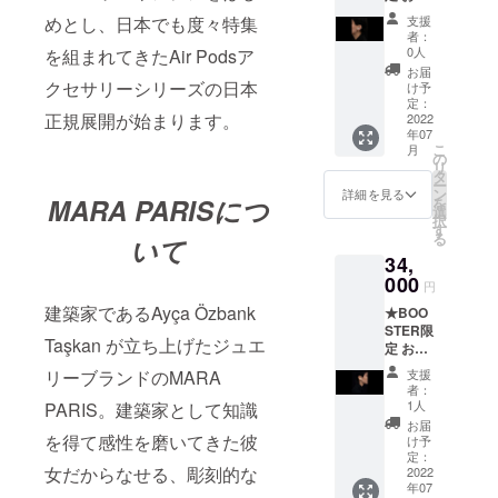
そ
25,000
支援
めとし、日本でも度々特集
17%OF
円 材質
者：
F★ 品
: 925
0人
を組まれてきたAir Podsア
名 : Pod
Sterling
お届
Cuff 品
Silver
クセサリーシリーズの日本
け予
番 : 8-
重さ :
定：
正規展開が始まります。
POD-
2022
13g 注)
年07
EC10
商品は
こ
月
国内販
MARA
の
リ
売予定
PARIS
タ
ー
価格税
製ジュ
ン
詳細を見る
MARA PARISにつ
を
込(参考
エリー
選
択
価
のみで
す
る
いて
格)37,4
す。写
34,
00円
真内イ
→BOO
000
ヤホン
円
STER税
は付属
建築家であるAyça Özbank
★BOO
込価格
いたし
STER限
31,000
ませ
Taşkan が立ち上げたジュエ
定 およ
円 材質
ん。
そ
: 925
支援
リーブランドのMARA
17%OF
Sterling
者：
F★ 品
Silver
1人
PARIS。建築家として知識
名 :
重さ:片
お届
Wisdo
方8g 注)
を得て感性を磨いてきた彼
け予
m Cuff
商品は
定：
女だからなせる、彫刻的な
品番 : 9-
2022
MARA
年07
WCF-
PARIS