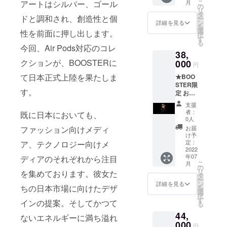
こ
月
アートはシルバー、ゴール
C10 国
製ジュ
の
リ
内販売
エリー
タ
ドと調和され、創造性と個
ー
予定価
のみで
ン
詳細を見る
を
格税込
す。写
選
性を前面に押し出します。
択
(参考価
真内イ
す
る
格)40,7
ヤホン
今回、Air Pods対応のコレ
38,
00円
は付属
→BOO
クションが、BOOSTERに
000
いたし
円
STER価
ませ
て日本正式上陸を果たしま
★BOO
格
ん。
STER限
34,000
す。
定 およ
円 材質
そ
: 925
支援
16%OF
Sterling
者：
既に日本においても、
F★ 品
Silver
0人
名 :
重さ:片
お届
ファッション向けメディ
Wisdo
方8g 注)
け予
m
商品は
定：
ア、テクノロジー向けメ
Hybrid
2022
MARA
年07
Glasse
ディアのそれぞれから注目
PARIS
こ
月
s Chain
製ジュ
の
リ
を集めております。彼女た
品番 : 9-
エリー
タ
ー
WHY-
のみで
ン
詳細を見る
ちの日本市場に向けたデザ
を
C10 国
す。写
選
択
内販売
真内イ
す
インの提案。そしてかつて
る
予定価
ヤホン
44,
格税込
は付属
ないエネルギーに満ち溢れ
(参考価
000
いたし
円