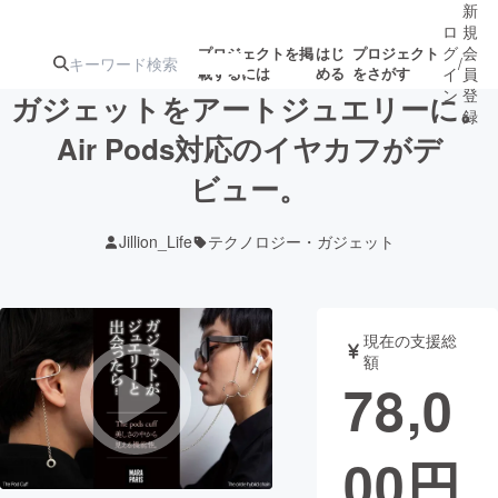
新
ロ
規
グ
会
プロジェクトを掲
はじ
プロジェクト
/
載するには
める
をさがす
イ
員
ン
登
ガジェットをアートジュエリーに。
録
Air Pods対応のイヤカフがデ
ビュー。
人気のプロ
注目のリ
注目の新着プロ
募集終了が近いプ
もうすぐ公開
ジェクト
ターン
ジェクト
ロジェクト
されます
Jillion_Life
テクノロジー・ガジェット
アート・写真
音楽
現在の支援総
テクノロジー・ガジェット
ゲーム・サ
額
78,0
映像・映画
書籍・雑誌
00
円
ビジネス・起業
チャレンジ