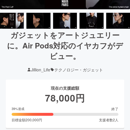
ガジェットをアートジュエリー
に。Air Pods対応のイヤカフがデ
ビュー。
Jillion_Life
テクノロジー・ガジェット
現在の支援総額
78,000
円
終了
39
%達成
目標金額
200,000
円
支援者数
2
人