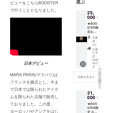
です。
選ぶ
ビューをこちらBOOSTER
出展中の
で行うこととなりました。
MARA
25,
000
PARISは辰野
円
株式会社が
★BOO
STER限
正規輸入代
定およ
理店として
そ
支援
販売を行っ
16%OF
者：
F★ 品
0人
ておりま
名 :
お届
す。
Classic
け予
Hybrid
定：
Glasse
2022
日本デビュー
年07
s Chain
こ
月
品番 : 9-
の
リ
CLH-
タ
MARA PARIS(マラパリ)は
ー
C10 国
ン
詳細を見る
を
内販売
選
フランスを拠点とし、今ま
択
予定価
す
る
格税込
で日本では限られたアイテ
31,
(参考価
ムを限られた店舗で販売し
格)29,7
000
円
00円
ておりました。この度、
★BOO
→BOO
STER限
STER価
ヨーロッパやアジアをはじ
定 およ
格税込