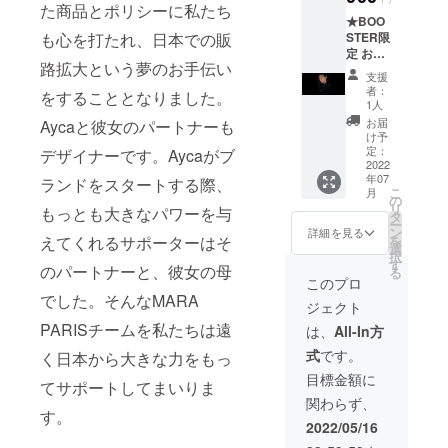
格)45,1
た商品とポリシーに私たち
ませ
★BOO
00円
ん。
STER限
も心を打たれ、日本での販
→BOO
定 およ
STER価
路拡大という夢のお手伝い
そ
格税込
支援
17%OF
38,000
者：
をすることとなりました。
F★ 品
円 材質
1人
名 :
: 925
お届
Aycaと彼女のパートナーも
Circle
Sterling
け予
Hybrid
Silver
定：
デザイナーです。Aycaがブ
Glasse
2022
重さ21g
年07
s Chain
ランドをスタートする際、
注)商品
こ
月
品番 : 9-
は
の
リ
もっとも大きなパワーを与
CRH-
MARA
タ
ー
C10 国
PARIS
ン
詳細を見る
を
えてくれるサポーターはそ
内販売
製ジュ
選
択
予定価
エリー
す
のパートナーと、彼女の母
る
格税込
のみで
このプロ
(参考価
す。写
でした。そんなMARA
ジェクト
格)52,8
真内イ
00円
ヤホン
PARISチームを私たちは遠
は、
All-In方
→BOO
及びサ
式
です。
く日本から大きな力をもっ
STER価
ングラ
格
スは付
目標金額に
てサポートしてまいりま
44,000
属いた
関わらず、
円 材質
しませ
す。
: 925
ん。
2022/05/16
Sterling