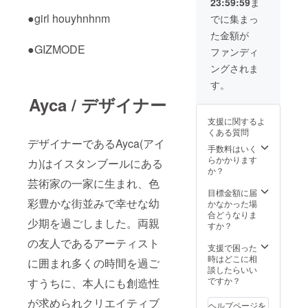
23:59:59
ま
Silver
重さ20g
●girl houyhnhnm
でに集まっ
注)商品
た金額が
は
MARA
●GIZMODE
ファンディ
PARIS
ングされま
製ジュ
エリー
す。
のみで
Ayca / デザイナー
す。写
真内イ
支援に関するよ
ヤホン
くある質問
及びサ
デザイナーであるAyca(アイ
ングラ
手数料はいく
スは付
らかかります
カ)はイスタンブールにある
属いた
か？
しませ
芸術家の一家に生まれ、色
ん。
目標金額に届
彩豊かな街並みで幸せな幼
かなかった場
合どうなりま
少期を過ごしました。両親
すか？
の友人であるアーティスト
支援で困った
時はどこに相
に囲まれ多くの時間を過ご
談したらいい
ですか？
すうちに、本人にも創造性
が求められクリエイティブ
ヘルプページを