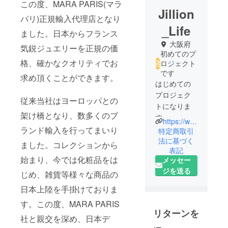
この度、MARA PARIS(マラ
Jillion
パリ)正規輸入代理店となり
_Life
ました。日本からフランス
大阪府
気鋭ジュエリーを正規の価
初めてのプ
格、確かなクオリティでお
ロジェクト
です
求め頂くことができます。
はじめての
プロジェク
従来当社はヨーロッパとの
トになりま
架け橋となり、数多くのブ
す。
https://www.tatuno.co.jp/
Jillion Life®
ランド輸入を行ってまいり
特定商取引
は辰野株式
法に基づく
ました。コレクションから
表記
会社（大
始まり、今では化粧品をは
メッセー
阪）が運営
ジを送る
するイン
じめ、雑貨等様々な商品の
ポートアイ
日本上陸を手掛けておりま
テムに特化
す。この度、MARA PARIS
した新規プ
リターンを
社と親交を深め、日本デ
ロジェクト