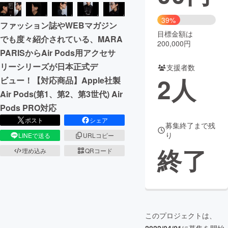
まちづくり・地域活性化
39%
ファッション誌やWEBマガジン
目標金額は
でも度々紹介されている、MARA
200,000円
CAMPFIRE for Social Good
CAMPFIRE Creation
PARISからAir Pods用アクセサ
CAMPFIREふるさと納税
machi-ya
コミュニティ
リーシリーズが日本正式デ
支援者数
2
人
ビュー！【対応商品】Apple社製
Air Pods(第1、第2、第3世代) Air
Pods PRO対応
ポスト
シェア
募集終了まで残
り
LINEで送る
URLコピー
終了
埋め込み
QRコード
このプロジェクトは、