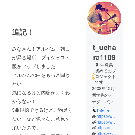
追記！
t_ueha
みなさん！アルバム「朝日
ra1109
が昇る場所」ダイジェスト
沖縄県
版をアップしました！
初めてのプ
アルバムの曲をもっと聞き
ロジェクト
です
たい！
2008年12月
気になるけど内容がよくわ
留学先のカ
からない！
ナダ・バン
クーバーで
3曲視聴できるけど、物足り
Tatsuro1109
音楽活動を
https://www.facebook.com/T.Uehara1109
ない！など色々なご意見を
始める。
https://www.youtube.com/user/TatsuroUehara
頂いたので、
https://soundcloud.com/tatsuro-uehara
現地のスト
https://eggs.mu/artist/t_1109
リートライ