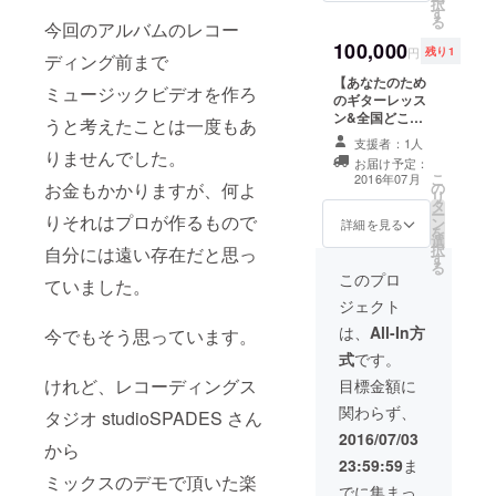
アルバム名
択
す
お名前をクレ
る
今回のアルバムのレコー
の「朝日が
ジット 3. 11月
100,000
27日主催ライブ
昇る場所」
円
残り1
ディング前まで
にご招待 4. 手書
は「心」や
【あなたのため
きの感謝の手紙
ミュージックビデオを作ろ
「気持ち」
のギターレッス
をライブチケッ
ン&全国どこで
トと一緒にお届
うと考えたことは一度もあ
を表してい
も出張ライ
け 5. 口コミで評
支援者：1人
て、
ブ！】 1. 10曲入
りませんでした。
判の沖縄県産手
お届け予定：
りアルバム「朝
作りソーセージ
こ
2016年07月
お金もかかりますが、何よ
の
日が昇る場所」
セットをお届
リ
朝日が昇
タ
メッセージ&サ
け！ 6. 沖縄県産
ー
りそれはプロが作るもので
り、夜から
ン
イン付（CD） 2.
詳細を見る
マンゴーを真心
を
選
MVのエンドロー
込めてお届け！
朝に変わる
択
自分には遠い存在だと思っ
す
ルにお名前をク
※マンゴーの発送
る
ように
レジット 3. 11月
このプロ
は7月～8月を予
ていました。
27日主催ライブ
定。
ジェクト
にご招待 4. 手書
アルバムを
きの感謝の手紙
は、
All-In方
今でもそう思っています。
聴いた人の
をライブチケッ
式
です。
トと一緒にお届
気持ちが、
けれど、レコーディングス
け 5. 口コミで評
目標金額に
判の沖縄県産手
関わらず、
タジオ studioSPADES さん
暗い気持ち
作りソーセージ
セットをお届け
2016/07/03
から明るい
から
6. 沖縄県産マン
23:59:59
ま
気持ちに・
ゴーを真心込め
ミックスのデモで頂いた楽
希望に満ち
てお届け ※マン
でに集まっ