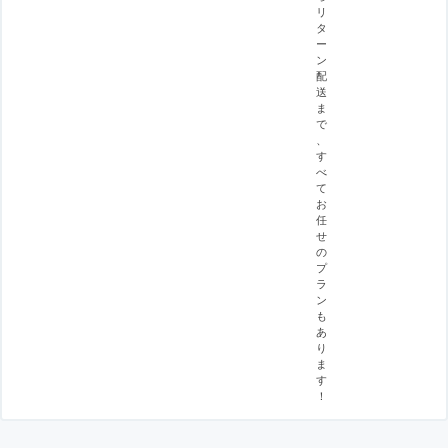
リ
タ
ー
ン
配
送
ま
で
、
す
べ
て
お
任
せ
の
プ
ラ
ン
も
あ
り
ま
す
！