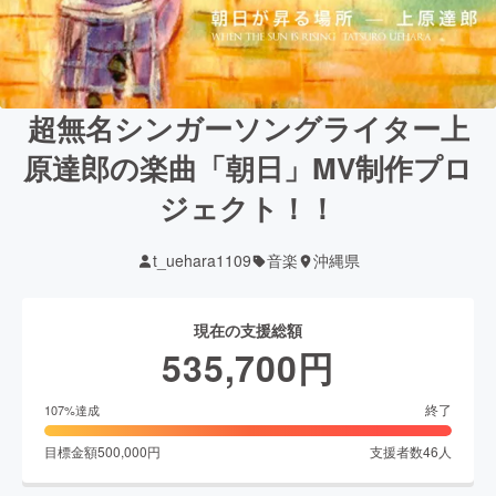
超無名シンガーソングライター上
原達郎の楽曲「朝日」MV制作プロ
ジェクト！！
t_uehara1109
音楽
沖縄県
現在の支援総額
535,700
円
終了
107
%達成
目標金額
500,000
円
支援者数
46
人