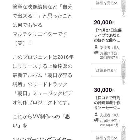
ン
10曲入りアルバ
詳細を見る
を
ホテル、ラ
簡単な映像編集など「自分
選
ム「朝日が昇る
択
す
イブハウ
場所」メッセー
る
で出来る！」と思ったこと
ジ&サイン付
ス、ショッ
20,000
（CD） 2. MVの
円
は何でもやる
ピングモー
エンドロールに
【11月27日主催
お名前をクレ
マルチクリエイターです
ル、ラジ
ライブであなた
ジット 3. 11月
オ、病院、
の好きな曲を歌
（笑）！
27日主催ライブ
います！】 1. 10
特別支援学
にご招待！ 4. 手
支援者：0人
曲入りアルバム
書きの感謝の手
お届け予定：
校など様々
「朝日が昇る場
このプロジェクトは2016年
こ
紙をライブチ
2016年07月
の
所」メッセージ
な場所で演
リ
ケットと一緒に
タ
&サイン付
にリリースする上原達郎の
ー
奏する。
お届け！
ン
（CD） 2. MVの
詳細を見る
を
最新アルバム「朝日が昇る
選
エンドロールに
択
す
お名前をクレ
そして、
る
場所」のリードトラック
ジット 3. 11月
2016年は2枚
30,000
27日主催ライブ
円
「朝日」ミュージックビデ
目のアルバ
にご招待 4. 手書
【口コミで評判
きの感謝の手紙
オ制作プロジェクトです。
ム（10曲入
の沖縄県産手作
をライブチケッ
りソーセージ
り）「朝日
トと一緒にお届
セットをお届け
け 5. あなたの好
支援者：0人
これからMV制作への
「思
が昇る場
します！】 1. 10
きな曲を11月主
お届け予定：
所」をリ
曲入りアルバム
い」
を
こ
催ライブでカ
2016年07月
の
「朝日が昇る場
リース。
リ
バーします！ ※
タ
所」メッセージ
ー
一緒にステージ
このアルバ
ン
&サイン付
詳細を見る
1.シンガーソングライター
を