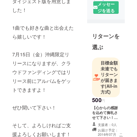
ダイジェスト版を用意しま
メッセー
ブで稼いだ
した！
ジを送る
チップを
使って
歌手ブライ
1曲でも好きな曲と出会えた
アン・アダ
リターンを
ら嬉しいです！
ムスが経営
選ぶ
するスタジ
オ“THE
7月15日（金）沖縄限定リ
WAREHOUS
リースになりますが、クラ
目標金額
E
未達でも
ウドファンディングではリ
STUDIO”で
リターン
が届きま
リース前にアルバムをゲッ
レコーディ
す
(All-in
ング。
トできますよ！
方式)
500
8曲入りアル
円
ぜひ聞いて下さい！
バ
【心からの感謝
を込めて御礼さ
ム“Cloud9”を
せて下さい！】
発表。バン
夏の暑さにも負
そして、よろしければご支
支援者：0人
クーバー沖
けない！？上原
お届け予定：
達郎から熱い御
援よろしくお願いします！
縄県人会35
こ
2016年07月
の