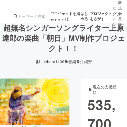
新
ロ
規
グ
会
プロジェクトを掲
はじ
プロジェクト
/
載するには
める
をさがす
イ
員
ン
登
超無名シンガーソングライター上原
録
達郎の楽曲「朝日」MV制作プロジェ
クト！！
人気のプロ
注目のリ
注目の新着プロ
募集終了が近いプ
もうすぐ公開
ジェクト
ターン
ジェクト
ロジェクト
されます
t_uehara1109
音楽
沖縄県
アート・写真
音楽
現在の支援総
テクノロジー・ガジェット
ゲーム・サ
額
535,
映像・映画
書籍・雑誌
700
ビジネス・起業
チャレンジ