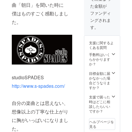
ゴーの発送は7月
曲「朝日」を聞いた時に
た気持ちに
た金額が
～8月を予定。
なってほし
7. あなたがギ
僕はものすごく感動しまし
ファンディ
ターで1曲弾ける
いという思
ングされま
た。
までお手伝いし
いを込めて
ます！ （レッス
す。
名づける。
ン） ※テレビ電
話（スカイッ
プ、フェイスタ
支援に関するよ
イムなど）も対
くある質問
応 ※レッスンは
手数料はいく
2016年12月以降
らかかります
を予定 8. あなた
か？
のご希望の場所
で演奏します！
目標金額に届
全国どこでも伺
studioSPADES
かなかった場
います！ （渡航
合どうなりま
費込み。出張ラ
http://www.s-spades.com/
すか？
イブは2016年12
月以降を予定）
支援で困った
※あなたの好き
時はどこに相
な曲をカバーさ
自分の楽曲とは思えない、
談したらいい
せて下さい！
想像以上の丁寧な仕上がり
ですか？
に胸がいっぱいになりまし
ヘルプページを
見る
た。