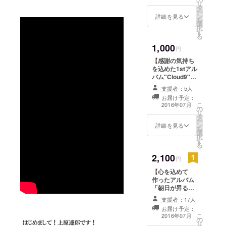
礼のメッセー
リ
周年記念イ
タ
ジ！
ー
ン
詳細を見る
ベントで使
を
選
択
用される。
す
る
1,000
円
帰国後、
【感謝の気持ち
2010年IT企
を込めた1stアル
業に就職す
バム"Cloud9"を
るも、音楽
ぜひ受け取って
支援者：5人
下さい！】 1. 熱
への情熱を
お届け予定：
い御礼のメッ
こ
2016年07月
断ち切れず
の
セージ！ 2. 8曲
リ
タ
「心から音
入りアルバム
ー
ン
「Cloud9」メッ
詳細を見る
楽がやりた
を
選
セージ&サイン
択
い」と自分
す
付（CD-R）！
る
の本当の気
2,100
円
持ちに気付
【心を込めて
いた時、
作ったアルバム
「音楽を仕
「朝日が昇る場
事にする」
所」をぜひ受け
支援者：17人
取って下さ
その夢を叶
お届け予定：
い！】 1. 熱い御
こ
2016年07月
えるために
の
礼のメッセー
リ