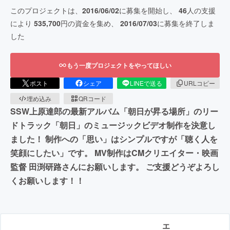
このプロジェクトは、
2016/06/02
に募集を開始し、
46
人の支援
により
535,700
円の資金を集め、
2016/07/03
に募集を終了しま
した
もう一度プロジェクトをやってほしい
ポスト
シェア
LINEで送る
URLコピー
埋め込み
QRコード
SSW上原達郎の最新アルバム「朝日が昇る場所」のリー
ドトラック「朝日」のミュージックビデオ制作を決意し
ました！ 制作への「思い」はシンプルですが「聴く人を
笑顔にしたい」です。 MV制作はCMクリエイター・映画
監督 田渕研路さんにお願いします。 ご支援どうぞよろし
くお願いします！！
エ