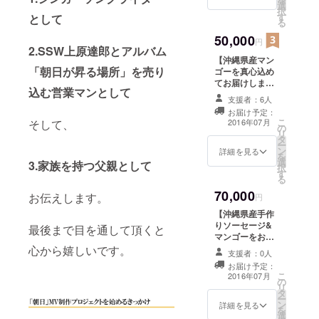
でデュエットも
選
（CD） 2. MVの
ムはギター
択
OKです！
す
エンドロールに
として
る
リフが印象
お名前をクレ
50,000
的なロック
ジット 3. 11月
円
2.SSW上原達郎とアルバム
27日主催ライブ
チューンか
【沖縄県産マン
にご招待 4. 手書
らボコー
「朝日が昇る場所」を売り
ゴーを真心込め
きの感謝の手紙
てお届けしま
ダーを大胆
をライブチケッ
込む営業マンとして
す！】 1. 10曲入
トと一緒にお届
支援者：6人
に取り入れ
りアルバム「朝
け 5. 口コミで評
お届け予定：
たダンス
日が昇る場所」
判の沖縄県産手
こ
2016年07月
そして、
の
メッセージ&サ
作りソーセージ
チューン、
リ
タ
イン付（CD） 2.
セットをお届
ー
ノリノリの
ン
MVのエンドロー
詳細を見る
け！
を
選
ルにお名前をク
スィングも
3.家族を持つ父親として
択
す
レジット 3. 11月
る
あればしっ
27日主催ライブ
70,000
とりとした
お伝えします。
にご招待 4. 手書
円
きの感謝の手紙
バラードも
【沖縄県産手作
をライブチケッ
りソーセージ&
ありと様々
最後まで目を通して頂くと
トと一緒にお届
マンゴーをお届
なジャンル
け 5. 沖縄県産マ
けします！】 1.
心から嬉しいです。
ンゴーを真心込
支援者：0人
を盛り込ん
10曲入りアルバ
めてお届け！ ※
お届け予定：
ム「朝日が昇る
だ10曲を収
こ
マンゴーの発送
2016年07月
の
場所」メッセー
リ
は7月～8月を予
録。
タ
ジ&サイン付
ー
定。
ン
（CD） 2. MVの
詳細を見る
を
選
エンドロールに