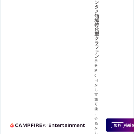
ン
タ
メ
領
域
特
化
型
ク
ラ
フ
ァ
ン
手
数
料
0
円
か
ら
実
施
可
能
。
企
画
掲載
無料
か
ら