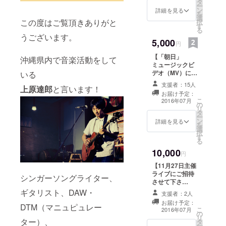
タ
2011年11月
ジ！ 2. 10曲入り
ー
ン
アルバム「朝日
詳細を見る
に退職。
を
選
が昇る場所」
この度はご覧頂きありがと
択
す
メッセージ&サ
る
イン付（CD）！
2012年には
うございます。
5,000
円
auミュー
【「朝日」
ジックグラ
沖縄県内で音楽活動をして
ミュージックビ
ンプリ決勝
デオ（MV）にあ
いる
でオリジナ
なたのお名前を
支援者：15人
上原達郎
と言います！
クレジットさせ
ル曲「まほ
お届け予定：
て下さい！】 1.
こ
2016年07月
うの手」を
の
熱い御礼のメッ
リ
タ
披露。審査
セージ 2. 10曲入
ー
ン
りアルバム「朝
詳細を見る
員でプロ
を
選
日が昇る場所」
択
デューサー
す
メッセージ&サ
る
イン付（CD） 3.
の亀田誠治
10,000
MVのエンドロー
円
さんの前で
ルにお名前をク
【11月27日主催
演奏する。
レジット！
ライブにご招待
シンガーソングライター、
させて下さ
い！】 会場は沖
その後はア
ギタリスト、DAW・
支援者：2人
縄県北谷町にあ
ルバム制作
お届け予定：
る料理がおいし
DTM（マニュピュレー
こ
2016年07月
に打ち込み
の
いライブハウス
リ
ター）、
タ
MOD'Sです！ 1.
ながら、
ー