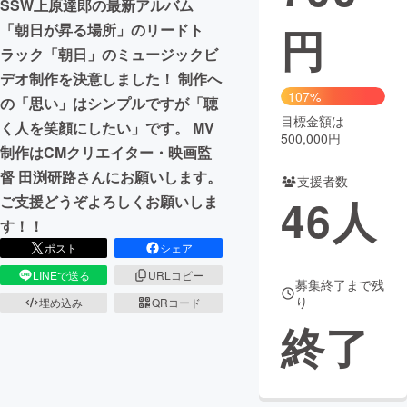
SSW上原達郎の最新アルバム
円
「朝日が昇る場所」のリードト
まちづくり・地域活性化
ラック「朝日」のミュージックビ
デオ制作を決意しました！ 制作へ
CAMPFIRE for Social Good
CAMPFIRE Creation
107%
の「思い」はシンプルですが「聴
CAMPFIREふるさと納税
machi-ya
コミュニティ
目標金額は
く人を笑顔にしたい」です。 MV
500,000円
制作はCMクリエイター・映画監
督 田渕研路さんにお願いします。
支援者数
46
人
ご支援どうぞよろしくお願いしま
す！！
ポスト
シェア
LINEで送る
URLコピー
募集終了まで残
り
埋め込み
QRコード
終了