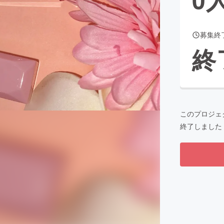
募集終
CAMPFIRE for Social Good
CAMPFIRE Creation
終
CAMPFIREふるさと納税
machi-ya
コミュニティ
このプロジェ
終了しました