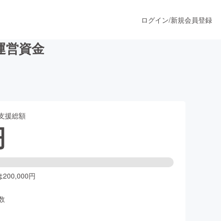
ログイン
/
新規会員登録
運営資金
うすぐ公開されます
支援総額
プロダクト
円
ファッション
スポーツ
00,000円
数
ア
ソーシャルグッド
人