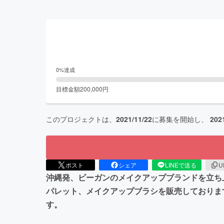
0
%達成
目標金額
200,000
円
このプロジェクトは、
2021/11/22
に募集を開始し、
202
ポスト
シェア
LINEで送る
U
沖縄発、ビーガンのメイクアップブランドを立ち
パレット、メイクアップブラシを販売しておりま
す。