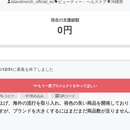
islandmerch_official_ec
ビューティー・ヘルスケア
沖縄県
現在の支援総額
0
円
1/12/31
に募集を終了しました
もう一度プロジェクトをやってほしい
RLコピー
埋め込み
QRコード
上げ、海外の流行を取り入れ、発色の良い商品を開発しており
すが、ブランドを大きくするにはまだまだ商品数が足りません