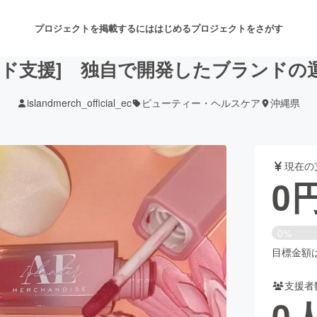
プロジェクトを掲載するには
はじめる
プロジェクトをさがす
ンド支援] 独自で開発したブランドの
islandmerch_official_ec
ビューティー・ヘルスケア
沖縄県
注目のリターン
注目の新着プロジェクト
募集終了が近いプロジェクト
も
現在の
音楽
舞台・パフォーマンス
0
ゲーム・サービス開発
フード・飲食店
0%
書籍・雑誌出版
アニメ・漫画
目標金額は2
支援者
チャレンジ
ビューティー・ヘルスケ
0