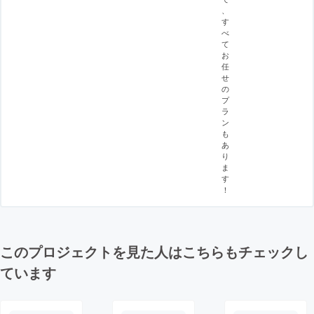
、
す
べ
て
お
任
せ
の
プ
ラ
ン
も
あ
り
ま
す
！
このプロジェクトを見た人はこちらもチェックし
ています