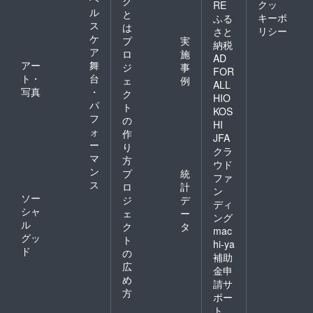
グ
クッ
RE
ル
と
キーポ
ふる
ス
は
リシー
さと
ケ
プ
実
納税
ア
ロ
施
AD
アー
舞
ジ
事
FOR
ト・
台
ェ
例
ALL
写真
・
ク
HIO
パ
ト
KOS
フ
の
HI
ォ
作
JFA
ー
り
クラ
マ
方
ウド
ン
プ
統
ファ
ス
ロ
計
ン
ソー
ジ
デ
ディ
シャ
ェ
ー
ング
ル
ク
タ
mac
グッ
ト
hi-ya
ド
の
補助
広
金申
め
請サ
方
ポー
ト