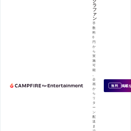
ク
ラ
フ
ァ
ン
手
数
料
0
円
か
ら
実
施
可
能
。
企
画
掲載
無料
か
ら
リ
タ
ー
ン
配
送
ま
で