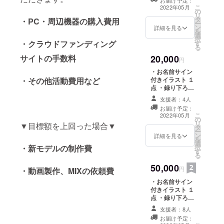
お届け予定：
ションボイス １
こ
2022年05月
の
点 ・リクエスト
リ
タ
ボイス １点（３
・PC・周辺機器の購入費用
ー
ン
分未満） ※備考
詳細を見る
を
選
欄に必ず『お名
択
・クラウドファンディング
す
前』『リクエス
る
ト内容』を記入
20,000
サイトの手数料
してください※
円
・お名前サイン
付きイラスト １
・その他活動費用など
点 ・録り下ろし
お礼ボイス １点
支援者：4人
・録り下ろしお
お届け予定：
礼動画 １点 ・シ
こ
2022年05月
の
チュエーション
リ
▼目標額を上回った場合▼
タ
ボイス ２点 ・リ
ー
ン
クエストボイス
詳細を見る
を
選
１点（３分未
択
・新モデルの制作費
す
満） ・朗読ボイ
る
ス １点 ※備考欄
50,000
に必ず『お名
円
・動画製作、MIXの依頼費
前』『リクエス
・お名前サイン
ト内容』を記入
付きイラスト １
してください※
点 ・録り下ろし
お礼ボイス １点
支援者：8人
・録り下ろしお
お届け予定：
礼動画 １点 ・シ