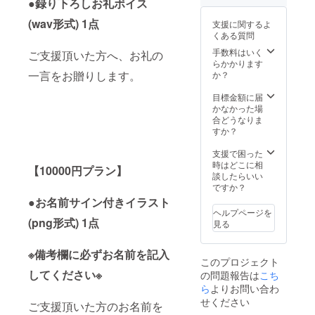
●録り下ろしお礼ボイス
(wav形式) 1点
支援に関するよ
くある質問
手数料はいく
ご支援頂いた方へ、お礼の
らかかります
一言をお贈りします。
か？
目標金額に届
かなかった場
合どうなりま
すか？
支援で困った
時はどこに相
【10000円プラン】
談したらいい
ですか？
●お名前サイン付きイラスト
ヘルプページを
(png形式) 1点
見る
※備考欄に必ずお名前を記入
このプロジェクト
してください※
の問題報告は
こち
ら
よりお問い合わ
せください
ご支援頂いた方のお名前を