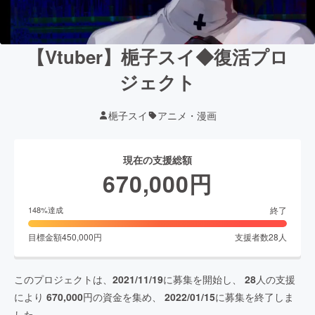
【Vtuber】梔子スイ◆復活プロ
ジェクト
梔子スイ
アニメ・漫画
現在の支援総額
670,000
円
終了
148
%達成
目標金額
450,000
円
支援者数
28
人
このプロジェクトは、
2021/11/19
に募集を開始し、
28
人の支援
により
670,000
円の資金を集め、
2022/01/15
に募集を終了しま
した