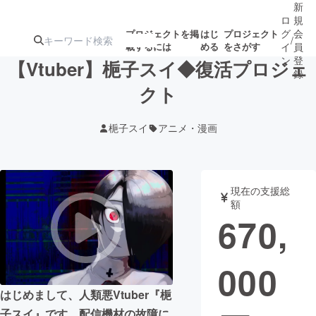
新
ロ
規
グ
会
プロジェクトを掲
はじ
プロジェクト
/
載するには
める
をさがす
イ
員
ン
登
【Vtuber】梔子スイ◆復活プロジェ
録
クト
人気のプロ
注目のリ
注目の新着プロ
募集終了が近いプ
もうすぐ公開
梔子スイ
アニメ・漫画
ジェクト
ターン
ジェクト
ロジェクト
されます
アート・写真
音楽
現在の支援総
額
670,
テクノロジー・ガジェット
ゲーム・サ
000
映像・映画
書籍・雑誌
はじめまして、人類悪Vtuber『梔
ビジネス・起業
チャレンジ
子スイ』です。配信機材の故障に