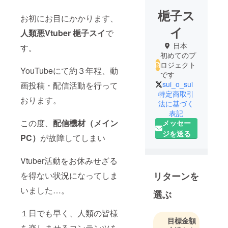
梔子ス
お初にお目にかかります、
イ
人類悪Vtuber 梔子スイ
で
日本
す。
初めてのプ
ロジェクト
YouTubeにて約３年程、動
です
sui_o_sui
画投稿・配信活動を行って
特定商取引
おります。
法に基づく
表記
この度、
配信機材（メイン
メッセー
ジを送る
PC）
が故障してしまい
Vtuber活動をお休みせざる
リターンを
を得ない状況になってしま
いました…。
選ぶ
１日でも早く、人類の皆様
目標金額
を楽しませるコンテンツを