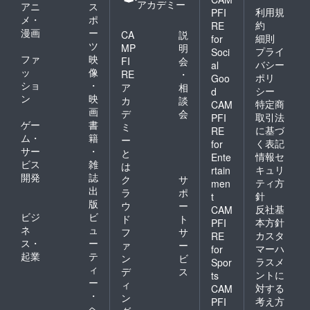
アカデミー
アニ
ス
利用規
PFI
メ・
ポ
約
RE
漫画
ー
CA
説
細則
for
ツ
MP
明
プライ
Soci
ファ
映
FI
会
バシー
al
ッ
像
RE
・
ポリ
Goo
ショ
・
ア
相
シー
d
ン
映
カ
談
特定商
CAM
画
デ
会
取引法
PFI
ゲー
書
ミ
に基づ
RE
ム・
籍
ー
く表記
for
サー
・
と
情報セ
Ente
ビス
雑
は
キュリ
rtain
開発
誌
ク
サ
ティ方
men
出
ラ
ポ
針
t
版
ウ
ー
反社基
CAM
ビジ
ビ
ド
ト
本方針
PFI
ネ
ュ
フ
サ
カスタ
RE
ス・
ー
ァ
ー
マーハ
for
起業
テ
ン
ビ
ラスメ
Spor
ィ
デ
ス
ントに
ts
ー
ィ
対する
CAM
・
ン
考え方
PFI
ヘ