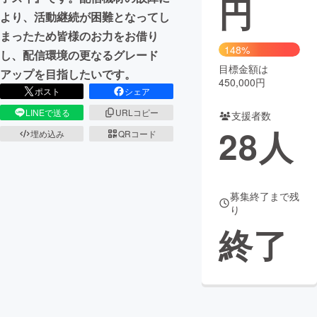
円
より、活動継続が困難となってし
まちづくり・地域活性化
まったため皆様のお力をお借り
148%
し、配信環境の更なるグレード
目標金額は
CAMPFIRE for Social Good
CAMPFIRE Creation
アップを目指したいです。
450,000円
CAMPFIREふるさと納税
machi-ya
コミュニティ
ポスト
シェア
LINEで送る
URLコピー
支援者数
28
人
埋め込み
QRコード
募集終了まで残
り
終了