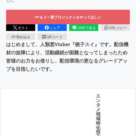
もう一度プロジェクトをやってほしい
ポスト
シェア
LINEで送る
URLコピー
埋め込み
QRコード
はじめまして、人類悪Vtuber『梔子スイ』です。配信機
材の故障により、活動継続が困難となってしまったため
皆様のお力をお借りし、配信環境の更なるグレードアッ
プを目指したいです。
エ
ン
タ
メ
領
域
特
化
型