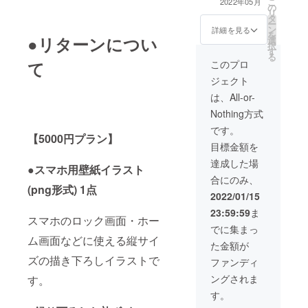
こ
2022年05月
の
チュエーション
リ
タ
ボイス ２点 ・リ
ー
ン
クエストボイス
詳細を見る
を
●リターンについ
選
１点（３分未
択
す
満） ・朗読ボイ
る
ス １点 ・
このプロ
て
Discordでお
ジェクト
話・ゲーム（１
～２時間程度）
は、All-or-
※備考欄に必ず
Nothing方式
『お名前』『リ
クエスト内容』
です。
【5000円プラン】
『Discordの
目標金額を
ID』を記入して
ください※
達成した場
●スマホ用壁紙イラスト
合にのみ、
(png形式) 1点
2022/01/15
23:59:59
ま
スマホのロック画面・ホー
でに集まっ
ム画面などに使える縦サイ
た金額が
ズの描き下ろしイラストで
ファンディ
ングされま
す。
す。