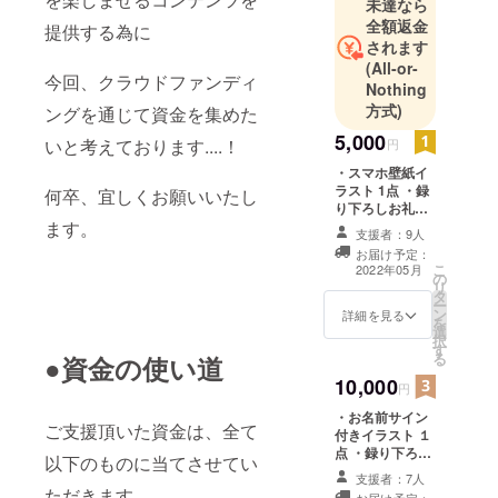
未達なら
全額返金
提供する為に
されます
(All-or-
今回、クラウドファンディ
Nothing
方式)
ングを通じて資金を集めた
5,000
いと考えております....！
円
・スマホ壁紙イ
ラスト 1点 ・録
何卒、宜しくお願いいたし
り下ろしお礼ボ
イス 1点
ます。
支援者：9人
お届け予定：
こ
2022年05月
の
リ
タ
ー
ン
詳細を見る
を
選
択
す
る
●資金の使い道
10,000
円
・お名前サイン
ご支援頂いた資金は、全て
付きイラスト １
点 ・録り下ろし
以下のものに当てさせてい
お礼ボイス １点
支援者：7人
・シチュエー
ただきます。