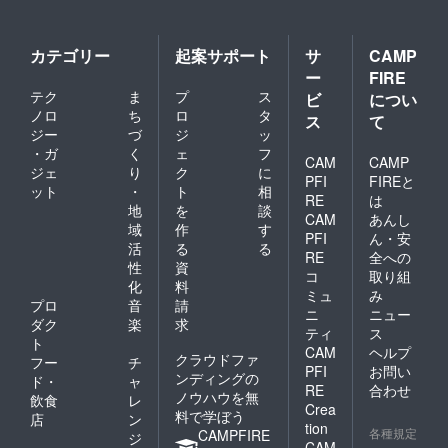
カテゴリー
起案サポート
サ
CAMP
ー
FIRE
テク
ま
プ
ス
ビ
につい
ノロ
ち
ロ
タ
ス
て
ジー
づ
ジ
ッ
・ガ
く
ェ
フ
CAM
CAMP
ジェ
り
ク
に
PFI
FIREと
ット
・
ト
相
RE
は
地
を
談
CAM
あんし
域
作
す
PFI
ん・安
活
る
る
RE
全への
性
資
コ
取り組
化
料
ミュ
み
プロ
音
請
ニ
ニュー
ダク
楽
求
ティ
ス
ト
CAM
ヘルプ
クラウドファ
フー
チ
PFI
お問い
ンディングの
ド・
ャ
RE
合わせ
ノウハウを無
飲食
レ
Crea
料で学ぼう
店
ン
tion
各種規定
CAMPFIRE
ジ
CAM