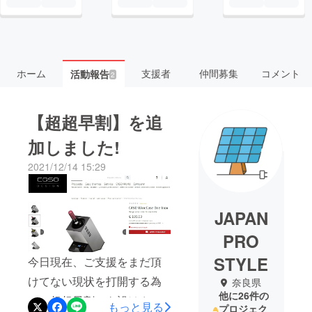
ホーム
支援者
仲間募集
コメント
活動報告
2
【超超早割】を追
加しました!
2021/12/14 15:29
JAPAN
PRO
STYLE
今日現在、ご支援をまだ頂
けてない現状を打開する為
奈良県
他に26件の
に、超超早割 を設けさせ
もっと見る
プロジェク