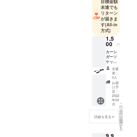
器の双方向
目標金額
未達でも
貿易をメイ
リターン
ンに行って
が届きま
います。
す
(All-in
2019年から
方式)
撮影関連機
1,5
器以外の分
00
円
野に、積極
カーシ
的に取り組
ガーソ
んでいま
ケット
アダプ
す。
支援
ター
者：
DC12V
0人
専用。
お届
DC24V
け予
には対
定：
応して
2022
年03
いませ
こ
月
ん。 消
の
リ
費税・
タ
ー
輸送料
ン
詳細を見る
を
込
選
択
す
る
9,9