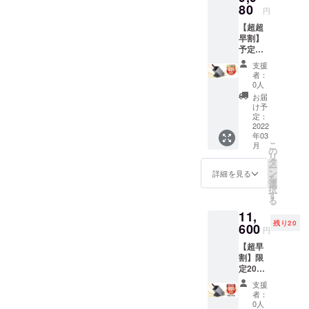
80
円
【超超
早割】
予定標
準販売
支援
価格:
者：
16,500
0人
円(税込)
お届
より
け予
40%引
定：
き 消費
2022
年03
税・輸
こ
月
送料込
の
リ
タ
ー
ン
詳細を見る
を
選
択
す
る
11,
残り20
600
円
【超早
割】限
定20台
予定標
支援
準販売
者：
価格:
0人