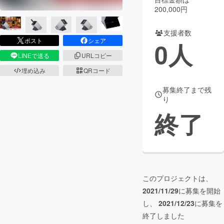
200,000円
まちづくり・地域活性化
支援者数
ポスト
シェア
0
人
CAMPFIRE for Social Good
CAMPFIRE Creation
LINEで送る
URLコピー
CAMPFIREふるさと納税
machi-ya
コミュニティ
埋め込み
QRコード
募集終了まで残
り
終了
このプロジェクトは、
2021/11/29
に募集を開始
し、
2021/12/23
に募集を
終了しました