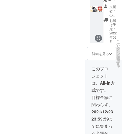
セット
支援
予定標
者：
準販売
0人
価格:
お届
33,000
け予
円(税込)
定：
より
2022
年03
35%引
こ
月
き 消費
の
リ
税・輸
タ
ー
送料込
ン
詳細を見る
を
選
択
す
る
このプロ
ジェクト
は、
All-In方
式
です。
目標金額に
関わらず、
2021/12/23
23:59:59
ま
でに集まっ
た金額が