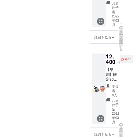
16,500
お届
円(税込)
け予
より
定：
30%引
2022
年03
き 消費
こ
月
税・輸
の
リ
送料込
タ
ー
ン
詳細を見る
を
選
択
す
る
12,
残り80
400
円
【早
割】限
定80台
予定標
支援
準販売
者：
価格:
0人
16,500
お届
円(税込)
け予
より
定：
25%引
2022
年03
き 消費
こ
月
税・輸
の
リ
送料込
タ
ー
ン
詳細を見る
を