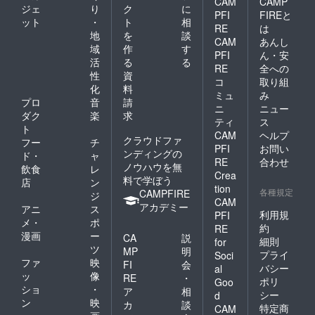
CAM
CAMP
ジェ
り
ク
に
PFI
FIREと
ット
・
ト
相
RE
は
地
を
談
CAM
あんし
域
作
す
PFI
ん・安
活
る
る
RE
全への
性
資
コ
取り組
化
料
ミュ
み
プロ
音
請
ニ
ニュー
ダク
楽
求
ティ
ス
ト
CAM
ヘルプ
クラウドファ
フー
チ
PFI
お問い
ンディングの
ド・
ャ
RE
合わせ
ノウハウを無
飲食
レ
Crea
料で学ぼう
店
ン
tion
各種規定
CAMPFIRE
ジ
CAM
アカデミー
アニ
ス
利用規
PFI
メ・
ポ
約
RE
漫画
ー
CA
説
細則
for
ツ
MP
明
プライ
Soci
ファ
映
FI
会
バシー
al
ッ
像
RE
・
ポリ
Goo
ショ
・
ア
相
シー
d
ン
映
カ
談
特定商
CAM