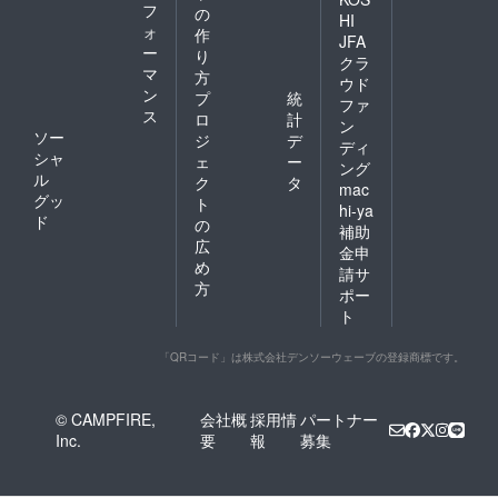
フ
の
HI
ォ
作
JFA
ー
り
クラ
マ
方
ウド
ン
プ
統
ファ
ス
ロ
計
ン
ソー
ジ
デ
ディ
シャ
ェ
ー
ング
ル
ク
タ
mac
グッ
ト
hi-ya
ド
の
補助
広
金申
め
請サ
方
ポー
ト
「QRコード」は株式会社デンソーウェーブの登録商標です。
© CAMPFIRE,
会社概
採用情
パートナー
Inc.
要
報
募集