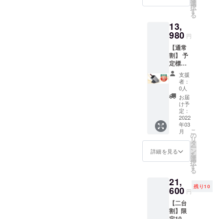
選
択
す
る
13,
980
円
【通常
割】 予
定標準
販売価
支援
格:
者：
16,500
0人
円(税込)
お届
より
け予
15%引
定：
き 消費
2022
年03
税・輸
こ
月
送料込
の
リ
タ
ー
ン
詳細を見る
を
選
択
す
る
21,
残り10
600
円
【二台
割】限
定10