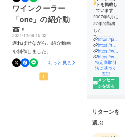
て頂く事にしました。 欧
トを掲載し
ワインクーラー
ています
州では、110ユーロ、約
2007年6月に
「one」の紹介動
14000円で販売されている
27年間勤務
画 !
今回のワインクーラー、
した
2021/12/09 15:33
Panasonicを
メーカーとも相談しまし
https://japanpro.official.ec/
遅ればせながら、紹介動画
早期退職。
https://twitter.com/Pro48851344
て、10000円以下、9980円
2008年10月
https://www.facebook.com/%E6%97%A5%E5%95%86Pro%E6%98%A0%E5%83%8F%E6%A0%AA%E5%BC%8F%E4%BC%9A%E7%A4%BE-510349435700570/
を制作しました。
での新特別価格設定です。
https://www.instagram.com/shinichi3145/
に日商Pro映
https://www.youtube.com/wa
もっと見る
特定商取引
ぜひ、よろしくお願いしま
像株式会社
tch?v=OFCqfcqZbEQぜひ、
法に基づく
を設立。
す!!
表記
ご覧ください!!
1
2018年10月
メッセー
に無事10周
ジを送る
年を迎えま
した。日本
から海外へ
の輸出、海
リターンを
外から日本
選ぶ
への輸入、
撮影関連機