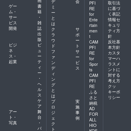
画
デ
会
取引法
PFI
ゲー
書
ミ
に基づ
RE
ム・
籍
ー
く表記
for
サー
・
と
情報セ
Ente
ビス
雑
は
キュリ
rtain
開発
誌
ク
サ
ティ方
men
出
ラ
ポ
針
t
版
ウ
ー
反社基
CAM
ビジ
ビ
ド
ト
本方針
PFI
ネ
ュ
フ
サ
カスタ
RE
ス・
ー
ァ
ー
マーハ
for
起業
テ
ン
ビ
ラスメ
Spor
ィ
デ
ス
ントに
ts
ー
ィ
対する
CAM
・
ン
考え方
PFI
ヘ
グ
クッ
RE
ル
と
キーポ
ふる
ス
は
リシー
さと
ケ
プ
実
納税
ア
ロ
施
AD
アー
舞
ジ
事
FOR
ト・
台
ェ
例
ALL
写真
・
ク
HIO
パ
ト
KOS