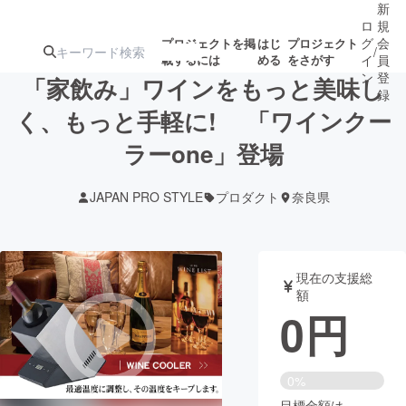
新
ロ
規
グ
会
プロジェクトを掲
はじ
プロジェクト
/
載するには
める
をさがす
イ
員
ン
登
「家飲み」ワインをもっと美味し
録
く、もっと手軽に! 「ワインクー
ラーone」登場
人気のプロ
注目のリ
注目の新着プロ
募集終了が近いプ
もうすぐ公開
ジェクト
ターン
ジェクト
ロジェクト
されます
JAPAN PRO STYLE
プロダクト
奈良県
アート・写真
音楽
現在の支援総
テクノロジー・ガジェット
ゲーム・サ
額
0
円
映像・映画
書籍・雑誌
0%
ビジネス・起業
チャレンジ
目標金額は