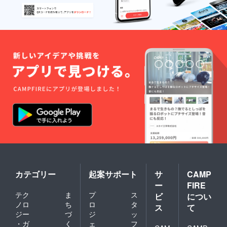
カテゴリー
起案サポート
サ
CAMP
ー
FIRE
テク
ま
プ
ス
ビ
につい
ノロ
ち
ロ
タ
ス
て
ジー
づ
ジ
ッ
・ガ
く
ェ
フ