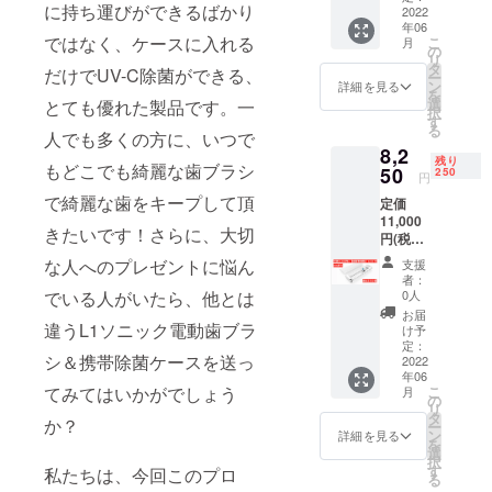
に持ち運びができるばかり
も、ま
2022
クホワ
年06
だお得
イト
ではなく、ケースに入れる
こ
月
に購入
電動歯
の
リ
できる
ブラシ
タ
だけでUV-C除菌ができる、
ー
チャン
（本
ン
詳細を見る
を
ス！
体）x 1
選
とても優れた製品です。一
択
『32%
セラ
す
る
割引』
人でも多くの方に、いつで
ミック
8,2
【早割
ホワイ
残り
もどこでも綺麗な歯ブラシ
価格】
50
ト 専
250
円
¥7,480(
用ブラ
で綺麗な歯をキープして頂
定価
税込) 限
シヘッ
11,000
定１5０
ド × 2
きたいです！さらに、大切
円(税込)
個 パッ
充電ホ
⇒まだ
ケージ
ルダー
な人へのプレゼントに悩ん
支援
間に合
内容：
× 1 説明
者：
う感謝
セラ
書
0人
でいる人がいたら、他とは
割！
ミック
お届
『25%
違うL1ソニック電動歯ブラ
ホワイ
け予
割引』
ト 携
定：
シ＆携帯除菌ケースを送っ
【感謝
2022
帯除菌
年06
割価
ケース
こ
てみてはいかがでしょう
月
格】
x １ セ
の
リ
¥8,250(
ラミッ
タ
か？
ー
税込) 限
クホワ
ン
詳細を見る
を
定250個
イト
選
択
パッ
電動歯
す
私たちは、今回このプロ
る
ケージ
ブラシ