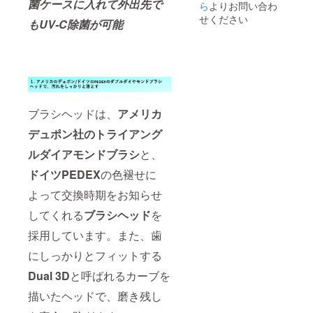
菌ケースに入れて外出先で
ら
よりお問い合わ
せください
もUV-C除菌が可能
ブラシヘッドは、
アメリカ
デュポン社の
トライアング
ルダイアモンドブラシ
と、
ドイツPEDEX
の色褪せに
よって交換時期をお知らせ
してくれる
ブラシヘッド
を
採用しています。また、歯
にしっかりとフィットする
Dual 3D
と呼ばれるカーブを
描いたヘッドで、磨き残し