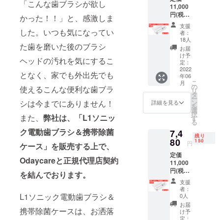
「こんな歯ブラシが欲し
11,000
ナーである
円(税込)
かった！！」と、感激しま
数多くの専
⇒感謝
支援
を込め
門家、メー
した。いつも気になってい
者：
て、と
18人
カーと連携
た歯を磨いた後のブラシ
てもお
お届
して輸出入
得な価
け予
ヘッドの汚れを気にするこ
格に！
定：
事業を展開
『37%
2022
しておりま
となく、家でも外出先でも
年06
割引』
こ
月
す。
【超早
の
使えるこんな便利な歯ブラ
リ
割価
タ
ー
格】¥
ン
シは今までにありません！
詳細を見る
を
6,930(
選
択
税込) 限
また、
弊社は、「L1ソニッ
す
る
定１０
ク電動歯ブラシ＆携帯除菌
7,4
０個
残り
パッ
80
150
円
ケース」を販売する上で、
ケージ
定価
内容：
Odaycareと正規代理店契約
11,000
セラ
円(税込)
ミック
を結んでおります。
⇒超早
ホワイ
支援
割価格
ト 携
者：
を見逃
帯除菌
L1ソニック電動歯ブラシ＆
0人
してし
ケース
お届
まった
携帯除菌ケースは、お洒落
x １ セ
け予
人へ
ラミッ
定：