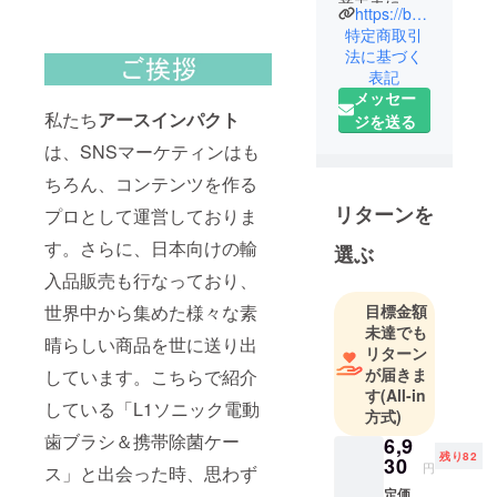
意工夫に満
https://bum.co.jp/
ちた商品を
特定商取引
世の中に届
法に基づく
表記
けたいとい
メッセー
う思いで日
私たち
アースインパクト
ジを送る
本国内を中
は、SNSマーケティンはも
心に活動し
ている正規
ちろん、コンテンツを作る
輸入業者で
リターンを
プロとして運営しておりま
す。
す。さらに、日本向けの輸
平成29年よ
選ぶ
り電子商取
入品販売も行なっており、
引からス
目標金額
世界中から集めた様々な素
タートし、
未達でも
晴らしい商品を世に送り出
衣料品、健
リターン
康用品、美
が届きま
しています。こちらで紹介
す
(All-in
容器具、美
している「L1ソニック電動
方式)
術工芸品な
歯ブラシ＆携帯除菌ケー
6,9
ど幅広い事
残り82
30
業に取り組
円
ス」と出会った時、思わず
み、パート
定価