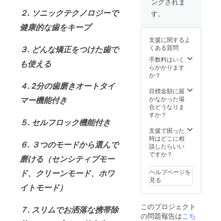
ングされま
ミック
ホワイ
２. ソニックテクノロジーで
す。
ト 専
健康的な歯をキープ
用ブラ
シヘッ
支援に関するよ
ド × 2
くある質問
３. どんな矯正をつけた歯で
充電ホ
ルダー
手数料はいく
も使える
× 1 説明
らかかります
書 上記
か？
パッ
４. 2分の歯磨きオートタイ
ケージ
目標金額に届
内容の3
かなかった場
マー機能付き
つセッ
合どうなりま
トで
すか？
す。
５. セルフロック機能付き
支援で困った
時はどこに相
６. ３つのモードから選んで
談したらいい
ですか？
磨ける（センシティブモー
ヘルプページを
ド、クリーンモード、ホワ
見る
イトモード）
このプロジェクト
７. スリムでお洒落な携帯除
の問題報告は
こち