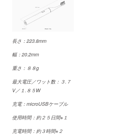
長さ：223.8mm
幅：20.2mm
重さ：８８g
最大電圧／ワット数：３.７
V／１.８５W
充電：microUSBケーブル
使用時間：約２５日間※１
充電時間：約３時間※２