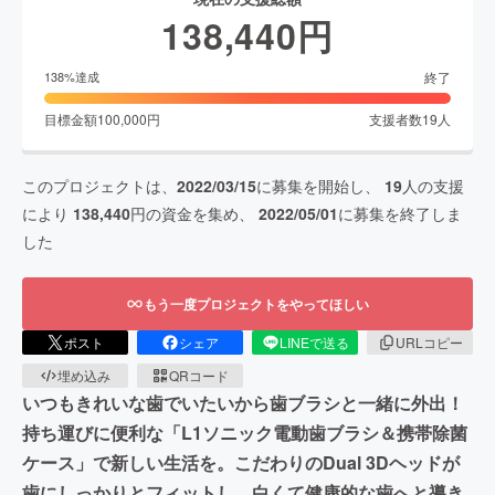
138,440
円
終了
138
%達成
目標金額
100,000
円
支援者数
19
人
このプロジェクトは、
2022/03/15
に募集を開始し、
19
人の支援
により
138,440
円の資金を集め、
2022/05/01
に募集を終了しま
した
もう一度プロジェクトをやってほしい
ポスト
シェア
LINEで送る
URLコピー
埋め込み
QRコード
いつもきれいな歯でいたいから歯ブラシと一緒に外出！
持ち運びに便利な「L1ソニック電動歯ブラシ＆携帯除菌
ケース」で新しい生活を。こだわりのDual 3Dヘッドが
歯にしっかりとフィットし、白くて健康的な歯へと導き