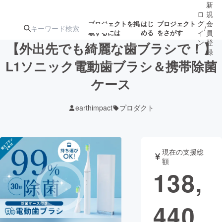
新
ロ
規
グ
会
プロジェクトを掲
はじ
プロジェクト
/
載するには
める
をさがす
イ
員
ン
登
【外出先でも綺麗な歯ブラシで！】
録
L1ソニック電動歯ブラシ＆携帯除菌
ケース
人気のプロ
注目のリ
注目の新着プロ
募集終了が近いプ
もうすぐ公開
ジェクト
ターン
ジェクト
ロジェクト
されます
earthimpact
プロダクト
アート・写真
音楽
現在の支援総
テクノロジー・ガジェット
ゲーム・サ
額
138,
映像・映画
書籍・雑誌
440
ビジネス・起業
チャレンジ