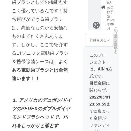
歯ブラシとしての機能もす
なセッ
クホワ
0人
ト割！
イト
お届
ごく優れているんです！持
『42%
電動歯
け予
割引』
ブラシ
定：
ち運びができる歯ブラシ
【3個
2022
（本
年06
セッ
体）x 1
は、高価なものから安価な
こ
月
ト】
セラ
の
リ
¥19,140
ミック
タ
ものまでたくさんありま
ー
(税込)
ホワイ
ン
詳細を見る
を
限定1０
す。しかし、ここで紹介す
ト 専
選
択
個 パッ
用ブラ
す
る
るL1ソニック電動歯ブラシ
ケージ
シヘッ
このプロ
内容：
ド × 2
＆携帯除菌ケースは、
よく
ジェクト
セラ
充電ホ
ミック
ルダー
は、
All-In方
ある電動歯ブラシとは全然
ホワイ
× 1 説明
式
です。
ト 携
書 上記
違います！！
帯除菌
パッ
目標金額に
ケース
ケージ
関わらず、
x １ セ
内容の2
ラミッ
つセッ
2022/05/01
１. アメリカのデュポン/ドイ
クホワ
トで
23:59:59
ま
イト
す。
ツのPEDEXのダブルダイヤ
電動歯
でに集まっ
ブラシ
モンドブラシヘッドで、汚
た金額が
（本
体）x 1
ファンディ
れをしっかりと落とす
セラ