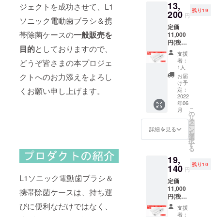
13,
内容：
（本
ジェクトを成功させて、L1
残り19
セラ
200
体）x 1
円
ソニック電動歯ブラシ＆携
ミック
セラ
定価
ホワイ
ミック
帯除菌ケースの
一般販売
を
11,000
ト 携
ホワイ
円(税込)
帯除菌
ト 専
目的
としておりますので、
⇒お得
ケース
用ブラ
支援
なセッ
x １ セ
シヘッ
者：
どうぞ皆さまの本プロジェ
ト割！
ラミッ
ド × 2
1人
『40%
クホワ
充電ホ
クトへのお力添えをよろし
お届
割引』
イト
ルダー
け予
【2個
電動歯
定：
くお願い申し上げます。
× 1 説明
セッ
2022
ブラシ
書
年06
ト】
（本
こ
月
¥13,200
体）x 1
の
リ
(税込)
セラ
タ
ー
限定2０
ミック
ン
詳細を見る
を
個 パッ
ホワイ
選
択
ケージ
ト 専
す
る
内容：
用ブラ
19,
セラ
シヘッ
残り10
ミック
140
ド × 2
円
ホワイ
充電ホ
L1ソニック電動歯ブラシ＆
定価
ト 携
ルダー
11,000
帯除菌
× 1 説明
携帯除菌ケースは、持ち運
円(税込)
ケース
書
⇒さら
x １ セ
びに便利なだけではなく、
支援
にお得
ラミッ
者：