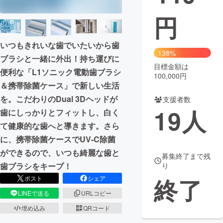
円
まちづくり・地域活性化
いつもきれいな歯でいたいから歯
CAMPFIRE for Social Good
CAMPFIRE Creation
138%
ブラシと一緒に外出！持ち運びに
CAMPFIREふるさと納税
machi-ya
コミュニティ
目標金額は
便利な「L1ソニック電動歯ブラシ
100,000円
＆携帯除菌ケース」で新しい生活
を。こだわりのDual 3Dヘッドが
支援者数
19
人
歯にしっかりとフィットし、白く
て健康的な歯へと導きます。さら
に、携帯除菌ケースでUV-C除菌
ができるので、いつも綺麗な歯と
募集終了まで残
り
歯ブラシをキープ！
終了
ポスト
シェア
LINEで送る
URLコピー
埋め込み
QRコード