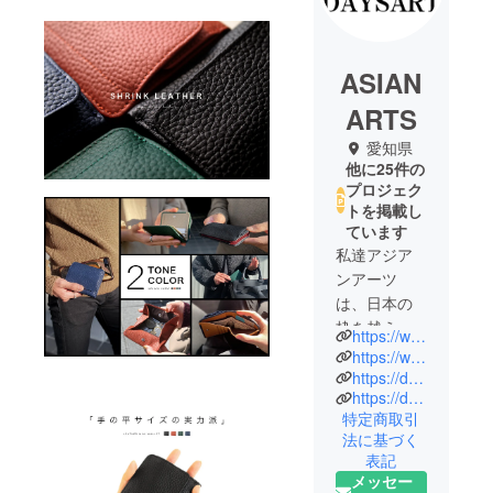
ASIAN
ARTS
愛知県
他に25件の
プロジェク
トを掲載し
ています
私達アジア
ンアーツ
は、日本の
枠を越え世
https://www.facebook.com/daysart2010
界各国から
https://www.instagram.com/daysart2010/
優れた素材
https://daysart-official.com/
https://daysart-classic.com/
を集め、拘
特定商取引
りのレザー
法に基づく
アイテム・
表記
シルバーア
メッセー