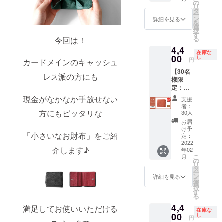
１個 <
て承り
の
リ
納期>：
ます。
タ
ー
2022年
ン
詳細を見る
を
2月末
選
択
一般販
す
る
今回は！
売予定
4,4
価格
在庫な
￥5,500
00
し
円
カードメインのキャッシュ
（税・
【30名
送料
レス派の方にも
様限
込）の
定：オ
ところ
レンジ
早割支
現金がなかなか手放せない
支援
ブラウ
援者様
者：
ン 早割
限定
方にもピッタリな
30人
20％OF
20%off
お届
F】
の
け予
「小さいなお財布」をご紹
［小さ
￥4,400
定：
な2つ折
2022
（税・
介します♪
年02
り革財
送料
こ
月
布 ］×
込）に
の
リ
１個 <
て承り
タ
ー
納期>：
ます。
ン
詳細を見る
を
2022年
選
択
2月末
す
る
一般販
4,4
売予定
満足してお使いいただける
在庫な
価格
00
し
円