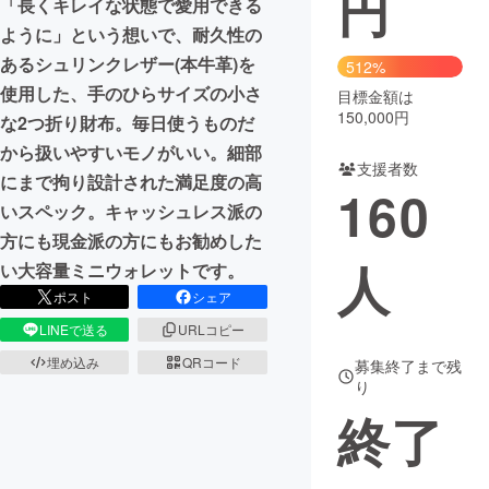
円
「長くキレイな状態で愛用できる
ように」という想いで、耐久性の
あるシュリンクレザー(本牛革)を
512%
使用した、手のひらサイズの小さ
目標金額は
150,000円
な2つ折り財布。毎日使うものだ
から扱いやすいモノがいい。細部
支援者数
にまで拘り設計された満足度の高
160
いスペック。キャッシュレス派の
方にも現金派の方にもお勧めした
人
い大容量ミニウォレットです。
ポスト
シェア
LINEで送る
URLコピー
埋め込み
QRコード
募集終了まで残
り
終了