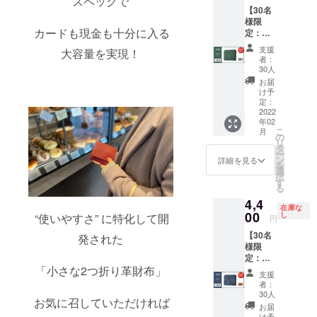
スペックで
￥5,500
【30名
（税・
様限
送料
カードも現金も十分に入る
定：グ
込）の
リーン
ところ
支援
大容量を実現！
早割
早割支
者：
20％OF
援者様
30人
F】
限定
お届
［小さ
20%off
け予
な2つ折
の
定：
り革財
2022
￥4,400
年02
布 ］×
（税・
こ
月
１個 <
送料
の
リ
納期>：
込）に
タ
ー
2022年
て承り
ン
詳細を見る
を
2月末
ます。
選
択
一般販
す
る
売予定
4,4
価格
在庫な
￥5,500
00
し
“使いやすさ” に特化して開
円
（税・
【30名
送料
発された
様限
込）の
定：ネ
ところ
「小さな2つ折り革財布」
イビー
早割支
支援
早割
援者様
者：
20％OF
限定
30人
お気に召していただければ
F】
20%off
お届
［小さ
の
け予