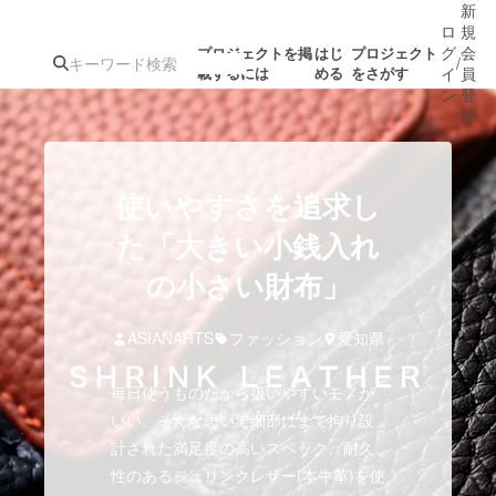
新
ロ
規
グ
会
プロジェクトを掲
はじ
プロジェクト
/
載するには
める
をさがす
イ
員
ン
登
録
人気のプロ
注目のリ
注目の新着プロ
募集終了が近いプ
もうすぐ公開
使いやすさを追求し
ジェクト
ターン
ジェクト
ロジェクト
されます
た「大きい小銭入れ
の小さい財布」
アート・写真
音楽
ASIANARTS
ファッション
愛知県
テクノロジー・ガジェット
ゲーム・サ
毎日使うものだから扱いやすいモノが
映像・映画
書籍・雑誌
いい。そんな思いで細部にまで拘り設
計された満足度の高いスペック。耐久
性のあるシュリンクレザー(本牛革)を使
ビジネス・起業
チャレンジ