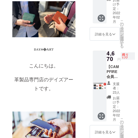
たホホ
け予
うした
バオイ
定：
ちょっとし
ルと天
2022
年02
然ワッ
た不満を少
こ
月
クスの
の
しでも解消
リ
ビーズ
タ
ー
できれば私
ワック
ン
詳細を見る
を
スとヒ
選
たちチーム
択
マワリ
す
もとても嬉
る
ワック
4,6
しく思いま
スを配
残り
合した
70
177
す。
円
当製品
こんにちは。
【CAM
と相性
PFIRE
のよい
今後も、皆
会員様
COLUM
革製品専門店のデイズアー
様の意見を
限定：
BUS社
支援
取れ新しい
15％OF
製メン
トです。
者：
F】
テナン
23人
モノ作りに
［小さ
スオイ
お届
チャレンジ
な2つ折
ル。 革
け予
り革財
をしていこ
に柔ら
定：
布 ］×
2022
かさや
うと思って
年02
１個 <
潤いを
こ
月
おります。
個数>：
与えて
の
リ
200個限
劣化を
タ
世界の優れ
ー
定 <納
防ぎ、
ン
詳細を見る
た物と日本
を
期>：
リフ
選