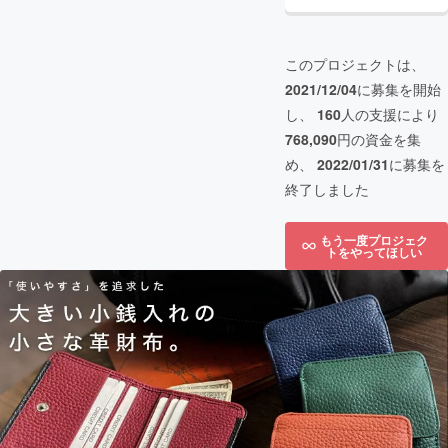
このプロジェクトは、
2021/12/04
に募集を開始
し、
160
人の支援により
768,090
円の資金を集
め、
2022/01/31
に募集を
終了しました
もう一度プロジェク
トをやってほしい