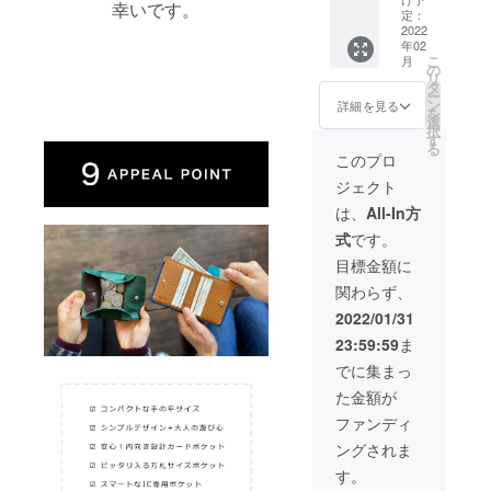
幸いです。
な2つ折
￥4,400
定：
り革財
2022
（税・
年02
布 ］×
送料
こ
月
１個 <
込）に
の
リ
納期>：
て承り
タ
ー
2022年
ます。
ン
詳細を見る
を
2月末
選
択
一般販
す
る
売予定
このプロ
価格
ジェクト
￥5,500
（税・
は、
All-In方
送料
式
です。
込）の
ところ
目標金額に
早割支
関わらず、
援者様
限定
2022/01/31
20%off
23:59:59
ま
の
￥4,400
でに集まっ
（税・
た金額が
送料
込）に
ファンディ
て承り
ングされま
ます。
す。