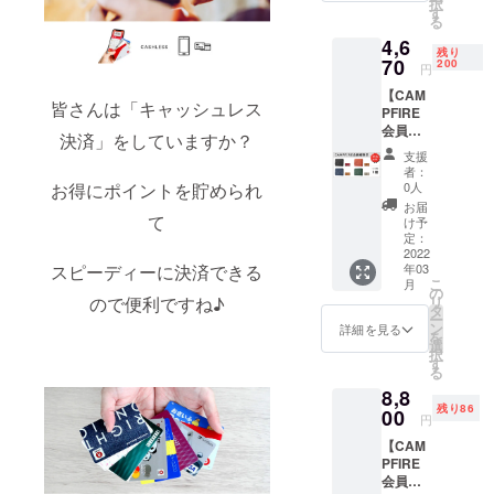
択
の技術や発
2022年
レッ
す
る
2月末
シュさ
想を融合
4,6
一般販
せるク
残り
し、より良
売予定
70
リーム
200
円
価格
いニーズを
です。
【CAM
￥5,500
クロス
皆さんは「キャッシュレス
捉えた商品
PFIRE
（税・
も付い
開発に携
会員様
送料
ており
決済」をしていますか？
限定：
込）の
ますの
わっていけ
支援
15％OF
ところ
でお試
者：
れば良いと
F】
15%off
お得にポイントを貯められ
しに最
0人
［小さ
思っていま
の
適なサ
お届
な2つ折
て
￥4,670
イズで
け予
す。
り革財
（税・
定：
す。
布 ］×
2022
送料
（商
スピーディーに決済できる
年03
１個 <
込）に
品：880
こ
月
個数>：
て承り
の
円 送
ので便利ですね♪
リ
200個限
ます。
タ
料：250
ー
定 <納
ン
円）
詳細を見る
を
期>：
選
択
2022年
す
る
3月末
8,8
一般販
残り86
売予定
00
円
価格
【CAM
￥5,500
PFIRE
（税・
会員様
送料