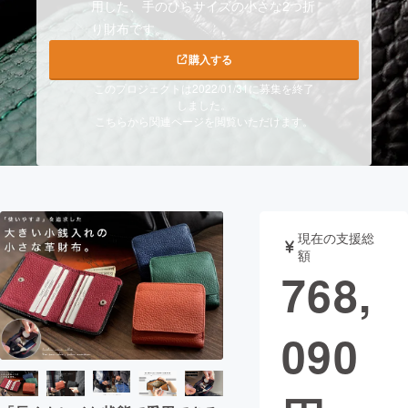
用した、手のひらサイズの小さな2つ折
り財布です。
まちづくり・地域活性化
購入する
このプロジェクトは2022/01/31に募集を終了
CAMPFIRE for Social Good
CAMPFIRE Creation
しました。
CAMPFIREふるさと納税
machi-ya
コミュニティ
こちらから関連ページを閲覧いただけます。
現在の支援総
額
768,
090