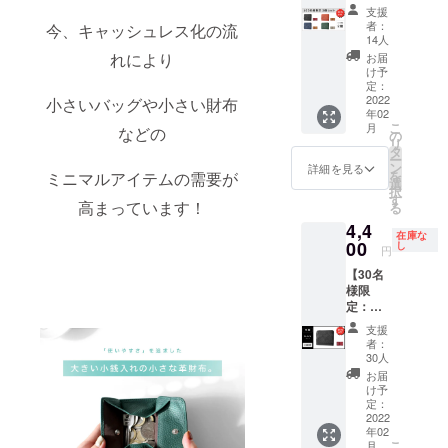
限定：
込）の
支援
20％OF
ところ
者：
今、キャッシュレス化の流
F】
15%off
14人
［小さ
の
れにより
お届
な2つ折
￥4,670
け予
り革財
（税・
定：
布 ］×2
2022
小さいバッグや小さい財布
送料
年02
個 <個
込）に
こ
月
などの
数>：
て承り
の
リ
100個限
ます。
タ
ー
定 <納
ン
詳細を見る
を
ミニマルアイテムの需要が
期>：
選
択
2022年
す
高まっています！
る
2月末
4,4
一般販
在庫な
売予定
00
し
円
価格
【30名
￥11,00
様限
0（税・
定：ブ
送料
ラック
込）の
支援
早割
ところ
者：
20％OF
20%off
30人
F】
の
お届
［小さ
￥8,800
け予
な2つ折
（税・
定：
り革財
2022
送料
年02
布 ］×
込）に
こ
月