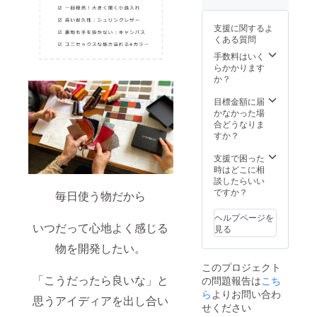
支援に関するよ
くある質問
手数料はいく
らかかります
か？
目標金額に届
かなかった場
合どうなりま
すか？
支援で困った
時はどこに相
談したらいい
ですか？
毎日使う物だから
ヘルプページを
いつだって心地よく感じる
見る
物を開発したい。
このプロジェクト
「こうだったら良いな」と
の問題報告は
こち
ら
よりお問い合わ
思うアイディアを出し合い
せください