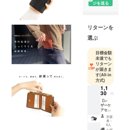
クセサリー
ジを送る
を一括管理
し製造・販
売する革製
品専門のモ
リターンを
ノづくりカ
選ぶ
ンパニーで
す。
目標金額
未達でも
完成までに
リターン
は弊社顧客
が届きま
様やSNSア
す
(All-in
ンケートを
方式)
通じ、徹底
1,1
的にヒアリ
30
円
ングを行い
【レ
沢山の試作
ザーケ
品から完成
アセッ
ト：
した品で
支援
9g】 保
者：
す。お使い
湿効果
6人
頂く方のこ
に優れ
お届