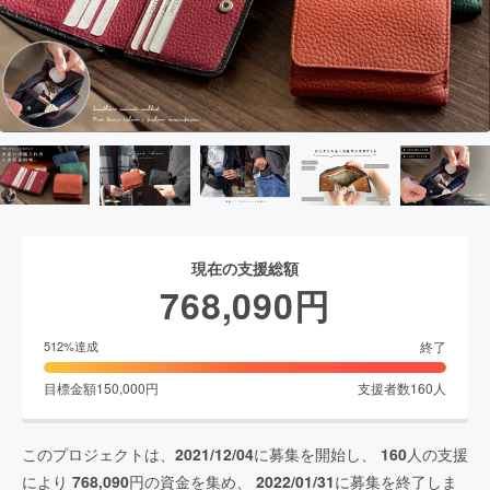
現在の支援総額
768,090
円
終了
512
%達成
目標金額
150,000
円
支援者数
160
人
このプロジェクトは、
2021/12/04
に募集を開始し、
160
人の支援
により
768,090
円の資金を集め、
2022/01/31
に募集を終了しま