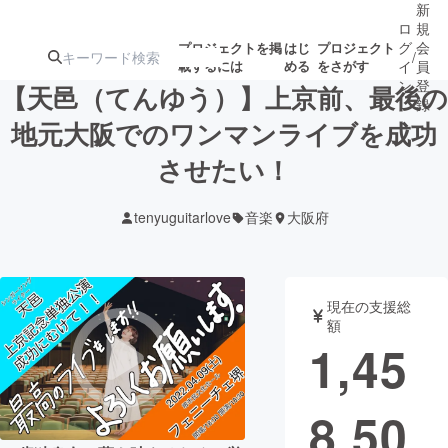
新
ロ
規
グ
会
プロジェクトを掲
はじ
プロジェクト
/
載するには
める
をさがす
イ
員
ン
登
【天邑（てんゆう）】上京前、最後の
録
地元大阪でのワンマンライブを成功
させたい！
人気のプロ
注目のリ
注目の新着プロ
募集終了が近いプ
もうすぐ公開
ジェクト
ターン
ジェクト
ロジェクト
されます
tenyuguitarlove
音楽
大阪府
アート・写真
音楽
現在の支援総
テクノロジー・ガジェット
ゲーム・サ
額
1,45
映像・映画
書籍・雑誌
8,50
ビジネス・起業
チャレンジ