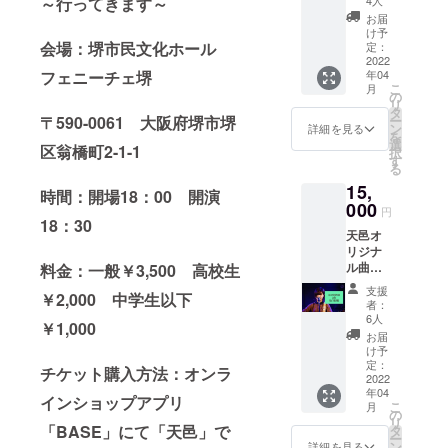
ぜひ着
～行ってきます～
送にて
ロード
で
！！！
用して
お送り
お届
いただ
も。」
！ 超貴
頂けれ
け予
致しま
くよう
の”君”
会場：堺市民文化ホール
重… 皆
定：
ば幸い
す。 ※
お願い
という
2022
様が当
です。
送料込
致しま
年04
フェニーチェ堺
歌詞が
日使用
来てい
み
す。 ※
こ
月
あなた
出来る
の
る姿を
ギガ
リ
の名前
ように
タ
天邑が
ファイ
ー
〒590-0061 大阪府堺市堺
になっ
郵送を
ン
ステー
詳細を見る
ル便に
を
て聴け
試みま
選
ジから
ついて
区翁橋町2-1-1
択
る！？
すので
す
見つけ
使用不
る
！？！
届いた
ると大
明点等
15,
？ お手
際はぜ
喜びし
時間：開場
18：00
開演
あれば
持ちの
000
ひ着用
ま
円
遠慮な
スマホ
して頂
18：30
す！！
くメー
天邑オ
でいつ
ければ
※正し場
ルにて
リジナ
でもど
幸いで
合に
問い合
ル曲未
料金：一般￥3,500 高校生
こでも
す。 来
よって
わせ下
公開の
聴けま
ている
は当日
支援
さい。
￥2,000 中学生以下
新曲を
す！ 呼
姿を天
までの
者：
先行視
んで欲
邑がス
6人
到着が
￥1,000
聴でき
しいお
テージ
出来な
お届
ま
名前を
からか
け予
い事も
す！！
備考欄
定：
ら見つ
ござい
チケット購入方法：オンラ
公開予
2022
に書い
けると
ますの
年04
定は上
てくだ
大喜び
インショップアプリ
でご了
こ
月
京後5月
さい
の
しま
承下さ
リ
以降の
ね。 お
「BASE」にて「天邑」で
タ
す！！
い。 お
ー
予定な
届け方
ン
※正し場
詳細を見る