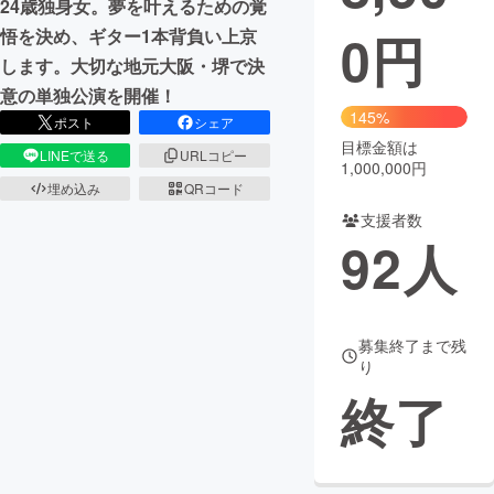
24歳独身女。夢を叶えるための覚
0
円
悟を決め、ギター1本背負い上京
まちづくり・地域活性化
します。大切な地元大阪・堺で決
意の単独公演を開催！
CAMPFIRE for Social Good
CAMPFIRE Creation
145%
ポスト
シェア
CAMPFIREふるさと納税
machi-ya
コミュニティ
目標金額は
LINEで送る
URLコピー
1,000,000円
埋め込み
QRコード
支援者数
92
人
募集終了まで残
り
終了