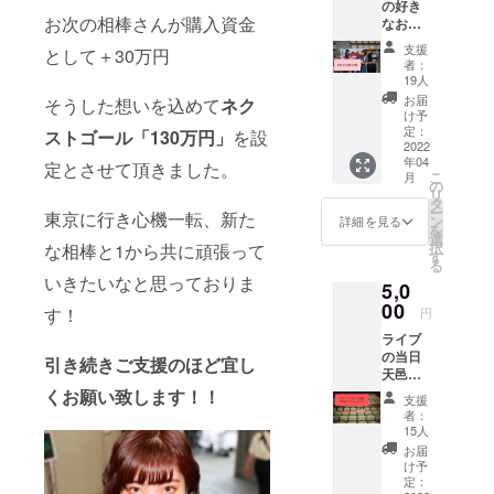
の好き
UPは控
！？！
お次の相棒さんが購入資金
なお歌
えて頂
？！？
を2曲歌
きます
備考欄
支援
として＋30万円
いま
ようお
に本
者：
す！ 普
願い致
名、又
19人
段天邑
しま
はニッ
お届
そうした想いを込めて
ネク
が歌っ
す。 サ
クネー
け予
ている
イズ・
定：
ムを記
ストゴール「130万円」
を設
曲の中
2022
100×14
入下さ
年04
から選
定とさせて頂きました。
8mm お
い。 ご
こ
月
んでも
届け方
の
記入頂
リ
◯ 自身
法▶︎
タ
いた方
ー
東京に行き心機一転、新た
の好き
キャン
ン
はもれ
詳細を見る
を
な曲な
プファ
選
なくス
択
な相棒と1から共に頑張って
なんで
イヤー
す
ペシャ
る
も◯
に登録
ルサン
いきたいなと思っておりま
5,0
歌った
頂いた
クス欄
ことな
00
住所へ
にあな
す！
円
い知ら
定形郵
たの名
ライブ
ないお
送にて
前が♡
の当日
歌など
お送り
引き続きご支援のほど
宜し
一緒に
天邑と
につい
致しま
作品を
ツー
くお願い致します！！
ては 一
す。 ※
作り上
支援
ショッ
生懸命
送料込
げた大
者：
ト写真
練習し
み
15人
切な一
が撮れ
ます！
人とし
お届
ます！
どんな
け予
て大切
お手持
歌がく
定：
な思い