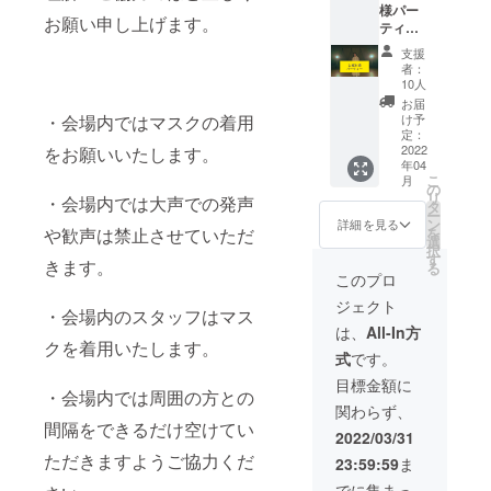
様パー
ンをさ
りライ
お願い
お願い申し上げます。
ティー
せて頂
ブ。
致しま
！ 〜天
きます
（生音
す。 ※
支援
邑と一
のでご
可） 約
ギガ
者：
緒に食
希望の
60分１
ファイ
10人
べ飲み
宛名を
ステー
ル便に
お届
ライブ
備考欄
ジ制。
ついて
け予
・会場内ではマスクの着用
お疲れ
にご記
※会場ま
定：
使用不
様会〜
2022
をお願いいたします。
入お願
での交
明点等
年04
※※※10
い致し
通費別
あれば
こ
月
人限
ます。
途御負
の
遠慮な
リ
・会場内では大声での発声
定！早
お届け
担いた
タ
く問い
ー
い者勝
方法▶︎
だきま
ン
合わせ
詳細を見る
を
や歓声は禁止させていただ
ち！※※※
キャン
す。 会
選
下さ
択
日時
プファ
場が関
す
い。
きます。
る
▶︎2022
イヤー
西圏外
このプロ
年4月17
に登録
の場
ジェクト
日(日)
頂いた
合、別
・会場内のスタッフはマス
19:00〜
メール
途交通
は、
All-In方
21:00
アドレ
費＋宿
クを着用いたします。
式
です。
会場▶︎
スへギ
泊費を
最寄り
ガファ
御負担
目標金額に
・会場内では周囲の方との
駅 JR
イル便
いただ
関わらず、
阪和線
URLの
きま
間隔をできるだけ空けてい
鳳駅
お送り
す。(国
2022/03/31
※
と、 登
内のみ)
ただきますようご協力くだ
23:59:59
ま
詳しい
録頂い
※スタッ
会場の
た住所
フが1名
でに集まっ