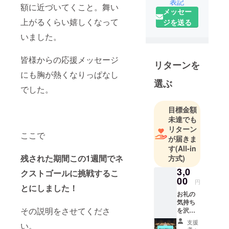
表記
額に近づいてくこと。舞い
ら見つけ出
メッセー
しギターを
上がるくらい嬉しくなって
ジを送る
始める。
いました。
高校生の頃
皆様からの応援メッセージ
リターンを
から地元 “大
にも胸が熱くなりっぱなし
阪・堺” でス
選ぶ
トリートを
でした。
始め、今は
目標金額
大阪を拠点
未達でも
にライブハ
リターン
ウスでも活
ここで
が届きま
動中！
す
(All-in
今年春に上
残された期間この1週間でネ
方式)
京決定！
3,0
クストゴールに挑戦するこ
00
円
とにしました！
お礼の
気持ち
その説明をさせてくださ
を沢山
込めて
支援
い。
お手紙
者：