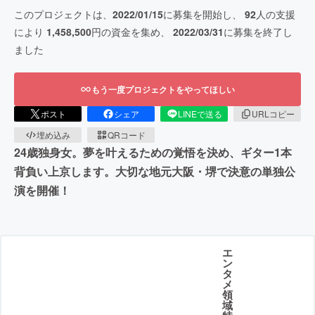
このプロジェクトは、
2022/01/15
に募集を開始し、
92
人の支援
により
1,458,500
円の資金を集め、
2022/03/31
に募集を終了し
ました
もう一度プロジェクトをやってほしい
ポスト
シェア
LINEで送る
URLコピー
埋め込み
QRコード
24歳独身女。夢を叶えるための覚悟を決め、ギター1本
背負い上京します。大切な地元大阪・堺で決意の単独公
演を開催！
エ
ン
タ
メ
領
域