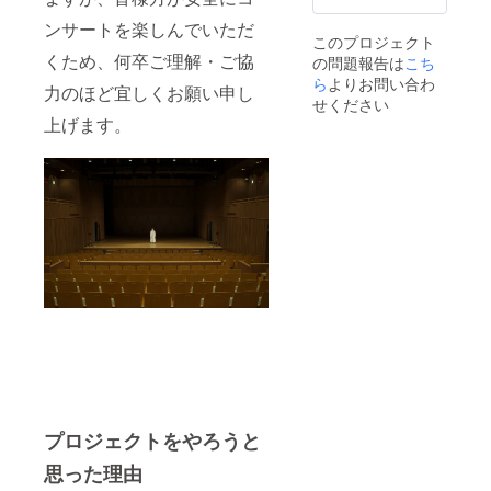
みま
あれば
程調整
ンサートを楽しんでいただ
す。 ※
遠慮な
願いま
このプロジェクト
スタッ
く問い
す。
くため、何卒ご理解・ご協
の問題報告は
こち
フが同
合わせ
▼▲▼
行致し
ら
よりお問い合わ
下さ
備考欄
力のほど宜しくお願い申し
ます。
い。 ※
に以下
せください
※コロナ
送料込
の記入
上げます。
の状況
み
を願い
により
ます
や無負
▼▲▼
えず開
・日時
催中止
・指定
になっ
の会場
た場合
（会場
は日程
が用意
の変
できな
更、も
い場合
しくは
は要相
返金対
談と記
応をさ
入下さ
せてい
い）
ただく
予定で
（例）
す。 ※
ライブ
未成年
カフェ
プロジェクトをやろうと
の方も
（貸切
参加で
可能で
思った理由
きます
あれ