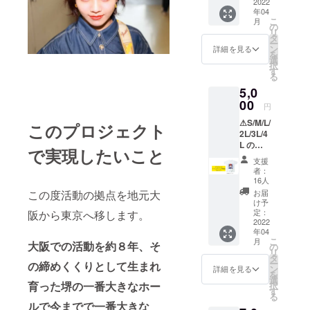
ちの携
2022
るか
出を♪
年04
帯と当
な？楽
約1時間
こ
月
日会場
し
の
の動画
リ
のカメ
み！！
タ
の予定
ー
ラス
※あまり
ン
詳細を見る
です。
を
タッフ
にも覚
選
公開予
択
に撮っ
えるの
す
定日は
る
てもら
に困難
ワンマ
5,0
うの
だと判
ンライ
と。 カ
00
断した
ブ終演
円
メラマ
場合は
後4月中
⚠︎S/M/L/
ンさん
こちら
このプロジェクト
お届け
2L/3L/4
に撮っ
からご
方法▶︎
L の中
ても
相談の
キャン
で実現したいこと
からご
らった
ご連絡
プファ
支援
希望の
写真は
を差し
者：
イヤー
サイズ
現像し
上げる
16人
に登録
をお選
後日郵
可能性
お届
この度活動の拠点を地元大
頂いた
び頂
送でお
がござ
け予
メール
き、備
送り致
定：
阪から東京へ移します。
います
アドレ
考欄に
2022
しま
のでど
スへギ
年04
記入を
す。(写
うぞお
ガファ
こ
月
必ずお
大阪での活動を約８年、そ
真サイ
の
手柔ら
イル便
リ
願い致
ズ・L
タ
かに。
でメー
ー
の締めくくりとして生まれ
しま
判) この
ン
※備考欄
詳細を見る
ルにて
を
す。 通
リター
選
に曲名
お送り
育った堺の一番大きなホー
択
常物販
ンを選
す
と歌手
致しま
る
では白
んだ方
名を入
ルで今までで一番大きな
す。