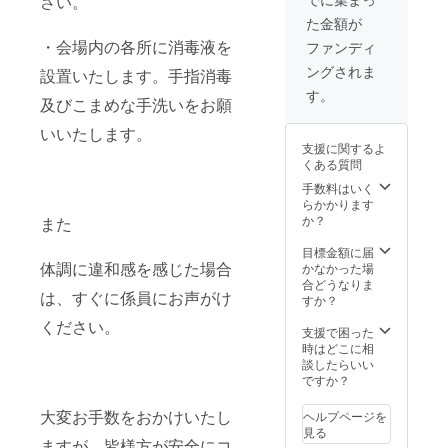
さい。
詳細は
へCDを
同行致
た金額が
メール
スマー
しま
にて個
トレ
す。 ※
・会場内の各所に消毒液を
ファンディ
別にお
ターに
会場は
ングされま
送り致
設置いたします。手指消毒
て郵送
基本屋
しま
致しま
内とさ
す。
及びこまめな手洗いをお願
す。 内
す。
せてい
容▶︎
データ
ただき
いいたします。
コース
届いた
ます。
支援に関するよ
料理で
際は必
※会場が
くある質問
飲み物
ずダウ
ご用意
飲み放
ンロー
できな
手数料はいく
題
ド期限
い場合
らかかります
内(60日
は ご相
か？
また
天邑と
以内)に
談の上
一緒ラ
ダウン
決めさ
目標金額に届
イブお
体調に違和感を感じた場合
ロード
せてい
かなかった場
疲れ様
いただ
ただき
合どうなりま
は、すぐに係員にお声がけ
会とち
くよう
ます。
すか？
なんで
お願い
尚、会
ください。
致しま
場使用
支援で困った
食べ飲
す。 ※
料はご
時はどこに相
みしま
ギガ
負担い
談したらいい
しょ
ファイ
ただき
ですか？
う！ ※
ル便に
ます。
当日の
ついて
※2022
大変お手数をおかけいたし
ヘルプページを
飲食料
使用不
年5月以
見る
金も含
明点等
降で日
ますが、皆様方が安全にコ