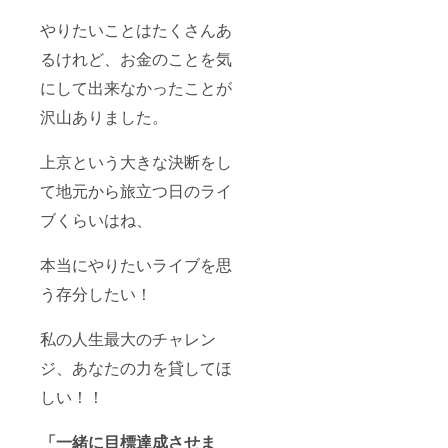
がもち
ば）
ろんお
やりたいことはたくさんあ
酒の提
音
るけれど、お金のことを気
供は
楽スタ
無 ソ
ジオ
にして出来なかったことが
フトド
（２４
リンク
６，
沢山ありました。
のみの
ベース
提供に
オン
なりま
トップ
上京という大きな決断をし
す。
等） ・
歌って
て地元から旅立つ日のライ
ほしい
ブくらいはね、
曲のリ
クエス
ト（カ
本当にやりたいライブを思
バーで
もオリ
う存分したい！
ジナル
でも。
なけれ
私の人生最大のチャレン
ば記入
不要）
ジ、あなたの力を貸してほ
・関西
しい！！
県外の
場合宿
泊費の
「一緒に目標達成させま
予算