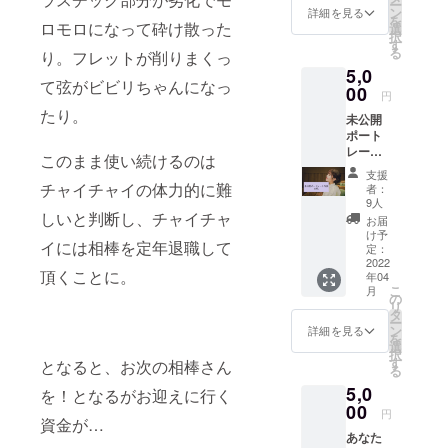
ー
録。 こ
ン
詳細を見る
を
れを見
ロモロになって砕け散った
選
択
るとよ
す
る
り。フレットが削りまくっ
り感動
5,0
が増す
て弦がビビリちゃんになっ
か
00
円
も！？
たり。
未公開
一緒に
ポート
余韻に
レート
浸りま
このまま使い続けるのは
写真(ポ
しょ
支援
スト
う。 そ
チャイチャイの体力的に難
者：
カード
し
9人
になり
しいと判断し、チャイチャ
て、、
お届
ます) 色
なん
け予
イには相棒を定年退職して
んな天
と、、
定：
邑の顔
2022
！！！
頂くことに。
年04
がお楽
あなた
こ
月
しみ頂
の名前
の
リ
けま
をエン
タ
ー
す。 ※
ディン
ン
詳細を見る
を
未公開
グロー
選
択
ですの
ルに載
す
となると、お次の相棒さん
る
でお手
せる事
5,0
元に届
を！となるがお迎えに行く
もでき
いた際
00
ちゃい
円
資金が…
にSNS
ま
あなた
などに
す！？