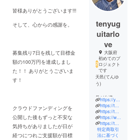
皆様ありがとうございます!!!
tenyug
そして、心からの感謝を。
uitarlo
ve
募集残り7日を残して目標金
大阪府
初めてのプ
額の100万円を達成しまし
ロジェクト
です
た！！ ありがとうございま
天邑(てんゆ
す！
う)
母が台湾
https://youtube.com/c/%E5%A4%A9%E9%82%91channel
人、父が日
https://twitter.com/tenyuguitarlove?s=21
クラウドファンディングを
本人のハー
https://twitter.com/tenyusong?s=21
公開した後もずっと不安な
https://www.instagram.com/tenyusong/
フ。
https://tenyugoods.thebase.in/
小6の時に父
気持ちがありましたが日が
特定商取引
親のアコギ
経つにつれご支援額が目標
法に基づく
を押入れか