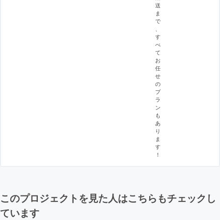
送
ま
で
、
す
べ
て
お
任
せ
の
プ
ラ
ン
も
あ
り
ま
す
！
このプロジェクトを見た人はこちらもチェックし
ています