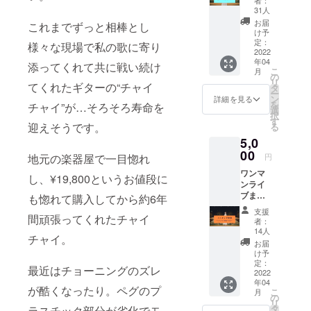
書きま
31人
す！ 中
お届
これまでずっと相棒とし
身の宛
け予
名希望
定：
様々な現場で私の歌に寄り
の名前
2022
年04
(ニック
添ってくれて共に戦い続け
こ
月
ネーム)
の
リ
てくれたギターの“チャイ
あれば
タ
ー
備考欄
ン
詳細を見る
を
チャイ”が…そろそろ寿命を
にご記
選
択
入願い
す
迎えそうです。
る
ます。
5,0
お届け
方法▶︎
00
地元の楽器屋で一目惚れ
円
キャン
ワンマ
プファ
し、¥19,800というお値段に
ンライ
イヤー
ブまで
に登録
も惚れて購入してから約6年
の作業
頂いた
支援
間頑張ってくれたチャイ
の様子
住所へ
者：
や当日
定形郵
14人
チャイ。
のリ
便にて
お届
ハーサ
郵送で
け予
ル、本
お送り
定：
最近はチョーニングのズレ
番、本
2022
致しま
年04
番後な
す。
が酷くなったり。ペグのプ
こ
月
どの様
の
リ
子を収
タ
ラスチック部分が劣化でモ