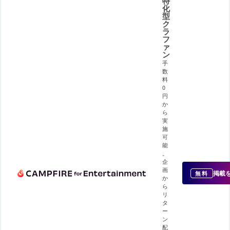
特
化
型
ク
ラ
フ
ァ
ン
手
数
料
0
円
か
ら
実
施
可
能
。
企
画
掲載
無料
か
ら
リ
タ
ー
ン
配