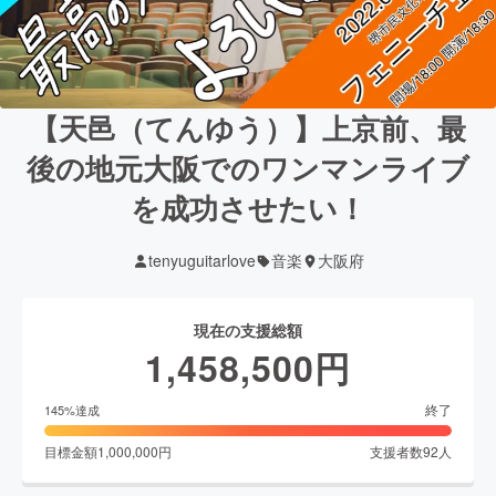
【天邑（てんゆう）】上京前、最
後の地元大阪でのワンマンライブ
を成功させたい！
tenyuguitarlove
音楽
大阪府
現在の支援総額
1,458,500
円
終了
145
%達成
目標金額
1,000,000
円
支援者数
92
人