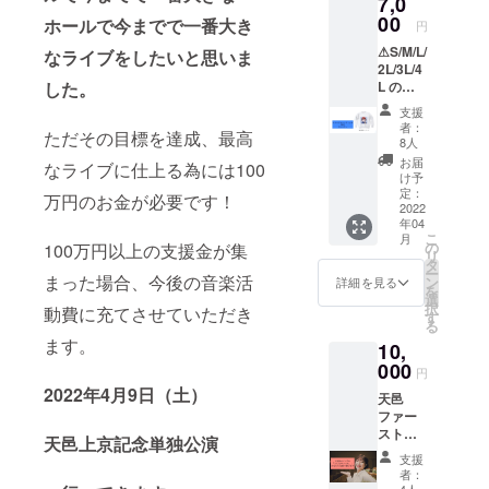
7,0
黒プリ
とのみ
力お願
データ
ントのT
00
ツー
い致し
ホールで今までで一番大き
円
届いた
シャツ
ショッ
ます。
際は必
⚠︎S/M/L/
が発売
なライブをしたいと思いま
ト写真
お届け
ずダウ
2L/3L/4
されま
が撮れ
方法▶︎
ンロー
L の中
した。
す。 こ
るので
キャン
ド期限
からご
ちらの
おすす
プファ
支援
内(60日
希望の
リター
め！！
イヤー
者：
以内)に
ただその目標を達成、最高
サイズ
ンを選
※写真に
8人
に登録
ダウン
をお選
んでい
サイン
頂いた
お届
ロード
なライブに仕上る為には100
び頂
ただけ
をしま
け予
メール
いただ
き、備
た方の
定：
すの
アドレ
万円のお金が必要です！
くよう
考欄に
2022
みカ
で、希
スへギ
お願い
年04
記入を
ラー
望の宛
ガファ
致しま
こ
月
必ずお
バー
の
名があ
100万円以上の支援金が集
イル便
す。 ※
リ
願い致
ジョン
タ
れば備
URLを
ギガ
ー
しま
まった場合、今後の音楽活
がゲッ
ン
考欄に
詳細を見る
お送り
ファイ
を
す。 ト
トでき
選
記入下
致しま
ル便に
択
動費に充てさせていただき
レー
ます！
す
さい。
す。
ついて
る
ナーは
皆様が
お届け
データ
使用不
ます。
10,
このリ
当日使
方法▶︎
届いた
明点等
ターン
000
用出来
キャン
際は必
円
あれば
を選ん
るよう
プファ
ずダウ
2022年4月9日（土）
遠慮な
天邑
でいた
に郵送
イヤー
ンロー
く問い
ファー
だいた
を試み
に登録
ド期限
合わせ
ストシ
方のみ
ますの
頂いた
天邑上京記念単独公演
内(60日
下さ
ングル
ゲット
で届い
住所へ
以内)に
支援
い。
「どん
できま
た際は
定型郵
者：
ダウン
なバツ
す！！
4人