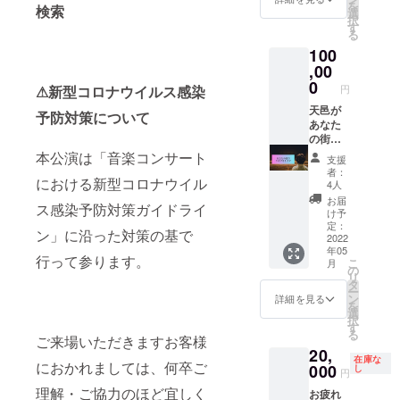
届け方
を
検索
ので約
法▶︎
選
合に
法▶︎
択
１か月
キャン
す
よって
キャン
る
ほど早
プファ
は当日
プファ
100
く聴け
イヤー
までの
イヤー
ちゃい
,00
に登録
到着が
に登録
ます。
頂いた
0
出来な
頂いた
円
⚠︎新型コロナウイルス感染
スマホ
メール
い事も
住所へ
で簡単
天邑が
アドレ
ござい
郵送で
予防対策について
に視聴
あなた
スへギ
ますの
お送り
できる
の街へ
ガファ
でご了
致しま
ようギ
出張ラ
イル便
本公演は「音楽コンサート
承下さ
す。 ※
支援
ガファ
イブへ
でメー
い。 お
送料込
者：
イル便
伺いま
における新型コロナウイル
ルにて
届け方
4人
み
URL
す。 こ
お送り
法▶︎
お届
ス感染予防対策ガイドライ
と、CD
んな形
致しま
キャン
け予
をお送
でライ
す。
定：
プファ
ン」に沿った対策の基で
り致し
ブをす
2022
データ
イヤー
年05
ます。
るのは
届いた
に登録
行って参ります。
こ
月
このリ
初めて
際は必
の
頂いた
リ
ターン
なの
ずダウ
タ
住所へ
ー
限定の
で、す
ンロー
ン
郵送で
詳細を見る
を
手書き
ごく楽
ド期限
選
お送り
択
の歌詞
し
内(60日
す
致しま
る
カード
み！！
ご来場いただきますお客様
以内)に
す。 ※
20,
付き。
ギター
ダウン
送料込
在庫な
におかれましては、何卒ご
ご希望
持ち込
000
ロード
し
み
円
の方に
んでの
いただ
理解・ご協力のほど宜しく
お疲れ
はサイ
弾き語
くよう