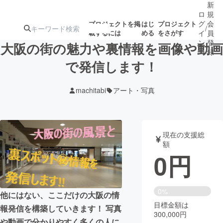
新
ロ
規
グ
会
プロジェクトを掲
はじ
プロジェクト
/
載するには
める
をさがす
イ
員
ン
登
大阪の街の魅力や裏情報を画像や動画
録
で発信します！
人気のプロ
注目のリ
注目の新着プロ
募集終了が近いプ
もうすぐ公開
machitabi
アート・写真
ジェクト
ターン
ジェクト
ロジェクト
されます
アート・写真
音楽
現在の支援総
額
0
円
テクノロジー・ガジェット
ゲーム・サ
映像・映画
書籍・雑誌
0%
他にはない、ここだけの大阪の情
目標金額は
報発信を構築していきます！ 写真
300,000円
ビジネス・起業
チャレンジ
や動画で分かりやすく多くの人に