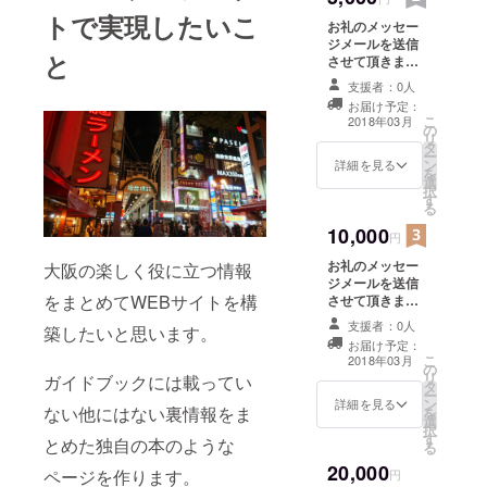
トで実現したいこ
お礼のメッセー
ジメールを送信
と
させて頂きま
す。 大阪に関連
支援者：0人
した高画質の画
お届け予定：
像を50枚 パトロ
こ
2018年03月
の
ン様専用リンク
リ
タ
よりダウンロー
ー
ン
ドしていただけ
詳細を見る
を
選
ます。
択
す
る
10,000
円
お礼のメッセー
大阪の楽しく役に立つ情報
ジメールを送信
をまとめてWEBサイトを構
させて頂きま
す。 大阪に関連
支援者：0人
築したいと思います。
した高画質の画
お届け予定：
像を100枚
こ
2018年03月
の
ショートムー
リ
ガイドブックには載ってい
タ
ビー1本 パトロ
ー
ン
ン様専用リンク
詳細を見る
ない他にはない裏情報をま
を
選
よりダウンロー
択
す
ドしていただけ
とめた独自の本のような
る
ます。
20,000
ページを作ります。
円