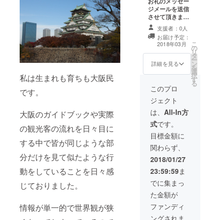
お礼のメッセー
ジメールを送信
させて頂きま
す。 大阪に関連
支援者：0人
した高画質の画
お届け予定：
像を500枚 大阪
こ
2018年03月
の
の魅力動画2本に
リ
タ
加えて特別な大
ー
ン
阪動画1本 パト
詳細を見る
を
選
ロン様専用リン
択
私は生まれも育ちも大阪民
す
クよりダウン
る
ロードしていた
このプロ
です。
だけます。
ジェクト
は、
All-In方
大阪のガイドブックや実際
式
です。
の観光客の流れを日々目に
目標金額に
する中で皆が同じような部
関わらず、
分だけを見て似たような行
2018/01/27
動をしていることを日々感
23:59:59
ま
でに集まっ
じておりました。
た金額が
ファンディ
情報が単一的で世界観が狭
ングされま