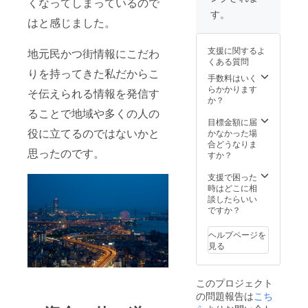
くなってしまっているので
す。
はと感じました。
支援に関するよ
地元民かつ街情報にこだわ
くある質問
りを持ってきた私だからこ
手数料はいく
らかかります
そ伝えられる情報を発信す
か？
ることで地域や多くの人の
目標金額に届
役に立てるのではないかと
かなかった場
合どうなりま
思ったのです。
すか？
支援で困った
時はどこに相
談したらいい
ですか？
ヘルプページを
見る
このプロジェクト
の問題報告は
こち