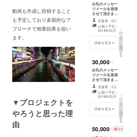
お礼のメッセー
ジメールを送信
動画も作成し投稿すること
させて頂きま
す。 大阪に関連
も予定しており多面的なア
支援者：0人
した高画質の画
お届け予定：
プローチで相乗効果を狙い
像を200枚 大阪
こ
2018年03月
の
の魅力動画1本
リ
ます。
タ
パトロン様専用
ー
ン
リンクよりダウ
詳細を見る
を
選
ンロードしてい
択
す
ただけます。
る
30,000
円
お礼のメッセー
ジメールを送信
させて頂きま
す。 大阪に関連
支援者：0人
した高画質の画
お届け予定：
像を300枚 大阪
こ
2018年03月
の
の魅力動画2本
▼プロジェクトを
リ
タ
パトロン様専用
ー
ン
リンクよりダウ
詳細を見る
やろうと思った理
を
選
ンロードしてい
択
す
ただけます。
る
由
50,000
円
残り5