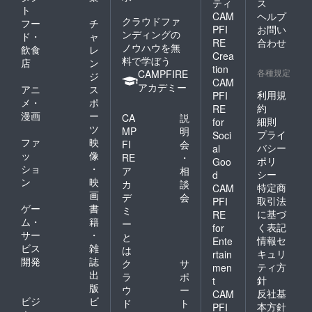
ティ
ス
ト
CAM
ヘルプ
クラウドファ
フー
チ
PFI
お問い
ンディングの
ド・
ャ
RE
合わせ
ノウハウを無
飲食
レ
Crea
料で学ぼう
店
ン
tion
各種規定
CAMPFIRE
ジ
CAM
アカデミー
アニ
ス
利用規
PFI
メ・
ポ
約
RE
漫画
ー
CA
説
細則
for
ツ
MP
明
プライ
Soci
ファ
映
FI
会
バシー
al
ッ
像
RE
・
ポリ
Goo
ショ
・
ア
相
シー
d
ン
映
カ
談
特定商
CAM
画
デ
会
取引法
PFI
ゲー
書
ミ
に基づ
RE
ム・
籍
ー
く表記
for
サー
・
と
情報セ
Ente
ビス
雑
は
キュリ
rtain
開発
誌
ク
サ
ティ方
men
出
ラ
ポ
針
t
版
ウ
ー
反社基
CAM
ビジ
ビ
ド
ト
本方針
PFI