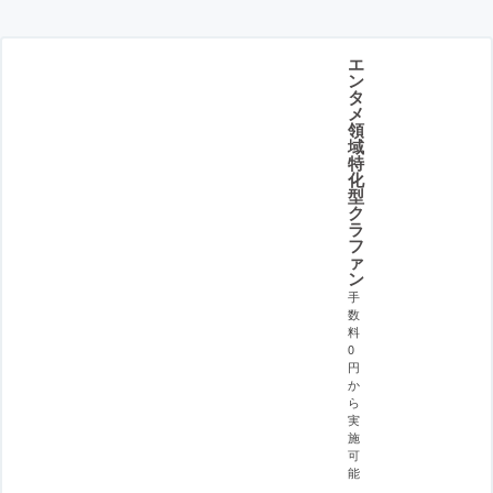
エ
ン
タ
メ
領
域
特
化
型
ク
ラ
フ
ァ
ン
手
数
料
0
円
か
ら
実
施
可
能
。