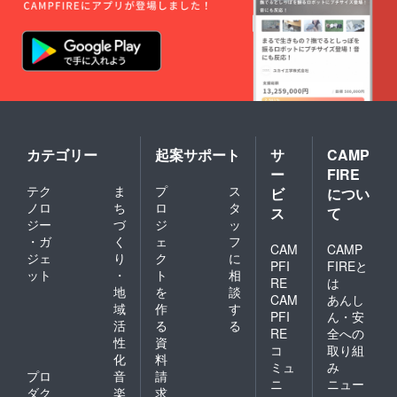
カテゴリー
起案サポート
サ
CAMP
ー
FIRE
テク
ま
プ
ス
ビ
につい
ノロ
ち
ロ
タ
ス
て
ジー
づ
ジ
ッ
・ガ
く
ェ
フ
CAM
CAMP
ジェ
り
ク
に
PFI
FIREと
ット
・
ト
相
RE
は
地
を
談
CAM
あんし
域
作
す
PFI
ん・安
活
る
る
RE
全への
性
資
コ
取り組
化
料
ミュ
み
プロ
音
請
ニ
ニュー
ダク
楽
求