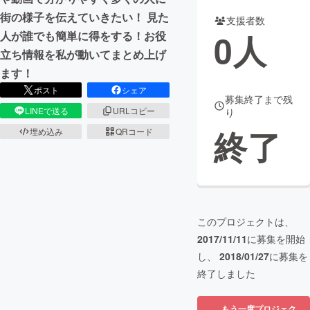
街の様子を伝えていきたい！ 見た
支援者数
まちづくり・地域活性化
0
人
人が誰でも簡単に得をする！お役
立ち情報を私が動いてまとめ上げ
CAMPFIRE for Social Good
CAMPFIRE Creation
ます！
CAMPFIREふるさと納税
machi-ya
コミュニティ
ポスト
シェア
募集終了まで残
LINEで送る
URLコピー
り
終了
埋め込み
QRコード
このプロジェクトは、
2017/11/11
に募集を開始
し、
2018/01/27
に募集を
終了しました
もう一度プロジェク