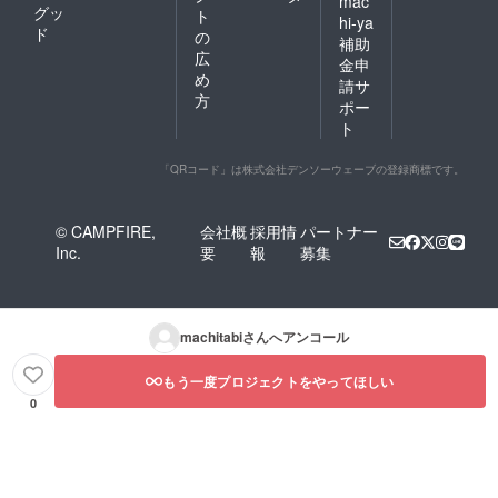
mac
グッ
ト
hi-ya
ド
の
補助
広
金申
め
請サ
方
ポー
ト
「QRコード」は株式会社デンソーウェーブの登録商標です。
© CAMPFIRE,
会社概
採用情
パートナー
Inc.
要
報
募集
machitabi
さんへアンコール
もう一度プロジェクトをやってほしい
0