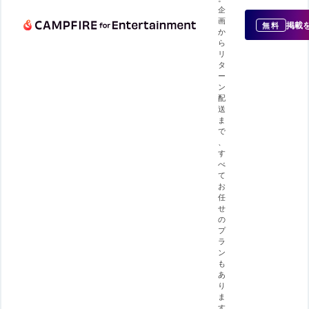
企
画
掲載
無料
か
ら
リ
タ
ー
ン
配
送
ま
で
、
す
べ
て
お
任
せ
の
プ
ラ
ン
も
あ
り
ま
す