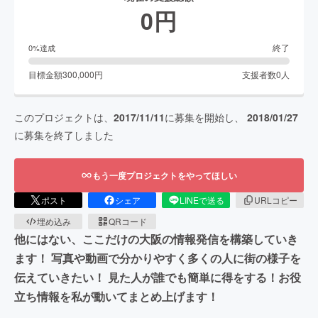
0
円
終了
0
%達成
目標金額
300,000
円
支援者数
0
人
このプロジェクトは、
2017/11/11
に募集を開始し、
2018/01/27
に募集を終了しました
もう一度プロジェクトをやってほしい
ポスト
シェア
LINEで送る
URLコピー
埋め込み
QRコード
他にはない、ここだけの大阪の情報発信を構築していき
ます！ 写真や動画で分かりやすく多くの人に街の様子を
伝えていきたい！ 見た人が誰でも簡単に得をする！お役
立ち情報を私が動いてまとめ上げます！