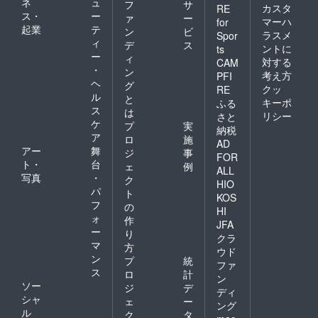
ネ
ュ
フ
サ
カスタ
RE
ス・
ー
ァ
ー
マーハ
for
起業
テ
ン
ビ
ラスメ
Spor
ィ
デ
ス
ントに
ts
ー
ィ
対する
CAM
・
ン
考え方
PFI
ヘ
グ
クッ
RE
ル
と
キーポ
ふる
ス
は
リシー
さと
ケ
プ
実
納税
ア
ロ
施
AD
アー
舞
ジ
事
FOR
ト・
台
ェ
例
ALL
写真
・
ク
HIO
パ
ト
KOS
フ
の
HI
ォ
作
JFA
ー
り
クラ
マ
方
ウド
ン
プ
統
ファ
ス
ロ
計
ン
ソー
ジ
デ
ディ
シャ
ェ
ー
ング
ル
ク
タ