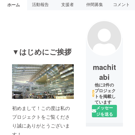
活動報告
支援者
仲間募集
コメント
ホーム
▼はじめにご挨拶
machit
abi
他に2件の
プロジェク
トを掲載し
ています
メッセー
初めまして！この度は私の
ジを送る
プロジェクトをご覧くださ
り誠にありがとうございま
す！