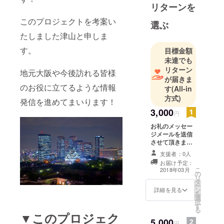
リターンを
このプロジェクトを考案い
選ぶ
たしました津山と申しま
す。
目標金額
未達でも
リターン
地元大阪や今後訪れる皆様
が届きま
のお役に立てるような情報
す
(All-in
方式)
発信を進めてまいります！
3,000
円
お礼のメッセー
ジメールを送信
させて頂きま
す。 大阪に関連
支援者：0人
した高画質の画
お届け予定：
像を20枚 パトロ
こ
2018年03月
の
ン様専用リンク
リ
タ
よりダウンロー
ー
ン
ドしていただけ
詳細を見る
を
選
ます。
択
す
る
▼このプロジェク
5,000
円