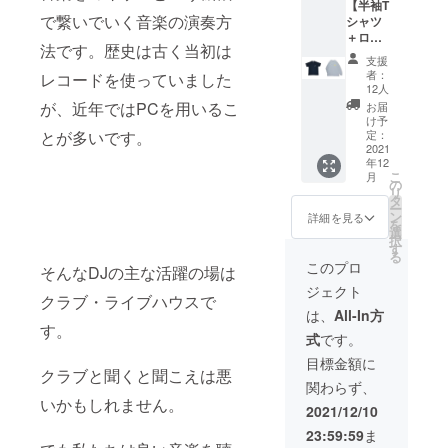
【半袖T
で繋いでいく音楽の演奏方
シャツ
＋ロン
法です。歴史は古く当初は
グTシャ
支援
ツ】 サ
者：
レコードを使っていました
イズを
12人
〈M/L/X
が、近年ではPCを用いるこ
お届
L/2XL〉
け予
の中か
とが多いです。
定：
らお選
2021
年12
びいた
こ
月
だけま
の
リ
す。ご
タ
ー
希望の
ン
詳細を見る
を
サイズ
選
択
を備考
す
る
欄にて
このプロ
そんなDJの主な活躍の場は
ご記載
ジェクト
くださ
クラブ・ライブハウスで
い。
は、
All-In方
す。
式
です。
目標金額に
クラブと聞くと聞こえは悪
関わらず、
いかもしれません。
2021/12/10
23:59:59
ま