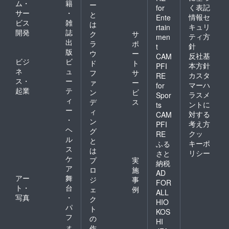
ム・
籍
ー
く表記
for
サー
・
と
情報セ
Ente
ビス
雑
は
キュリ
rtain
開発
誌
ク
サ
ティ方
men
出
ラ
ポ
針
t
版
ウ
ー
反社基
CAM
ビジ
ビ
ド
ト
本方針
PFI
ネ
ュ
フ
サ
カスタ
RE
ス・
ー
ァ
ー
マーハ
for
起業
テ
ン
ビ
ラスメ
Spor
ィ
デ
ス
ントに
ts
ー
ィ
対する
CAM
・
ン
考え方
PFI
ヘ
グ
クッ
RE
ル
と
キーポ
ふる
ス
は
リシー
さと
ケ
プ
実
納税
ア
ロ
施
AD
アー
舞
ジ
事
FOR
ト・
台
ェ
例
ALL
写真
・
ク
HIO
パ
ト
KOS
フ
の
HI
ォ
作