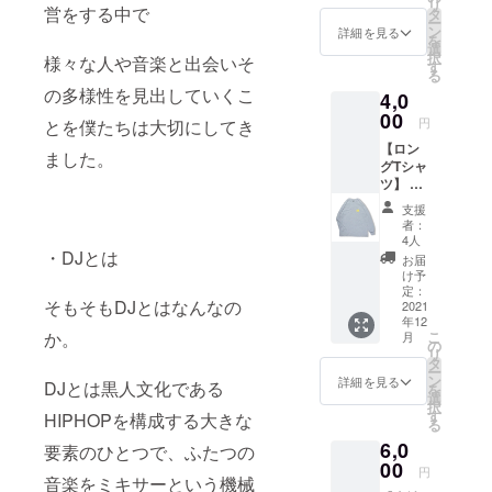
リ
サイズ
営をする中で
タ
ー
を備考
ン
詳細を見る
を
欄にて
選
択
様々な人や音楽と出会いそ
ご記載
す
る
くださ
の多様性を見出していくこ
4,0
い。
00
円
とを僕たちは大切にしてき
【ロン
ました。
グTシャ
ツ】 サ
イズを
支援
〈M/L/X
者：
L/2XL〉
4人
の中か
・DJとは
お届
らお選
け予
びいた
定：
そもそもDJとはなんなの
だけま
2021
年12
す。ご
か。
こ
月
希望の
の
リ
サイズ
タ
ー
を備考
ン
詳細を見る
DJとは黒人文化である
を
欄にて
選
択
ご記載
す
HIPHOPを構成する大きな
る
くださ
6,0
い。
要素のひとつで、ふたつの
00
円
音楽をミキサーという機械