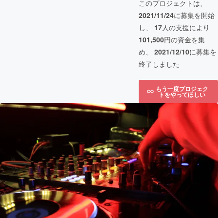
このプロジェクトは、
2021/11/24
に募集を開始
し、
17
人の支援により
101,500
円の資金を集
め、
2021/12/10
に募集を
終了しました
もう一度プロジェク
トをやってほしい