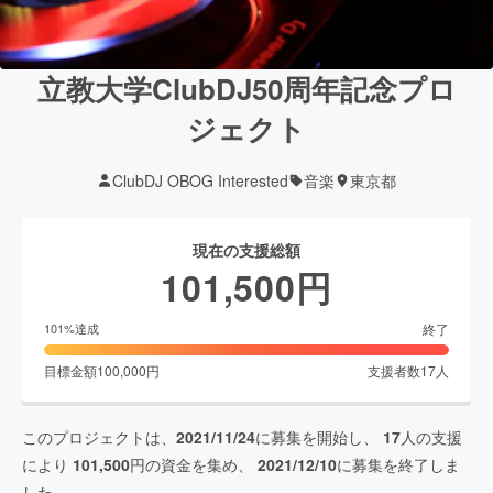
立教大学ClubDJ50周年記念プロ
ジェクト
ClubDJ OBOG Interested
音楽
東京都
現在の支援総額
101,500
円
終了
101
%達成
目標金額
100,000
円
支援者数
17
人
このプロジェクトは、
2021/11/24
に募集を開始し、
17
人の支援
により
101,500
円の資金を集め、
2021/12/10
に募集を終了しま
した