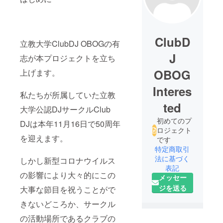
ClubD
立教大学ClubDJ OBOGの有
J
志が本プロジェクトを立ち
OBOG
上げます。
Interes
私たちが所属していた立教
ted
大学公認DJサークルClub
初めてのプ
DJは本年11月16日で50周年
ロジェクト
を迎えます。
です
特定商取引
法に基づく
しかし新型コロナウイルス
表記
の影響により大々的にこの
メッセー
ジを送る
大事な節目を祝うことがで
きないどころか、サークル
の活動場所であるクラブの