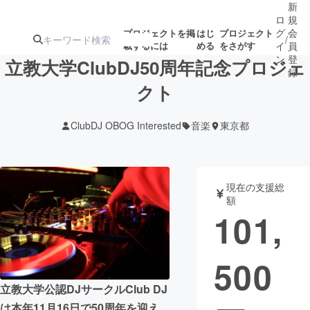
新
ロ
規
グ
会
プロジェクトを掲
はじ
プロジェクト
/
載するには
める
をさがす
イ
員
ン
登
立教大学ClubDJ50周年記念プロジェ
録
クト
人気のプロ
注目のリ
注目の新着プロ
募集終了が近いプ
もうすぐ公開
ClubDJ OBOG Interested
音楽
東京都
ジェクト
ターン
ジェクト
ロジェクト
されます
アート・写真
音楽
現在の支援総
額
101,
テクノロジー・ガジェット
ゲーム・サ
500
映像・映画
書籍・雑誌
立教大学公認DJサークルClub DJ
ビジネス・起業
チャレンジ
は本年11月16日で50周年を迎え