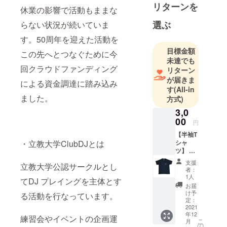
リターンを
休業の影響で活動もままな
選ぶ
らない状況が続いていま
す。50周年を迎えた活動を
目標金額
この先へとつなぐために今
未達でも
回クラウドファンディング
リターン
が届きま
による資金調達に踏み込み
す
(All-in
ました。
方式)
3,0
00
円
【半袖T
・立教大学ClubDJとは
シャ
ツ】 サ
イズを
支援
立教大学公認サークルとし
〈M/L/X
者：
L/2XL〉
1人
てDJ プレイングを主体とす
の中か
お届
らお選
け予
る活動を行なっています。
びいた
定：
だけま
2021
年12
す。ご
練習会やイベントの企画運
こ
月
希望の
の