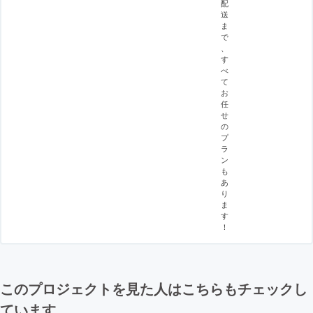
配
送
ま
で
、
す
べ
て
お
任
せ
の
プ
ラ
ン
も
あ
り
ま
す
！
このプロジェクトを見た人はこちらもチェックし
ています