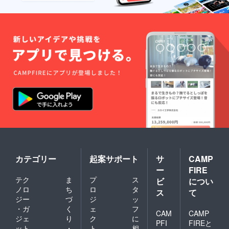
カテゴリー
起案サポート
サ
CAMP
ー
FIRE
テク
ま
プ
ス
ビ
につい
ノロ
ち
ロ
タ
ス
て
ジー
づ
ジ
ッ
・ガ
く
ェ
フ
CAM
CAMP
ジェ
り
ク
に
PFI
FIREと
ット
・
ト
相