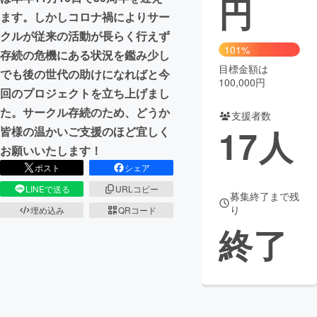
円
ます。しかしコロナ禍によりサー
まちづくり・地域活性化
クルが従来の活動が長らく行えず
101%
存続の危機にある状況を鑑み少し
目標金額は
CAMPFIRE for Social Good
CAMPFIRE Creation
でも後の世代の助けになればと今
100,000円
CAMPFIREふるさと納税
machi-ya
コミュニティ
回のプロジェクトを立ち上げまし
た。サークル存続のため、どうか
支援者数
17
人
皆様の温かいご支援のほど宜しく
お願いいたします！
ポスト
シェア
LINEで送る
URLコピー
募集終了まで残
り
埋め込み
QRコード
終了