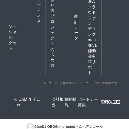
JFA
ー
り
クラ
マ
方
ウド
ン
プ
統
ファ
ス
ロ
計
ン
ソー
ジ
デ
ディ
シャ
ェ
ー
ング
ル
ク
タ
mac
グッ
ト
hi-ya
ド
の
補助
広
金申
め
請サ
方
ポー
ト
「QRコード」は株式会社デンソーウェーブの登録商標です。
© CAMPFIRE,
会社概
採用情
パートナー
Inc.
要
報
募集
ClubDJ OBOG Interested
さんへアンコール