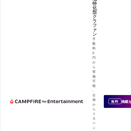
特
化
型
ク
ラ
フ
ァ
ン
手
数
料
0
円
か
ら
実
施
可
能
。
企
画
掲載
無料
か
ら
リ
タ
ー
ン