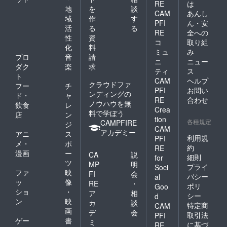
RE
は
地
を
談
CAM
あんし
域
作
す
PFI
ん・安
活
る
る
RE
全への
性
資
コ
取り組
化
料
ミュ
み
プロ
音
請
ニ
ニュー
ダク
楽
求
ティ
ス
ト
CAM
ヘルプ
クラウドファ
フー
チ
PFI
お問い
ンディングの
ド・
ャ
RE
合わせ
ノウハウを無
飲食
レ
Crea
料で学ぼう
店
ン
tion
各種規定
CAMPFIRE
ジ
CAM
アカデミー
アニ
ス
利用規
PFI
メ・
ポ
約
RE
漫画
ー
CA
説
細則
for
ツ
MP
明
プライ
Soci
ファ
映
FI
会
バシー
al
ッ
像
RE
・
ポリ
Goo
ショ
・
ア
相
シー
d
ン
映
カ
談
特定商
CAM
画
デ
会
取引法
PFI
ゲー
書
ミ
に基づ
RE