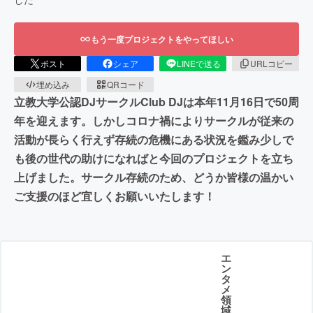
もう一度プロジェクトをやってほしい
ポスト
シェア
LINEで送る
URLコピー
埋め込み
QRコード
立教大学公認DJサークルClub DJは本年11月16日で50周
年を迎えます。しかしコロナ禍によりサークルが従来の
活動が長らく行えず存続の危機にある状況を鑑み少しで
も後の世代の助けになればと今回のプロジェクトを立ち
上げました。サークル存続のため、どうか皆様の温かい
ご支援のほど宜しくお願いいたします！
エ
ン
タ
メ
領
域