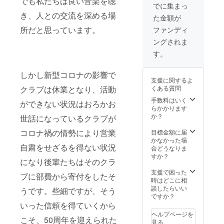
でも私たちは良い音楽を聴
でに集まっ
き、人との交流を深める場
た金額が
所だと思っています。
ファンディ
ングされま
す。
しかし新型コロナの影響で
支援に関するよ
クラブは休業となり、活動
くある質問
手数料はいく
ができない状況はおろかお
らかかります
か？
世話になっているクラブが
コロナ禍の情勢により営業
目標金額に届
かなかった場
自粛をせざるを得ない状況
合どうなりま
すか？
になり後輩たちはそのクラ
支援で困った
ブに部費から寄付をしたそ
時はどこに相
談したらいい
うです。些細ですが、そう
ですか？
いった信頼を得ていくから
ヘルプページを
こそ、50周年を迎えられた
見る