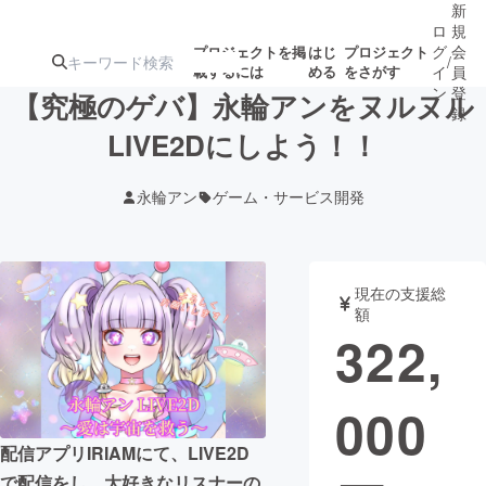
新
ロ
規
グ
会
プロジェクトを掲
はじ
プロジェクト
/
載するには
める
をさがす
イ
員
ン
登
【究極のゲバ】永輪アンをヌルヌル
録
LIVE2Dにしよう！！
人気のプロ
注目のリ
注目の新着プロ
募集終了が近いプ
もうすぐ公開
永輪アン
ゲーム・サービス開発
ジェクト
ターン
ジェクト
ロジェクト
されます
アート・写真
音楽
現在の支援総
額
322,
テクノロジー・ガジェット
ゲーム・サ
000
映像・映画
書籍・雑誌
配信アプリIRIAMにて、LIVE2D
ビジネス・起業
チャレンジ
で配信をし、大好きなリスナーの