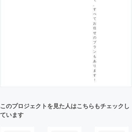
、
す
べ
て
お
任
せ
の
プ
ラ
ン
も
あ
り
ま
す
！
このプロジェクトを見た人はこちらもチェックし
ています