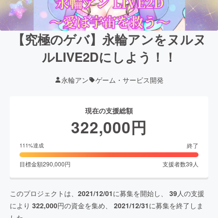
【究極のゲバ】永輪アンをヌルヌ
ルLIVE2Dにしよう！！
永輪アン
ゲーム・サービス開発
現在の支援総額
322,000
円
終了
111
%達成
目標金額
290,000
円
支援者数
39
人
このプロジェクトは、
2021/12/01
に募集を開始し、
39
人の支援
により
322,000
円の資金を集め、
2021/12/31
に募集を終了しま
した