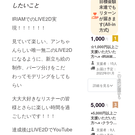
目標金額
したいこと
未達でも
リターン
が届きま
IRIAMでのLIVE2D実
す
(All-in
現！！！！！！
方式)
1,000
円
見ていて楽しい、アンちゃ
☆1,000円以上ご
んらしい唯一無二のLIVE2D
支援いただいた
方へ⭐︎ •IRIAMの
になるように、新立ち絵の
配信にて、直接
支援者：15人
お礼のメッセー
制作、パーツ分けをこだ
お届け予定：
ジをお伝えさせ
こ
2022年01月
の
わってモデリングをしても
ていただきます
リ
タ
(´｡✪ω✪｡`) 台詞
ー
らい
ン
やシチュエー
詳細を見る
を
選
ションボイスの
択
す
リクエストもそ
る
大大大好きなリスナーの皆
の場でお受けい
5,000
たします！ （ア
円
様とさらに楽しい時間を過
プリをお持ちで
⭐︎5,000円以上ご
ない方はご対応
ごしたいです！！！
支援いただいた
しかねますの
方へ⭐︎ •クラウド
で、お手数です
ファンディング
がダウンロード
達成後はLIVE2DでYouTube
支援者：9人
限定！！アン
とフォローの程