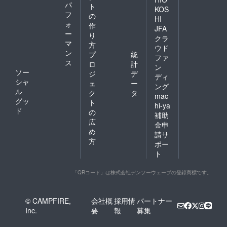
パ
ト
KOS
フ
の
HI
ォ
作
JFA
ー
り
クラ
マ
方
ウド
ン
プ
統
ファ
ス
ロ
計
ン
ソー
ジ
デ
ディ
シャ
ェ
ー
ング
ル
ク
タ
mac
グッ
ト
hi-ya
ド
の
補助
広
金申
め
請サ
方
ポー
ト
「QRコード」は株式会社デンソーウェーブの登録商標です。
© CAMPFIRE,
会社概
採用情
パートナー
Inc.
要
報
募集