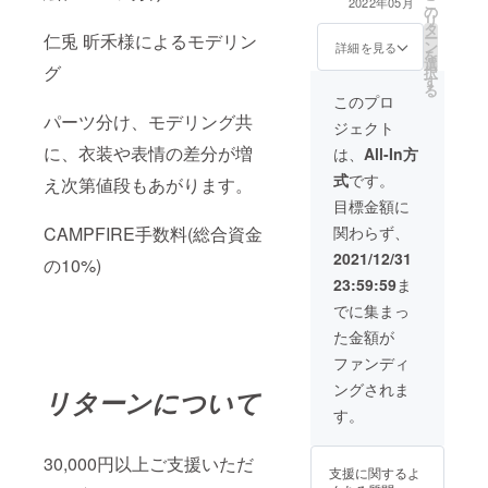
こ
IRIAMの配信企
2022年05月
す(´｡✪ω✪｡`)
の
勢、効能は確約
リ
画として、やっ
タ
するものではご
ー
てほしいネタな
仁兎 昕禾様によるモデリン
ン
ざいませんが、
詳細を見る
を
どをリクエスト
選
願いを込めてお
グ
択
できます【例:筋
す
作りいたします
る
トレしてほし
♡） 一万円札を
このプロ
い！台詞を言っ
モチーフにした
パーツ分け、モデリング共
てほしい！大食
ジェクト
キラキラのプラ
いチャレンジし
に、衣装や表情の差分が増
スチックのカー
は、
All-In方
てほしい！な
ドです！ 諭吉の
ど】） ご希望、
式
です。
え次第値段もあがります。
ポジションには
discord通話の予
アンちゃん
目標金額に
定の調整などの
が、、！？
やりとりは
関わらず、
CAMPFIRE手数料(総合資金
TwitterのDM
2021/12/31
の10%)
か、アプリをお
持ちでしたら
23:59:59
ま
IRIAMの枠内、
でに集まっ
CAMPFIREメッ
セージもしくは
た金額が
メールにてヒア
ファンディ
リングいたしま
す(´｡✪ω✪｡`)
ングされま
リターンについて
す。
30,000円以上ご支援いただ
支援に関するよ