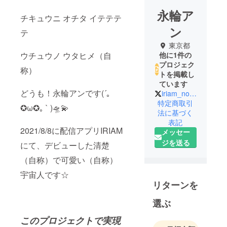
永輪ア
チキュウニ オチタ イテテテ
ン
テ
東京都
ウチュウノ ウタヒメ（自
他に1件の
プロジェク
称）
トを掲載し
ています
どうも！永輪アンです(´｡
iriam_no_alien
特定商取引
✪ω✪｡ ` )🛸💫
法に基づく
表記
2021/8/8に配信アプリIRIAM
メッセー
ジを送る
にて、デビューした清楚
（自称）で可愛い（自称）
宇宙人です☆
リターンを
選ぶ
このプロジェクトで実現