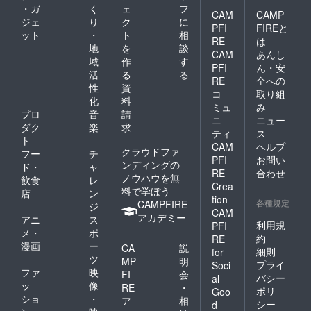
・ガ
く
ェ
フ
CAM
CAMP
ジェ
り
ク
に
PFI
FIREと
ット
・
ト
相
RE
は
地
を
談
CAM
あんし
域
作
す
PFI
ん・安
活
る
る
RE
全への
性
資
コ
取り組
化
料
ミュ
み
プロ
音
請
ニ
ニュー
ダク
楽
求
ティ
ス
ト
CAM
ヘルプ
クラウドファ
フー
チ
PFI
お問い
ンディングの
ド・
ャ
RE
合わせ
ノウハウを無
飲食
レ
Crea
料で学ぼう
店
ン
tion
各種規定
CAMPFIRE
ジ
CAM
アカデミー
アニ
ス
利用規
PFI
メ・
ポ
約
RE
漫画
ー
CA
説
細則
for
ツ
MP
明
プライ
Soci
ファ
映
FI
会
バシー
al
ッ
像
RE
・
ポリ
Goo
ショ
・
ア
相
シー
d