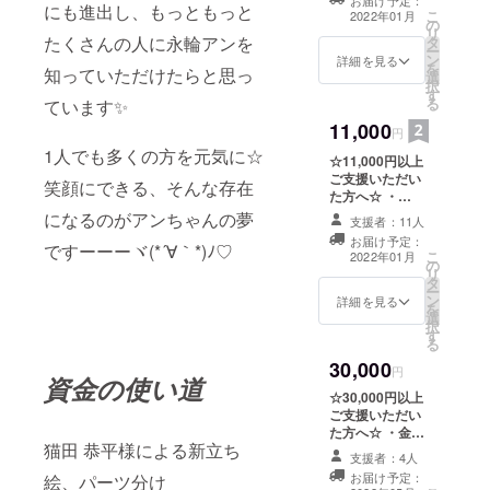
お届け予定：
ちゃんの自
にも進出し、もっともっと
よろしくお願い
こ
2022年01月
の
作！！！ Twitter
いたします）
リ
たくさんの人に永輪アンを
タ
用、IRIAM用
ー
ン
ヘッダーをご提
詳細を見る
を
知っていただけたらと思っ
選
供させていただ
択
す
きます(´｡✪ω✪｡
る
ています✨
`) （データは、
11,000
メールもしくは
円
TwitterのDMに
1人でも多くの方を元気に☆
☆11,000円以上
てお渡しになり
ご支援いただい
ます） ・
笑顔にできる、そんな存在
た方へ☆ ・
Discordでお電
Discordでお電
になるのがアンちゃんの夢
話（支援期間終
支援者：11人
話（支援期間終
了後、お互いの
お届け予定：
了後、お互いの
ですーーーヾ(*´∀｀*)ﾉ♡
予定を合わせて
こ
2022年01月
の
予定を合わせて
実施☎︎通話時間
リ
タ
実施☎︎通話時間
は最大1時間ま
ー
ン
は最大２時間ま
詳細を見る
で） ※discord通
を
選
で） ・歌のリク
話の予定の調整
択
す
エスト（配信ア
のやり取りは
る
プリIRIAM内で
TwitterのDM
30,000
歌うので、アプ
円
か、アプリをお
資金の使い道
リのダウンロー
持ちでしたら
☆30,000円以上
ドとフォローの
IRIAMの枠内、
ご支援いただい
程よろしくお願
CAMPFIREメッ
た方へ☆ ・金ピ
いいたします）
セージもしくは
猫田 恭平様による新立ち
カ☆永輪アン金
・枠のリクエス
支援者：4人
メールにてヒア
運アップ
ト（配信アプリ
お届け予定：
絵、パーツ分け
リングいたしま
札！！！！ （運