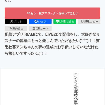
もう一度プロジェクトをやってほしい
ポスト
シェア
LINEで送る
URLコピー
埋め込み
QRコード
配信アプリIRIAMにて、LIVE2Dで配信をし、大好きなリ
スナーの皆様にもっと楽しんでいただきたい(*ˊ˘ˋ*)！！貧
乏社蓄アンちゃんの夢の達成のお手伝いしていただけた
ら嬉しいですっ(> <｡)！！
エ
ン
タ
メ
領
域
特
化
型