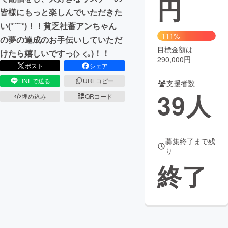
円
皆様にもっと楽しんでいただきた
まちづくり・地域活性化
い(*ˊ˘ˋ*)！！貧乏社蓄アンちゃん
111%
の夢の達成のお手伝いしていただ
目標金額は
CAMPFIRE for Social Good
CAMPFIRE Creation
けたら嬉しいですっ(> <｡)！！
290,000円
CAMPFIREふるさと納税
machi-ya
コミュニティ
ポスト
シェア
LINEで送る
URLコピー
支援者数
39
人
埋め込み
QRコード
募集終了まで残
り
終了