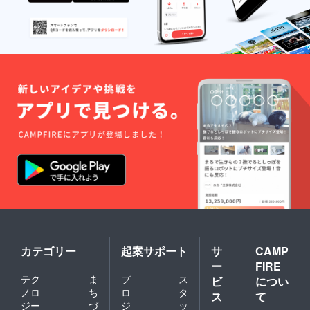
カテゴリー
起案サポート
サ
CAMP
ー
FIRE
テク
ま
プ
ス
ビ
につい
ノロ
ち
ロ
タ
ス
て
ジー
づ
ジ
ッ