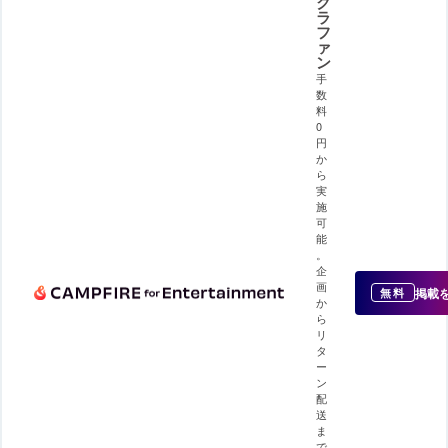
ク
ラ
フ
ァ
ン
手
数
料
0
円
か
ら
実
施
可
能
。
企
画
掲載
無料
か
ら
リ
タ
ー
ン
配
送
ま
で