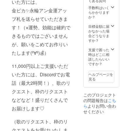
くある質問
いた方には、
手数料はいく
金ピカ✨永輪アン金運アッ
らかかります
か？
プ札を送らせていただきま
目標金額に届
す！（※運勢、効能は確約で
かなかった場
きるものではございません
合どうなりま
すか？
が、願いをこめてお作りい
支援で困った
たします(º∀º)💰）
時はどこに相
談したらいい
ですか？
11,000円以上ご支援いただ
いた方には、Discordでお電
ヘルプページを
見る
話（最大2時間！）、歌のリ
クエスト、枠のリクエスト
このプロジェクト
などなど！盛りだくさんで
の問題報告は
こち
ら
よりお問い合わ
お届けします♡
せください
（歌のリクエスト、枠のリ
クエストをお受けいたしま