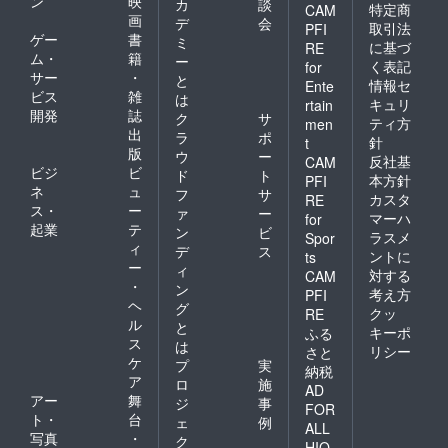
ン
映
カ
談
特定商
CAM
画
デ
会
取引法
PFI
ゲー
書
ミ
に基づ
RE
ム・
籍
ー
く表記
for
サー
・
と
情報セ
Ente
ビス
雑
は
キュリ
rtain
開発
誌
ク
サ
ティ方
men
出
ラ
ポ
針
t
版
ウ
ー
反社基
CAM
ビジ
ビ
ド
ト
本方針
PFI
ネ
ュ
フ
サ
カスタ
RE
ス・
ー
ァ
ー
マーハ
for
起業
テ
ン
ビ
ラスメ
Spor
ィ
デ
ス
ントに
ts
ー
ィ
対する
CAM
・
ン
考え方
PFI
ヘ
グ
クッ
RE
ル
と
キーポ
ふる
ス
は
リシー
さと
ケ
プ
実
納税
ア
ロ
施
AD
アー
舞
ジ
事
FOR
ト・
台
ェ
例
ALL
写真
・
ク
HIO