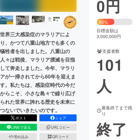
0
円
まちづくり・地域活性化
50%
目標金額は
CAMPFIRE for Social Good
CAMPFIRE Creation
世界三大感染症のマラリアによ
3,000,000円
CAMPFIREふるさと納税
machi-ya
コミュニティ
り、かつて八重山地方でも多くの
犠牲者を出しました。八重山の
支援者数
101
人々は戦後、マラリア撲滅を目指
して奔走しました。今年、マラリ
アが一掃されてから60年を迎えま
人
す。私たちは、感染症時代の今だ
からこそ、小さな島々で繰り広げ
られた世界に誇れる歴史を未来に
募集終了まで残
つないでいきたいのです。
り
ポスト
シェア
終了
LINEで送る
URLコピー
埋め込み
QRコード