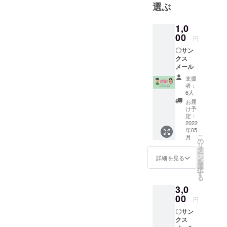
選ぶ
ジェクトで
す。楽しく
1,0
真面目に真
00
円
剣にゼロマ
〇サン
ラリア伝え
クス
ようプロ
メール
ジェクトに
支援
取り組んで
者：
6人
います。
お届
け予
定：
コロナ禍の
2022
今、先人た
年05
こ
月
ち一人一人
の
リ
タ
が何を考え
ー
ン
詳細を見る
を
て、何を感
選
択
す
じて、マラ
る
リアと闘っ
3,0
てきたの
00
円
か、輪郭を
〇サン
持ってきま
クス