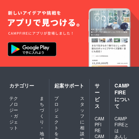
カテゴリー
起案サポート
サ
CAMP
ー
FIRE
テク
ま
プ
ス
ビ
につい
ノロ
ち
ロ
タ
ス
て
ジー
づ
ジ
ッ
・ガ
く
ェ
フ
CAM
CAMP
ジェ
り
ク
に
PFI
FIREと
ット
・
ト
相
RE
は
地
を
談
CAM
あんし