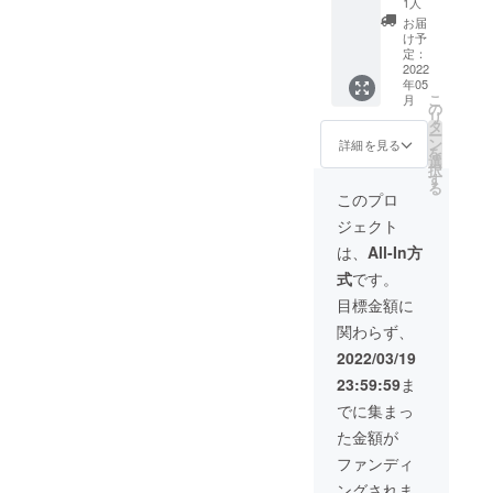
1人
けて一
ラリ
お届
人一人
ア」
け予
が何を
（仮
定：
すべき
題）
2022
年05
かを問
PDF
こ
月
いま
データ
の
リ
す。今
PDF
タ
ー
だから
データ
ン
詳細を見る
を
伝えた
の転用
選
択
い、こ
ならび
す
る
どもた
に掲載
このプロ
ちへの
の写
ジェクト
メッ
真・図
セージ
版・文
は、
All-In方
5月に郵
章の無
式
です。
送いた
断転載
しま
は固く
目標金額に
す。 な
お断り
関わらず、
お、掲
いたし
載の写
ます。
2022/03/19
真・図
23:59:59
ま
版・文
章の無
でに集まっ
断転載
た金額が
は固く
お断り
ファンディ
いたし
ングされま
ます。