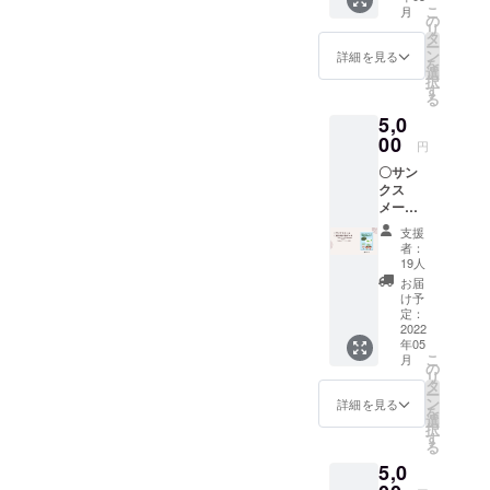
こ
月
バッジ
の
と意気込ん
リ
タ
でいます。
ー
ン
詳細を見る
を
是非我々に
選
択
す
伝承のお手
る
伝いをさせ
5,0
00
て下さい。
円
〇サン
クス
ゼロマラリ
メール
ア達成時、
〇絵本
支援
保健所職員
「八重
者：
山のマ
の方達が咽
19人
ラリ
お届
び泣き、歓
ア」
け予
喜したよう
（仮
定：
題）
2022
に、我々も
年05
PDF
八重山の方
こ
月
データ
の
リ
PDF
達と美酒を
タ
ー
データ
ン
詳細を見る
交わした
を
の転
選
択
い、、、の
用、な
す
る
らびに
です。
5,0
掲載の
写真・