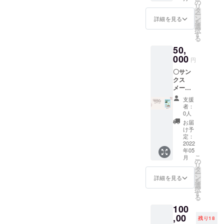
ペー
の
は、固
リ
ジ カ
タ
くお断
ー
ラー八
ン
りいた
詳細を見る
を
重山の
選
しま
択
マラリ
す
す。
る
アと
50,
闘った
人々に
000
円
焦点を
〇サン
当てな
クス
がら、
メール
感染症
〇絵本
のない
支援
「八重
世界へ
者：
山のマ
むけて
0人
ラリ
一人一
お届
ア」
人が何
け予
（仮
をすべ
定：
題）
2022
きかを
年05
PDF
問いま
こ
月
データ
す。今
の
リ
PDF
だから
タ
ー
データ
伝えた
ン
詳細を見る
を
の転
い、こ
選
択
用、な
どもた
す
る
らびに
ちへの
100
掲載の
メッ
写真・
,00
セー
残り18
図版・