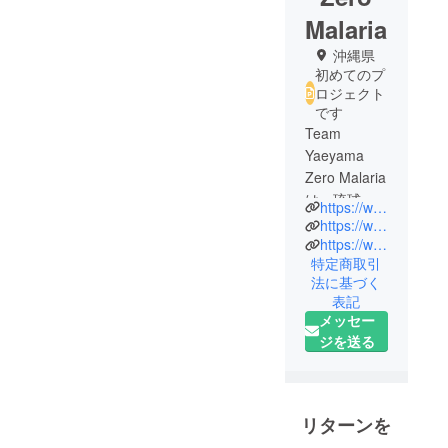
Malaria
沖縄県
初めてのプ
ロジェクト
です
Team
Yaeyama
Zero Malaria
は、琉球大
https://www.facebook.com/team_yaeyama_zero_malaria_2022
学の有志か
https://www.instagram.com/team_yaeyama_zero_malaria
らなる、学
https://www.u-ryukyu.ac.jp
特定商取引
際的なteam
法に基づく
です。ま
表記
た、本プロ
メッセー
ジェクトは
ジを送る
琉球大学初
の社会貢献
型クラウド
ファンディ
リターンを
ングプロ