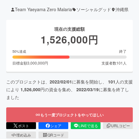
Team Yaeyama Zero Malaria
ソーシャルグッド
沖縄県
現在の支援総額
1,526,000
円
終了
50
%達成
目標金額
3,000,000
円
支援者数
101
人
このプロジェクトは、
2022/02/01
に募集を開始し、
101
人の支援
により
1,526,000
円の資金を集め、
2022/03/19
に募集を終了し
ました
もう一度プロジェクトをやってほしい
ポスト
シェア
LINEで送る
URLコピー
埋め込み
QRコード