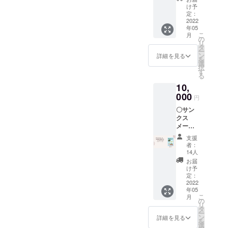
ア」(仮
け予
題）
定：
B5版
2022
年05
24P カ
こ
月
ラー 八
の
リ
重山の
タ
ー
マラリ
ン
詳細を見る
を
アの歴
選
択
史の絵
す
る
本。マ
10,
ラリア
と闘っ
000
円
た人々
〇サン
に焦点
クス
を当て
メール
なが
〇絵本
ら、感
支援
「八重
染症の
者：
山のマ
ない世
14人
ラリ
界へ向
お届
ア」
けて一
け予
（仮
人一人
定：
題）
2022
が何を
年05
PDF
すべき
こ
月
データ
かを問
の
リ
PDF
いま
タ
ー
データ
す。今
ン
詳細を見る
を
の転
だから
選