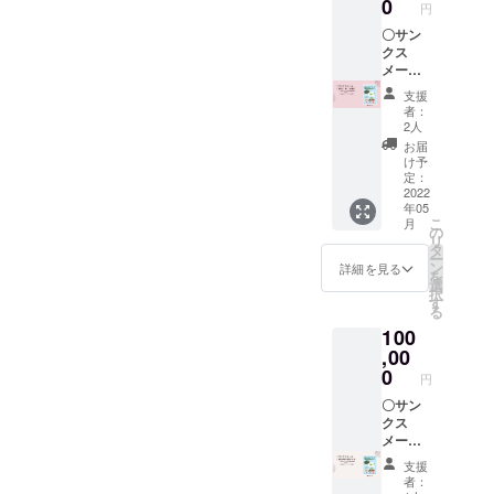
ジ 5月
0
円
文章の
に郵送
無断転
〇サン
いたし
載は固
クス
ます。
くお断
メール
なお、
りいた
〇絵本
掲載の
支援
しま
「八重
写真・
者：
す。
山のマ
図版・
2人
ラリ
文章の
お届
ア」(仮
無断転
け予
題）
載は固
定：
B5版
2022
くお断
年05
24P カ
りいた
こ
月
ラー 八
しま
の
リ
重山の
す。
タ
ー
マラリ
ン
詳細を見る
を
アの歴
選
択
史の絵
す
る
本。マ
100
ラリア
と闘っ
,00
た人々
0
円
に焦点
を当て
〇サン
なが
クス
ら、感
メール
染症の
〇絵本
支援
ない世
「八重
者：
界へ向
山のマ