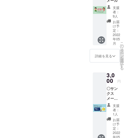
メール
した。一
支援
方、当時を
者：
知る人、語
9人
お届
れる人が高
け予
齢化し、昨
定：
2022
今極端に少
年05
なくなって
こ
月
の
リ
きていま
タ
ー
ン
詳細を見る
す。この機
を
選
を逃すと地
択
す
る
域に根ざし
3,0
た伝承が難
00
円
しくなると
〇サン
の危機感を
クス
抱いていま
メール
〇Team
す。
支援
Yaeya
者：
今だから伝
ma
1人
えなくっ
Zero
お届
Malaria
ちゃ。今だ
け予
オリジ
定：
から残さな
ナルロ
2022
年05
くっちゃ。
ゴ缶