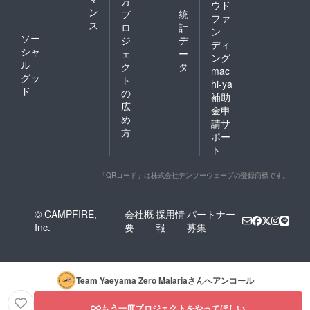
方
ウド
ン
プ
統
ファ
ス
ロ
計
ン
ソー
ジ
デ
ディ
シャ
ェ
ー
ング
ル
ク
タ
mac
グッ
ト
hi-ya
ド
の
補助
広
金申
め
請サ
方
ポー
ト
「QRコード」は株式会社デンソーウェーブの登録商標です。
© CAMPFIRE,
会社概
採用情
パートナー
Inc.
要
報
募集
Team Yaeyama Zero Malaria
さんへアンコール
もう一度プロジェクトをやってほしい