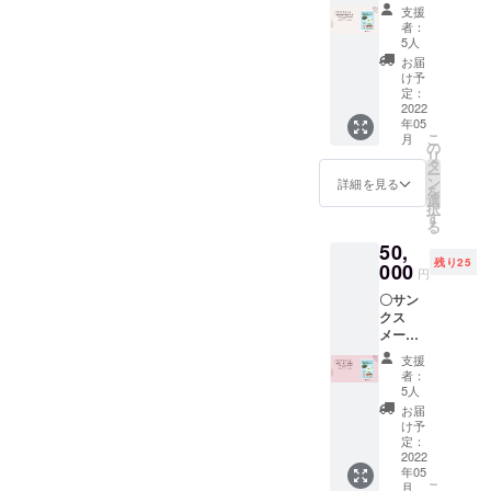
〇絵本
ら、感
支援
「八重
染症の
者：
山のマ
ない世
5人
ラリ
界へ向
お届
ア」
けて一
け予
（仮
人一人
定：
題）
2022
が何を
年05
PDF
すべき
こ
月
データ
かを問
の
リ
PDF
いま
タ
ー
データ
す。今
ン
詳細を見る
を
の転
だから
選
択
用、な
伝えた
す
る
らびに
い、こ
50,
掲載の
どもた
残り25
写真・
000
ちへの
円
図版・
メッ
〇サン
文章の
セージ
クス
転載は
5月に郵
メール
固くお
送いた
〇絵本
断りい
しま
支援
「八重
たしま
す。 な
者：
山のマ
す。
お掲載
5人
ラリ
の写
お届
ア」
真・図
け予
（仮
定：
版・文
題）B5
2022
章の無
年05
版 24
断転載
こ
月