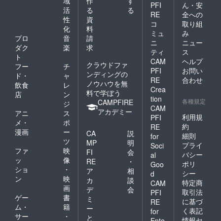
域
作
す
PFI
ん・安
活
る
る
RE
全への
性
資
コ
取り組
化
料
ミュ
み
プロ
音
請
ニ
ニュー
ダク
楽
求
ティ
ス
ト
CAM
ヘルプ
クラウドファ
フー
チ
PFI
お問い
ンディングの
ド・
ャ
RE
合わせ
ノウハウを無
飲食
レ
Crea
料で学ぼう
店
ン
tion
各種規定
CAMPFIRE
ジ
CAM
アカデミー
アニ
ス
利用規
PFI
メ・
ポ
約
RE
漫画
ー
CA
説
細則
for
ツ
MP
明
プライ
Soci
ファ
映
FI
会
バシー
al
ッ
像
RE
・
ポリ
Goo
ショ
・
ア
相
シー
d
ン
映
カ
談
特定商
CAM
画
デ
会
取引法
PFI
ゲー
書
ミ
に基づ
RE
ム・
籍
ー
く表記
for
サー
・
と
情報セ
Ente