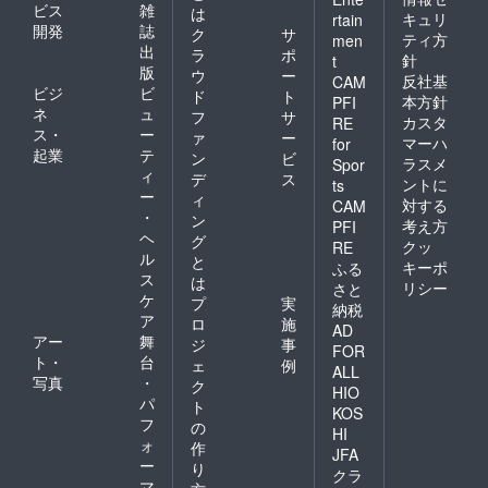
ビス
雑
は
キュリ
rtain
開発
誌
ク
サ
ティ方
men
出
ラ
ポ
針
t
版
ウ
ー
反社基
CAM
ビジ
ビ
ド
ト
本方針
PFI
ネ
ュ
フ
サ
カスタ
RE
ス・
ー
ァ
ー
マーハ
for
起業
テ
ン
ビ
ラスメ
Spor
ィ
デ
ス
ントに
ts
ー
ィ
対する
CAM
・
ン
考え方
PFI
ヘ
グ
クッ
RE
ル
と
キーポ
ふる
ス
は
リシー
さと
ケ
プ
実
納税
ア
ロ
施
AD
アー
舞
ジ
事
FOR
ト・
台
ェ
例
ALL
写真
・
ク
HIO
パ
ト
KOS
フ
の
HI
ォ
作
JFA
ー
り
クラ
マ