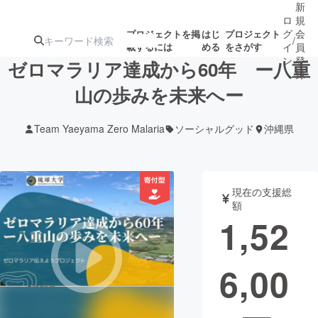
新
ロ
規
グ
会
プロジェクトを掲
はじ
プロジェクト
/
載するには
める
をさがす
イ
員
ン
登
ゼロマラリア達成から60年 ー八重
録
山の歩みを未来へー
人気のプロ
注目のリ
注目の新着プロ
募集終了が近いプ
もうすぐ公開
Team Yaeyama Zero Malaria
ソーシャルグッド
沖縄県
ジェクト
ターン
ジェクト
ロジェクト
されます
アート・写真
音楽
現在の支援総
額
1,52
テクノロジー・ガジェット
ゲーム・サ
6,00
映像・映画
書籍・雑誌
ビジネス・起業
チャレンジ