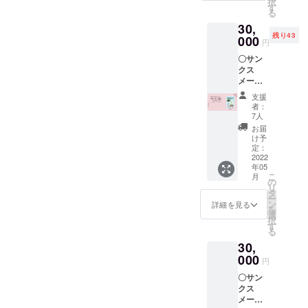
択
用、な
伝えた
す
る
らびに
い、こ
30,
掲載の
どもた
残り43
写真・
000
ちへの
円
図版・
メッ
〇サン
文章の
セージ
クス
無断転
5月に郵
メール
載は、
送いた
〇絵本
固くお
しま
支援
「八重
断りい
す。 な
者：
山のマ
たしま
お掲載
7人
ラリ
す。
の写
お届
ア」(仮
真・図
け予
題）
定：
版・文
B5版
2022
章の無
年05
24P カ
断転載
こ
月
ラー 八
の
は、固
リ
重山の
タ
くお断
ー
マラリ
ン
りいた
詳細を見る
を
アの歴
選
しま
択
史の絵
す
す。
る
本。マ
30,
ラリア
と闘っ
000
円
た人々
〇サン
に焦点
クス
を当て
メール
なが