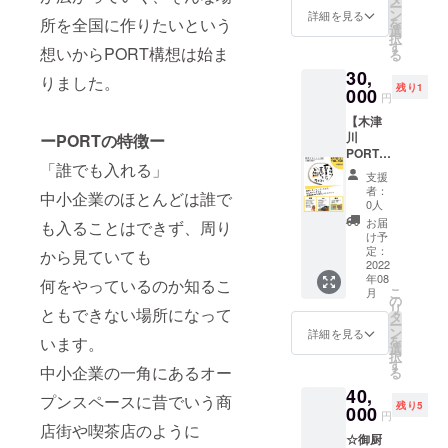
可能性
なりま
魚、ポ
ー
時
カラー
ン
となり
詳細を見る
がござ
す。 色
ン酢の
所を全国に作りたいという
を
2022年
段ブ
選
ます。
います
は現物
代わり
択
4月～
ロッ
す
Tシャツ
ので、
想いからPORT構想は始ま
と多少
に柿酢
る
2023年
ク！ こ
やロンT
ご理解
異なる
を使っ
30,
3月まで
ちらは4
の場合
りました。
の上お
場合が
た鍋物
残り1
の 任
000
種類の
は事前
申し込
円
ござい
等、
意の1
カラー
の日程
み くだ
ますの
様々の
【木津
日 10
段ブ
調整時
さい。
で、ご
お料理
川
ーPORTの特徴ー
時～20
ロック
にサイ
カッ
了承く
を深い
PORT】
時の間
をバラ
ズをお
ティン
ださい
旨味、
「誰でも入れる」
8月6日7
の5時間
ンスよ
知らせ
グボー
支援
ますよ
上品な
日に木
このリ
く組み
いただ
者：
ド1個
うよろ
中小企業のほとんどは誰で
お味に
津川
ターン
合わせ
0人
きま
サイ
しくお
仕上げ
PORTに
を選ば
たス
す。 印
お届
も入ることはできず、周り
ズ ３
願いい
ます。
て開催
れた方
ター
け予
刷体験
００×２
たしま
また、
予定の
とは後
定：
ター
から見ていても
の素
２０
す。 会
一般的
夏祭り
2022
日
キット
材
素材
社に訪
な食物
年08
マル
何をやっているのか知るこ
メール
54個
すべて
竹 コー
問され
こ
酢、果
月
シェへ
か
の
セット
綿１０
スター
て加工
リ
実酢と
ともできない場所になって
出展出
ZOOM
タ
です。
０％
１個
をご希
ー
比べ、
来る&イ
等で日
ン
お子様
詳細を見る
カ
（木津
望の場
を
います。
百市の
ベント
程の調
選
へのプ
ラー
川PORT
合は4月
択
柿酢
企画に
整をさ
す
レゼン
白のみ
ロ
中小企業の一角にあるオー
～6月の
る
は、カ
参画で
せてい
トとし
Tシャ
ゴ）
間で日
リウム
40,
きる権
ただき
ても大
プンスペースに昔でいう商
ツ・ロ
程調整
の含有
残り5
利 8月6
000
ます。
変喜ば
ンTサイ
円
サ
をさせ
量が圧
日&7
１０
店街や喫茶店のように
れる
ズは
イズ
ていた
倒的に
☆御厨
日 10
０％日
セット
子供用