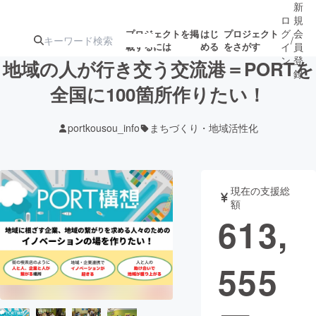
新
ロ
規
グ
会
プロジェクトを掲
はじ
プロジェクト
/
載するには
める
をさがす
イ
員
ン
登
地域の人が行き交う交流港＝PORTを
録
全国に100箇所作りたい！
人気のプロ
注目のリ
注目の新着プロ
募集終了が近いプ
もうすぐ公開
portkousou_info
まちづくり・地域活性化
ジェクト
ターン
ジェクト
ロジェクト
されます
アート・写真
音楽
現在の支援総
額
613,
テクノロジー・ガジェット
ゲーム・サ
555
映像・映画
書籍・雑誌
ビジネス・起業
チャレンジ