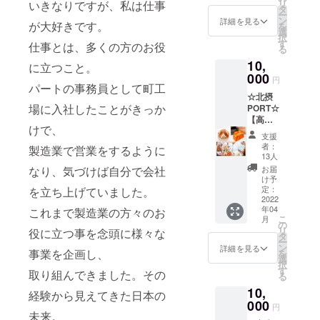
リ
いきなりですが、私は仕事
ンをご
タ
東陽
ー
用意い
ン
詳細を見る
が大好きです。
を
PORT(東京
たしま
選
択
した。
都江東区)
す
仕事とは、多くの方のお役
る
運営メ
10,
ンバー
に立つこと。
より支
000
円
パートの事務員として町工
援くだ
☆北摂
さった
場に入社したことがきっか
PORT☆
皆様へ
【高級
お礼の
けで、
ホテル
メッ
支援
ご用達
セージ
者：
製造業で営業をするように
の！？
を お送
13人
スペ
りさせ
なり、気づけば自分で会社
お届
シャル
ていた
け予
パン
だきま
定：
を立ち上げていました。
セッ
2022
す。 ※
年04
これまで製造業の方々のお
ト】 名
表示価
こ
月
だたる
格は税
の
リ
役に立つ事を念頭に様々な
高級ホ
込みで
タ
ー
テルで
す。 支
ン
詳細を見る
事業を企画し、
を
提供さ
援額は
選
択
れてい
5000円
す
取り組んできました。その
る
るパン
から。 ♦︎
10,
や、高
お気持
経験から見えてきた日本の
級スー
000
ちに応
円
パーで
未来。
じて上