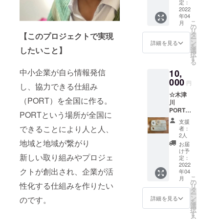
ナー
です。
定：
に調整
（小）
2022
ギフト
させて
年04
】 エコ
用にも
いただ
こ
月
バック
ぴった
の
きま
リ
はお好
りの化
タ
【このプロジェクトで実現
す。 タ
ー
きな写
粧箱に
ン
イミン
詳細を見る
を
真やイ
したいこと】
詰めて
選
グに合
択
ラスト
お届け
す
わせて
る
のデー
いたし
通常で
中小企業が自ら情報発信
10,
ター入
ます。
は手に
稿必要
000
大切な
入らな
円
し、協力できる仕組み
（入稿
人への
いスペ
☆木津
しない
贈り
シャル
（PORT）を全国に作る。
川
方には
物、自
パンの
PORT☆
PORTロ
分への
おまけ
PORTという場所が全国に
【カッ
ゴと
ご褒美
がつく
支援
ティン
キャラ
できることにより人と人、
に、ご
可能性
者：
グボー
ク
利用く
2人
もあり
ド＋
地域と地域が繋がり
ター
ださ
ます！
お届
コース
ぴぃと
い。
け予
パン好
新しい取り組みやプロジェ
ター＋
君バー
定：
【百市
きさん
お礼
2022
ジョン
の柿
にオス
クトが創出され、企業が活
年04
状】 木
をお届
酢】
スメで
こ
月
津川
けしま
の
土づく
す。
性化する仕組みを作りたい
リ
PORTロ
す） 入
タ
りから
※ 表示
ー
ゴ＆
稿方法
ン
こだ
詳細を見る
のです。
価格は
を
キャラ
デー
選
わって
税込・
択
クター
ター
す
栽培し
送料込
る