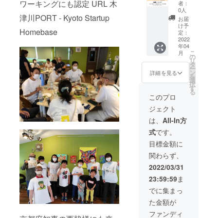
なお困
PORT連
知って
ワーキングにも認定 URL 木
「ワー
⑥木材
者：
させて
で！ ど
込の価
ますの
りごと
携HPに
もらう
ク
0人
に留め
いただ
こかで
格で
で、ご
のある
支援企
津川PORT - Kyoto Startup
機会の
ショッ
金具を
お届
きま
登壇し
す。
理解の
方向け
業バ
広がり
プ」を
け予
取り付
す。 マ
たり指
Homebase
上で ご
の特別
ナー広
が期待
定：
実施し
ける 場
ルシェ
導して
選択く
講座で
告を掲
2022
できま
アウト
所：御
の詳細
います
ださ
年04
す。 こ
載＋お
す。 ※
プット
厨
につい
コンサ
こ
月
い。 ※
の講座
礼状
日程は
の
を発
PORT（
て（チ
ル活動
リ
表示価
では 今
PORT構
別途ご
タ
表。
株式会
ラシは
の概要
ー
格は送
ある
想をご
相談
ン
③「ア
詳細を見る
社
去年の
はこち
を
料・税
ホーム
支援い
（2022
選
ウト
MACHI
物で
らのHP
択
込みで
ページ
ただく
年5月〜
す
プッ
COCO
す） 毎
もご覧
る
す。
のお困
皆様へ
10月の
ト」最
このプロ
内）
年夏に
くださ
りごと
感謝の
半年期
終的に
一般近
い。
ジェクト
に対す
気持ち
間の期
は、弊
東大阪
隣住民
http://w
る解決
を込め
間の平
社コン
は、
All-In方
市御厨
に向け
ww.mdf
アドバ
てホー
日で調
サルタ
２丁目
てCSR
hs.com/
式
です。
イスを
ムペー
整の上
ントや
５−４
の一環
index.ht
し、
ジに協
実施）
クリエ
目標金額に
イベン
として
ml 通常
ホーム
賛ロゴ
※基本東
イター
ト開催
地域の
は10万
関わらず、
ページ
を掲載
京都23
による
日は土
協力団
程度の
の仕組
させて
区内ご
ブラッ
2022/03/31
曜日を
体5団体
費用を
みを基
いただ
指定の
シュ
予定し
程度と
いただ
23:59:59
ま
礎から
きま
現地へ
アップ
ており
連携
いてお
レク
す。 掲
訪問の
を行
でに集まっ
ます。
し、
りま
チャー
載期
交通費
い、最
2022年
BtoCの
す。 ク
た金額が
。 ペー
間：1年
を含む
終アウ
3月開催
物販や
ラファ
ジの改
間。
（東
トプッ
ファンディ
予定と
モノヅ
ン特別