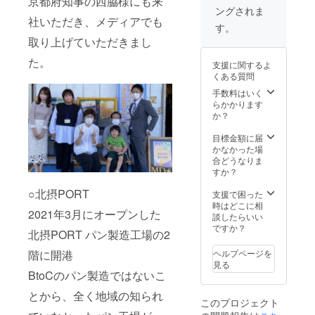
京都府知事の西脇様にも来
修案を
2022.05
京23区
トとし
し、日
クリの
価格で
ングされま
まとめ
.01-
外で実
てクラ
程は後
ワーク
対応い
社いただき、メディアでも
てご提
2023.04
施ご希
イアン
す。
日ご連
ショッ
たしま
案しま
.30
望の場
ト企業
絡させ
取り上げていただきまし
プを開
す。 旅
す。 ２
※PORT
合は別
に提
ていた
催して
費交通
時間後
構想の
途交通
供。 ※
た。
だきま
いま
費は実
支援に関するよ
には
HPデザ
費が発
日程は
す。 な
す。 近
費で後
くある質問
ホーム
インは
生しま
別途ご
お、コ
隣の家
日別途
ページ
まだ未
す。）
手数料はいく
相談
ロナウ
族など
請求さ
の仕組
定のた
※表示価
らかかります
（2022
イルス
100組程
せてい
みを理
め、写
格は税
か？
年5月〜
感染症
度の方
ただき
解して
真はイ
込みで
10月の
の影響
が来場
ます。
活用の
メージ
す。
目標金額に届
半年期
により
されま
ヒント
となり
かなかった場
間の期
イベン
す。 今
を得る
ます ※
合どうなりま
間の平
トの日
年度は
ことが
ロゴ
すか？
日で調
程が 前
8月6日
できま
データ
整の上
後する
（土）
○北摂PORT
す。 講
は
支援で困った
実施）
可能性
10時～
座時
jpg/png
時はどこに相
※基本東
があり
16時
2021年3月にオープンした
間：2時
あるい
談したらいい
京都23
ますが
8月7日
間 日
は
ですか？
区内ご
ご了承
（日）
北摂PORT パン製造工場の2
程
ai(illust
指定の
の程お
10時～
：別途
rator)の
現地へ
願いい
階に開港
ヘルプページを
16時
ご連絡
ファイ
訪問の
たしま
見る
午後か
しま
ル形式
BtoCのパン製造ではないこ
交通費
す。 商
らは会
す。
でお願
を含む
品はお
場内で
(2022年
いしま
とから、全く地域の知られ
（東
持ち帰
ライブ
このプロジェクト
5月〜10
す。 ※
京23区
りもし
が開催