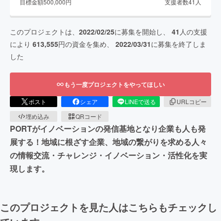
目標金額
500,000
円
支援者数
41
人
このプロジェクトは、
2022/02/25
に募集を開始し、
41
人の支援
により
613,555
円の資金を集め、
2022/03/31
に募集を終了しま
した
もう一度プロジェクトをやってほしい
ポスト
シェア
LINEで送る
URLコピー
埋め込み
QRコード
PORTがイノベーションの発信基地となり企業も人も発
展する！地域に根ざす企業、地域の繋がりを求める人々
の情報交流・チャレンジ・イノベーション・活性化を実
現します。
このプロジェクトを見た人はこちらもチェックし