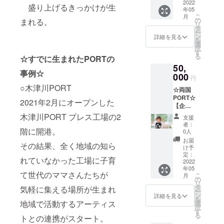
ショッ
2022
好きな
ご購入
代わ
盛り上げるきっかけが生
「赤、
ンライ
年05
プ１日
サイズ
後に別
り、社
青、黄
ンでや
こ
月
コー
の ハン
の
まれる。
途電話
員さん
色、
り取り
リ
ス】 デ
ガー
タ
か
面談）
緑、茶
しなが
ー
ザイン
ラック
ン
ZOOM
詳細を見る
地域連
色」の
らいた
を
思考の
を作っ
選
等でお
携等の
５色
だいた
択
ワーク
ていた
す
打ち合
アドバ
【段ブ
デー
る
☆すでに生まれたPORTの
ショッ
だけま
わせさ
イスな
ロッ
ターを
50,
プで
す。 工
せてい
どご要
ク お
その場
事例☆
は、
000
場の現
ただき
望に応
円
得セッ
で加工
「サセ
場で溶
ます。
じ対応
○木津川PORT
ト内
しお送
☆両国
ナビリ
接、塗
注意 マ
いたし
容・合
りする
PORT☆
ティ」
装をし
ルシェ
2021年2月にオープンした
ます。
計54
ことも
【企業
や「ダ
て自分
会場ま
注意 公
枚】 レ
可能で
PV制作
イバー
木津川PORT プレス工場の2
だけの
での交
序良俗
支援
ギュ
す。 入
セッ
シ
ハン
通費や
者：
に反す
ラー /
稿デー
ト】 Z
階に開港。
ティ」
ガー
0人
期間中
る内
40枚
ターは
世代学
などに
ラック
の滞在
お届
容、法
ハー
基本
その結果、全く地域の知ら
生イン
関心の
を作っ
け予
費、 出
令に違
フ /
携帯等
ターン
高い、
定：
てくだ
展に関
反する
10枚 ト
れていなかった工場に子育
で撮影
生が御
2022
リアル
さい
わるそ
内容な
ライア
した
年05
社の
なZ世代
ね。 材
の他の
て世代のママさんたちが
どはお
ングル
こ
デー
月
ショー
の声を
の
料：鉄
費用な
受けで
Ｌ /
リ
ター
ト
聞くこ
タ
筋棒・
気軽に集える場所が生まれ
どにつ
きませ
2枚 ト
ー
か、
PV（90
とでき
ン
木材
詳細を見る
いて は
ん ま
ライア
を
jpeg・
秒以
地域で活動するアーティス
ま
選
（杉の
自己負
た、明
ングル
択
PDFと
内）を
す。、
す
木） 所
担とな
らかに
Ｓ /
る
なりま
トとの連携がスタート。
制作し
＜ワー
要時
ります
私に向
2
す。 印