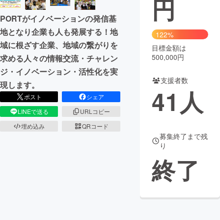
円
PORTがイノベーションの発信基
まちづくり・地域活性化
地となり企業も人も発展する！地
122%
域に根ざす企業、地域の繋がりを
目標金額は
CAMPFIRE for Social Good
CAMPFIRE Creation
500,000円
求める人々の情報交流・チャレン
CAMPFIREふるさと納税
machi-ya
コミュニティ
ジ・イノベーション・活性化を実
支援者数
現します。
41
人
ポスト
シェア
LINEで送る
URLコピー
埋め込み
QRコード
募集終了まで残
り
終了