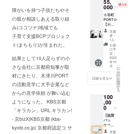
55,
ます。
ク
間：3〜
出展が
いてい
枚
刷でき
残り9
オフィ
000
ショッ
4時間程
不可能
円
ないよ
障がいを持つ子供たちやそ
る最大
ス（工
プの流
度 内
な内容
うな力
【発送
サイズ
☆谷町
場）VR
れ＞
容：①
につい
仕事
の親が相談しあえる取り組
方法】
はA4サ
PORT☆
撮影も
①「事
鉄筋の
て 飲食
や、大
こちら
イズと
【ホー
可能で
前ワー
切断
み(ココツナ)地域でも
や調理
きくイ
の段ブ
なりま
ムペー
す。 イ
ク」：
を伴う
支援
メージ
ロック
す。 写
ジ活用
ンター
弊社イ
子育て支援BCPプロジェク
②切断
者：
ブース
を損な
を平ら
真等の
講座
ン生
ンター
1人
面をヤ
は出展
うよう
なまま
元デー
（個別
ト(まちもり)が生まれた。
（大学
ン生が
スリで
お届
できま
な依頼
（組み
ターと
講
生中
課題に
け予
仕上げ
せん
につい
立てな
印刷の
座）】
心）が
定：
対する
る
（パッ
てもお
い状態
色味が
結果として10人足らずの小
ホーム
2022
撮影す
イン
ケージ
断りす
で）段
多少異
年10
ページ
ること
プット
③鉄筋
ングさ
る場合
こ
さな会社に京都府知事が取
ボール
月
なる場
をうま
で、就
の
やリ
を溶接
れた
がござ
リ
に梱包
合があ
く活用
活生目
タ
サーチ
する
クッ
材にきたり、木津川PORT
います
ー
して、
ります
できて
線の情
ン
を行い
詳細を見る
キー等
ので、
を
お届け
このリ
いな
報を発
選
ます。
の活動見学に大手企業など
④でき
の食品
ご理解
択
いたし
ターン
い。。
信で
す
②「ワ
たフ
は可
の程よ
る
ます。
をご選
。 どう
き、コ
からの見学依頼 が舞い込む
ーク
レーム
能） 公
ろしく
組み立
択の場
100
やって
ロナ禍
ショッ
を塗装
序良俗
お願い
て作業
合は後
ようになった。 KBS京都
運用し
,00
で学生
プ」：
する
に反す
いたし
から楽
日詳細
たら良
との接
0
企業×イ
る内
円
ます。
しんで
「キラカン」URL キラカン!
のやり
いのか
点が減
ンター
⑤木材
容、法
年間150
いただ
取りを
わから
【協賛
る中、
ン生メ
をヤス
令に違
- 京bizX|KBS京都 (kbs-
日は日
けま
させて
な
パッ
動画で
ンバー
リで仕
反する
本各地
す！ ※
いただ
い。。
ケー
自社の
で取り
上げる
kyoto.co.jp) 京都府認定コ サ
内容も
北から
送料
くこと
。 そん
ジ】
魅力を
組む
不可と
支援
南ま
込・税
となり