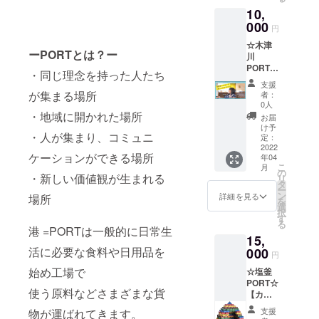
ぴぃと
PDF・
た西条
みで
10,
（写真
写真
柿を皮
す。 ※
のも
000
デー
ごと丸
内容物
円
の） ご
ター
ごと使
がタイ
☆木津
希望が
（jpeg
用。 ワ
ミング
ーPORTとは？ー
川
あれば
） 基本
イン酵
により
PORT☆
ネーム
は携帯
母を加
・同じ理念を持った人たち
異なる
【布プ
やメッ
等で撮
え甕仕
ため、
支援
リン
セー
影した
が集まる場所
込みを
者：
原材
ター体
ジ、あ
写真を
0人
し、3年
料及び
験＋木
・地域に開かれた場所
なたの
写メー
以上5年
お届
添加物
津川
お店や
ルや
け予
未満の
等の食
・人が集まり、コミュニ
PORTス
会社の
定：
LINE
自然長
品表示
テッ
2022
ロゴな
メッ
期熟
はお届
ケーションができる場所
年04
カー＋
どもお
セージ
成、柿
け商品
こ
月
お礼状
入れで
の
等で入
100%の
のラベ
・新しい価値観が生まれる
リ
】 布プ
きま
タ
稿いた
まろや
ルに表
ー
リン
す。 そ
ン
だきま
詳細を見る
場所
かな果
記され
を
ター体
の場合
選
す。
実酢で
ていま
択
験は各
別途
す
デー
す。 高
す。
る
種Tシャ
デー
港 =PORTは一般的に日常生
ターサ
級果物
主な原
15,
ツや
ター入
イズが
老舗
材料
活に必要な食料や日用品を
バック
000
稿のお
大きい
店、東
円
は ・
から当
打合せ
場合は
京日本
小麦
始め工場で
☆塩釜
日選ん
が必要
別途ギ
橋にあ
（国内
PORT☆
で加工
となり
ガファ
る「千
産）・
使う原料などさまざまな貨
【カ
いただ
ます。
イル便
疋屋総
パン酵
ラー段
けま
入稿
などで
本店」
支援
物が運ばれてきます。
母・牛
ブロッ
す。 親