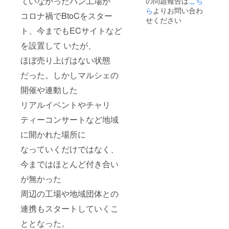
ていなかったパン工場が
の問題報告は
こち
月まで
お名前
外で実
くは発
される
の半年
を掲載
ら
よりお問い合わ
施ご希
送にて
予定で
コロナ禍でBtoCをスター
期間の
される
望の場
せください
お届け
すので
期間の
場合は
合は別
となり
ト、今までもECサイトなど
物販は
平日で
備考欄
途交通
ます。
14時ま
調整の
に「掲
費が発
を設置して いたが、
発送の
で
上実
載する
生しま
場合は
施））
お名
ほぼ売り上げはない状態
す。）
別途送
参
前」
※表示価
料が必
だった。しかしマルシェの
加
を、ロ
格は税
要とな
：グ
ゴの場
込みで
りま
ライブ
開催や連動した
ループ
合は
す。
す。 ※
への無
単位
「ロ
表示価
料参加
リアルイベントやチャリ
（参加
ゴ」と
格は税
もでき
人数は
明記く
ティーコンサートなど地域
込みで
ます。
５名ま
ださ
す。
で） 場
い。 ※
に開かれた場所に
所
表示価
なっていくだけではなく、
：谷町
格は税
port
込みで
今まではほとんど付き合い
す。
大
が無かった
阪市中
央区内
周辺の工場や地域団体との
本町1丁
目2-
連携もスタートしていくこ
11 ウ
タカビ
ととなった。