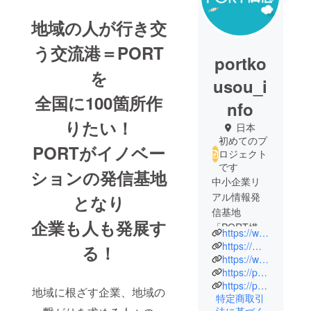
地域の人が行き交
う交流港＝PORT
portko
を
usou_i
全国に100箇所作
nfo
りたい！
日本
初めてのプ
PORTがイノベー
ロジェクト
です
ションの発信基地
中小企業リ
アル情報発
となり
信基地
企業も人も発展す
「PORT構
https://www.facebook.com/port.kousou.info/?ref=pages_you_manage
想」の運営
https://md-press.jp/kizugawa/index.html
る！
チームの
https://www.facebook.com/ryougoku.port/
https://peraichi.com/landing_pages/view/hokusetsuport
ページで
https://peraichi.com/landing_pages/view/tanimachi-port
す。
地域に根ざす企業、地域の
特定商取引
日本各地の