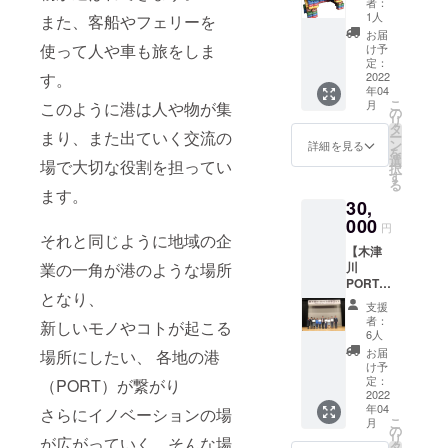
デー
PCを経
者：
様御用
乳・バ
ク 54個
子参加
ターは
1人
また、客船やフェリーを
由した
達、島
ター・
セッ
で合計2
PDF・
やり取
お届
根県唯
食塩
ト】 某
点まで
使って人や車も旅をしま
写真
け予
り対応
一の生
等 と
世界的
加工で
定：
（jpeg
が可能
産農家
なりま
す。
有名
2022
きま
）のモ
です。
が作る
す。 ※
年04
ゲーム
す。 そ
ノクロ
現地に
西条柿
北摂
こ
月
このように港は人や物が集
イベン
の際に
の
データ
お越し
から加
PORTの
リ
ト等で
携帯等
タ
となり
の場合
工され
まり、また出ていく交流の
リータ
ー
も採用
で写真
ン
ます。
詳細を見る
は
たお酢
ンは
を
されま
デー
選
マーキ
USB等
場で大切な役割を担ってい
です。
菓子製
択
した！
ターを
す
ングの
でデー
柿酢ソ
造業
る
リアル
お持ち
ます。
レー
ターを
フトド
認可を
30,
にブ
いただ
ザーサ
お持ち
リン
受けて
ロック
000
くか、
イズは
いただ
円
ク、 柿
いま
を積み
それと同じように地域の企
当日イ
最大
くか、
酢入り
す。
【木津
上げて
ラスト
70×70
その場
ハイ
認可番
業の一角が港のような場所
川
秘密基
等を描
となり
で携帯
ボール
号 第
PORT】
地をつ
いてい
ます。
のデー
等飲用
0172-
となり、
プロ
くった
ただい
あまり
ターか
支援
ほか、
0448
ジェク
り？自
たもの
細かい
者：
ら印刷
新しいモノやコトが起こる
ドレッ
ト発起
由な発
をプリ
6人
デー
が可能
シン
人 川
想で遊
ントす
ターは
お届
場所にしたい、 各地の港
です。
グ、カ
端政子
べる大
ること
け予
イメー
印刷範
ルパッ
を 1
人気の
定：
（PORT）が繋がり
も可能
ジ通り
囲サイ
チョ、
日 レ
2022
段ブ
です。
にプリ
ズは最
餃子の
年04
ンタル
さらにイノベーションの場
ロック
所要時
ントで
大A4サ
タレ、
こ
月
できま
ー製品
の
間は1時
きない
イズと
焼き
リ
が広がっていく、そんな場
す！ 日
紹介ー
タ
間程度