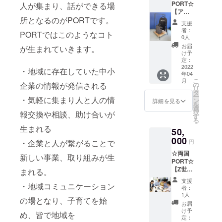
直径９
だく予
多いこ
PORT☆
人が集まり、話ができる場
時〜16
程にお
です！
～２Lま
５ 素
定で
とが特
【アイ
時 ブー
答えで
いろい
でご用
材 竹
す。 ミ
徴。
所となるのがPORTです。
アンハ
スサイ
きない
ろなオ
意して
支援
コース
ニトー
（財団
ンガー
ズは相
場合が
ブジェ
者：
おりま
ター１
PORTではこのようなコト
トサイ
法人島
ラック
談に応
ござい
0人
を作る
す。 日
個
ズ
根県環
を作る
じます
ますの
ことも
お届
程は4月
が生まれていきます。
（キャ
２５０×
境保健
ガチDIY
が、長
でご理
け予
可能
～6月の
ラク
２２
公社、
ワーク
テーブ
定：
解の上
で、段
間で可
ター
０ 底
検査結
ショッ
2022
ル1つ分
お申し
・地域に存在していた中小
ブロッ
能な限
ぴぃ
マチ部
果よ
年04
プ】 鉄
程度の
込みく
クを十
り調整
と）
こ
分１０
月
り。）
筋と木
物販な
企業の情報が発信される
の
ださい
分に楽
させて
リ
０ ツー
※表示価
材を
どか可
タ
具体的
しんで
いただ
サイ
ー
トンカ
格は税
・気軽に集まり人と人の情
使って
能な
ン
には 社
詳細を見る
いただ
きます
ズ 直
を
ラー
込・送
アイア
ブース
選
内で３S
ける大
が、ご
径９
択
部
報交換や相談、助け合いが
料込み
ンハン
をご用
す
や５Sの
人気の
希望に
５ 素
る
赤・
です。
ガー
意 イベ
基礎セ
50個
完全に
生まれる
材 竹
紺・グ
※原材料
50,
ラック
ントの
ミナー
セット
添えな
※表示価
レー
及び添
を作り
000
企画に
や 業
です。
・企業と人が繋がることで
円
い場合
格は送
より選
加物等
ます。
参画が
務改善
種類：
がござ
料・税
択可能
の食品
☆両国
幅500ミ
できま
新しい事業、取り組みが生
のアド
レギュ
いま
込で
素材
表示は
PORT☆
リ〜800
す。 地
バイス
ラー・
す。 ど
す。
綿１０
お届け
【Z世代
ミリ、
まれる。
域連携
を実施
ハー
うして
０％ 金
商品の
学生イ
高さ
のイベ
したり
フ・ト
支援
も遠方
額は
・地域コミュニケーション
ラベル
ンター
1000ミ
ント作
社内問
者：
ライア
で現地
送料・
に表記
ンによ
リ〜
りを一
1人
題点の
ングル
に来る
の場となり、子育てを始
税込み
されま
る新商
1200ミ
緒にし
調査
お届
L・トラ
のが難
です。
す
品開発
リの範
たい方
け予
（社長
イアン
め、皆で地域を
しい方
ワーク
囲でお
定：
は是非
さんに
グルS
にはオ