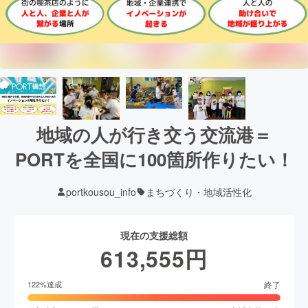
地域の人が行き交う交流港＝
PORTを全国に100箇所作りたい！
portkousou_info
まちづくり・地域活性化
現在の支援総額
613,555
円
終了
122
%達成