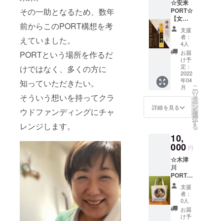
☆安来
販売さ
乗せ支
その一助となるため、数年
PORT☆
れてい
援も可
【女将
るパン
能で
前からこのPORT構想を考
のオス
を 今回
す。 ご
支援
スメ！
特別に
支援の
者：
えていました。
天然長
PORTス
程、よ
4人
期熟
ペシャ
ろしく
お届
PORTという場所を作るだ
成・高
ルパッ
お願い
け予
級果物
クにし
定：
けではなく、多くの方に
いたし
酢セッ
2022
て皆様
ます。
年04
ト】 ど
知っていただきたい。
にお届
こ
月
じょう
けしま
の
リ
そういう想いを持ってクラ
すくい
す。 通
タ
ー
で有名
常送料
ン
詳細を見る
ウドファンディングにチャ
を
な島根
税込み
選
択
県安来
7,000円
す
レンジします。
る
市にあ
相当の
10,
る旅館
品＋お
の女将
000
まけも
円
がご用
タップ
☆木津
意する
リでお
川
百市の
届けし
PORT☆
人気商
ます。
【エコ
品「柿
お届け
支援
バック
酢」の2
の日に
者：
作り＋
本詰め
ちはご
0人
お礼状
合わせ
購入後
お届
＋HPバ
セット
に個別
け予