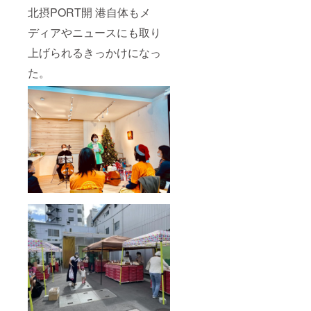
ル303 ※
北摂PORT開 港自体もメ
表示価
格は税
ディアやニュースにも取り
込で
す。
上げられるきっかけになっ
た。