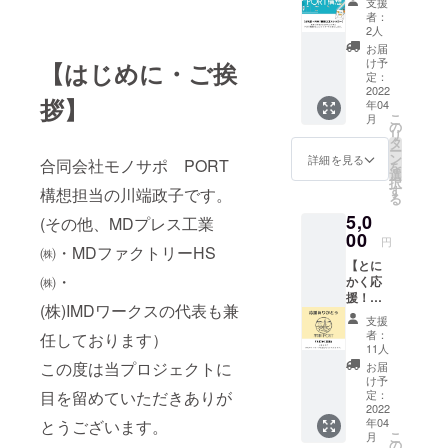
府木津川市)
支援
ステッ
者：
北摂
カー】
2人
感謝の
PORT(大阪
お届
気持ち
け予
【はじめに・ご挨
府摂津市)
を込め
定：
谷町
たお手
2022
拶】
年04
紙と
PORT(大阪
こ
月
PORT構
の
府大阪市中
リ
想のロ
タ
ー
ゴス
央区本町)
ン
詳細を見る
合同会社モノサポ PORT
を
テッ
選
2021年内に
択
カーを
す
構想担当の川端政子です。
る
開港予定
お送り
5,0
しま
(その他、MDプレス工業
塩釜
す。 ※
00
円
PORT(宮城
㈱・MDファクトリーHS
表示価
【とに
県塩竈市)
格は税
㈱・
かく応
込・送
御厨
援！】
料込み
(株)IMDワークスの代表も兼
PORT(大阪
PORT構
です。
支援
想をと
府東大阪市)
者：
任しております）
にかく
11人
安来
応援し
この度は当プロジェクトに
お届
PORT(島根
よう！
け予
という
目を留めていただきありが
定：
県安来市)
方へこ
2022
2022年開港
年04
とうございます。
ちらの
こ
月
リター
予定
の