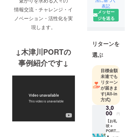
繋がりを求める人々の
法に基づく
PORTでリア
表記
情報交流・チャレンジ・イ
ル／オンラ
メッセー
インを活用
ノベーション・活性化を実
ジを送る
したオープ
現します。
ン交流会、
連携イベン
リターンを
トの企画＆
↓木津川PORTの
開催などな
選ぶ
ど情報発信
事例紹介です↓
していきま
目標金額
す
未達でも
目標は2031
リターン
年までに100
が届きま
PORT！
す
(All-in
両国
方式)
PORT(東京
3,0
都墨田区両
00
円
国)
【お礼
木津川
状＋
PORT構
PORT(京都
想ロゴ