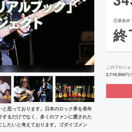
募集終
CAMPFIRE for Social Good
CAMPFIRE Creation
終
CAMPFIREふるさと納税
machi-ya
コミュニティ
このプロジェ
2,719,500
円
いと思っております。日本のロック界を長年
介するだけでなく、多くのファンに愛された
にしたいと考えております。ゴダイゴメン