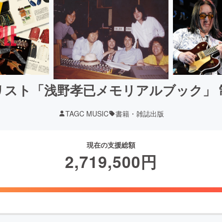
リスト「浅野孝已メモリアルブック」 
TAGC MUSIC
書籍・雑誌出版
現在の支援総額
2,719,500
円