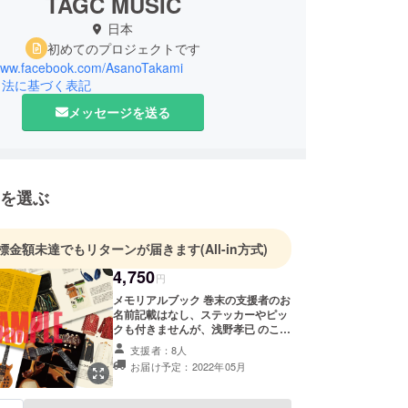
TAGC MUSIC
日本
初めてのプロジェクトです
/www.facebook.com/AsanoTakami
引法に基づく表記
メッセージを送る
を選ぶ
標金額未達でもリターンが届きます
(All-in方式)
4,750
円
メモリアルブック 巻末の支援者のお
名前記載はなし、ステッカーやピッ
クも付きませんが、浅野孝已 のこと
をこの機会に読んでみたいと思って
支援者：8人
いただいた方に是非と思い、メモリ
お届け予定：2022年05月
アル本のみのコースを作りました。
この機会に是非 手に入れていただ
ければと思います