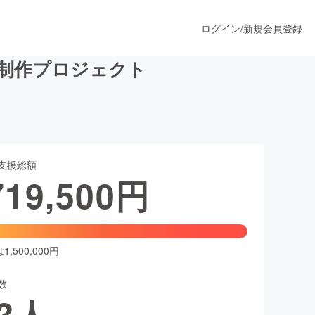
ログイン
/
新規会員登録
制作プロジェクト
うすぐ公開されます
支援総額
プロダクト
719,500
円
ファッション
スポーツ
,500,000円
数
ア
ソーシャルグッド
3
人