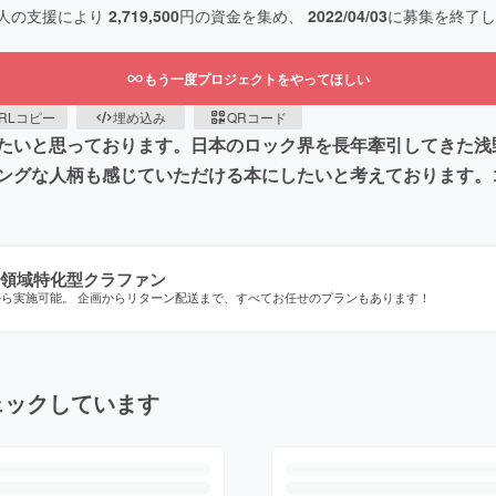
人の支援により
2,719,500
円の資金を集め、
2022/04/03
に募集を終了し
もう一度プロジェクトをやってほしい
RLコピー
埋め込み
QRコード
たいと思っております。日本のロック界を長年牽引してきた浅
ングな人柄も感じていただける本にしたいと考えております。
領域特化型クラファン
から実施可能。 企画からリターン配送まで、すべてお任せのプランもあります！
ェックしています