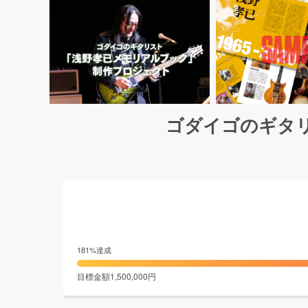
ゴダイゴのギタ
181
%達成
目標金額
1,500,000
円