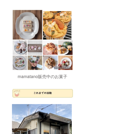
ト（写
真1枚目
右下）
7月：七
夕お菓
子詰め
合わせ
セット
（写真5
枚目）
★お誕
生日用
商品（1
回のみ
変更可
能） ・
mamatano販売中のお菓子
お菓子
のブー
ケ（写
真2枚
目） ・
好きな
モチー
フを
使った
アイシ
ング
クッ