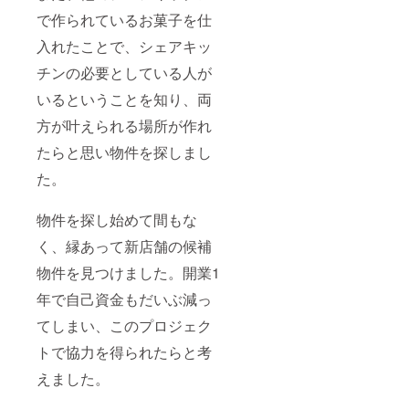
め合わ
せセッ
で作られているお菓子を仕
ト 3
入れたことで、シェアキッ
月：春
の卒業
チンの必要としている人が
シーズ
ン詰め
いるということを知り、両
合わせ
セット
方が叶えられる場所が作れ
4月：春
の入
たらと思い物件を探しまし
園、入
学シー
た。
ズン詰
め合わ
物件を探し始めて間もな
せセッ
ト 5
く、縁あって新店舗の候補
月：母
の日ギ
物件を見つけました。開業1
フト詰
め合わ
年で自己資金もだいぶ減っ
せセッ
ト 6
てしまい、このプロジェク
月：父
トで協力を得られたらと考
の日ギ
フト詰
えました。
め合わ
せセッ