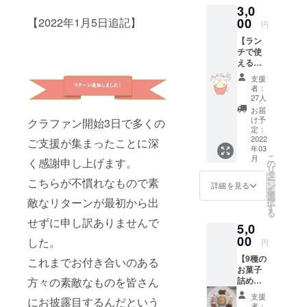
ゴ入り
3,0
ウド
ます。
トート
ファン
00
【2022年1月5日追記】
カフェ
バッグ1
円
ディン
ご利用
個とド
【ラン
グの挑
のママ
リップ
チで使
戦にご
が来店
コー
えるお
賛同く
した
ヒー5袋
食事券2
ださり
際、ス
をお送
支援
枚＋飲
ありが
タッフ
りしま
者：
み物券2
とうご
より利
27人
す。
枚】 送
ざいま
用券を
mamat
お届
付先住
す。 遠
お渡し
け予
anoのロ
クラファン開始3日で多くの
所にお
方に住
定：
し、使
ゴはう
送りし
2022
んでい
ご支援が集まったことに深
用して
ちの長
年03
ます。
るご支
いただ
女が描
こ
月
有効期
く感謝申し上げます。
援者様
の
きま
いてく
リ
限：
にもこ
タ
す。 ご
れたも
ー
こちらが不慣れなもので素
2022年
の美味
ン
支援者
詳細を見る
ので、
を
3月1日
しいお
選
様のお
ゆくゆ
敵なリターンが最初から出
択
～2022
菓子を
す
子さん
くはカ
る
年8月31
食べて
を預け
フェを
せずに申し訳ありませんで
5,0
日 【感
ほしい
てゆっ
やりた
謝を込
00
という
くりと
した。
いとい
円
めて
思いで
カフェ
う思い
【9種の
「お礼
これまでお付き合いのある
作った
を楽し
をロゴ
お菓子
のメー
リター
んでほ
に込め
詰め合
方々の素敵なものを皆さん
ル」を
ンで
しいと
てくれ
わせ
お送り
す。 こ
いう気
ていま
支援
にお披露目するんだという
セッ
いたし
ちらを
持ちを
者：