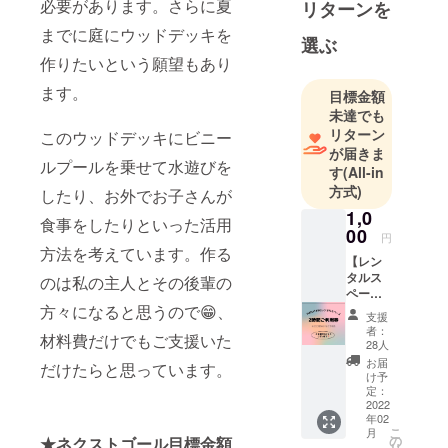
です。
必要があります。さらに夏
リターンを
赤ちゃんが
までに庭にウッドデッキを
選ぶ
大好き、マ
作りたいという願望もあり
マとおしゃ
べりするの
ます。
目標金額
が大好き。
未達でも
リターン
50歳を過ぎ
このウッドデッキにビニー
が届きま
てから好き
ルプールを乗せて水遊びを
す
(All-in
なことを仕
方式)
したり、お外でお子さんが
事にできて
1,0
感謝の毎日
食事をしたりといった活用
00
円
です。
方法を考えています。作る
【レン
タルス
のは私の主人とその後輩の
ペース2
時間利
方々になると思うので😁、
支援
用券1
者：
材料費だけでもご支援いた
枚】 初
28人
めての
お届
だけたらと思っています。
クラウ
け予
ドファ
定：
ンディ
2022
年02
ングの
こ
月
挑戦に
の
★ネクストゴール目標金額