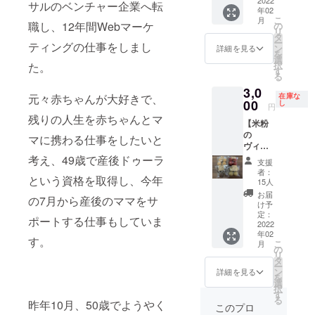
バッグ
て「お
https://
理を提
サルのベンチャー企業へ転
んと双
香料 保
道),レモ
い。
年02
をお届
礼の
www.in
供して
子の兄
存方
こ
ン果汁･
月
【感謝
けでき
メー
stagra
職し、12年間Webマーケ
の
みたい
弟を育
法：直
リ
エディ
を込め
たら嬉
ル」を
m.com/
タ
方など
てる3児
射日光,
ー
ブルフ
て「お
ティングの仕事をしまし
しいで
お送り
mille_k
ン
のご利
詳細を見る
のママ
高温多
を
ラワー
礼の
す。 名
いたし
eiteflow
選
用をお
さんで
湿を避
択
(国産)
た。
メー
称：ド
ます】
ers/ 開
す
待ちし
す。
け25℃
る
内容
ル」を
リップ
初めて
店以来
ており
https://
以下で
量 3
お送り
3,0
バッ
のクラ
mamat
ます。
www.in
保存 ア
在庫な
元々赤ちゃんが大好きで、
個 アレ
いたし
グ 原
ウド
00
anoでフ
し
1口
stagra
円
レル
ルギー
ます】
材料：
ファン
ラワー
10,000
m.com/
残りの人生を赤ちゃんとマ
ギー表
表示
※備考欄
【米粉
コー
ディン
アレン
円とさ
chocola
示： 乳
乳 小麦
にご支
の
ヒー
グの挑
ジメン
マに携わる仕事をしたいと
せてい
terie_b
大豆 ①
商品
援者様
ヴィー
粉 内
戦にご
トレッ
ただい
ouquet/
花とレ
名 レ
のお名
ガン
容量16g
賛同く
考え、49歳で産後ドゥーラ
スンを
ており
この
支援
モンの
モンと
前を記
クッ
保存方
ださり
してく
ます
者：
ブーケ
ショー
ベリー
という資格を取得し、今年
載くだ
キー
法：高
ありが
ださっ
15人
が、上
は元々
トブ
のメレ
さい。
（まる
温多湿
とうご
ていま
乗せ支
お届
は非売
レッド
の7月から産後のママをサ
ンゲ 原
こ）4
を避け
ざいま
す。 同
け予
援も可
品で私
原材
材料 砂
袋】 小
て保存
す。 遠
定：
時に母
能で
のお誕
ポートする仕事もしていま
料 薄
糖,卵白,
麦粉、
2022
製造
方に住
の日、
す。 な
生日に
力粉、
コーン
年02
乳、
者：株
んでい
父の
おご利
す。
贈られ
バ
こ
月
スター
卵、白
式会社
るご支
の
日、敬
用にあ
まし
ター、
リ
チ(アメ
砂糖を
池乃屋
援者様
タ
老の日
たって
た。 贈
米粉、,
ー
リカ),
使わな
（清瀬
にもこ
ン
など、
詳細を見る
は「食
られた
砂糖、
を
フラン
い米粉
市野塩
の美味
選
ママが
品衛生
時の感
牛乳、
択
ボワー
の
5-21-
しいお
す
買いた
責任
動でテ
レモン
る
ズパウ
ヴィー
昨年10月、50歳でようやく
2）
菓子を
いタイ
このプロ
者」養
ンショ
果汁、
ダー(ア
ガン