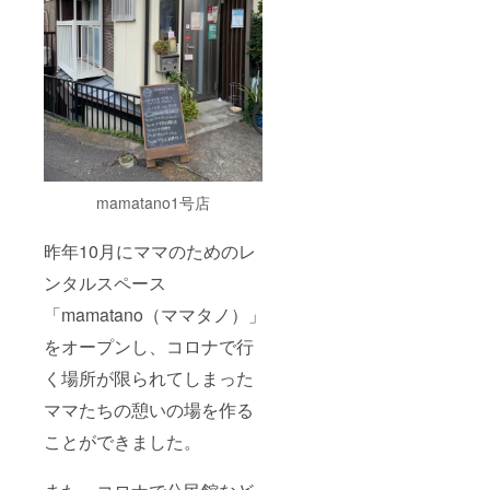
キー、
数字入
り（写
真4枚
目） ・
エディ
ブルフ
ラワー
を使っ
た
Happy
Birthda
mamatano1号店
yクッ
キー
（写真1
昨年10月にママのためのレ
枚目左
ンタルスペース
上）
「mamatano（ママタノ）」
をオープンし、コロナで行
く場所が限られてしまった
ママたちの憩いの場を作る
ことができました。