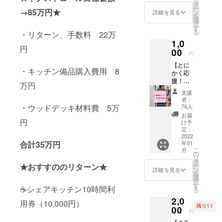
リ
ご賛同
タ
ー
くださ
→85万円★
ン
詳細を見る
を
りあり
選
択
がとう
す
る
・リターン、手数料 22万
ござい
1,0
ます。
円
お一人
00
円
もしく
【とに
はお子
・キッチン備品購入費用 8
かく応
さんと
援！
一緒に
万円
1,000
レンタ
支援
円】 初
ルス
者：
めての
ペース
76人
・ウッドデッキ材料費 5万
クラウ
を2時間
お届
ドファ
円
ご利用
け予
ンディ
できま
定：
ングの
2022
す。 1
年01
合計35万円
挑戦に
口1,000
こ
月
ご賛同
円とさ
の
リ
くださ
せてい
タ
ー
★おすすののリターン★
りあり
ただい
ン
詳細を見る
を
がとう
ており
選
択
ござい
ます
す
☕️シェアキッチン10時間利
る
ま
が、上
2,0
す。。
乗せ支
用券（10,000円）
残り11
1口
00
援も可
円
1,000円
能で