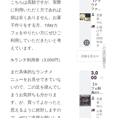
【クラ
とさせ
す。
こちらは高額ですが、実際
ウド
ていた
【感謝
ファン
に利用いただく方であれば
だいて
を込め
ディン
おりま
て「お
支援
損は全くありません。お菓
グ限定
すが、
礼の
者：
コラボ
上乗せ
メー
14人
子作りをする方、1dayカ
セッ
支援も
ル」を
お届
ト】 ・
可能で
お送り
け予
フェをやりたい方にぜひご
mamat
す。
定：
いたし
anoオリ
2022
4,000円
ます】
利用していただきたいと考
年02
ジナル
までの
お礼
こ
月
ロゴ入
ご支援
えています。
の
メール
リ
りトー
はこち
タ
に口数
ー
トバッ
らでお
ン
を記載
詳細を見る
を
☕️ランチ利用券（3,000円）
グ ・
願いい
選
し、利
択
IKENOY
たしま
す
用券を
る
ACOFF
す。 こ
添付し
まだ具体的なランチメ
3,0
EEROA
のコー
て送付
STERS
00
スはリ
いたし
円
ニューをお見せできていな
ド
ターン
ますの
【カ
リップ
費用が
で、ご
いので、二の足を踏んでし
フェ利
パック
かから
利用の
用の10
コー
ない
まうお気持ちも分かりま
際にご
人のマ
ヒー5袋
分、い
提示く
支援
マへあ
【感謝
す。が、買ってよかったと
ただい
ださ
者：
なたか
を込め
たご支
30人
い。 複
思えるように絶対しますの
らの託
て「お
援金は
数の口
お届
児利用
礼の
サービ
け予
数のご
で、ぜひご支援お願いしま
券をお
定：