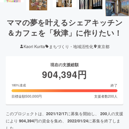
ママの夢を叶えるシェアキッチン
＆カフェを「秋津」に作りたい！
Kaori Kurita
まちづくり・地域活性化
東京都
現在の支援総額
904,394
円
終了
180
%達成
目標金額
500,000
円
支援者数
200
人
このプロジェクトは、
2021/12/17
に募集を開始し、
200
人の支援
により
904,394
円の資金を集め、
2022/01/24
に募集を終了しま
した