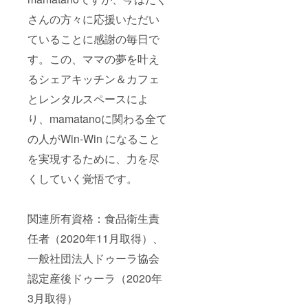
で使っ
たしま
ちろん
イミル
射日
大島）
ていた
す。写
ご自身
クチョ
さんの方々に応援いただい
光、高
・内容
だいた
真なし
のため
コクッ
温多湿
量：4個
りして
のカー
ていることに感謝の毎日で
でも良
キー 原
を避け
・保存
いま
ドのご
いです
材料
２８℃
方法：
す。ま
用意も
す。この、ママの夢を叶え
が、大
薄力粉,
以下で
直射日
た母の
できま
切な人
バター,
保存し
光、高
るシェアキッチン＆カフェ
日、父
す。送
への贈
砂糖,全
てくだ
温多湿
の日、
付確認
り物に
卵,ミル
さい。
とレンタルスペースによ
を避け
敬老の
のメー
もご利
クチョ
アレル
冷暗所
日のよ
ルにて
用いた
コレー
り、mamatanoに関わる全て
ギー表
に保存
うな特
メッ
だけた
ト(フラ
示 卵
・アレ
別な
セージ
ら嬉し
の人がWin-Win になること
ンス)、
乳 大豆
ルギー
日、お
内容と
いで
砂糖,カ
アーモ
表示：
誕生日
写真
を実現するために、力を尽
す。 こ
カオバ
ンド 商
本品製
ギフト
データ
ちらは2
ター,全
品名
造キッ
などあ
くしていく覚悟です。
をいた
月から6
粉乳,カ
ほうじ
チンで
らゆる
だきま
月まで
カオマ
茶とホ
は小
オー
す。 お
のお誕
ス,食塩,
ワイト
麦、
ダーに
花の発
生日、
アール
関連所有資格：食品衛生責
チョコ
乳、卵
ご対応
送は
お祝い
グレイ
のクッ
などを
いただ
2022年
が対象
任者（2020年11月取得）、
茶葉(ス
キー 原
使用し
いてい
5月6日
となり
リラン
材料
た製品
ます。
ごろと6
一般社団法人ドゥーラ協会
ます。
カ)/レシ
薄力粉,
を生産
この定
月17日
エディ
チン,香
バター,
してお
期便
認定産後ドゥーラ（2020年
ごろと
ブルフ
料 ⑤フ
グラ
ります
コース
させて
ラワー
ルーツ
ニュー
原材料
3月取得）
では、
いただ
を作っ
ケーキ
糖,全卵,
の一部