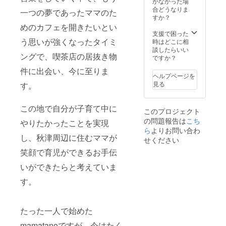
ん。お
かなかった場
のアレ
で、ご
の注文
クッ
ルギー
クッ
姉ちゃ
合どうなりま
ンジメ
利用の
一つの夢であったママのた
が入り
キー 原
表示
キー ・
んと双
すか？
ント）
際にご
まし
材料
乳 小麦
原材料
子の兄
をご支
めのカフェを開きたいとい
提示く
た。 ク
薄力粉,
商品
名（原
弟を育
支援で困った
援者様
ださ
ラウド
バター,
名
料原産
う思いが強くなったタイミ
てる3児
時はどこに相
のご両
い。 複
ファン
グラ
レモン
地）：
のママ
談したらいい
親様に
数の口
ディン
ニュー
マド
ングで、喫茶店の居抜き物
国産米
さんで
ですか？
お送り
数のご
グに
糖,卵,ほ
レーヌ
粉、国
す。
できれ
支援の
よっ
うじ
件に出会い、今に至りま
原材料
産米
https://
ばと考
方には
ヘルプページを
て、こ
茶、ホ
名 卵,
油、
www.in
えてい
ご来店
見る
の商品
す。
ワイト
砂糖,バ
アーモ
stagra
ます。
時に口
を知っ
チョコ
ター,薄
ンド
m.com/
またご
数分の
た方
レート
力粉,は
プード
chocola
支援者
この地で自分が子育て中に
利用券
が、ご
(フラン
このプロジェクト
ちみつ,
ル（ア
terie_b
様にお
（紙）
自分の
ス産)、
アーモ
の問題報告は
こち
メリ
ouquet/
やりたかったことを実現
子さま
をお渡
身の回
カカオ
ンド,国
カ）、
ら
よりお問い合わ
mamat
がい
しいた
りの方
バター,
産レモ
し、秋津周辺に住むママが
オーガ
anoでは
らっ
せください
しま
へ幸せ
植物油
ン/アル
ニック
毎月の
しゃる
す。
な思い
脂、乳
笑顔で育児ができるお手伝
ミフ
メープ
ように
場合
を伝え
化剤、
リー
ルシ
季節に
は、お
るお手
いができたらと考えていま
塩、ア
ベーキ
ロップ
合わせ
子さん
伝いが
ルミフ
ングパ
（カナ
たお菓
の写真
す。
できる
リー
ウダー
ダ）、
子を
をメッ
ことを
ベーキ
内容
片栗粉
作って
セージ
大変喜
ングパ
量
（北海
いただ
カード
ばしく
ウダー
１個 保
道）、
たった一人で始めた
き、記
にして
思いま
④アー
存方
素焚糖
念撮影
同封い
す。も
ルグレ
mamatanoですが、今はたく
法 直
（奄美