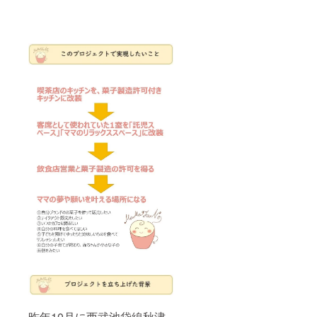
来店で
きます
て丁寧
原材
ほうじ
にアー
きずと
が、そ
にお名
料 薄
茶(京都
モンド
も季節
れぞれ
前を
力粉,バ
産),ホワ
含む
ごとに
その1カ
作って
ター,卵,
イト
（スト
mamat
月前に
いただ
砂糖,オ
チョコ
ロベ
anoで販
送付先
くの
レンジ
レート
リー）
売され
のご確
で、ご
ピール
(フラン
・原材
るお菓
認を
希望の
(フラン
ス産)
料名：
子が届
メール
発送ま
ス),くる
無添加
くよう
にてさ
で2週間
み・ク
(カカ
ストロ
になっ
せてい
ほどお
ランベ
オバ
ベリー
ていま
ただき
時間を
リー・
ター,植
パウ
す。そ
ます
いただ
レーズ
物油脂,
ダー
れぞれ
（メー
ければ
ン・さ
乳化剤)
（シナ
の月毎
ルのお
と思い
くらん
塩/アル
モンコ
に、季
返事が
ます。
ぼ(アメ
ミフ
コア）
節を楽
ない場
★送付
リカ),り
リー
・原材
しめる
合はお
例 ・大
んご(中
ベーキ
料名：
焼き菓
電話を
切な方
国),洋酒
ングパ
ピュア
子など
させて
のお誕
(ジャマ
ウダー
ココア
を５～9
いただ
生日に
イカ)/ア
内容
パウ
品詰め
きま
・卒
ルミフ
量 ２
ダー、
合わせ
す） ま
業、入
リー
枚 アレ
シナモ
た3千円
た、ご
学のお
ベーキ
ルギー
ンパウ
相当の
両親が
祝いに
ングパ
表示
ダー
セット
健在で
・発表
ウダー,
卵 乳 小
（紅
を６か
はな
会のプ
乳化剤
麦 大豆
茶） ・
月間送
く、母
レゼン
⑥オラ
昨年10月に西武池袋線秋津
原材料