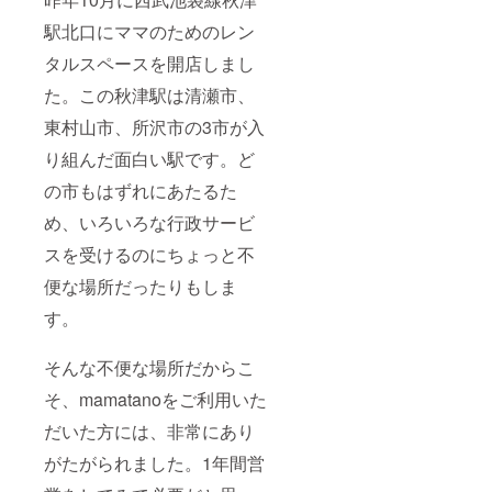
りしま
の日で2
トに ・
ン
名：
す。1回
個送り
送別品
ジェッ
駅北口にママのためのレン
アール
のみと
たい、
として
ト 原材
グレイ
なりま
父の日
タルスペースを開店しまし
料（フ
茶葉
すが、
で2個送
ランス
【感謝
お誕生
りたい
た。この秋津駅は清瀬市、
産） オ
を込め
日祝い
などの
レンジ
て「お
に使え
東村山市、所沢市の3市が入
ご要望
ピー
礼の
る商品
にもお
ル、,ｶｶｵ
り組んだ面白い駅です。ど
メー
に変更
応えし
ﾏｽ,ｸﾞﾙｺｰ
ル」を
するこ
ます。
ｽｼﾛｯ
の市もはずれにあたるた
お送り
とも可
オプ
ﾌﾟ、
いたし
能で
ション
め、いろいろな行政サービ
⑦⑧⑨
ます】
す。事
でお選
花の
前に内
びくだ
スを受けるのにちょっと不
チョコ
容につ
さい。
レート
いての
便な場所だったりもしま
その場
（濃い
ご連絡
合は、
抹茶）
す。
は致し
備考欄
原材
ます
にもう
料
が、ア
一つの
チョコ
そんな不便な場所だからこ
レル
送付先
レート
ギーな
をご記
(国産)、
そ、mamatanoをご利用いた
どござ
入くだ
植物油
いまし
さい。
だいた方には、非常にあり
脂,ﾊﾞﾀｰﾐ
たらご
※全国発
ﾙｸﾊﾟｳ
相談く
送いた
がたがられました。1年間営
ﾀﾞｰ,抹
ださ
しま
茶