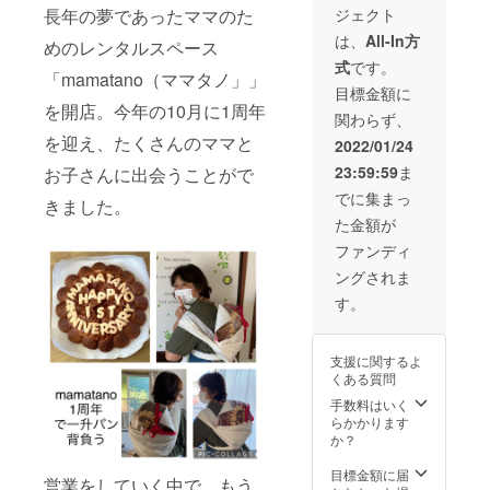
食べて
ミング
成講座
ンが高
エディ
ジェクト
長年の夢であったママのた
メリカ),
クッ
ほしい
にオリ
を修了
くな
ブルフ
レモン
キー
という
ジナル
は、
All-In方
されて
り、こ
ラワー
めのレンタルスペース
パウ
（まる
思いで
フラ
いるこ
れは商
(国産)
式
です。
ダー(イ
こ）を
作った
ワーギ
との証
「mamatano（ママタノ」」
品化し
② レモ
タリア)/
店頭に
リター
フトを
目標金額に
明をご
てたく
ンとベ
クレー
てお渡
ンで
ご用意
を開店。今年の10月に1周年
提示い
さんの
リーの
関わらず、
ムター
ししま
す。 こ
して販
ただき
人に利
メレン
タ 内容
す。 お
を迎え、たくさんのママと
ちらを
売して
2022/01/24
ます。
用して
ゲ 原材
量 8g
味は
作られ
きまし
【感謝
ほしい
料 砂糖,
23:59:59
ま
アレル
お子さんに出会うことがで
メープ
ている
た。 こ
を込め
と思い
卵白,
ギー表
ル、ス
のは、
のクラ
でに集まっ
て「お
まし
コーン
きました。
示 卵
トロベ
mamat
ウド
礼の
た。 イ
スター
た金額が
商品
リー、
anoでこ
ファン
メー
ンスタ
チ・フ
名 バ
シナモ
れまで
ディン
ファンディ
ル」を
グラム
ランボ
ターミ
ンココ
にたく
グを通
お送り
のス
ワーズ
ングされま
ルクビ
ア、紅
さんの
じて、
いたし
トー
パウ
スケッ
茶の4種
素敵な
「mille
す。
ます】
リーで
ダー(ア
ト 原材
類で
お菓子
_keitefl
お礼
紹介
メリカ),
料 薄
す。
を提供
owers
メール
し、店
レモン
力粉,バ
（共通
してく
」さん
に口数
頭に数
パウ
支援に関するよ
ター,砂
事項）
ださっ
の優し
を記載
日間置
ダー(イ
くある質問
糖,牛乳,
・名
た
く温か
し、利
いてい
タリア)
塩/ｱﾙﾐﾌ
称：ま
【choc
手数料はいく
い気持
用券を
ただけ
③ほう
ﾘｰﾍﾞ-ｷﾝ
るこ
olaterie
らかかります
ちにな
添付し
です
じ茶と
ｸﾞﾊﾟｳ
（米粉
_bouqu
か？
るお花
て送付
が、す
ホワイ
ﾀﾞｰ 内容
の
et】の
（3000
いたし
ぐにい
トチョ
量 2
ヴィー
中村さ
目標金額に届
円相当
ますの
くつも
コの
営業をしていく中で、もう
枚 アレ
ガン