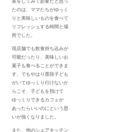
業をしてみて必要だと思っ
い。 ※
す。配
(フラ
内容
送日時
ンボ
たのは、ママたちがゆっく
は、3枚
の指定
ワーズ)
目の写
はでき
原材
りと美味しいものを食べて
真のよ
ませ
料
うな定
ん。 ※
リフレッシュする時間と場
チョコ
番の花
写真の
レート
とレモ
アレン
所でした。
(フラン
ンの
ジは
ス産)、
ショー
2021年
ﾌﾗﾝﾎﾞﾜｰ
トブ
現店舗でも飲食持ち込みが
のもの
ｽﾞﾊﾟｳ
レッド
となり
ﾀﾞｰ （ブ
可能だったり、美味しいお
やレモ
ます。
ラン）
ンとベ
2022年
原材
菓子も食べることができま
リーの
につい
料 ホ
メレン
ては花
す。でもやはり普段子ども
ワイト
ゲなど
材の仕
チョコ
を含
入れ状
がいてゆっくり行けないか
レート
め、以
況によ
(フラン
下のよ
らこそ、子どもを預けて
り内容
ス産)
うなも
が変わ
ゆっくりできるカフェが
のとな
ること
りま
をあら
あったらいいのにという思
す。 ★
かじめ
送付例
ご了承
いが強くなりました。
2月：バ
くださ
レンタ
い。
イン詰
また、他のシェアキッチン