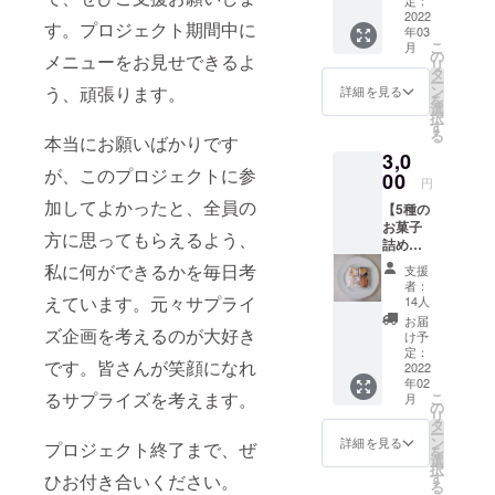
メー
ス手数
支援の
届け】
2022
ル」を
料を除
方には
す。プロジェクト期間中に
年03
初めて
お送り
いた全
ご来店
こ
月
のクラ
いたし
の
てを
時に口
メニューをお見せできるよ
リ
ウド
ます】
タ
mamat
数分の
ー
ファン
※備考欄
ン
う、頑張ります。
ano改装
詳細を見る
利用券
を
ディン
にご支
選
工事費
（紙）
択
グの挑
援者様
す
用に使
をお渡
る
戦にご
本当にお願いばかりです
のお名
わせて
しいた
3,0
賛同く
前を入
いただ
しま
が、このプロジェクトに参
ださり
00
れてく
きま
す。 ※
円
ありが
ださ
す。
備考欄
加してよかったと、全員の
【5種の
とうご
い。 初
【感謝
にご支
お菓子
ざいま
めての
を込め
援者様
方に思ってもらえるよう、
詰め合
す。 ご
クラウ
て「お
のお名
わせ
支援1口
ドファ
礼の
私に何ができるかを毎日考
前を記
支援
セッ
につ
ンディ
メー
者：
載くだ
ト】
き、託
えています。元々サプライ
ングの
14人
ル」を
さい。
【感謝
児利用
挑戦に
お送り
お届
を込め
ズ企画を考えるのが大好き
券
ご賛同
け予
いたし
て「お
（紙）
定：
くださ
ます】
です。皆さんが笑顔になれ
礼の
2022
を10枚
りあり
※備考欄
年02
メー
ご用意
がとう
にご支
るサプライズを考えます。
こ
月
ル」を
し、10
の
ござい
援者様
リ
お送り
人のマ
タ
ます。
のお名
ー
いたし
マ達が
ン
ご支援1
詳細を見る
前を記
プロジェクト終了まで、ぜ
を
ます】
使用で
選
口につ
載くだ
択
初めて
きるよ
す
き、ロ
ひお付き合いください。
さい。
る
のクラ
うにし