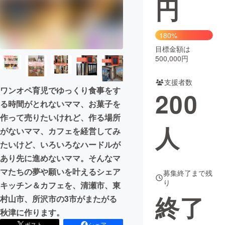
円
まちづくり・地域活性化
180%
目標金額は
CAMPFIRE for Social Good
CAMPFIRE Creation
500,000円
CAMPFIREふるさと納税
machi-ya
コミュニティ
支援者数
ワンオペ育児でゆっくり食事をす
200
る時間がとれないママ、お菓子を
作って売りたいけれど、作る場所
人
がないママ、カフェを経営してみ
たいけど、いろいろなハードルが
あり先に進めないママ。そんなマ
マたちの夢や願いを叶えるシェア
募集終了まで残
り
キッチン＆カフェを、清瀬市、東
終了
村山市、所沢市の3市がまたがる
秋津に作ります。
ポスト
シェア