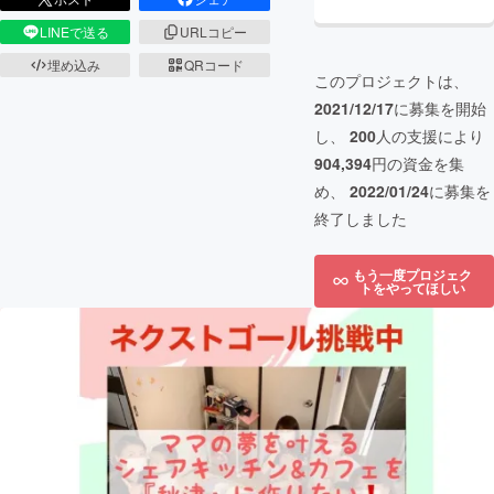
LINEで送る
URLコピー
埋め込み
QRコード
このプロジェクトは、
2021/12/17
に募集を開始
し、
200
人の支援により
904,394
円の資金を集
め、
2022/01/24
に募集を
終了しました
もう一度プロジェク
トをやってほしい