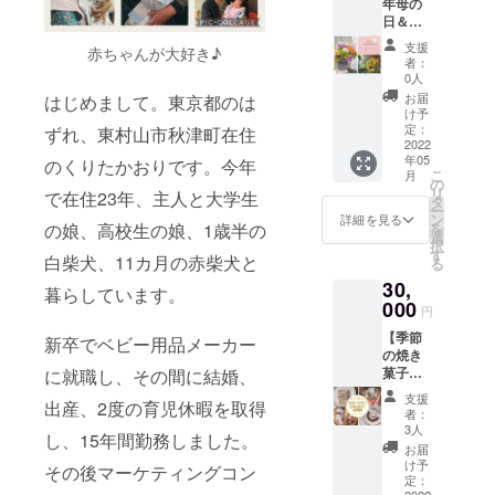
プバッ
年母の
ださり
という
産）、
大豆
アーモ
す。
グの倍
日＆父
ありが
思いで
アーモ
ミート
ンド・
（メッ
近くの
の日用
とうご
作った
ンド・
の醤油
支援
アーモ
セージ
赤ちゃんが大好き♪
量が
オリジ
ざいま
リター
アーモ
者：
麹から
ンドパ
例：い
入って
ナルフ
す。
ンで
0人
ンドパ
揚げ 旬
ウダー
つも育
おり、2
ラワー
シェア
す。 こ
ウダー
お届
はじめまして。東京都のは
野菜の
（アメ
児を頑
杯楽し
アレン
キッチ
ちらを
け予
（アメ
お漬物
リカ
張って
んだ
ジメン
ンを10
定：
作られ
ずれ、東村山市秋津町在住
リカ）
／味噌
産） 保
います
り、濃
ト】
2022
時間ご
ている
保存方
ホワイ
存方
ね。
い目に
年05
【オリ
のくりたかおりです。今年
利用で
のは、
法：高
トシ
法：高
こ
ゆっく
月
楽しん
ジナル
きま
の
mamat
温多湿
チュー
温多湿
リ
りコー
だりし
で在住23年、主人と大学生
フォト
す。有
タ
anoでこ
を避け
焼き立
を避け
ー
ヒーを
ている
メッ
効期限
ン
れまで
詳細を見る
て下さ
てパン
て下さ
を
の娘、高校生の娘、1歳半の
楽しん
ようで
セージ
は2022
選
にたく
い アレ
＆デリ
い 商品
択
でくだ
す。 遠
カー
年8月31
す
さんの
ルギー
★飲み
白柴犬、11カ月の赤柴犬と
名 花
る
さいね
方から
ド】 西
日で
素敵な
表示：
物 コー
とレモ
♪） ※こ
支援し
30,
武池袋
す。 お
お菓子
暮らしています。
乳 小麦
ヒー、
ンの
ちらの
てくだ
線秋津
000
菓子を
を提供
卵 大豆
円
紅茶、
ショー
リター
さる
駅南口
作って
してく
名称：
カフェ
トブ
ンは、
方々に
【季節
徒歩1分
ネット
新卒でベビー用品メーカー
ださっ
チョコ
ラテ、
レッド
ご支援
も、こ
の焼き
のとこ
販売し
た
レート
ハーブ
原材
者様ご
の美味
菓子
に就職し、その間に結婚、
ろにあ
たい
【choc
原材
ティ、
料 薄
自身は
しい珈
セット
るお花
方、マ
olaterie
料：砂
支援
玄米甘
力粉,バ
お使い
出産、2度の育児休暇を取得
琲と我
定期便6
屋さん
ルシェ
_bouqu
者：
糖、ｶｶｵ
酒、甘
ター,米
いただ
が子の
回コー
「mille
で販売
3人
et】の
ﾊﾞﾀｰ、
酒ラッ
し、15年間勤務しました。
粉(新
けませ
描いた
ス】
_keitefl
したい
中村さ
お届
全脂粉
シーな
潟),砂
んので
ロゴ入
【感謝
owers
方、自
け予
ん。お
乳、乳
その後マーケティングコン
ど
糖,牛乳
ご了承
りの
を込め
」
定：
分の料
姉ちゃ
化剤、
(北海
くださ
2022