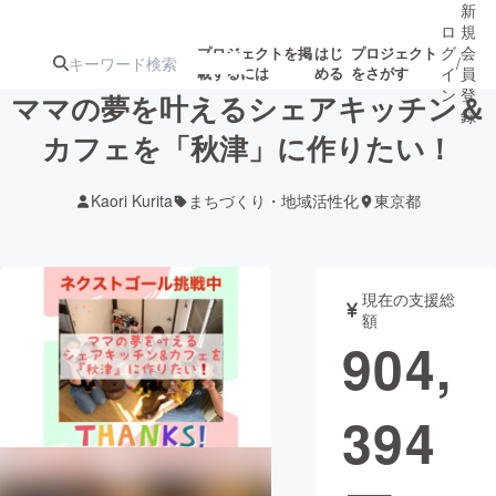
新
ロ
規
グ
会
プロジェクトを掲
はじ
プロジェクト
/
載するには
める
をさがす
イ
員
ン
登
ママの夢を叶えるシェアキッチン＆
録
カフェを「秋津」に作りたい！
人気のプロ
注目のリ
注目の新着プロ
募集終了が近いプ
もうすぐ公開
Kaori Kurita
まちづくり・地域活性化
東京都
ジェクト
ターン
ジェクト
ロジェクト
されます
アート・写真
音楽
現在の支援総
額
904,
テクノロジー・ガジェット
ゲーム・サ
394
映像・映画
書籍・雑誌
ビジネス・起業
チャレンジ