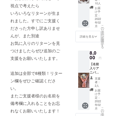
す。長
ト】
ます】
作られ
10人
お届け
財布と
視点で考えたら
【感謝
ランチ
ている
できま
お届
ペット
を込め
営業時
のは、
け予
す。 上
いろいろなリターンが生ま
ボトル
て「お
間（火
定：
mamat
乗せ支
がス
礼の
2022
曜日～
anoでこ
れました。すでにご支援く
援も可
ポッと
年02
メー
木曜
れまで
能で
入るサ
こ
月
ル」を
ださった方申し訳ありませ
日 11
の
にたく
す。 利
イズ
リ
お送り
時～14
タ
さんの
用券に
で、
ー
んが、また別途
いたし
時） ラ
ン
素敵な
詳細を見る
はご支
バッグ
を
ます】
ンチの
選
お菓子
援者様
イン
択
お気に入りのリターンを見
遠方に
内容は
す
を提供
のお名
バッグ
る
住んで
日替わ
してく
前と
として
つけましたらぜひ追加のご
8,0
いるご
りとな
ださっ
ちょっ
も使え
支援者
00
りま
た
支援をお願いいたします。
とした
円
ます。
様にも
す。営
【choc
メッ
外出用
【名前
この美
業時
olaterie
セージ
のおむ
入りア
味しい
間、ラ
_bouqu
を記載
つセッ
ニバー
追加は全部で8種類！リター
お菓子
ンチの
et】の
させて
トにも
サリー
を食べ
内容は
中村さ
いただ
支援
使って
ン欄をぜひご確認くださ
ブー
てほし
事前に
ん。お
者：
きま
くだ
ケ】※送
いとい
ホーム
2人
姉ちゃ
す。 備
さって
い。
付期間6
う思い
ペー
んと双
お届
考欄に
いるマ
月末日
で作っ
ジ、イ
け予
子の兄
ご支援
またご支援者様のお名前を
マさん
まで
たリ
定：
ンスタ
弟を育
者様の
もいま
【感謝
2022
ターン
グラム
備考欄に入れることをお忘
てる3児
お名前
す。 そ
年02
を込め
です。
などで
のママ
とママ
して開
こ
月
て「お
3000円
れなくお願いいたします！
の
ご案内
さんで
への
店当初
リ
礼の
のリ
タ
する予
す。
メッ