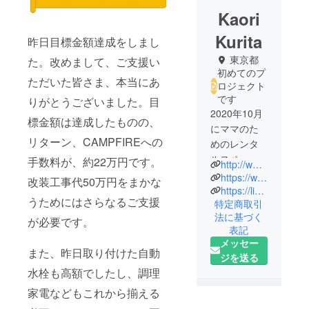
Kaori
Kurita
昨日目標金額達成をしまし
東京都
た。改めまして、ご支援い
初めてのプ
ただいた皆さま、本当にあ
ロジェクト
です
りがとうございました。目
2020年10月
標金額は達成したものの、
にママのた
リターン、CAMPFIREへの
めのレンタ
ルスペース
手数料が、約22万円です。
http://www.mamatano.jp
「mamatano
https://www.instagram.com/mamatano_akitsu/
改装工事代50万円をまかな
（ママタ
https://lin.ee/46jZhW9
うためにはさらなるご支援
特定商取引
ノ）をオー
法に基づく
プン。
が必要です。
表記
現在シェア
メッセー
キッチン＆
また、昨日取り付けた自動
ジを送る
カフェを立
水栓も高額でしたし、調理
ち上げるた
家電などもこれから揃える
めの準備中