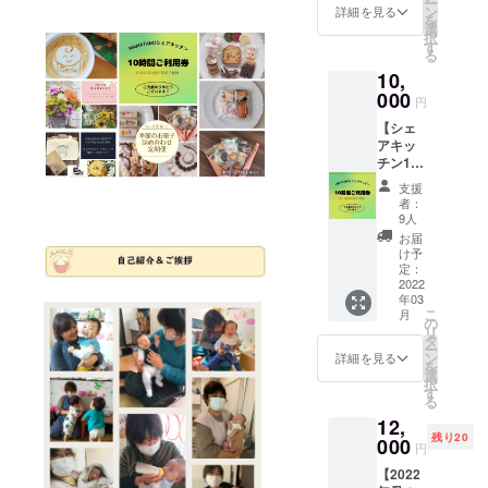
からお
ー
メー
ターン
ン
定で
詳細を見る
https://
セージ
付き合
を
ル」を
同様、
選
す。 カ
www.in
を記載
いをさ
択
お送り
こちら
す
フェの
stagra
くださ
せてい
る
いたし
を作ら
本格
m.com/
い。 お
ただい
10,
ます】
れてい
オープ
chocola
名前の
てい
初めて
000
るの
ンは3月
terie_b
円
み、
る、
のクラ
は、
1日で
ouquet/
メッ
IKENOY
【シェ
ウド
【choc
す。現
（共通
セージ
ACOFF
アキッ
ファン
olaterie
時点で
事項）
のみで
EEさん
チン10
ディン
_bouqu
は以下
名称：
も構い
のド
時間利
グの挑
et】の
のよう
焼き菓
支援
ませ
リップ
用券1
戦にご
中村さ
なメ
者：
子 原材
ん。ご
バッグ
枚】 ※
賛同く
んで
9人
ニュー
料：小
支援者
コー
備考欄
ださり
す。
をお出
お届
麦粉・
様から
ヒーは
にご支
ありが
（共通
け予
しする
バター
の温か
なかな
援者様
とうご
定：
事項）
予定で
（北海
いメッ
かカ
のお名
2022
ざいま
名称：
す。 ★
道）、
セージ
フェに
年03
前を記
す。 遠
焼き菓
ランチ
砂糖・
が
こ
行かれ
月
載くだ
方に住
の
子 原材
メ
グラ
mamat
リ
ないマ
さい。
んでい
タ
料：小
ニュー
ニュー
anoを利
ー
マたち
初めて
るご支
ン
麦粉・
詳細を見る
酵素玄
糖・て
用する
を
から大
のクラ
援者様
選
バ
米／醤
んさい
ママの
択
人気の
ウド
にもこ
す
ター・
油麹の
糖・粉
気持ち
る
商品で
ファン
の美味
砂糖・
炊き込
糖・は
を温か
す。 内
12,
ディン
しいお
グラ
みご飯
ちみ
くして
容量が
残り20
グの挑
000
菓子を
ニュー
鶏肉の
円
つ・卵
くれる
通常の
戦にご
食べて
糖・卵
麹漬け
（国
ことと
ドリッ
【2022
賛同く
ほしい
（国
焼き／
産）、
思いま