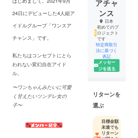
はじめまして。2021年9月
アチャ
ンス
24日にデビューした4人組ア
日本
イドルグループ「ワンスア
初めてのプ
ロジェクト
チャンス」です。
です
特定商取引
法に基づく
私たちはコンセプトにとら
表記
メッセー
われない変幻自在アイド
ジを送る
ル。
〜ワンちゃんみたいに可愛
リターンを
く甘えたいツンデレ女の
子〜
選ぶ
目標金額
未達でも
リターン