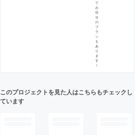
て
お
任
せ
の
プ
ラ
ン
も
あ
り
ま
す
！
このプロジェクトを見た人はこちらもチェックし
ています