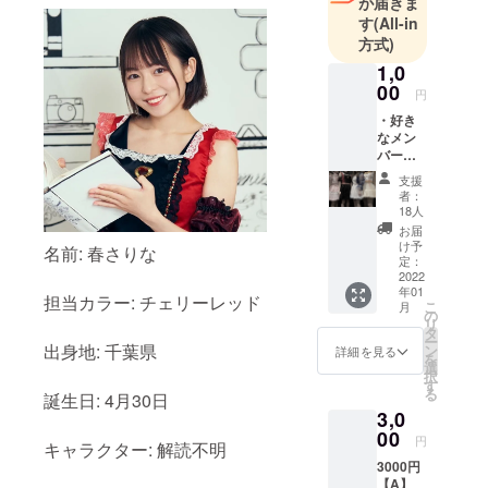
が届きま
す
(All-in
方式)
1,0
00
円
・好き
なメン
バーか
らお礼
支援
メッ
者：
セージ
18人
DM ・
お届
落書き
け予
名前: 春さりな
自撮り
定：
※Twitter
2022
年01
のDMに
担当カラー: チェリーレッド
こ
月
お送り
の
リ
するた
タ
ー
め、備
出身地: 千葉県
ン
詳細を見る
を
考欄に
選
択
アカウ
す
る
誕生日: 4月30日
ント名
3,0
と@か
らはじ
00
円
キャラクター: 解読不明
まる
3000円
ユー
【A】
ザー