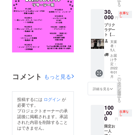
するた
ユー
す
らはじ
※デート
る
め、備
ザー
まる
はス
30,
考欄に
ネーム
ユー
タッフ
在庫な
アカウ
000
の記入
し
ザー
が見
円
ント名
をお願
ネーム
守って
プリク
と@か
いいた
の記入
います
ラデー
らはじ
しま
をお願
ト【南
まる
す。記
いいた
いる
ユー
入がな
しま
支援
か】 ※
ザー
い場合
す。記
者：
プリク
ネーム
はお送
5人
入がな
ラ代は
の記入
りする
い場合
お届
お支払
をお願
ことが
け予
はお送
いお願
いいた
定：
できま
りする
いいた
2022
しま
せんの
ことが
年01
しま
す。記
コメント
でご了
できま
もっと見る
こ
月
す。 ※
入がな
の
承くだ
せんの
リ
ツー
い場合
タ
さい。
でご了
ー
ショッ
はお送
ン
詳細を見る
承くだ
を
ト、ソ
りする
選
さい。
択
ロ、選
ことが
す
投稿するには
ログイン
が
※デート
る
択可能
できま
はス
必要です。
100
○プリク
せんの
タッフ
プロジェクトオーナーの承
ラ日程○
,00
でご了
在庫な
が見
し
認後に掲載されます。承認
全メン
承くだ
0
守って
円
バー1月
された内容を削除すること
さい。
います
30日の
限定お
※1月22
はできません。
11:00〜
一人
日