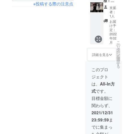
16:00の
様！！
15:00-
※投稿する際の注意点
間 場
YouTub
22:00 5
支援
所：都
eのMV
分間 ワ
者：
内近郊
の最後
ンチャ
1人
お一人
にMV支
ン公式
お届
様30
援・代
Twitter
け予
分〜1時
表協力
までご
定：
間まで
者様〇
2022
希望の
年02
の時間
〇様と
時間を
こ
月
制限が
記載で
第三希
の
リ
ありま
きる権
望まで
タ
ー
す。 日
利 ※法
お知ら
ン
詳細を見る
を
程をご
人様可
せくだ
選
択
変更す
能 ※記
さい。
す
る
ること
載した
このプロ
はでき
いお名
ジェクト
ません
前を備
のでご
考欄に
は、
All-In方
了承下
ご記入
式
です。
さい。
くださ
※
い。
目標金額に
Twitter
関わらず、
のDMに
て撮影
2021/12/31
場所を
23:59:59
ま
お送り
するた
でに集まっ
め、備