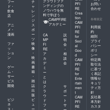
クラウドファ
フー
チ
PFI
お問い
ンディングの
ド・
ャ
RE
合わせ
ノウハウを無
飲食
レ
Crea
料で学ぼう
店
ン
tion
各種規定
CAMPFIRE
ジ
CAM
アカデミー
アニ
ス
利用規
PFI
メ・
ポ
約
RE
漫画
ー
CA
説
細則
for
ツ
MP
明
プライ
Soci
ファ
映
FI
会
バシー
al
ッ
像
RE
・
ポリ
Goo
ショ
・
ア
相
シー
d
ン
映
カ
談
特定商
CAM
画
デ
会
取引法
PFI
ゲー
書
ミ
に基づ
RE
ム・
籍
ー
く表記
for
サー
・
と
情報セ
Ente
ビス
雑
は
キュリ
rtain
開発
誌
ク
サ
ティ方
men
出
ラ
ポ
針
t
版
ウ
ー
反社基
CAM
ビジ
ビ
ド
ト
本方針
PFI
ネ
ュ
フ
サ
カスタ
RE
ス・
ー
ァ
ー