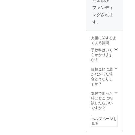
た金額が
考欄に
アカウ
ファンディ
ント名
ングされま
と@か
らはじ
す。
まる
ユー
ザー
支援に関するよ
ネーム
くある質問
の記入
をお願
手数料はいく
いいた
らかかります
しま
か？
す。記
入がな
目標金額に届
い場合
かなかった場
はお送
合どうなりま
りする
すか？
ことが
できま
支援で困った
せんの
時はどこに相
でご了
談したらいい
承くだ
ですか？
さい。
※デート
ヘルプページを
はス
見る
タッフ
が見