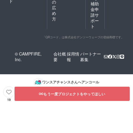
ド
の
補助
広
金申
め
請サ
方
ポー
ト
「QRコード」は株式会社デンソーウェーブの登録商標です。
© CAMPFIRE,
会社概
採用情
パートナー
Inc.
要
報
募集
ワンスアチャンス
さんへアンコール
もう一度プロジェクトをやってほしい
19