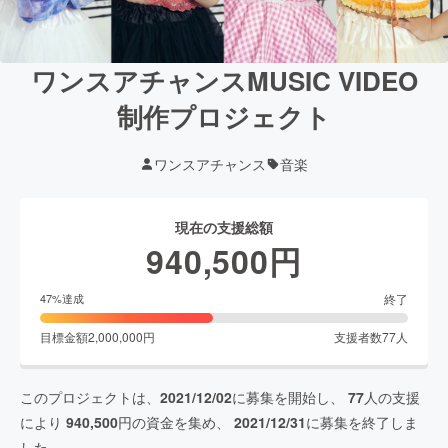
ワンスアチャンスMUSIC VIDEO
制作プロジェクト
ワンスアチャンス
音楽
現在の支援総額
940,500
円
終了
47
%達成
目標金額
2,000,000
円
支援者数
77
人
このプロジェクトは、
2021/12/02
に募集を開始し、
77
人の支援
により
940,500
円の資金を集め、
2021/12/31
に募集を終了しま
した