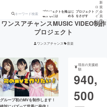
新
ロ
規
グ
会
プロジェクトを掲
はじ
プロジェクト
/
載するには
める
をさがす
イ
員
ン
登
ワンスアチャンスMUSIC VIDEO制作
録
プロジェクト
人気のプロ
注目のリ
注目の新着プロ
募集終了が近いプ
もうすぐ公開
ワンスアチャンス
音楽
ジェクト
ターン
ジェクト
ロジェクト
されます
アート・写真
音楽
現在の支援総
額
940,
テクノロジー・ガジェット
ゲーム・サ
500
映像・映画
書籍・雑誌
グループ初のMVを制作します！
ビジネス・起業
チャレンジ
絶対にバズって世界に発信！