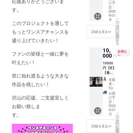
応援ありがとうございま
日
お一人
場所を
け予
はお送
17:00〜
様30
定：
お送り
りする
す。
23:00
2022
分〜1時
するた
ことが
年01
埼玉県
間まで
め、備
できま
こ
月
川口市
の時間
の
考欄に
このプロジェクトを通して
せんの
リ
内） ※
制限が
タ
アカウ
でご了
ー
写真撮
もっとワンスアチャンスを
ありま
ン
ント名
詳細を見る
承くだ
を
り放題
す。 日
選
と@か
さい。
択
盛り上げていきたい！
※メン
程をご
す
らはじ
※デート
る
バーと
変更す
まる
はス
10,
集合写
ること
ユー
タッフ
在庫な
ファンの皆様と一緒に夢を
真つき
000
はでき
し
ザー
が見
円
※出入り
ません
ネーム
守って
叶えたい！
10000
自由
のでご
の記入
います
円【B】
※Twitter
了承下
をお願
【春さ
のDMに
さい。
いいた
世に知れ渡るような大きな
りな】
て撮影
※
しま
支援
・オン
場所の
Twitter
作品を残したい！
す。記
者：
ライン
詳細を
のDMに
5人
入がな
オフ会
お送り
て撮影
い場合
お届
※5分間1
沢山の応援、ご支援宜しく
するた
場所を
け予
はお送
対1 ※
め、備
定：
お送り
りする
お願い致しま
Twitter
2022
考欄に
するた
ことが
年01
のDMに
アカウ
め、備
できま
こ
す。
月
てzoom
ント名
の
考欄に
せんの
リ
のルー
と@か
タ
アカウ
でご了
ー
ムIDを
らはじ
ン
ント名
詳細を見る
承くだ
を
お送り
まる
選
と@か
さい。
択