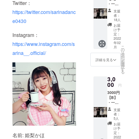
Twitter：
・一言
ネーム
メッ
の記入
https://twitter.com/sarinadanc
支援
セージ
をお願
者：
チェキ
いしま
18人
e0430
（コス
す。記
お届
プレ）
入がな
け予
・１０
Instagram：
い場
定：
秒動画
2022
合、お
年02
https://www.instagram.com/s
※Twitter
送りす
こ
月
のDMに
ること
の
リ
arina__.official/
て動画
ができ
タ
ー
をお送
ません
ン
詳細を見る
を
りする
のでご
選
択
ため、
了承く
す
る
備考欄
ださ
3,0
にアカ
い。
ウント
00
円
名と@
3000円
からは
【B】
じまる
・一言
ユー
メッ
ザー
支援
セージ
ネーム
者：
チェキ
の記入
5人
（コス
をお願
お届
プレ）
いいた
け予
・特典
しま
定：
名前: 姫梨かほ
券１枚
2022
す。記