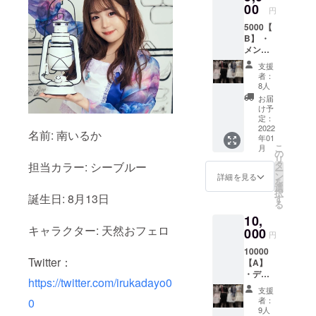
す。（1
00
円
人、複
5000【
数、集
B】 ・
合な
メン
ど）
バーと
（被り
支援
チャッ
なし）
者：
ト（1月
オフ
8人
21〜23
ショッ
お届
日） ・
ト生写
け予
20秒動
真は郵
定：
画 ※使
2022
送にて
名前: 南いるか
年01
うメッ
お送り
こ
月
セージ
致しま
の
リ
アプリ
す。 特
タ
担当カラー: シーブルー
ー
は
典券に
ン
詳細を見る
を
Twitter
つい
選
択
DMにて
誕生日: 8月13日
て。ワ
す
る
ご相談
ンスア
10,
いたし
チャン
キャラクター: 天然おフェロ
ます。
000
ス出演
円
※Twitter
ライブ
10000
のDMに
にてお
Twitter：
【A】
て動画
使い頂
・デコ
をお送
けます
https://twitter.com/irukadayo0
フレー
りする
(チェキ
支援
ム付き
ため、
2ショッ
者：
0
生写真
備考欄
トorソ
9人