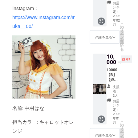
（メッ
にアカ
ロ&60
お届
セージ
ウント
Instagram：
秒間お
け予
付き）
名と@
定：
話し付
2022
https://www.instagram.com/ir
からは
き)
年02
じまる
こ
月
uka__00/
ユー
の
リ
ザー
タ
ー
ネーム
ン
詳細を見る
を
の記入
選
択
をお願
す
る
いいた
10,
しま
残り3
000
す。記
円
入がな
10000
い場合
【B】
はお送
【姫梨
りする
かほ】
ことが
支援
オンラ
できま
者：
インオ
せんの
2人
フ会 1
でご了
お届
対1 5分
承くだ
け予
名前: 中村はな
間 1月
定：
さい。
23日
2022
年01
12:00-
担当カラー: キャロットオレ
こ
月
15:00 5
の
リ
分間 ワ
タ
ンジ
ー
ンチャ
ン
詳細を見る
を