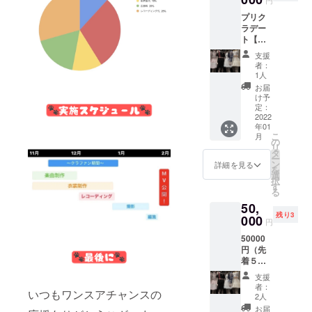
円
全メン
ません
プリク
バー1月
のでご
ラデー
30日の
了承下
ト【中
11:00〜
さい。
村は
16:00の
※
支援
な】 ※
間 場
Twitter
者：
プリク
所：都
のDMに
1人
ラ代は
内近郊
て撮影
お届
お支払
お一人
場所を
け予
いお願
様30
定：
お送り
いいた
2022
分〜1時
するた
年01
しま
間まで
め、備
こ
月
す。 ※
の時間
の
考欄に
リ
ツー
制限が
タ
アカウ
ー
ショッ
ありま
ン
ント名
詳細を見る
を
ト、ソ
す。 日
選
と@か
択
ロ、選
程をご
す
らはじ
る
択可能
変更す
まる
50,
○プリク
ること
ユー
残り3
ラ日程○
000
はでき
ザー
円
全メン
ません
ネーム
50000
バー1月
のでご
の記入
円（先
30日の
了承下
をお願
着５
11:00〜
さい。
いいた
名） ・
16:00の
※
しま
支援
MV見
間 場
Twitter
す。記
者：
いつもワンスアチャンスの
学
所：都
のDMに
2人
入がな
（1月16
内近郊
て撮影
い場合
お届