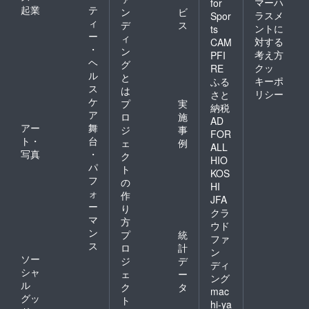
マーハ
for
起業
テ
ン
ビ
ラスメ
Spor
ィ
デ
ス
ントに
ts
ー
ィ
対する
CAM
・
ン
考え方
PFI
ヘ
グ
クッ
RE
ル
と
キーポ
ふる
ス
は
リシー
さと
ケ
プ
実
納税
ア
ロ
施
AD
アー
舞
ジ
事
FOR
ト・
台
ェ
例
ALL
写真
・
ク
HIO
パ
ト
KOS
フ
の
HI
ォ
作
JFA
ー
り
クラ
マ
方
ウド
ン
プ
統
ファ
ス
ロ
計
ン
ソー
ジ
デ
ディ
シャ
ェ
ー
ング
ル
ク
タ
mac
グッ
ト
hi-ya