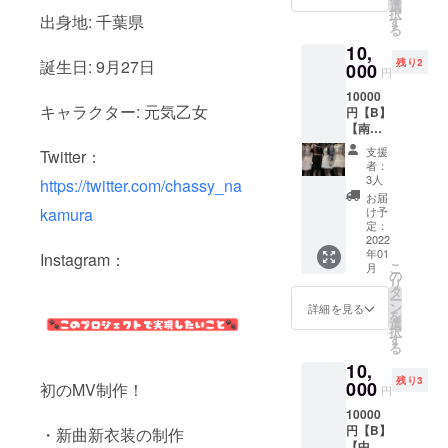
ン公式
選
択
Twitter
出身地: 千葉県
す
る
までご
10,
希望の
誕生日: 9月27日
残り2
時間を
000
円
第三希
10000
望まで
キャラクター: 元気乙女
円【B】
お知ら
【南い
せくだ
るか】
さい。
支援
Twitter：
オンラ
者：
インオ
3人
https://twitter.com/chassy_na
フ会 1
お届
月29日
kamura
け予
18:00-
定：
20:00 5
2022
年01
分間 ワ
Instagram：
こ
月
ンチャ
の
リ
ン公式
タ
ー
Twitter
ン
詳細を見る
を
までご
選
択
希望の
す
る
時間を
10,
第三希
残り3
望まで
000
初のMV制作！
円
お知ら
10000
せくだ
円【B】
・新曲新衣装の制作
さい。
【中村