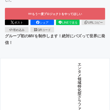
もう一度プロジェクトをやってほしい
ポスト
シェア
LINEで送る
URLコピー
埋め込み
QRコード
グループ初のMVを制作します！絶対にバズって世界に発
信！
エ
ン
タ
メ
領
域
特
化
型
ク
ラ
フ
ァ