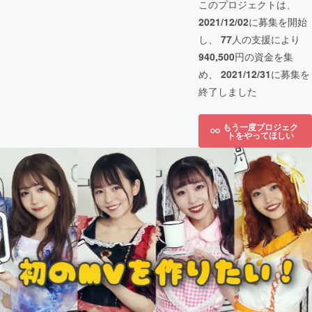
このプロジェクトは、
2021/12/02
に募集を開始
し、
77
人の支援により
940,500
円の資金を集
め、
2021/12/31
に募集を
終了しました
もう一度プロジェク
トをやってほしい