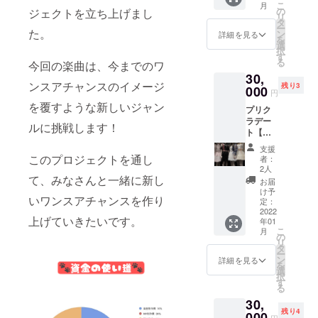
こ
月
す。 ※
の
ジェクトを立ち上げまし
リ
ツー
タ
ー
ショッ
た。
ン
詳細を見る
を
ト、ソ
選
択
ロ、選
す
る
今回の楽曲は、今までのワ
択可能
30,
○プリク
ンスアチャンスのイメージ
残り3
ラ日程○
000
円
全メン
を覆すような新しいジャン
プリク
バー1月
ラデー
30日の
ルに挑戦します！
ト【姫
11:00〜
梨か
16:00の
支援
ほ】 ※
間 場
このプロジェクトを通し
者：
プリク
所：都
2人
ラ代は
て、みなさんと一緒に新し
内近郊
お届
お支払
お一人
け予
いワンスアチャンスを作り
いお願
様30
定：
いいた
2022
分〜1時
上げていきたいです。
年01
しま
間まで
こ
月
す。 ※
の時間
の
リ
ツー
制限が
タ
ー
ショッ
ありま
ン
詳細を見る
を
ト、ソ
す。 日
選
択
ロ、選
程をご
す
る
択可能
変更す
30,
○プリク
ること
残り4
ラ日程○
000
はでき