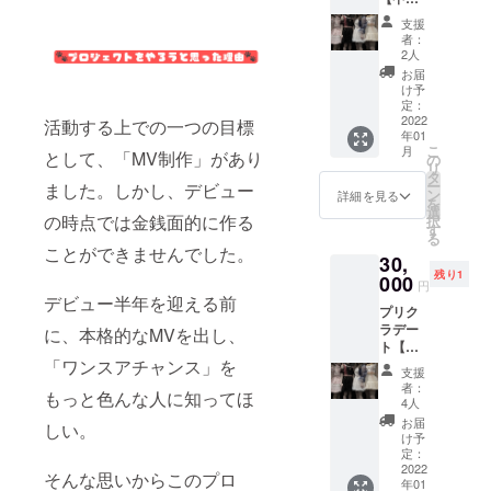
はな】
支援
オンラ
者：
インオ
2人
フ会 1
お届
月23日
け予
12:00-
定：
15:00 5
2022
活動する上での一つの目標
年01
分間 ワ
こ
月
として、「MV制作」があり
ンチャ
の
リ
ン公式
タ
ー
ました。しかし、デビュー
Twitter
ン
詳細を見る
を
までご
選
の時点では金銭面的に作る
択
希望の
す
る
時間を
ことができませんでした。
30,
第三希
残り1
望まで
000
円
お知ら
デビュー半年を迎える前
プリク
せくだ
ラデー
さい。
に、本格的なMVを出し、
ト【春
「ワンスアチャンス」を
さり
支援
な】 ※
者：
もっと色んな人に知ってほ
プリク
4人
ラ代は
お届
しい。
お支払
け予
いお願
定：
いいた
2022
そんな思いからこのプロ
年01
しま