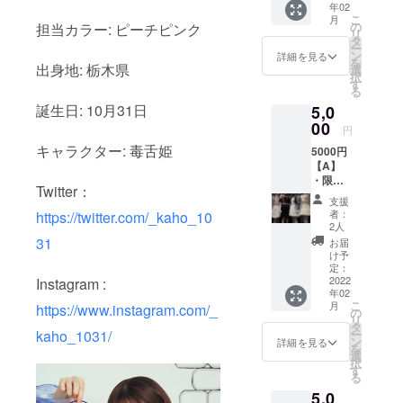
年02
チェキ
入がな
こ
月
は郵送
い場合
の
担当カラー: ピーチピンク
リ
にてお
はお送
タ
ー
送り致
りする
ン
詳細を見る
を
しま
出身地: 栃木県
ことが
選
択
す。 特
できま
す
る
典券に
せんの
誕生日: 10月31日
5,0
つい
でご了
て。ワ
00
承くだ
円
ンスア
さい。
キャラクター: 毒舌姫
5000円
チャン
チェキ
【A】
ス出演
は郵送
・限定
ライブ
にてお
Twitter：
オフ
にてお
送り致
支援
ショッ
使い頂
しま
者：
https://twitter.com/_kaho_10
ト生写
けます
す。
2人
真5種
(チェキ
31
お届
・特典
2ショッ
け予
券１枚
トorソ
定：
※限定オ
2022
Instagram :
ロ&60
年02
フ
秒間お
こ
月
https://www.instagram.com/_
ショッ
話し付
の
リ
ト生写
き)
タ
kaho_1031/
ー
真5種は
ン
詳細を見る
を
ランダ
選
択
ムと
す
る
なって
5,0
おりま