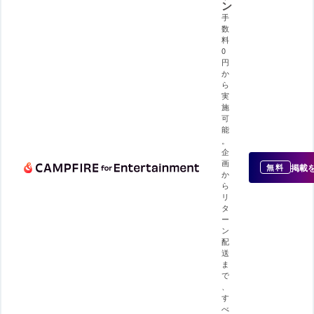
ン
手
数
料
0
円
か
ら
実
施
可
能
。
企
画
掲載
無料
か
ら
リ
タ
ー
ン
配
送
ま
で
、
す
べ