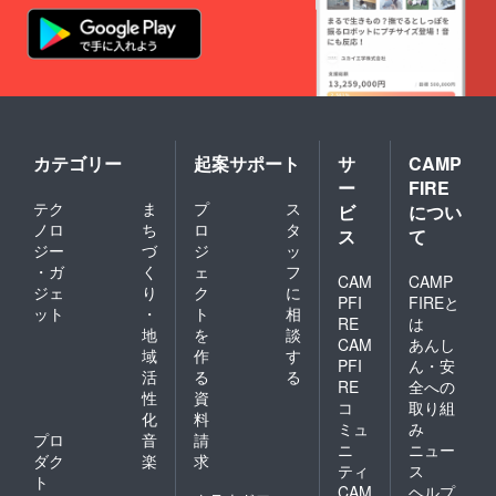
カテゴリー
起案サポート
サ
CAMP
ー
FIRE
テク
ま
プ
ス
ビ
につい
ノロ
ち
ロ
タ
ス
て
ジー
づ
ジ
ッ
・ガ
く
ェ
フ
CAM
CAMP
ジェ
り
ク
に
PFI
FIREと
ット
・
ト
相
RE
は
地
を
談
CAM
あんし
域
作
す
PFI
ん・安
活
る
る
RE
全への
性
資
コ
取り組
化
料
ミュ
み
プロ
音
請
ニ
ニュー
ダク
楽
求
ティ
ス
ト
CAM
ヘルプ