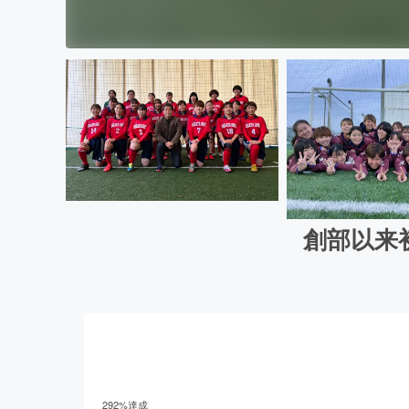
創部以来
292
%達成