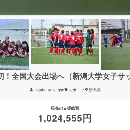
初！全国大会出場へ（新潟大学女子サ
niigata_univ_gsc
スポーツ
新潟県
現在の支援総額
1,024,555
円