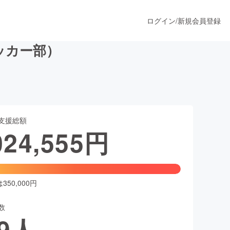
ログイン
/
新規会員登録
ッカー部）
うすぐ公開されます
支援総額
プロダクト
024,555
円
ファッション
スポーツ
50,000円
数
ア
ソーシャルグッド
9
人