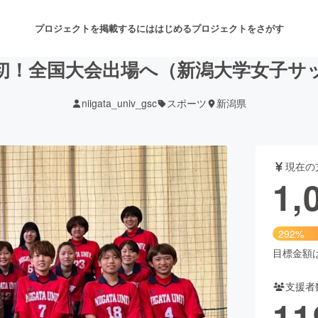
プロジェクトを掲載するには
はじめる
プロジェクトをさがす
初！全国大会出場へ（新潟大学女子サ
niigata_univ_gsc
スポーツ
新潟県
注目のリターン
注目の新着プロジェクト
募集終了が近いプロジェクト
も
現在の
音楽
舞台・パフォーマンス
1,
ゲーム・サービス開発
フード・飲食店
292%
書籍・雑誌出版
アニメ・漫画
目標金額は3
支援者
チャレンジ
ビューティー・ヘルスケ
11