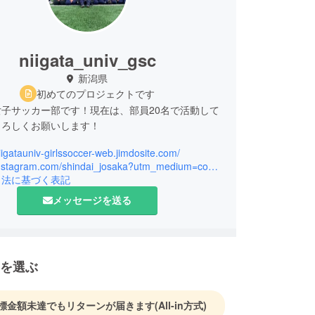
niigata_univ_gsc
新潟県
初めてのプロジェクトです
子サッカー部です！現在は、部員20名で活動して
よろしくお願いします！
niigatauniv-girlssoccer-web.jimdosite.com/
https://instagram.com/shindai_josaka?utm_medium=copy_link
引法に基づく表記
メッセージを送る
を選ぶ
標金額未達でもリターンが届きます
(All-in方式)