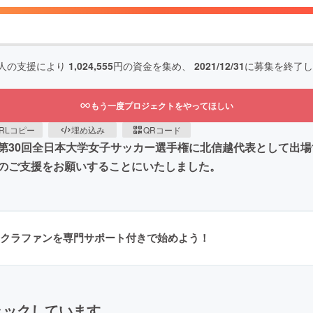
人の支援により
1,024,555
円の資金を集め、
2021/12/31
に募集を終了し
もう一度プロジェクトをやってほしい
RLコピー
埋め込み
QRコード
第30回全日本大学女子サッカー選手権に北信越代表として出
のご支援をお願いすることにいたしました。
クラファンを専門サポート付きで始めよう！
ェックしています