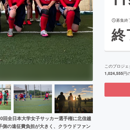
募集終
CAMPFIRE for Social Good
CAMPFIRE Creation
終
CAMPFIREふるさと納税
machi-ya
コミュニティ
このプロジェ
1,024,555
円
30回全日本大学女子サッカー選手権に北信越
手側の遠征費負担が大きく、クラウドファン