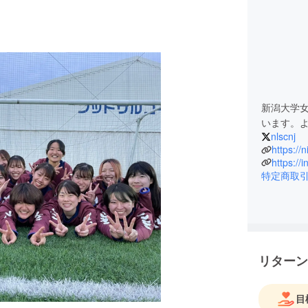
新潟大学女
います。
nlscnj
https://
特定商取
リターン
目