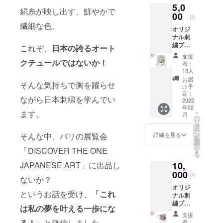
報告や
5,0
ており
いただ
画像も
絹糸が映し出す、鮮やかで
ます。
00
いて構
追って
円
「鯉の
いませ
送らせ
繊細な色。
オリジ
輪」の
ん。 ま
て頂き
ナル刺
タイト
た、ご
ます。
繍プリ
ルとロ
これぞ、
日本の誇るオート
支援頂
暖かく
ント
ゴサイ
いた方
ご支援
支援
ソフト
クチュールではないか！
ン入り
には、
のほど
者：
タッチ
美しい
いち早
18人
宜しく
ハンカ
色合い
く今後
お願い
お届
そんな気持ちで胸を躍らせ
チ オリ
で贈り
開催の
け予
いたし
ジナル
物ポス
定：
展示会
ます。
ながら日本刺繍を学んでい
刺繍
2022
トカー
や６月
年02
「鯉の
ドとし
に開会
ます。
こ
月
輪」」
ても、
の
の本プ
リ
の作品
また
タ
ロジェ
ー
のプリ
フォト
ン
クトの
そんな中、パリの展覧会
詳細を見る
を
ントが
スタン
選
ご報告
択
施され
「DISCOVER THE ONE
ドに入
す
や画像
る
たミニ
れて観
も追っ
JAPANESE ART」に出品し
10,
ハンカ
賞用と
て送ら
チで
000
しても
せて頂
円
ないか？
す。 柔
お使い
きま
オリジ
らかい
いただ
す。 暖
というお話を受け、
「これ
ナル刺
上質な
けま
かくご
繍プリ
肌触り
す。 こ
支援の
は私の夢を叶える一歩にな
ント
のハン
ちらは
ほど宜
支援
布マス
カチで
お礼の
る！」
と確信しました。
しくお
者：