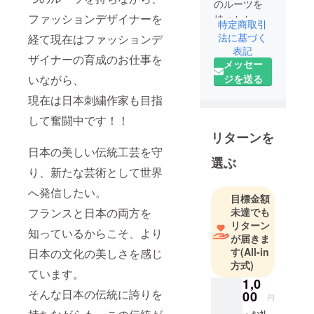
のルーツを
ファッションデザイナーを
持つわた
特定商取引
し。
法に基づく
経て現在はファッションデ
だからこそ
表記
ザイナーの育成のお仕事を
メッセー
より日本の
いながら、
ジを送る
伝統工芸の
美しさに魅
現在は日本刺繍作家も目指
了され、日
して奮闘中です！！
本刺繍を始
リターンを
めました。
日本の美しい伝統工芸を守
選ぶ
り、新たな芸術として世界
日本の美し
さを世界へ
へ発信したい。
目標金額
届けたい。
フランスと日本の両方を
未達でも
そして、よ
リターン
知っているからこそ、より
り日本の伝
が届きま
統工芸をよ
す
(All-in
日本の文化の美しさを感じ
方式)
り身近に感
ています。
じて頂きた
1,0
そんな日本の伝統に誇りを
00
い。
円