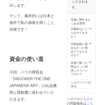
ングされま
使った
現物と
支援の
出します。
滑らか
少し色
ほど宜
す。
な肌触
味の違
しくお
りのマ
い等が
願いい
そして、最終的には日本と
スクと
ありま
たしま
支援に関するよ
なって
すがご
す。
海外で私の個展を開くこと
くある質問
おりま
了承く
す。 ま
目標です！
ださ
手数料はいく
た、女
い。 ま
らかかります
性にも
た、ご
か？
嬉しい
支援頂
UVカッ
いた方
目標金額に届
ト９
には、
かなかった場
０％以
いち早
合どうなりま
上！ 型
く今後
すか？
資金の使い道
崩れも
開催の
しにく
展示会
支援で困った
いの
や６月
時はどこに相
で、
に開会
談したらいい
今回、パリの展覧会
洗って
の本プ
ですか？
何度も
ロジェ
「DISCOVER THE ONE
使用し
クトの
ヘルプページを
ていた
JAPANESE ART」の出品費
ご報告
見る
だけま
や画像
用と渡航費に使わせていた
す。 素
も追っ
材：ポ
て送ら
だきます。
このプロジェクト
リエス
せて頂
の問題報告は
こち
テル８
きま