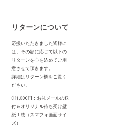
・こち
らのマ
スクは
医療用
ではあ
リターンについて
りませ
ん。ま
たウイ
ルス/細
応援いただきました皆様に
菌/花粉
を完全
は、その額に応じて以下の
に阻止
できる
リターンを心を込めてご用
もので
はあり
意させて頂きます。
ませ
詳細はリターン欄をご覧く
ん。 ・
プリン
ださい。
ト加工
は日本
国内で
①1,000円：お礼メールの送
行いま
す。 ま
付＆オリジナル待ち受け壁
た、ご
支援頂
紙１枚（スマフォ画面サイ
いた方
ズ）
には、
いち早