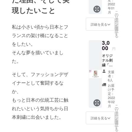
きま
マフォ
2022
す。 ご
現したいこと
年01
画面サ
自身の
こ
月
イズ）
待受に
の
リ
心を込
設定し
タ
ー
めてお
ていた
ン
詳細を見る
私は小さい頃から日本とフ
を
礼メー
だいて
選
択
ルを送
も、そ
す
ランスの架け橋になること
る
らせて
の他で
3,0
頂きま
使用し
をしたい。
す。 ま
00
ていた
円
た、オ
そんな夢を描いていまし
だいて
オリジ
リジナ
構いま
た。
ナル刺
ル待受
せん。
繍「鯉
も送付
また、
の輪」
させて
ご支援
支援
そして、ファッションデザ
ポスト
頂きま
頂いた
者：
カード
す。 ご
方に
6人
イナーとして奮闘するな
初のオ
自身の
は、い
お届
リジナ
待受画
ち早く
け予
か、
ル日本
面で毎
定：
今後開
刺繍作
2022
日美し
もっと日本の伝統工芸に触
催の展
年02
品の
い刺繍
示会や
こ
月
「鯉の
れたいという気持ちから日
を見け
の
６月に
リ
輪」の
ます
タ
開会の
ー
本刺繍に出会いました。
一部の
し、そ
ン
本プロ
詳細を見る
を
ポスト
のほか
選
ジェク
択
カード
にも使
す
トのご
る
となっ
用して