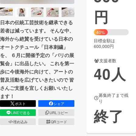
円
まちづくり・地域活性化
日本の伝統工芸技術を継承できる
若者は減っています。 そんな中、
CAMPFIRE for Social Good
CAMPFIRE Creation
40%
海外から絶賛を受けている日本の
CAMPFIREふるさと納税
machi-ya
コミュニティ
目標金額は
600,000円
オートクチュール「日本刺繍」
を、 ６月に開催予定の「パリの展
支援者数
覧会」に出品したい。 これを第一
40
人
歩に今後海外に向けて、アートの
普及活動を広げていきたいので 皆
さんご支援を宜しくお願いいたし
募集終了まで残
ます！
り
ポスト
シェア
終了
LINEで送る
URLコピー
埋め込み
QRコード