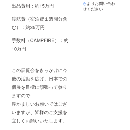
９％／
ら
よりお問い合わ
す。 暖
出品費用：約15万円
ポリウ
かくご
せください
レタン
支援の
１１％
ほど宜
渡航費（宿泊費１週間分含
サイ
しくお
ズ：フ
願いい
む）：約35万円
リー
たしま
（横幅
す。
手数料（CAMPFIRE）：約
8.5cm/
縦幅
10万円
14cm/
横全体
18.5cm
） 色：
転写プ
この展覧会をきっかけに今
リント
日本製
後の活動を広げ、日本での
注意事
項 ・マ
個展を目標に頑張って参り
スクは
ますので
感染
（侵
厚かましいお願いではござ
入）を
完全に
いますが、皆様のご支援を
防ぐも
のでは
宜しくお願いいたします。
ありま
せん。