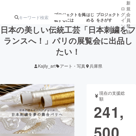
新
ロ
規
グ
会
プロジェクトを掲
はじ
プロジェクト
/
載するには
める
をさがす
イ
員
ン
登
日本の美しい伝統工芸「日本刺繍をフ
録
ランスへ！」パリの展覧会に出品し
たい！
人気のプロ
注目のリ
注目の新着プロ
募集終了が近いプ
もうすぐ公開
ジェクト
ターン
ジェクト
ロジェクト
されます
Kajily_art
アート・写真
兵庫県
アート・写真
音楽
現在の支援総
テクノロジー・ガジェット
ゲーム・サ
額
241,
映像・映画
書籍・雑誌
500
ビジネス・起業
チャレンジ