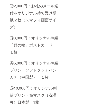
く今後
②2,000円：お礼のメール送
開催の
展示会
付＆オリジナル待ち受け壁
や６月
に開会
紙２枚（スマフォ画面サイ
の本プ
ロジェ
ズ）
クトの
ご報告
や画像
③3,000円：オリジナル刺繍
も追っ
「鯉の輪」ポストカード
て送ら
せて頂
１枚
きま
す。 暖
かくご
④5,000円：オリジナル刺繍
支援の
ほど宜
プリントソフトタッチハン
しくお
願いい
カチ（中国製） １枚
たしま
す。
⑤10,000円：オリジナル刺
繍プリント布マスク（洗濯
可）日本製 1枚