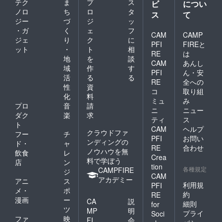
テク
ま
プ
ス
ビ
につい
ノロ
ち
ロ
タ
ス
て
ジー
づ
ジ
ッ
・ガ
く
ェ
フ
CAM
CAMP
ジェ
り
ク
に
PFI
FIREと
ット
・
ト
相
RE
は
地
を
談
CAM
あんし
域
作
す
PFI
ん・安
活
る
る
RE
全への
性
資
コ
取り組
化
料
ミュ
み
プロ
音
請
ニ
ニュー
ダク
楽
求
ティ
ス
ト
CAM
ヘルプ
クラウドファ
フー
チ
PFI
お問い
ンディングの
ド・
ャ
RE
合わせ
ノウハウを無
飲食
レ
Crea
料で学ぼう
店
ン
tion
各種規定
CAMPFIRE
ジ
CAM
アカデミー
アニ
ス
利用規
PFI
メ・
ポ
約
RE
漫画
ー
CA
説
細則
for
ツ
MP
明
プライ
Soci
ファ
映
FI
会