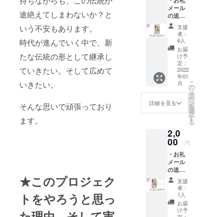
持ちながらも、この伝統が
・お礼
メール
ファッショ
途絶えてしまわないか？と
の送付
ンデザイ
・オリ
いう不安もあります。
支援
ナーとして
ジナル
者：
待ち受
日本のオー
6人
時代が進んでいく中で、新
け壁
お届
トクチュー
紙 １
たな伝統の形として継承し
け予
ル美術を展
枚（ス
定：
ていきたい。そして広めて
マフォ
2022
開します。
年01
画面サ
こ
いきたい。
月
イズ）
の
リ
心を込
タ
ー
めてお
ン
詳細を見る
そんな思いで頑張っており
を
礼メー
選
択
ルを送
す
ます。
る
らせて
2,0
頂きま
す。 ま
00
円
た、オ
・お礼
リジナ
メール
ル待受
の送付
画像を
★このプロジェク
・オリ
１枚
支援
ジナル
「鯉の
者：
待ち受
輪」を
トをやろうと思っ
1人
け壁
送付さ
お届
紙 ２
せて頂
け予
た理由、そして実
枚（ス
定：