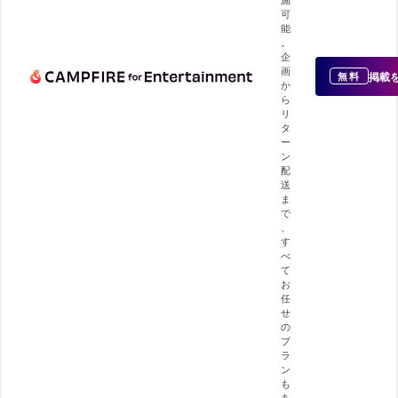
可
能
。
企
画
掲載
無料
か
ら
リ
タ
ー
ン
配
送
ま
で
、
す
べ
て
お
任
せ
の
プ
ラ
ン
も
あ