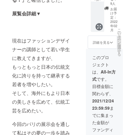
ク（洗
す。 ミ
お言葉
9人
願いい
濯可）
ニサイ
のお手
たしま
お届
１枚 オ
展覧会詳細▼
ズなの
紙もご
け予
す。
リジナ
でお出
定：
一緒さ
ル刺繍
2022
かけに
せて頂
年02
「鯉の
ぴった
きま
こ
月
輪」の
りで
の
す。 ま
リ
プリン
す。 素
タ
た、ご
ー
現在はファッションデザイ
トを施
材：綿
ン
支援頂
詳細を見る
を
したオ
１０
選
いた方
ナーの講師として若い学生
択
リジナ
０％ サ
す
には、
る
ルマス
イズ：
いち早
このプロ
に教えてきますが、
クで
横20cm
く今後
ジェクト
す。 機
/ 縦
もっともっと日本の伝統文
開催の
能性抜
20cm
展示会
は、
All-In方
化に誇りを持って継承する
群の日
色：イ
や６月
式
です。
本製マ
ンク
に開会
若者を増やしたい。
スクで
ジェッ
の本プ
目標金額に
す。 人
トプリ
ロジェ
そして、海外にもより日本
関わらず、
の肌に
ント 生
クトの
直接触
産国：
ご報告
2021/12/24
の美しさを広めて、伝統工
れるマ
中国製
や画像
23:59:59
ま
スクな
注意点
芸を広めたい。
も追っ
ので、
・画像
て送ら
でに集まっ
下着に
はイ
せて頂
た金額が
も使用
今回のパリの展示会を通し
メージ
きま
される
となり
す。 暖
ファンディ
て私はその夢の一歩を踏み
糸を
ます。
かくご