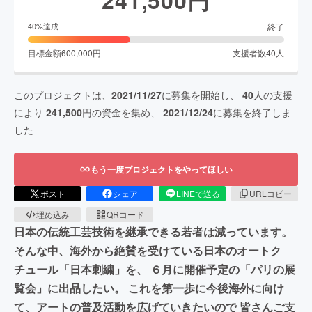
終了
40
%達成
目標金額
600,000
円
支援者数
40
人
このプロジェクトは、
2021/11/27
に募集を開始し、
40
人の支援
により
241,500
円の資金を集め、
2021/12/24
に募集を終了しま
した
もう一度プロジェクトをやってほしい
ポスト
シェア
LINEで送る
URLコピー
埋め込み
QRコード
日本の伝統工芸技術を継承できる若者は減っています。
そんな中、海外から絶賛を受けている日本のオートク
チュール「日本刺繍」を、 ６月に開催予定の「パリの展
覧会」に出品したい。 これを第一歩に今後海外に向け
て、アートの普及活動を広げていきたいので 皆さんご支