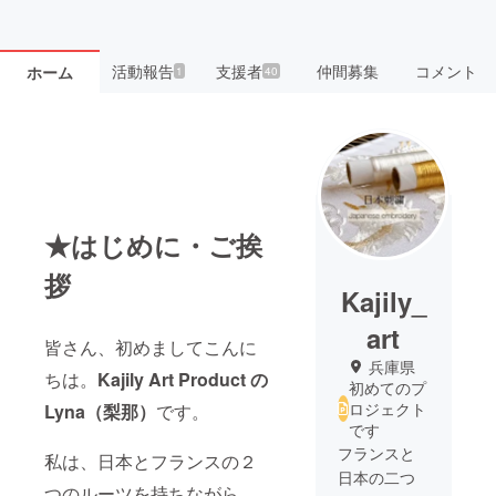
活動報告
支援者
仲間募集
コメント
ホーム
1
40
★はじめに・ご挨
拶
Kajily_
art
皆さん、初めましてこんに
兵庫県
ちは。
Kajily Art Product の
初めてのプ
ロジェクト
Lyna（梨那）
です。
です
フランスと
私は、日本とフランスの２
日本の二つ
つのルーツを持ちながら、