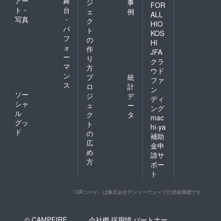
アー
舞
ジ
事
FOR
ト・
台
ェ
例
ALL
写真
・
ク
HIO
パ
ト
KOS
フ
の
HI
ォ
作
JFA
ー
り
クラ
マ
方
ウド
ン
プ
統
ファ
ス
ロ
計
ン
ソー
ジ
デ
ディ
シャ
ェ
ー
ング
ル
ク
タ
mac
グッ
ト
hi-ya
ド
の
補助
広
金申
め
請サ
方
ポー
ト
「QRコード」は株式会社デンソーウェーブの登録商標です。
© CAMPFIRE,
会社概
採用情
パートナー