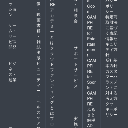
バシー
al
ッ
像
RE
・
ポリ
Goo
ショ
・
ア
相
シー
d
ン
映
カ
談
特定商
CAM
画
デ
会
取引法
PFI
ゲー
書
ミ
に基づ
RE
ム・
籍
ー
く表記
for
サー
・
と
情報セ
Ente
ビス
雑
は
キュリ
rtain
開発
誌
ク
サ
ティ方
men
出
ラ
ポ
針
t
版
ウ
ー
反社基
CAM
ビジ
ビ
ド
ト
本方針
PFI
ネ
ュ
フ
サ
カスタ
RE
ス・
ー
ァ
ー
マーハ
for
起業
テ
ン
ビ
ラスメ
Spor
ィ
デ
ス
ントに
ts
ー
ィ
対する
CAM
・
ン
考え方
PFI
ヘ
グ
クッ
RE
ル
と
キーポ
ふる
ス
は
リシー
さと
ケ
プ
実
納税
ア
ロ
施
AD