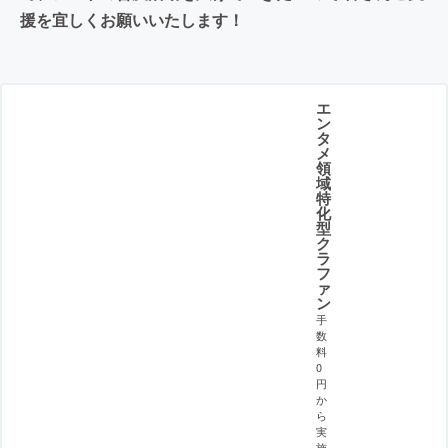
援を宜しくお願いいたします！
エ
ン
タ
メ
領
域
特
化
型
ク
ラ
フ
ァ
ン
手
数
料
0
円
か
ら
実
施