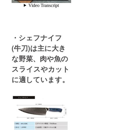
りま
び軽犯
り出荷
す。 そ
罪法第1
時期が
の場合
条第2号
遅れる
は【活
により
場合、
動報
禁止さ
早急に
告】に
れてい
ご連絡
て直ぐ
ます。
いたし
・シェフナイフ
にお知
また、
ます。
らせ致
18歳未
しま
満の方
(牛刀)は主に大き
す。
は本プ
【注意
ロジェ
な野菜、肉や魚の
事項​】
クトを
正当な
支援す
スライスやカット
理由な
ること
く刃物
はでき
に適しています。
を携帯
ませ
する行
ん。 ※
為は、
製造状
銃砲刀
況によ
剣類所
り出荷
持等取
時期が
締法第
遅れる
22条及
場合、
び軽犯
早急に
罪法第1
ご連絡
条第2号
いたし
により
ます。