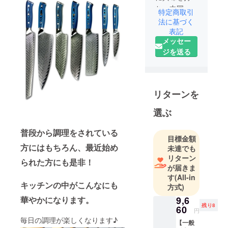
ち、中国輸
特定商取引
入がきっか
法に基づく
けで現地の
表記
メッセー
色々なメー
ジを送る
カーとの関
係が築くこ
とができ、
色々な商品
リターンを
を出品をさ
せていただ
選ぶ
いておりま
す。この度
普段から調理をされている
目標金額
はまだ日本
方にはもちろん、最近始め
未達でも
には販売さ
リターン
られた方にも是非！
れていない
が届きま
最新機種を
す
(All-in
キッチンの中がこんなにも
方式)
皆様に紹
介、メー
華やかになります。
9,6
残り8
60
カーの知名
円
毎日の調理が楽しくなります♪
度アップ、
【一般