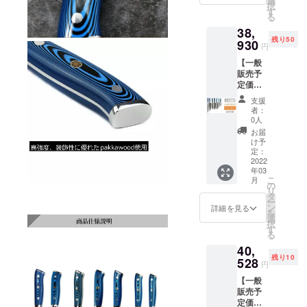
選
たしま
造、発
理由な
は本プ
択
包丁 ■
国の製
す
す。 ・
送が一
く刃物
ロジェ
る
シェフ
造メー
配送に
時ス
を携帯
クトを
38,
ナイフ
カーに
おける
トップ
する行
支援す
残り50
■文化包
930
発注を
リスク
する恐
円
為は、
ること
丁 ■三
出し
プロ
れがあ
銃砲刀
はでき
【一般
徳包丁
て、揃
ジェク
りま
剣類所
ませ
販売予
■菜切り
い次第
ト終了
す。 そ
持等取
ん。 ※
定価格
包丁 ■
日本に
後に出
の場合
締法第
製造状
45,800
ユー
発送。
来るだ
は【活
支援
22条及
況によ
円の
ティリ
受け取
け速や
者：
動報
び軽犯
り出荷
15%OF
ティナ
り後に
0人
かに配
告】に
罪法第1
時期が
F】→
イフ ■
速やか
送手配
お届
て直ぐ
条第2号
遅れる
38,930
パリン
に福岡
け予
を開始
にお知
により
場合、
円
グナイ
定：
の物流
いたし
らせ致
禁止さ
早急に
（税・
2022
フ ・配
会社か
ます
しま
れてい
ご連絡
年03
送料
送時期
ら順次
が、 中
す。
ます。
こ
いたし
月
込）
プロ
の
出荷を
国の春
【注意
また、
リ
ます。
【内
ジェク
タ
開始 い
節(大型
事項​】
18歳未
ー
容】 ■
ト終了
ン
たしま
詳細を見る
連休)に
正当な
満の方
を
筋引き
後に中
選
す。 ・
かかる
理由な
は本プ
択
包丁 ■
国の製
す
配送に
恐れが
く刃物
ロジェ
る
シェフ
造メー
おける
あるた
を携帯
クトを
40,
ナイフ
カーに
リスク
め製
する行
支援す
残り10
■文化包
528
発注を
プロ
造、発
円
為は、
ること
丁 ■三
出し
ジェク
送が一
銃砲刀
はでき
【一般
徳包丁
て、揃
ト終了
時ス
剣類所
ませ
販売予
■菜切り
い次第
後に出
トップ
持等取
ん。 ※
定価格
包丁 ■
日本に
来るだ