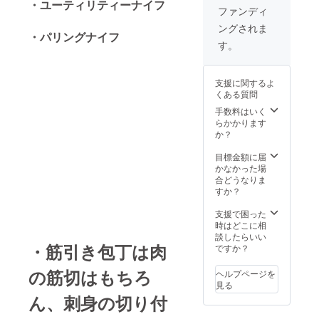
条第2号
いたし
・ユーティリティーナイフ
キナイ
出荷を
節(大型
ファンディ
らせ致
により
ます。
フ 4本
開始 い
連休)に
しま
禁止さ
ングされま
組 ・配
たしま
かかる
す。
れてい
・パリングナイフ
送時期
す。 ・
恐れが
す。
【注意
ます。
プロ
配送に
あるた
事項​】
また、
ジェク
おける
め製
正当な
18歳未
ト終了
リスク
造、発
理由な
満の方
支援に関するよ
後に中
プロ
送が一
く刃物
は本プ
くある質問
国の製
ジェク
時ス
を携帯
ロジェ
造メー
ト終了
手数料はいく
トップ
する行
クトを
カーに
後に出
らかかります
する恐
為は、
支援す
発注を
来るだ
か？
れがあ
銃砲刀
ること
出し
け速や
りま
剣類所
はでき
て、揃
かに配
目標金額に届
す。 そ
持等取
ませ
い次第
送手配
かなかった場
の場合
締法第
ん。 ※
日本に
を開始
合どうなりま
は【活
22条及
製造状
発送。
いたし
すか？
動報
び軽犯
況によ
受け取
ます
告】に
罪法第1
り出荷
り後に
が、 中
支援で困った
て直ぐ
条第2号
時期が
速やか
国の春
時はどこに相
にお知
により
遅れる
に福岡
節(大型
談したらいい
らせ致
禁止さ
場合、
の物流
・筋引き包丁は肉
連休)に
ですか？
しま
れてい
早急に
会社か
かかる
す。
ます。
ご連絡
ら順次
恐れが
【注意
の筋切はもちろ
また、
ヘルプページを
いたし
出荷を
あるた
事項​】
18歳未
見る
ます。
開始 い
め製
正当な
満の方
ん、刺身の切り付
たしま
造、発
理由な
は本プ
す。 ・
送が一
く刃物
ロジェ