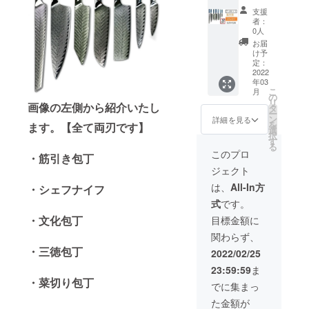
する恐
締法第
製造状
59,600
ユー
発送。
け速や
れがあ
支援
22条及
況によ
円の
ティリ
受け取
かに配
者：
りま
び軽犯
り出荷
32%OF
ティナ
り後に
0人
送手配
す。 そ
罪法第1
時期が
F】→
イフ ■
速やか
を開始
お届
の場合
条第2号
遅れる
40,528
パリン
に福岡
け予
いたし
は【活
により
場合、
円
グナイ
定：
の物流
ます
動報
禁止さ
早急に
（税・
2022
フ ・配
会社か
が、 中
告】に
れてい
ご連絡
年03
送料
送時期
ら順次
国の春
て直ぐ
ます。
こ
いたし
月
込）
プロ
の
出荷を
節(大型
にお知
また、
リ
ます。
【内
画像の左側から紹介いたし
ジェク
タ
開始 い
連休)に
らせ致
18歳未
ー
容】 ■
ト終了
ン
たしま
詳細を見る
かかる
しま
満の方
を
ます。【全て両刃です】
筋引き
後に中
選
す。 ・
恐れが
す。
は本プ
択
包丁 ■
国の製
す
配送に
あるた
【注意
ロジェ
る
シェフ
造メー
おける
このプロ
め製
事項​】
クトを
・筋引き包丁
ナイフ
カーに
リスク
造、発
正当な
支援す
ジェクト
■文化包
発注を
プロ
送が一
理由な
ること
丁 ■三
出し
ジェク
は、
All-In方
時ス
・シェフナイフ
く刃物
はでき
徳包丁
て、揃
ト終了
トップ
を携帯
ませ
式
です。
■菜切り
い次第
後に出
する恐
する行
ん。 ※
包丁 ■
日本に
来るだ
・文化包丁
目標金額に
れがあ
為は、
製造状
ユー
発送。
け速や
りま
銃砲刀
況によ
関わらず、
ティリ
受け取
かに配
す。 そ
剣類所
り出荷
ティナ
・三徳包丁
り後に
送手配
2022/02/25
の場合
持等取
時期が
イフ ■
速やか
を開始
は【活
締法第
遅れる
23:59:59
ま
パリン
に福岡
いたし
動報
22条及
場合、
・菜切り包丁
グナイ
の物流
ます
でに集まっ
告】に
び軽犯
早急に
フ & ■
会社か
が、 中
て直ぐ
罪法第1
ご連絡
た金額が
ステー
ら順次
国の春
にお知