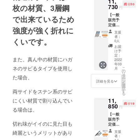
11,
ティリ
会社か
国の春
残り50
枚の材質、3層鋼
ティナ
730
ら順次
節(大型
円
イフ ■
出荷を
連休)に
【一般
パリン
開始 い
で出来ているため
かかる
販売予
グナイ
たしま
恐れが
定価格
フ ・配
す。 ・
あるた
強度が強く折れに
13,800
送時期
配送に
め製
支援
円の
プロ
おける
造、発
者：
くいです。
15%OF
ジェク
リスク
0人
送が一
F】→
ト終了
プロ
時ス
お届
11,730
後に中
ジェク
け予
トップ
円
国の製
定：
ト終了
する恐
また、真ん中の材質にハガ
（税・
2022
造メー
後に出
れがあ
年03
送料
カーに
来るだ
りま
ネのサビるタイプを使用し
こ
月
込）
発注を
の
け速や
す。 そ
リ
【内
出し
タ
かに配
た場合、
の場合
ー
容】 ■
て、揃
ン
送手配
詳細を見る
は【活
を
ステー
い次第
選
を開始
動報
択
キナイ
日本に
両サイドをステン系のサビ
す
いたし
告】に
る
フ 4本
発送。
ます
て直ぐ
11,
にくい材質で割り込んでい
組 ・配
受け取
が、 中
にお知
残り19
送時期
850
り後に
国の春
らせ致
円
る場合は、
プロ
速やか
節(大型
しま
【一般
ジェク
に福岡
連休)に
す。
販売予
ト終了
の物流
かかる
【注意
切れ味がイイのに見た目も
定価格
後に中
会社か
恐れが
事項​】
15,800
国の製
ら順次
あるた
正当な
支援
綺麗というメリットがあり
円の
造メー
出荷を
め製
者：
理由な
25%OF
カーに