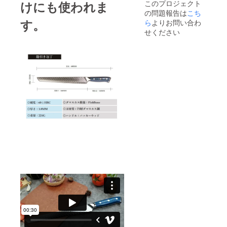
このプロジェクト
けにも使われま
配送に
時ス
を携帯
クトを
の問題報告は
こち
おける
トップ
する行
支援す
リスク
す。
ら
よりお問い合わ
する恐
為は、
ること
プロ
れがあ
銃砲刀
せください
はでき
ジェク
りま
剣類所
ませ
ト終了
す。 そ
持等取
ん。 ※
後に出
の場合
締法第
製造状
来るだ
は【活
22条及
況によ
け速や
動報
び軽犯
り出荷
かに配
告】に
罪法第1
時期が
送手配
て直ぐ
条第2号
遅れる
を開始
にお知
により
場合、
いたし
らせ致
禁止さ
早急に
ます
しま
れてい
ご連絡
が、 中
す。
ます。
いたし
国の春
【注意
また、
ます。
節(大型
事項​】
18歳未
連休)に
正当な
満の方
かかる
理由な
は本プ
恐れが
く刃物
ロジェ
あるた
を携帯
クトを
め製
する行
支援す
造、発
為は、
ること
送が一
銃砲刀
はでき
時ス
剣類所
ませ
トップ
持等取
ん。 ※
する恐
締法第
製造状
れがあ
22条及
況によ