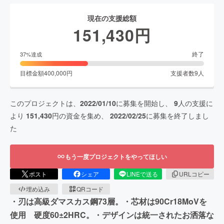
現在の支援総額
151,430
円
終了
37
%達成
目標金額
400,000
円
支援者数
9
人
このプロジェクトは、
2022/01/10
に募集を開始し、
9
人の支援に
より
151,430
円の資金を集め、
2022/02/25
に募集を終了しまし
た
もう一度プロジェクトをやってほしい
ポスト
シェア
LINEで送る
URLコピー
埋め込み
QRコード
・刃は高級ダマスカス鋼73層。・芯材は90Cr18MoVを
使用 硬度60±2HRC。・デザインは統一されたお洒落な