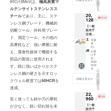
トップ
90Cr18MoVは、
極高炭素マ
締法第
況によ
を
シェフ
い次第
選
を開始
する恐
22条及
り出荷
択
ナイフ
日本に
す
いたし
ルテンサイトステンレスス
れがあ
び軽犯
時期が
る
■ユー
発送。
ます
りま
罪法第1
遅れる
20,
ティリ
チール
であり、主に、ステ
受け取
が、 中
す。 そ
条第2号
場合、
残り10
ティナ
128
り後に
国の春
の場合
円
により
早急に
ンレス鋼ブレード、機械的
イフ ■
速やか
節(大型
は【活
禁止さ
ご連絡
【一般
パリン
に福岡
連休)に
動報
れてい
いたし
切断ツール、外科用ブレー
販売予
グナイ
の物流
かかる
告】に
ます。
ます。
定価格
フ ・配
会社か
恐れが
て直ぐ
また、
ド、測定ツール、その他の
29,600
送時期
ら順次
あるた
にお知
支援
18歳未
円の
プロ
出荷を
め製
者：
高摩耗など、強い摩擦に耐
らせ致
満の方
32%OF
ジェク
開始 い
0人
造、発
しま
は本プ
F】→
ト終了
たしま
え、腐食性媒体で機能する
送が一
お届
す。
ロジェ
20,128
後に中
す。 ・
け予
時ス
【注意
クトを
円
部品の製造に使用されま
国の製
定：
配送に
トップ
事項​】
支援す
（税・
2022
造メー
おける
する恐
正当な
ること
年03
す。錆に強いばかりかステ
送料
カーに
リスク
れがあ
理由な
はでき
こ
月
込）
発注を
の
プロ
りま
く刃物
ませ
リ
ンレス鋼の硬さを示すロッ
【内
出し
タ
ジェク
す。 そ
を携帯
ん。 ※
ー
容】 ■
て、揃
ン
ト終了
詳細を見る
の場合
する行
クウェル硬度では
60HCR
を
製造状
を
シェフ
い次第
選
後に出
は【活
為は、
況によ
択
ナイフ
日本に
す
来るだ
達成。
動報
銃砲刀
り出荷
る
■ユー
発送。
け速や
告】に
剣類所
時期が
22,
ティリ
受け取
かに配
て直ぐ
持等取
遅れる
残り9
ティナ
960
り後に
長く使っても錆や刃の摩耗
送手配
にお知
円
締法第
場合、
イフ ■
速やか
を開始
らせ致
22条及
早急に
【一般
が少なく、鋭い切れ味を末
パリン
に福岡
いたし
しま
び軽犯
ご連絡
販売予
グナイ
の物流
ます
す。