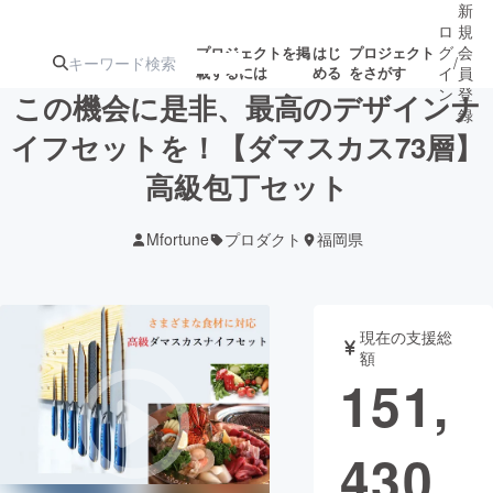
新
ロ
規
グ
会
プロジェクトを掲
はじ
プロジェクト
/
載するには
める
をさがす
イ
員
ン
登
この機会に是非、最高のデザインナ
録
イフセットを！【ダマスカス73層】
高級包丁セット
人気のプロ
注目のリ
注目の新着プロ
募集終了が近いプ
もうすぐ公開
ジェクト
ターン
ジェクト
ロジェクト
されます
Mfortune
プロダクト
福岡県
アート・写真
音楽
現在の支援総
テクノロジー・ガジェット
ゲーム・サ
額
151,
映像・映画
書籍・雑誌
430
ビジネス・起業
チャレンジ