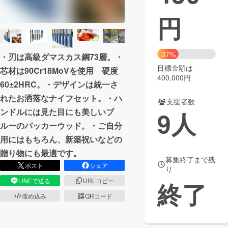
円
まちづくり・地域活性化
CAMPFIRE for Social Good
CAMPFIRE Creation
37%
・刃は高級ダマスカス鋼73層。・
CAMPFIREふるさと納税
machi-ya
コミュニティ
目標金額は
芯材は90Cr18MoVを使用 硬度
400,000円
60±2HRC。・デザインは統一さ
れたお洒落なナイフセット。・ハ
支援者数
ンドルには見た目にも美しいブ
9
人
ルーのパッカーウッド。・ご自分
用にはもちろん、新築祝いなどの
贈り物にも最適です。
募集終了まで残
ポスト
シェア
り
LINEで送る
URLコピー
終了
埋め込み
QRコード