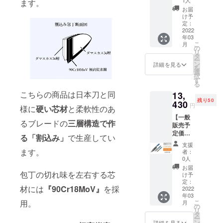
開始 い
1人
ます。
造、発
く刃物
F】→
発注を
たしま
送が一
お届
を携帯
11,850
出し
す。 ・
け予
時ス
する行
円
て、揃
定：
配送に
トップ
為は、
（税・
2022
い次第
おける
する恐
銃砲刀
年03
送料
日本に
リスク
れがあ
剣類所
こ
月
込）
発送。
の
プロ
りま
持等取
リ
【内
受け取
タ
ジェク
す。 そ
締法第
ー
容】 ■
り後に
ン
ト終了
詳細を見る
の場合
22条及
を
シェフ
速やか
選
後に出
は【活
び軽犯
択
ナイフ
に福岡
す
来るだ
動報
罪法第1
る
■ユー
の物流
け速や
告】に
条第2号
こちらの商品は日本刀と同
13,
ティリ
会社か
かに配
て直ぐ
により
残り50
ティナ
430
ら順次
送手配
にお知
円
禁止さ
様に
硬い芯材
と柔軟性のあ
イフ ■
出荷を
を開始
らせ致
れてい
【一般
パリン
開始 い
いたし
しま
るブレードの
三層構造で作
ます。
販売予
グナイ
たしま
ます
す。
また、
定価格
フ ・配
す。 ・
が、 中
る「割込み」
で生産してい
【注意
18歳未
15,800
送時期
配送に
国の春
事項​】
支援
満の方
円の
プロ
ます。
おける
節(大型
者：
正当な
は本プ
15%OF
ジェク
リスク
0人
連休)に
理由な
ロジェ
F】→
ト終了
プロ
かかる
お届
く刃物
クトを
13,430
包丁の切れ味を左右する芯
後に中
ジェク
け予
恐れが
を携帯
支援す
円
国の製
定：
ト終了
あるた
する行
ること
材には
『90Cr18MoV』
を採
（税・
2022
造メー
後に出
め製
為は、
はでき
年03
送料
カーに
来るだ
造、発
銃砲刀
ませ
用。
こ
月
込）
発注を
の
け速や
送が一
剣類所
ん。 ※
リ
【内
出し
タ
かに配
時ス
持等取
製造状
ー
容】 ■
て、揃
ン
送手配
詳細を見る