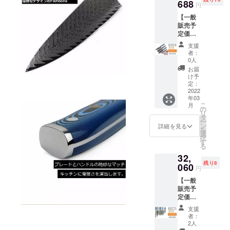
三徳包
688
い次第
後に出
する恐
円
締法第
製造状
丁 ■
日本に
来るだ
れがあ
22条及
況によ
【一般
ユー
発送。
け速や
りま
び軽犯
り出荷
販売予
ティリ
受け取
かに配
す。 そ
罪法第1
時期が
定価格
ティナ
り後に
送手配
の場合
条第2号
遅れる
46,600
イフ ■
速やか
を開始
は【活
支援
により
場合、
円の
パリン
に福岡
いたし
者：
動報
禁止さ
早急に
32%OF
グナイ
の物流
0人
ます
告】に
れてい
ご連絡
F】→
フ ・配
会社か
が、 中
お届
て直ぐ
ます。
いたし
31,688
送時期
ら順次
け予
国の春
にお知
また、
ます。
円
プロ
定：
出荷を
節(大型
らせ致
18歳未
（税・
2022
ジェク
開始 い
連休)に
しま
満の方
年03
送料
ト終了
たしま
かかる
す。
は本プ
こ
月
込）
後に中
の
す。 ・
恐れが
【注意
ロジェ
リ
【内
国の製
タ
配送に
あるた
事項​】
クトを
ー
容】 ■
造メー
ン
おける
詳細を見る
め製
正当な
支援す
を
シェフ
カーに
選
リスク
造、発
理由な
ること
択
ナイフ
発注を
す
プロ
送が一
く刃物
はでき
る
■菜切り
出し
ジェク
時ス
を携帯
ませ
32,
包丁 ■
て、揃
ト終了
トップ
する行
ん。 ※
残り8
三徳包
060
い次第
後に出
する恐
円
為は、
製造状
丁 ■
日本に
来るだ
れがあ
銃砲刀
況によ
【一般
ユー
発送。
け速や
りま
剣類所
り出荷
販売予
ティリ
受け取
かに配
す。 そ
持等取
時期が
定価格
ティナ
り後に
送手配
の場合
締法第
遅れる
45,800
イフ ■
速やか
を開始
は【活
支援
22条及
場合、
円の
パリン
に福岡
いたし
者：
動報
び軽犯
早急に
30%OF
グナイ
の物流
2人
ます
告】に
罪法第1
ご連絡
F】→