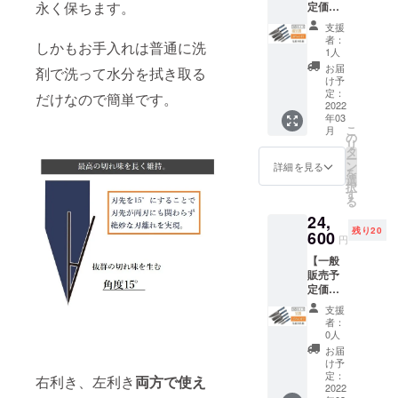
罪法第1
いたし
永く保ちます。
定価格
フ & ■
会社か
が、 中
【注意
条第2号
ます。
32,800
ステー
ら順次
国の春
事項​】
支援
により
円の
キナイ
出荷を
節(大型
者：
正当な
禁止さ
しかもお手入れは普通に洗
30%OF
フ 4本
開始 い
1人
連休)に
理由な
れてい
F】→
組 ・配
たしま
かかる
お届
く刃物
剤で洗って水分を拭き取る
ます。
22,960
送時期
す。 ・
け予
恐れが
を携帯
また、
円
プロ
定：
配送に
だけなので簡単です。
あるた
する行
18歳未
（税・
2022
ジェク
おける
め製
為は、
満の方
年03
送料
ト終了
リスク
造、発
銃砲刀
は本プ
こ
月
込）
後に中
の
プロ
送が一
剣類所
ロジェ
リ
【内
国の製
タ
ジェク
時ス
持等取
クトを
ー
容】 ■
造メー
ン
ト終了
詳細を見る
トップ
締法第
支援す
を
シェフ
カーに
選
後に出
する恐
22条及
ること
択
ナイフ
発注を
す
来るだ
れがあ
び軽犯
はでき
る
■菜切り
出し
け速や
りま
罪法第1
ませ
24,
包丁 ■
て、揃
かに配
す。 そ
条第2号
ん。 ※
残り20
三徳包
600
い次第
送手配
の場合
円
により
製造状
丁 ■
日本に
を開始
は【活
禁止さ
況によ
【一般
ユー
発送。
いたし
動報
れてい
り出荷
販売予
ティリ
受け取
ます
告】に
ます。
時期が
定価格
ティナ
り後に
が、 中
て直ぐ
また、
遅れる
32,800
イフ ■
速やか
国の春
にお知
支援
18歳未
場合、
円の
パリン
に福岡
節(大型
者：
らせ致
満の方
早急に
25%OF
グナイ
の物流
0人
連休)に
しま
は本プ
ご連絡
F】→
フ ・配
会社か
かかる
お届
す。
ロジェ
いたし
24,600
送時期
ら順次
け予
恐れが
【注意
クトを
ます。
円
プロ
定：
出荷を
右利き、左利き
両方で使え
あるた
事項​】
支援す
（税・
2022
ジェク
開始 い
め製
正当な
ること