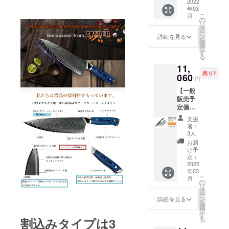
（税・
2022
日本に
年03
送料
発送。
こ
月
込）
受け取
の
リ
【内
り後に
タ
ー
容】 ■
速やか
ン
詳細を見る
を
ステー
に福岡
選
択
キナイ
の物流
す
る
フ 4本
会社か
11,
組 ・配
ら順次
残り7
送時期
060
出荷を
円
プロ
開始 い
【一般
ジェク
たしま
販売予
ト終了
す。 ・
定価格
後に中
配送に
15,800
国の製
おける
支援
円の
造メー
リスク
者：
30%OF
カーに
プロ
3人
F】→
発注を
ジェク
お届
11,060
出し
ト終了
け予
円
て、揃
定：
後に出
（税・
2022
い次第
来るだ
年03
送料
日本に
け速や
こ
月
込）
発送。
の
かに配
リ
【内
受け取
タ
送手配
ー
容】 ■
り後に
ン
を開始
詳細を見る
を
シェフ
速やか
選
いたし
択
ナイフ
に福岡
す
ます
る
割込みタイプは3
■ユー
の物流
が、 中