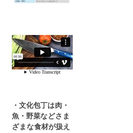
禁止さ
れてい
ます。
また、
18歳未
満の方
は本プ
ロジェ
クトを
支援す
ること
はでき
ませ
ん。 ※
製造状
況によ
り出荷
時期が
遅れる
場合、
早急に
・文化包丁は肉・
ご連絡
いたし
ます。
魚・野菜などさま
ざまな食材が扱え