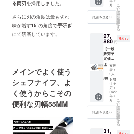
年03
送料
ト終了
る
両刃
を採用しました。
たしま
造、発
理由な
はでき
こ
月
込）
後に中
の
す。 ・
送が一
く刃物
ませ
リ
【内
国の製
タ
配送に
時ス
を携帯
ん。 ※
ー
さらに刃の角度は最も切れ
容】 ■
造メー
ン
おける
詳細を見る
トップ
する行
製造状
を
シェフ
カーに
選
リスク
する恐
為は、
況によ
択
味が増す
15°
の角度で
手研ぎ
ナイフ
発注を
す
プロ
れがあ
銃砲刀
り出荷
る
■菜切り
出し
ジェク
りま
剣類所
にて研磨しています。
時期が
27,
包丁 ■
て、揃
ト終了
す。 そ
持等取
遅れる
残り50
三徳包
880
い次第
後に出
の場合
円
締法第
場合、
丁 ■
日本に
来るだ
は【活
22条及
早急に
【一般
ユー
発送。
け速や
動報
び軽犯
ご連絡
販売予
ティリ
受け取
かに配
告】に
罪法第1
いたし
定価格
ティナ
り後に
送手配
て直ぐ
条第2号
ます。
32,800
イフ ■
速やか
を開始
にお知
支援
により
円の
パリン
メインでよく使う
に福岡
いたし
者：
らせ致
禁止さ
15%OF
グナイ
の物流
0人
ます
しま
れてい
F】→
フ ・配
会社か
が、 中
お届
シェフナイフ、よ
す。
ます。
27,880
送時期
ら順次
け予
国の春
【注意
また、
円
プロ
定：
出荷を
節(大型
事項​】
18歳未
く使うからこその
（税・
2022
ジェク
開始 い
連休)に
正当な
満の方
年03
送料
ト終了
たしま
かかる
理由な
は本プ
こ
月
便利な
刃幅55MM
込）
後に中
の
す。 ・
恐れが
く刃物
ロジェ
リ
【内
国の製
タ
配送に
あるた
を携帯
クトを
ー
容】 ■
造メー
ン
おける
詳細を見る
め製
する行
支援す
を
シェフ
カーに
選
リスク
造、発
為は、
ること
択
ナイフ
発注を
す
プロ
送が一
銃砲刀
はでき
る
■菜切り
出し
ジェク
時ス
剣類所
ませ
31,
包丁 ■
て、揃
ト終了
トップ
持等取
ん。 ※
残り10