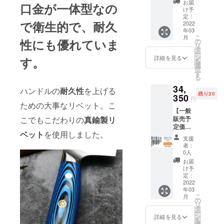
フ & ■
会社か
が、 中
お届
て直ぐ
口金が一体型なの
条第2号
いたし
32,060
ステー
ら順次
け予
国の春
にお知
により
ます。
円
キナイ
定：
出荷を
節(大型
らせ致
禁止さ
で衛生的で、耐久
（税・
2022
フ 4本
開始 い
連休)に
しま
れてい
年03
送料
組 ・配
たしま
かかる
す。
ます。
こ
月
込）
性にも優れていま
送時期
の
す。 ・
恐れが
【注意
また、
リ
【内
プロ
タ
配送に
あるた
事項​】
18歳未
ー
容】 ■
ジェク
ン
おける
詳細を見る
す。
め製
正当な
満の方
を
筋引き
ト終了
選
リスク
造、発
理由な
は本プ
択
包丁 ■
後に中
す
プロ
送が一
く刃物
ロジェ
る
シェフ
国の製
ジェク
時ス
を携帯
クトを
34,
ナイフ
造メー
ハンドルの
耐久性
を上げる
ト終了
トップ
する行
支援す
残り20
■文化包
350
カーに
後に出
する恐
円
為は、
ること
丁 ■三
ための大事なリベット。こ
発注を
来るだ
れがあ
銃砲刀
はでき
【一般
徳包丁
出し
け速や
りま
剣類所
ませ
こでもこだわりの
真鍮製リ
販売予
■菜切り
て、揃
かに配
す。 そ
持等取
ん。 ※
定価格
包丁 ■
い次第
送手配
の場合
締法第
製造状
ベット
を使用しました。
45,800
ユー
日本に
を開始
は【活
支援
22条及
況によ
円の
ティリ
発送。
いたし
者：
動報
び軽犯
り出荷
25%OF
ティナ
受け取
0人
ます
告】に
罪法第1
時期が
F】→
イフ ■
り後に
が、 中
お届
て直ぐ
条第2号
遅れる
34,350
パリン
速やか
け予
国の春
にお知
により
場合、
円
グナイ
定：
に福岡
節(大型
らせ致
禁止さ
早急に
（税・
2022
フ ・配
の物流
連休)に
しま
れてい
ご連絡
年03
送料
送時期
会社か
かかる
す。
ます。
こ
いたし
月
込）
プロ
の
ら順次
恐れが
【注意
また、
リ
ます。
【内
ジェク
タ
出荷を
あるた
事項​】
18歳未
ー
容】 ■
ト終了
ン
開始 い
詳細を見る
め製
正当な
満の方
を
筋引き
後に中