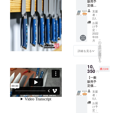
販売予
低価格での
定価格
ご提供をし
13,800
支援
たいと思い
円の
者：
30%OF
ます。
2人
F】→
お届
9,660円
け予
（税・
定：
送料
2022
年03
込）
こ
月
【内
の
リ
容】 ■
タ
ー
ステー
ン
詳細を見る
を
キナイ
選
択
フ 4本
す
る
組 ・配
10,
送時期
残り20
プロ
350
円
ジェク
【一般
ト終了
販売予
後に中
定価格
国の製
13,800
造メー
支援
円の
カーに
者：
25%OF
発注を
0人
F】→
出し
お届
10,350
て、揃
け予
円
い次第
定：