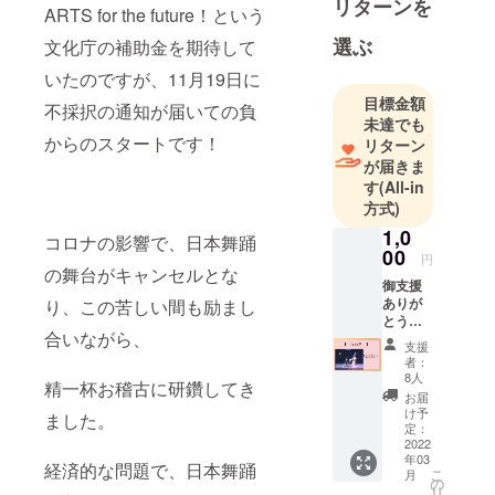
リターンを
ARTS for the future！という
選ぶ
文化庁の補助金を期待して
いたのですが、11月19日に
目標金額
不採択の通知が届いての負
未達でも
からのスタートです！
リターン
が届きま
す
(All-in
方式)
1,0
コロナの影響で、日本舞踊
00
円
の舞台がキャンセルとな
御支援
ありが
り、この苦しい間も励まし
とうご
合いながら、
ざいま
支援
す。 発
者：
表会に
8人
精一杯お稽古に研鑽してき
出演し
お届
た子ど
け予
ました。
も達か
定：
ら、御
2022
年03
礼の葉
経済的な問題で、日本舞踊
こ
月
書を送
の
リ