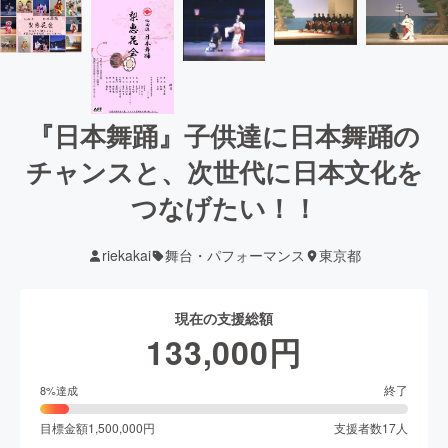
『日本舞踊』子供達に日本舞踊の
チャンスと、次世代に日本文化を
つなげたい！！
riekakai
舞台・パフォーマンス
東京都
現在の支援総額
133,000
円
終了
8
%達成
目標金額
1,500,000
円
支援者数
17
人