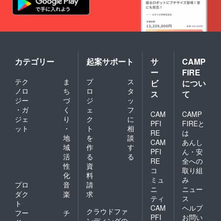
カテゴリー
起案サポート
サ
CAMP
ー
FIRE
テク
ま
プ
ス
ビ
につい
ノロ
ち
ロ
タ
ス
て
ジー
づ
ジ
ッ
・ガ
く
ェ
フ
CAM
CAMP
ジェ
り
ク
に
PFI
FIREと
ット
・
ト
相
RE
は
地
を
談
CAM
あんし
域
作
す
PFI
ん・安
活
る
る
RE
全への
性
資
コ
取り組
化
料
ミュ
み
プロ
音
請
ニ
ニュー
ダク
楽
求
ティ
ス
ト
CAM
ヘルプ
クラウドファ
フー
チ
PFI
お問い
ンディングの