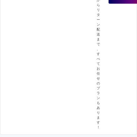
ら
リ
タ
ー
ン
配
送
ま
で
、
す
べ
て
お
任
せ
の
プ
ラ
ン
も
あ
り
ま
す
！