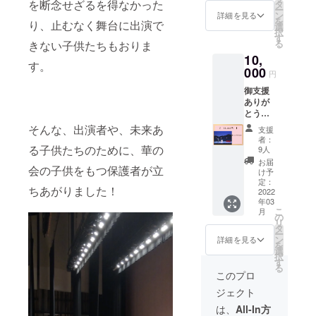
らせて
を断念せざるを得なかった
タ
ー
いただ
ン
詳細を見る
を
り、止むなく舞台に出演で
きま
選
択
す。
す
る
きない子供たちもおりま
10,
す。
000
円
御支援
ありが
とうご
ざいま
そんな、出演者や、未来あ
支援
す。
者：
12/5 発
る子供たちのために、華の
9人
表会の
お届
会の子供をもつ保護者が立
DVDを
け予
送らせ
定：
ちあがりました！
ていた
2022
年03
だきま
こ
月
す。 ※
の
リ
華の会
タ
ー
DVDは
ン
詳細を見る
を
無断使
選
択
用厳禁
す
る
です。
このプロ
ジェクト
は、
All-In方