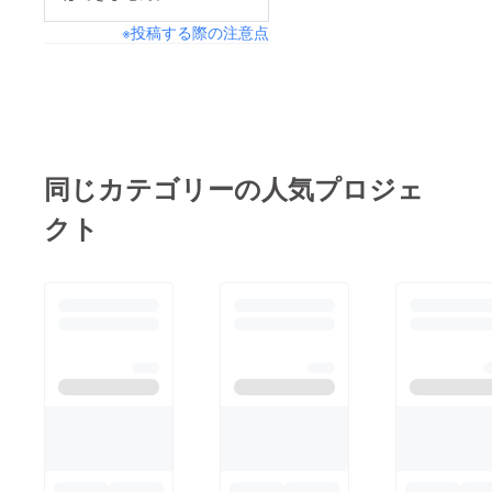
衣装、大道具、小道
※投稿する際の注意点
具、地方とたくさんの
方によって作られてい
るため、とても費用が
掛かります。今回初め
て本物の舞台を経験
し、満足感いっぱい
同じカテゴリーの人気プロジェ
で、是非また舞台に立
クト
ちたい‼︎と子どもたち
は次の舞台へ意欲を
もっています。子供た
ちの日本舞踊継続目的
のため、次回の大舞台
に出演できるように、
是非ご協力をお願い致
します。三ツ面子守京
の四季