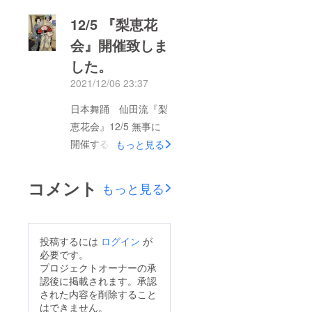
12/5 『梨恵花
会』開催致しま
した。
2021/12/06 23:37
日本舞踊 仙田流『梨
恵花会』12/5 無事に
開催することができま
もっと見る
した！梨恵花先生をは
じめ、初めての舞台の
コメント
もっと見る
子から、88歳で引退公
演となった方まで、久
しぶりにお客様の前に
投稿するには
ログイン
が
立ち、緊張をしながら
必要です。
も楽しく踊ることがで
プロジェクトオーナーの承
認後に掲載されます。承認
きました。日本舞踊の
された内容を削除すること
舞台は、顔師、床山、
はできません。