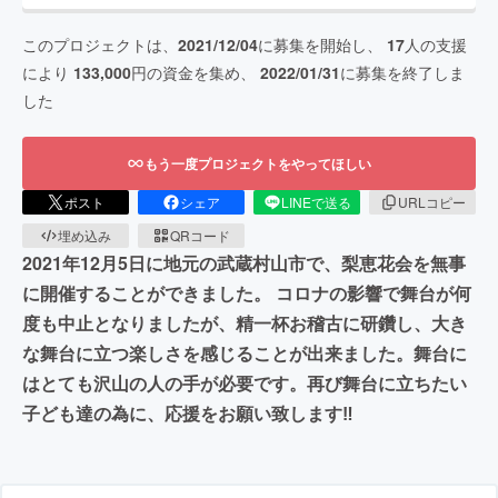
このプロジェクトは、
2021/12/04
に募集を開始し、
17
人の支援
により
133,000
円の資金を集め、
2022/01/31
に募集を終了しま
した
もう一度プロジェクトをやってほしい
ポスト
シェア
LINEで送る
URLコピー
埋め込み
QRコード
2021年12月5日に地元の武蔵村山市で、梨恵花会を無事
に開催することができました。 コロナの影響で舞台が何
度も中止となりましたが、精一杯お稽古に研鑽し、大き
な舞台に立つ楽しさを感じることが出来ました。舞台に
はとても沢山の人の手が必要です。再び舞台に立ちたい
子ども達の為に、応援をお願い致します‼︎