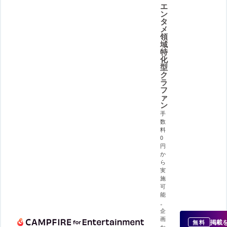
エ
ン
タ
メ
領
域
特
化
型
ク
ラ
フ
ァ
ン
手
数
料
0
円
か
ら
実
施
可
能
。
企
画
掲載
無料
か