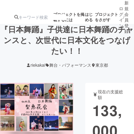
新
ロ
規
グ
会
プロジェクトを掲
はじ
プロジェクト
/
載するには
める
をさがす
イ
員
ン
登
『日本舞踊』子供達に日本舞踊のチャ
録
ンスと、次世代に日本文化をつなげ
たい！！
人気のプロ
注目のリ
注目の新着プロ
募集終了が近いプ
もうすぐ公開
ジェクト
ターン
ジェクト
ロジェクト
されます
riekakai
舞台・パフォーマンス
東京都
アート・写真
音楽
現在の支援総
テクノロジー・ガジェット
ゲーム・サ
額
133,
映像・映画
書籍・雑誌
000
ビジネス・起業
チャレンジ