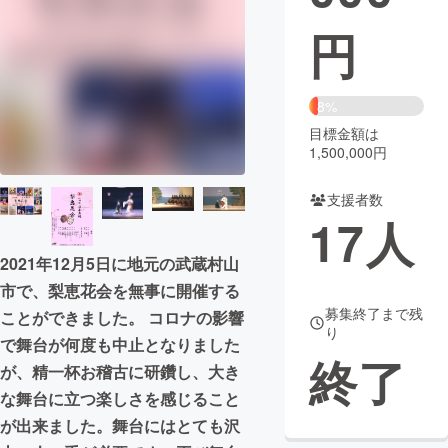
円
まちづくり・地域活性化
CAMPFIRE for Social Good
CAMPFIRE Creation
8%
CAMPFIREふるさと納税
machi-ya
コミュニティ
目標金額は
1,500,000円
支援者数
17
人
2021年12月5日に地元の武蔵村山
市で、梨恵花会を無事に開催する
募集終了まで残
ことができました。 コロナの影響
り
で舞台が何度も中止となりました
終了
が、精一杯お稽古に研鑽し、大き
な舞台に立つ楽しさを感じること
が出来ました。舞台にはとても沢