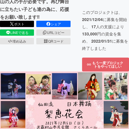
山の人の手が必要です。再び舞台
に立ちたい子ども達の為に、応援
このプロジェクトは、
をお願い致します‼︎
2021/12/04
に募集を開始
ポスト
シェア
し、
17
人の支援により
LINEで送る
URLコピー
133,000
円の資金を集
め、
2022/01/31
に募集を
埋め込み
QRコード
終了しました
もう一度プロジェク
トをやってほしい