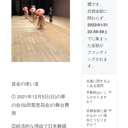
式
です。
目標金額に
関わらず、
2022/01/31
23:59:59
ま
でに集まっ
た金額が
ファンディ
ングされま
す。
支援に関するよ
資金の使い道
くある質問
手数料はいく
① 2021年12月5日(日)の華
らかかります
か？
の会(仙田梨恵花会)の舞台費
目標金額に届
用
かなかった場
合どうなりま
すか？
②経済的な理由で日本舞踊