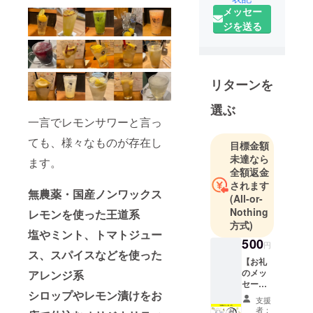
がち。
メッセー
居酒屋を運
ジを送る
営している
企業のマー
ケティング
の仕事をし
リターンを
ています！
選ぶ
2021年10月
一言でレモンサワーと言っ
よりプログ
ても、様々なものが存在し
ラミングを
目標金額
習い始めま
未達なら
ます。
全額返金
した。プロ
されます
トアウトス
無農薬・国産ノンワックス
(All-or-
タジオpo05
Nothing
レモンを使った王道系
期生。
方式)
塩やミント、トマトジュー
500
円
ス、スパイスなどを使った
【お礼
のメッ
アレンジ系
セー
シロップやレモン漬けをお
ジ】 ご
支援
支援い
者：