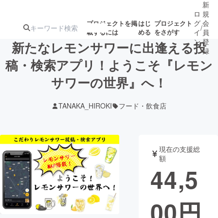
新
ロ
規
グ
会
プロジェクトを掲
はじ
プロジェクト
/
載するには
める
をさがす
イ
員
ン
登
新たなレモンサワーに出逢える投
録
稿・検索アプリ！ようこそ『レモン
サワーの世界』へ！
人気のプロ
注目のリ
注目の新着プロ
募集終了が近いプ
もうすぐ公開
ジェクト
ターン
ジェクト
ロジェクト
されます
TANAKA_HIROKI
フード・飲食店
アート・写真
音楽
現在の支援総
テクノロジー・ガジェット
ゲーム・サ
額
44,5
映像・映画
書籍・雑誌
00
円
ビジネス・起業
チャレンジ