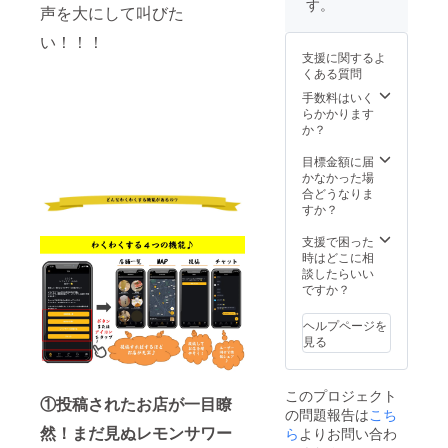
す。
声を大にして叫びた
れさせ
ジに、
ていた
初期協
い！！！
だきま
賛メン
支援に関するよ
す！
バーと
くある質問
※①の開
して1年
発支援
間お名
手数料はいく
に関し
前を入
らかかります
ては、
れさせ
か？
Google
ていた
アカウ
だきま
目標金額に届
ントさ
す！
かなかった場
えあれ
※②の登
合どうなりま
ば大丈
録に当
すか？
夫で
たって
す。一
は簡単
支援で困った
部
な審査
時はどこに相
Google
をさせ
談したらいい
Apps
ていた
ですか？
Script
だきま
（GAS
す（公
ヘルプページを
）を使
序良俗
見る
用しま
に反し
すが、
ていな
プログ
いなど
このプロジェクト
ラミン
のレベ
①投稿されたお店が一目瞭
の問題報告は
こち
グ初心
ル）。
者でも
然！まだ見ぬレモンサワー
ら
よりお問い合わ
本名で
問題あ
も、愛