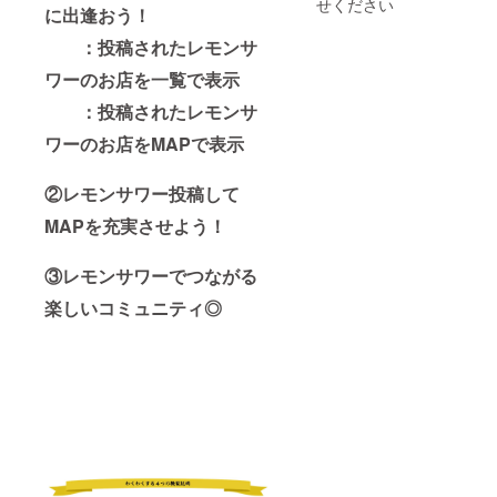
せください
に出逢おう！
りませ
称で
ん。
も、ご
：投稿されたレモンサ
※②の登
希望の
録に当
表記を
ワーのお店を一覧で表示
たって
「備考
は簡単
欄」に
：投稿されたレモンサ
な審査
ご記入
をさせ
ワーのお店をMAPで表示
くださ
ていた
い。
だきま
②レモンサワー投稿して
す（公
序良俗
MAPを充実させよう！
に反し
ていな
いなど
③レモンサワーでつながる
のレベ
ル）。
楽しいコミュニティ◎
本名で
も、愛
称で
も、ご
希望の
表記を
「備考
欄」に
ご記入
くださ
い。