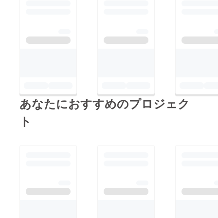
ンサワーで店を選ぶ
だきますので、引き続
か。ニッチだけど、い
き、宜しくお願い致し
いフォーカス。・俺も
ます！
レモンサワー飲みなが
ら応援してます・既に
レモンサワー飲みなが
らピッチw・体調悪く
てレモンサワー抜いた
あなたにおすすめのプロジェク
ら悪化した話好き・レ
モンサワー愛溢れるプ
ト
レゼン素敵でした！
と、たくさんのコメン
トやツイートをいただ
き、嬉しい限りです！
そして、DEMODAYに
て本邦初公開！アプリ
名決定しました！今ま
で『レモンサワーの世