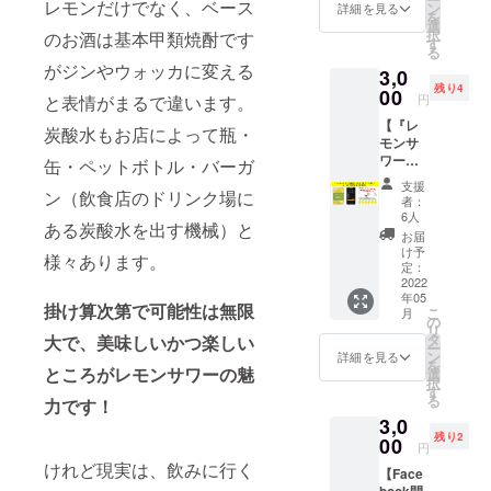
メン
レモンだけでなく、ベース
ン
詳細を見る
を
バーと
選
択
のお酒は基本甲類焼酎です
して1年
す
る
間お名
がジンやウォッカに変える
3,0
前を入
残り4
れさせ
00
円
と表情がまるで違います。
ていた
【『レ
だきま
炭酸水もお店によって瓶・
モンサ
す！ ②
ワーの
ご支援
缶・ペットボトル・バーガ
世界』
いただ
支援
コンセ
ン（飲食店のドリンク場に
いた
者：
プト
方々に
6人
ある炭酸水を出す機械）と
ブック
お礼
お届
提供＆
メッ
け予
様々あります。
アプリ
セージ
定：
内にお
2022
をメー
年05
名前掲
ルにて
掛け算次第で可能性は無限
こ
月
載】 ①
お送り
の
リ
本プロ
させて
タ
大で、美味しいかつ楽しい
ー
ダクト
いただ
ン
詳細を見る
を
に込め
ところがレモンサワーの魅
きま
選
択
た想
す。
す
る
力です！
い、私
※①の登
3,0
のお気
録に当
残り2
に入り
00
たって
円
レモン
は簡単
けれど現実は、飲みに行く
【Face
サワー
な審査
book開