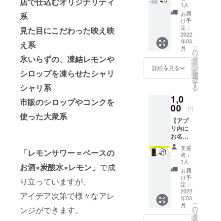
店で仕込むオリジナリティ
ただい
1人
た方々
お届
系
にお礼
け予
メッ
定：
見た目にこだわった映え映
セージ
2022
年03
をメー
え系
こ
月
ルにて
の
リ
氷いらずの、凍結レモンや
お送り
タ
ー
させて
ン
詳細を見る
を
シロップを凍らせたシャリ
いただ
選
択
きま
す
シャリ系
る
す。
1,0
市販のシロップやコンクを
00
円
使った大衆系
【アプ
リ内に
お名前
掲載＆
支援
「レモンサワー＝ベースの
お礼の
者：
メッ
1人
お酒×炭酸水×レモン」
で成
セー
お届
ジ】 ①
け予
り立っていますが、
アプリ
定：
内特設
2022
アイデア次第で様々なアレ
年03
ページ
こ
月
に、初
の
ンジができます。
リ
期協賛
タ
ー