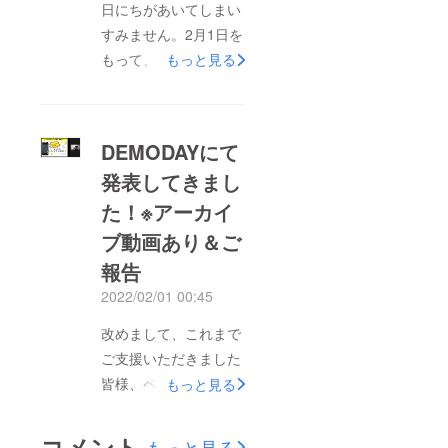
日にちがあいてしまい
へインストールして使
すみません。2月1日を
用するアプリ）ではな
もって、人生初のクラ
もっと見る
く、Webアプリ（ダウ
ウドファンディングが
ンロードは不要で、
無事にサクセスで終え
Webブラウザ上で動く
ることが出来ました。
アプリ）です。上記リ
DEMODAYにて
ご支援いただいた皆
ンクをタップいただ
発表してきまし
様、お気に入りをして
き、ホーム画面に追加
た！※アーカイ
いただいた方々、ペー
していただけると嬉し
ジをご覧になったり
ブ動画あり＆ご
いです。レモンサワー
シェアしていただいた
報告
好きの方、ご興味のあ
方々、手厚いサポート
る方に気軽に使って欲
2022/02/01 00:45
をしていただいた
しいアプリです。たく
改めまして、これまで
方々、本当にありがと
さんレモンサワーを投
ご支援いただきました
うございます。ご支援
稿して、レモンサワー
皆様、ページをご覧い
いただけたことはもち
もっと見る
MAPが充実していくこ
ただいている皆様、誠
ろんのこと、沢山の応
とが楽しみでなりませ
にありがとうございま
援の言葉に励まされ、
コメント
もっと見る
ん。私自身も新たなレ