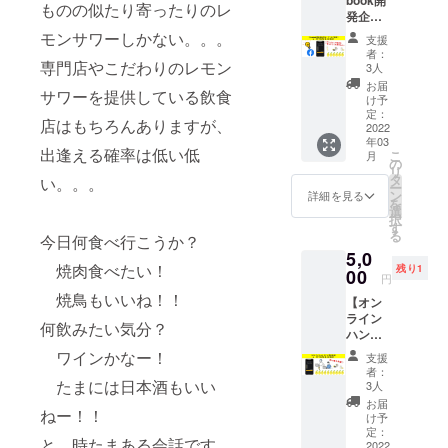
提供店
をさせ
ものの似たり寄ったりのレ
発企画
MAP（
ていた
グルー
東京都
だきま
モンサワーしかない。。。
支援
プへ招
中心）
す（公
者：
待＆ア
専門店やこだわりのレモン
等を記
序良俗
3人
プリ内
載し
に反し
お届
サワーを提供している飲食
にお名
た、8
ていな
け予
前掲
ページ
定：
いなど
店はもちろんありますが、
載】
2022
程の小
のレベ
年03
①Face
冊子を
ル）。
出逢える確率は低い低
こ
月
bookグ
お送り
の
本名で
リ
ループ
致しま
タ
も、愛
い。。。
ー
へ開発
す。 ②
ン
称で
詳細を見る
を
企画メ
アプリ
選
も、ご
択
ンバー
内特設
す
希望の
る
今日何食べ行こうか？
として
ページ
表記を
5,0
ご招
に、初
「備考
焼肉食べたい！
残り1
待。活
00
期協賛
欄」に
円
動内容
メン
ご記入
焼鳥もいいね！！
【オン
として
バーと
くださ
ライン
は「本
して1年
い。
何飲みたい気分？
ハンズ
アプリ
間お名
オン開
の運用
前を入
ワインかなー！
支援
発支援
に関し
れさせ
者：
＆アプ
ての機
たまには日本酒もいい
ていた
3人
リ内に
能追
だきま
お届
ねー！！
お名前
加・改
す！
け予
掲載】
修案の
定：
※②の登
と、時たまある会話です
①あな
2022
ディス