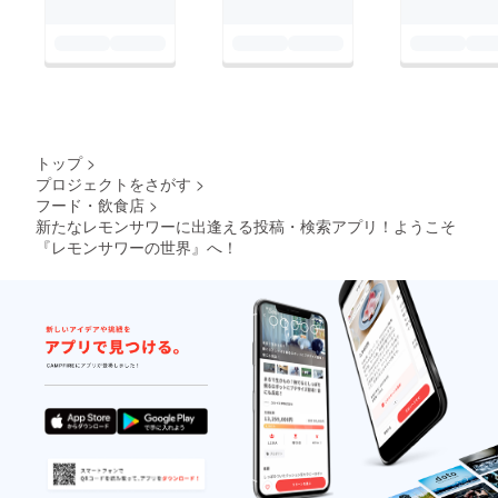
界』と呼んでいました
が、わかりやすくレモ
ンサワーの世界を表現
したく、レモンサワー
の「レサワ」お気に入
りワードの「世界
トップ
>
（ワールド）」レサ
プロジェクトをさがす
>
フード・飲食店
>
ワ...ワールド...レサワ
新たなレモンサワーに出逢える投稿・検索アプリ！ようこそ
―ルド！あ、レサワ―
『レモンサワーの世界』へ！
ルド！！ということ
で、『レモンサワーの
世界』改め『レサワ―
ルド』と命名しまし
た！！大切に育ててい
きますので、今後とも
『レサワ―ルド』を宜
しくお願い致します！