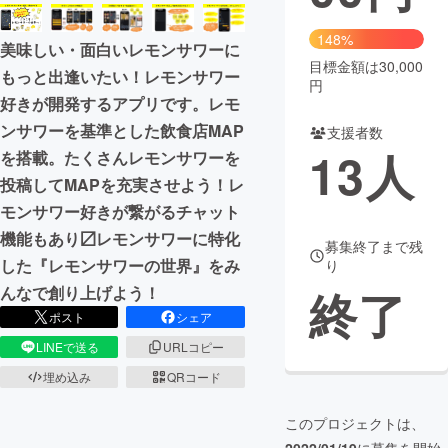
まちづくり・地域活性化
148%
美味しい・面白いレモンサワーに
目標金額は30,000
もっと出逢いたい！レモンサワー
円
CAMPFIRE for Social Good
CAMPFIRE Creation
好きが開発するアプリです。レモ
CAMPFIREふるさと納税
machi-ya
コミュニティ
ンサワーを基準とした飲食店MAP
支援者数
13
人
を搭載。たくさんレモンサワーを
投稿してMAPを充実させよう！レ
モンサワー好きが繋がるチャット
機能もあり〼レモンサワーに特化
募集終了まで残
した『レモンサワーの世界』をみ
り
終了
んなで創り上げよう！
ポスト
シェア
LINEで送る
URLコピー
埋め込み
QRコード
このプロジェクトは、