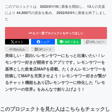
このプロジェクトは、
2022/01/19
に募集を開始し、
13
人の支援
により
44,500
円の資金を集め、
2022/02/01
に募集を終了しまし
た
もう一度プロジェクトをやってほしい
ポスト
シェア
LINEで送る
URLコピー
埋め込み
QRコード
美味しい・面白いレモンサワーにもっと出逢いたい！レ
モンサワー好きが開発するアプリです。レモンサワーを
基準とした飲食店MAPを搭載。たくさんレモンサワーを
投稿してMAPを充実させよう！レモンサワー好きが繋が
るチャット機能もあり〼レモンサワーに特化した『レモ
ンサワーの世界』をみんなで創り上げよう！
このプロジェクトを見た人はこちらもチェックし