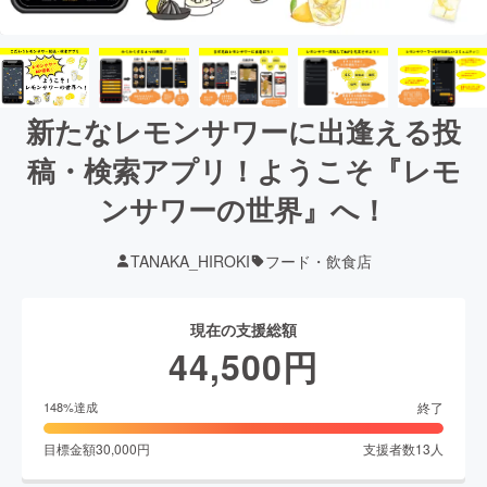
新たなレモンサワーに出逢える投
稿・検索アプリ！ようこそ『レモ
ンサワーの世界』へ！
TANAKA_HIROKI
フード・飲食店
現在の支援総額
44,500
円
終了
148
%達成
目標金額
30,000
円
支援者数
13
人