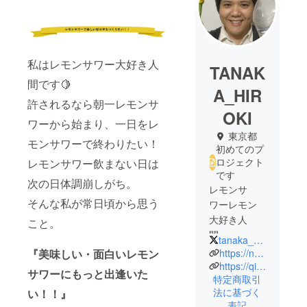
私はレモンサワー大好き人
TANAK
間です🍋
A_HIR
許されるなら朝一レモンサ
OKI
ワーから始まり、一日をレ
東京都
モンサワーで終わりたい！
初めてのプ
ロジェクト
レモンサワー飲まない日は
です
次の日体調崩しがち。
レモンサ
そんな私が常日頃から思う
ワーレモン
大好き人
こと。
間。
tanaka_hiroki01
レモンサ
https://note.com/tanakahiroki0128
『美味しい・面白いレモン
ワー飲まな
https://qiita.com/tanakahiroki
サワーにもっと出逢いた
特定商取引
い日は次の
法に基づく
い！！』
日体調崩し
表記