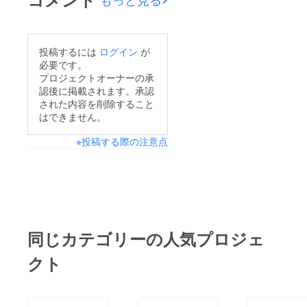
す！1月31日
ここまで突き進むこと
モンサワーに出逢える
DEMODAYにて発表さ
が出来ました。クラウ
ことを楽しみにしてい
せていただきました！
ドファンディングは終
ます。まだまだリリー
投稿するには
ログイン
が
「作ってみた」のその
了しましたが、これか
必要です。
スしたばかりですが、
先を共有するイベント
らが本番だと感じてい
プロジェクトオーナーの承
たくさんの方に使って
認後に掲載されます。承認
です。我ながらびっく
ます。これからはリ
いただけるよう引き続
された内容を削除すること
りするほど嚙み倒して
リースに向けて『レサ
はできません。
きブラッシュアップに
きましたが、伝えたい
ワ―ルド』の機能アッ
努めて参ります！ま
※投稿する際の注意点
想いをたくさん話すこ
プデートをしつつ、リ
た、各リターンの準備
とができて嬉しく思っ
ターンの準備に努めて
も引き続き進めて参り
ています！↓YouTube
いきます。『レサワ―
ますので、もう少しの
動画も宜しければご覧
ルド』をリリースした
間お付き合いを宜しく
ください↓レモンサ
際には、是非とも多く
お願い致します！
ワーを飲みながら発表
の方々に使っていただ
同じカテゴリーの人気プロジェ
しようとしましたが、
き、レモンサワーで楽
クト
緊張緊張で発表する頃
しい世の中をつくりた
にはグラスが空になっ
いと思います。進捗は
ていました...笑・レモ
またご報告させていた