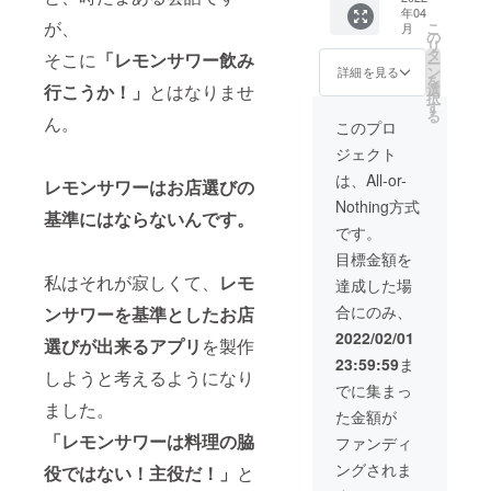
録に当
年04
たの
カッ
たって
が、
こ
月
『〇〇
ショ
の
は簡単
リ
の世
ン」
タ
な審査
そこに
「レモンサワー飲み
ー
界』創
「オフ
ン
をさせ
詳細を見る
を
造をオ
会の実
選
行こうか！」
とはなりませ
ていた
択
ンライ
施（情
す
だきま
る
ンハン
ん。
勢によ
す（公
このプロ
ズオン
り実施
序良俗
ジェクト
で支援
タイミ
に反し
しま
ングは
ていな
は、All-or-
レモンサワーはお店選びの
す。ハ
未
いなど
Nothing方式
イボー
定）」
のレベ
基準にはならないんです。
ルでも
「レモ
ル）。
です。
クラフ
ンサ
本名で
目標金額を
トビー
ワーに
も、愛
ルでも
私はそれが寂しくて、
レモ
関する
称で
達成した場
なんで
情報交
も、ご
合にのみ、
ンサワーを基準としたお店
もOK！
換」等
希望の
②アプ
のコ
表記を
2022/02/01
選びが出来るアプリ
を製作
リ内特
ミュニ
「備考
23:59:59
ま
設ペー
ケー
欄」に
しようと考えるようになり
ジに、
ション
ご記入
でに集まっ
初期協
を計画
くださ
ました。
た金額が
賛メン
してい
い。
バーと
ます。
「レモンサワーは料理の脇
ファンディ
して1年
②アプ
ングされま
役ではない！主役だ！」
と
間お名
リ内特
前を入
設ペー