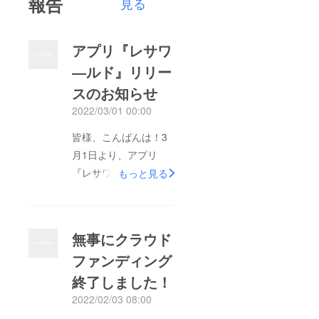
報告
見る
アプリ『レサワ
―ルド』リリー
スのお知らせ
2022/03/01 00:00
皆様、こんばんは！3
月1日より、アプリ
『レサワ―ルド』をリ
もっと見る
リースいたします！準
備にお時間いただき、
ありがとうございまし
無事にクラウド
た。レサワ―ルドはこ
ファンディング
ちらからネイティブア
終了しました！
プリ（AppleやGoogle
のストアからアプリを
2022/02/03 08:00
ダウンロードし、端末