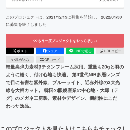
このプロジェクトは、
2021/12/15
に募集を開始し、
2022/01/30
に募集を終了しました
もう一度プロジェクトをやってほしい
ポスト
シェア
LINEで送る
URLコピー
埋め込み
QRコード
軽量高弾力素材βチタンフレーム採用。重量も20gと羽の
ように軽く、付け心地も快適。 第4世代NIR多層レンズ
で目に有害な紫外線、ブルーライト、近赤外線の3大光
線を大幅カット。 韓国の眼鏡産業の中心地・大邱（テ
グ）のメガネ工房製。素材やデザイン、機能性にこだ
わった逸品。
このプロジェクトを見た人はこちらもチェックし