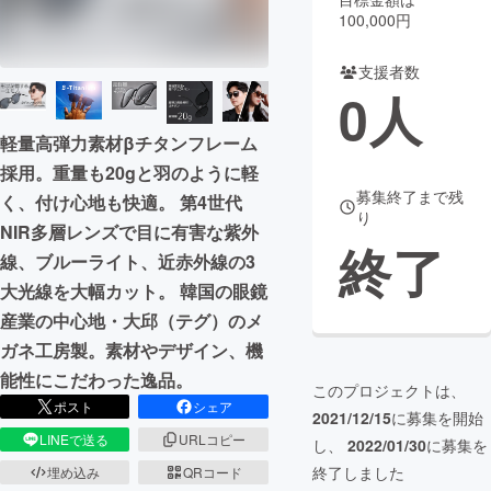
100,000円
まちづくり・地域活性化
支援者数
0
人
CAMPFIRE for Social Good
CAMPFIRE Creation
CAMPFIREふるさと納税
machi-ya
コミュニティ
軽量高弾力素材βチタンフレーム
採用。重量も20gと羽のように軽
募集終了まで残
く、付け心地も快適。 第4世代
り
NIR多層レンズで目に有害な紫外
終了
線、ブルーライト、近赤外線の3
大光線を大幅カット。 韓国の眼鏡
産業の中心地・大邱（テグ）のメ
ガネ工房製。素材やデザイン、機
能性にこだわった逸品。
このプロジェクトは、
ポスト
シェア
2021/12/15
に募集を開始
LINEで送る
URLコピー
し、
2022/01/30
に募集を
終了しました
埋め込み
QRコード