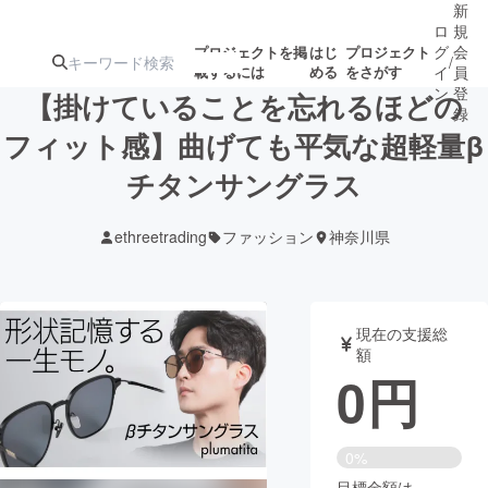
新
ロ
規
グ
会
プロジェクトを掲
はじ
プロジェクト
/
載するには
める
をさがす
イ
員
ン
登
【掛けていることを忘れるほどの
録
フィット感】曲げても平気な超軽量β
チタンサングラス
人気のプロ
注目のリ
注目の新着プロ
募集終了が近いプ
もうすぐ公開
ジェクト
ターン
ジェクト
ロジェクト
されます
ethreetrading
ファッション
神奈川県
アート・写真
音楽
現在の支援総
テクノロジー・ガジェット
ゲーム・サ
額
0
円
映像・映画
書籍・雑誌
0%
ビジネス・起業
チャレンジ
目標金額は