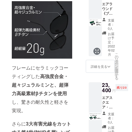
ムとレ
エアラ
クエア
ンズの
ウンド
× 1 （フ
カラー
《ブ
レー
にお間
ラッ
ム：ブ
違いが
支援
ク・ブ
ラッ
ないか
者：
ラッ
ク レ
ご確認
0人
ク》
ンズ：
くださ
お届
【15％
ブラッ
い。 ※
け予
OFF】
ク） ■
定：
製造状
限定30
2022
ハード
況によ
年02
名 定価
ケース
り出荷
こ
月
19,500
× 1 ■レ
の
時期が
リ
円 →
ザー
タ
遅れる
ー
16,500
ケース
ン
場合、
詳細を見る
フレームにセラミックコー
を
円
× 1 ■レ
選
早急に
択
（税・
ンズク
ティングした
高強度合金・
す
ご連絡
る
送料
リー
致しま
23,
超々ジュラルミンと、超弾
込）
ナー × 1
す。
残り20
【内
400
※フレー
円
力高級素材βチタンを使用
容】 ■
ムとレ
エアス
エアラ
ンズの
し、驚きの耐久性と軽さを
クエ
ウンド
カラー
ア・エ
× 1 （フ
にお間
実現。
アラウ
レー
違いが
支援
ンド
ム：ブ
ないか
者：
《ブ
ラッ
ご確認
0人
さらに
3大有害光線をカット
ラッ
ク レ
くださ
お届
ク・ブ
ンズ：
い。 ※
け予