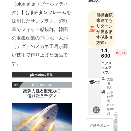
【plumatita（プールマティ
タ）】は
βチタンフレーム
を
目標金額
採用したサングラス。超軽
未達でも
リターン
量でフィット感抜群。韓国
が届きま
す
(All-in
の眼鏡産業の中心地・大邱
方式)
（テグ）のメガネ工房が高
14,
残り30
い技術で作り上げた逸品で
600
円
す。
エアス
クエア
《ブ
ラッ
支援
ク・ブ
者：
ラウ
0人
ン》
お届
【早割
け予
25％OF
定：
F】限定
2022
年02
30名 定
こ
月
価
の
リ
19,500
タ
ー
円 →
ン
詳細を見る
を
14,600
選