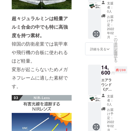
レー・
× 1 （フ
カラー
支援
ブラウ
レー
にお間
者：
ン》
ム：ブ
違いが
0人
【25％
ラッ
ないか
お届
超々ジュラルミンは軽量ア
OFF】
ク レ
ご確認
け予
限定30
ンズ：
定：
くださ
ルミ合金の中でも特に高強
名 定価
2022
ブラウ
い。 ※
年02
19,500
ン） ■
度を持つ素材。
製造状
こ
月
円 →
ハード
の
況によ
リ
韓国の防衛産業では装甲車
14,600
ケース
タ
り出荷
ー
円
× 1 ■レ
ン
時期が
詳細を見る
を
や飛行機の合板に使われる
（税・
ザー
選
遅れる
択
送料
ケース
す
場合、
ほど軽量。
る
込）
× 1 ■レ
早急に
14,
【内
ンズク
ご連絡
変形が起こらないためメガ
残り30
容】 ■
600
リー
致しま
円
エアス
ナー × 1
ネフレームに適した素材で
す。
エアラ
クエア
ウンド
× 1 （フ
す。
《グ
レー
レー・
ム：グ
支援
ブラウ
レー
者：
ン》
レン
0人
【早割
ズ：ブ
お届
25％OF
ラウ
け予
F】 定
ン） ■
定：
価
2022
ハード
年02
19,500
ケース
こ
月