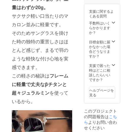
ウンド
ご連絡
量はわずか20g。
× 1 （フ
致しま
支援に関するよ
レー
す。
サクサク軽い口当たりのマ
くある質問
ム：ブ
ラッ
手数料はいく
カロン並みに軽量です。
ク レ
らかかります
ンズ：
そのためサングラスを掛け
か？
ブラッ
た時の独特の重苦しさはほ
ク） ■
目標金額に届
ハード
かなかった場
とんど感じず、まるで羽の
ケース
合どうなりま
× 2 ■レ
すか？
ような軽快な付け心地を実
ザー
ケース
支援で困った
感できます。
× 2 ■レ
時はどこに相
ンズク
この軽さの秘訣は
フレーム
談したらいい
リー
ですか？
に軽量で丈夫なβチタンと
ナー × 2
※製造状
ヘルプページを
超々ジュラルミン
を使って
況によ
見る
り出荷
いるから。
時期が
遅れる
このプロジェクト
場合、
の問題報告は
こち
早急に
ご連絡
ら
よりお問い合わ
致しま
せください
す。