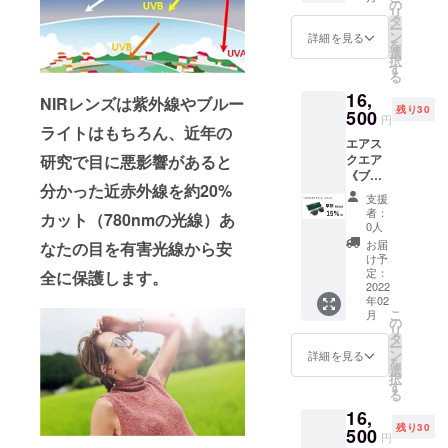
円 →
× 1 ■レ
の
リ
14,600
ザー
タ
ー
円
ケース
ン
詳細を見る
を
（税・
× 1 ■レ
選
択
送料
ンズク
す
る
込）
リー
16,
【内
ナー × 1
NIRレンズは紫外線やブルー
残り30
容】 ■
500
※フレー
円
エアラ
ライトはもちろん、近年の
ムとレ
エアス
ウンド
ンズの
研究で目に悪影響があると
クエア
× 1 （フ
カラー
《ブ
レー
にお間
分かった近赤外線を約20%
ラッ
ム：グ
違いが
支援
ク・ブ
レー
ないか
者：
カット（780nmの光線）
あ
ラッ
レン
ご確認
0人
ク》
ズ：ブ
くださ
お届
なたの目を有害光線から安
【15％
ラウ
い。 ※
け予
OFF】
ン） ■
定：
全に保護します。
製造状
定価
2022
ハード
況によ
年02
19,500
ケース
り出荷
こ
月
円 →
× 1 ■レ
の
時期が
リ
16,500
ザー
タ
遅れる
ー
円
ケース
ン
場合、
詳細を見る
を
（税・
× 1 ■レ
選
早急に
択
送料
ンズク
す
ご連絡
る
込）
リー
致しま
16,
【内
ナー × 1
す。
残り30
容】 ■
500
※フレー
円
エアス