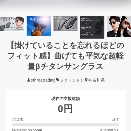
【掛けていることを忘れるほどの
フィット感】曲げても平気な超軽
量βチタンサングラス
ethreetrading
ファッション
神奈川県
現在の支援総額
0
円
終了
0
%達成
目標金額
100,000
円
支援者数
0
人