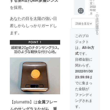
する第4世代NIR多層レンズ
ラッ
ブラッ
定：
製造状
を採用。
ク》
2022
ク） ■
況によ
年02
【セッ
ハード
り出荷
こ
月
ト割
ケース
の
時期が
リ
あなたの目を太陽の強い日
40％OF
× 1 ■レ
タ
遅れる
ー
F】限定
ザー
ン
場合、
詳細を見る
差しからしっかりガードし
を
20名 定
ケース
選
早急に
択
価
× 1 ■レ
す
ご連絡
ます。
る
39,000
ンズク
致しま
このプロ
円 →
リー
す。
ジェクト
23,400
ナー × 1
円
※フレー
は、
All-In方
（税・
ムとレ
式
です。
送料
ンズの
込）
カラー
目標金額に
【内
にお間
関わらず、
容】 ■
違いが
エアス
ないか
2022/01/30
クエア
ご確認
23:59:59
ま
× 1 （フ
くださ
レー
い。 ※
でに集まっ
ム：ブ
製造状
た金額が
ラッ
況によ
ク レ
り出荷
ファンディ
ンズ：
時期が
ングされま
ブラッ
【plumatita】は
金属フレー
遅れる
ク） ■
場合、
す。
ムのサ
ングラスながら、重
エアラ
早急に