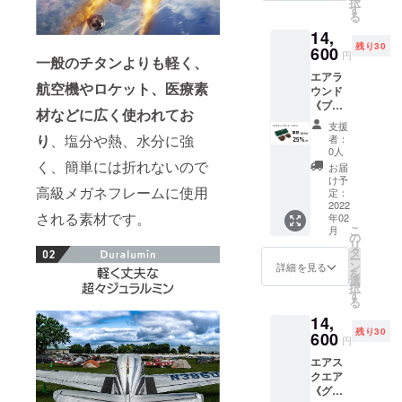
択
円
す
る
（税・
14,
送料
残り30
込）
600
円
一般のチタンよりも軽く、
【内
エアラ
容】 ■
航空機やロケット、医療素
ウンド
エアス
《ブ
クエア
材などに広く使われてお
ラッ
× 1 （フ
支援
ク・ブ
レー
り
、塩分や熱、水分に強
者：
ラウ
ム：ブ
0人
ン》
く、簡単には折れないので
ラッ
お届
【早割
ク レ
け予
高級メガネフレームに使用
25％OF
ンズ：
定：
F】限定
2022
ブラウ
される素材です。
年02
30名 定
ン） ■
こ
月
価
ハード
の
リ
19,500
ケース
タ
ー
円 →
× 1 ■レ
ン
詳細を見る
を
14,600
ザー
選
択
円
ケース
す
る
（税・
× 1 ■レ
14,
送料
ンズク
残り30
込）
600
リー
円
【内
ナー × 1
エアス
容】 ■
※フレー
クエア
エアラ
ムとレ
《グ
ウンド
ンズの