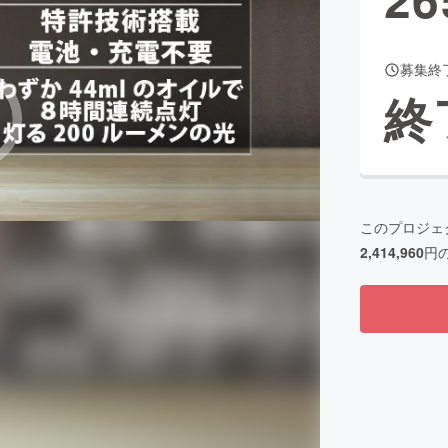
募集終
CAMPFIRE for Social Good
CAMPFIRE Creation
終
CAMPFIREふるさと納税
machi-ya
コミュニティ
このプロジェ
2,414,960
円