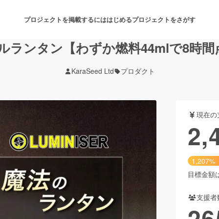
プロジェクトを掲載するには
はじめる
プロジェクトをさがす
ランタン【わずか燃料44mlで8時間
KaraSeed Ltd
プロダクト
注目のリターン
注目の新着プロジェクト
募集終了が近いプロジェクト
も
現在の
音楽
舞台・パフォーマンス
2,
ゲーム・サービス開発
フード・飲食店
1,207%
書籍・雑誌出版
アニメ・漫画
目標金額は2
支援者
チャレンジ
ビューティー・ヘルスケ
26