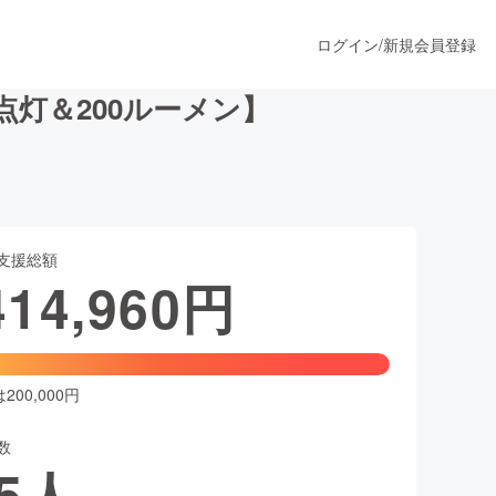
ログイン
/
新規会員登録
点灯＆200ルーメン】
うすぐ公開されます
支援総額
プロダクト
414,960
円
ファッション
スポーツ
00,000円
数
ア
ソーシャルグッド
5
人