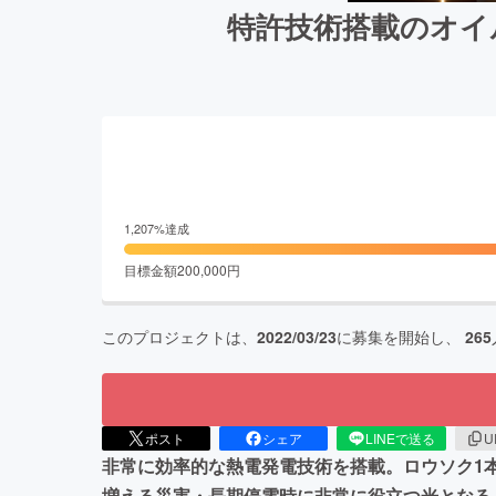
特許技術搭載のオイル
1,207
%達成
目標金額
200,000
円
このプロジェクトは、
2022/03/23
に募集を開始し、
265
ポスト
シェア
LINEで送る
U
非常に効率的な熱電発電技術を搭載。ロウソク1本
増える災害・長期停電時に非常に役立つ光となる