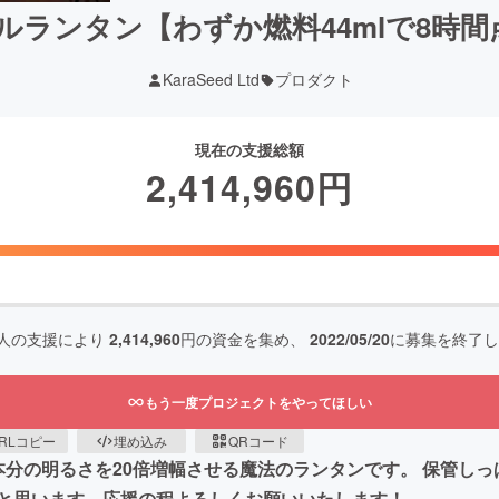
ランタン【わずか燃料44mlで8時間
KaraSeed Ltd
プロダクト
現在の支援総額
2,414,960
円
人の支援により
2,414,960
円の資金を集め、
2022/05/20
に募集を終了し
もう一度プロジェクトをやってほしい
RLコピー
埋め込み
QRコード
分の明るさを20倍増幅させる魔法のランタンです。 保管しっ
と思います。応援の程よろしくお願いいたします！