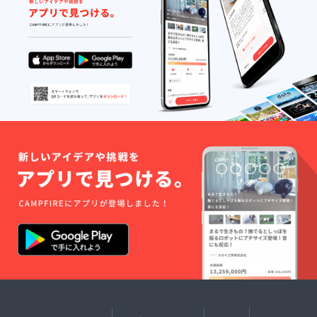
チとし
をして
せてい
たぼっ
て、経
いま
ただ
こ商店
営者の
す。ま
き、リ
につい
視点も
た、ビ
アルま
て、な
踏まえ
ジネス
たは
んでも
てリー
以外の
zoomに
聞ける
ダー職
ご自身
て実施
券（90
の
の自己
させて
分）」
方々、
基盤に
いただ
は、6月
経営者
関わる
きま
以降応
の方、
パーソ
す。
援いた
個人事
ナルな
（リア
だいた
業主の
部分の
ル希望
方と調
方など
サポー
の場合
整させ
にビジ
トもし
は、商
ていた
ネスの
ていま
店まで
だき、
思考の
す。30
の交通
リアル
整理と
分×2回
費はご
または
前に進
のセッ
自身で
zoomに
むサ
ション
ご負担
て実施
ポート
を応援
くださ
させて
をして
いただ
い）
いただ
いま
いた方
きま
す。ま
と調整
す。
た、ビ
させて
（リア
ジネス
いただ
ル希望
以外の
き、リ
の場合
ご自身
アルま
は、商