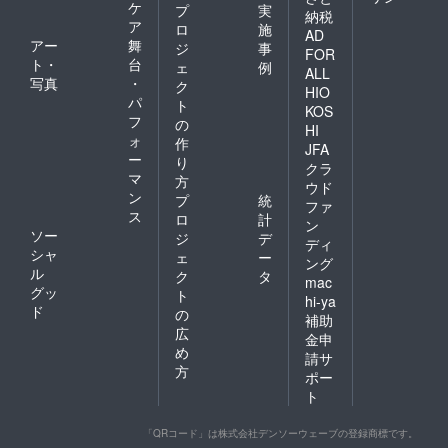
ケ
プ
実
納税
ア
ロ
施
AD
アー
舞
ジ
事
FOR
ト・
台
ェ
例
ALL
写真
・
ク
HIO
パ
ト
KOS
フ
の
HI
ォ
作
JFA
ー
り
クラ
マ
方
ウド
ン
プ
統
ファ
ス
ロ
計
ン
ソー
ジ
デ
ディ
シャ
ェ
ー
ング
ル
ク
タ
mac
グッ
ト
hi-ya
ド
の
補助
広
金申
め
請サ
方
ポー
ト
「QRコード」は株式会社デンソーウェーブの登録商標です。