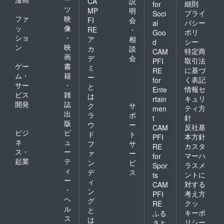
CA
説
（リア
細則
for
ツ
ル希望
MP
明
プライ
Soci
の場合
ファ
映
FI
会
バシー
al
は、商
ッ
像
RE
・
ポリ
Goo
店まで
ショ
・
ア
相
の交通
シー
d
ン
映
カ
談
費はご
特定商
CAM
画
自身で
デ
会
取引法
PFI
ご負担
ゲー
書
ミ
に基づ
RE
くださ
ム・
籍
ー
く表記
for
い）
サー
・
と
情報セ
Ente
ビス
雑
は
キュリ
rtain
開発
誌
ク
サ
ティ方
men
出
ラ
ポ
針
t
版
ウ
ー
反社基
CAM
ビジ
ビ
ド
ト
本方針
PFI
ネ
ュ
フ
サ
カスタ
RE
ス・
ー
ァ
ー
マーハ
for
起業
テ
ン
ビ
ラスメ
Spor
ィ
デ
ス
ントに
ts
ー
ィ
対する
CAM
・
ン
考え方
PFI
ヘ
グ
クッ
RE
ル
と
キーポ
ふる
ス
は
リシー
さと