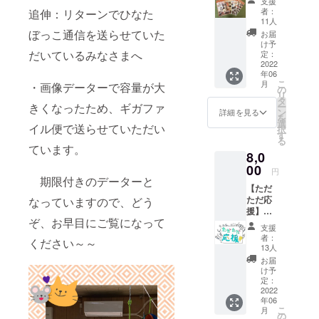
支援
謝のポ
なた
者：
追伸：リターンでひなた
スト
ぼっこ
11人
カード
オリジ
ぼっこ通信を送らせていた
お届
（PDF)
ナル感
け予
と通信
だいているみなさまへ
謝のポ
定：
直近６
2022
スト
年06
か月分
カード
こ
月
・画像データーで容量が大
（PDF)
（PDF)
の
リ
を6月以
と通信
タ
ー
きくなったため、ギガファ
降、順
直近３
ン
詳細を見る
を
次、お
か月分
選
イル便で送らせていただい
択
ひとり
（PDF)
す
る
おひと
を6月以
ています。
8,0
りに大
降、順
切に
00
次、お
円
メール
ひとり
期限付きのデーターと
【ただ
でお送
おひと
ただ応
なっていますので、どう
りしま
りに大
援】ひ
す。
切に
ぞ、お早目にご覧になって
なた
メール
支援
ぼっこ
でお送
者：
ください～～
商店を
りしま
13人
ただ応
す。 ひ
お届
援いた
なた
け予
だける
定：
ぼっこ
方用に
2022
商店に
年06
リター
来た
こ
月
ンで
の
ら、