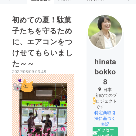
初めての夏！駄菓
子たちを守るため
に、エアコンをつ
けせてもらいまし
hinata
た～～
bokko
2022/06/09 03:48
8
日本
初めてのプ
ロジェクト
です
特定商取引
法に基づく
表記
メッセー
ジを送る