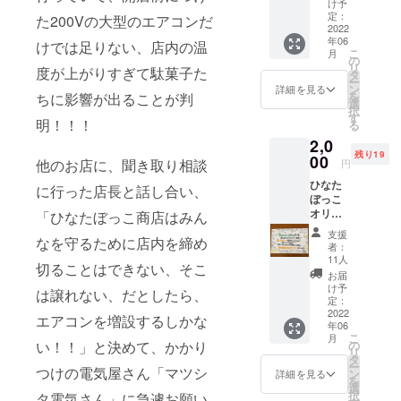
け予
だける
定：
た200Vの大型のエアコンだ
方用に
2022
年06
リター
けでは足りない、店内の温
こ
月
ンで
の
リ
度が上がりすぎて駄菓子た
す。懐
タ
ー
かし
ン
詳細を見る
を
ちに影響が出ることが判
い、
選
択
あった
す
明！！！
る
かい～
2,0
～駄菓
残り19
子屋を
00
他のお店に、聞き取り相談
円
応援、
ひなた
よろし
に行った店長と話し合い、
ぼっこ
くお願
オリジ
いしま
「ひなたぼっこ商店はみん
ナル感
す。 ひ
支援
なを守るために店内を締め
謝のポ
なた
者：
スト
ぼっこ
11人
切ることはできない、そこ
カード
の感謝
お届
（PDF
のメー
け予
は譲れない、だとしたら、
）を
ルを６
定：
メール
2022
月以
エアコンを増設するしかな
年06
で6月以
降、順
こ
月
降、順
次、お
の
い！！」と決めて、かかり
リ
次、お
ひとり
タ
ー
ひとり
つけの電気屋さん「マツシ
おひと
ン
詳細を見る
を
おひと
りに大
選
択
タ電気さん」に急遽お願い
りに大
切にお