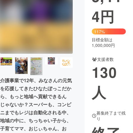
4
円
まちづくり・地域活性化
CAMPFIRE for Social Good
CAMPFIRE Creation
117%
CAMPFIREふるさと納税
machi-ya
コミュニティ
目標金額は
1,000,000円
支援者数
130
介護事業で12年、みなさんの元気
人
を応援してきたひなたぼっこだか
ら、もっと地域へ貢献できるん
じゃないか？スーパーも、コンビ
ニまでもレジは自動化される中、
募集終了まで残
り
地域の中に、ちっちゃい子から、
子育てママ、おじぃちゃん、お