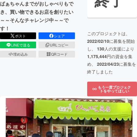
終了
ばぁちゃんまでがおしゃべりもで
き、買い物できるお店を創りたい
～～そんなチャレンジ中～～で
す！
このプロジェクトは、
ポスト
シェア
2022/02/10
に募集を開始
LINEで送る
URLコピー
し、
130
人の支援により
埋め込み
QRコード
1,175,444
円の資金を集
め、
2022/04/23
に募集を
終了しました
もう一度プロジェク
トをやってほしい