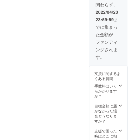
する時
月以降
関わらず、
が違う
感謝の
にもう
に日程
ので写
お手紙
少し進
をおひ
2022/04/23
真とは
を6月以
化して
とりお
23:59:59
ま
内容が
降、順
いると
ひとり
違うこ
次、お
思いま
に連絡
でに集まっ
とがあ
ひとり
す。ま
し調整
た金額が
ること
おひと
た、原
後、
をご了
りに大
文のコ
zoomに
ファンディ
承くだ
切に郵
ピーと
て実施
ングされま
さい。
送でお
なりま
しま
心を込
届しま
すこと
す。 ＊
す。
めて店
す。 ＊
をご了
中村亜
長がセ
駄菓子
承くだ
希子ビ
レクト
の詰め
さい。
ジネス
支援に関するよ
しま
合わせ
よろし
＆パー
くある質問
す。 ＊
は、季
くお願
ソナル
感謝の
節によ
いしま
手数料はいく
コーチ
お手紙
り店内
す。 ＊
らかかります
につい
は、イ
の商品
コーチ
か？
て 社内
メージ
が違う
ングは6
の人材
です。
ので写
月以降
目標金額に届
育成に
お届け
真とは
に日程
かなかった場
必要
する時
内容が
をおひ
合どうなりま
で、
にもう
違うこ
とりお
すか？
2014年
少し進
とがあ
ひとり
より学
化して
ること
に連絡
支援で困った
び始め
いると
をご了
し調整
時はどこに相
たコー
思いま
承くだ