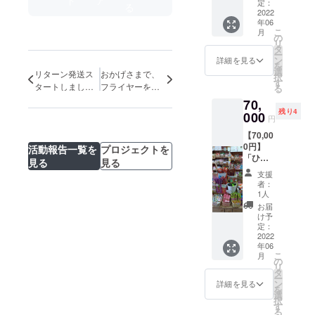
＋ひな
おひと
定：
す。 ＊
る
たぼっ
2022
りに大
感謝の
年06
こ商店
切に郵
お手紙
こ
月
の店主
送でお
の
は、イ
リ
セレク
届しま
タ
メージ
ー
トの駄
す。 ＊
ン
です。
詳細を見る
を
菓子詰
駄菓子
選
お届け
リターン発送ス
おかげさまで、
択
め合わ
の詰め
す
する時
タートしまし
フライヤーを購
る
せ（茶
合わせ
にもう
た！！感謝です
入できホクホク
70,
とら猫
は、季
少し進
～～！！
のコロッケの販
残り4
セッ
000
節によ
化して
円
売を始められま
ト）＋
り店内
いると
【70,00
ひなた
した！！
の商品
思いま
0円】
ぼっこ
活動報告一覧を
プロジェクトを
が違う
す。ま
「ひな
からの
ので写
た、原
見る
見る
たぼっ
感謝の
真とは
文のコ
支援
こ商店
お手紙
内容が
ピーと
者：
につい
を6月以
違うこ
1人
なりま
て、な
降、順
とがあ
すこと
お届
んでも
次、お
ること
け予
をご了
聞ける
ひとり
定：
をご了
承くだ
券（60
2022
おひと
承くだ
さい。
年06
分）」
りに大
さい。
よろし
こ
月
＋ひな
切に郵
の
心を込
くお願
リ
たぼっ
送でお
タ
めて店
いしま
ー
こ商店
届しま
ン
長がセ
詳細を見る
す。
を
の店主
す。 ＊
選
レクト
択
セレク
駄菓子
す
しま
る
トの駄