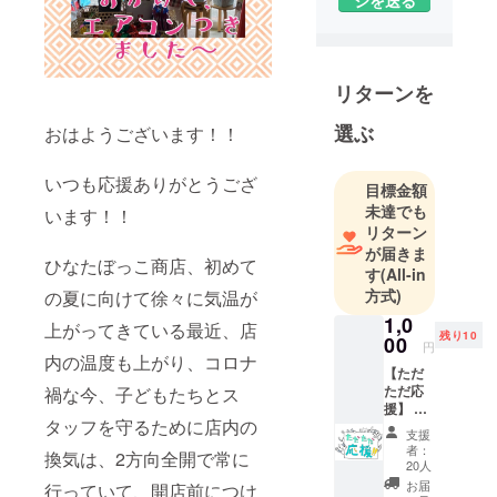
リターンを
選ぶ
おはようございます！！
いつも応援ありがとうござ
目標金額
未達でも
います！！
リターン
が届きま
ひなたぼっこ商店、初めて
す
(All-in
方式)
の夏に向けて徐々に気温が
1,0
上がってきている最近、店
残り10
00
円
内の温度も上がり、コロナ
【ただ
ただ応
禍な今、子どもたちとス
援】 ひ
タッフを守るために店内の
なた
支援
ぼっこ
者：
換気は、2方向全開で常に
商店を
20人
ただ応
お届
行っていて、開店前につけ
援いた