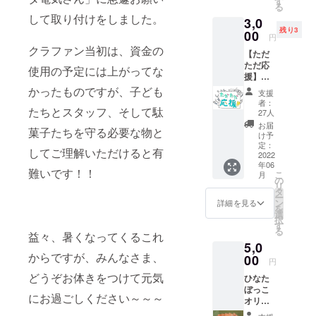
す
る
切にお
送りし
して取り付けをしました。
3,0
送りし
ます。
残り3
ます。
00
ひなた
円
ぼっこ
クラファン当初は、資金の
【ただ
商店に
ただ応
来た
使用の予定には上がってな
援】ひ
ら、
なた
かったものですが、子ども
「応援
支援
ぼっこ
したよ
者：
商店を
たちとスタッフ、そして駄
～」っ
27人
ただ応
て声か
お届
菓子たちを守る必要な物と
援いた
けてく
け予
だける
定：
ださ
してご理解いただけると有
方用に
2022
い！！
年06
リター
スタッ
難いです！！
こ
月
ンで
の
フが心
リ
す。懐
タ
からの
ー
かし
ン
感謝を
詳細を見る
を
い、
選
お伝え
択
あった
す
させて
る
かい～
益々、暑くなってくるこれ
いただ
5,0
～駄菓
きま
からですが、みんなさま、
子屋を
00
す。
円
応援、
どうぞお体きをつけて元気
ひなた
よろし
ぼっこ
くお願
にお過ごしください～～～
オリジ
いしま
ナル感
す。 ひ