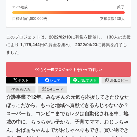
終了
117
%達成
目標金額
1,000,000
円
支援者数
130
人
このプロジェクトは、
2022/02/10
に募集を開始し、
130
人の支援
により
1,175,444
円の資金を集め、
2022/04/23
に募集を終了し
ました
もう一度プロジェクトをやってほしい
ポスト
シェア
LINEで送る
URLコピー
埋め込み
QRコード
介護事業で12年、みなさんの元気を応援してきたひなた
ぼっこだから、もっと地域へ貢献できるんじゃないか？
スーパーも、コンビニまでもレジは自動化される中、地
域の中に、ちっちゃい子から、子育てママ、おじぃちゃ
ん、おばぁちゃんまでがおしゃべりもでき、買い物でき