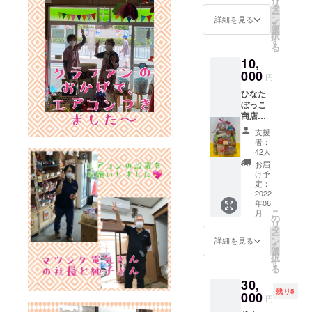
リ
す。懐
タ
「応援
ー
かし
ン
したよ
詳細を見る
を
い、
選
～」っ
択
あった
す
て声か
る
かい～
けてく
10,
～駄菓
ださ
子屋を
000
い！！
円
応援、
スタッ
ひなた
よろし
フが心
ぼっこ
くお願
からの
商店の
いしま
感謝を
店主セ
す。 ひ
お伝え
支援
レクト
なた
させて
者：
の駄菓
ぼっこ
42人
いただ
子詰め
オリジ
きま
お届
合わせ
ナル感
け予
す。
（白猫
謝のポ
定：
セッ
2022
スト
年06
ト）＋
カード
こ
月
ひなた
（PDF)
の
リ
ぼっこ
と通信
タ
ー
からの
直近12
ン
詳細を見る
を
感謝の
か月分
選
択
お手紙
（PDF)
す
る
を6月以
を順
30,
降、順
次、お
残り5
次、お
000
ひとり
円
ひとり
おひと