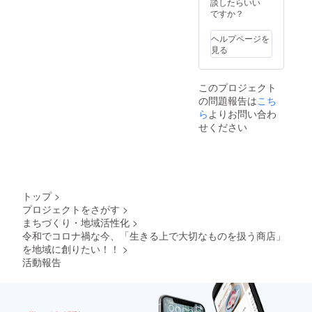
後、
談したらいい
チング
す。ま
さい。
zoomに
ですか？
です。
た、原
＊感謝
て実施
FBC認
文のコ
のお手
しま
定コー
ヘルプページを
ピーと
紙は、
す。 ＊
チ、
見る
なりま
イメー
中村亜
HCJ認
すこと
ジで
希子ビ
定コー
をご了
す。お
ジネス
チとし
このプロジェクト
承くだ
届けす
＆パー
て、経
の問題報告は
こち
さい。
る時に
ソナル
営者の
よろし
もう少
ら
よりお問い合わ
コーチ
視点も
くお願
し進化
につい
踏まえ
せください
いしま
してい
て 社内
てリー
す。 ＊
ると思
の人材
ダー職
「ひな
いま
育成に
の
たぼっ
す。ま
必要
方々、
こ商店
た、原
で、
経営者
につい
文のコ
2014年
の方、
トップ
>
て、な
ピーと
より学
個人事
プロジェクトをさがす
>
んでも
なりま
び始め
業主の
まちづくり・地域活性化
>
聞ける
すこと
たコー
方など
券（60
をご了
令和でコロナ禍な今、「生きる上で大切なものを扱う商店」
チング
にビジ
分）」
承くだ
です。
を地域に創りたい！！
>
ネスの
は、応
さい。
FBC認
思考の
活動報告
援いた
よろし
定コー
整理と
だいた
くお願
チ、
前に進
方と6月
いしま
HCJ認
むサ
以降、
す。 ＊
定コー
ポート
調整さ
「ひな