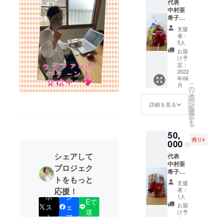
代表
おひと
りに大
中村亜
りに大
切に
希子の
切に郵
メール
ビジネ
送でお
でお送
支援
スコー
届しま
りしま
者：
チン
す。 ＊
す。 ひ
5人
グ 30
駄菓子
なた
お届
分×2回
の詰め
ぼっこ
け予
＋ひな
合わせ
定：
商店に
たぼっ
2022
は、季
来た
年06
こ商店
節によ
ら、
こ
月
の店主
り店内
の
「応援
リ
セレク
の商品
タ
したよ
ー
トの駄
が違う
ン
～」っ
詳細を見る
を
菓子詰
ので写
選
て声か
択
め合わ
真とは
す
けてく
る
せ（黒
内容が
ださ
50,
猫セッ
違うこ
い！！
残り4
ト）＋
000
とがあ
スタッ
円
ひなた
ること
フが心
シェアして
代表
ぼっこ
をご了
からの
中村亜
からの
承くだ
感謝を
プロジェク
希子の
感謝の
さい。
お伝え
トをもっと
ビジネ
お手紙
心を込
させて
支援
スコー
を6月以
めて店
いただ
者：
応援！
LIN
チン
降、順
ポ
シ
長がセ
1人
きま
Eで
グ 60
次、お
レクト
す。
お届
ス
ェ
分×2回
ひとり
送
しま
け予
ト
ア