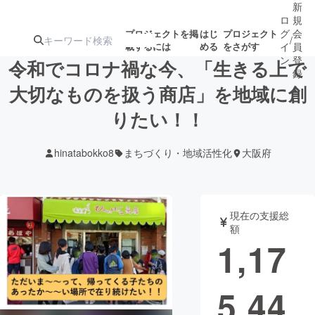
新
ロ
規
グ
会
プロジェクトを掲
はじ
プロジェクト
/
載するには
める
をさがす
イ
員
ン
登
令和でコロナ禍な今、「生きる上で
録
大切なものを扱う商店」を地域に創
りたい！！
人気のプロ
注目のリ
注目の新着プロ
募集終了が近いプ
もうすぐ公開
ジェクト
ターン
ジェクト
ロジェクト
されます
hinatabokko8
まちづくり・地域活性化
大阪府
アート・写真
音楽
現在の支援総
テクノロジー・ガジェット
ゲーム・サ
額
1,17
映像・映画
書籍・雑誌
5,44
ビジネス・起業
チャレンジ