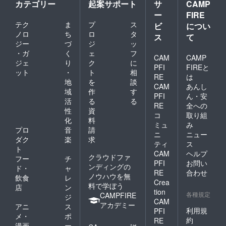
の自己
たは
カテゴリー
起案サポート
サ
CAMP
店まで
基盤に
zoomに
ー
FIRE
の交通
関わる
て実施
テク
ま
プ
ス
費はご
ビ
につい
パーソ
させて
自身で
ナルな
ノロ
ち
ロ
タ
いただ
ス
て
ご負担
部分の
きま
ジー
づ
ジ
ッ
くださ
サポー
す。
・ガ
く
ェ
フ
い）
CAM
CAMP
トもし
（リア
ジェ
り
ク
に
ていま
ル希望
PFI
FIREと
ット
・
ト
相
す。30
の場合
RE
は
地
を
談
分×2回
は、商
CAM
あんし
のセッ
店まで
域
作
す
PFI
ん・安
ション
の交通
活
る
る
RE
全への
を応援
費はご
性
資
いただ
コ
取り組
自身で
化
料
いた方
ご負担
ミュ
み
プロ
音
請
と調整
くださ
ニ
ニュー
させて
ダク
楽
求
い）
ティ
ス
いただ
ト
CAM
ヘルプ
き、リ
クラウドファ
フー
チ
アルま
PFI
お問い
ンディングの
ド・
ャ
たは
RE
合わせ
ノウハウを無
飲食
レ
zoomに
Crea
料で学ぼう
て実施
店
ン
tion
各種規定
させて
CAMPFIRE
ジ
CAM
いただ
アカデミー
アニ
ス
利用規
PFI
きま
メ・
ポ
す。
約
RE
漫画
ー