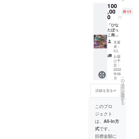
の詰め
す。 ＊
100
菓子詰
合わせ
感謝の
め合わ
,00
は、季
お手紙
残り5
せ（き
節によ
0
は、イ
円
じ猫
り店内
メージ
セッ
「ひな
の商品
です。
ト）＋
たぼっ
が違う
お届け
ひなた
こ商店
ので写
する時
ぼっこ
につい
真とは
にもう
支援
からの
て、な
内容が
少し進
者：
感謝の
んでも
違うこ
化して
0人
お手紙
聞ける
とがあ
いると
お届
を6月以
券（90
ること
思いま
け予
降、順
分）」
をご了
定：
す。ま
次、お
＋ ひな
2022
承くだ
た、原
年06
ひとり
たぼっ
さい。
文のコ
こ
月
おひと
こ商店
心を込
の
ピーと
リ
りに大
の内の
めて店
タ
なりま
ー
切に郵
全商品
長がセ
ン
すこと
詳細を見る
を
送でお
（三毛
レクト
選
をご了
択
届しま
猫セッ
しま
す
承くだ
る
す。 ＊
ト、駄
す。 ＊
さい。
このプロ
駄菓子
菓子170
感謝の
よろし
ジェクト
の詰め
種類あ
お手紙
くお願
合わせ
りま
は、イ
いしま
は、
All-In方
は、季
す）＋
メージ
す。 ＊
式
です。
節によ
ひなた
です。
コーチ
り店内
ぼっこ
お届け
ングは6
目標金額に
の商品
からの