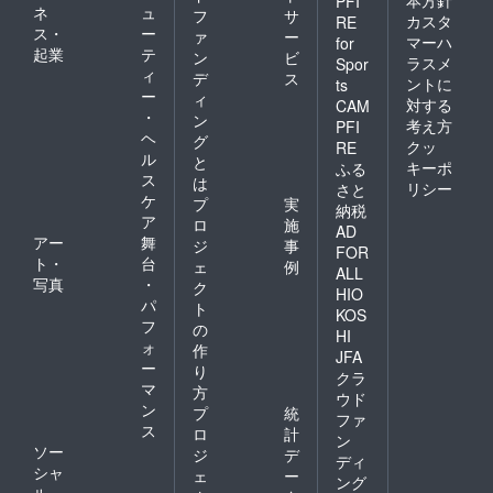
本方針
PFI
ネ
ュ
フ
サ
カスタ
RE
ス・
ー
ァ
ー
マーハ
for
起業
テ
ン
ビ
ラスメ
Spor
ィ
デ
ス
ントに
ts
ー
ィ
対する
CAM
・
ン
考え方
PFI
ヘ
グ
クッ
RE
ル
と
キーポ
ふる
ス
は
リシー
さと
ケ
プ
実
納税
ア
ロ
施
AD
アー
舞
ジ
事
FOR
ト・
台
ェ
例
ALL
写真
・
ク
HIO
パ
ト
KOS
フ
の
HI
ォ
作
JFA
ー
り
クラ
マ
方
ウド
ン
プ
統
ファ
ス
ロ
計
ン
ソー
ジ
デ
ディ
シャ
ェ
ー
ング