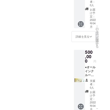
ナルモ
【ドー
ケット
ラー)付
キャン
者：
ショー
5/7、
バイル
ムホテ
です。
き。 平
0人
セリポ
：
8/1-31)
バッテ
ル型グ
（通常
日だけ
リシー
お届
100％」
は利用
リー ●
ランピ
販売価
でな
け予
は「前
とさせ
不可。
お礼の
ングリ
格：1名
定：
く、
日18時
ていた
メール
ゾート
2022
35000
金・
以降の
だきま
年04
※この確
１泊２
円〜）
土・祝
キャン
す。 ※
こ
月
約権
日宿泊
地元の
の
前日の
セル・
ハイ
リ
は、1組
券 年
素材を
タ
ご利用
ノー
シーズ
ー
様につ
間パス
ふんだ
ン
も可
詳細を見る
ショー
ン
を
き１枚
ポー
んに
選
能。 ※
：
(12/24-
択
ずつ購
ト】 ●
使った
す
利用期
100％」
1/10、
る
入して
モバイ
夕食、
限は
とさせ
5/1-
500
くださ
ルバッ
朝食付
【2023
ていた
5/7、
い。 ※
テリー
,00
き。お
年3月31
だきま
8/1-31)
１枚に
●お礼の
飲み物
0
日】ま
す。 ※
は利用
円
つき１
メール
飲み放
でにな
金・
不可。
泊とな
◆グラ
●オール
題。温
りま
土・祝
りま
ンド
インク
泉入り
す。 ※
前日、
す。連
オープ
ルーシ
放題で
ご予約
ハイ
泊をご
ン後
ブ付き
す。 ロ
は21年3
シーズ
支援
希望の
に、何
【ドー
ゴ入り
月頃よ
ン
者：
場合
度でも
ムホテ
モバイ
り受付
0人
(12/24-
は、宿
ご宿泊
ル型グ
ルバッ
を開始
1/10、
お届
泊数分
いただ
ランピ
テリー
させて
け予
5/1-
をご購
ける
ングリ
付き。
定：
いただ
5/7、
入くだ
「リ
ゾート
2022
専属コ
きます
8/1-31)
年04
さい。
ゾート
年間宿
ンシェ
（先着
は利用
こ
月