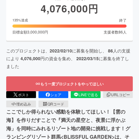
4,076,000
円
終了
135
%達成
目標金額
3,000,000
円
支援者数
86
人
このプロジェクトは、
2022/02/10
に募集を開始し、
86
人の支援
により
4,076,000
円の資金を集め、
2022/03/15
に募集を終了し
ました
もう一度プロジェクトをやってほしい
ポスト
シェア
LINEで送る
URLコピー
埋め込み
QRコード
ここでしか得られない感動を体験してほしい！【雲の
海】を作りだすことで『満天の星空と、夜景に浮かぶ
海」を同時にみれるリゾート地の開発に挑戦します！グ
ランピングリゾート群馬<BLISSFUL GARDEN>は、そ