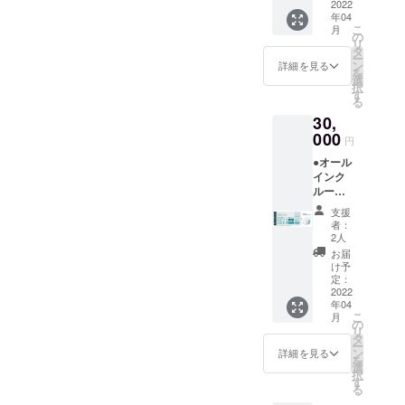
ランピ
2022
「リ
き。お
ルジュ
月頃よ
年04
ングリ
ゾート
飲み物
(バト
り受付
こ
月
ゾート
宿泊」
の
飲み放
ラー)付
を開始
リ
１泊２
チケッ
タ
題。温
き。 平
させて
ー
日宿泊
ト（通
ン
泉入り
詳細を見る
日だけ
いただ
を
券（ペ
常販売
選
放題で
でなく
きます
択
ア）
価格：2
す
す。ロ
金・
（先着
る
＋】 ●
名
ゴ入り
土・祝
順）。
30,
オリジ
60000
モバイ
前日の
※ご予約
ナルモ
000
円〜）
ルバッ
ご利用
円
時の
バイル
です。
テリー
も可
キャン
●オール
バッテ
地元の
付き。
能。 ※
セリポ
インク
リー ●
素材を
専属コ
利用期
リシー
ルーシ
お礼の
ふんだ
ンシェ
限は
は「前
ブ付き
メール
んに
ルジュ
【2022
支援
日18時
【ドー
◆グラ
使った
(バト
者：
年4月か
以降の
ムホテ
ンド
夕食、
2人
ラー)付
ら2023
キャン
ル型グ
オープ
朝食付
き。 平
お届
年3月31
セル・
ランピ
ン後に
き。お
け予
日だけ
日】ま
ノー
ングリ
ご宿泊
定：
飲み物
でな
でにな
ショー
ゾート
2022
いただ
飲み放
く、
りま
：
年04
１泊２
ける
題。温
金・
す。 ※
100％」
こ
月
日宿泊
「リ
の
泉入り
土・祝
ご予約
とさせ
リ
券」人
ゾート
タ
放題で
前日の
は21年3
ていた
ー
数追加
宿泊」
ン
す。ロ
詳細を見る
ご利用
月頃よ
だきま
を
チケッ
チケッ
選
ゴ入り
も可
り受付
す。 ※
択
ト】 ●
ト（通
す
モバイ
能。 ※
を開始
ハイ
る
オリジ
常販売
ルバッ
利用期
させて
シーズ