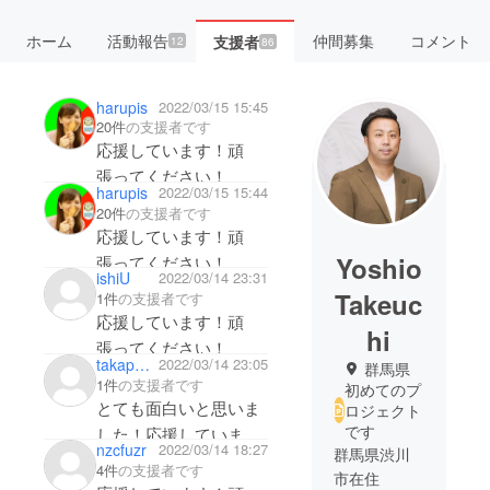
ホーム
活動報告
仲間募集
コメント
支援者
12
86
harupis
2022/03/15 15:45
20件
の支援者です
応援しています！頑
張ってください！
harupis
2022/03/15 15:44
20件
の支援者です
応援しています！頑
Yoshio
張ってください！
ishiU
2022/03/14 23:31
Takeuc
1件
の支援者です
応援しています！頑
hi
張ってください！
takapon123456789
2022/03/14 23:05
群馬県
1件
の支援者です
初めてのプ
とても面白いと思いま
ロジェクト
です
した！応援していま
nzcfuzr
2022/03/14 18:27
群馬県渋川
す！頑張ってくださ
4件
の支援者です
市在住
い！