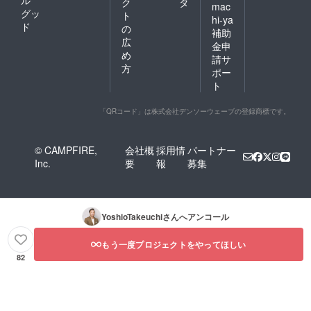
ル
ク
タ
mac
グッ
ト
hi-ya
ド
の
補助
広
金申
め
請サ
方
ポー
ト
「QRコード」は株式会社デンソーウェーブの登録商標です。
© CAMPFIRE,
会社概
採用情
パートナー
Inc.
要
報
募集
YoshioTakeuchi
さんへアンコール
もう一度プロジェクトをやってほしい
82