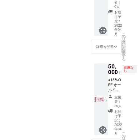
時の
専属コ
んに
ン後
【ドー
5/1-
者：
キャン
ンシェ
使った
に、施
ムホテ
5/7、
0人
セリポ
ルジュ
夕食、
設内を
ル型グ
8/1-31)
お届
リシー
(バト
朝食付
全て貸
ランピ
は利用
け予
は「前
ラー)付
き。お
し切っ
ングリ
不可。
定：
日18時
き。 ※
飲み物
てご宿
ゾート
2022
年04
以降の
利用期
飲み放
泊いた
１泊２
こ
月
キャン
限は
題。温
だけま
日 貸
の
リ
セル・
【2022
泉入り
す。最
切宿泊
タ
ー
ノー
年4月か
放題で
大26名
チケッ
ン
詳細を見る
を
ショー
ら2023
す。 ロ
まで宿
ト＋】
選
択
：
年3月31
ゴ入り
泊可
●企業名
す
る
100％」
日】ま
モバイ
能。
orお名
50,
とさせ
でにな
ルバッ
（通常
前を施
在庫な
ていた
りま
テリー
販売価
設内に
000
し
円
だきま
す。 ※
付き。
格：通
掲載し
●15%O
す。 ※
ご予約
専属コ
常
ます。
FF オー
ハイ
は21年3
ンシェ
910000
(1年間)
ルイン
シーズ
月頃よ
ルジュ
円〜）
●オリジ
クルー
ン
りご購
(バト
最大26
ナルモ
支援
シブ付
(12/24-
入者先
ラー)付
名まで
バイル
者：
き
1/10、
行予約
き。 ※
宿泊可
バッテ
30人
【ドー
5/1-
の受付
利用期
能。 平
リー ●
お届
ムホテ
5/7、
を開始
限は
日だけ
お礼の
け予
ル型グ
8/1-
させて
【2022
でな
メール
定：
ランピ
2022
31)、
いただ
年4月か
く、
◆オー
年04
ングリ
金・
きます
ら2023
金・
ルイン
こ
月
ゾート
土・祝
（先着
年3月31
土・祝
クルー
の
リ
１泊２