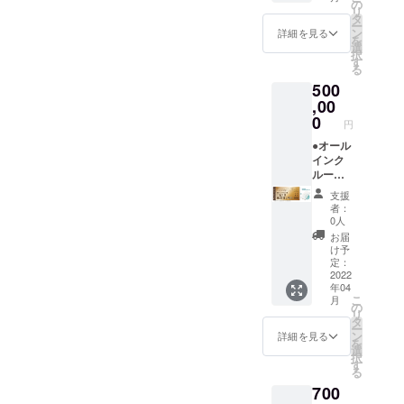
※宿泊チ
宿泊」
泊パス
ルジュ
の
順）。
不可。
リ
ケット
チケッ
ポート
(バト
タ
※予約時
閉じる
ー
は別途
トのパ
＋】 ●
ラー)付
ン
のキャ
詳細を見る
を
ご購入
スポー
オリジ
き。 平
選
ンセリ
択
いただ
トで
ナルモ
日だけ
す
ポリ
る
く必要
す。(要
バイル
でな
シーは
500
があり
予約) 地
バッテ
く、
「前日
ます。
元の素
リー ●
,00
金・
18時以
※利用期
材をふ
お礼の
土・祝
0
降の
円
限は
んだん
メール
前日の
キャン
【2023
に使っ
◆グラ
●オール
ご利用
セル・
年3月31
た夕
ンド
インク
も可
ノー
日】ま
食、朝
オープ
ルーシ
能。 ※
ショー
でにな
食付
ン後
ブ付き
利用期
：
支援
りま
き。お
に、何
【ドー
限は
100％」
者：
す。
飲み物
度でも
ムホテ
【2022
とさせ
0人
飲み放
ご宿泊
ル型グ
年4月か
ていた
お届
題。温
いただ
ランピ
ら2023
だきま
け予
泉入り
ける
ングリ
年3月31
定：
す。 ※
放題で
「リ
ゾート
2022
日】ま
ハイ
年04
す。 ロ
ゾート
１泊２
でにな
シーズ
こ
月
ゴ入り
宿泊」
日貸切
りま
の
ン
リ
モバイ
チケッ
チケッ
す。 ※
タ
(12/24-
ー
ルバッ
トのパ
ト」】
ご予約
ン
1/10、
詳細を見る
を
テリー
スポー
●オリジ
は21年3
選
5/1-
択
付き。
トで
ナルモ
月頃よ
す
5/7、
る
専属コ
す。(要
バイル
り受付
8/1-31)
700
ンシェ
予約) ★
バッテ
を開始
は利用