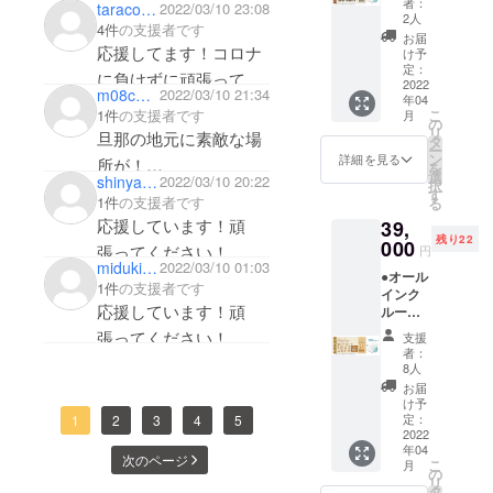
者：
taraco_nyanco
2022/03/10 23:08
ムホテ
のイ
ます。
2人
4件
の支援者です
ル型グ
メージ
お届
ランピ
応援してます！コロナ
です。
け予
ングリ
写真は
定：
に負けずに頑張ってく
ゾート
2022
1.4kgの
m08c224j
2022/03/10 21:34
年04
宿泊料
ださい！
イメー
こ
1件
の支援者です
月
30%オ
ジで
の
リ
旦那の地元に素敵な場
フクー
す。写
タ
ー
ポン】
真の中
ン
詳細を見る
所が！
を
●オリジ
から1kg
選
shinyando5150
2022/03/10 20:22
択
応援しています！頑
ナルモ
分のお
す
1件
の支援者です
る
バイル
肉をお
張ってください！
応援しています！頑
39,
バッテ
送りし
残り22
リー ●
000
ます。
張ってください！
円
お礼の
miduki3769
2022/03/10 01:03
●オール
メール
1件
の支援者です
インク
◆グラ
応援しています！頑
ルーシ
ンド
ブ付き
オープ
張ってください！
支援
【ドー
ン後に
者：
ムホテ
ご宿泊
8人
ル型グ
いただ
お届
ランピ
ける
け予
ングリ
「リ
定：
1
2
3
4
5
ゾート
2022
ゾート
年04
１泊２
宿泊」
次のページ
こ
月
日宿泊
割引
の
リ
券（親
クーポ
タ