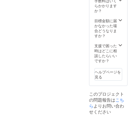
不可。
ショー
き。 ※
施設内
手数料はいく
素材を
：
利用期
を全て
らかかります
ふんだ
100％」
限は
貸し
か？
んに
とさせ
【2022
切って
使った
ていた
年4月か
ご宿泊
目標金額に届
夕食、
だきま
ら2023
いただ
かなかった場
朝食付
す。 ※
年3月31
けま
合どうなりま
き。お
ハイ
日】ま
す。最
すか？
飲み物
シーズ
でにな
大26名
飲み放
ン
りま
まで宿
支援で困った
題。温
(12/24-
す。 ※
泊可
時はどこに相
泉入り
1/10、
ご予約
能。
談したらいい
放題で
5/1-
は21年3
（通常
ですか？
す。ロ
5/7、
月頃よ
販売価
ゴ入り
8/1-
り受付
格：通
ヘルプページを
モバイ
31)、
を開始
常
見る
ルバッ
金・
させて
910000
テリー
土・祝
いただ
円〜）
付き。
前日は
きます
最大26
このプロジェクト
専属コ
利用不
（先着
名まで
の問題報告は
こち
ンシェ
可。
順）。
宿泊可
ルジュ
ら
よりお問い合わ
※ご予約
能。 ★
(バト
時の
平日だ
せください
ラー)付
キャン
けでな
き。 ※
セリポ
く、
利用期
リシー
金・
限は
は「前
土・祝
【2023
日18時
前日の
年3月31