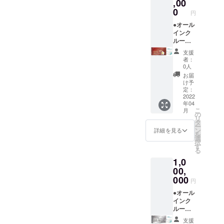
ルジュ
平日だ
リー ●
,00
させて
不可。
(バト
けでな
お礼の
いただ
0
円
ラー)付
く、
メール
きます
き。 ※
金・
◆グラ
●オール
（先着
利用期
土・祝
ンド
インク
順）。
限は
前日の
オープ
ルーシ
※ご予約
【2022
ご利用
ン後
ブ付き
時の
支援
年4月か
も可
に、施
【ドー
キャン
者：
ら2023
能。 地
設内を
ムホテ
セリポ
0人
年3月31
元の素
全て貸
ル型グ
リシー
お届
日】ま
材をふ
し切っ
ランピ
は「前
け予
でにな
んだん
てご宿
ングリ
日18時
定：
りま
に使っ
泊いた
ゾート
2022
以降の
年04
す。 ※
た夕
だけま
１泊２
キャン
こ
月
ご予約
食、朝
す。最
日 貸
セル・
の
リ
は21年3
食付
大26名
切宿泊
ノー
タ
ー
月頃よ
き。お
まで宿
チケッ
ショー
ン
詳細を見る
を
りご購
飲み物
泊可
ト＋】
：
選
択
入者先
飲み放
能。
●オリジ
100％」
す
る
行予約
題。温
（通常
ナルモ
とさせ
1,0
の受付
泉入り
販売価
バイル
ていた
を開始
放題で
格：通
バッテ
00,
だきま
させて
す。 ロ
常
リー ●
す。 ※
000
円
いただ
ゴ入り
728,000
お礼の
ハイ
きます
モバイ
円〜）
メール
●オール
シーズ
（先着
ルバッ
地元の
◆グラ
インク
ン
順）。
テリー
素材を
ンド
ルーシ
(12/24-
※ご予約
付き。
ふんだ
オープ
ブ付き
1/10、
支援