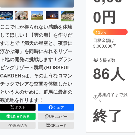
0
円
まちづくり・地域活性化
ここでしか得られない感動を体験
CAMPFIRE for Social Good
CAMPFIRE Creation
135%
してほしい！【雲の海】を作りだ
CAMPFIREふるさと納税
machi-ya
コミュニティ
目標金額は
すことで『満天の星空と、夜景に
3,000,000円
浮かぶ海」を同時にみれるリゾー
ト地の開発に挑戦します！グラン
支援者数
86
人
ピングリゾート群馬<BLISSFUL
GARDEN>は、そのようなロマン
チックでレアな空間を体験したい
という人のために。群馬に最高の
募集終了まで残
観光地を作ります！
り
ポスト
シェア
終了
LINEで送る
URLコピー
埋め込み
QRコード