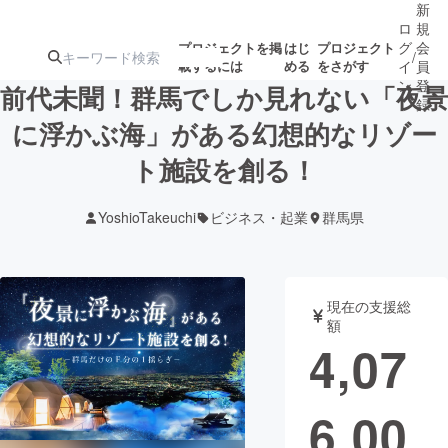
新
ロ
規
グ
会
プロジェクトを掲
はじ
プロジェクト
/
載するには
める
をさがす
イ
員
ン
登
前代未聞！群馬でしか見れない「夜景
録
に浮かぶ海」がある幻想的なリゾー
ト施設を創る！
人気のプロ
注目のリ
注目の新着プロ
募集終了が近いプ
もうすぐ公開
ジェクト
ターン
ジェクト
ロジェクト
されます
YoshioTakeuchi
ビジネス・起業
群馬県
アート・写真
音楽
現在の支援総
テクノロジー・ガジェット
ゲーム・サ
額
4,07
映像・映画
書籍・雑誌
6,00
ビジネス・起業
チャレンジ