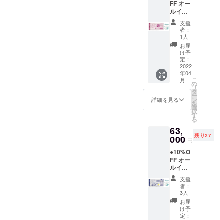
FF オー
リー ●
トで
ルバッ
ルイン
お礼の
す。
テリー
クルー
メール
（通常
付き。
支援
シブ付
◆グラ
販売価
専属コ
者：
き
ンド
格：
1人
ンシェ
【ドー
オープ
44000
ルジュ
お届
ムホテ
ン後に
円〜）
け予
(バト
ル型グ
ご宿泊
定：
地元の
ラー)付
ランピ
2022
いただ
素材を
き。 平
年04
ングリ
ける
ふんだ
日だけ
こ
月
ゾート
「リ
の
んに
でな
リ
１泊２
ゾート
タ
使った
く、
ー
日宿泊
宿泊」
ン
夕食、
詳細を見る
金・
を
券（ペ
チケッ
選
朝食付
土・祝
択
ア）】
ト（通
す
き。お
前日の
る
●オリジ
常販売
飲み物
ご利用
63,
ナルモ
価格：2
飲み放
も可
残り27
バイル
000
名
題。温
能。 ※
円
バッテ
70000
泉入り
利用期
●10%O
リー ●
円〜）
放題で
限は
FF オー
お礼の
です。
す。ロ
【2023
ルイン
メール
地元の
ゴ入り
年3月31
クルー
グラン
素材を
モバイ
日】ま
支援
シブ付
ドオー
ふんだ
ルバッ
者：
でにな
き
プン後
んに
3人
テリー
りま
【ドー
にご宿
使った
付き。
お届
す。 ※
ムホテ
泊いた
夕食、
け予
専属コ
ご予約
ル型グ
だける
定：
朝食付
ンシェ
は21年3