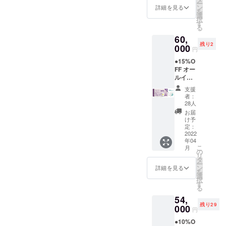
ー
子チ
ンで
ン
詳細を見る
を
ケッ
す。当
選
択
ト）
日ご一
す
る
＋】 ●
緒に来
60,
オリジ
場され
残り2
ナルモ
000
る方全
円
バイル
員分の
●15%O
バッテ
宿泊料
FF オー
リー ●
から割
ルイン
感謝の
引いた
クルー
メール
しま
支援
シブ付
◆グラ
す。 地
者：
き
ンド
元の素
28人
【ドー
オープ
材をふ
お届
ムホテ
ン後
んだん
け予
ル型グ
に、大
定：
に使っ
ランピ
2022
人１
た夕
年04
ングリ
名、子
食、朝
こ
月
ゾート
供１名
の
食付
リ
１泊２
（小学
タ
き。お
ー
日宿泊
生以
ン
飲み物
詳細を見る
を
券（ペ
下）で
選
飲み放
択
ア）
ご宿泊
す
題。温
る
＋】 ●
できる
泉入り
54,
オリジ
「リ
放題で
残り29
ナルモ
000
ゾート
す。 ロ
円
バイル
宿泊」
ゴ入り
●10%O
バッテ
チケッ
モバイ