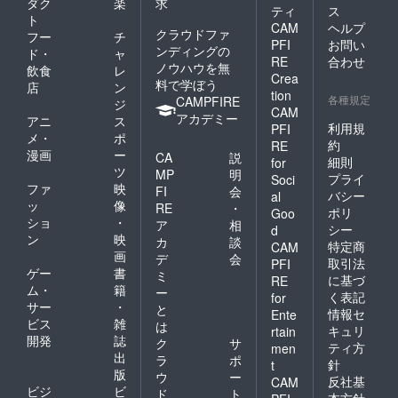
キャン
ダク
楽
求
ティ
ス
セル・
ト
CAM
ヘルプ
ノー
クラウドファ
フー
チ
ショー
PFI
お問い
ンディングの
ド・
ャ
：
RE
合わせ
ノウハウを無
飲食
レ
100％」
Crea
料で学ぼう
とさせ
店
ン
tion
各種規定
ていた
CAMPFIRE
ジ
CAM
だきま
アカデミー
アニ
ス
利用規
PFI
す。 ※
メ・
ポ
ハイ
約
RE
漫画
ー
CA
説
シーズ
細則
for
ツ
ン
MP
明
プライ
Soci
(12/24-
ファ
映
FI
会
バシー
al
1/10、
ッ
像
RE
・
ポリ
Goo
5/1-
ショ
・
ア
相
5/7、
シー
d
ン
映
カ
談
8/1-
特定商
CAM
画
31)、利
デ
会
取引法
PFI
用不
ゲー
書
ミ
に基づ
RE
可。
ム・
籍
ー
く表記
for
サー
・
と
情報セ
Ente
ビス
雑
は
キュリ
rtain
開発
誌
ク
サ
ティ方
men
出
ラ
ポ
針
t
版
ウ
ー
反社基
CAM
ビジ
ビ
ド
ト