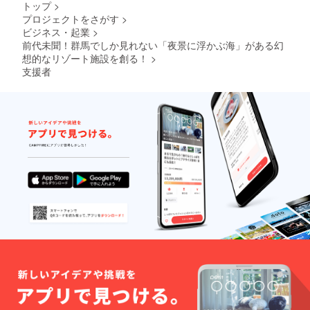
以降の
ご利用
トップ
>
日】ま
キャン
も可
プロジェクトをさがす
>
でにな
セル・
能。 地
ビジネス・起業
>
りま
ノー
元の素
す。 ※
前代未聞！群馬でしか見れない「夜景に浮かぶ海」がある幻
ショー
材をふ
ご予約
：
んだん
想的なリゾート施設を創る！
>
は21年3
100％」
に使っ
支援者
月頃よ
とさせ
た夕
り受付
ていた
食、朝
を開始
だきま
食付
させて
す。 ※
き。お
いただ
ハイ
飲み物
きます
シーズ
飲み放
（先着
ン
題。温
順）。
(12/24-
泉入り
※ご予約
1/10、
放題で
時の
5/1-
す。 ロ
キャン
5/7、
ゴ入り
セリポ
8/1-
モバイ
リシー
31)、利
ルバッ
は「前
用不
テリー
日18時
可。
付き。
以降の
専属コ
キャン
ンシェ
セル・
ルジュ
ノー
(バト
ショー
ラー)付
：
き。 ※
100％」