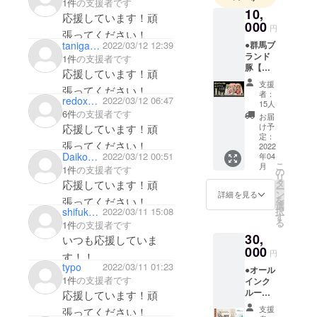
通じて、日
1件
の支援者です
10,
応援しています！頑
本全国の
000
円
方々に、非
張ってください！
●群馬ブ
tanigawaakira1019
2022/03/12 12:39
日常的な空
ランド
1件
の支援者です
間をお楽し
豚【細
応援しています！頑
谷のま
みいただ
支援
張ってください！
る豚】
者：
き、また、
redox0730
2022/03/12 06:47
1キログ
15人
地元の肉や
ラム ●
6件
の支援者です
お届
お礼の
野菜、それ
け予
応援しています！頑
メール
定：
らを使った
張ってください！
◆グラ
2022
Daikoku1231
2022/03/12 00:51
年04
料理などを
ンピン
こ
月
1件
の支援者です
グ場で
の
楽しんでい
リ
提供し
タ
応援しています！頑
ただく事
ー
ている
ン
詳細を見る
を
張ってください！
群馬の
で、地域の
選
択
shifukuno
2022/03/11 15:08
ブラン
す
活性化や地
る
1件
の支援者です
ド豚(細
元のPRに
30,
谷のま
いつも応援していま
る豚) 1
000
なっていけ
円
す！！
キログ
ればと思っ
typo
2022/03/11 01:23
●オール
ラムを
たまにはリフレッシュ
1件
の支援者です
インク
ています。
郵送し
する時間つくって下さ
ルーシ
ます。
応援しています！頑
よろしくお
ブ付き
画像は
いね！
支援
張ってください！
願いいたし
【ドー
1.4kg分