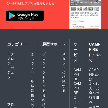
利用期
とさせ
限は
ていた
【2022
だきま
年4月か
す。 ※
ら2023
金・
年3月31
土・祝
日】ま
前日、
でにな
ハイ
りま
シーズ
す。 ※
ン
ご予約
(12/24-
は21年3
カテゴリー
起案サポート
サ
CAMP
1/10、
月頃よ
ー
FIRE
5/1-
り受付
テク
ま
プ
ス
5/7、
ビ
につい
を開始
8/1-31)
させて
ノロ
ち
ロ
タ
ス
て
は利用
いただ
ジー
づ
ジ
ッ
不可。
きます
・ガ
く
ェ
フ
CAM
CAMP
（先着
ジェ
り
ク
に
順）。
PFI
FIREと
ット
・
ト
相
※ご予約
RE
は
地
を
談
時の
CAM
あんし
キャン
域
作
す
PFI
ん・安
セリポ
活
る
る
RE
全への
リシー
性
資
は「前
コ
取り組
化
料
日18時
ミュ
み
プロ
音
請
以降の
ニ
ニュー