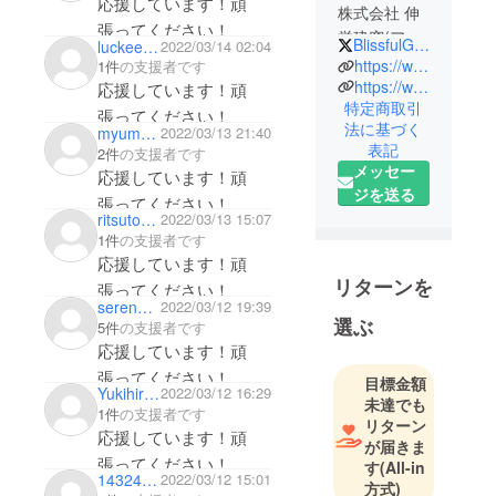
応援しています！頑
株式会社 伸
張ってください！
栄建窓(アル
BlissfulGarden_
luckeema
2022/03/14 02:04
ミサッシの
https://www.instagram.com/blissful_garden2022/
1件
の支援者です
販売・施工)
https://www.facebook.com/search/top?q=%E3%82%B0%E3%83%A9%E3%83%B3%E3%83%94%E3%83%B3%E3%82%B0%E3%83%AA%E3%82%BE%E3%83%BC%E3%83%88%E7%BE%A4%E9%A6%AC%20blissful%20garden
応援しています！頑
特定商取引
アーティス
張ってください！
法に基づく
myumyu1252
2022/03/13 21:40
ト（歌手）
表記
2件
の支援者です
メッセー
応援しています！頑
群馬の前橋
ジを送る
張ってください！
で創業３０
ritsutomo
2022/03/13 15:07
年になるア
1件
の支援者です
ルミサッシ
応援しています！頑
の販売、施
リターンを
張ってください！
工会社の二
serenalima
2022/03/12 19:39
選ぶ
5件
の支援者です
代目として
応援しています！頑
事業をして
張ってください！
います。今
目標金額
YukihiroFukasawa
2022/03/12 16:29
回4月にオー
未達でも
1件
の支援者です
リターン
プンする
応援しています！頑
が届きま
BLISSFUL
張ってください！
す
(All-in
GARDENを
14324134Snsd
2022/03/12 15:01
方式)