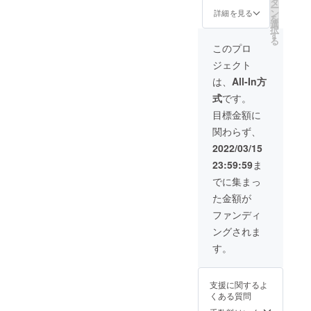
前日は
順）。
日】ま
前日の
シブ付
タ
ー
日宿泊
利用不
※ご予約
でにな
ご利用
き
ン
詳細を見る
を
券（ペ
可。
時の
りま
も可
「ドー
選
択
ア）】
キャン
す。 ※
能。 地
ムホテ
す
る
●オリジ
セリポ
ご予約
元の素
ル型グ
このプロ
ナルモ
リシー
は21年3
材をふ
ランピ
ジェクト
バイル
は「前
月頃よ
んだん
ングリ
バッテ
日18時
りご購
に使っ
ゾート
は、
All-In方
リー ●
以降の
入者先
た夕
１泊２
式
です。
お礼の
キャン
行予約
食、朝
日 貸
メール
セル・
の受付
食付
切宿泊
目標金額に
グラン
ノー
を開始
き。お
チケッ
関わらず、
ドオー
ショー
させて
飲み物
ト＋に
プン後
：
いただ
飲み放
加え、
2022/03/15
にご宿
100％」
きます
題。温
当施設
23:59:59
ま
泊いた
とさせ
（先着
泉入り
内のよ
だける
ていた
順）。
放題で
く見え
でに集まっ
「リ
だきま
※ご予約
す。 ロ
る位置
た金額が
ゾート
す。 ※
時の
ゴ入り
に【企
宿泊」
ハイ
キャン
モバイ
業名ま
ファンディ
チケッ
シーズ
セリポ
ルバッ
たはお
ングされま
ト（通
ン
リシー
テリー
名前】
常販売
(12/24-
は「前
付き。
を掲載
す。
価格：2
1/10、
日18時
専属コ
しま
名
5/1-
以降の
ンシェ
す。 貸
60000
5/7、
キャン
ルジュ
切チ
支援に関するよ
円〜）
8/1-31)
セル・
(バト
ケット
くある質問
です。
は利用
ノー
ラー)付
＋は、
地元の