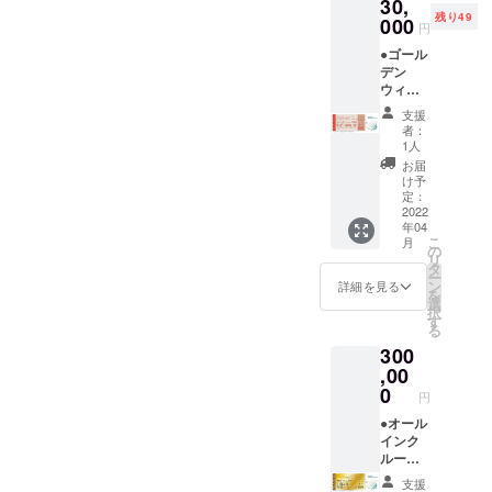
30,
ナルモ
価格：2
テリー
限は
いただ
ン
残り49
バイル
000
名
付き。
【2023
円
きます
(12/24-
バッテ
70000
専属コ
年3月31
（先着
1/10、
●ゴール
リー ●
円〜）
ンシェ
日】ま
順）。
5/1-
デン
お礼の
です。
ルジュ
でにな
※ご予約
5/7、
ウィー
メール
地元の
(バト
りま
時の
8/1-31)
クに宿
◆3名さ
素材を
ラー)付
す。 ※
支援
キャン
は利用
泊でき
ま以上
ふんだ
き。 ※
者：
ご予約
セリポ
不可。
る権利
でご宿
んに
1人
利用期
は21年3
リシー
※CAMP
泊の場
使った
限は
お届
月頃よ
は「前
FIRE限
合、こ
夕食、
け予
【2023
り受付
日18時
定 (繁忙
ちらの
定：
朝食付
年3月31
を開始
以降の
期で予
2022
チケッ
き。お
日】ま
させて
キャン
年04
約が取
トを人
飲み物
でにな
いただ
セル・
こ
月
りづら
数分お
の
飲み放
りま
きます
ノー
リ
いゴー
買い求
タ
題。温
す。 ※
（先着
ショー
ー
ルデン
めくだ
ン
泉入り
詳細を見る
ご予約
順）。
：
を
ウィー
さい。
選
放題で
は21年3
※予約時
100％」
択
クに、
ペア宿
す
す。ロ
月頃よ
のキャ
とさせ
る
BLISSF
泊券を
ゴ入り
り受付
ンセリ
ていた
300
UL
ご利用
モバイ
を開始
ポリ
だきま
GARDE
,00
の方
ルバッ
させて
シーは
す。 ※
Nの宿泊
が、人
0
テリー
いただ
「前日
円
ハイ
が「確
数を追
付き。
きます
18時以
シーズ
約」で
●オール
加した
専属コ
（先着
降の
ン
きる権
インク
い場合
ンシェ
順）。
キャン
(12/24-
利。) ●
ルーシ
に使え
ルジュ
※ご予約
セル・
1/10、
オリジ
ブ付き
るチ
(バト
時の
ノー
支援
5/1-