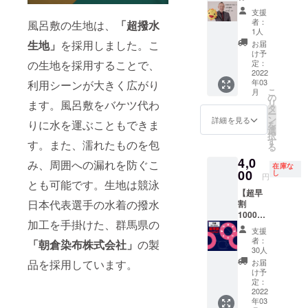
す。オ
く！
96×96c
支援
ンエア
齋藤気
m（平
者：
風呂敷の生地は、
「超撥水
後は出
象予報
織）
1人
演者へ
士の出
125×12
生地」
を採用しました。こ
お届
の質問
張講座
5cm（
け予
や記念
＋風呂
の生地を採用することで、
タフ
定：
撮影の
敷10
2022
タ） ・
年03
利用シーンが大きく広がり
時間を
枚】 斎
内容：
こ
月
設けま
藤気象
風呂敷2
の
リ
ます。風呂敷をバケツ代わ
す。防
予報士
枚 取
タ
ー
災風呂
があな
扱説明
ン
詳細を見る
りに水を運ぶこともできま
を
敷も1枚
たの所
書 ・素
選
択
お付け
属する
材：ポ
す
す。また、濡れたものを包
る
しま
職場や
リエス
4,0
す。 ・
団体、
テル
み、周囲への漏れを防ぐこ
在庫な
見学場
サーク
00
100％ ※
し
円
とも可能です。生地は競泳
所：福
ルの現
製造上
【超早
島テレ
場に出
の都合
日本代表選手の水着の撥水
割
ビ本
向き出
により
1000円
社 〒
前講座
配送時
加工を手掛けた、群馬県の
OFF
960-
を行い
期が遅
支援
防災風
8058
ます。
れる可
者：
「朝倉染布株式会社」
の製
呂敷1枚
福島県
出前講
能性が
30人
（ふく
福島市
座は福
ござい
品を採用しています。
お届
たん
御山町
島県内
ます。
け予
柄 平
2-5 ・見
が対象
定：
織）】
2022
学場所
になり
年03
超撥水
までの
ます。