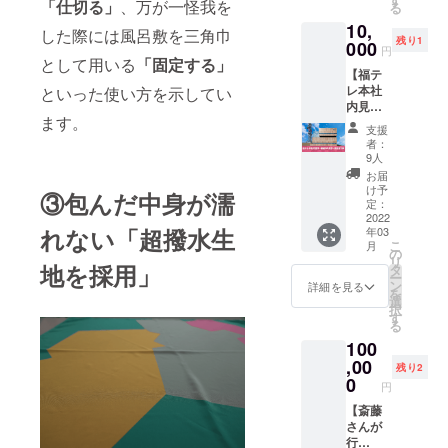
「仕切る」
、万が一怪我を
る
セット
の都合
10,
です。
により
した際には風呂敷を三角巾
残り1
超撥水
000
配送時
円
性はそ
期が遅
として用いる
「固定する」
【福テ
のま
れる可
レ本社
といった使い方を示してい
ま、日
能性が
内見学
常でも
ござい
ます。
＋番組
使いや
ます。
支援
オンエ
すいサ
者：
ア見学
イズの
9人
＋防災
平織・
お届
風呂敷
災害時
け予
③包んだ中身が濡
（１
にも頼
定：
枚）
2022
れる耐
れない「超撥水生
年03
セッ
水性の
こ
月
ト】 福
高いタ
の
リ
テレの
地を採用」
フタを
タ
ー
本社を
使い分
ン
詳細を見る
を
見学の
けでき
選
択
他、自
ます。
す
る
社制作
2枚セッ
100
番組の
トを3月
一部を
,00
以降に
残り2
スタジ
お届け
0
円
オで見
しま
学して
【斎藤
す。 ・
いただ
さんが
サイ
きま
行
ズ：