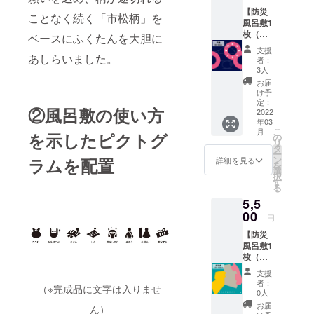
風呂敷1
の都合
のこと
【防災
枚 取
により
ことなく続く「市松柄」を
ももち
風呂敷1
扱説明
配送時
ろん大
枚（ふ
書 ・素
期が遅
ベースにふくたんを大胆に
歓迎で
くたん
材：ポ
れる可
支援
す。
柄 平
あしらいました。
リエス
能性が
者：
（質問
織）】
テル
ござい
3人
は
超撥水
100％ ※
ます。
お届
チャッ
生地の
製造上
け予
ト・挙
防災風
の都合
定：
手制で
②風呂敷の使い方
呂敷1枚
2022
により
募集し
年03
を3月以
配送時
こ
ます）
月
降にお
を示したピクトグ
期が遅
の
リ
・メッ
届けし
れる可
タ
ー
セージ
ます。
能性が
ン
ラムを配置
詳細を見る
を
を希望
・サイ
ござい
選
択
する名
ズ：
ます。
す
る
前（斎
96×96(
藤気象
5,5
cm) ・
予報士
内容：
00
円
または
風呂敷1
アナウ
【防災
枚 取
ンサー
風呂敷1
扱説明
名）を
枚（福
書 ・素
備考欄
島県
材：ポ
支援
にご記
柄 タ
リエス
者：
（※完成品に文字は入りませ
入くだ
フ
テル
0人
さい。
タ）】
100％ ※
お届
ん）
（業務
平織に