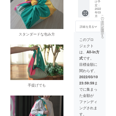
柄（タ
枚セッ
け予
アドレ
フ
トを3月
定：
スへご
タ）・
2022
以降に
連絡し
年03
ふくた
お届け
ます。
こ
月
ん柄
しま
の
・風呂
リ
（平
す。 ・
タ
敷の柄
ー
織）2枚
サイ
ン
詳細を見る
は「ふ
を
セッ
ズ：
選
くたん
択
ト】 生
スタンダードな包み方
96×96c
す
柄」に
る
地が異
m ・内
このプロ
なりま
なる2枚
容：風
す。
ジェクト
セット
呂敷2
です。
枚 取
は、
All-In方
ピクト
扱説明
式
です。
グラム
書 ・素
が大き
材：ポ
目標金額に
めのふ
リエス
関わらず、
くたん
テル
柄に、
100％ ※
2022/03/10
耐水圧
製造上
23:59:59
ま
の高い
の都合
手提げでも
タフタ
により
でに集まっ
の構成
配送時
た金額が
で災害
期が遅
時に頼
れる可
ファンディ
れる
能性が
ングされま
セット
ござい
です。2
ます。
す。