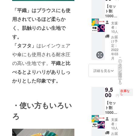
呂敷1枚
ます。
・オン
ます。
【セッ
を3月以
エアで
講座の
「平織」はブラウスにも使
ト割
降にお
ご覧に
開催時
1000円
届けし
なりた
間につ
用されているほど柔らか
OFF
ます。
い番組
いても
支援
防災風
・サイ
く、肌触りのよい生地で
は、オ
ご相談
者：
呂敷
ズ：
10人
プショ
くださ
福島県
す。
125×12
ンから
い。 ・
お届
柄・ふ
5(cm)
け予
お選び
お渡し
「タフタ」
はレインウェア
くたん
・内
定：
くださ
する風
柄（平
2022
容：風
い。 ・
呂敷の
や傘にも使用される耐水圧
年03
織）2枚
呂敷1
見学時
種類は
こ
月
セッ
枚 取
の
期につ
すべて
の高い生地です。
平織と比
リ
ト】 平
扱説明
タ
いては
平織の
ー
織素材
書 ・素
ン
詳細を見る
べるとよりハリがありしっ
新型コ
福島県
を
で柄が
材：ポ
選
ロナウ
柄にな
択
異なる2
リエス
かりとした印象です。
す
イルス
りま
る
枚セッ
テル
の感染
す。
9,5
トで
100％ ※
状況を
在庫な
す。普
00
製造上
し
考慮し
円
段遣
の都合
た上
・使い方もいろい
【セッ
い・非
により
で、プ
ト割
常用と
配送時
ロジェ
1000円
用途別
ろ
期が遅
クト終
OFF
に使い
れる可
了後に
支援
防災風
分けも
能性が
者：
改めて
呂敷
できま
ござい
10人
登録
福島県
す。 2
ます。
お届
メール