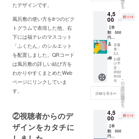
択
降にお
い、役
たデザインです。
す
アカウ
る
届けし
に立つ
ントの
4,5
ます。
情報を
取得を
残り18
風呂敷の使い方を8つのピク
・サイ
00
人数限
お願い
円
ズ：
定で発
いたし
トグラムで表現した他、右
【早
96×96(
信しま
ます。
割 500
cm) ・
す。更
・備考
下には福テレのマスコット
円
内容：
に、斎
欄にて
OFF
風呂敷1
藤気象
斎藤さ
支援
「ふくたん」のシルエット
防災風
枚 取
予報士
んへの
者：
呂敷1枚
扱説明
または
2人
を配置しました。QRコード
質問を
（福島
書 ・素
ご希望
募集し
お届
県柄
材：ポ
は風呂敷の詳しい結び方を
の福テ
け予
ます。
平
リエス
定：
レアナ
いただ
わかりやすくまとめたWeb
織）】
2022
テル
ウン
いた質
年03
超撥水
100％ ※
サーか
問は
こ
月
ページにリンクしていま
生地の
製造上
の
らお礼
zoomの
リ
防災風
の都合
タ
のメッ
講座で
す。
ー
呂敷1枚
により
ン
セージ
詳細を見る
斎藤さ
を
を3月以
配送時
選
動画を
んがお
択
降にお
期が遅
す
お送り
答えし
る
届けし
れる可
しま
ます。
4,5
ます。
能性が
す。 開
②視聴者からのデ
質問内
残り10
・サイ
00
ござい
催日時
容は天
円
ズ：
ます。
（予
気や防
ザインをカタチに
【早
96×96(
定）：
災のこ
割 500
cm) ・
2022年
と、斎
しました
円
内容：
3月24日
藤さん