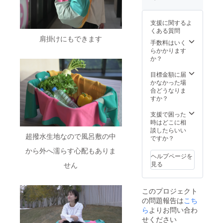
枚セッ
トを3月
以降に
支援に関するよ
お届け
くある質問
しま
肩掛けにもできます
す。 ・
手数料はいく
サイ
らかかります
ズ：
か？
96×96c
m（平
目標金額に届
織）
かなかった場
125×12
合どうなりま
5cm（
すか？
タフ
タ） ・
支援で困った
内容：
時はどこに相
風呂敷2
談したらいい
超撥水生地なので風呂敷の中
枚 取
ですか？
扱説明
から外へ濡らす心配もありま
書 ・素
ヘルプページを
材：ポ
見る
せん
リエス
テル
100％ ※
このプロジェクト
製造上
の問題報告は
こち
の都合
により
ら
よりお問い合わ
配送時
せください