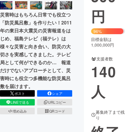
円
まちづくり・地域活性化
災害時はもちろん日常でも役立つ
「防災風呂敷」を作りたい！2011
CAMPFIRE for Social Good
CAMPFIRE Creation
年の東日本大震災の災害報道をは
96%
CAMPFIREふるさと納税
machi-ya
コミュニティ
じめ、福島テレビ（福テレ）は
目標金額は
1,000,000円
様々な災害と向き合い、防災の大
切さを実感してきました。テレビ
支援者数
局として何ができるのか… 報道
140
だけでないアプローチとして、災
害時にも役立つ多機能な防災風呂
人
敷を届けます。
ポスト
シェア
LINEで送る
URLコピー
埋め込み
QRコード
募集終了まで残
り