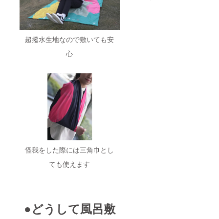
期が遅
れる可
能性が
ござい
ます。
超撥水生地なので敷いても安
心
怪我をした際には三角巾とし
ても使えます
●どうして風呂敷