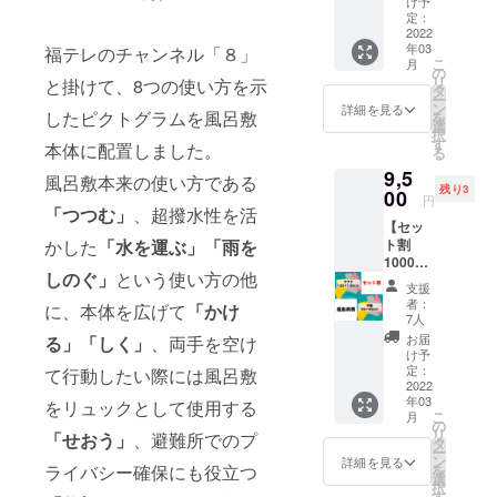
製造上
け予
の都合
比べ、
の都合
定：
によ
耐水圧
2022
により
り、ご
年03
に優れ
福テレのチャンネル「８」
配送時
こ
月
希望の
た生地
期が遅
の
リ
と掛けて、8つの使い方を示
アナウ
です。
れる可
タ
ー
ンサー
超撥水
能性が
ン
詳細を見る
したピクトグラムを風呂敷
を
からの
生地の
ござい
選
択
メッ
防災風
ます。
す
本体に配置しました。
る
セージ
呂敷1枚
ではな
9,5
を3月以
風呂敷本来の使い方である
い場合
残り3
降にお
00
円
もござ
届けし
「つつむ」
、超撥水性を活
います
【セッ
ます。
ので、
ト割
かした
「水を運ぶ」
「雨を
・サイ
予めご
1000円
ズ：
しのぐ」
という使い方の他
了承く
OFF
125×12
支援
ださ
防災風
5(cm)
者：
に、本体を広げて
「かけ
い。）
呂敷
・内
7人
福島県
容：風
お届
る」
「しく」
、両手を空け
柄（平
呂敷1
け予
織・タ
枚 取
定：
て行動したい際には風呂敷
フタ）2
2022
扱説明
年03
枚セッ
をリュックとして使用する
書 ・素
こ
月
ト】 福
材：ポ
の
リ
「せおう」
、避難所でのプ
島県柄
リエス
タ
ー
で生地
テル
ン
詳細を見る
を
ライバシー確保にも役立つ
が異な
100％ ※
選
択
る2枚
製造上
す