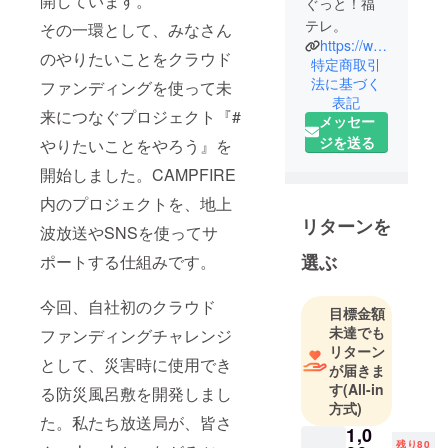
開しています。
ぐっと！福
テレ。
その一環として、みなさん
https://www.fukushima-tv.co.jp/
のやりたいことをクラウド
特定商取引
法に基づく
ファンディングを使って未
表記
来につなぐプロジェクト『#
メッセー
ジを送る
やりたいことをやろう』を
開始しました。CAMPFIRE
内のプロジェクトを、地上
リターンを
波放送やSNSを使ってサ
選ぶ
ポートする仕組みです。
今回、自社初のクラウド
目標金額
未達でも
ファンディングチャレンジ
リターン
として、災害時に使用でき
が届きま
す
(All-in
る防災風呂敷を開発しまし
方式)
た。私たち放送局が、皆さ
1,0
残り80