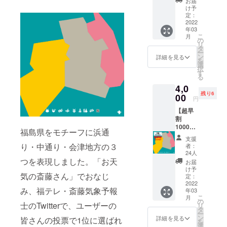
お届
座への
災につ
け予
参加権
いて、
定：
＋御礼
2022
わかり
年03
メッ
やすく
こ
月
セージ
面白
の
リ
動画】
い、役
タ
ー
お天気
に立つ
ン
詳細を見る
を
の斎藤
情報を
選
択
さんで
人数限
す
る
おなじ
定で発
4,0
み、福
信しま
残り6
テレの
00
す。 開
円
斎藤恭
催日時
【超早
紀気象
（予
割
予報士
定）：
1000円
がzoom
2022年
福島県をモチーフに浜通
OFF
でお天
3月24日
支援
防災風
気＆防
（木）
り・中通り・会津地方の３
者：
呂敷1枚
災講座
19:30～
24人
（福島
つを表現しました。「お天
を開催
（1時間
お届
県柄
しま
程度）
け予
気の斎藤さん」でおなじ
平
す。天
定：
・講座
織）】
2022
気や防
はzoom
み、福テレ・斎藤気象予報
年03
超撥水
災につ
を用い
こ
月
生地の
いて、
の
て開催
士のTwitterで、ユーザーの
リ
防災風
わかり
タ
しま
ー
呂敷1枚
やすく
ン
す。予
詳細を見る
皆さんの投票で1位に選ばれ
を
を3月以
面白
選
めzoom