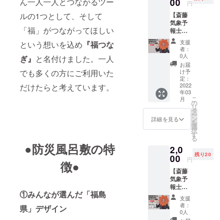
00
ん一人一人とつながるツー
円
【斎藤
ルの1つとして、そして
気象予
「福」がつながってほしい
報士の
お天気
支援
という想いを込め
『福つな
＆防災
者：
オンラ
0人
ぎ』
と名付けました。一人
イン講
お届
座への
け予
でも多くの方にご利用いた
参加
定：
権】 お
2022
だけたらと考えています。
年03
天気の
こ
月
斎藤さ
の
リ
んでお
タ
ー
なじ
ン
詳細を見る
を
み、福
選
択
テレの
す
る
斎藤恭
●防災風呂敷の特
2,0
紀気象
残り20
予報士
00
円
徴●
がzoom
【斎藤
でお天
気象予
気＆防
報士の
災講座
①みんなが選んだ「福島
お天気
を開催
支援
＆防災
しま
者：
県」デザイン
オンラ
す。天
0人
イン講
気や防