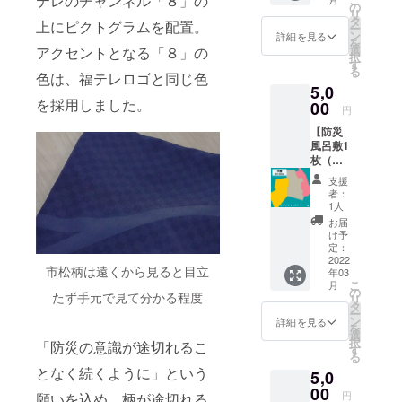
テレのチャンネル「８」の
比べ、
製造上
の
アカウ
リ
耐水圧
の都合
タ
上にピクトグラムを配置。
ントの
ー
に優れ
により
ン
詳細を見る
取得を
を
た生地
配送時
選
アクセントとなる「８」の
お願い
択
です。
期が遅
す
いたし
る
超撥水
色は、福テレロゴと同じ色
れる可
ます。
5,0
生地の
能性が
・備考
を採用しました。
防災風
00
ござい
円
欄にて
呂敷1枚
ます
斎藤さ
【防災
を3月以
んへの
風呂敷1
降にお
質問を
枚（福
届けし
募集し
島県
ます。
支援
ます。
柄 平
・サイ
者：
いただ
織）】
ズ：
1人
いた質
超撥水
125×12
お届
問は
生地の
5(cm)
け予
zoomの
防災風
・内
定：
講座で
呂敷1枚
2022
容：風
斎藤さ
市松柄は遠くから見ると目立
年03
を3月以
呂敷1
んがお
こ
月
降にお
枚 取
の
たず手元で見て分かる程度
答えし
リ
届けし
扱説明
タ
ます。
ー
ます。
書 ・素
ン
詳細を見る
質問内
を
・サイ
材：ポ
選
容は天
択
「防災の意識が途切れるこ
ズ：
リエス
す
気や防
る
96×96(
テル
災のこ
となく続くように」という
5,0
cm) ・
100％ ※
と、斎
内容：
00
製造上
円
願いを込め、柄が途切れる
藤さん