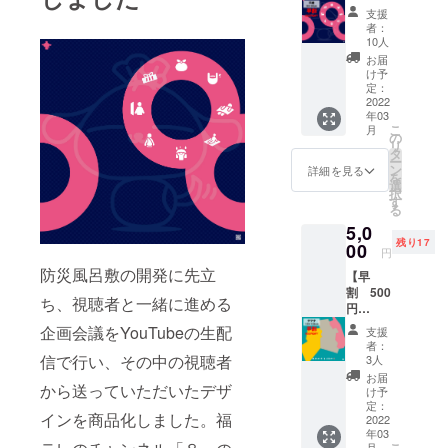
OFF
風呂敷1
（木）
のこと
支援
防災風
枚 取
19:30～
者：
ももち
呂敷1枚
扱説明
10人
（1時間
ろん大
（ふく
書 ・素
程度）
お届
歓迎で
たん
材：ポ
け予
・講座
す。
柄 平
リエス
定：
はzoom
（質問
織）】
2022
テル
を用い
は
年03
超撥水
100％ ※
て開催
チャッ
こ
月
生地の
製造上
の
しま
ト・挙
リ
防災風
の都合
タ
す。参
手制で
ー
呂敷1枚
により
ン
詳細を見る
加者に
募集し
を
を3月以
配送時
選
は登録
ます）
択
降にお
期が遅
す
した
る
届けし
れる可
メール
5,0
ます。
能性が
アドレ
残り17
・サイ
00
ござい
スへ事
円
ズ：
ます。
前に
防災風呂敷の開発に先立
【早
96×96(
ミー
割 500
cm) ・
ティン
ち、視聴者と一緒に進める
円
内容：
グの
OFF
風呂敷1
企画会議をYouTubeの生配
URLと
支援
防災風
枚 取
者：
パス
呂敷1枚
扱説明
信で行い、その中の視聴者
3人
ワード
（福島
書 ・素
お届
をお送
から送っていただいたデザ
県柄
材：ポ
け予
りしま
タフ
リエス
定：
すの
インを商品化しました。福
タ）】
2022
テル
で、予
年03
平織に
100％ ※
めzoom
こ
月