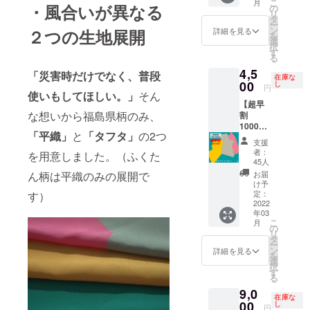
こ
月
生地の
・風合いが異なる
交通費
気象予
の
リ
防災風
は別途
報士な
タ
ー
呂敷1枚
ご負担
らでは
ン
詳細を見る
２つの生地展開
を
を3月以
いただ
の天気
選
択
降にお
きま
の豆知
す
る
届けし
す。予
識や災
4,5
ます。
めご了
害への
「災害時だけでなく、普段
在庫な
・サイ
00
承くだ
備えを
し
円
使いもしてほしい。」
そん
ズ：
さい。
詳しく
【超早
96×96(
・
お伝え
な想いから福島県柄のみ、
割
cm) ・
10000
しま
1000円
内容：
円のご
す。 ・
「平織」
と
「タフタ」
の2つ
OFF
風呂敷1
購入で1
購入
支援
防災風
枚 取
グルー
後、福
者：
を用意しました。（ふくた
呂敷1枚
扱説明
プ4名ま
島テレ
45人
（福島
書 ・素
でご来
ビから
ん柄は平織のみの展開で
お届
県柄
材：ポ
社でき
日程調
け予
タフ
リエス
定：
す）
ます。
整の連
タ）】
2022
テル
また、
絡をい
年03
平織に
100％ ※
複数回
たしま
こ
月
比べ、
製造上
の
の購入
す。ご
リ
耐水圧
の都合
タ
はお断
希望に
ー
に優れ
により
ン
りいた
よって
詳細を見る
を
た生地
配送時
選
しま
は日程
択
です。
期が遅
す
す。予
変更い
る
超撥水
れる可
めご了
ただく
9,0
生地の
能性が
承くだ
場合が
在庫な
防災風
00
ござい
し
さい。
ござい
円