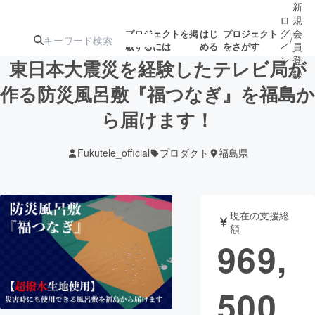
新
ロ
規
グ
会
プロジェクトを掲
はじ
プロジェクト
/
載するには
める
をさがす
イ
員
ン
登
東日本大震災を経験したテレビ局が
録
作る防災風呂敷『福つなぎ』を福島か
ら届けます！
人気のプロ
注目のリ
注目の新着プロ
募集終了が近いプ
もうすぐ公開
ジェクト
ターン
ジェクト
ロジェクト
されます
Fukutele_official
プロダクト
福島県
アート・写真
音楽
現在の支援総
テクノロジー・ガジェット
ゲーム・サ
額
969,
映像・映画
書籍・雑誌
500
ビジネス・起業
チャレンジ