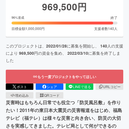
969,500
円
終了
96
%達成
目標金額
1,000,000
円
支援者数
140
人
このプロジェクトは、
2022/01/28
に募集を開始し、
140
人の支援
により
969,500
円の資金を集め、
2022/03/10
に募集を終了しま
した
もう一度プロジェクトをやってほしい
ポスト
シェア
LINEで送る
URLコピー
埋め込み
QRコード
災害時はもちろん日常でも役立つ「防災風呂敷」を作り
たい！2011年の東日本大震災の災害報道をはじめ、福島
テレビ（福テレ）は様々な災害と向き合い、防災の大切
さを実感してきました。テレビ局として何ができるの