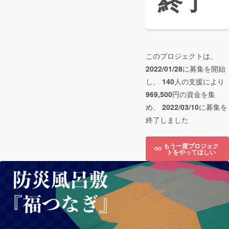
終了
このプロジェクトは、
2022/01/28
に募集を開始
し、
140
人の支援により
969,500
円の資金を集
め、
2022/03/10
に募集を
終了しました
もう一度プロジェク
トをやってほしい