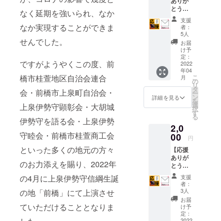
ありが
延べ80人を
とうご
なく延期を強いられ、なか
ざいま
超えます。
支援
す！】
なか実現することができま
者：
主宰太田は
お礼の
5人
殺陣の世界
メール
せんでした。
お届
を送ら
に入り俳優
け予
せてい
定：
として活躍
ですがようやくこの度、前
ただき
2022
年04
すること40
ます。
橋市桂萱地区自治会連合
こ
月
【備考
の
年の実績を
リ
欄】 ・
タ
会・前橋市上泉町自治会・
持っていま
ー
ご支援
ン
詳細を見る
を
時、必
す。
選
上泉伊勢守顕彰会・大胡城
択
ず【備
す
る
考欄】
伊勢守を語る会・上泉伊勢
2,0
に掲載
守睦会・前橋市桂萱商工会
時のご
00
円
希望の
といった多くの地元の方々
【応援
お名前
ありが
をご記
のお力添えを賜り、2022年
とうご
入くだ
ざいま
さい。
の4月に上泉伊勢守信綱生誕
支援
す！】
・匿名
者：
⚫︎お礼
ご希望
3人
の地「前橋」にて上演させ
のメー
の際や
お届
ル
ていただけることとなりま
ペン
け予
⚫︎「上
ネー
定：
泉伊勢
2022