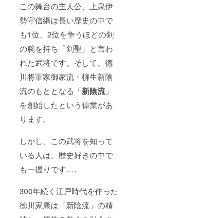
この舞台の主人公、上泉伊
勢守信綱は長い歴史の中で
も1位、2位を争うほどの剣
の腕を持ち「剣聖」と言わ
れた武将です。そして、徳
川将軍家御家流・柳生新陰
流のもととなる「
新陰流
」
を創始したという偉業があ
ります。
しかし、この武将を知って
いる人は、歴史好きの中で
も一握りです…。
300年続く江戸時代を作った
徳川家康は「新陰流」の精