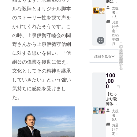
綱公応
のお手
⚫︎舞台
際やペ
ず【備
援コー
紙 ※舞
『信綱
ルな殺陣とオリジナル脚本
ンネー
考欄】
支援
ス♣︎※各
台オリ
外伝
ム、店
者：
に掲載
種体験
ジナル
のストーリー性を観て声を
一槍の
1人
舗名な
時のご
不要な
ポスト
魂』特
どご希
お届
希望の
かけてくれたそうです。こ
方向け
カード
設Web
け予
望の方
お名前
⚫︎お礼
付き ⚫︎
定：
サイト
もその
をご記
の時、上泉伊勢守睦会の閑
のお手
2022
お礼殺
とパ
旨をご
入くだ
年05
紙 ※
陣動画
ンフ
記入く
さい。
野さんから上泉伊勢守信綱
こ
月
舞台オ
in赤城
の
レット
ださ
・匿名
リ
リジナ
神社 ⚫︎
タ
にお名
い。 例)
に対する思いを伺い、「信
ご希望
ー
ルポス
上泉伊
ン
前の記
詳細を見る
匿名希
の際や
を
トカー
勢守信
選
綱公の偉業を後世に伝え、
載 ⚫︎会
望、記
ペン
択
ド付き
綱を全
す
場内に
載名前
ネー
る
⚫︎お礼
文化としてその精神を継承
国区
お名前
「のぶ
ム、店
100
殺陣動
に！
の掲載
つな」
舗名な
していきたい」という強い
画in赤
,00
パンフ
・2022
希望、
どご希
城神社
レット
0
年5月以
記載名
望の方
円
気持ちに感銘を受けまし
※特別
⚫︎舞台
降日程
前「上
もその
バー
【たっ
『信綱
をメー
泉伊勢
た。
旨をご
ジョン
ぷり殺
外伝
ルで調
守商
記入く
になり
陣体験
一槍の
整させ
店」希
ださ
ます。
＋動画
魂』特
ていた
望な
い。 例)
支援
⚫︎「上
コー
設Web
だきま
ど。 ・
者：
匿名希
泉伊勢
ス】 ◎
サイト
す。 ・
0人
応援
望、記
守信綱
殺陣の
とパ
場所は
メッ
お届
載名前
を全国
レッス
ンフ
新陰流
け予
セージ
「のぶ
区
ンを90
レット
定：
体験：
をいた
つな」