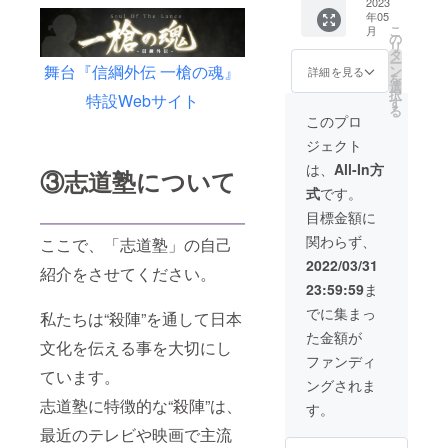
@gmail
欄】 ・
談の
ナルポ
使った
2023
年05
.com
ご支援
上、構
スト
1〜5分
こ
月
【備考
時、必
成いた
カード
程のPR
の
リ
欄】 ・
ず【備
しま
付き) ⚫︎
動画を
タ
ー
ご支援
考欄】
す。 ・
お礼殺
作成し
舞台『信綱外伝 一槍の魂』
ン
詳細を見る
を
時、必
に掲載
真剣に
陣動画
ます。
選
択
特設Webサイト
ず【備
時のご
よる試
in赤城
地域復
す
る
考欄】
希望の
斬のご
神社 ⚫︎
興イベ
このプロ
に掲載
お名前
披露
上泉伊
ントや
ジェクト
時のご
をご記
は、許
勢守信
町おこ
希望の
入くだ
可の得
綱を全
し、企
は、
All-In方
③志道塾について
お名前
さい。
られる
国区
業様の
式
です。
をご記
・匿名
場所や
に！パ
宣伝素
入くだ
ご希望
状況に
ンフ
材など
目標金額に
さい。
の際や
限りま
レット
にぜひ
関わらず、
ここで、「志道塾」の自己
・匿名
ペン
す。 ・
⚫︎舞台
ご利用
ご希望
ネー
2022年
『信綱
下さ
2022/03/31
紹介をさせてください。
の際や
ム、店
5月以降
外伝
い。 ⚫︎
23:59:59
ま
ペン
舗名な
にメー
一槍の
お礼の
ネー
どご希
ルにて
魂』特
お手紙
でに集まっ
私たちは“殺陣”を通して日本
ム、店
望の方
日程調
設Web
(舞台オ
た金額が
舗名な
もその
整をさ
サイト
リジナ
文化を伝える事を大切にし
どご希
旨をご
せてい
パンフ
ルポス
ファンディ
望の方
記入く
ただき
レット
トカー
ています。
ングされま
もその
ださ
ます。
にお名
ド付き)
志道塾に特徴的な“殺陣”は、
旨をご
い。 例)
・開催
前の記
⚫︎お礼
す。
記入く
匿名希
場所(関
載 ⚫︎会
殺陣動
最近のテレビや映画で主流
ださ
望、記
東圏内)
場内に
画in赤