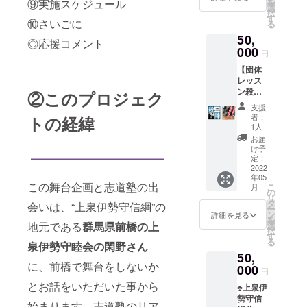
を
⑨実施スケジュール
す。
舞台
選
劇当日
セージ
択
(1〜2名
『信綱
す
は、
をいた
⑩さいごに
る
まで/1
外伝
メール
だけま
50,
回/期
一槍の
とお名
◎応援コメント
した
限：
000
魂』特
前のご
ら、HP
円
2023年
設Web
確認を
にお名
【団体
5月末
サイト
させて
前とと
レッス
日) ⚫︎お
とパ
いただ
もに記
ン殺陣
礼のお
②このプロジェク
ンフ
いた上
載させ
教室】
手紙
レット
でご入
ていた
支援
◎出演
※舞台オ
にお名
場のご
者：
トの経緯
だきま
キャス
リジナ
前の記
1人
案内を
す。
トによ
ルポス
載 【備
させて
お届
る殺陣
トカー
考欄】
け予
いただ
教室を
ド付き
定：
・ご支
きま
開催さ
2022
⚫︎お礼
援時、
す。 ・
年05
せてい
殺陣動
必ず
チケッ
この舞台企画と志道塾の出
こ
月
ただき
画in赤
の
【備考
トの返
リ
ます。
城神社
タ
欄】に
会いは、“上泉伊勢守信綱”の
金は致
ー
(1組
⚫︎「上
ン
掲載時
詳細を見る
しかね
を
2〜5名
泉伊勢
地元である
群馬県前橋の上
選
のご希
ます。
択
まで/90
守信綱
す
望のお
ご了承
る
泉伊勢守睦会の閑野さん
分/1回/
を全国
名前を
下さ
50,
期限：
区
ご記入
い。
に、前橋で舞台をしないか
2023年
000
に！」
くださ
【備考
円
５月末
のパ
い。 ・
欄】 ・
とお話をいただいた事から
♣︎上泉伊
日まで)
ンフ
匿名ご
ご支援
勢守信
⚫︎お礼
レット
希望の
時、必
始まります。志道塾のリア