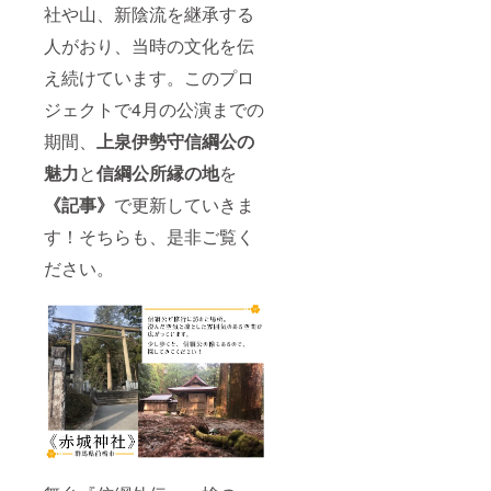
社や山、新陰流を継承する
人がおり、当時の文化を伝
え続けています。このプロ
ジェクトで4月の公演までの
期間、
上泉伊勢守信綱公の
魅力
と
信綱公
所縁の地
を
《記事》
で更新していきま
す！そちらも、是非ご覧く
ださい。