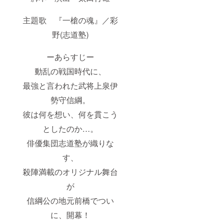
主題歌 『一槍の魂』／彩
野(志道塾)
ーあらすじー
動乱の戦国時代に、
最強と言われた武将上泉伊
勢守信綱。
彼は何を想い、何を貫こう
としたのか…。
俳優集団志道塾が織りな
す、
殺陣満載のオリジナル舞台
が
信綱公の地元前橋でつい
に、開幕！