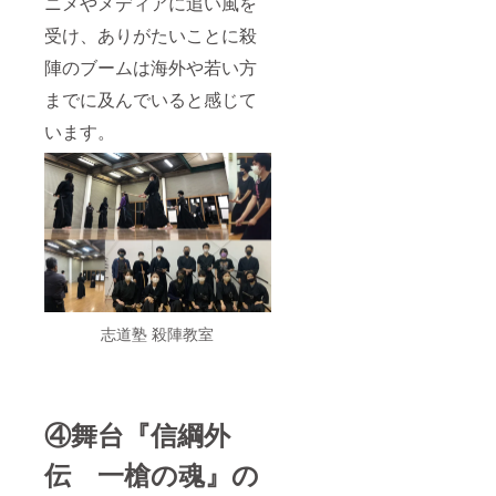
ニメやメディアに追い風を
希望、
ださ
記載名
い。 例)
受け、ありがたいことに殺
前「上
匿名希
泉伊勢
望、記
陣のブームは海外や若い方
守商
載名前
店」希
「のぶ
までに及んでいると感じて
望な
つな」
ど。 ・
希望、
います。
応援
記載名
メッ
前「上
セージ
泉伊勢
をいた
守商
だけま
店」希
した
望な
ら、HP
ど。 ・
にお名
応援
前とと
メッ
もに記
セージ
載させ
をいた
志道塾 殺陣教室
ていた
だけま
だきま
した
す。
ら、HP
にお名
前とと
④舞台『信綱外
もに記
載させ
ていた
伝 一槍の魂』の
だきま