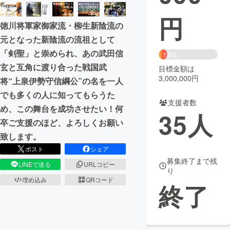
円
まちづくり・地域活性化
徳川将軍家御家流・柳生新陰流の
元となった新陰流の流祖として
CAMPFIRE for Social Good
CAMPFIRE Creation
「剣聖」と崇められ、あの武田信
14%
CAMPFIREふるさと納税
machi-ya
コミュニティ
玄と互角に渡り合った戦国武
目標金額は
3,000,000円
将“上泉伊勢守信綱公”の名を一人
でも多くの人に知ってもらうた
支援者数
め、この舞台を成功させたい！何
35
人
卒ご支援のほど、よろしくお願い
致します。
ポスト
シェア
募集終了まで残
LINEで送る
URLコピー
り
埋め込み
QRコード
終了