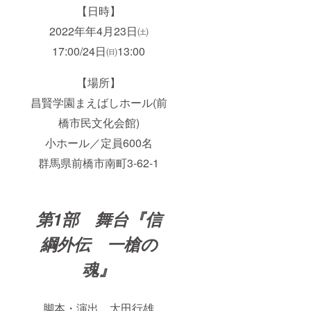
【日時】
2022年年4月23日㈯
17:00/24日㈰13:00
【場所】
昌賢学園まえばしホール(前
橋市民文化会館)
小ホール／定員600名
群馬県前橋市南町3-62-1
第1部 舞台『信
綱外伝 一槍の
魂』
脚本・演出 太田行雄