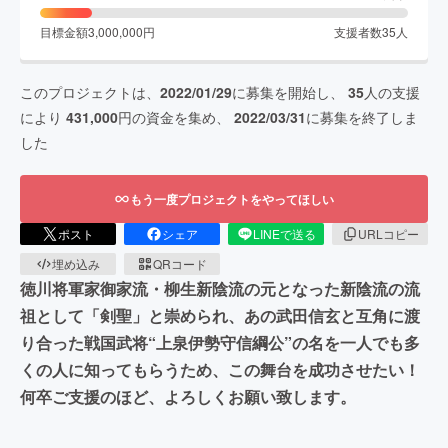
目標金額
3,000,000
円
支援者数
35
人
このプロジェクトは、
2022/01/29
に募集を開始し、
35
人の支援
により
431,000
円の資金を集め、
2022/03/31
に募集を終了しま
した
もう一度プロジェクトをやってほしい
ポスト
シェア
LINEで送る
URLコピー
埋め込み
QRコード
徳川将軍家御家流・柳生新陰流の元となった新陰流の流
祖として「剣聖」と崇められ、あの武田信玄と互角に渡
り合った戦国武将“上泉伊勢守信綱公”の名を一人でも多
くの人に知ってもらうため、この舞台を成功させたい！
何卒ご支援のほど、よろしくお願い致します。