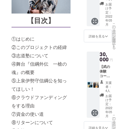
ケット
トカー
匿名ご
応援
お届
不要の
ド付き
希望の
け予
メッ
方向け
⚫︎会場
定：
際やペ
セージ
⚫︎お礼
2022
内にお
ンネー
【目次】
をいた
年05
殺陣動
名前の
ム、店
だけま
こ
月
画in赤
掲示 ⚫︎
の
舗名な
した
リ
城神社
舞台
タ
どご希
ら、HP
ー
⚫︎「上
『信綱
ン
望の方
詳細を見る
にお名
①はじめに
を
泉伊勢
外伝
選
もその
前とと
択
守信綱
一槍の
す
旨をご
もに記
②このプロジェクトの経緯
る
を全国
魂』特
記入く
載させ
30,
区
設Web
ださ
③志道塾について
ていた
に！」
000
サイト
い。 例)
だきま
円
のパ
④舞台『信綱外伝 一槍の
とパ
匿名希
す。
【武の
ンフ
ンフ
望、記
体験
魂』の概要
レット
レット
載名前
コー
⚫︎会場
にお名
「のぶ
⑤上泉伊勢守信綱公を知っ
ス】
内にお
前の記
つな」
支援
◎「新
名前の
載 ・観
希望、
者：
てほしい！
陰流の
記載 ⚫︎
劇ご希
4人
記載名
体験(群
お礼の
望日を
前「上
お届
⑥クラウドファンディング
馬)」又
お手紙
オプ
け予
泉伊勢
は「殺
※舞台
定：
ション
をする理由
守商
陣教室
2022
オリジ
選択時
店」希
年05
(東京)」
⑦資金の使い道
ナルポ
にご指
望な
こ
月
にご参
スト
の
定くだ
ど。 ・
リ
⑧リターンについて
加いた
カード
タ
さい。
応援
ー
だけま
付き ⚫︎
ン
・ご観
詳細を見る
メッ