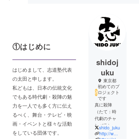
①はじめに
shidoj
はじめまして、志道塾代表
uku
の太田と申します。
東京都
初めてのプ
私どもは、日本の伝統文化
ロジェクト
でもある時代劇・殺陣の魅
です
真に殺陣
力を一人でも多く方に伝え
（たて：時
るべく、舞台・テレビ・映
代劇のチャ
画・イベントと様々な活動
ンバラ）が
shido_juku
できる俳優
をしている団体です。
http://www.shidojuku.com/
の育成を目