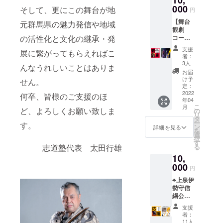
10,
ら、HP
にお
000
さい。
そして、更にこの舞台が地
にお名
円
名前の
・匿名
前とと
【舞台
記載
元群馬県の魅力発信や地域
ご希望
もに記
観劇
⚫︎「上
の際や
載させ
の活性化と文化の継承・発
コー
泉伊勢
ペン
ていた
ス】 ⚫︎
守信綱
ネー
だきま
支援
展に繋がってもらえればこ
舞台観
を全国
ム、店
す。
者：
劇チ
区
舗名な
3人
んなうれしいことはありま
ケット
に！」
どご希
お届
⚫︎お礼
のパ
望の方
け予
せん。
殺陣動
ンフ
定：
もその
画in赤
2022
レット
何卒、皆様のご支援のほ
旨をご
年04
城神社
にお名
記入く
こ
月
⚫︎「上
ど、よろしくお願い致しま
前の記
の
ださ
リ
泉伊勢
載 【備
タ
い。 例)
ー
す。
守信綱
考欄】
ン
匿名希
詳細を見る
を
を全国
・ご支
選
望、記
択
区
援時、
す
載名前
志道塾代表 太田行雄
る
に！」
必ず
「のぶ
10,
のパ
【備考
つな」
ンフ
000
欄】に
希望、
円
レット
掲載時
記載名
♣︎上泉伊
⚫︎お礼
のご希
前「上
勢守信
のお手
望のお
泉伊勢
綱公応
紙 ※
名前を
守商
援コー
舞台オ
ご記入
店」希
支援
ス♣︎ ※
リジナ
くださ
望な
者：
観劇チ
ルポス
い。 ・
11人
ど。 ・