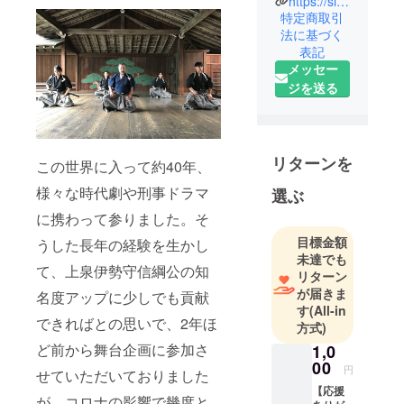
https://sites.google.com/view/shidojuku-issounotamashii
特定商取引
指して活動
法に基づく
していま
表記
す。メディ
メッセー
アやイベン
ジを送る
トで殺陣を
披露し、プ
ロデュース
公演など舞
リターンを
この世界に入って約40年、
台も年に数
様々な時代劇や刑事ドラマ
選ぶ
回行ってい
に携わって参りました。そ
ます。ま
た、殺陣の
目標金額
うした長年の経験を生かし
魅力、日本
未達でも
て、上泉伊勢守信綱公の知
リターン
文化の魅力
が届きま
名度アップに少しでも貢献
を伝えるた
す
(All-in
めに東京都
できればとの思いで、2年ほ
方式)
世田谷区に
ど前から舞台企画に参加さ
1,0
殺陣教室の
00
円
せていただいておりました
稽古場を構
【応援
え生徒数は
が、コロナの影響で幾度と