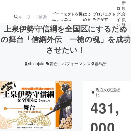
新
ロ
規
グ
会
プロジェクトを掲
はじ
プロジェクト
/
載するには
める
をさがす
イ
員
ン
登
上泉伊勢守信綱を全国区にするため
録
の舞台「信綱外伝 一槍の魂」を成功
させたい！
人気のプロ
注目のリ
注目の新着プロ
募集終了が近いプ
もうすぐ公開
ジェクト
ターン
ジェクト
ロジェクト
されます
shidojuku
舞台・パフォーマンス
群馬県
アート・写真
音楽
現在の支援総
テクノロジー・ガジェット
ゲーム・サ
額
431,
映像・映画
書籍・雑誌
000
ビジネス・起業
チャレンジ