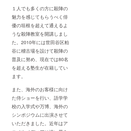
つな」
ず【備
ku2022
希望、
考欄】
@gmail
１人でも多くの方に殺陣の
記載名
に掲載
.com
前「上
時のご
【備考
魅力を感じてもらうべく俳
泉伊勢
希望の
欄】 ・
守商
お名前
ご支援
優の垣根を超えて通えるよ
店」希
をご記
時、必
うな殺陣教室を開講しまし
望な
入くだ
ず【備
ど。 ・
さい。
考欄】
た。2010年には世田谷区粕
応援
・匿名
に掲載
メッ
ご希望
時のご
谷に稽古場を設けて殺陣の
セージ
の際や
希望の
をいた
ペン
お名前
普及に努め、現在では80名
だけま
ネー
をご記
した
ム、店
入くだ
を超える塾生が在籍してい
ら、HP
舗名な
さい。
ます。
にお名
どご希
・匿名
前とと
望の方
ご希望
もに記
もその
の際や
また、海外のお客様に向け
載させ
旨をご
ペン
ていた
記入く
ネー
た侍ショーを行い、語学学
だきま
ださ
ム、店
す。
い。 例)
舗名な
校の入学式や万博、海外の
匿名希
どご希
望、記
望の方
シンポジウムに出演させて
載名前
もその
いただきました。近年はア
「のぶ
旨をご
つな」
記入く