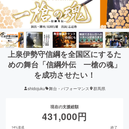
上泉伊勢守信綱を全国区にするた
めの舞台「信綱外伝 一槍の魂」
を成功させたい！
shidojuku
舞台・パフォーマンス
群馬県
現在の支援総額
431,000
円
終了
14
%達成