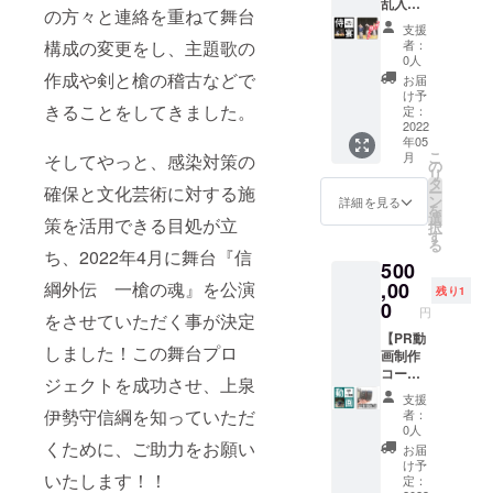
望、記
場内に
トにお
神社 ⚫︎
乱入
望、記
望な
の方々と連絡を重ねて舞台
載名前
お名前
名前の
上泉伊
ショー
載名前
ど。 ・
支援
「のぶ
の掲載
記載 ※
勢守信
のコー
「のぶ
応援
構成の変更をし、主題歌の
者：
つな」
・2022
記載す
綱を全
ス】 ◎
つな」
メッ
0人
希望、
年5月以
るお名
国区
イベン
希望、
作成や剣と槍の稽古などで
セージ
お届
記載名
降に
前のス
に！パ
トで侍
記載名
をいた
け予
きることをしてきました。
前「上
メール
ペース
ンフ
ショー
前「上
定：
だけま
泉伊勢
にて日
を更に
レット
を行い
2022
泉伊勢
した
年05
守商
程調整
大きく
⚫︎舞台
ます。
守商
ら、HP
こ
月
そしてやっと、感染対策の
店」希
をさせ
して記
『信綱
主催者
店」希
の
にお名
リ
望な
ていた
載させ
外伝
様も
望な
タ
前とと
確保と文化芸術に対する施
ー
ど。 ・
だきま
ていた
一槍の
ショー
ど。 ・
ン
もに記
詳細を見る
を
応援
す。 ・
だきま
魂』特
にご参
応援
選
載させ
策を活用できる目処が立
択
メッ
開催場
す
設Web
加いた
メッ
す
ていた
る
セージ
所(関東
⚫︎「上
サイ
だける
セージ
ち、2022年4月に舞台『信
だきま
500
をいた
圏内) ・
泉伊勢
ト、パ
よう、
をいた
す。
だけま
内容の
守信綱
ンフ
殺陣の
綱外伝 一槍の魂』を公演
,00
だけま
残り1
した
ご相
を全国
レット
稽古を
した
0
円
をさせていただく事が決定
ら、HP
談、ご
区
にお名
行った
ら、HP
にお名
質問は
に！」
前の記
上で当
【PR動
にお名
しました！この舞台プロ
前とと
下記ま
のパ
載 ⚫︎会
日
画制作
前とと
もに記
でご連
ンフ
場内に
ショー
コー
もに記
ジェクトを成功させ、上泉
載させ
絡くだ
レット
お名前
を行い
ス】 ◎
載させ
支援
ていた
さい。
⚫︎会場
の掲載
ます。
内容シ
ていた
伊勢守信綱を知っていただ
者：
だきま
メー
内にお
・
⚫︎お礼
ナリオ
だきま
0人
す。
ル：
名前を
ショー
のお手
相談の
くために、ご助力をお願い
す。
お届
shidoju
掲載
の内容
紙(舞台
上、殺
け予
いたします！！
ku2022
【備考
はご相
オリジ
陣を
定：