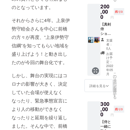
【備考
トカー
お礼殺
【備考
をご記
200
欄】 ・
ド付き
陣動画
欄】 ・
のとなっています。
入くだ
ご支援
⚫︎お礼
in赤城
,00
ご支援
さい。
残り3
時、必
殺陣動
神社 ※
時、必
0
・匿名
円
それからさらに4年。上泉伊
ず【備
画in赤
特別
ず【備
ご希望
考欄】
城神社
バー
【真剣
考欄】
の際や
勢守睦会さんを中心に前橋
に掲載
⚫︎「上
ジョン
侍
に掲載
ペン
時のご
泉伊勢
になり
ショー
時のご
ネー
の方々が再度、“上泉伊勢守
希望の
守信綱
ます。
のコー
希望の
ム、店
支援
お名前
を全国
※志道塾
ス】 ◎
お名前
舗名な
者：
信綱”を知ってもらい地域を
をご記
区
出演
イベン
をご記
どご希
0人
入くだ
に！」
キャス
トに侍
入くだ
盛り上げよう！と動き出し
望の方
お届
さい。
のパ
トから
が乱入
さい。
もその
け予
・匿名
ンフ
支援者
し、侍
たのが今回の舞台化です。
・匿名
定：
旨をご
ご希望
レット
様への
ショー
2022
ご希望
記入く
年05
の際や
⚫︎舞台
個別
を行い
の際や
ださ
こ
月
しかし、舞台の実現にはコ
ペン
『信綱
メッ
ます。
ペン
の
い。 例)
リ
ネー
外伝
セージ
⚫︎お礼
ネー
タ
匿名希
ロナの影響が大きく、決定
ー
ム、店
一槍の
があり
のお手
ム、店
ン
望、記
詳細を見る
を
舗名な
魂』特
ます。
紙(舞台
舗名な
選
載名前
していた会場が使えなく
択
どご希
設Web
⚫︎舞台
オリジ
どご希
す
「のぶ
る
望の方
サイト
『信綱
ナルポ
望の方
つな」
なったり、緊急事態宣言に
300
もその
とパ
外伝
スト
もその
希望、
旨をご
ンフ
一槍の
カード
,00
より人の移動ができなく
旨をご
記載名
残り3
記入く
レット
魂』特
付き) ⚫︎
記入く
0
前「上
円
なったりと延期を繰り返し
ださ
にお名
設HPと
お礼殺
ださ
泉伊勢
い。 例)
前の記
パン
陣動画
【侍と
い。 例)
守商
ました。そんな中で、前橋
匿名希
載 ⚫︎会
フレッ
in赤城
一緒に
匿名希
店」希