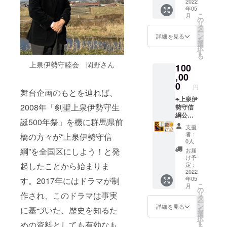
に！」
分×3回
2022
にお名
群馬
だけま
希望、
年05
のパ
分 (1
前の記
県、殺
した
記載名
こ
月
ンフ
組1〜5
載 ⚫︎会
の
陣教
ら、HP
前「上
リ
レット
名まで/
場内に
タ
室：東
にお名
泉伊勢
ー
⚫︎舞台
期限：
お名前
ン
京都世
詳細を見る
前とと
守商
を
『信綱
2023年
の掲載
選
田谷区
もに記
店」希
択
外伝
５月末
・2022
す
粕谷稽
載させ
望な
る
一槍の
日まで)
年5月以
古場で
ていた
ど。 ・
上泉伊勢守睦会 閑野さん
100
魂』特
◎3回目
降日程
す。 ・
だきま
応援
設Web
の稽古
,00
をメー
殺陣教
す。
メッ
サイト
で殺陣
ルで調
0
室の場
セージ
円
とパ
動画を
舞台企画のもとを辿れば、
整させ
合、木
をいた
ンフ
撮りま
♣︎上泉伊
ていた
刀、着
だけま
2008年「剣聖上泉伊勢守生
レット
す。音
勢守信
だきま
物、袴
した
にお名
楽や効
綱公応
す。 ・
の貸し
ら、HP
誕500年祭」を機に群馬県前
前の記
果音を
援コー
場所は
出しは
にお名
支援
載。
つけ編
ス♣︎※各
東京都
無料で
者：
橋の方々が“上泉伊勢守信
前とと
※お名前
集した
種体験
世田谷
す。
0人
もに記
を記載
ものを
不要の
区粕谷
【備考
綱”を全国区にしよう！と発
お届
載させ
するス
後日お
方向け
の稽古
欄】 ・
け予
ていた
ペース
送りし
⚫︎お礼
起したことから始まりま
場で
定：
ご支援
だきま
が大き
ます。
のお手
2022
す。 ・
時、必
す。
年05
す。2017年にはドラマが制
くなり
⚫︎お礼
紙 ※舞
木刀、
ず【備
こ
月
ます。
のお手
台オリ
着物、
の
考欄】
リ
作され、このドラマは事実
⚫︎会場
紙 ※
ジナル
袴の貸
タ
に掲載
ー
内にお
舞台オ
ポスト
し出し
ン
時のご
詳細を見る
に基づいた、歴史を知るた
を
名前の
リジナ
カード
無料で
選
希望の
択
掲載
ルポス
付き ⚫︎
す。
す
お名前
めの資料としても有効なも
る