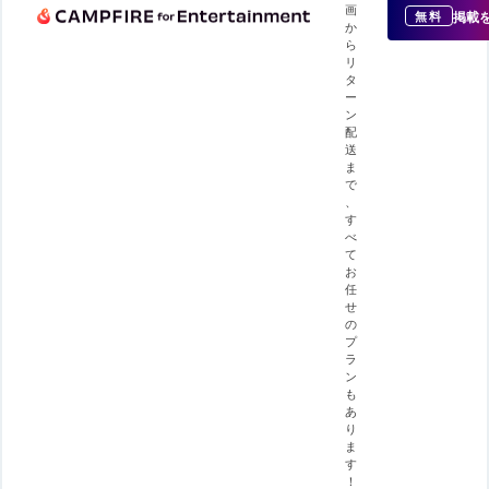
画
掲載
無料
か
ら
リ
タ
ー
ン
配
送
ま
で
、
す
べ
て
お
任
せ
の
プ
ラ
ン
も
あ
り
ま
す
！