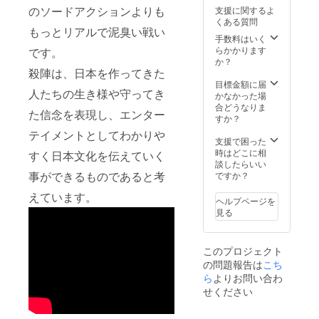
い。 例)
載名前
・場所
お名前
城神社
のソードアクションよりも
支援に関するよ
匿名希
「のぶ
に関し
の掲載
⚫︎上泉
くある質問
望、記
つな」
まして
・2022
伊勢守
もっとリアルで泥臭い戦い
載名前
希望、
は、行
年5月以
信綱を
手数料はいく
「のぶ
記載名
けない
降に
全国区
らかかります
です。
つな」
前「上
場所も
メール
に！パ
か？
希望、
泉伊勢
あるた
にて開
ンフ
殺陣は、日本を作ってきた
記載名
守商
め、ご
催日
レット
目標金額に届
人たちの生き様や守ってき
前「上
店」希
支援い
程、稽
⚫︎舞台
かなかった場
泉伊勢
望な
ただく
古日程
『信綱
合どうなりま
た信念を表現し、エンター
守商
ど。 ・
前に下
をご調
外伝
すか？
店」希
応援
記まで
整をさ
一槍の
テイメントとしてわかりや
望な
メッ
ご連
せてい
魂』特
支援で困った
ど。 ・
セージ
絡、ご
ただき
設Web
時はどこに相
すく日本文化を伝えていく
応援
をいた
相談い
ます。
サイ
談したらいい
メッ
だけま
ただけ
・
ト、パ
事ができるものであると考
ですか？
セージ
した
ると幸
ショー
ンフ
えています。
をいた
ら、HP
いで
の内容
レット
ヘルプページを
だけま
にお名
す。
はご相
にお名
見る
した
前とと
メー
談の上
前の記
ら、HP
もに記
ル：
決めさ
載 ⚫︎会
にお名
載させ
shidoju
せてい
場内に
このプロジェクト
前とと
ていた
ku2022
ただき
お名前
の問題報告は
こち
もに記
だきま
@gmail
ます。
の掲載
載させ
す。
.com
・開催
・2022
ら
よりお問い合わ
ていた
【備考
場所(関
年5月以
せください
だきま
欄】 ・
東圏内)
降に
す。
ご支援
・場所
メール