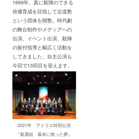
時、必
に関し
にて日
1999年、真に殺陣のできる
ず【備
まして
程調整
俳優育成を目指して志道塾
考欄】
は行け
をさせ
に掲載
ない場
ていた
という団体を開塾。時代劇
時のご
所もあ
だきま
希望の
るた
す。 ・
の舞台制作やメディアへの
お名前
め、ご
場所に
をご記
支援い
関しま
出演、イベント出演、殺陣
入くだ
ただく
して
さい。
前に下
は、行
の振付指導と幅広く活動を
・匿名
記まで
けない
してきました。自主公演も
ご希望
ご連
場所も
の際や
絡、ご
あるた
今回で13回目を迎えます。
ペン
相談い
め、ご
ネー
ただけ
支援い
ム、店
ると幸
ただく
舗名な
いで
前に下
どご希
す。
記まで
望の方
メー
ご連
もその
ル：
絡、ご
旨をご
shidoju
相談い
記入く
ku2022
ただけ
ださ
@gmail
ると幸
い。 例)
.com
いで
匿名希
【備考
す。
2021年 アトリエ特別公演
望、記
欄】 ・
メー
載名前
ご支援
ル：
『新選組 幕末に散った夢』
「のぶ
時、必
shidoju