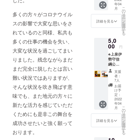
した。
ム、店
年04
守信綱
舗名な
こ
月
公を全
どご希
の
リ
多くの方々がコロナウイル
国区
望の方
タ
ー
に！」
もその
ン
詳細を見る
スの影響で大変な思いをさ
を
のパ
旨をご
選
択
ンフ
記入く
す
れているのと同様、私共も
る
レット
ださ
5,0
へのお
い。 例)
多くの仕事の機会を失い、
名前の
00
匿名希
円
大変な状況を過ごしてまい
記載 ⚫︎
望、記
♣︎上泉伊
志道塾
載名前
りました。残念ながらまだ
勢守信
舞台出
「のぶ
綱公応
演者の
つな」
まだ完全に脱したとは言い
援コー
サイン
希望、
支援
ス♣︎ ⚫︎お
付きチ
記載名
者：
難い状況ではありますが、
礼メー
ラシ
前「上
7人
ル ※
【備考
泉伊勢
そんな状況を吹き飛ばす意
お届
舞台オ
欄】 ・
守商
け予
リジナ
ご支援
定：
味でも、また地元の方々に
店」希
ル画像
2022
時、必
望な
年04
新たな活力を感じていただ
付き ⚫︎
ず【備
ど。 ・
こ
月
舞台
考欄】
の
応援
リ
くためにも是非この舞台を
『信綱
に掲載
タ
メッ
ー
外伝
時のご
ン
セージ
詳細を見る
成功させたいと強く願って
を
一槍の
希望の
選
をいた
択
魂』特
お名前
す
だけま
おります。
る
設Web
をご記
した
サイト
入くだ