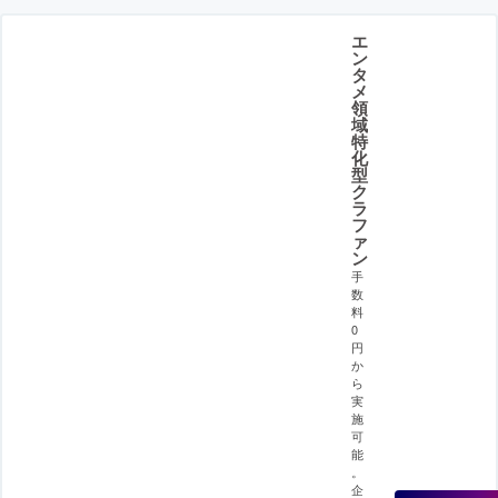
エ
ン
タ
メ
領
域
特
化
型
ク
ラ
フ
ァ
ン
手
数
料
0
円
か
ら
実
施
可
能
。
企