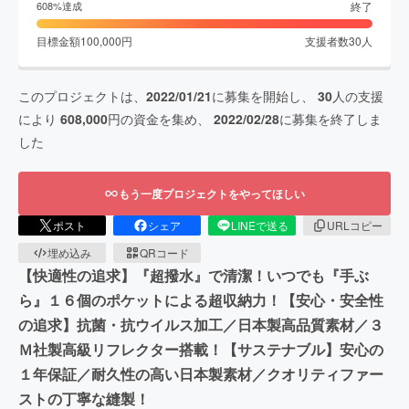
終了
608
%達成
目標金額
100,000
円
支援者数
30
人
このプロジェクトは、
2022/01/21
に募集を開始し、
30
人の支援
により
608,000
円の資金を集め、
2022/02/28
に募集を終了しま
した
もう一度プロジェクトをやってほしい
ポスト
シェア
LINEで送る
URLコピー
埋め込み
QRコード
【快適性の追求】『超撥水』で清潔！いつでも『手ぶ
ら』１６個のポケットによる超収納力！【安心・安全性
の追求】抗菌・抗ウイルス加工／日本製高品質素材／３
Ｍ社製高級リフレクター搭載！【サステナブル】安心の
１年保証／耐久性の高い日本製素材／クオリティファー
ストの丁寧な縫製！