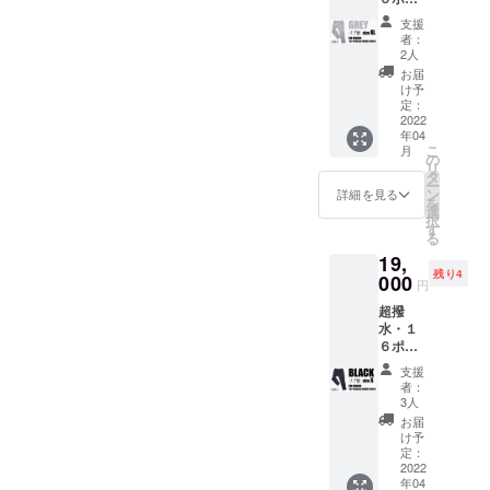
イルま
お見逃
ケット
！ 税込
でOK
しな
支援
ス
み、送
※RE:LO
く！
者：
ウェッ
料込み
REはお
2人
トパン
なの
客様
お届
ツ【リ
で、非
ファー
け予
ブ無
常にお
定：
ストと
し】 ×
2022
買い得
サステ
年04
１着
です！
ナブル
こ
月
GREY
・【リ
の
の観点
リ
XLサ
ブ無
タ
から
ー
イズ
し】：
ン
セール
詳細を見る
を
【一般
汎用性
選
を実施
択
販売予
が高
す
しない
る
定価
く、カ
ので、
19,
格】税
ジュア
割引価
残り4
込
000
ル〜キ
格でご
円
23,100
レイ目
購入い
超撥
円から
のスタ
ただけ
水・１
驚愕の
イルま
るこの
６ポ
4,100円
でOK
機会を
ケット
OFF！
※RE:LO
お見逃
支援
ス
！ 税込
REはお
しな
者：
ウェッ
み、送
客様
3人
く！
トパン
料込み
ファー
お届
ツ【リ
なの
ストと
け予
ブ無
で、非
定：
サステ
し】 ×
2022
常にお
ナブル
年04
１着
買い得
の観点