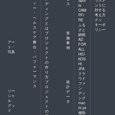
Spor
ィ
デ
ス
ントに
ts
ー
ィ
対する
CAM
・
ン
考え方
PFI
ヘ
グ
クッ
RE
ル
と
キーポ
ふる
ス
は
リシー
さと
ケ
プ
実
納税
ア
ロ
施
AD
アー
舞
ジ
事
FOR
ト・
台
ェ
例
ALL
写真
・
ク
HIO
パ
ト
KOS
フ
の
HI
ォ
作
JFA
ー
り
クラ
マ
方
ウド
ン
プ
統
ファ
ス
ロ
計
ン
ソー
ジ
デ
ディ
シャ
ェ
ー
ング
ル
ク
タ
mac
グッ
ト
hi-ya
ド
の
補助