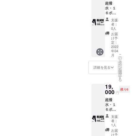
超撥
円から
される
ただけ
水・１
驚愕の
方に最
るこの
６ポ
4,100円
適
機会を
ケット
OFF！
※RE:LO
お見逃
支援
ス
！ 税込
REはお
しな
者：
ウェッ
み、送
客様
0人
く！
トパン
料込み
ファー
お届
ツ【リ
なの
ストと
け予
ブ有
で、非
定：
サステ
り】 ×
2022
常にお
ナブル
年04
１着
買い得
の観点
こ
月
BLACK
です！
の
から
リ
Lサイ
・【リ
タ
セール
ー
ズ 【一
ブ有
ン
を実施
詳細を見る
を
般販売
り】：
選
しない
択
予定価
スポー
す
ので、
る
格】税
ツ向
割引価
19,
込
け、よ
格でご
残り6
23,100
000
りアク
購入い
円
円から
ティブ
ただけ
超撥
驚愕の
に運動
るこの
水・１
4,100円
される
機会を
６ポ
OFF！
方に最
お見逃
ケット
！ 税込
適
しな
支援
ス
み、送
※RE:LO
く！
者：
ウェッ
料込み
REはお
1人
トパン
なの
客様
お届
ツ【リ
で、非
ファー
け予