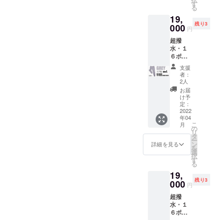
販売予
汎用性
す
ので、
る
定価
が高
割引価
19,
格】税
く、カ
格でご
残り3
込
000
ジュア
購入い
円
23,100
ル〜キ
ただけ
超撥
円から
レイ目
るこの
水・１
驚愕の
のスタ
機会を
６ポ
4,100円
イルま
お見逃
ケット
OFF！
でOK
しな
支援
ス
！ 税込
※RE:LO
く！
者：
ウェッ
み、送
REはお
2人
トパン
料込み
客様
お届
ツ【リ
なの
ファー
け予
ブ有
で、非
定：
ストと
り】 ×
2022
常にお
サステ
年04
１着
買い得
ナブル
こ
月
GREY
です！
の
の観点
リ
Lサイ
・【リ
タ
から
ー
ズ 【一
ブ有
ン
セール
詳細を見る
を
般販売
り】：
選
を実施
択
予定価
スポー
す
しない
る
格】税
ツ向
ので、
19,
込
け、よ
割引価
残り3
23,100
000
りアク
格でご
円
円から
ティブ
購入い
超撥
驚愕の
に運動
ただけ
水・１
4,100円
される
るこの
６ポ
OFF！
方に最
機会を
ケット