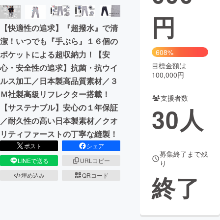
円
まちづくり・地域活性化
【快適性の追求】『超撥水』で清
潔！いつでも『手ぶら』１６個の
CAMPFIRE for Social Good
CAMPFIRE Creation
608%
ポケットによる超収納力！【安
CAMPFIREふるさと納税
machi-ya
コミュニティ
目標金額は
心・安全性の追求】抗菌・抗ウイ
100,000円
ルス加工／日本製高品質素材／３
Ｍ社製高級リフレクター搭載！
支援者数
【サステナブル】安心の１年保証
30
人
／耐久性の高い日本製素材／クオ
リティファーストの丁寧な縫製！
ポスト
シェア
募集終了まで残
LINEで送る
URLコピー
り
終了
埋め込み
QRコード