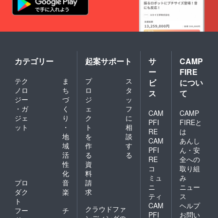
カテゴリー
起案サポート
サ
CAMP
ー
FIRE
テク
ま
プ
ス
ビ
につい
ノロ
ち
ロ
タ
ス
て
ジー
づ
ジ
ッ
・ガ
く
ェ
フ
CAM
CAMP
ジェ
り
ク
に
PFI
FIREと
ット
・
ト
相
RE
は
地
を
談
CAM
あんし
域
作
す
PFI
ん・安
活
る
る
RE
全への
性
資
コ
取り組
化
料
ミュ
み
プロ
音
請
ニ
ニュー
ダク
楽
求
ティ
ス
ト
CAM
ヘルプ
クラウドファ
フー
チ
PFI
お問い
ンディングの