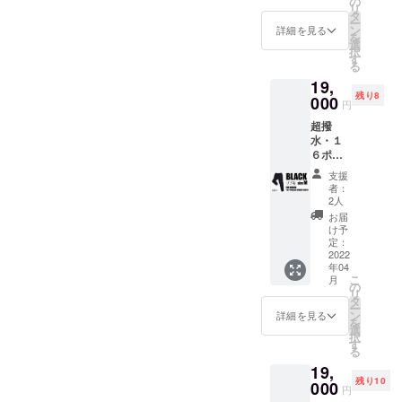
の
から
リ
Sサイ
・【リ
タ
セール
ー
ズ 【一
ブ有
ン
を実施
詳細を見る
を
般販売
り】：
選
しない
択
予定価
スポー
す
ので、
る
格】税
ツ向
割引価
19,
込
け、よ
格でご
残り8
23,100
000
りアク
購入い
円
円から
ティブ
ただけ
超撥
驚愕の
に運動
るこの
水・１
4,100円
される
機会を
６ポ
OFF！
方に最
お見逃
ケット
！ 税込
適
しな
支援
ス
み、送
※RE:LO
く！
者：
ウェッ
料込み
REはお
2人
トパン
なの
客様
お届
ツ【リ
で、非
ファー
け予
ブ有
常にお
定：
ストと
り】 ×
2022
買い得
サステ
年04
１着
です！
ナブル
こ
月
BLACK
・【リ
の
の観点
リ
Mサ
ブ有
タ
から
ー
イズ
り】：
ン
セール
詳細を見る
を
【一般
スポー
選
を実施
択
販売予
ツ向
す
しない
る
定価
け、よ
ので、
19,
格】税
りアク
割引価
残り10
込
000
ティブ
格でご
円
23,100
に運動
購入い