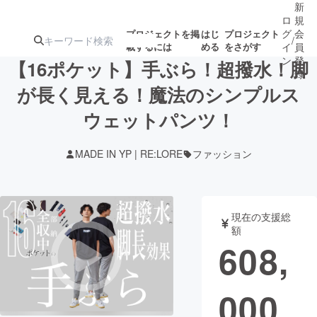
新
ロ
規
グ
会
プロジェクトを掲
はじ
プロジェクト
/
載するには
める
をさがす
イ
員
ン
登
【16ポケット】手ぶら！超撥水！脚
録
が長く見える！魔法のシンプルス
ウェットパンツ！
人気のプロ
注目のリ
注目の新着プロ
募集終了が近いプ
もうすぐ公開
ジェクト
ターン
ジェクト
ロジェクト
されます
MADE IN YP | RE:LORE
ファッション
アート・写真
音楽
現在の支援総
テクノロジー・ガジェット
ゲーム・サ
額
608,
映像・映画
書籍・雑誌
000
ビジネス・起業
チャレンジ