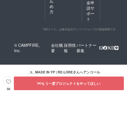
広
金申
め
請サ
方
ポー
ト
「QRコード」は株式会社デンソーウェーブの登録商標です。
© CAMPFIRE,
会社概
採用情
パートナー
Inc.
要
報
募集
MADE IN YP | RE:LORE
さんへアンコール
もう一度プロジェクトをやってほしい
50