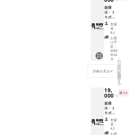
23,100
レイ目
購入い
超撥
円から
のスタ
ただけ
水・１
驚愕の
イルま
るこの
６ポ
4,100円
でOK
機会を
ケット
OFF！
※RE:LO
お見逃
支援
ス
！ 税込
REはお
しな
者：
ウェッ
み、送
客様
8人
く！
トパン
料込み
ファー
お届
ツ【リ
なの
ストと
け予
ブ無
で、非
定：
サステ
し】 ×
2022
常にお
ナブル
年04
１着
買い得
の観点
こ
月
BLACK
です！
の
から
リ
Lサイ
・【リ
タ
セール
ー
ズ 【一
ブ無
ン
を実施
詳細を見る
を
般販売
し】：
選
しない
択
予定価
汎用性
す
ので、
る
格】税
が高
割引価
19,
込
く、カ
格でご
残り5
23,100
000
ジュア
購入い
円
円から
ル〜キ
ただけ
超撥
驚愕の
レイ目
るこの
水・１
4,100円
のスタ
機会を
６ポ
OFF！
イルま
お見逃
ケット
！ 税込
でOK
しな
支援
ス
み、送
※RE:LO
く！
者：
ウェッ
料込み
REはお
4人
トパン
なの
客様
お届