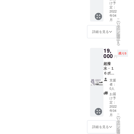
ツ【リ
で、非
ファー
け予
ブ無
常にお
定：
ストと
し】 ×
2022
買い得
サステ
年04
１着
です！
ナブル
こ
月
BLACK
・【リ
の
の観点
リ
XLサ
ブ無
タ
から
ー
イズ
し】：
ン
セール
詳細を見る
を
【一般
汎用性
選
を実施
択
販売予
が高
す
しない
る
定価
く、カ
ので、
19,
格】税
ジュア
割引価
残り5
込
000
ル〜キ
格でご
円
23,100
レイ目
購入い
超撥
円から
のスタ
ただけ
水・１
驚愕の
イルま
るこの
６ポ
4,100円
でOK
機会を
ケット
OFF！
※RE:LO
お見逃
支援
ス
！ 税込
REはお
しな
者：
ウェッ
み、送
客様
0人
く！
トパン
料込み
ファー
お届
ツ【リ
なの
ストと
け予
ブ有
で、非
定：
サステ
り】 ×
2022
常にお
ナブル
年04
１着
買い得
の観点
こ
月
GREY
です！
の
から
リ
Mサ
・【リ
タ
セール
ー
イズ
ブ無
ン
を実施
詳細を見る
を
【一般
し】：
選
しない
択