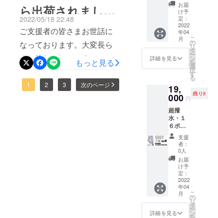
りますので、お手数をおか
トパン
お届
こととなってしまい大変恐
ら出荷されまし
した。発送後に改めてお一
ツ【リ
け予
けしますがご確認の程お願
ブ無
定：
2022/05/18 22:48
縮ですが、毎日仕上がった
人お一人に、送り状番号の
た。
し】 ×
2022
い致します。引き続き何卒
ご支援者の皆さまお世話に
年04
分から順次出荷させていた
１着
ご連絡をさせていただきま
こ
月
よろしくお願いいたしま
GREY
の
なっております。大変長ら
だいております。出荷され
リ
Sサイ
す。この度は大幅な遅延と
タ
す。RE:LORE™ 川端
ー
ズ 【一
くお待たせしていまい、誠
ン
詳細を見る
た分に関してはお一人お一
もっと見る
を
なってしまったことを深く
般販売
選
択
に申し訳ありません。依然
予定価
人に送り状のご連絡をメー
す
お詫び申し上げます。それ
る
格】税
として上海のロックダウン
1
2
3
次のページ
ルでお送りしています。
19,
込
と同時にご理解いただいた
残り5
23,100
000
は継続しておりますが、現
円
※relore.official@gmail.com
円から
皆さまに深く感謝申し上げ
超撥
驚愕の
地のご協力をいただき何と
からのメールが受信できる
ます。今後とも何卒よろし
水・１
4,100円
か出荷することができまし
６ポ
OFF！
ようにドメインの設定をお
くお願いいたします。
ケット
！ 税込
支援
た。順調にいけば
ス
願いします。商品到着まで
み、送
者：
RE:LORE™ 川端
ウェッ
料込み
0人
5/26（木）から順次配送を
今しばらくお待ちいただけ
トパン
なの
お届
ツ【リ
で、非
開始できる見込みです。今
け予
ますと幸甚です。お急ぎの
ブ無
常にお
定：
後も状況を逐一確認しつ
し】 ×
2022
買い得
ところ誠に恐れ入ります
年04
１着
です！
こ
つ、一日も早く皆さまにお
月
GREY
が、引き続き何卒よろしく
・【リ
の
リ
Mサ
ブ無
タ
届けできるように尽力致し
ー
お願いいたします。
イズ
し】：
ン
詳細を見る
を