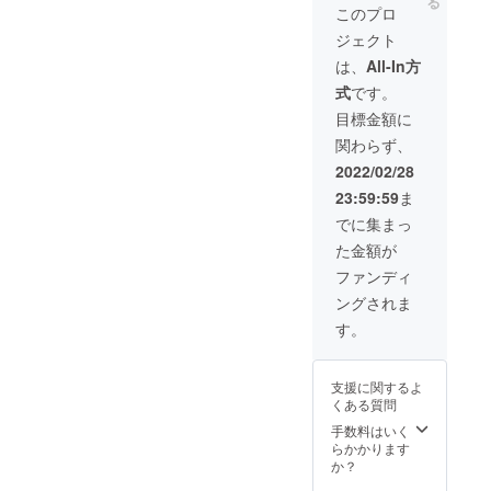
る
格】税
ツ向
割引価
このプロ
込
け、よ
格でご
ジェクト
23,100
りアク
購入い
円から
ティブ
ただけ
は、
All-In方
驚愕の
に運動
るこの
式
です。
4,100円
される
機会を
OFF！
方に最
お見逃
目標金額に
！ 税込
適
しな
関わらず、
み、送
※RE:LO
く！
料込み
REはお
2022/02/28
なの
客様
23:59:59
ま
で、非
ファー
常にお
ストと
でに集まっ
買い得
サステ
た金額が
です！
ナブル
・【リ
の観点
ファンディ
ブ有
から
ングされま
り】：
セール
スポー
を実施
す。
ツ向
しない
け、よ
ので、
りアク
割引価
支援に関するよ
ティブ
格でご
くある質問
に運動
購入い
される
ただけ
手数料はいく
方に最
るこの
らかかります
適
機会を
か？
※RE:LO
お見逃