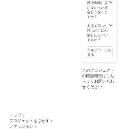
REはお
しな
目標金額に届
客様
く！
かなかった場
ファー
合どうなりま
ストと
すか？
サステ
ナブル
支援で困った
の観点
時はどこに相
から
談したらいい
セール
ですか？
を実施
しない
ヘルプページを
ので、
見る
割引価
格でご
購入い
このプロジェクト
ただけ
の問題報告は
こち
るこの
機会を
ら
よりお問い合わ
お見逃
せください
しな
く！
トップ
>
プロジェクトをさがす
>
ファッション
>