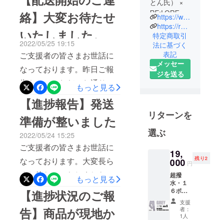
とん氏） ×
ません。また同時にご理解
セージを通じて、送り状番
RE:LOREの
絡】大変お待たせ
https://www.instagram.com/relore_official/
賜り、深く感謝申し上げま
コラボプロ
号等の情報をお送りしてお
https://relore-official.com/
いたしました。
す。本当にありがとうござ
ジェクト！
特定商取引
ります。他にもご不明な点
2022/05/25 19:15
法に基づく
ヴィンテー
います。上海ロックダウン
がございましたら、お気軽
表記
ご支援者の皆さまお世話に
ジと機能性
に伴い商品が長期間保管さ
メッセー
にお問合せいただければ幸
｜ファッ
なっております。昨日ご報
ジを送る
れていたため、念のため国
ションと快
いです。引き続き何卒よろ
告させていただいた通り、
もっと見る
内で最終仕上げ（再検品、
適性｜それ
しくお願いいたします。
本日より国内での最終検品
ぞれの「過
【進捗報告】発送
ファスナーなどの機能性
RE:LORE™ 川端
を済ませた商品から順次発
剰なほどの
リターンを
チェック、撥水性テスト、
準備が整いました
こだわり」
送を開始致しました。お待
アイロンプレス）を一着ず
選ぶ
を高い次元
2022/05/24 15:25
たせしてしまい大変申し訳
で融合させ
つ丁寧に行っております。
ご支援者の皆さまお世話に
ありません。今しばらく到
19,
た唯一無二
ご支援者の皆さまに綺麗な
残り2
なっております。大変長ら
000
円
のプロダク
着までお待ちいただけます
状態で商品をお届けできる
くお待たせいたしました。
トをお届け
超撥
もっと見る
と幸いです。発送後はお一
水・１
ように、現在丁寧に作業さ
します！
商品が無事弊社物流倉庫に
６ポ
【進捗状況のご報
人お一人に送り状番号のご
せていただいております。
ケット
着荷し、明日（5/25）から
支援
連絡をさせていただいてお
ス
者：
告】商品が現地か
さらにお待たせしてしまう
ウェッ
出荷できる段取りが整いま
1人