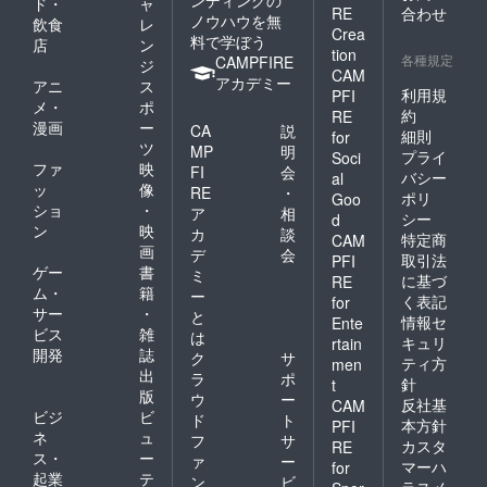
ド・
ャ
RE
合わせ
ノウハウを無
飲食
レ
Crea
料で学ぼう
店
ン
tion
各種規定
CAMPFIRE
ジ
CAM
アカデミー
アニ
ス
利用規
PFI
メ・
ポ
約
RE
漫画
ー
CA
説
細則
for
ツ
MP
明
プライ
Soci
ファ
映
FI
会
バシー
al
ッ
像
RE
・
ポリ
Goo
ショ
・
ア
相
シー
d
ン
映
カ
談
特定商
CAM
画
デ
会
取引法
PFI
ゲー
書
ミ
に基づ
RE
ム・
籍
ー
く表記
for
サー
・
と
情報セ
Ente
ビス
雑
は
キュリ
rtain
開発
誌
ク
サ
ティ方
men
出
ラ
ポ
針
t
版
ウ
ー
反社基
CAM
ビジ
ビ
ド
ト
本方針
PFI
ネ
ュ
フ
サ
カスタ
RE
ス・
ー
ァ
ー
マーハ
for
起業
テ
ン
ビ
ラスメ