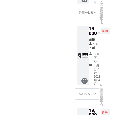
こ
月
BLACK
です！
の
から
リ
Sサイ
・【リ
タ
セール
ー
ズ 【一
ブ無
ン
を実施
詳細を見る
を
般販売
し】：
選
しない
択
予定価
汎用性
す
ので、
る
格】税
が高
割引価
19,
込
く、カ
格でご
残り8
23,100
000
ジュア
購入い
円
円から
ル〜キ
ただけ
超撥
驚愕の
レイ目
るこの
水・１
4,100円
のスタ
機会を
６ポ
OFF！
イルま
お見逃
ケット
！ 税込
でOK
しな
支援
ス
み、送
※RE:LO
く！
者：
ウェッ
料込み
REはお
4人
トパン
なの
客様
お届
ツ【リ
で、非
ファー
け予
ブ無
常にお
定：
ストと
し】 ×
2022
買い得
サステ
年04
１着
です！
ナブル
こ
月
BLACK
・【リ
の
の観点
リ
Mサ
ブ無
タ
から
ー
イズ
し】：
ン
セール
詳細を見る
を
【一般
汎用性
選
を実施
択
販売予
が高
す
しない
る
定価
く、カ
ので、
19,
格】税
ジュア
割引価
残り4
込
000
ル〜キ
格でご
円