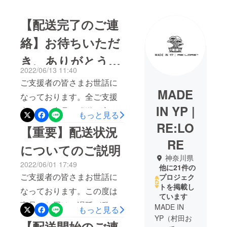
【配送完了のご連
絡】お待ちいただ
き、ありがとうご
2022/06/13 11:40
ざいました。
ご支援者の皆さまお世話に
MADE
なっております。全ご支援
IN YP |
者さまに商品の発送が完了
もっと見る
致しました。今回はロック
RE:LO
【重要】配送状況
ダウンに伴う商品の遅延が
RE
についてのご説明
発生してしまい大変申し訳
神奈川県
2022/06/01 17:49
ありませんでした。また同
他に21件の
ご支援者の皆さまお世話に
プロジェク
時にご理解賜り、誠にあり
トを掲載し
なっております。この度は
がとうございました。サ
ています
商品のお届けに遅延が発生
MADE IN
もっと見る
ポーターさまお一人、お一
YP（村田お
してしまい大変申し訳あり
【配送開始のご連
人にCAMPFIRE様のメッ