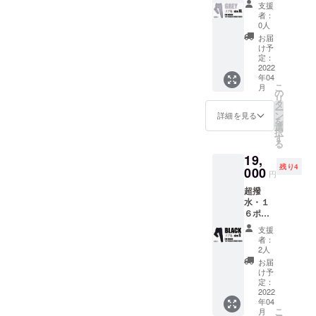
！ 税込
適
お見逃
支援
ス
み、送
※RE:LO
しな
者：
ウェッ
料込み
REはお
0人
く！
トパン
なの
客様
お届
ツ【リ
で、非
ファー
け予
ブ有
常にお
定：
ストと
り】 ×
2022
買い得
サステ
年04
１着
です！
ナブル
こ
月
GREY
・【リ
の
の観点
リ
XLサ
ブ有
タ
から
ー
イズ
り】：
ン
セール
詳細を見る
を
【一般
スポー
選
を実施
択
販売予
ツ向
す
しない
る
定価
け、よ
ので、
19,
格】税
りアク
割引価
残り4
込
000
ティブ
格でご
円
23,100
に運動
購入い
超撥
円から
される
ただけ
水・１
驚愕の
方に最
るこの
６ポ
4,100円
適
機会を
ケット
OFF！
※RE:LO
お見逃
支援
ス
！ 税込
REはお
しな
者：
ウェッ
み、送
客様
2人
く！
トパン
料込み
ファー
お届
ツ【リ
なの
ストと
け予
ブ有
で、非
定：
サステ
り】 ×
2022
常にお
ナブル
年04
１着
買い得
の観点
こ
月
BLACK
です！