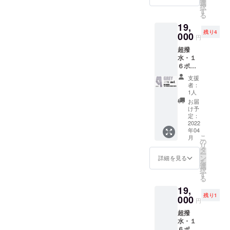
【一般
汎用性
選
ます。発送予定日が確定次
RE:LORE™ 川端
択
販売予
が高
す
る
第、改めてご連絡差し上げ
定価
く、カ
19,
格】税
ジュア
ます。恐れ入りますが、引
残り4
込
000
ル〜キ
円
23,100
レイ目
き続き何卒よろしくお願い
超撥
円から
のスタ
水・１
驚愕の
イルま
いたします。RE:LORE™
６ポ
4,100円
でOK
ケット
川端
OFF！
※RE:LO
支援
ス
！ 税込
REはお
者：
ウェッ
み、送
客様
1人
トパン
料込み
ファー
お届
ツ【リ
なの
ストと
け予
ブ無
で、非
定：
サステ
し】 ×
2022
常にお
ナブル
年04
１着
買い得
の観点
こ
月
GREY
です！
の
から
リ
Lサイ
・【リ
タ
セール
ー
ズ 【一
ブ無
ン
を実施
詳細を見る
を
般販売
し】：
選
しない
択
予定価
汎用性
す
ので、
る
格】税
が高
割引価
19,
込
く、カ
格でご
残り1
23,100
000
ジュア
購入い
円
円から
ル〜キ
ただけ
超撥
驚愕の
レイ目
るこの
水・１
4,100円
のスタ
機会を
６ポ
OFF！