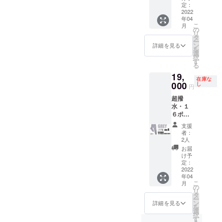
ブ有
常にお
定：
ストと
り】 ×
2022
買い得
サステ
年04
１着
です！
ナブル
こ
月
BLACK
・【リ
の
の観点
リ
XLサ
ブ有
タ
から
ー
イズ
り】：
ン
セール
詳細を見る
を
【一般
スポー
選
を実施
択
販売予
ツ向
す
しない
る
定価
け、よ
ので、
19,
格】税
りアク
割引価
在庫な
込
000
ティブ
し
格でご
円
23,100
に運動
購入い
超撥
円から
される
ただけ
水・１
驚愕の
方に最
るこの
６ポ
4,100円
適
機会を
ケット
OFF！
※RE:LO
お見逃
支援
ス
！ 税込
REはお
しな
者：
ウェッ
み、送
客様
2人
く！
トパン
料込み
ファー
お届
ツ【リ
なの
ストと
け予
ブ有
で、非
定：
サステ
り】 ×
2022
常にお
ナブル
年04
１着
買い得
の観点
こ
月
GREY
です！
の
から
リ
Sサイ
・【リ
タ
セール
ー
ズ 【一
ブ有
ン
を実施
詳細を見る
を
般販売
り】：
選
しない
択
予定価
スポー
す
ので、