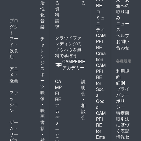
活
る
る
RE
全への
性
資
コ
取り組
化
料
ミュ
み
プロ
音
請
ニ
ニュー
ダク
楽
求
ティ
ス
ト
CAM
ヘルプ
クラウドファ
フー
チ
PFI
お問い
ンディングの
ド・
ャ
RE
合わせ
ノウハウを無
飲食
レ
Crea
料で学ぼう
店
ン
tion
各種規定
CAMPFIRE
ジ
CAM
アカデミー
アニ
ス
利用規
PFI
メ・
ポ
約
RE
漫画
ー
CA
説
細則
for
ツ
MP
明
プライ
Soci
ファ
映
FI
会
バシー
al
ッ
像
RE
・
ポリ
Goo
ショ
・
ア
相
シー
d
ン
映
カ
談
特定商
CAM
画
デ
会
取引法
PFI
ゲー
書
ミ
に基づ
RE
ム・
籍
ー
く表記
for
サー
・
と
情報セ
Ente
ビス
雑
は