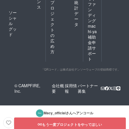
ン
プ
統
ファ
ス
ロ
計
ン
ソー
ジ
デ
ディ
シャ
ェ
ー
ング
ル
ク
タ
mac
グッ
ト
hi-ya
ド
の
補助
広
金申
め
請サ
方
ポー
ト
「QRコード」は株式会社デンソーウェーブの登録商標です。
© CAMPFIRE,
会社概
採用情
パートナー
Inc.
要
報
募集
Macy_official
さんへアンコール
もう一度プロジェクトをやってほしい