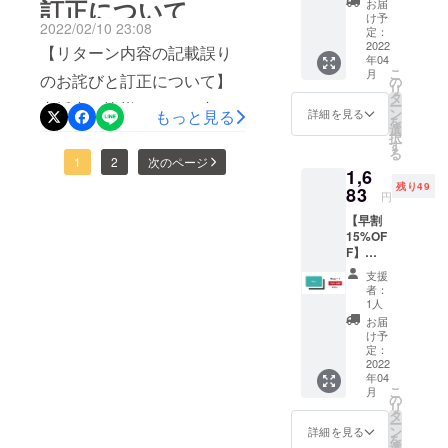
訂正について
お届
だき、Macyスタッフ一同心
自のアイ
（印字
も早く皆様のお手元にお届
け予
2022/02/10 23:08
ディアや、
なし）
定：
より感謝を申し上げます。
けできるよう頑張っており
■価格：
2022
【リターン内容の記載誤り
今後発売予
年04
本当にありがとうございま
1,584円
こ
定の新製品
ます。配送予定時期としま
月
のお詫びと訂正について】
（税
の
リ
す。残り42日と、引き続き
込・送
を通じて新
タ
しては、2022年6月上旬〜
ー
支援者の皆様リターン内容
料込）
ン
詳細を見る
もっと見る
たな発見を
クラウドファンディング内
を
■３色か
選
中旬を予定しております。
について、下記の通り一部
択
提供し続け
らお好
す
での先行予約販売を続けて
る
発送に関する進捗がありま
みのカ
られるブラ
記載内容 に誤りがございま
1
2
次のページ
1,6
おりますので、『Macy』
ラーを
ンドを目指
したら、引き続き活動レ
残り49
すので、ここに訂正し、お
お選び
83
円
が、より多くのお客様に手
し、成長し
くださ
ポートにて発表致します。
詫び申し上げます。1.リ
【早割
い ■４
ていきま
にしていただけると嬉しく
15%OF
月中旬
また、下記SNSでも随時
ターン配送時期についてリ
す。
F】
を目安
思います。支援者の皆様の
Macy
Macyの情報更新をいたしま
にお届
ターン内容の4月中旬を目安
支援
カード
期待に応えることのできる
けを予
者：
すので、ご確認のほどよろ
１枚
での製品発送ではなく、本
定して
1人
よう、品質向上を目指して
（印字
おりま
お届
しくお願い致します。
プロジェクトスケジュール
なし）
す ■製
け予
頑張りますので、引き続き
■価格：
品発送
定：
■Instagram：
記載の5月中旬〜6月中旬が
1,683円
2022
日より
応援のほど宜しくお願い致
年04
（税
https://www.instagram.com/
３ヶ月
製品の発送時期になりま
こ
月
込・送
します。また、『Macy』
の製品
の
リ
macy_jp_official/まずは御礼
料込）
す。下記詳細のご確認をお
保証あ
タ
ー
を、ご友人などにもSNSな
■３色か
り
ン
詳細を見る
とご挨拶まで、お送りさせ
を
願いいたします。【対象リ
らお好
選