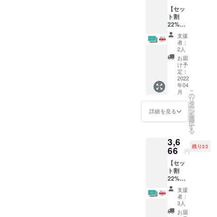
お選び
ださい
【セッ
くださ
※日本語
ト割
い ■４
は最大
22%OF
月中旬
15文
F】
を目安
字、英
支援
Macy
にお届
語は最
者：
カード
けを予
大23文
2人
２枚
定して
字まで
お届
（印字
おりま
印字可
け予
なし）
す ■製
定：
能です
■価格：
2022
品発送
※超過し
年04
3,089円
日より
ている
こ
月
（税
３ヶ月
の
文字は
リ
込・送
の製品
タ
省略さ
ー
料込）
保証あ
ン
れます
詳細を見る
を
■３色か
り ■備
選
ので、
択
らお好
考欄に
す
ご了承
る
みのカ
プリン
くださ
3,6
ラーを
トした
い
残り22
お選び
66
い文字
円
くださ
を記入
【セッ
い ■４
してく
ト割
月中旬
ださい
22%OF
を目安
※日本語
F】
にお届
は最大
支援
Macy
けを予
15文
者：
カード
定して
字、英
3人
２枚
おりま
語は最
お届
（印字