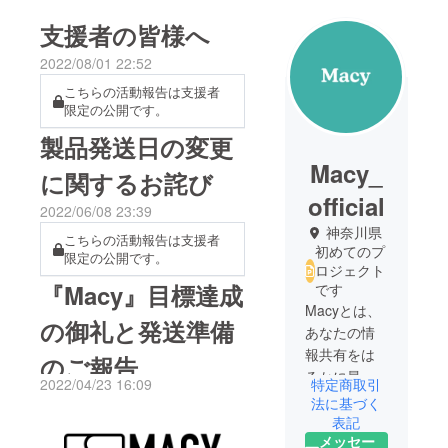
支援者の皆様へ
2022/08/01 22:52
こちらの活動報告は支援者
限定の公開です。
製品発送日の変更
Macy_
に関するお詫び
official
2022/06/08 23:39
神奈川県
こちらの活動報告は支援者
初めてのプ
限定の公開です。
ロジェクト
『Macy』目標達成
です
Macyとは、
の御礼と発送準備
あなたの情
報共有をは
のご報告
るかに最適
特定商取引
2022/04/23 16:09
化する次世
法に基づく
代型名刺で
表記
メッセー
す。「あな