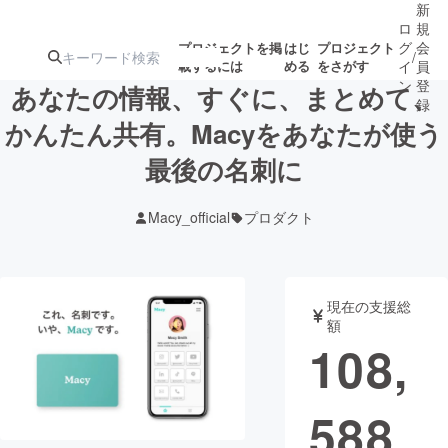
新
ロ
規
グ
会
プロジェクトを掲
はじ
プロジェクト
/
載するには
める
をさがす
イ
員
ン
登
あなたの情報、すぐに、まとめて、
録
かんたん共有。Macyをあなたが使う
最後の名刺に
人気のプロ
注目のリ
注目の新着プロ
募集終了が近いプ
もうすぐ公開
ジェクト
ターン
ジェクト
ロジェクト
されます
Macy_official
プロダクト
アート・写真
音楽
現在の支援総
テクノロジー・ガジェット
ゲーム・サ
額
108,
映像・映画
書籍・雑誌
588
ビジネス・起業
チャレンジ