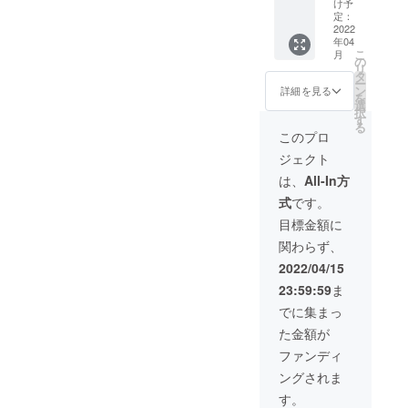
す ■製
大23文
け予
あり）
品発送
定：
字まで
■価格：
2022
日より
印字可
年04
3,666円
３ヶ月
能です
こ
月
（税
の製品
の
※超過し
リ
込・送
保証あ
タ
ている
ー
料込）
り
ン
文字は
詳細を見る
を
■３色か
選
省略さ
択
らお好
す
れます
る
みのカ
ので、
このプロ
ラーを
ご了承
ジェクト
お選び
くださ
くださ
い
は、
All-In方
い ■４
式
です。
月中旬
を目安
目標金額に
にお届
関わらず、
けを予
定して
2022/04/15
おりま
23:59:59
ま
す ■製
品発送
でに集まっ
日より
た金額が
３ヶ月
の製品
ファンディ
保証あ
ングされま
り ■備
考欄に
す。
プリン