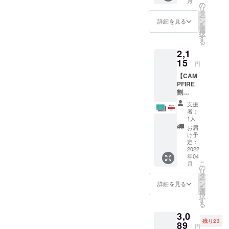
こ
月
込・送
の製品
の
リ
割22%OFF】Macyカード２
料込）
保証あ
タ
ー
■３色か
り ■備
ン
詳細を見る
を
枚（印字なし）【セット割
らお好
考欄に
選
択
みのカ
プリン
す
22%OFF】Macyカード２枚
る
ラーを
トした
2,1
お選び
い文字
（印字あり）【誤】1色のカ
くださ
15
を記入
円
ラー選択しかできない。
い ■４
してく
【CAM
月中旬
ださい
【正】備考欄にてご希望カ
PFIRE
を目安
※日本語
割
にお届
は最大
ラーをご記入ください。こ
10%OF
けを予
15文
支援
F】
定して
字、英
の度は支援者の皆様のご迷
者：
Macy
おりま
語は最
1人
カード
惑をおかけし、誠に申し訳
す ■製
大23文
お届
１枚
品発送
字まで
け予
ございませんでした。リ
（印字
日より
定：
印字可
あり）
2022
３ヶ月
能です
ターン内容の修正を行いま
年04
■価格：
の製品
※超過し
こ
月
2,115円
保証あ
の
ている
すので、もうしばらくお待
リ
（税
り ■備
タ
文字は
ー
込・送
ちください。Macy一同
考欄に
ン
省略さ
詳細を見る
を
料込）
プリン
選
れます
択
■３色か
トした
す
ので、
る
らお好
い文字
ご了承
3,0
みのカ
を記入
くださ
残り23
ラーを
89
してく
い
円