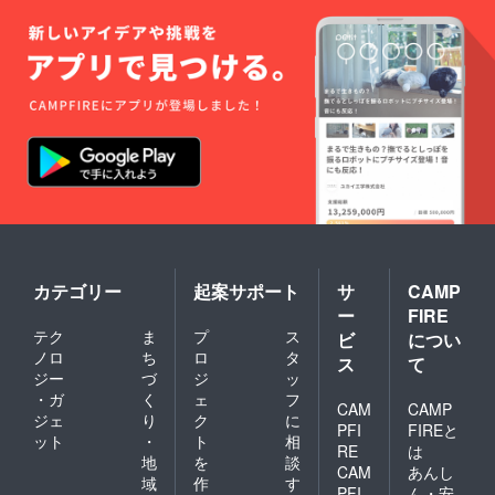
カテゴリー
起案サポート
サ
CAMP
ー
FIRE
テク
ま
プ
ス
ビ
につい
ノロ
ち
ロ
タ
ス
て
ジー
づ
ジ
ッ
・ガ
く
ェ
フ
CAM
CAMP
ジェ
り
ク
に
PFI
FIREと
ット
・
ト
相
RE
は
地
を
談
CAM
あんし
域
作
す
PFI
ん・安