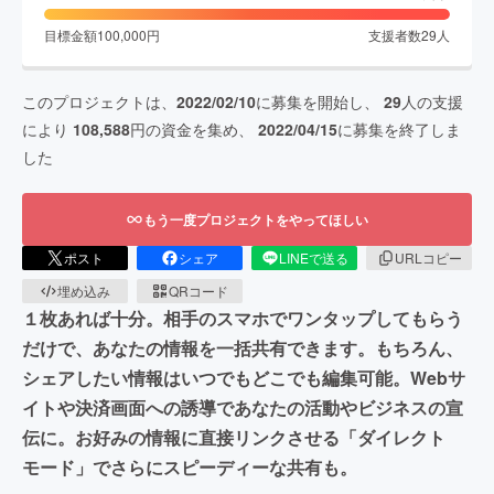
目標金額
100,000
円
支援者数
29
人
このプロジェクトは、
2022/02/10
に募集を開始し、
29
人の支援
により
108,588
円の資金を集め、
2022/04/15
に募集を終了しま
した
もう一度プロジェクトをやってほしい
ポスト
シェア
LINEで送る
URLコピー
埋め込み
QRコード
１枚あれば十分。相手のスマホでワンタップしてもらう
だけで、あなたの情報を一括共有できます。もちろん、
シェアしたい情報はいつでもどこでも編集可能。Webサ
イトや決済画面への誘導であなたの活動やビジネスの宣
伝に。お好みの情報に直接リンクさせる「ダイレクト
モード」でさらにスピーディーな共有も。