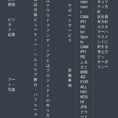
キュリ
rtain
開発
誌
ク
サ
ティ方
men
出
ラ
ポ
針
t
版
ウ
ー
反社基
CAM
ビジ
ビ
ド
ト
本方針
PFI
ネ
ュ
フ
サ
カスタ
RE
ス・
ー
ァ
ー
マーハ
for
起業
テ
ン
ビ
ラスメ
Spor
ィ
デ
ス
ントに
ts
ー
ィ
対する
CAM
・
ン
考え方
PFI
ヘ
グ
クッ
RE
ル
と
キーポ
ふる
ス
は
リシー
さと
ケ
プ
実
納税
ア
ロ
施
AD
アー
舞
ジ
事
FOR
ト・
台
ェ
例
ALL
写真
・
ク
HIO
パ
ト
KOS
フ
の
HI
ォ
作
JFA
ー
り
クラ
マ
方
ウド