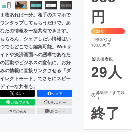
円
まちづくり・地域活性化
１枚あれば十分。相手のスマホで
ワンタップしてもらうだけで、あ
CAMPFIRE for Social Good
CAMPFIRE Creation
なたの情報を一括共有できます。
108%
CAMPFIREふるさと納税
machi-ya
コミュニティ
もちろん、シェアしたい情報はい
目標金額は
100,000円
つでもどこでも編集可能。Webサ
イトや決済画面への誘導であなた
支援者数
の活動やビジネスの宣伝に。お好
29
人
みの情報に直接リンクさせる「ダ
イレクトモード」でさらにスピー
ディーな共有も。
募集終了まで残
ポスト
シェア
り
LINEで送る
URLコピー
終了
埋め込み
QRコード