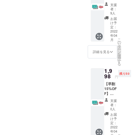
引き続き応援のほど、よろ
F】
を目安
支援
（印字あり）【誤】4月中旬
Macy
にお届
者：
しくお願いいたします！
カード
けを予
9人
を目安にお届けを予定して
１枚
定して
Macy一同
お届
（印字
おりま
け予
おります【正】5月中旬〜6
あり）
す ■製
定：
■価格：
2022
月中旬を目安にお届けをよ
品発送
年04
1,880円
日より
こ
月
ていしております。2.カ
（税
３ヶ月
の
リ
込・送
の製品
タ
ラー選択の不具合について
ー
料込）
保証あ
ン
詳細を見る
を
■３色か
り
選
現在、セット割りでMacyを
択
らお好
す
る
みのカ
購入をする際に、２つの別
1,9
ラーを
カラーの選択がおこなえな
残り50
お選び
98
円
くださ
い問題が発生しておりま
【早割
い ■４
15%OF
月中旬
す。セット割引でのご支援
F】
を目安
Macy
にお届
をご検討のお客様は、備考
支援
カード
けを予
者：
欄にて希望カラーを2色ご記
１枚
定して
0人
（印字
おりま
お届
入ください。下記詳細のご
あり）
す ■製
け予
■価格：
品発送
定：
確認をお願いいたします。
1,998円
2022
日より
年04
（税
３ヶ月
【対象リターン】【セット