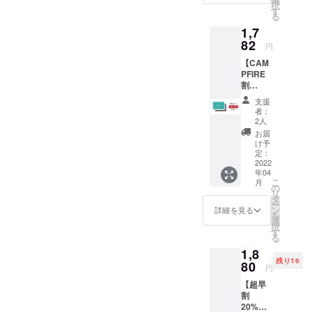
どを通して以下URL共有に
択
みのカ
す
ていただきます。引き続き
ターン】【超早割
る
ラーを
てご紹介にご協力頂けます
1,7
お選び
よろしくお願い致します。
20%OFF】Macyカード１枚
くださ
82
と、非常に強力なサポート
円
Macy一同
い ■４
（印字なし）【早割
になります。ご協力お願い
【CAM
月中旬
15%OFF】Macyカード１枚
PFIRE
を目安
いたします。https://camp-
割
にお届
（印字なし）【CAMPFIRE
10%OF
けを予
fire.jp/projects/view/539979
支援
F】
定して
者：
割10%OFF】Macyカード１
Macy
おりま
今後もこちらの活動レポー
2人
カード
す ■製
枚（印字なし）【超早割
お届
ト及び、Macy公式Instagram
１枚
品発送
け予
20%OFF】Macyカード１枚
（印字
日より
定：
にて【Macy】の情報を随時
なし）
2022
３ヶ月
（印字あり）【早割
年04
■価格：
の製品
更新致しますのでフォロー
こ
月
1,782円
保証あ
の
15%OFF】Macyカード１枚
リ
（税
り
タ
をしていない方はお願い致
ー
込・送
ン
（印字あり）【CAMPFIRE
詳細を見る
を
します。Macy Instagramは
料込）
選
択
割10%OFF】Macyカード１
■３色か
す
る
こちらから最後に、支援者
らお好
枚（印字あり）【セット割
1,8
みのカ
の皆様。この度は『Macy』
残り16
ラーを
80
円
22%OFF】Macyカード２枚
お選び
を支援していただき本当に
【超早
くださ
（印字なし）【セット割
割
ありがとうございました。
い ■４
20%OF
22%OFF】Macyカード２枚
月中旬