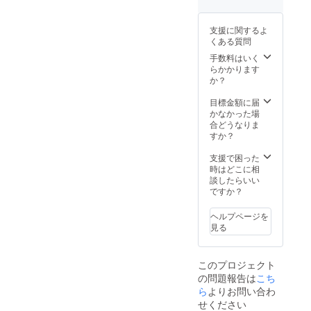
トした
い文字
支援に関するよ
を記入
くある質問
してく
ださい
手数料はいく
※日本語
らかかります
は最大
か？
15文
字、英
目標金額に届
語は最
かなかった場
大23文
合どうなりま
字まで
すか？
印字可
能です
支援で困った
※超過し
時はどこに相
ている
談したらいい
文字は
ですか？
省略さ
れます
ヘルプページを
ので、
見る
ご了承
くださ
い
このプロジェクト
の問題報告は
こち
ら
よりお問い合わ
せください