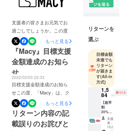
ジを送る
たが使う最
後の名刺」
をブランド
支援者の皆さまお元気でお
ンコンセプ
リターンを
過ごしでしょうか。この度
トに掲げ、
様々なシー
の「Macy」のプロジェクト
選ぶ
もっと見る
ンで行われ
は、先週2022年4月15(金)を
『Macy』目標支援
ている情報
目標金額
もちまして終了となりまし
共有を、よ
金額達成のお知ら
未達でも
り効率的に
た。支援者の皆さまにご応
リターン
行えるよう
せ
が届きま
援いただき、目標金額に到
にします。
す
(All-in
2022/03/03 22:33
達することができました！
方式)
お客さまの
目標支援金額達成のお知ら
沢山のご支援とご応援、本
時間が情報
1,5
せこの度、「Macy」は、ク
残り12
84
交換で奪わ
当にありがとうございま
円
ラウドファンディング
れることな
【超早
もっと見る
す。Macyスタッフ一同、心
割
く、生活が
CAMPFIREにて、目標希望
リターン内容の記
から感謝申し上げます。た
20%OF
より快適に
額を達成いたしました！沢
F】
支援
だいま発送に向けて準備に
できるよ
Macy
載誤りのお詫びと
者：
山のご支援とご応援をいた
カード
う、Macy独
13人
取り掛かっており、一日で
１枚