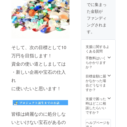
なりま
でに集まっ
す。 今
た金額が
回はお
試しで3
ファンディ
個だけ
ングされま
お作り
しまし
す。
た！ 通
常の宝
石より
支援に関するよ
そして、次の目標として10
も小さ
くある質問
いので
万円を目指します！
種類、
手数料はいく
数、色
らかかります
資金の使い道としましては
が多
か？
く、キ
・新しい企画や宝石の仕入
ラキラ
目標金額に届
れ
の仕方
かなかった場
も全然
合どうなりま
に使いたいと思います！
違うの
すか？
でぜ
ひ、通
支援で困った
常の宝
時はどこに相
石瓶を
談したらいい
ご支援
ですか？
皆様は綺麗なのに処分しな
頂いた
方は見
いといけない宝石があるの
ヘルプページを
比べて
見る