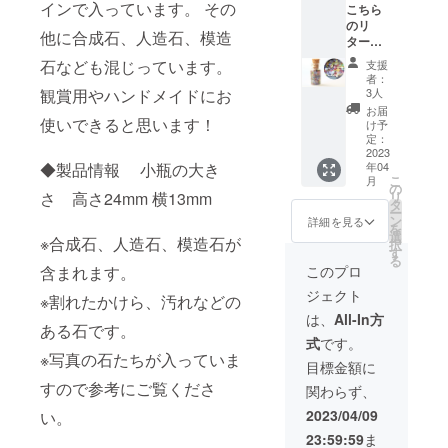
インで入っています。 その
こちら
ビー、
出して1
のリ
エメラ
石1石眺
他に合成石、人造石、模造
ターン
ルドが
めても
は他の
小さ
楽しい
石なども混じっています。
支援
プロ
かった
と思い
者：
ジェク
り、欠
観賞用やハンドメイドにお
ます！
3人
トで仕
けてい
※合成
お届
入れた
使いできると思います！
たりし
石、人
け予
極小の
ますが
定：
造石、
宝石た
2023
たくさ
模造石
◆製品情報 小瓶の大き
年04
ちにな
ん入っ
が含ま
こ
月
りま
ていま
の
れま
さ 高さ24mm 横13mm
リ
す。 通
す。 ※
タ
す。
ー
常の宝
合成
ン
詳細を見る
を
石瓶に
石、人
選
※合成石、人造石、模造石が
択
入れる
造石、
す
る
ものよ
模造石
含まれます。
このプロ
りとて
が含ま
ジェクト
も小さ
※割れたかけら、汚れなどの
れま
いので
す。 ※
は、
All-In方
ある石です。
このよ
欠け、
式
です。
うに小
傷、汚
※写真の石たちが入っていま
瓶に詰
れなど
目標金額に
めてリ
のある
すので参考にご覧くださ
関わらず、
ターン
石で
にした
す。
2023/04/09
い。
のは初
23:59:59
ま
めてに