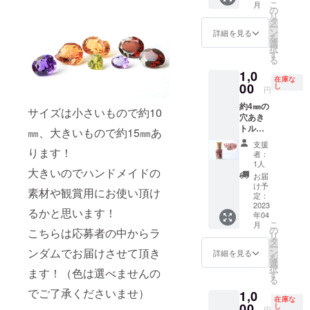
こ
月
わから
ドッ
の
数、種
リ
なくて
ト・ブ
タ
類はバ
ー
も綺麗
ルート
ン
ランス
詳細を見る
を
な石が
パー
選
を考え
択
好きな
ズ・ト
す
てお入
る
方にオ
ルマリ
れして
1,0
ススメ
ン・オ
おりま
在庫な
です。
00
パール
し
す。
円
※ランダ
など ※
約4㎜の
ムで10
欠け、
サイズは小さいもので約10
穴あき
㎜以上
傷、色
トルマ
の大き
が薄
㎜、大きいもので約15㎜あ
リン
い石が
い、内
支援
ビーズ
ります！
入る場
包物有
者：
が小瓶
合もあ
りなど
1人
大きいのでハンドメイドの
いっぱ
りま
の宝石
お届
いに
す。 ※
になり
け予
素材や観賞用にお使い頂け
入って
合成
定：
ます。
おりま
2023
石、人
※宝石の
るかと思います！
年04
す。 写
造石、
サイズ
こ
月
真の石
模造石
の
や数は
こちらは応募者の中からラ
リ
が入っ
が含ま
タ
バラン
ー
ていま
れま
ンダムでお届けさせて頂き
ン
スを考
詳細を見る
を
す。 ハ
す。 ※
選
えてお
択
ます！（色は選べませんの
ンドメ
欠け、
す
入れし
る
イドの
傷など
ており
でご了承くださいませ）
1,0
パーツ
のある
ます。
在庫な
にお使
00
石で
し
円