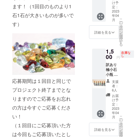
石〜5石
様にな
け予
ます！（1回目のものより1
入りま
ると思
定：
す。 鑑
2023
いま
石1石が大きいものが多いで
年04
別の練
す。 ※
こ
月
習や、
合成
の
す）
リ
種類が
石、人
タ
ー
わから
造石、
ン
詳細を見る
を
なくて
模造石
選
択
も綺麗
が含ま
す
る
な石が
れま
1,5
好きな
す。 ※
在庫な
方にオ
00
欠け、
し
円
ススメ
傷、汚
訳あり
です。
れなど
極小石
※合成
のある
小瓶 約
石、人
石で
2㎜〜約
造石、
応募期間は１回目と同じで
す。
支援
5㎜以下
模造石
者：
の極小
プロジェクト終了までとな
が含ま
6人
の石が
れま
お届
りますのでご応募をお忘れ
メイン
す。 ※
け予
で小瓶
欠け、
定：
の方は今すぐご応募くださ
いっぱ
2023
傷など
年04
いに
のある
い！
こ
月
入って
石で
の
リ
おりま
す。 ※
タ
（１回目にご応募頂いた方
ー
す。 小
石のサ
ン
詳細を見る
を
さな石
は今回もご応募頂いたとし
イズや
選
択