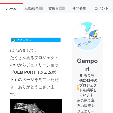
活動報告
支援者
仲間募集
コメント
ホーム
10
99+
はじめまして。
たくさんあるプロジェクト
Gempo
の中からジュエリーショッ
rt
プ
GEM PORT（ジェムポー
奈良県
ト）
のページを見ていただ
他に42件の
プロジェク
き、ありがとうございま
トを掲載し
す。
ています
奈良県で宝
石の販売や
ジュエリー