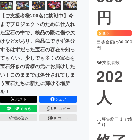
円
まちづくり・地域活性化
【ご支援者様200名に挑戦中】今
までプロジェクトのために仕入れ
CAMPFIRE for Social Good
CAMPFIRE Creation
た宝石の中で、検品の際に傷や欠
930%
CAMPFIREふるさと納税
machi-ya
コミュニティ
けなどがあり、商品にできず処分
目標金額は30,000
円
するはずだった宝石の存在を知っ
てもらい、少しでも多くの宝石を
支援者数
宝石好きの皆様の元にお届けした
202
い！このままでは処分されてしま
う宝石たちに新たに輝ける場所
人
を！
ポスト
シェア
LINEで送る
URLコピー
埋め込み
QRコード
募集終了まで残
り