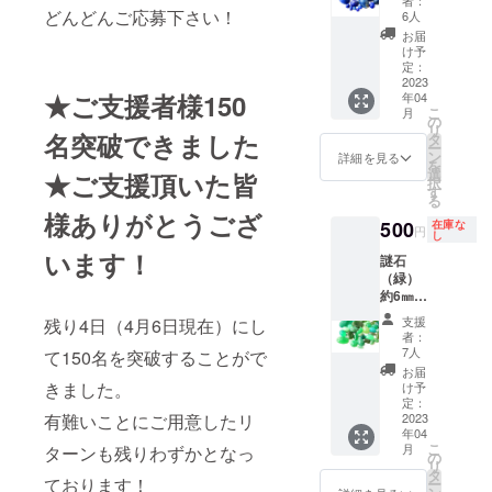
者：
包物有
す。
の石が5
どんどんご応募下さい！
6人
りなど
石ほど
お届
の宝石
入りま
け予
になり
す。 鑑
定：
ます。
別の練
2023
※宝石の
★ご支援者様150
年04
習や、
こ
サイズ
月
種類が
の
リ
や数は
わから
名突破できました
タ
ー
バラン
なくて
ン
詳細を見る
を
スを考
も青系
選
★ご支援頂いた皆
択
えてお
の石が
す
る
入れし
好きな
様ありがとうござ
ており
方にオ
500
在庫な
円
ます。
し
ススメ
います！
です。
謎石
※着色・
（緑）
染色・
約6㎜〜
練り・
約15㎜
支援
残り4日（4月6日現在）にし
板の石
の緑色
者：
が含ま
の石が5
7人
て150名を突破することがで
れる場
石ほど
お届
合がご
入りま
きました。
け予
ざいま
す。 鑑
定：
す。 ※
有難いことにご用意したリ
別の練
2023
欠け、
年04
習や、
こ
月
ターンも残りわずかとなっ
傷、汚
種類が
の
リ
れなど
わから
タ
ております！
ー
のある
なくて