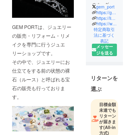
のオーダー
gem_port
やリメイ
https://gem-port.jimdosite.com/
ク・リ
https://lin.ee/DnmumZ0
https://www.instagram.com/gem_port
フォームを
GEM PORTは、ジュエリー
特定商取引
しておりま
法に基づく
の販売・リフォーム・リメ
す。
表記
イクを専門に行うジュエ
メッセー
私は宝飾業
ジを送る
リーショップです。
に携わる仕
その中で、ジュエリーにお
事につき今
仕立てをする前の状態の裸
年で8年目に
なりまし
リターンを
石（ルース）と呼ばれる宝
た。私が宝
石の販売も行っておりま
選ぶ
石に興味を
す。
持ったのは
子供の頃
目標金額
未達でも
で、当時は
リターン
天然石を集
が届きま
めるのに夢
す
(All-in
中になって
方式)