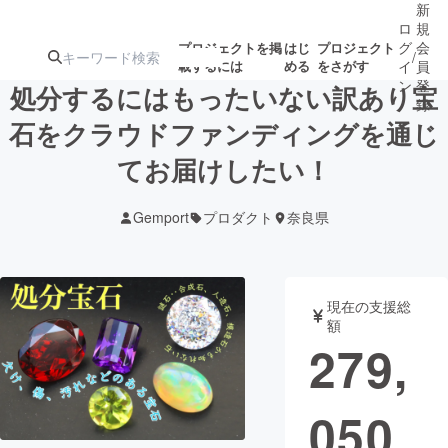
新
ロ
規
グ
会
プロジェクトを掲
はじ
プロジェクト
/
載するには
める
をさがす
イ
員
ン
登
処分するにはもったいない訳あり宝
録
石をクラウドファンディングを通じ
てお届けしたい！
人気のプロ
注目のリ
注目の新着プロ
募集終了が近いプ
もうすぐ公開
ジェクト
ターン
ジェクト
ロジェクト
されます
Gemport
プロダクト
奈良県
アート・写真
音楽
現在の支援総
テクノロジー・ガジェット
ゲーム・サ
額
279,
映像・映画
書籍・雑誌
050
ビジネス・起業
チャレンジ