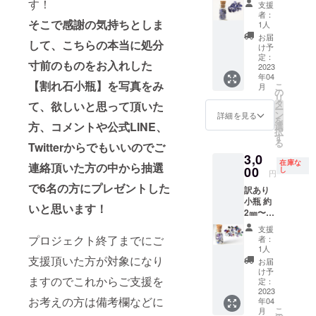
ツにす
す！
支援
イトが
るとす
者：
小瓶に
そこで感謝の気持ちとしま
ごく綺
1人
入って
麗な模
お届
して、こちらの本当に処分
おりま
様にな
け予
す。 欠
ると思
定：
寸前のものをお入れした
けのあ
2023
いま
年04
る石が
す。 ※
【割れ石小瓶】を写真をみ
こ
月
ありま
合成
の
リ
すが綺
石、人
タ
て、欲しいと思って頂いた
ー
麗なの
造石、
ン
詳細を見る
を
でオリ
模造石
方、コメントや公式LINE、
選
択
ジナル
が含ま
す
る
Twitterからでもいいのでご
万華鏡
れま
3,0
のパー
す。 ※
在庫な
連絡頂いた方の中から抽選
ツにす
00
欠け、
し
円
るとす
傷、汚
で6名の方にプレゼントした
訳あり
ごく綺
れなど
小瓶 約
麗な模
のある
いと思います！
2㎜〜5
様にな
石で
㎜前後
ると思
す。
支援
のほぼ
いま
プロジェクト終了までにご
者：
欠けて
す。 ※
1人
いない
欠け、
支援頂いた方が対象になり
お届
綺麗な
傷、汚
け予
ますのでこれからご支援を
石が
れなど
定：
16ct
2023
のある
お考えの方は備考欄などに
年04
入って
石で
こ
月
いま
す。