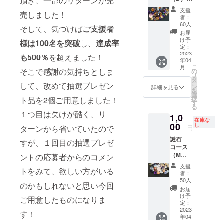
頂き、一部のリターンが完
天然石
ンザナ
支援
売しました！
が2石〜
イト・
者：
3石入っ
トルマ
60人
そして、気づけば
ご支援者
ていま
リン・
お届
す。
アメシ
け予
様は100名を突破
し、
達成率
ビッグ
スト・
定：
ストー
2023
ガー
も500％
を超えました！
年04
ンが1石
ネッ
こ
月
入って
そこで感謝の気持ちとしま
ト・シ
の
リ
いま
トリ
タ
ー
して、改めて抽選プレゼン
す。 宝
ン・ペ
ン
詳細を見る
を
石の一
リドッ
選
択
ト品を2個ご用意しました！
例 アメ
ト・ア
す
る
シス
イオラ
１つ目は欠けが酷く、リ
1,0
ト・
イト ※
在庫な
ガー
00
欠け、
し
ターンから省いていたので
円
ネッ
傷、汚
謎石
ト・ア
れ、色
すが、１回目の抽選プレゼ
コース
イオラ
が薄
（M）
ントの応募者からのコメン
イト・
い、内
約10㎜
シトリ
包物有
支援
トをみて、欲しい方がいる
の石が3
ン・
りなど
者：
石〜5石
ローズ
の宝石
50人
のかもしれないと思い今回
入りま
クォー
になり
お届
す。 鑑
ツ・ア
ます。
け予
ご用意したものになりま
別の練
クアマ
定：
※宝石の
習や、
2023
リン・
サイ
す！
年04
種類が
ペリ
ズ、