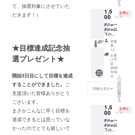
いっぱ
数はバ
す
る
て、抽選対象にさせていた
い輝い
ランス
1,5
ている
を考え
在庫な
だきます！）
のでキ
00
てお入
し
円
ラキラ
れして
約2㎜〜
を楽し
おりま
約8㎜以
みたい
す。
下の石
方にお
がメイ
すすめ
支援
ンで小
です。
★目標達成記念抽
者：
瓶いっ
※合成
1人
ぱいに
石、人
お届
選プレゼント★
入って
造石、
け予
おりま
模造石
定：
す。 写
2023
が含ま
年04
真の石
れま
開始3日目にして目標を達成
こ
月
が入っ
す。 ※
の
リ
ていま
欠け、
タ
することができました。
ご
ー
す。 欠
傷、汚
ン
詳細を見る
を
けのあ
支援頂いた皆様ありがとう
れなど
選
択
る石が
のある
す
る
ございます。
ありま
石で
1,5
すが綺
す。
在庫な
まさかこんなに早く目標を
麗なの
00
し
円
でオリ
達成できるとは思っていな
約4㎜〜
ジナル
約8㎜以
万華鏡
かったのでとても嬉しいで
下のア
のパー
イオラ