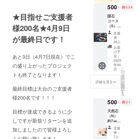
おりまし
500
円
残り24
た。今では
★目指せご支援者
宝石をある
謎石
コース
めたり・眺
様200名★4月9日
（S）
めたり・コ
約5㎜の
支援
レクション
石が2
が最終日です！
者：
石〜4石
26人
をするのが
入りま
お届
趣味となっ
す。 鑑
け予
別の練
あと3日（4月7日現在）でこ
ておりまし
定：
習や、
2023
た。
の盛り上がったプロジェク
年04
種類が
こ
月
わから
の
トも終了となります！
リ
なくて
タ
今回コロナ
ー
も綺麗
ン
詳細を見る
ウィルスの
を
な石が
選
最終目標は大台のご支援者
択
影響があ
好きな
す
る
方にオ
様200名です！！！
り、ジュエ
ススメ
500
円
残り1
リーをオー
です。
※ランダ
ダーするお
目標が達成できるように少
天然石
ムで約
（N）
客様が激減
しですが新規リターンを追
10㎜の
約7㎜〜
しました。
石が入
約15㎜
支援
加しましたので皆様よろし
る場合
前後の
そのことも
者：
もあり
天然石
7人
くお願い致します！
あり仕入れ