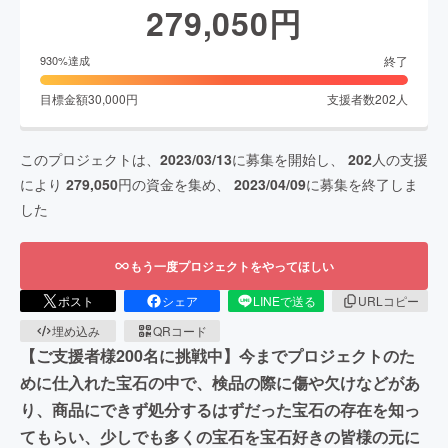
279,050
円
終了
930
%達成
目標金額
30,000
円
支援者数
202
人
このプロジェクトは、
2023/03/13
に募集を開始し、
202
人の支援
により
279,050
円の資金を集め、
2023/04/09
に募集を終了しま
した
もう一度プロジェクトをやってほしい
ポスト
シェア
LINEで送る
URLコピー
埋め込み
QRコード
【ご支援者様200名に挑戦中】今までプロジェクトのた
めに仕入れた宝石の中で、検品の際に傷や欠けなどがあ
り、商品にできず処分するはずだった宝石の存在を知っ
てもらい、少しでも多くの宝石を宝石好きの皆様の元に