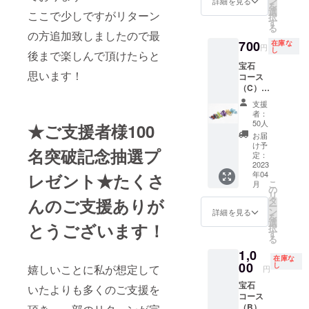
ン
詳細を見る
を
石で
も緑系
選
ここで少しですがリターン
択
す。 ※
の石が
す
る
石のサ
好きな
の方追加致しましたので最
イズや
方にオ
700
在庫な
円
し
数はバ
ススメ
後まで楽しんで頂けたらと
ランス
です。
宝石
思います！
を考え
※合成
コース
てお入
石、人
（C）
れして
造石、
天然石
支援
おりま
模造石
で約3
者：
す。
が含ま
㎜〜5㎜
50人
★ご支援者様100
れま
サイズ
お届
す。 ※
の宝石
け予
名突破記念抽選プ
欠け、
が3石ほ
定：
傷、汚
ど入り
2023
れなど
年04
レゼント★たくさ
ます。
こ
月
のある
（1石が
の
リ
石で
小さい
んのご支援ありが
タ
ー
す。 ※
ものは
ン
詳細を見る
を
石のサ
複数個
選
とうございます！
択
イズや
お入れ
す
る
数はバ
しま
ランス
1,0
す） 宝
在庫な
を考え
石の種
00
し
嬉しいことに私が想定して
円
てお入
類 ブ
れして
宝石
ルート
いたよりも多くのご支援を
おりま
コース
パー
す。
（B）
ズ・タ