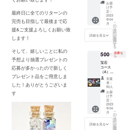
ます。
が5石ほ
お届
ていたたく
※合成
ど入り
け予
石、人
ます。
定：
さんの宝石
最終日に全てのリターンの
造石、
ピンク
2023
ルースに行
模造石
年04
色で可
完売も目指して最後まで応
こ
月
が含ま
き場がなく
愛い
の
リ
援&ご支援よろしくお願い致
れま
ローズ
タ
なりまし
ー
す。 ※
クォー
ン
詳細を見る
します！
を
た。
欠け、
ツが多
選
択
傷など
いで
す
る
のある
す。 ※
この事も
そして、嬉しいことに私の
石で
写真の
500
在庫な
円
し
きっかけ
す。 ※
石がラ
予想より抽選プレゼントの
石のサ
ンダム
宝石
で、お店の
イズや
で入り
応募が多かったので新しく
コース
存続にも関
数はバ
ます。
（A）
ランス
プレゼント品をご用意しま
わる事か
※ 石の
約3㎜〜
支援
を考え
サイズ
6㎜の天
ら、新しい
者：
した！ありがとうございま
てお入
や数は
然石 が
50人
事をしよう
れして
バラン
2石〜4
お届
す
おりま
スを考
と思い、ク
石入り
け予
す。
えてお
ます。
定：
ラウドファ
入れし
宝石の
2023
ンディング
ており
年04
一例 ブ
こ
月
ます。
ルート
をしようと
の
リ
パー
タ
思いまし
ー
ズ・タ
ン
詳細を見る
を
た。
ンザナ
選