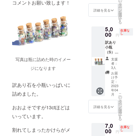
の
コメントお願い致します！
リ
す。 写
タ
ー
真に
ン
詳細を見る
を
写って
選
択
いる石
す
る
が入っ
5,0
ていま
在庫な
す。
00
し
円
ムーン
訳あり
ストー
小瓶
ン・ア
（S）
メシス
（約
ト・ア
写真は瓶に詰めた時のイメー
支援
16ct）
イオラ
者：
約1㎜〜
イト・
ジになります
3人
約5㎜の
ガー
お届
極小の
ネッ
け予
石がメ
ト…etc.
定：
訳あり石を小瓶いっぱいに
インで
2023
が入っ
年04
小瓶
ていて
詰めました。
こ
月
いっぱ
とても
の
リ
いに
綺麗で
タ
ー
入って
す！ 小
ン
おおよそですが13ctほどは
詳細を見る
を
おりま
瓶に入
選
択
す。 こ
いっています。
れたま
す
る
ちらは
まもい
7,0
サファ
いです
在庫な
割れてしまったかけらがメ
イア、
00
が瓶か
し
円
ル
ら取り