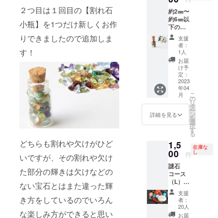
いいた
す。 ※
２つ目は１回目の【割れ石
約2㎜〜
だけれ
石のサ
約6㎜以
ばと思
イズや
小瓶】を1つだけ新しくお作
下の石
いま
数はバ
がメイ
す。 ※
ランス
りできましたので追加しま
支援
ンで小
欠け、
を考え
者：
瓶いっ
傷、汚
す！
てお入
1人
ぱいに
れなど
れして
お届
入って
がある
おりま
け予
おりま
石にな
定：
す。
す。 写
2023
りま
年04
真の石
す。
こ
月
が入っ
の
リ
ていま
タ
ー
す。 欠
ン
詳細を見る
を
けのあ
選
択
る石が
す
る
ありま
どちらも割れや欠けがひど
1,5
すが綺
在庫な
麗なの
00
し
円
いですが、その割れや欠け
でオリ
謎石
ジナル
た部分の輝きは欠けなどの
コース
万華鏡
（L）
のパー
ない宝石とはまた違った輝
ビッグ
ツにす
支援
ストー
るとす
き方をしているのでいろん
者：
ン含む
ごく綺
20人
な楽しみ方ができると思い
石が3
麗な模
お届