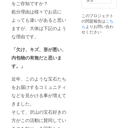
頂きた
をご存知ですか？
いで
処分理由は様々でお店に
す！ ※
このプロジェクト
写真は
よっても違いがあると思い
の問題報告は
こち
イメー
ジで
ら
よりお問い合わ
ますが、大体は下記のよう
す。 ※
せください
一部ジ
な理由です。
ルコニ
アなど
の人造
「欠け、キズ、形が悪い、
石も
内包物の有無だと思いま
入って
いま
す。」
す。 ※
サファ
イア・
近年、このような宝石たち
ル
ビー・
をお届けするコミュニティ
エメラ
ルドも
などを見かける事が増えて
入って
きました。
いま
す。 ※
そして、沢山の宝石好きの
通常の
宝石瓶
方がこの活動に賛同してい
には
入って