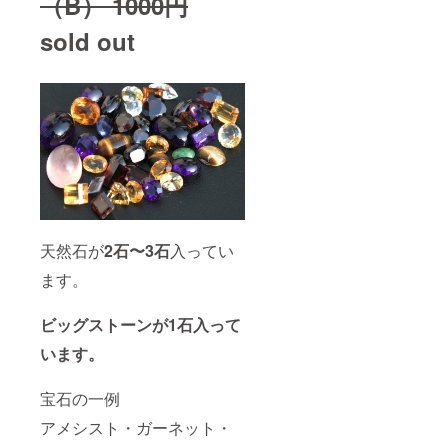
（B） 1000円
sold out
天然石が
2石〜3石
入ってい
ます。
ビッグストーンが1石入って
います。
宝石の一例
アメシスト・ガーネット・