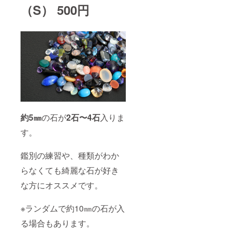
（S） 500円
約5㎜
の石が
2石〜4石
入りま
す。
鑑別の練習や、種類がわか
らなくても綺麗な石が好き
な方にオススメです。
※ランダムで約10㎜の石が入
る場合もあります。