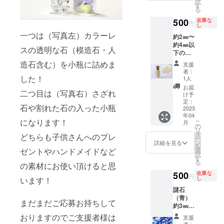
択
イト・
す
る
ホワイ
トト
500
在庫な
円
し
パー
一つは（写真左）カラーレ
ズ・ト
約2㎜〜
ルマリ
約4㎜以
スの透明な石（模造石・人
ン・ア
下の穴
メシス
あき
造石含む）を小瓶に詰めま
支援
ト・
パール
者：
ガー
が小瓶
した！
1人
ネッ
いっぱ
お届
ト・グ
二つ目は（写真右）さざれ
いに
け予
リーン
入って
定：
石や割れた石の入った小瓶
クォー
おりま
2023
ツ・サ
年04
す。 写
になります！
こ
月
ファイ
真の
の
リ
ア、ア
パール
タ
どちらも子供さんへのプレ
ー
イオラ
が入っ
ン
詳細を見る
を
イト・
ていま
ゼントやハンドメイドなど
選
択
レモン
す。 ハ
す
る
クォー
の素材にお使い頂けると思
ンドメ
ツ・オ
イドの
500
在庫な
円
います！
し
パール
パーツ
など ※
にお使
謎石
欠け、
いいた
（青）
まだまだご応募お持ちして
傷、色
だけれ
約3㎜〜
が薄
ばと思
約10㎜
おりますのでご支援者様は
支援
い、内
いま
の青色