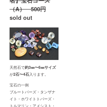
名】宝石コース
（A） 500円
sold out
天然石で
約3㎜〜6㎜サイズ
が
2石〜4石
入ります。
宝石の一例
ブルートパーズ・タンザナ
イト・ホワイトトパーズ・
トルマリン・アメシスト・