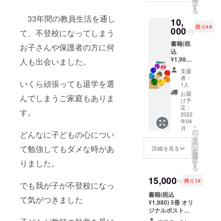
す。備
択
ファン
す
欄に「不登校支
「ホー
考欄に
る
ディン
援」とご記入く
ムス
掲載希
33年間の教員生活を通し
10,
グ成功
ださったご支援
クーリ
望とご
残り49
000
チャレ
者の中から全プ
ング
記入く
て、不登校になってしまう
円
ンジ特
ロジェクト限定
族」を
ださい
書籍(税
典リ
お子さんや保護者の方に何
300のイラスト
追加提
(リター
込
ターン
レーター書き下
供(なく
ンお届
¥1,980)
人も出会いました。
として
ろし4コマ漫画
なり次
け氏名
1冊 オ
① ご支
「ホームスクー
第締め
と掲載
支援
リジナ
援者全
リング族」を追
切りと
者：
名が異
いくら頑張っても退学を選
ルポス
員の中
1人
加提供(なくなり
させて
なる場
トカー
から全
次第締め切りと
いただ
お届
合は掲
んでしまうご家庭もありま
ド（4枚
プロ
け予
させていただき
きます)
載希望
セット)
定：
ジェク
ます) ②書籍のク
②書籍
名も合
す。
オルゴ
2022
ト限定
ラウドファン
のクラ
わせて
年04
ナイト
300のア
ディング支援者
ウド
ご記入
こ
月
勾玉ス
の
メノウ
のページにお名
ファン
どんなに子どもの心につい
くださ
リ
トラッ
タ
ズメポ
前を掲載させて
ディン
い)
ー
プ1個
ン
て勉強してもダメな時があ
スト
詳細を見る
いただきます。
グ支援
を
イラス
選
カード1
備考欄に掲載希
者の
択
トレー
りました。
す
枚追加
望とご記入くだ
ページ
る
ター書
提供(な
さい(リターンお
にお名
き下ろ
15,000
くなり
届け氏名と掲載
前を掲
円
残り18
でも我が子が不登校になっ
し4コマ
次第締
名が異なる場合
載させ
漫画小
書籍(税込
め切り
は掲載希望名も
ていた
て気がつきました
冊子
¥1,980) 5冊 オリ
とさせ
合わせてご記入
だきま
「ホー
ジナルポスト
ていた
ください)
す。備
ムス
カード（4枚セッ
だきま
考欄に