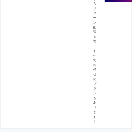
ら
リ
タ
ー
ン
配
送
ま
で
、
す
べ
て
お
任
せ
の
プ
ラ
ン
も
あ
り
ま
す
！