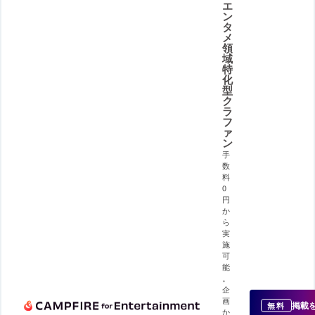
エ
ン
タ
メ
領
域
特
化
型
ク
ラ
フ
ァ
ン
手
数
料
0
円
か
ら
実
施
可
能
。
企
画
掲載
無料
か