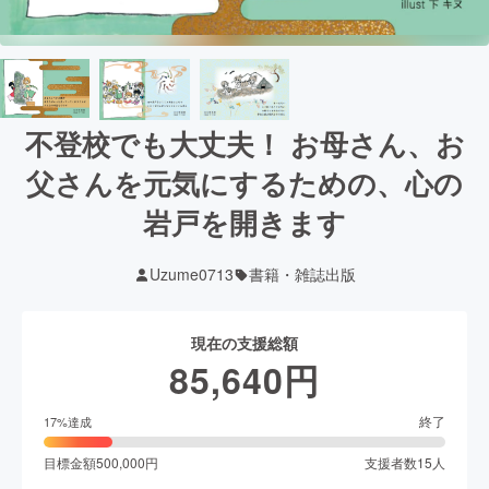
不登校でも大丈夫！ お母さん、お
父さんを元気にするための、心の
岩戸を開きます
Uzume0713
書籍・雑誌出版
現在の支援総額
85,640
円
終了
17
%達成
目標金額
500,000
円
支援者数
15
人