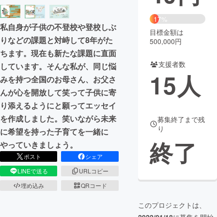
まちづくり・地域活性化
17%
私自身が子供の不登校や登校しぶ
目標金額は
りなどの課題と対峙して8年がた
500,000円
CAMPFIRE for Social Good
CAMPFIRE Creation
ちます。現在も新たな課題に直面
CAMPFIREふるさと納税
machi-ya
コミュニティ
支援者数
しています。そんな私が、同じ悩
15
人
みを持つ全国のお母さん、お父さ
んが心を開放して笑って子供に寄
り添えるようにと願ってエッセイ
を作成しました。笑いながら未来
募集終了まで残
り
に希望を持った子育てを一緒に
終了
やっていきましょう。
ポスト
シェア
LINEで送る
URLコピー
埋め込み
QRコード
このプロジェクトは、