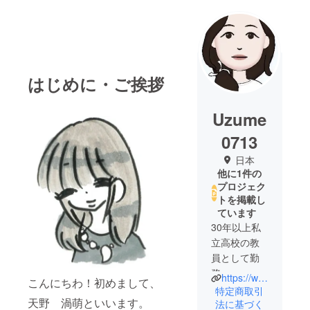
はじめに・ご挨拶
Uzume
0713
日本
他に1件の
プロジェク
トを掲載し
ています
30年以上私
立高校の教
員として勤
務
https://www.facebook.com/profile.php?id=100075947413900
こんにちわ！初めまして、
教職員組合
特定商取引
天野 渦萌といいます。
委員長とし
法に基づく