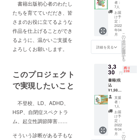
料 お礼
者：
書籍出版初心者のわたし
状 さら
7人
にクラ
たちを育てていだだき、皆
お届
ウド
け予
ファン
さまのお役に立てるような
定：
ディン
2022
年04
作品を仕上げることができ
グ成功
こ
月
チャレ
の
リ
るように、温かいご支援を
ンジ特
タ
ー
典リ
ン
詳細を見る
よろしくお願いします。
を
ターン
選
択
として
す
る
① 備考
3,3
欄に
残り
「不登
30
209
このプロジェクト
円
校支
書籍(税
援」と
で実現したいこと
込
ご記入
¥1,980)
くだ
1冊 オ
さった
支援
リジナ
ご支援
者：
不登校、LD、ADHD、
ルポス
者の中
1人
トカー
から全
HSP、自閉症スペクトラ
お届
ド（4枚
プロ
け予
セット)
ム、起立性調節障害……
ジェク
定：
送料 お
2022
ト限定
年04
礼状 さ
300のイ
こ
月
そういう診断がある子もな
らにク
ラスト
の
リ