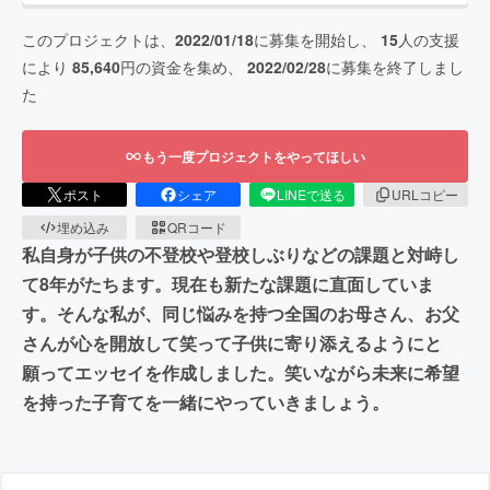
このプロジェクトは、
2022/01/18
に募集を開始し、
15
人の支援
により
85,640
円の資金を集め、
2022/02/28
に募集を終了しまし
た
もう一度プロジェクトをやってほしい
ポスト
シェア
LINEで送る
URLコピー
埋め込み
QRコード
私自身が子供の不登校や登校しぶりなどの課題と対峙し
て8年がたちます。現在も新たな課題に直面していま
す。そんな私が、同じ悩みを持つ全国のお母さん、お父
さんが心を開放して笑って子供に寄り添えるようにと
願ってエッセイを作成しました。笑いながら未来に希望
を持った子育てを一緒にやっていきましょう。