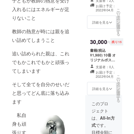
子どもが教師の熱意を受け
支援者：2人
クーリ
ト）5組 送料 お
す) ②書
掲載希
お届け予定：
ング
礼状 ※通常より
籍のク
入れるにはエネルギーが足
望とご
こ
2022年04月
族」 著
の
1,650円以上お得
ラウド
記入く
リ
者のオ
タ
りないこと
さらにクラウド
ファン
ださい
ー
ンライ
ン
ファンディング
詳細を見る
ディン
(リター
を
ンによ
選
成功チャレンジ
グ支援
ンお届
択
教師の熱意が時には親を追
る子育
す
特典リターンと
者の
け氏名
る
て相談
して ① 備考欄に
ページ
と掲載
い詰めてしまうこと
30,000
セッ
「不登校支援」
にお名
名が異
円
残り15
ション
とご記入くだ
前を掲
なる場
書籍(税込
（50
さったご支援者
載させ
合は掲
追い詰められた親は、これ
¥1,980) 10冊 オ
分） 送
の中から全プロ
ていた
載希望
リジナルポスト
料 お礼
ジェクト限定
だきま
でもかこれでもかと頑張っ
名も合
カード（4枚セッ
状 ＊オ
300のイラスト
す。備
わせて
支援者：0人
ト)10組 送料 お
ンライ
レーター書き下
てしまいます
考欄に
ご記入
お届け予定：
礼状 ※通常より
ンセッ
ろし4コマ漫画
掲載希
くださ
こ
2022年04月
の
¥3,300以上お得
ション
「ホームスクー
望とご
い)
リ
タ
そして全てを自分のせいだ
さらにクラウド
はzoom
リング族」を追
記入く
ー
ン
ファンディング
又は
詳細を見る
加提供(なくなり
ださい
を
と思ってどん底に落ち込み
選
成功チャレンジ
LINEか
次第締め切りと
(リター
択
す
特典リターンと
メッセ
させていただき
ンお届
る
ます
して ①備考欄に
ン
このプロ
ます) ②書籍のク
け氏名
「不登校支援」
ジャー
ラウドファン
と掲載
ジェクト
とご記入くだ
のビデ
ディング支援者
名が異
私自
さったご支援者
オ通話
は、
All-In方
のページにお名
なる場
の中から全プロ
で実施
前を掲載させて
身も頑
合は掲
式
です。
ジェクト限定
したい
いただきます。
載希望
300のイラスト
と思い
張りす
目標金額に
備考欄に掲載希
名も合