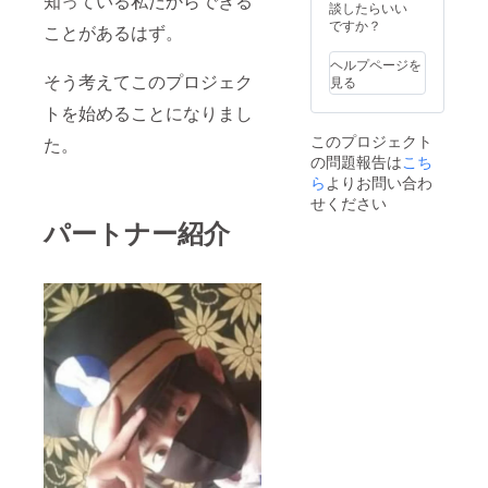
知っている私だからできる
談したらいい
者の
ですか？
ページ
ことがあるはず。
にお名
前を掲
ヘルプページを
載させ
そう考えてこのプロジェク
見る
ていた
トを始めることになりまし
だきま
す。備
このプロジェクト
た。
考欄に
の問題報告は
こち
掲載希
ら
よりお問い合わ
望とご
記入く
せください
ださい
パートナー紹介
(リター
ンお届
け氏名
と掲載
名が異
なる場
合は掲
載希望
名も合
わせて
ご記入
くださ
い)