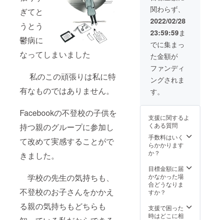
レーター書き下
ます。
望とご記入くだ
わせて
関わらず、
ぎてと
ろし4コマ漫画
後日日
さい(リターンお
ご記入
「ホームスクー
程調整
2022/02/28
届け氏名と掲載
くださ
うとう
リング族」を追
をさせ
名が異なる場合
い)
23:59:59
ま
加提供(なくなり
ていた
は掲載希望名も
鬱病に
次第締め切りと
だきま
でに集まっ
合わせてご記入
させていただき
すので
ください)
なってしまいました
た金額が
ます) ③書籍のク
メール
ラウドファン
アドレ
ファンディ
ディング支援者
スをご
私のこの頑張りは私に特
ングされま
のページにお名
入力く
有なものではありません。
前を掲載させて
ださ
す。
いただきます。
い。 さ
備考欄に掲載希
らにク
Facebookの不登校の子供を
望とご記入くだ
ラウド
支援に関するよ
さい(リターンお
ファン
くある質問
持つ親のグループに参加し
届け氏名と掲載
ディン
手数料はいく
名が異なる場合
グ成功
て改めて実感することがで
らかかります
は掲載希望名も
チャレ
か？
合わせてご記入
ンジ特
きました。
ください)
典リ
目標金額に届
ターン
かなかった場
学校の先生の気持ちも、
＊書籍
合どうなりま
のクラ
不登校のお子さんをかかえ
すか？
ウド
ファン
る親の気持ちもどちらも
支援で困った
ディン
時はどこに相
グ支援