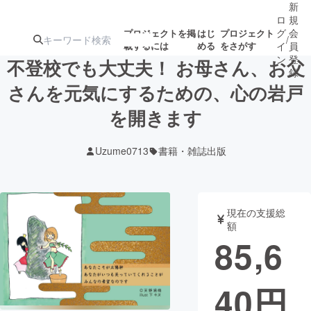
新
ロ
規
グ
会
プロジェクトを掲
はじ
プロジェクト
/
載するには
める
をさがす
イ
員
ン
登
不登校でも大丈夫！ お母さん、お父
録
さんを元気にするための、心の岩戸
を開きます
人気のプロ
注目のリ
注目の新着プロ
募集終了が近いプ
もうすぐ公開
ジェクト
ターン
ジェクト
ロジェクト
されます
Uzume0713
書籍・雑誌出版
アート・写真
音楽
現在の支援総
テクノロジー・ガジェット
ゲーム・サ
額
85,6
映像・映画
書籍・雑誌
40
円
ビジネス・起業
チャレンジ