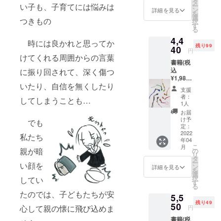
ラウド
レー
タ
ー
い子も、子育てには悩みは
ファン
ター書
ン
詳細を見る
を
ディン
き下ろ
選
つきもの
択
グ成功
し4コマ
す
る
チャレ
漫画
4,4
ンジ特
「ホー
時には良かれと思ってか
残り99
典リ
40
ムス
円
ターン
クーリ
けてくれる周囲からの言葉
書籍(税
として
ング
込
に振り回されて、深く傷つ
① 備考
族」を
¥1,980)
欄に
追加提
いたり、自信を無くしたり
1冊 オ
「不登
供(なく
支援
リジナ
校支
なり次
者：
してしまうことも…
ルポス
援」と
第締め
1人
トカー
ご記入
切りと
お届
ド（4枚
くだ
させて
け予
でも
セット)
さった
定：
いただ
オルゴ
2022
ご支援
きます)
私たち
年04
ナイト
者の中
②書籍
こ
月
勾玉ス
から全
親が暗
の
のクラ
リ
トラッ
プロ
タ
ウド
ー
い顔を
プ1個
ジェク
ン
ファン
詳細を見る
を
(お色は
ト限定
選
ディン
択
してい
お任せ)
300のイ
す
グ支援
る
送料 お
ラスト
者の
たのでは、子どもたちが安
5,5
礼状 さ
レー
ページ
残り49
らにク
50
ター書
にお名
心して親の懐に飛び込めま
円
ラウド
き下ろ
前を掲
書籍(税
ファン