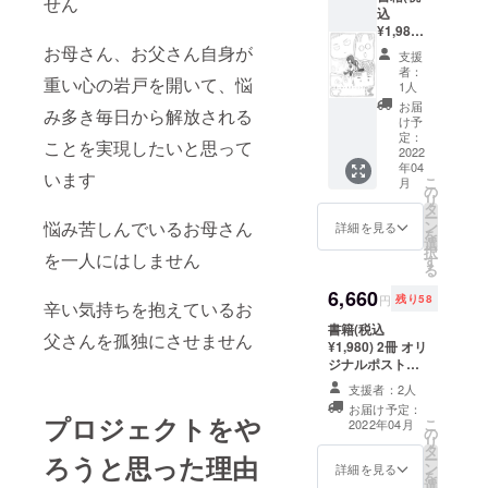
し4コマ
せん
載させ
込
ディン
漫画
ていた
¥1,980)
グ成功
「ホー
だきま
1冊 ポ
チャレ
お母さん、お父さん自身が
ムス
す。備
支援
スト
ンジ特
クーリ
考欄に
者：
重い心の岩戸を開いて、悩
カード
典リ
ング
1人
掲載希
（4枚
ターン
族」を
望とご
お届
み多き毎日から解放される
セット)
として
追加提
け予
記入く
オルゴ
① 備考
定：
供(なく
ださい
ことを実現したいと思って
ナイト
2022
欄に
なり次
(リター
年04
勾玉ス
「不登
第締め
ンお届
います
こ
月
トラッ
校支
の
切りと
け氏名
リ
プ1個
援」と
タ
させて
と掲載
ー
イラス
ご記入
ン
悩み苦しんでいるお母さん
いただ
詳細を見る
名が異
を
トレー
くだ
選
きます)
なる場
択
ター書
を一人にはしません
さった
す
②書籍
合は掲
る
き下ろ
ご支援
のクラ
載希望
し4コマ
6,660
者の中
ウド
名も合
円
残り58
辛い気持ちを抱えているお
漫画小
から全
ファン
わせて
冊子
書籍(税込
プロ
ディン
ご記入
父さんを孤独にさせません
「ホー
¥1,980) 2冊 オリ
ジェク
グ支援
くださ
ムス
ジナルポスト
ト限定
者の
い)
クーリ
カード（4枚セッ
300のイ
ページ
支援者：2人
ング
ト）2組 送料 お
ラスト
にお名
お届け予定：
族」 送
礼状 さらにクラ
レー
前を掲
プロジェクトをや
こ
2022年04月
料 お礼
の
ウドファンディ
ター書
載させ
リ
状 さら
タ
ング成功チャレ
き下ろ
ていた
ー
ろうと思った理由
にクラ
ン
ンジ特典リター
し4コマ
詳細を見る
だきま
を
ウド
選
ンとして ①備考
漫画