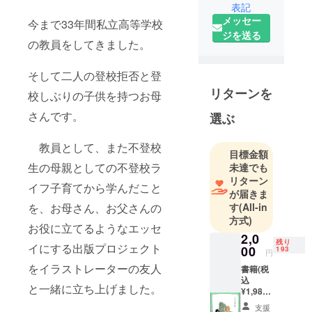
表記
て学校、自
メッセー
今まで33年間私立高等学校
治体、国へ
ジを送る
の働きかけ
の教員をしてきました。
多数経験
SNSカウン
そして二人の登校拒否と登
セラー
リターンを
校しぶりの子供を持つお母
産業カウン
さんです。
セラー
選ぶ
キャリアコ
ンサルタン
教員として、また不登校
目標金額
ト
生の母親としての不登校ラ
未達でも
リターン
イフ子育てから学んだこと
が届きま
す
(All-in
を、お母さん、お父さんの
方式)
お役に立てるようなエッセ
2,0
残り
イにする出版プロジェクト
00
193
円
をイラストレーターの友人
書籍(税
込
と一緒に立ち上げました。
¥1,980)
1冊 送
支援