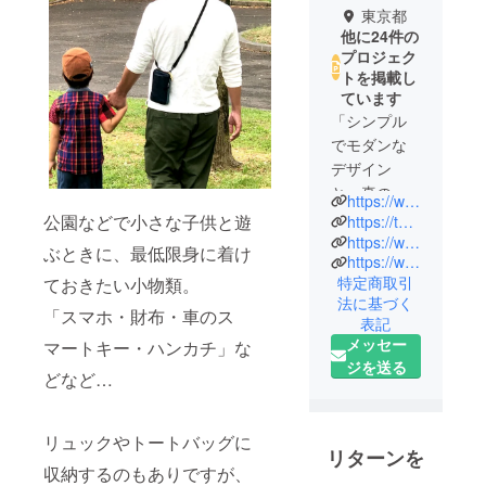
東京都
他に24件の
プロジェク
トを掲載し
ています
「シンプル
でモダンな
デザイン
と、真の使
https://www.agility-bag.com/
いやすさ」
公園などで小さな子供と遊
https://twitter.com/agility_bag
がコンセプ
https://www.facebook.com/AGILITYPAGE
ぶときに、最低限身に着け
https://www.instagram.com/agility_japan/
ト。
特定商取引
ておきたい小物類。
法に基づく
革小物・
「スマホ・財布・車のス
表記
バッグのブ
メッセー
マートキー・ハンカチ」な
ランド
ジを送る
どなど…
AGILITY(ア
ジリティ)は
1998年に東
リュックやトートバッグに
京の下町、
リターンを
収納するのもありですが、
日暮里でブ