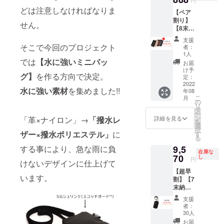
り、お
円
20000
いま
色が異
申込み
どは注意しなければなりま
【ペア
＋ 送料
す。 ※
なる場
順に発
割り】
600 =
想定以
合がご
せん。
送のス
【8末納
20600
上の受
ざいま
タート
期・
（2266
注を頂
す。 ※
を予定
支援
20％OF
0）(税
そこで今回のプロジェクト
いた場
革はそ
者：
してお
F】
込)】 ・
合、納
1人
の時の
りま
パーク
では
【水に強いミニバッ
パーク
品予定
ロット
お届
す。
ポ
ポ
が遅れ
け予
ごとに
グ】
を作る方向で決定。
シェッ
シェッ
定：
る場合
風合い
トL ・
2022
ト
がござ
が異な
水に強い素材
を集めました!!
年08
24860
(0529)×
いま
る為、
こ
月
円の
1点 ・
の
す。 ※
色合い
リ
20%0F
パーク
タ
モニ
が変わ
ー
F →
ポ
ン
ター上
詳細を見る
「革×ナイロン」→
「撥水レ
りま
を
19888
シェッ
選
の色合
す。
択
円（税
ザー×撥水ポリエステル」
に
ト
す
いと実
※2022
る
込）で
L(0539)
際の革
年8月上
する事により、急な雨に負
9,5
ご提供
×1点 ※
色が異
旬よ
在庫な
【商品
70
仕様、
し
なる場
り、お
円
けないデザインに仕上げて
単品
デザイ
合がご
申込み
【超早
11000×
ン等、
ざいま
順に発
います。
割】【7
2 ＋ 送
変更に
す。 ※
送のス
末納
料600 =
なる場
革はそ
タート
期・
22600
合がご
の時の
を予定
支援
25％OF
（2486
ざいま
ロット
者：
してお
F】
0）(税
す。 ※
30人
ごとに
りま
パーク
込)】 ・
想定以
風合い
お届
す。