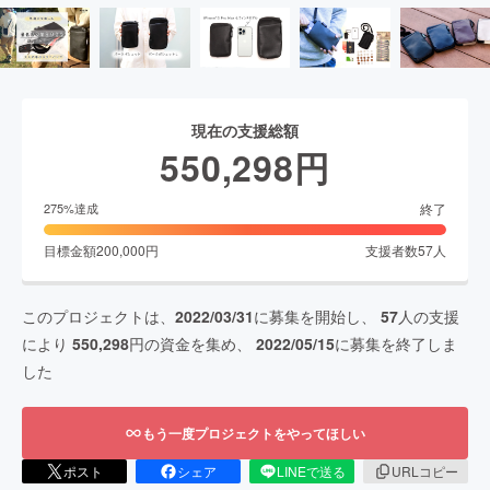
現在の支援総額
550,298
円
終了
275
%達成
目標金額
200,000
円
支援者数
57
人
このプロジェクトは、
2022/03/31
に募集を開始し、
57
人の支援
により
550,298
円の資金を集め、
2022/05/15
に募集を終了しま
した
もう一度プロジェクトをやってほしい
ポスト
シェア
LINEで送る
URLコピー