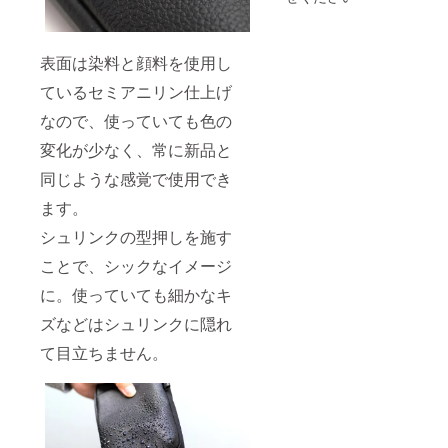
の時の
りま
ロット
す。
ごとに
風合い
表面は染料と顔料を使用し
が異な
る為、
ているセミアニリン仕上げ
色合い
なので、使っていても色の
が変わ
りま
変化が少なく、常に新品と
す。
※2022
同じような感覚で使用でき
年7月中
旬よ
ます。
り、お
申込み
シュリンクの型押しを施す
順に発
送のス
ことで、シックなイメージ
タート
に。使っていても細かなキ
を予定
してお
ズなどはシュリンクに隠れ
りま
す。
て目立ちません。