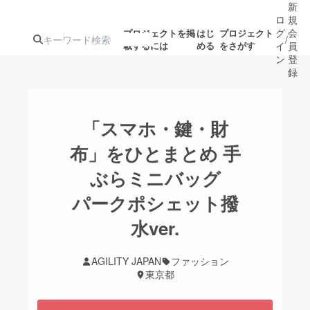
新
ロ
規
グ
会
プロジェクトを掲
はじ
プロジェクト
/
載するには
める
をさがす
イ
員
ン
登
録
人気のプロ
注目のリ
注目の新着プロ
募集終了が近いプ
もうすぐ公開
「スマホ・鍵・財
ジェクト
ターン
ジェクト
ロジェクト
されます
布」をひとまとめ 手
ぶらミニバッグ
アート・写真
音楽
パークポシェット撥
テクノロジー・ガジェット
水ver.
ゲーム・サ
映像・映画
書籍・雑誌
AGILITY JAPAN
ファッション
東京都
ビジネス・起業
チャレンジ