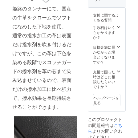
ン等、
いと実
が変わ
変更に
際の革
姫路のタンナーにて、国産
りま
なる場
色が異
す。
支援に関するよ
の牛革をクロームでソフト
合がご
なる場
※2022
くある質問
ざいま
合がご
年8月上
になめした下地を使用。
す。 ※
ざいま
手数料はいく
旬よ
想定以
す。 ※
らかかります
り、お
通常の撥水加工の革は表面
上の受
革はそ
か？
申込み
注を頂
の時の
順に発
だけ撥水剤を吹き付けるだ
いた場
ロット
目標金額に届
送のス
合、納
ごとに
かなかった場
けですが、この革は下色を
タート
品予定
風合い
合どうなりま
を予定
が遅れ
染める段階でスコッチガー
が異な
すか？
してお
る場合
る為、
りま
ドの撥水剤を革の芯まで染
がござ
色合い
支援で困った
す。
いま
が変わ
時はどこに相
み込ませているので、表面
す。 ※
りま
談したらいい
モニ
す。
ですか？
だけの撥水加工に比べ強力
ター上
※2022
の色合
年8月上
で、撥水効果を長期持続さ
ヘルプページを
いと実
旬よ
見る
際の革
せることができます。
り、お
色が異
申込み
なる場
順に発
このプロジェクト
合がご
送のス
の問題報告は
こち
ざいま
タート
す。 ※
ら
よりお問い合わ
を予定
革はそ
してお
せください