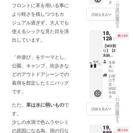
る場合
が変わ
こ
月
円の
シェッ
フロントに革を用いる事に
の
がござ
りま
リ
20%0F
ト
タ
いま
す。
ー
より軽さを残しつつもカ
F →
L(0539)
ン
す。 ※
詳細を見る
※2022
を
16368
×1点 ※
選
モニ
年7月中
択
ジュアル過ぎず、大人でも
円（税
仕様、
す
ター上
旬よ
る
込）で
デザイ
の色合
り、お
使えるシックな見た目を演
18,
ご提供
ン等、
いと実
申込み
残り50
【商品
128
変更に
際の革
順に発
出しています。
円
単品
なる場
色が異
送のス
【MIX割
9000×2
合がご
なる場
タート
り】【8
＋ 送料
ざいま
合がご
を予定
末納
600 =
「外遊び」をテーマとし、
す。 ※
ざいま
してお
期・
18600
想定以
す。 ※
りま
支援
公園、キャンプ、街歩きな
20％OF
（2046
上の受
革はそ
者：
す。
F】
0）(税
注を頂
0人
の時の
どのアウトドアシーンでの
パーク×
込)】 ・
いた場
ロット
お届
パークL
パーク
合、納
け予
ごとに
着用を想定したミニバッグ
・
ポ
定：
品予定
風合い
22660
2022
シェッ
が遅れ
が異な
です。
年08
円の
ト
る場合
る為、
こ
月
20%0F
(0529)×
の
がござ
色合い
リ
F →
2点 ※仕
タ
ただ、
革は水に弱いもの
で
いま
が変わ
ー
18128
様、デ
ン
す。 ※
詳細を見る
りま
を
円（税
す。
ザイン
選
モニ
す。
択
込）で
等、変
す
ター上
※2022
る
少しの水滴で色ムラやシミ
ご提供
更にな
の色合
年8月上
19,
【商品2
る場合
いと実
旬よ
の原因になる為、雨の日な
残り49
点合計
888
がござ
際の革