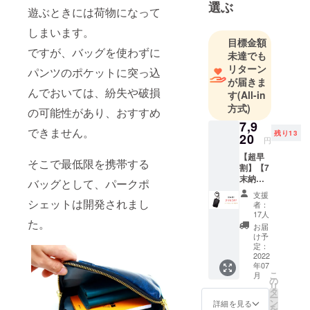
選ぶ
ランドをス
遊ぶときには荷物になって
タートしま
しまいます。
した。
目標金額
ですが、バッグを使わずに
未達でも
リターン
パンツのポケットに突っ込
長年の使用
が届きま
に耐えられ
んでおいては、紛失や破損
す
(All-in
る構造、縫
方式)
の可能性があり、おすすめ
製にこだわ
7,9
できません。
り、安心し
残り13
20
円
てご愛用頂
【超早
そこで最低限を携帯する
けるものを
割】【7
職人が一針
末納
バッグとして、パークポ
期・
一針、心を
支援
25％OF
シェットは開発されまし
者：
込めて作っ
F】
17人
た。
ています。
パーク
お届
ポ
け予
シェッ
定：
ト ・
2022
年07
10560
----------------
こ
月
円の
の
-
リ
25%0F
タ
ー
F →
ン
詳細を見る
を