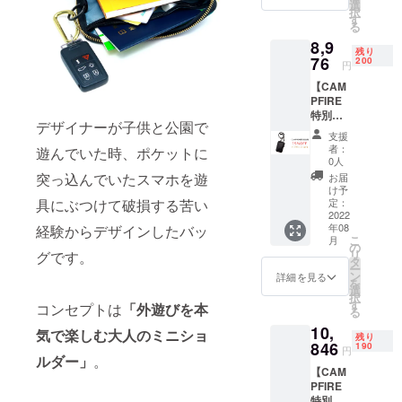
7920円
選
【お問い合
択
（税
す
わせ先】
る
込）で
8,9
ご提供
残り
【商品
76
200
円
単品
【CAM
9000 ＋
PFIRE
送料600
特別価
=
デザイナーが子供と公園で
格】【8
9600（
支援
末納
10560
者：
遊んでいた時、ポケットに
期・
）(税
0人
15％OF
込)】 ・
突っ込んでいたスマホを遊
お届
F】
パーク
け予
パーク
具にぶつけて破損する苦い
ポ
定：
ポ
2022
シェッ
年08
経験からデザインしたバッ
シェッ
ト
こ
月
ト ・
(0529)×
の
リ
グです。
10560
1点 ※仕
タ
ー
円の
様、デ
ン
詳細を見る
を
15%0F
ザイン
選
択
F →
等、変
す
コンセプトは
「外遊びを本
る
8976円
更にな
10,
（税
る場合
気で楽しむ大人のミニショ
残り
込）で
846
がござ
190
円
ルダー」
。
ご提供
いま
【CAM
【商品
す。 ※
PFIRE
単品
想定以
特別価