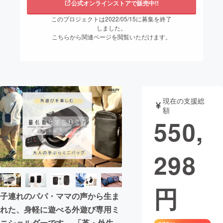
公式オンラインストアで販売中!!
まちづくり・地域活性化
このプロジェクトは2022/05/15に募集を終了
しました。
こちらから関連ページを閲覧いただけます。
CAMPFIRE for Social Good
CAMPFIRE Creation
CAMPFIREふるさと納税
machi-ya
コミュニティ
現在の支援総
額
550,
298
円
子連れのパパ・ママの声から生ま
れた、身軽に遊べる外遊び専用ミ
ニショルダーです。 「革・外生