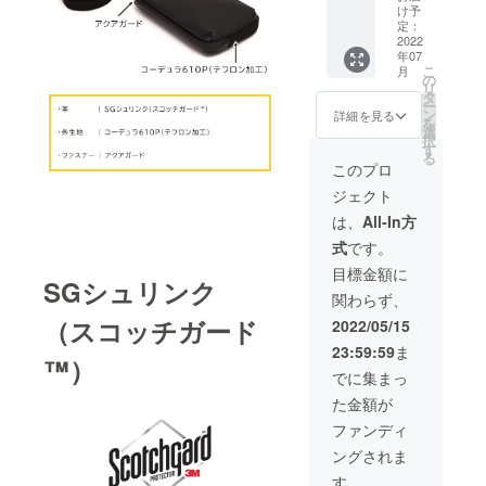
ポ
パーク
上の受
け予
が異な
シェッ
ポ
定：
注を頂
る為、
トL ・
2022
シェッ
いた場
色合い
年07
12760
ト
合、納
が変わ
こ
月
円の
L(0539)
の
品予定
りま
リ
25%0F
×2点 ※
タ
が遅れ
す。
ー
F →
仕様、
ン
る場合
詳細を見る
※2022
を
9570円
デザイ
選
がござ
年8月上
択
（税
ン等、
す
いま
旬よ
る
込）で
変更に
す。 ※
このプロ
り、お
ご提供
なる場
モニ
申込み
ジェクト
【商品
合がご
ター上
順に発
単品
ざいま
の色合
は、
All-In方
送のス
11000
す。 ※
いと実
タート
式
です。
＋ 送料
想定以
際の革
を予定
600 =
上の受
色が異
目標金額に
してお
SGシュリンク
11600
注を頂
なる場
りま
関わらず、
（1276
いた場
合がご
す。
0）(税
合、納
（スコッチガード
ざいま
2022/05/15
込)】 ・
品予定
す。 ※
23:59:59
ま
パーク
が遅れ
革はそ
™）
ポ
る場合
の時の
でに集まっ
シェッ
がござ
ロット
た金額が
ト
いま
ごとに
L(0539)
す。 ※
風合い
ファンディ
×1点 ※
モニ
が異な
ングされま
仕様、
ター上
る為、
デザイ
の色合
色合い
す。