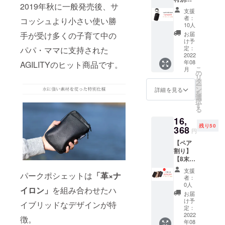
9000 ＋
上の受
2019年秋に一般発売後、サ
格】【8
送料600
注を頂
支援
末納
=
いた場
者：
コッシュより小さい使い勝
期・
9600（
合、納
10人
15％OF
10560
品予定
手が受け多くの子育て中の
お届
F】
）(税
が遅れ
け予
パーク
込)】 ・
定：
パパ・ママに支持された
る場合
ポ
2022
パーク
がござ
年08
AGILITYのヒット商品です。
シェッ
ポ
いま
こ
月
トL ・
シェッ
の
す。 ※
リ
12760
ト
タ
モニ
ー
円の
(0529)×
ン
ター上
詳細を見る
を
15%0F
1点 ※仕
選
の色合
択
F →
様、デ
す
いと実
る
10846
ザイン
際の革
16,
円（税
等、変
色が異
残り50
込）で
368
更にな
なる場
円
ご提供
る場合
合がご
【ペア
【商品
がござ
ざいま
割り】
単品
いま
す。 ※
【8末納
11000
す。 ※
革はそ
期・
＋ 送料
想定以
の時の
支援
パークポシェットは
「革×ナ
20％OF
600 =
上の受
ロット
者：
F】
11600
注を頂
0人
ごとに
イロン」
を組み合わせたハ
パーク
（1276
いた場
風合い
お届
ポ
0）(税
合、納
け予
が異な
イブリッドなデザインが特
シェッ
込)】 ・
定：
品予定
る為、
ト ・
2022
パーク
が遅れ
徴。
色合い
年08
20460
ポ