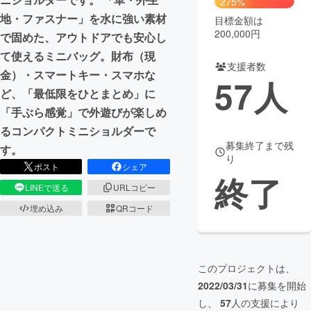
275%
地・ファスナー」を水に強い素材
目標金額は
200,000円
で固めた、アウトドアでも安心し
て使えるミニバッグ。財布（現
支援者数
金）・スマートキー・スマホな
57
人
ど、「最低限をひとまとめ」に
「手ぶら感覚」で外遊びが楽しめ
るコンパクトミニショルダーで
募集終了まで残
す。
り
ポスト
シェア
終了
LINEで送る
URLコピー
埋め込み
QRコード
このプロジェクトは、
2022/03/31
に募集を開始
し、
57
人の支援により