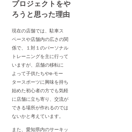
プロジェクトをや
体様
名、商
ろうと思った理由
品名等
を”スポ
ンサー
様”とし
現在の店舗では、駐車ス
てス
テッ
ペースや店舗内の広さの関
カーに
係で、１対１のパーソナル
し貼り
付けい
トレーニングを主に行って
たしま
す。
いますが、店舗の移転に
（貼り
付け位
よって子供たちやe-モー
置はこ
ちらで
タースポーツに興味を持ち
決定さ
せて頂
始めた初心者の方でも気軽
きま
に店舗に立ち寄り、交流が
す） ２
口以上
できる場所が作れるのでは
ご支援
頂ける
ないかと考えています。
場合、
お名前
の大き
また、愛知県内のサーキッ
さが口