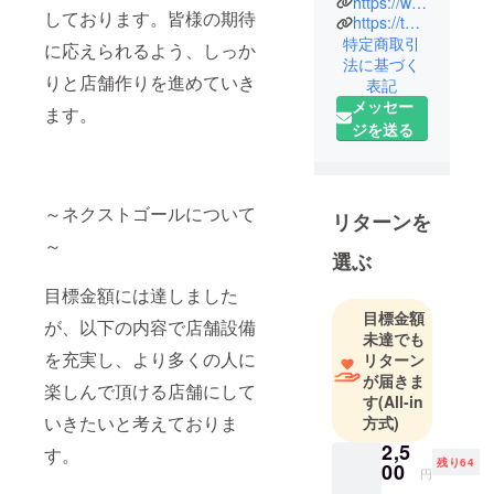
年3月に独立
https://www.youtube.com/channel/UCMeThgn0ovrTnKiSy7LGjAQ
しております。皆様の期待
https://twitter.com/RacingsimK
し、KMRを
特定商取引
に応えられるよう、しっか
経営。 Vits
法に基づく
Race参戦
りと店舗作りを進めていき
表記
後、
メッセー
ます。
Porsche911
ジを送る
Type993 で
Rush Cup等
のレースに
～ネクストゴールについて
参戦。2017
リターンを
年,2018年 ク
～
選ぶ
ラス優勝。
2020年より
目標金額には達しました
ASSO
目標金額
が、以下の内容で店舗設備
未達でも
MOTOR
を充実し、より多くの人に
リターン
SPORTS e-
が届きま
SPORTS
楽しんで頂ける店舗にして
す
(All-in
TEAMを運
いきたいと考えておりま
方式)
営。日本体
2,5
す。
育大学特別
残り64
00
円
講師。