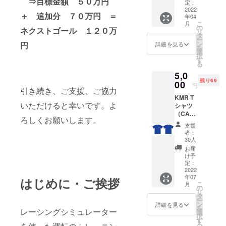
⇒目標金額 ５０万円
印刷
し貼り
定：
（現
2022
付けい
＋ 追加分 ７０万円 ＝
年04
在、印
たしま
こ
月
刷等の
す。
の
ネクストゴール １２０万
リ
サービ
（貼り
タ
ー
スは
付け位
ン
円
詳細を見る
を
行って
置はこ
選
択
いませ
ちらで
す
る
ん） 運
決定さ
5,0
転のク
せて頂
残り69
セを診
00
きま
円
引き続き、ご支援、ご協力
断しま
す） ２
KMR T
すの
口以上
いただけると幸いです。よ
シャツ
で、改
ご支援
（CAM
善点が
頂ける
ろしくお願いします。
PFIRE
明確に
場合、
支援
でのご
なりま
お名前
者：
支援限
す。 店
の大き
30人
定版）
舗にご
さが口
お届
色はブ
来店頂
数に比
け予
ルー、
き受け
定：
例して
ブラッ
2022
て頂き
大きく
年07
クの２
はじめに・ご挨拶
ますの
なりま
こ
月
色か
で、ご
の
す。１
リ
ら、サ
来店に
タ
口で、
ー
イズはS
かかる
ン
おおよ
詳細を見る
を
レーシングシミュレーター
M L XL
交通費
選
そ５セ
択
から、
等はご
す
ンチサ
る