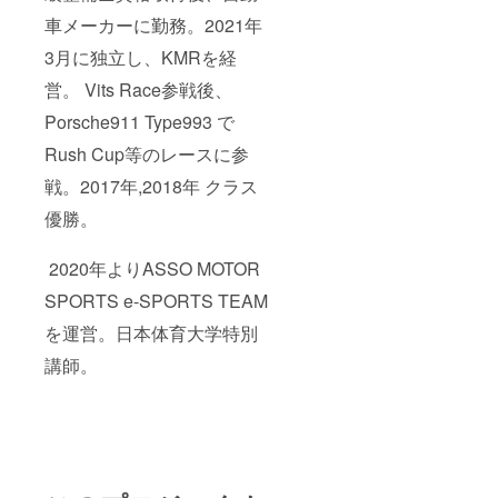
させて
車メーカーに勤務。2021年
いただ
きま
3月に独立し、KMRを経
す。 ③
営。 Vits Race参戦後、
グラン
ツーリ
Porsche911 Type993 で
スモ
プレイ
Rush Cup等のレースに参
用筐体
本体も
戦。2017年,2018年 クラス
しくは
その周
優勝。
辺に設
置した
2020年よりASSO MOTOR
プレー
ト等
SPORTS e-SPORTS TEAM
に、企
業様の
を運営。日本体育大学特別
お名
前、個
講師。
人様の
お名
前、団
体様
名、商
品名等
を”スポ
ンサー