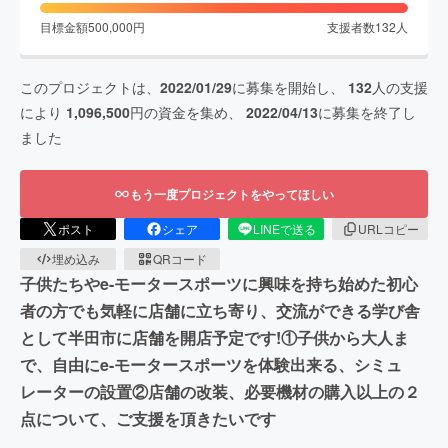
目標金額
500,000
円
支援者数
132
人
このプロジェクトは、
2022/01/29
に募集を開始し、
132
人の支援
により
1,096,500
円の資金を集め、
2022/04/13
に募集を終了し
ました
もう一度プロジェクトをやってほしい
ポスト
シェア
LINEで送る
URLコピー
埋め込み
QRコード
子供たちやe-モータースポーツに興味を持ち始めた初心
者の方でも気軽に店舗に立ち寄り、交流ができる学び舎
として半田市に店舗を開店予定です!①子供から大人ま
で、自由にe-モータースポーツを体験出来る、シミュ
レーターの設置②店舗の改装、必要機材の購入以上の２
点について、ご支援を頂きたいです