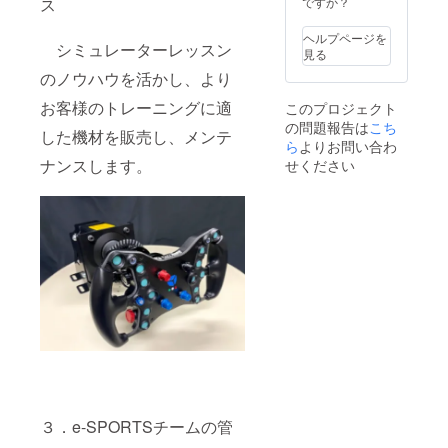
ス
ですか？
でにお
届け予
ヘルプページを
シミュレーターレッスン
定）
見る
KMR T
のノウハウを活かし、より
シャツ
（CAM
お客様のトレーニングに適
このプロジェクト
PFIRE
の問題報告は
こち
でのご
した機材を販売し、メンテ
支援限
ら
よりお問い合わ
定版）
ナンスします。
せください
色はブ
ルー、
ブラッ
クの２
色か
ら、サ
イズはS
M L XL
から、
オプ
ション
欄から
お選び
くださ
い。 ７
月ごろ
３．e-SPORTSチームの管
のお渡
しを予