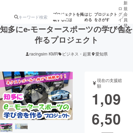
新
ロ
規
グ
会
プロジェクトを掲
はじ
プロジェクト
/
載するには
める
をさがす
イ
員
ン
登
知多にe-モータースポーツの学び舎を
録
作るプロジェクト
人気のプロ
注目のリ
注目の新着プロ
募集終了が近いプ
もうすぐ公開
racingsim KMR
ビジネス・起業
愛知県
ジェクト
ターン
ジェクト
ロジェクト
されます
アート・写真
音楽
現在の支援総
額
1,09
テクノロジー・ガジェット
ゲーム・サ
6,50
映像・映画
書籍・雑誌
ビジネス・起業
チャレンジ