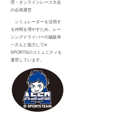
理・オンラインレース大会
定して
いま
の企画運営
す。 送
料込み
での価
シミュレーターを活用す
格とな
る仲間を増やすため、レー
りま
す。
シングドライバーの脇阪寿
②KMR
シミュ
一さんと協力してe-
レー
ター１
SPORTSのコミュニティを
時間利
用＋走
運営しています。
行デー
タ解析&
印刷
（４月
開店時
から使
用可
能）
KMRシ
ミュ
レー
ター１
時間利
用＋走