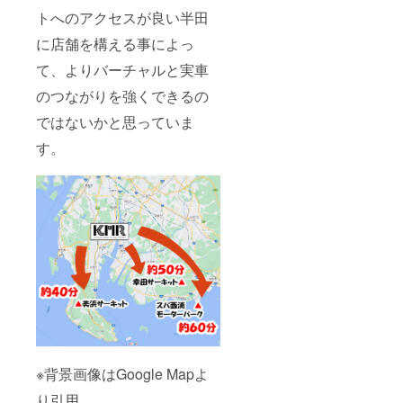
数に比
トへのアクセスが良い半田
例して
に店舗を構える事によっ
大きく
なりま
て、よりバーチャルと実車
す。１
口で、
のつながりを強くできるの
おおよ
そ５セ
ではないかと思っていま
ンチサ
イズの
す。
ステッ
カーを
貼り付
け予定
です。
※表示し
たいお
名前の
内容
（他の
人が不
快に思
う内
容、表
示する
※背景画像はGoogle Mapよ
権利を
お持ち
り引用
でない