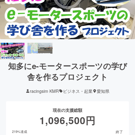
知多にe-モータースポーツの学び
舎を作るプロジェクト
racingsim KMR
ビジネス・起業
愛知県
現在の支援総額
1,096,500
円
終了
219
%達成