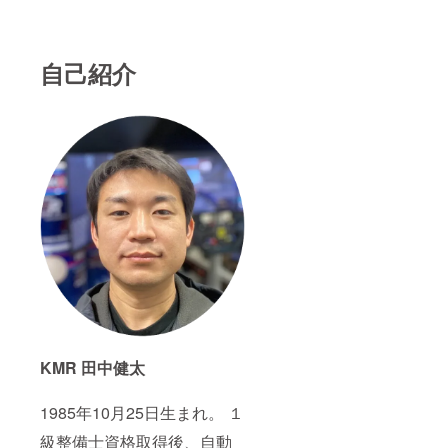
交通費
等はご
自身で
ご負担
自己紹介
くださ
い。 店
舗前に
駐車場
がござ
います
ので、
お車で
ご来店
可能で
す。 チ
ケット
の有効
期間
は、２
０２２
年４月
１日
KMR 田中健太
（開店
後）~２
０２３
1985年10月25日生まれ。 １
年３月
３１日
級整備士資格取得後、自動
までと