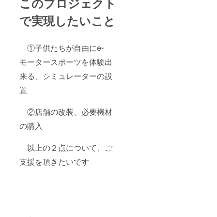
このプロジェクト
様”とし
てス
で実現したいこと
テッ
カーに
し貼り
付け
①子供たちが自由にe-
（６月
モータースポーツを体験出
までに
設置）
来る、シミュレーターの設
グラン
ツーリ
置
スモ
プレイ
用筐体
②店舗の改装、必要機材
本体も
しくは
の購入
その周
辺に設
以上の２点について、ご
置した
プレー
支援を頂きたいです
ト等
に、企
業様の
お名
前、個
人様の
お名
前、団