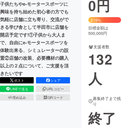
0
円
子供たちやe-モータースポーツに
まちづくり・地域活性化
興味を持ち始めた初心者の方でも
気軽に店舗に立ち寄り、交流がで
219%
きる学び舎として半田市に店舗を
目標金額は
CAMPFIRE for Social Good
CAMPFIRE Creation
500,000円
開店予定です!①子供から大人ま
CAMPFIREふるさと納税
machi-ya
コミュニティ
で、自由にe-モータースポーツを
支援者数
体験出来る、シミュレーターの設
132
置②店舗の改装、必要機材の購入
以上の２点について、ご支援を頂
人
きたいです
ポスト
シェア
LINEで送る
URLコピー
埋め込み
QRコード
募集終了まで残
り
終了