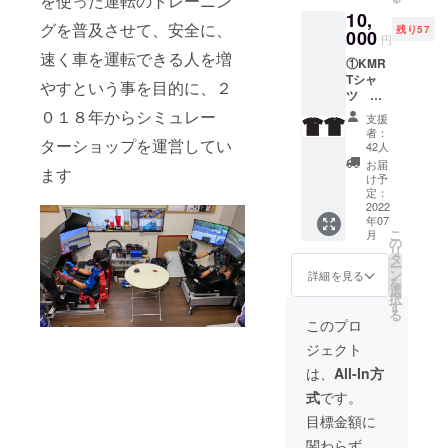
を使った運転のトレーニン
オプ
自身で
イズの
10,
ション
ご負担
ステッ
グを普及させて、安全に、
残り57
欄から
000
くださ
カーを
円
お選び
い。 店
貼り付
速く車を運転できる人を増
①KMR
くださ
舗前に
け予定
Tシャ
い。 ７
駐車場
やすという事を目的に、２
です。
ツ
月ごろ
がござ
※表示し
②KMR
のお渡
０１８年からシミュレー
います
たいお
支援
シミュ
しを予
ので、
名前の
者：
ターショップを運営してい
レー
定して
お車で
42人
内容
ター１
いま
ご来店
（他の
お届
ます
時間利
す。 送
可能で
け予
人が不
用＋走
料込み
定：
す。 チ
快に思
行デー
2022
での価
ケット
う内
年07
タ解析&
格とな
の有効
容、表
こ
月
印刷
りま
の
期間
示する
リ
③グラ
す。
タ
は、２
権利を
ー
ンツー
ン
０２２
詳細を見る
お持ち
を
リス
選
年４月
でない
択
モ プ
す
１日
名前
る
レイ用
（開店
このプロ
等）に
筐体本
後）~２
よって
ジェクト
体もし
０２３
は、表
くはそ
年３月
は、
All-In方
示内容
の周辺
３１日
を変更
式
です。
に設置
までと
頂く場
したプ
させて
目標金額に
合があ
レート
いただ
りま
関わらず、
等に、