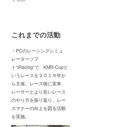
名前
等）に
よって
は、表
示内容
を変更
頂く場
これまでの活動
合があ
りま
す。 備
考欄に
・PCのレーシングシミュ
表示し
レーターソフ
たいお
名前の
ト”iRacing”で、KMR-Cupと
記載を
お願い
いうレースを２０１９年か
しま
す。 返
ら主催。レース後に実車
礼品と
して、
レーサーとより良いレース
KMRロ
のやり方を振り返り、レー
ゴス
テッ
スマナーの向上を図る活動
カーを
１口に
を実施。
つき１
枚提供
しま