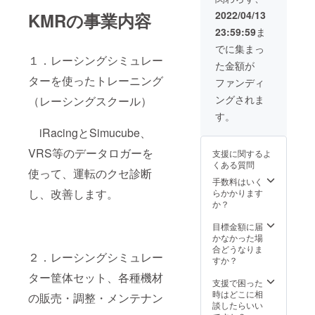
きま
す。 備
企業様
す。
2022/04/13
KMRの事業内容
考欄に
のお名
表示し
23:59:59
ま
前、個
たいお
人様の
でに集まっ
名前の
お名
１．レーシングシミュレー
記載を
た金額が
前、団
お願い
体様
ターを使ったトレーニング
ファンディ
しま
名、商
す。 返
ングされま
（レーシングスクール）
品名等
礼品と
を”スポ
す。
して、
ンサー
KMRロ
iRacingとSimucube、
様”とし
ゴス
てス
テッ
VRS等のデータロガーを
支援に関するよ
テッ
カーを
くある質問
カーに
使って、運転のクセ診断
１口に
し貼り
手数料はいく
つき１
付け
し、改善します。
らかかります
枚提供
の3種類
か？
しま
のリ
す。
ターン
目標金額に届
（送料
をセッ
かなかった場
込みの
トにし
合どうなりま
価格で
２．レーシングシミュレー
た物で
すか？
す）
す。
ター筐体セット、各種機材
①KMR
支援で困った
Tシャツ
時はどこに相
の販売・調整・メンテナン
（７月
談したらいい
ごろま