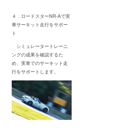
行デー
タ解析&
印刷
４．ロードスターNR-Aで実
（現
在、印
車サーキット走行をサポー
刷等の
ト
サービ
スは
行って
シミュレータートレーニ
いませ
ん） 運
ングの成果を確認するた
転のク
セを診
め、実車でのサーキット走
断しま
すの
行をサポートします。
で、改
善点が
明確に
なりま
す。 店
舗にご
来店頂
き受け
て頂き
ますの
で、ご
来店に
かかる