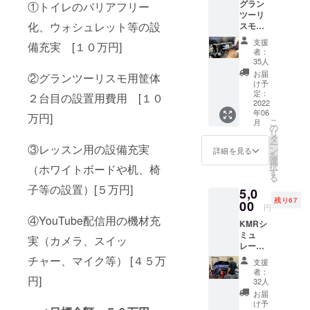
グラン
①トイレのバリアフリー
ツーリ
化、ウォシュレット等の設
スモ
プレイ
支援
備充実 [１０万円]
用筐体
者：
本体も
35人
しくは
お届
②グランツーリスモ用筐体
その周
け予
辺に設
定：
２台目の設置用費用 [１０
置した
2022
年06
プレー
万円]
こ
月
ト等
の
リ
に、企
タ
ー
③レッスン用の設備充実
業様の
ン
詳細を見る
を
お名
選
択
（ホワイトボードや机、椅
前、個
す
る
人様の
子等の設置）[５万円]
5,0
お名
残り67
前、団
00
円
体様
④YouTube配信用の機材充
KMRシ
名、商
ミュ
品名等
実（カメラ、スイッ
レー
を”スポ
ター１
ンサー
チャー、マイク等） [４５万
支援
時間利
様”とし
者：
円]
用＋走
てス
32人
行デー
テッ
お届
タ解析&
カーに
け予