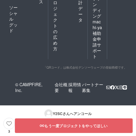
ス
ロ
計
ン
ソー
ジ
デ
ディ
シャ
ェ
ー
ング
ル
ク
タ
mac
グッ
ト
hi-ya
ド
の
補助
広
金申
め
請サ
方
ポー
ト
「QRコード」は株式会社デンソーウェーブの登録商標です。
© CAMPFIRE,
会社概
採用情
パートナー
Inc.
要
報
募集
Y2SC
さんへアンコール
もう一度プロジェクトをやってほしい
3