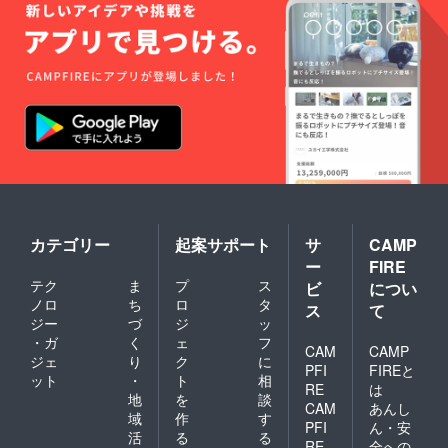
カテゴリー
起案サポート
サ
CAMP
ー
FIRE
テク
ま
プ
ス
ビ
につい
ノロ
ち
ロ
タ
ス
て
ジー
づ
ジ
ッ
・ガ
く
ェ
フ
CAM
CAMP
ジェ
り
ク
に
PFI
FIREと
ット
・
ト
相
RE
は
地
を
談
CAM
あんし
域
作
す
PFI
ん・安
活
る
る
RE
全への