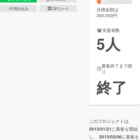
12%
埋め込み
QRコード
目標金額は
まちづくり・地域活性化
300,000円
支援者数
CAMPFIRE for Social Good
CAMPFIRE Creation
5
人
CAMPFIREふるさと納税
machi-ya
コミュニティ
募集終了まで残
り
終了
このプロジェクトは、
2013/01/21
に募集を開始
し、
2013/03/06
に募集を