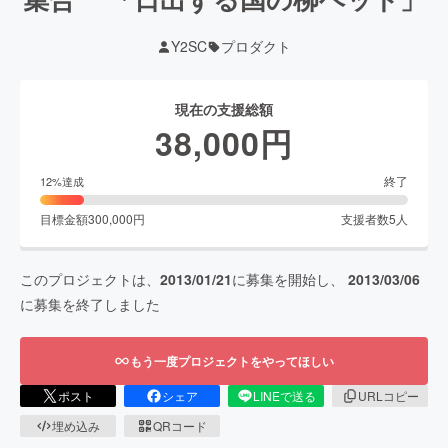
Y2SC
プロダクト
現在の支援総額
38,000
円
終了
12
%達成
目標金額
300,000
円
支援者数
5
人
このプロジェクトは、
2013/01/21
に募集を開始し、
2013/03/06
に募集を終了しました
もう一度プロジェクトをやってほしい
ポスト
シェア
LINEで送る
URLコピー
埋め込み
QRコード