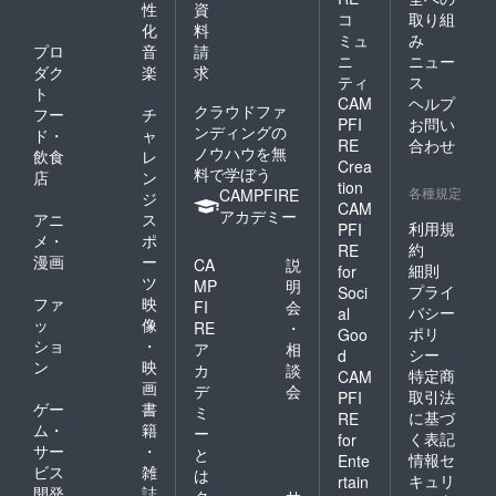
性
資
コ
取り組
化
料
ミュ
み
プロ
音
請
ニ
ニュー
ダク
楽
求
ティ
ス
ト
CAM
ヘルプ
クラウドファ
フー
チ
PFI
お問い
ンディングの
ド・
ャ
RE
合わせ
ノウハウを無
飲食
レ
Crea
料で学ぼう
店
ン
tion
各種規定
CAMPFIRE
ジ
CAM
アカデミー
アニ
ス
利用規
PFI
メ・
ポ
約
RE
漫画
ー
CA
説
細則
for
ツ
MP
明
プライ
Soci
ファ
映
FI
会
バシー
al
ッ
像
RE
・
ポリ
Goo
ショ
・
ア
相
シー
d
ン
映
カ
談
特定商
CAM
画
デ
会
取引法
PFI
ゲー
書
ミ
に基づ
RE
ム・
籍
ー
く表記
for
サー
・
と
情報セ
Ente
ビス
雑
は
キュリ
rtain
開発
誌