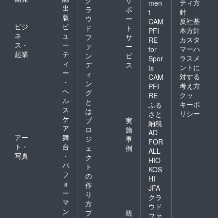
ク
サ
ティ方
men
出
ラ
ポ
針
t
版
ウ
ー
反社基
CAM
ビジ
ビ
ド
ト
本方針
PFI
ネ
ュ
フ
サ
カスタ
RE
ス・
ー
ァ
ー
マーハ
for
起業
テ
ン
ビ
ラスメ
Spor
ィ
デ
ス
ントに
ts
ー
ィ
対する
CAM
・
ン
考え方
PFI
ヘ
グ
クッ
RE
ル
と
キーポ
ふる
ス
は
リシー
さと
ケ
プ
実
納税
ア
ロ
施
AD
アー
舞
ジ
事
FOR
ト・
台
ェ
例
ALL
写真
・
ク
HIO
パ
ト
KOS
フ
の
HI
ォ
作
JFA
ー
り
クラ
マ
方
ウド
ン
プ
統
ファ