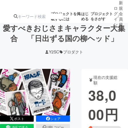
新
ロ
規
グ
会
プロジェクトを掲
はじ
プロジェクト
/
載するには
める
をさがす
イ
員
ン
登
愛すべきおじさまキャラクター大集
録
合 「日出ずる国の柳ヘッド」
人気のプロ
注目のリ
注目の新着プロ
募集終了が近いプ
もうすぐ公開
Y2SC
プロダクト
ジェクト
ターン
ジェクト
ロジェクト
されます
アート・写真
音楽
現在の支援総
額
38,0
テクノロジー・ガジェット
ゲーム・サ
00
円
映像・映画
書籍・雑誌
ポスト
シェア
ビジネス・起業
チャレンジ
LINEで送る
URLコピー