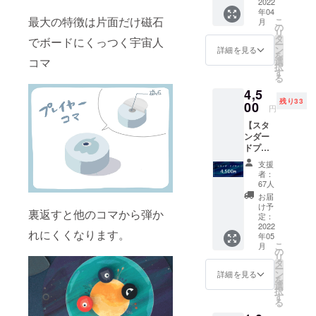
をゲー
2022
年04
ムマー
最大の特徴は片面だけ磁石
こ
月
ケット
の
リ
でお渡
タ
でボードにくっつく宇宙人
ー
し ・お
ン
詳細を見る
を
礼の
選
コマ
択
メッ
す
る
セージ
4,5
会場で
残り33
のお手
00
円
渡しは
【スタ
2022年
ンダー
4月23日
ドプラ
（土）
ン（増
の1日の
支援
枠）】
みで
者：
・プラ
す。 ※
67人
ネピタ
我々の
お届
１セッ
出店は
け予
裏返すと他のコマから弾か
トをお
2022年
定：
届け
2022
4月23日
れにくくなります。
年05
（送料
土曜日
こ
月
込） ・
のみと
の
リ
お礼の
なって
タ
ー
メッ
おりま
ン
詳細を見る
を
セージ
す。 当
選
択
※増枠し
日お渡
す
る
まし
しでき