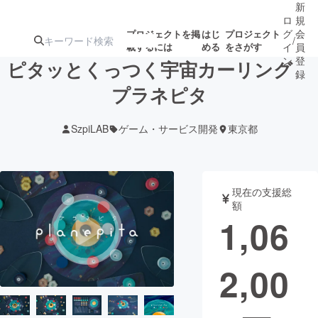
新
ロ
規
グ
会
プロジェクトを掲
はじ
プロジェクト
/
載するには
める
をさがす
イ
員
ン
登
ピタッとくっつく宇宙カーリング
録
プラネピタ
人気のプロ
注目のリ
注目の新着プロ
募集終了が近いプ
もうすぐ公開
SzpiLAB
ゲーム・サービス開発
東京都
ジェクト
ターン
ジェクト
ロジェクト
されます
アート・写真
音楽
現在の支援総
額
1,06
テクノロジー・ガジェット
ゲーム・サ
2,00
映像・映画
書籍・雑誌
ビジネス・起業
チャレンジ