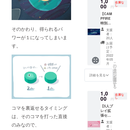
1,0
た。お
なかっ
在庫な
届けは
00
た場
し
円
【スタ
合、も
【CAM
ンダー
しく
PFIRE
ドプラ
は、
特別
ン】よ
ゲーム
シュー
り、数
そのかわり、得られるパ
マー
支援
ターに
日遅く
ケット
者：
ワーが１になってしまいま
アップ
なりま
運営の
20人
グレー
す。
判断や
お届
す。
ド】 ・
災害等
け予
内容物
定：
のやむ
の通常
2022
を得な
年05
の
い事由
こ
月
シュー
の
によ
リ
ター
タ
り、出
ー
を、プ
ン
店が不
詳細を見る
を
レイ
選
可能と
択
ヤーカ
す
なった
る
ラーを
場合、
1,0
あし
宅配で
在庫な
らった
00
し
のお届
円
CAMPF
けとな
【5人プ
IRE限定
コマを裏返せるタイミング
りま
レイ拡
デザイ
す。送
張セッ
は、そのコマを打った直後
ンに変
料は着
ト（ピ
更して
払いに
支援
のみなので、
ン
お届け
なりま
者：
ク）】
しま
30人