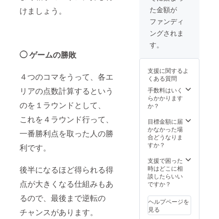
らった
特別に
す。
た金額が
けましょう。
CAMPF
デザイ
IRE限定
ファンディ
ンする
デザイ
予定で
ングされま
ンの
す。
シュー
す。
CAMPF
ターを
IRE特別
◯ ゲームの勝敗
付けて
シュー
お届け
ターを
支援に関するよ
しま
４つのコマをうって、各エ
すでに
くある質問
す。
購入さ
リアの点数計算するという
手数料はいく
れた場
らかかります
合でも
のを１ラウンドとして、
か？
追加分
の
これを４ラウンド行って、
目標金額に届
シュー
かなかった場
ターは
一番勝利点を取った人の勝
合どうなりま
透明に
すか？
利です。
なりま
す。
支援で困った
後半になるほど得られる得
時はどこに相
談したらいい
点が大きくなる仕組みもあ
ですか？
るので、最後まで逆転の
ヘルプページを
見る
チャンスがあります。