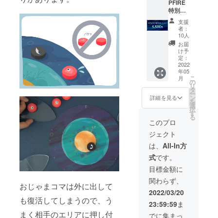
PFIRE
でに購
できま
特別プ
入した
せん。
ラン】
方のみ
また、
支援
・プラ
購入可
者：
画像中
ネピ
10人
能で
の宇宙
タ
す。こ
お届
人のデ
CAMPF
け予
ちらの
ザイン
IRE特別
定：
プラン
とは異
シュー
2022
のみを
なり、
年05
ター
購入し
特別に
こ
月
バー
の
た場合
デザイ
リ
ジョン
タ
はお礼
ンする
ー
１セッ
ン
詳細を見る
のメー
予定で
を
ト（送
選
ルのみ
す。
択
料込）
す
とな
CAMPF
る
・お礼
このプロ
り、何
IRE特別
のメッ
もお届
シュー
ジェクト
セージ
けする
ターを
通常の
は、
All-In方
ことは
すでに
透明
できま
購入さ
式
です。
シュー
せん。
れた場
ターの
目標金額に
また、
合でも
代わり
画像中
追加分
関わらず、
に、プ
の宇宙
おじゃまコマは外に出して
の
レイ
2022/03/20
人のデ
シュー
ヤーカ
も復活してしまうので、う
ザイン
ターは
23:59:59
ま
ラーを
とは異
透明に
あし
まく相手のエリアに押し付
でに集まっ
なり、
なりま