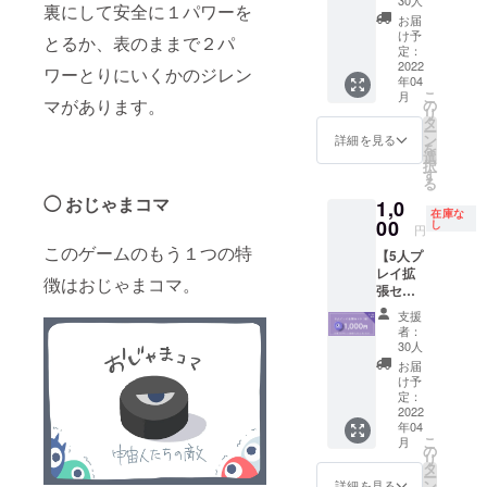
す。予
裏にして安全に１パワーを
・通常
す。 ※
めご了
お届
のプラ
こちら
け予
承くだ
とるか、表のままで２パ
ネピタ
のプラ
定：
さい。
は4人ま
2022
ンは、
ワーとりにいくかのジレン
年04
でプレ
【スタ
こ
月
イ可能
ンダー
マがあります。
の
リ
です
ドプラ
タ
ー
が、追
ン】、
ン
詳細を見る
を
加のコ
もしく
選
択
マ（ピ
は【ゲ
す
る
ンク）
ムマ会
◯ おじゃまコマ
1,0
と
場 受取
在庫な
シュー
00
プラ
し
円
ターを
ン】を
このゲームのもう１つの特
【5人プ
使うこ
購入し
レイ拡
とで５
た方の
徴はおじゃまコマ。
張セッ
人まで
み購入
ト
プレイ
可能で
支援
（紫）
可能に
す。こ
者：
】 ・通
なりま
ちらの
30人
常のプ
す 内容
プラン
お届
ラネピ
物：宇
のみを
け予
タは4人
宙人コ
定：
購入し
までプ
2022
マ（ピ
た場合
年04
レイ可
ンク）4
はお礼
こ
月
能です
個、
の
のメー
リ
が、追
シュー
タ
ルのみ
ー
加のコ
ター
ン
とな
詳細を見る