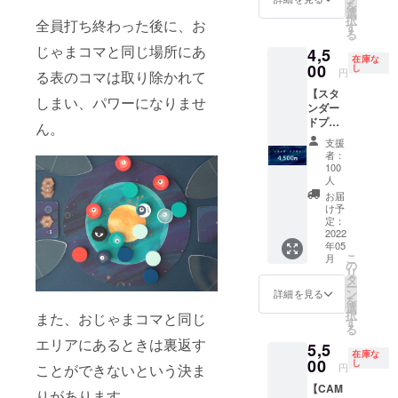
を
マ
（透
選
り、何
択
全員打ち終わった後に、お
（紫）
明）1個
す
もお届
る
と
※こちら
けする
じゃまコマと同じ場所にあ
4,5
シュー
のプラ
ことは
在庫な
ターを
00
ンは、
し
できま
円
る表のコマは取り除かれて
使うこ
プラネ
せん。
【スタ
とで５
ピタを1
しまい、パワーになりませ
ンダー
人まで
セット
ドプラ
プレイ
以上す
ん。
ン】 ・
可能に
でに購
支援
プラネ
なりま
入した
者：
ピタ１
す 内容
方のみ
100
セット
物：宇
人
購入可
をお届
宙人コ
能で
お届
け（送
マ
け予
す。こ
料込）
定：
（紫）4
ちらの
2022
・お礼
個、
プラン
年05
のメッ
シュー
のみを
こ
月
セージ
の
ター
購入し
リ
タ
（透
た場合
ー
ン
明）1個
詳細を見る
はお礼
を
選
※こちら
のメー
択
また、おじゃまコマと同じ
す
のプラ
ルのみ
る
ンは、
とな
エリアにあるときは裏返す
5,5
プラネ
り、何
在庫な
00
し
ピタを1
もお届
円
ことができないという決ま
セット
けする
【CAM
以上す
りがあります。
ことは