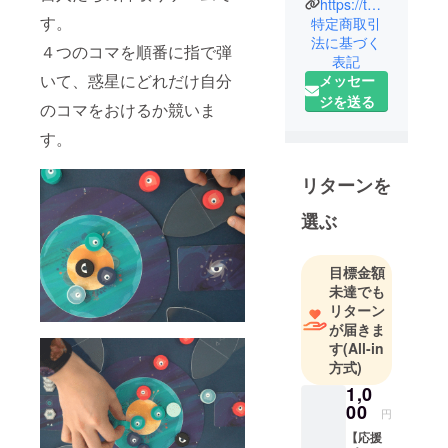
https://twitter.com/SzpiLAB_jp
ギミックを
す。
特定商取引
取り入れた
法に基づく
４つのコマを順番に指で弾
表記
ボードゲー
いて、惑星にどれだけ自分
メッセー
ムを制作す
ジを送る
る団体で
のコマをおけるか競いま
す。
す。
リターンを
選ぶ
目標金額
未達でも
リターン
が届きま
す
(All-in
方式)
1,0
00
円
【応援