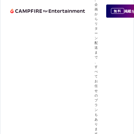
企
画
掲載
無料
か
ら
リ
タ
ー
ン
配
送
ま
で
、
す
べ
て
お
任
せ
の
プ
ラ
ン
も
あ
り
ま
す