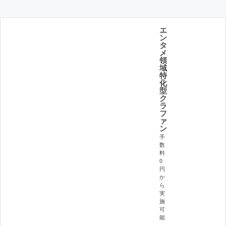
エ
ン
タ
メ
領
域
特
化
型
ク
ラ
フ
ァ
ン
手
数
料
0
円
か
ら
実
施
可
能
。