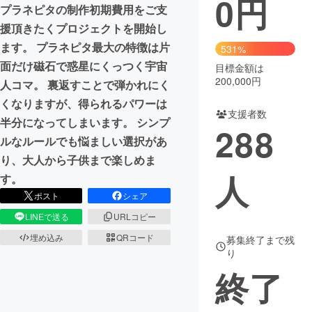
0
円
プラネピタの制作初期費用をご支
まちづくり・地域活性化
援頂きたくプロジェクトを開始し
ます。 プラネピタ最大の特徴は片
531%
面だけ磁石で惑星にくっつく宇宙
目標金額は
CAMPFIRE for Social Good
CAMPFIRE Creation
200,000円
人コマ。 裏返すことで弾かれにく
CAMPFIREふるさと納税
machi-ya
コミュニティ
くなりますが、得られるパワーは
支援者数
半分になってしまいます。 シンプ
288
ルなルールでも悩ましい選択があ
り、大人から子供まで楽しめま
人
す。
ポスト
シェア
LINEで送る
URLコピー
埋め込み
QRコード
募集終了まで残
り
終了