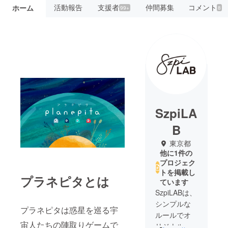
活動報告
支援者
仲間募集
コメント
ホーム
99+
8
SzpiLA
B
東京都
他に1件の
プロジェク
トを掲載し
プラネピタとは
ています
SzpiLABは、
シンプルな
プラネピタは惑星を巡る宇
ルールでオ
宙人たちの陣取りゲームで
リジナルな