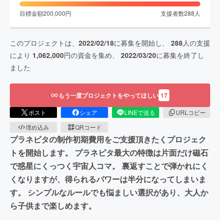
目標金額
200,000
円
支援者数
288
人
このプロジェクトは、
2022/02/18
に募集を開始し、
288
人の支援
により
1,062,000
円の資金を集め、
2022/03/20
に募集を終了し
ました
もう一度プロジェクトをやってほしい
17
ポスト
シェア
LINEで送る
URLコピー
埋め込み
QRコード
プラネピタの制作初期費用をご支援頂きたくプロジェク
トを開始します。 プラネピタ最大の特徴は片面だけ磁石
で惑星にくっつく宇宙人コマ。 裏返すことで弾かれにく
くなりますが、得られるパワーは半分になってしまいま
す。 シンプルなルールでも悩ましい選択があり、大人か
ら子供まで楽しめます。