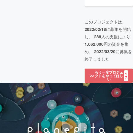
このプロジェクトは、
2022/02/18
に募集を開始
し、
288
人の支援により
1,062,000
円の資金を集
め、
2022/03/20
に募集を
終了しました
もう一度プロジェ
1
クトをやってほし
7
い