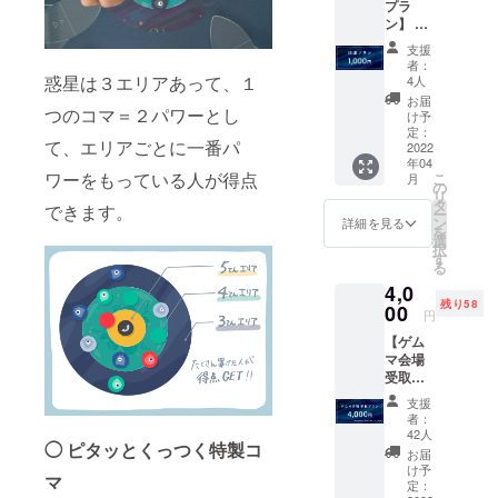
プラ
ン】 本
プロ
支援
ジェク
者：
トを応
惑星は３エリアあって、１
4人
援して
お届
くだ
つのコマ＝２パワーとし
け予
さった
定：
て、エリアごとに一番パ
皆さま
2022
年04
に感謝
ワーをもっている人が得点
こ
月
を込め
の
リ
て、
タ
できます。
ー
SzpiLA
ン
詳細を見る
を
Bからお
選
択
礼の
す
る
メッ
4,0
セージ
残り58
をお送
00
円
りしま
【ゲム
す。商
マ会場
品のリ
受取プ
ターン
ラン】
はあり
支援
◇4000
ませ
者：
円◇ ・
ん。
42人
◯ ピタッとくっつく特製コ
プラネ
お届
ピタ１
け予
マ
セット
定：