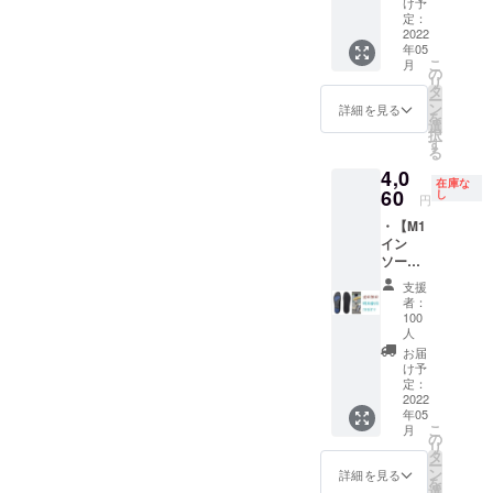
セット
く、イ
け予
はポス
ます。
（全4サ
定：
ンソー
ト投函
あらか
2022
イズか
ルのサ
※領収書
じめご
年05
ら選
イズで
が必要
了承願
こ
月
択） 36-
の
お選び
な場
います
リ
38：
タ
くださ
合、備
ー
22.5-
ン
い 一般
詳細を見る
考に記
を
23.7cm
選
販売の
載をお
択
38-40：
す
予定価
願いい
る
24-
格9,900
たしま
4,0
25.2cm
円（税
す ※仕
在庫な
60
40-42：
し
込）の
様、デ
円
25.5-
14％オ
ザイン
・【M1
26.7cm
フ ※消
等、改
イン
42-44：
費税・
良のた
ソール
27-
送料込
め、一
2021 か
28.2cm
み ※発
部変更
支援
かとの
※靴のサ
送（追
者：
になる
厚さが
イズで
100
跡番号
場合が
0.6cm
人
はな
あり）
ござい
】1足
く、イ
お届
はポス
ます。
セット
け予
ンソー
ト投函
あらか
（全4サ
定：
ルのサ
※領収書
じめご
2022
イズか
イズで
が必要
了承願
年05
ら選
お選び
な場
います
こ
月
択） 36-
の
くださ
合、備
リ
38：
タ
い 一般
考に記
ー
22.5-
ン
詳細を見る
販売の
載をお
を
23.7cm
選