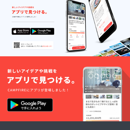
願いい
たしま
す ※仕
様、デ
ザイン
等、改
良のた
め、一
部変更
になる
場合が
ござい
ます。
あらか
じめご
了承願
います