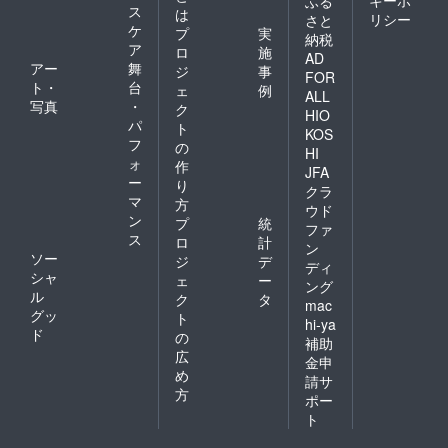
キーポ
ふる
ス
は
リシー
さと
ケ
プ
実
納税
ア
ロ
施
AD
アー
舞
ジ
事
FOR
ト・
台
ェ
例
ALL
写真
・
ク
HIO
パ
ト
KOS
フ
の
HI
ォ
作
JFA
ー
り
クラ
マ
方
ウド
ン
プ
統
ファ
ス
ロ
計
ン
ソー
ジ
デ
ディ
シャ
ェ
ー
ング
ル
ク
タ
mac
グッ
ト
hi-ya
ド
の
補助
広
金申
め
請サ
方
ポー
ト