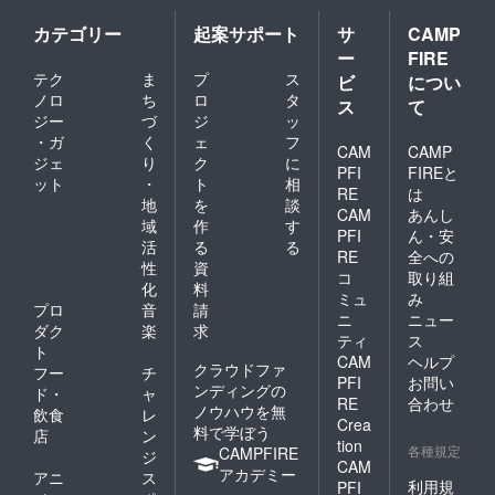
カテゴリー
起案サポート
サ
CAMP
ー
FIRE
テク
ま
プ
ス
ビ
につい
ノロ
ち
ロ
タ
ス
て
ジー
づ
ジ
ッ
・ガ
く
ェ
フ
CAM
CAMP
ジェ
り
ク
に
PFI
FIREと
ット
・
ト
相
RE
は
地
を
談
CAM
あんし
域
作
す
PFI
ん・安
活
る
る
RE
全への
性
資
コ
取り組
化
料
ミュ
み
プロ
音
請
ニ
ニュー
ダク
楽
求
ティ
ス
ト
CAM
ヘルプ
クラウドファ
フー
チ
PFI
お問い
ンディングの
ド・
ャ
RE
合わせ
ノウハウを無
飲食
レ
Crea
料で学ぼう
店
ン
tion
各種規定
CAMPFIRE
ジ
CAM
アカデミー
アニ
ス
利用規
PFI