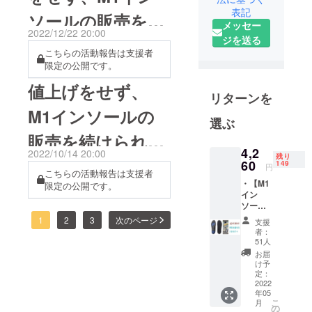
なたの幸せ
表記
のため、Sサイズは在庫切れ
ソールの販売を続
を創作す
メッセー
2022/12/22 20:00
5ヶ月間、Mサイズも在庫切
る」という
ジを送る
けられるよう、新
こちらの活動報告は支援者
れになっておりました。そ
意味になり
限定の公開です。
商品開発のアン
ます。使い
のため、本商品を必要して
手の目線か
値上げをせず、
ケートとモニター
いるお客様に、お届けでき
リターンを
ら商品開発
M1インソールの
るよう、活動報告にて、ご
も行ってい
に協力をお願いし
選ぶ
る会社で
連絡をいたします。柔らか
販売を続けられる
ます
す。イン
め2の販売ページ
4,2
2022/10/14 20:00
残り
よう、3分程度の
ソールのプ
60
149
円
https://ginosvate.net/product
こちらの活動報告は支援者
ロ集団（15
・【M1
限定の公開です。
新商品開発のアン
s/m1-2021-1cmなお、最新
年の経験）
イン
ソール
と共同で製
の衝撃吸収素材が完成して
ケートに協力をお
2021 か
1
2
3
次のページ
支援
品化した
かとの
から3年以上経過しておりま
者：
願いします
MAGIC 1、
厚さが
51人
すが、明らかに性能が良い
0.6cm
いくつかの
お届
】1足
け予
素材の完成は難しく、今年
バッグのメ
セット
定：
（全4サ
2022
リットを組
も、M1インソールシリーズ
年05
イズか
み合わせて
こ
月
ら選
で、2021 厚さ1cm 柔らかめ
の