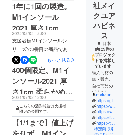
社メイ
1年に1回の製造。
クユア
M1インソール
ハピネ
2021 厚さ1cm 柔
2025/02/03 12:00
ス
らかめ2、入荷の
支援者様M1インソールシ
日本
ご連絡
リーズの3番目の商品であ
他に9件の
プロジェク
る、M1インソール2021 厚
もっと見る
トを掲載し
さ0.6cmにご支援をいただ
ています
400個限定、M1イ
輸入商材の
き、改めまして、心より感
ンソール2021 厚
卸・販売、
謝申し上げます。M1イン
自社商品の
さ1cm 柔らかめ2
ソールの最新の商品、M1イ
販売を行
makeurhappines
2024/07/02 12:00
なっており
ンソール2021 厚さ1cm 柔ら
https://ginosvate.net/
の予約販売のご案
ます。弊社
こちらの活動報告は支援者
https://www.facebook.com/m1insole
かめ2。こちらの商品は、柔
限定の公開です。
内
https://www.instagram.com/m1insole/
の会社名で
らかさが、製造時の気温と
https://lin.ee/yNi8k0u
あるメイク
【1/1まで】値上げ
https://twitter.com/m1insole
湿度が影響を与えるため、
ユアハピネ
特定商取引
をせず、M1イン
スは、「あ
柔らかめ2は1年に1回の製造
法に基づく