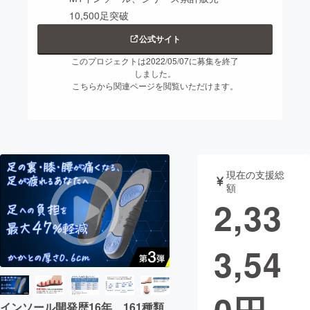
10,500足突破
まちづくり・地域活性化
公式サイト
このプロジェクトは2022/05/07に募集を終了
CAMPFIRE for Social Good
CAMPFIRE Creation
しました。
こちらから関連ページを閲覧いただけます。
CAMPFIREふるさと納税
machi-ya
コミュニティ
現在の支援総
額
2,33
3,54
インソール開発歴16年、161種類