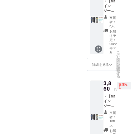
・【M1
25.5-
14％オ
ただけまし
イン
26.7cm
フ ※消
ソール
42-44：
費税・
たら幸いで
2021 か
27-
送料込
支援
す。
かとの
28.2cm
み ※発
者：
厚さが
※靴のサ
送（追
5人
0.6cm
イズで
跡番号
お届
】2足
はな
あり）
け予
セット
く、イ
定：
はポス
（全4サ
2022
ンソー
ト投函
年05
イズか
ルのサ
※領収書
こ
月
ら選
イズで
の
が必要
リ
択） 36-
お選び
タ
な場
ー
38：
くださ
ン
合、備
詳細を見る
を
22.5-
い 一般
選
考に記
択
23.7cm
販売の
す
載をお
る
38-40：
予定価
願いい
3,8
24-
格9,900
たしま
在庫な
25.2cm
60
円（税
し
す ※仕
円
40-42：
込）の
様、デ
・【M1
25.5-
18％オ
ザイン
イン
26.7cm
フ ※消
等、改
ソール
42-44：
費税・
良のた
2021 か
27-
送料込
め、一
支援
かとの
28.2cm
み ※発
部変更
者：
厚さが
※靴のサ
送（追
100
になる
0.6cm
イズで
人
跡番号
場合が
】1足
はな
あり）
お届
ござい