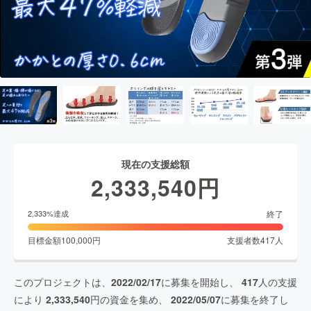
現在の支援総額
2,333,540
円
終了
2,333
%達成
目標金額
100,000
円
支援者数
417
人
このプロジェクトは、
2022/02/17
に募集を開始し、
417
人の支援
により
2,333,540
円の資金を集め、
2022/05/07
に募集を終了し