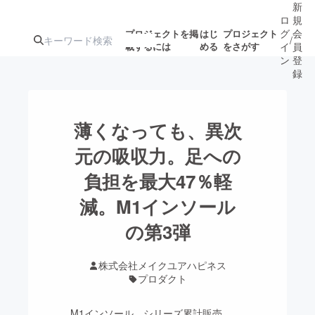
新
ロ
規
グ
会
プロジェクトを掲
はじ
プロジェクト
/
載するには
める
をさがす
イ
員
ン
登
録
人気のプロ
注目のリ
注目の新着プロ
募集終了が近いプ
もうすぐ公開
薄くなっても、異次
ジェクト
ターン
ジェクト
ロジェクト
されます
元の吸収力。足への
負担を最大47％軽
アート・写真
音楽
減。M1インソール
テクノロジー・ガジェット
の第3弾
ゲーム・サ
映像・映画
書籍・雑誌
株式会社メイクユアハピネス
プロダクト
ビジネス・起業
チャレンジ
M1インソール、シリーズ累計販売