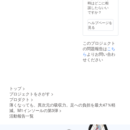
く、イ
時はどこに相
います
ンソー
談したらいい
ルのサ
ですか？
イズで
お選び
ヘルプページを
くださ
見る
い 一般
販売の
予定価
このプロジェクト
格9,900
の問題報告は
こち
円（税
ら
よりお問い合わ
込）の
22％オ
せください
フ ※消
費税・
送料込
み ※発
送（追
跡番号
トップ
>
あり）
プロジェクトをさがす
>
はポス
プロダクト
>
ト投函
薄くなっても、異次元の吸収力。足への負担を最大47％軽
※領収書
が必要
減。M1インソールの第3弾
>
な場
活動報告一覧
合、備
考に記
載をお