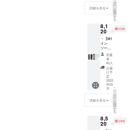
リ
製品化した
択） 36-
タ
ー
2が、最も衝撃吸収力が優れ
38：
リサイズ
ン
詳細を見る
を
22.5-
選
バッグは、
ているインソールになりま
択
23.7cm
す
る
少し先を行
38-40：
す。今後も、より良い商品
8,1
24-
く新しい商
残り38
25.2cm
を企画、開発、販売できる
20
円
品でありな
40-42：
よう、支援者様のご厚意に
・【M1
25.5-
がら、しっ
イン
26.7cm
かり使える
深く感謝し、引き続き、事
ソール
42-44：
実用的な商
2021 か
27-
業を進めてまいります。 感
支援
かとの
28.2cm
品として完
者：
厚さが
※靴のサ
謝を込めて
62人
成させるこ
0.6cm
イズで
お届
】2足
とができま
はな
け予
セット
く、イ
定：
した。精一
（全4サ
2022
ンソー
杯当プロ
年05
イズか
ルのサ
こ
月
ら選
イズで
ジェクトに
の
リ
択） 36-
お選び
タ
取り組んで
ー
38：
くださ
ン
詳細を見る
を
参りますの
22.5-
い 一般
選
択
23.7cm
販売の
す
で、少しで
る
38-40：
予定価
も興味を
8,5
24-
格4,950
残り95
25.2cm
持って頂き
20
円（税
円
40-42：
込）の
ご支援をい