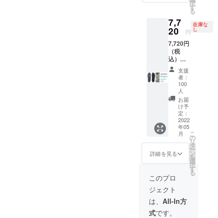
予定価
願いい
択
38-40：
す
格4,950
たしま
る
24-
円（税
す ※仕
7,7
25.2cm
込）の
様、デ
在庫な
20
40-42：
し
22％オ
円
ザイン
25.5-
フ ※消
等、改
7,720円
26.7cm
費税・
良のた
（税
42-44：
送料込
め、一
込）
27-
み ※発
部変更
【M1イ
28.2cm
送（追
支援
になる
ンソー
※靴のサ
者：
跡番号
場合が
ル2021
イズで
100
あり）
ござい
0.6cm
人
はな
はポス
ます。
】2足
く、イ
お届
ト投函
あらか
セット
け予
ンソー
※領収書
じめご
特別割
定：
ルのサ
が必要
了承願
2022
引22％
イズで
な場
います
年05
オフ 残
お選び
合、備
こ
月
り145個
の
くださ
考に記
リ
5人が応
タ
い 一般
載をお
ー
援購入
ン
詳細を見る
販売の
願いい
を
してい
選
予定価
たしま
択
ます。
す
格4,950
す ※仕
る
2022年
このプロ
円（税
様、デ
02月末
込）の
ザイン
ジェクト
までに
18％オ
等、改
お届け
は、
All-In方
フ ※消
良のた
予定で
費税・
め、一
式
です。
す。 ・
送料込