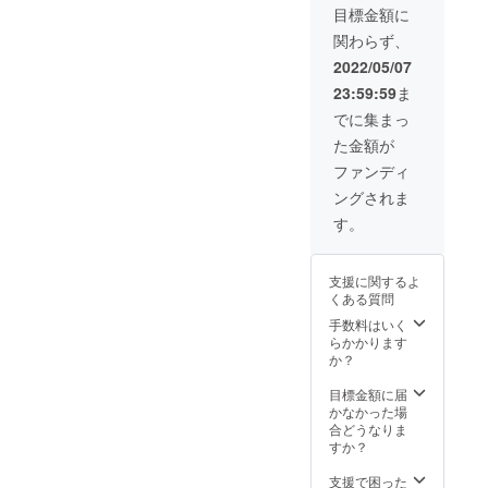
部変更
【M1イ
目標金額に
み ※発
になる
ンソー
送（追
場合が
関わらず、
ル2021
跡番号
ござい
かかと
2022/05/07
あり）
ます。
の厚さ
はポス
あらか
23:59:59
ま
が
ト投函
じめご
0.6cm
でに集まっ
※領収書
了承願
】2足
が必要
います
た金額が
セット
な場
（全4サ
ファンディ
合、備
イズか
考に記
ングされま
ら選
載をお
択） 36-
す。
願いい
38：
たしま
22.5-
す ※仕
23.7cm
様、デ
支援に関するよ
38-40：
ザイン
くある質問
24-
等、改
25.2cm
手数料はいく
良のた
40-42：
らかかります
め、一
25.5-
か？
部変更
26.7cm
になる
42-44：
目標金額に届
場合が
27-
かなかった場
ござい
28.2cm
合どうなりま
ます。
※靴のサ
すか？
あらか
イズで
じめご
はな
支援で困った
了承願