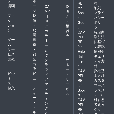
メ・
ポ
約
RE
漫画
ー
CA
説
細則
for
ツ
MP
明
プライ
Soci
ファ
映
FI
会
バシー
al
ッ
像
RE
・
ポリ
Goo
ショ
・
ア
相
シー
d
ン
映
カ
談
特定商
CAM
画
デ
会
取引法
PFI
ゲー
書
ミ
に基づ
RE
ム・
籍
ー
く表記
for
サー
・
と
情報セ
Ente
ビス
雑
は
キュリ
rtain
開発
誌
ク
サ
ティ方
men
出
ラ
ポ
針
t
版
ウ
ー
反社基
CAM
ビジ
ビ
ド
ト
本方針
PFI
ネ
ュ
フ
サ
カスタ
RE
ス・
ー
ァ
ー
マーハ
for
起業
テ
ン
ビ
ラスメ
Spor
ィ
デ
ス
ントに
ts
ー
ィ
対する
CAM
・
ン
考え方
PFI
ヘ
グ
クッ
RE
ル
と