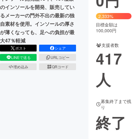
0
円
のインソールを開発、販売してい
るメーカーの門外不出の最新の独
2,333%
自素材を使用。インソールの厚さ
目標金額は
100,000円
が薄くなっても、足への負担が最
大47％軽減
支援者数
ポスト
シェア
417
LINEで送る
URLコピー
埋め込み
QRコード
人
募集終了まで残
り
終了