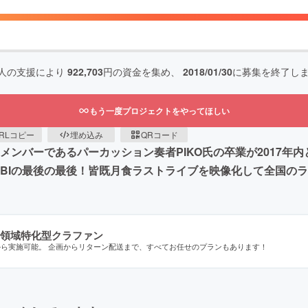
人の支援により
922,703
円の資金を集め、
2018/01/30
に募集を終了し
もう一度プロジェクトをやってほしい
RLコピー
埋め込み
QRコード
。 メンバーであるパーカッション奏者PIKO氏の卒業が2017
IRABIの最後の最後！皆既月食ラストライブを映像化して全国
領域特化型クラファン
から実施可能。 企画からリターン配送まで、すべてお任せのプランもあります！