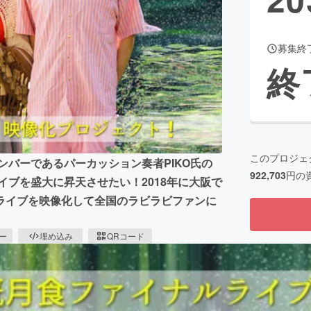
募集終
CAMPFIRE for Social Good
CAMPFIRE Creation
終
CAMPFIREふるさと納税
machi-ya
コミュニティ
このプロジェ
メンバーであるパーカッション奏者PIKO氏の
922,703
円の
イブを盛大に昇天させたい！2018年に大阪で
トライブを映像化して全国のラビラビファンに
ピー
埋め込み
QRコード