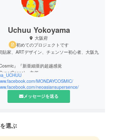
Uchuu Yokoyama
大阪府
初めてのプロジェクトです
、切貼家、ARTデザイン、チェンソー初心者、大阪九
yCosmic』『新亜細亜的超越感覚
anSuperSense)』主催。
ma_UCHUU
/www.facebook.com/MONDAYCOSMIC/
/www.facebook.com/neoasiansupersence/
メッセージを送る
を選ぶ