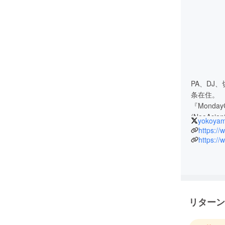
PA、DJ
条在住。
『Monda
(NeoAsi
yokoya
https:/
https:/
リターン