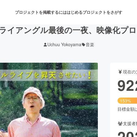
プロジェクトを掲載するには
はじめる
プロジェクトをさがす
I、トライアングル最後の一夜、映像化プ
Uchuu Yokoyama
音楽
注目のリターン
注目の新着プロジェクト
募集終了が近いプロジェクト
も
現在の
音楽
舞台・パフォーマンス
92
ゲーム・サービス開発
フード・飲食店
153%
書籍・雑誌出版
アニメ・漫画
目標金額は6
支援者
チャレンジ
ビューティー・ヘルスケ
20