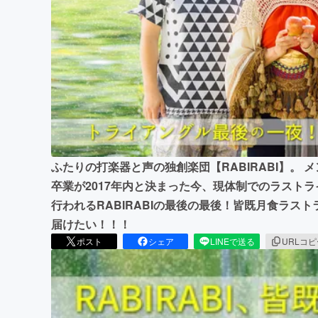
まちづくり・地域活性化
ふたりの打楽器と声の独創楽団【RABIRABI】。 
卒業が2017年内と決まった今、現体制でのラストラ
行われるRABIRABIの最後の最後！皆既月食ラス
届けたい！！！
ポスト
シェア
LINEで送る
URLコ