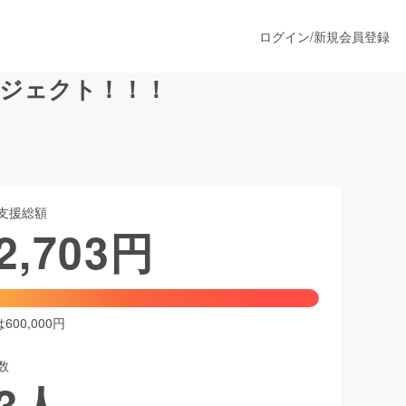
ログイン
/
新規会員登録
ロジェクト！！！
うすぐ公開されます
支援総額
プロダクト
2,703
円
ファッション
スポーツ
00,000円
数
ア
ソーシャルグッド
3
人