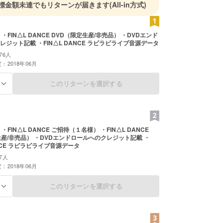
標金額未達でもリターンが届きます
(All-in方式)
・FIN△L DANCE DVD（限定生産/非売品） ・DVDエンド
レジット記載 ・FIN△L DANCE ラビラビライブ音源データ
76人
：2018年06月
このリターンを選択する
る
・FIN△L DANCE ご招待（１名様） ・FIN△L DANCE
生産/非売品） ・DVDエンドロールへのクレジット記載 ・
ANCE ラビラビライブ音源データ
7人
：2018年06月
このリターンを選択する
る