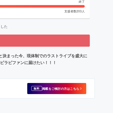
終了
支援者数
203
人
ました
年内と決まった今、現体制でのラストライブを盛大に
のラビラビファンに届けたい！！！
掲載をご検討の方はこちら
無料