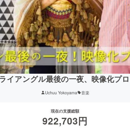
I、トライアングル最後の一夜、映像化プ
Uchuu Yokoyama
音楽
現在の支援総額
922,703
円