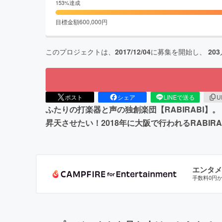
153
%達成
目標金額
600,000
円
このプロジェクトは、
2017/12/04
に募集を開始し、
203
ポスト
シェア
LINEで送る
U
ふたりの打楽器と声の独創楽団【RABIRABI】
昇天させたい！2018年に大阪で行われるRAB
エンタメ
手数料0円