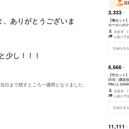
目
3,333
円
ま、ありがとうございま
【梅セット】 
ロールへのク
支援者：1
お届け予定
詳細を見
と少し！！！
6,666
円
【竹セット】 
DVD（限定
当日まで残すところ一週間となりました。
FIN△L D
支援者：1
お届け予定
詳細を見
11,111
円