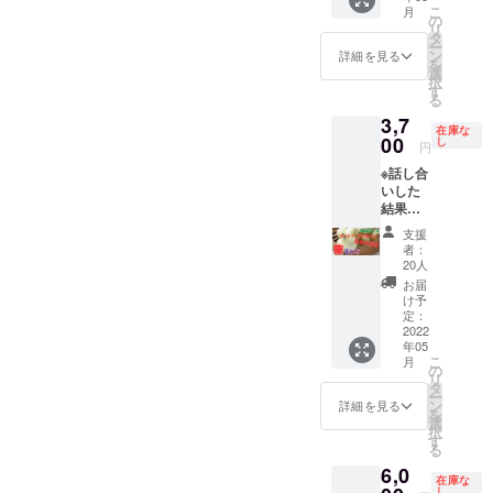
良い所
通しの
こ
月
少しお
置いて
の
良い所
リ
値段上
いただ
タ
置いて
ー
がりま
けれ
ン
いただ
詳細を見る
を
すが、
ば、1ヶ
選
けれ
択
ご了承
月〜
す
ば、1ヶ
る
くださ
1.5ヶ月
月〜
3,7
い。 龍
ぐらい
1.5ヶ月
在庫な
の玉ね
00
は大丈
し
ぐらい
円
ぎ5kg
夫で
は大丈
※話し合
コース
す！
夫で
いした
です！
す！
結果、
個数
最後の
約15個
支援
追加出
です。
者：
来そう
発送方
20人
なので
法は運
お届
20ケー
送業者
け予
ス追加
さんに
定：
しま
2022
お願い
年05
す！ 最
しま
こ
月
初の方
す。 発
の
リ
よりも
送はプ
タ
ー
少しお
ロジェ
ン
詳細を見る
を
値段上
クト締
選
択
がりま
め切り
す
る
すが、
後、随
6,0
ご了承
時発送
在庫な
くださ
しま
し