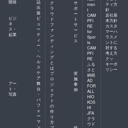
開発
誌
ク
サ
ティ方
men
出
ラ
ポ
針
t
版
ウ
ー
反社基
CAM
ビジ
ビ
ド
ト
本方針
PFI
ネ
ュ
フ
サ
カスタ
RE
ス・
ー
ァ
ー
マーハ
for
起業
テ
ン
ビ
ラスメ
Spor
ィ
デ
ス
ントに
ts
ー
ィ
対する
CAM
・
ン
考え方
PFI
ヘ
グ
クッ
RE
ル
と
キーポ
ふる
ス
は
リシー
さと
ケ
プ
実
納税
ア
ロ
施
AD
アー
舞
ジ
事
FOR
ト・
台
ェ
例
ALL
写真
・
ク
HIO
パ
ト
KOS
フ
の
HI
ォ
作
JFA
ー
り
クラ
マ
方
ウド
ン
プ
統