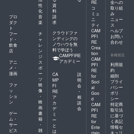
RE
全への
性
資
コ
取り組
化
料
ミュ
み
プロ
音
請
ニ
ニュー
ダク
楽
求
ティ
ス
ト
CAM
ヘルプ
クラウドファ
フー
チ
PFI
お問い
ンディングの
ド・
ャ
RE
合わせ
ノウハウを無
飲食
レ
Crea
料で学ぼう
店
ン
tion
各種規定
CAMPFIRE
ジ
CAM
アカデミー
アニ
ス
利用規
PFI
メ・
ポ
約
RE
漫画
ー
CA
説
細則
for
ツ
MP
明
プライ
Soci
ファ
映
FI
会
バシー
al
ッ
像
RE
・
ポリ
Goo
ショ
・
ア
相
シー
d
ン
映
カ
談
特定商
CAM
画
デ
会
取引法
PFI
ゲー
書
ミ
に基づ
RE
ム・
籍
ー
く表記
for
サー
・
と
情報セ
Ente
ビス
雑
は
キュリ
rtain