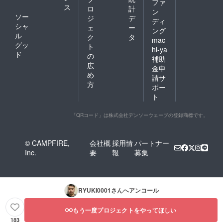
ファ
ス
ロ
計
ン
ソー
ジ
デ
ディ
シャ
ェ
ー
ング
ル
ク
タ
mac
グッ
ト
hi-ya
ド
の
補助
広
金申
め
請サ
方
ポー
ト
「QRコード」は株式会社デンソーウェーブの登録商標です。
© CAMPFIRE,
会社概
採用情
パートナー
Inc.
要
報
募集
RYUKI0001
さんへアンコール
もう一度プロジェクトをやってほしい
183