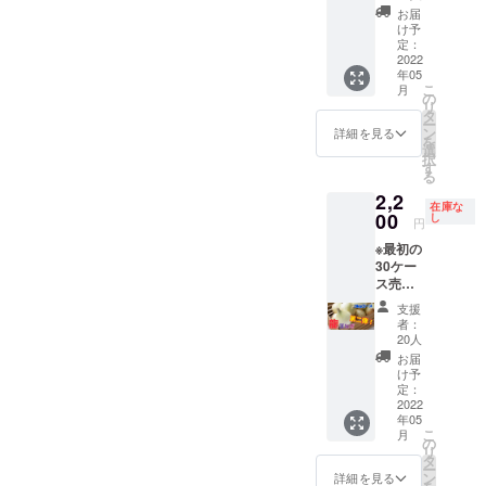
す。 発
ボール
ボール
お届
送方法
は開け
は開け
け予
は運送
たまま
定：
たまま
業者さ
2022
で、風
で、風
年05
んにお
通しの
通しの
こ
月
願いし
良い所
の
良い所
リ
ます。
置いて
タ
置いて
ー
発送は
いただ
ン
いただ
詳細を見る
を
プロ
けれ
選
けれ
択
ジェク
ば、1ヶ
す
ば、1ヶ
る
ト締め
月〜
月〜
2,2
切り
1.5ヶ月
1.5ヶ月
在庫な
後、随
00
ぐらい
し
ぐらい
円
時発送
は大丈
は大丈
※最初の
しま
夫で
夫で
30ケー
す。 賞
す！
す！
ス売り
味期限
切れた
は、日
支援
為、追
陰で段
者：
加で出
ボール
20人
させて
は開け
お届
頂きま
たまま
け予
す！ 最
で、風
定：
初の方
2022
通しの
年05
よりも
良い所
こ
月
少しお
置いて
の
リ
値段上
いただ
タ
ー
がりま
けれ
ン
詳細を見る