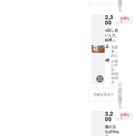
を
すが、
ば、1ヶ
選
択
ご了承
月〜
す
る
くださ
1.5ヶ月
2,3
い。 龍
ぐらい
在庫な
の玉ね
00
は大丈
し
円
ぎ3kg
夫で
※話し合
コース
す！
いした
です！
結果、
1箱の個
最後の
数 約9
支援
追加出
個で
者：
来そう
す。 発
20人
なので
送方法
お届
20ケー
は運送
け予
ス追加
業者さ
定：
しま
2022
んにお
年05
す！ 最
願いし
こ
月
初の方
ます。
の
リ
よりも
発送は
タ
ー
少しお
プロ
ン
詳細を見る
を
値段上
ジェク
選
択
がりま
ト締め
す
る
すが、
切り
3,2
ご了承
後、随
在庫な
くださ
00
時発送
し
円
い。 龍
しま
龍の玉
の玉ね
す。 賞
ねぎ5kg
ぎ3kg
味期限