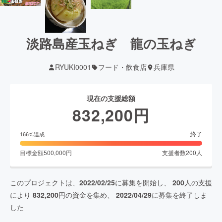
淡路島産玉ねぎ 龍の玉ねぎ
RYUKI0001
フード・飲食店
兵庫県
現在の支援総額
832,200
円
終了
166
%達成
目標金額
500,000
円
支援者数
200
人
このプロジェクトは、
2022/02/25
に募集を開始し、
200
人の支援
により
832,200
円の資金を集め、
2022/04/29
に募集を終了しま
した