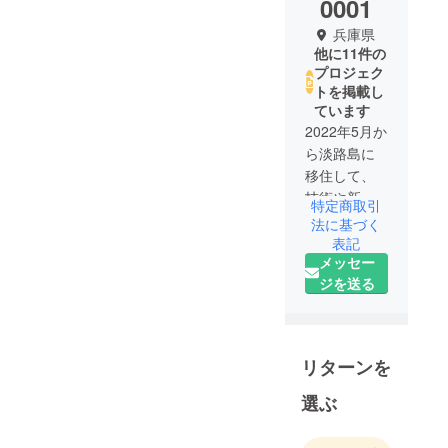
0001
兵庫県
他に11件の
プロジェク
トを掲載し
ています
2022年5月か
ら淡路島に
移住して、
技術や新し
特定商取引
い事を少し
法に基づく
ずつ前に進
表記
メッセー
めていきま
ジを送る
す！
リターンを
選ぶ