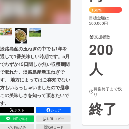
166%
まちづくり・地域活性化
目標金額は
500,000円
CAMPFIRE for Social Good
CAMPFIRE Creation
支援者数
CAMPFIREふるさと納税
machi-ya
コミュニティ
200
淡路島産の玉ねぎの中でも1年を
通して1番美味しい時期です。5月
人
でわずか15日間しか無い収穫期間
で取れた、淡路島産新玉ねぎで
す。 地方によってはご存知でない
方もいらっしゃいましたので是非
募集終了まで残
り
この美味しさを知って頂きたいで
終了
す。
ポスト
シェア
LINEで送る
URLコピー
埋め込み
QRコード