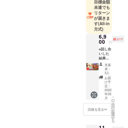
目標金額
未達でも
リターン
が届きま
す
(All-in
方式)
6,9
残り17
00
円
※話し合
いした
結果、
最後の
支援
追加出
者：
来そう
3人
なので
お届
20ケー
け予
ス追加
定：
しま
2022
年05
す！ 最
こ
月
初の方
の
リ
よりも
タ
ー
少しお
ン
詳細を見る
を
値段上
選
択
がりま
す
る
すが、
11,
ご了承