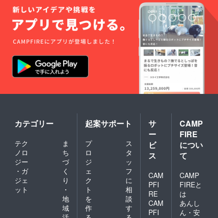
カテゴリー
起案サポート
サ
CAMP
ー
FIRE
テク
ま
プ
ス
ビ
につい
ノロ
ち
ロ
タ
ス
て
ジー
づ
ジ
ッ
・ガ
く
ェ
フ
CAM
CAMP
ジェ
り
ク
に
PFI
FIREと
ット
・
ト
相
RE
は
地
を
談
CAM
あんし
域
作
す
PFI
ん・安
活
る
る