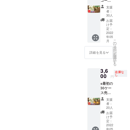
コース
コース
は、日
です！
です！
陰で段
支援
個数
1箱の個
ボール
者：
約15個
数 約9
は開け
30人
です。
個で
たまま
お届
発送方
す。 発
で、風
け予
法は運
送方法
定：
通しの
送業者
2022
は運送
良い所
年05
さんに
業者さ
置いて
こ
月
お願い
んにお
の
いただ
リ
しま
願いし
タ
けれ
ー
す。 発
ます。
ン
ば、1ヶ
詳細を見る
を
送はプ
発送は
選
月〜
択
ロジェ
プロ
す
1.5ヶ月
る
クト締
ジェク
ぐらい
3,6
め切り
ト締め
は大丈
在庫な
後、随
00
切り
し
夫で
円
時発送
後、随
す！
※最初の
しま
時発送
30ケー
す。 賞
しま
ス売り
味期限
す。 賞
切れた
は、日
味期限
支援
為、追
陰で段
は、日
者：
加で出
ボール
陰で段
20人
させて
は開け
ボール
お届
頂きま
たまま
は開け
け予
す！ 最
で、風
定：
たまま
初の方
2022
通しの
で、風
年05
よりも