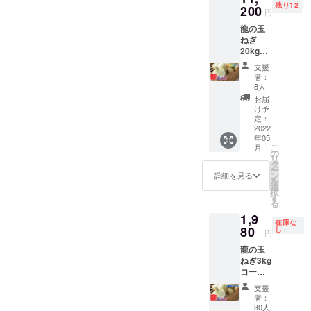
残り12
くださ
200
円
い。 龍
龍の玉
の玉ね
ねぎ
ぎ10kg
20kg
コース
コース
です！
支援
です！
1箱の個
者：
個数
数 約
8人
約60個
30個で
お届
です。
す。 発
け予
発送方
送方法
定：
法は運
2022
は運送
年05
送業者
業者さ
こ
月
さんに
んにお
の
リ
お願い
願いし
タ
ー
しま
ます。
ン
詳細を見る
を
す。 発
発送は
選
択
送はプ
プロ
す
る
ロジェ
ジェク
1,9
クト締
ト締め
在庫な
め切り
80
切り
し
円
後、随
後、随
龍の玉
時発送
時発送
ねぎ3kg
しま
しま
コース
す。 賞
す。 賞
です！
味期限
味期限
支援
個数
は、日
は、日
者：
約9個で
陰で段
陰で段
30人