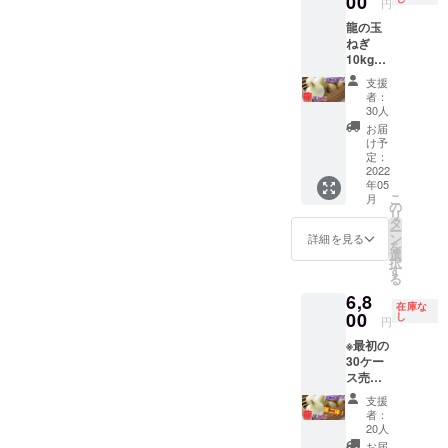
00
円
い。 龍
す。 賞
龍の玉
の玉ね
味期限
ねぎ
ぎ5kg
は、日
10kg
コース
陰で段
コース
です！
ボール
支援
です！
1箱の個
は開け
者：
個数
数 約
たまま
30人
約30個
15個で
で、風
お届
です。
す。 発
通しの
け予
発送方
送方法
定：
良い所
法は運
2022
は運送
置いて
年05
送業者
業者さ
いただ
こ
月
さんに
んにお
の
けれ
リ
お願い
願いし
タ
ば、1ヶ
ー
しま
ます。
ン
月〜
詳細を見る
を
す。 発
発送は
選
1.5ヶ月
択
送はプ
プロ
す
ぐらい
る
ロジェ
ジェク
は大丈
6,8
クト締
ト締め
夫で
在庫な
め切り
00
切り
し
す！
円
後、随
後、随
※最初の
時発送
時発送
30ケー
しま
しま
ス売り
す。 賞
す。 賞
切れた
味期限
味期限
支援
為、追
は、日
は、日
者：
加で出
陰で段
陰で段
20人
させて
ボール
ボール
お届