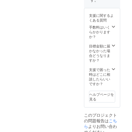
ト締め
切り
後、随
支援に関するよ
時発送
くある質問
しま
す。 賞
手数料はいく
味期限
らかかります
は、日
か？
陰で段
ボール
目標金額に届
は開け
かなかった場
たまま
合どうなりま
で、風
すか？
通しの
良い所
支援で困った
置いて
時はどこに相
いただ
談したらいい
けれ
ですか？
ば、1ヶ
月〜
ヘルプページを
1.5ヶ月
見る
ぐらい
は大丈
夫で
このプロジェクト
す！
の問題報告は
こち
ら
よりお問い合わ
せください