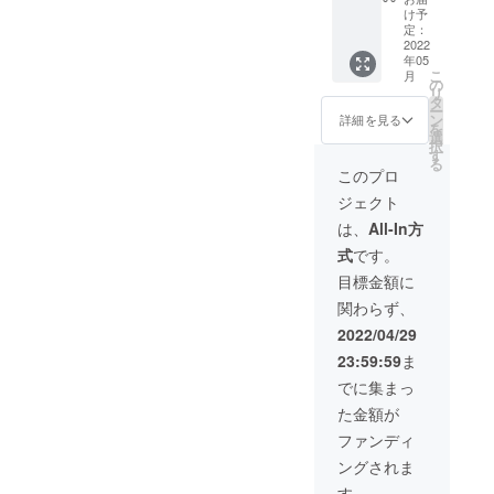
頂きま
は開け
は開け
け予
す！ 最
たまま
定：
たまま
初の方
2022
で、風
で、風
年05
よりも
通しの
通しの
こ
月
少しお
良い所
の
良い所
リ
値段上
置いて
タ
置いて
ー
がりま
いただ
ン
いただ
詳細を見る
を
すが、
けれ
選
けれ
択
ご了承
ば、1ヶ
す
ば、1ヶ
る
くださ
月〜
月〜
このプロ
い。 龍
1.5ヶ月
1.5ヶ月
ジェクト
の玉ね
ぐらい
ぐらい
ぎ10kg
は大丈
は大丈
は、
All-In方
コース
夫で
夫で
式
です。
です！
す！
す！
1箱の個
目標金額に
数 約
関わらず、
30個で
す。 発
2022/04/29
送方法
23:59:59
ま
は運送
業者さ
でに集まっ
んにお
た金額が
願いし
ます。
ファンディ
発送は
ングされま
プロ
ジェク
す。