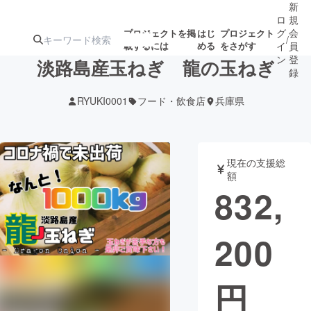
新
ロ
規
グ
会
プロジェクトを掲
はじ
プロジェクト
/
載するには
める
をさがす
イ
員
ン
登
淡路島産玉ねぎ 龍の玉ねぎ
録
RYUKI0001
フード・飲食店
兵庫県
人気のプロ
注目のリ
注目の新着プロ
募集終了が近いプ
もうすぐ公開
ジェクト
ターン
ジェクト
ロジェクト
されます
現在の支援総
額
アート・写真
音楽
832,
テクノロジー・ガジェット
ゲーム・サ
200
映像・映画
書籍・雑誌
円
ビジネス・起業
チャレンジ