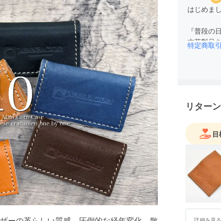
はじめまして
『普段の
本革製品
特定商取
大好きな
で、
ちょっぴ
そんな思
リターン
長くご愛
目
ザーの革らしい質感、圧倒的な経年変化。散
詳細を見