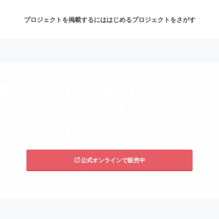
プロジェクトを掲載するには
はじめる
プロジェクトをさがす
注目のリターン
注目の新着プロジェクト
募集終了が近いプロジェクト
も
載したミクロな小銭入れ。キャッシュレ
ティ】
音楽
舞台・パフォーマンス
Hallelujah Inc
プロダクト
ゲーム・サービス開発
フード・飲食店
公式オンラインで販売中
書籍・雑誌出版
アニメ・漫画
ジェクトは2022/08/01に募集を終了しました。こちらから関連ページを閲覧いた
チャレンジ
ビューティー・ヘルスケ