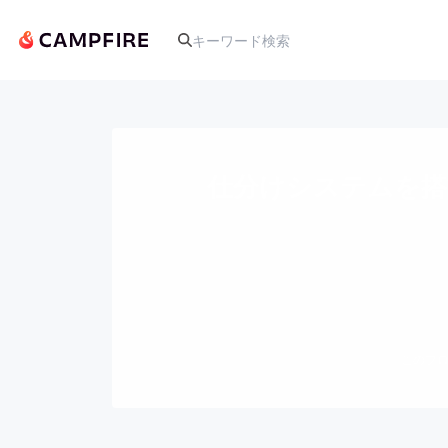
人気のプロジェクト
仕分けシステムを搭
アート・写真
テクノロジー・ガジェット
映像・映画
このプロ
ビジネス・起業