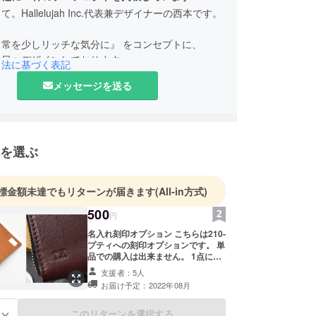
。Hallelujah Inc.代表兼デザイナーの西本です。
日常を少しリッチな気分に』 をコンセプトに、
を日々デザインしております。
引法に基づく表記
メッセージを送る
革製品を、見つけてもらい、身につけてもらうこと
りリッチな気分になって頂く・・・。
いを込めて、お届けしたいと思っております。
を選ぶ
用いただけますと幸いです！
標金額未達でもリターンが届きます
(All-in方式)
500
円
名入れ刻印オプション こちらは210-
プティへの刻印オプションです。 単
品での購入は出来ません。 1点につ
き500円（税込、送料込み）のオプ
支援者：5人
ションで名入れ刻印を承ります。 刻
お届け予定：2022年08月
印可能文字数：3文字まで 刻印可能
文字：(ローマ字 大文字のみ)
ABCDEFGHIJKLMNOPQRSTUVW
このリターンを選択する
る