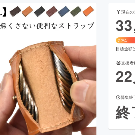
現在の
33
CAMPFIRE for Social Good
CAMPFIRE Creation
CAMPFIREふるさと納税
machi-ya
コミュニティ
22%
目標金額は1
支援者
22
募集終
終