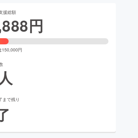
支援総額
,888
円
50,000円
数
人
了まで残り
了