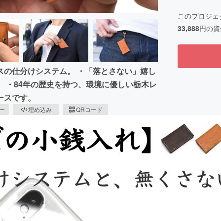
このプロジェ
33,888
円の資
スの仕分けシステム。 ・「落とさない」嬉し
 ・84年の歴史を持つ、環境に優しい栃木レ
ースです。
ピー
埋め込み
QRコード