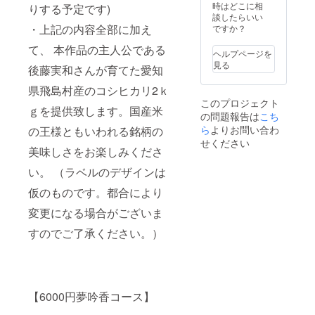
メッ
市又は
時はどこに相
がござ
りする予定です)
部に加
な吟
ザイン
セージ
近郊に
談したらいい
いま
えて、
香・繊
は仮の
動画等
・上記の内容全部に加え
て行い
ですか？
す。）
水谷酒
細な甘
もので
の配信
ます。
・作品
造の日
口の日
す。都
て、 本作品の主人公である
（作品
参加料
完成
本酒
ヘルプページを
本酒に
合によ
完成ま
金は別
後、本
「純米
見る
仕上げ
り変更
後藤実和さんが育てた愛知
で不定
途頂戴
編の限
大吟醸
まし
になる
期） ・
致しま
定公開
千瓢 雫
た。
県飛島村産のコシヒカリ2ｋ
場合が
希望者
す。な
(本編
取り」
「千瓢
ござい
このプロジェクト
による
お、
データ
ｇを提供致します。国産米
720ml
純米大
ますの
の問題報告は
こち
零号試
パー
のダウ
瓶1本
吟醸 s
でご了
写会及
ら
よりお問い合わ
ティは
の王様ともいわれる銘柄の
ンロー
（特別
雫取
承くだ
び試写
新型コ
ド用url
せください
記念ラ
り」と
さ
美味しさをお楽しみくださ
会後の
ロナウ
をメー
ベル）
はまた
い。）
パー
イルス
ルでお
を提供
違った
い。 （ラベルのデザインは
ティ参
の情勢
送りす
致しま
味わい
加権
によ
る予定
す。 南
の、も
仮のものです。都合により
（日時
り、実
です) ・
フラン
う一つ
未定・
施しな
上記の
ス5ッ星
変更になる場合がございま
の水谷
場所は
い場合
内容全
ホテル
酒造最
名古屋
がござ
すのでご了承ください。）
部に加
のソム
高ス
市又は
いま
えて
リエか
ペック
近郊に
す。）
「純米
ら「花
の純米
て行い
・作品
酒 めぐ
の香り
大吟醸
ます。
完成
る」・
を持
です。
参加料
後、本
「純米
ち、シ
（ラベ
【6000円夢吟香コース】
金は別
編の限
酒 千
ルキー
ルのデ
途頂戴
定公開
瓢」・
で表現
ザイン