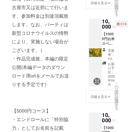
ー
られる
す。）
良俗に
による
ン
完成ま
詳細を見る
参加料
完成
造の日
を
貴重な
反しな
古屋市又は近郊にて行いま
活動報
選
で不定
金は別
後、本
本酒
択
チャン
いも
告及び
す
期） ・
途頂戴
編の限
「純米
る
スで
す。参加料金は別途頂戴致
の・機
メッ
希望者
致しま
定公開
酒 めぐ
す。
10,
種依存
セージ
による
す。な
(本編
る」
します。なお、パーティは
（ラベ
残り16
文字等
000
動画等
零号試
お、
円
データ
720ml
ルのデ
でない
の配信
写会及
パー
新型コロナウイルスの情勢
のダウ
瓶1本
ザイン
【1000
もので
（作品
び試写
ティは
ンロー
（特別
は仮の
0円お米
お願い
完成ま
会後の
により、実施しない場合が
新型コ
ド用url
記念ラ
もので
スペ
致しま
で不定
パー
ロナウ
をメー
ベル）
す。都
シャル
す。必
ございます。）
期） ・
ティ参
イルス
支援
ルでお
を提供
合によ
コー
ず備考
希望者
加権
者：
の情勢
送りす
致しま
り変更
ス】 ・
・作品完成後、本編の限定
欄にご
による
4人
（日時
によ
る予定
す。 淡
になる
エンド
希望の
零号試
未定・
お届
り、実
です) ・
麗辛
公開(本編データのダウン
場合が
ロール
お名前
写会及
け予
場所は
施しな
上記の
口、冷
ござい
に「特
をご記
定：
び試写
名古屋
い場合
内容全
ロード用urlをメールでお送
でも燗
ますの
別協
2022
入くだ
会後の
市又は
がござ
部に加
でも食
でご了
年04
力」と
さい。
パー
近郊に
りする予定です)
いま
えて、
こ
中酒と
月
承くだ
してお
） ・
の
ティ参
て行い
す。）
水谷酒
リ
して人
さ
名前を
メール
タ
加権
ます。
・作品
造の日
ー
気のお
い。）
記載
による
ン
（日時
詳細を見る
参加料
完成
本酒
を
酒で
（公序
活動報
選
未定・
金は別
後、本
「純米
択
す。食
良俗に
告及び
す
場所は
途頂戴
編の限
酒 千
る
品残渣
反しな
【5000円コース】
メッ
名古屋
致しま
定公開
瓢」
を堆肥
10,
いも
セージ
市又は
す。な
(本編
720ml
にして
・エンドロールに「特別協
の・機
000
動画等
近郊に
お、
円
データ
瓶1本
育てた
種依存
の配信
て行い
パー
のダウ
（特別
力」としてお名前を記載
愛知県
【1000
文字等
（作品
ます。
ティは
ンロー
記念ラ
産米