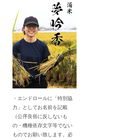
致しま
(本編
「純米
豊か。
は仮の
す。な
データ
吟醸 千
高級な
もので
お、
のダウ
瓢」・
白ワイ
す。都
パー
ンロー
「原酒
ンにも
合によ
ティは
ド用url
千瓢」
通じる
り変更
新型コ
をメー
720ml
すっき
になる
ロナウ
ルでお
瓶(特別
りした
場合が
イルス
送りす
記念ラ
味わ
ござい
の情勢
る予定
ベル)各
い。こ
ますの
によ
です) ・
1本の4
の日本
でご了
り、実
上記の
本セッ
酒は真
承くだ
施しな
内容全
トを提
の力作
さ
い場合
部に加
供する
であ
い。）
がござ
えて
お得な
る。」
いま
「純米
コース
と評価
す。）
大吟醸
です。
をいた
・作品
千瓢
（ラベ
だい
完成
奏」・
ルのデ
た、水
後、本
「純米
ザイン
谷酒造
編の限
・エンドロールに「特別協
大吟醸
は仮の
最高ス
定公開
千
もので
ペック
力」としてお名前を記載
(本編
瓢」・
す。都
のお酒
データ
「純米
合によ
です。
（公序良俗に反しないも
のダウ
大吟醸
り変更
水谷酒
ンロー
千瓢 雫
になる
造の繊
の・機種依存文字等でない
ド用url
取り」
場合が
細な酒
をメー
（特別
ござい
ものでお願い致します。必
質を最
ルでお
記念ラ
ますの
大限表