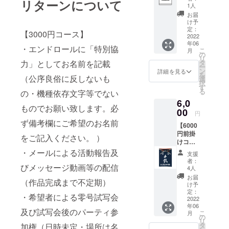
上記の
リターンについて
の王様
ク大冒
ロール
良俗に
による
1人
（日時
の情勢
内容に
ともい
険活劇
に「特
反しな
活動報
未定・
お届
によ
加え
われる
オー
別協
いも
告及び
け予
場所は
り、実
て、 本
銘柄の
ディオ
力」と
の・機
定：
メッ
名古屋
施しな
【3000円コース】
作品の
美味し
ドラ
してお
2022
種依存
セージ
市又は
い場合
主人公
さをお
マ。製
年06
名前を
文字等
動画等
・エンドロールに「特別協
近郊に
がござ
である
こ
楽しみ
月
品には
記載
でない
の
の配信
て行い
いま
後藤実
リ
くださ
本編の
（公序
もので
力」としてお名前を記載
タ
（作品
ます。
す。）
和さん
ー
い。
他オリ
良俗に
お願い
ン
完成ま
詳細を見る
参加料
・作品
が育て
を
（ラベ
ジナル
（公序良俗に反しないも
反しな
致しま
選
で不定
金は別
完成
た愛知
択
ルのデ
サウン
いも
す。必
す
期） ・
途頂戴
後、本
県飛島
る
ザイン
の・機種依存文字等でない
ドト
の・機
ず備考
希望者
致しま
編の限
村産の
は仮の
ラッ
6,0
種依存
欄にご
による
す。な
定公開
ものでお願い致します。必
酒米・
もので
ク、設
文字等
00
希望の
零号試
お、
円
(本編
夢吟香
す。都
定資料
でない
お名前
写会及
パー
ず備考欄にご希望のお名前
データ
（ゆめ
合によ
集等を
【6000
もので
をご記
び試写
ティは
のダウ
ぎん
り変更
含みま
円前掛
お願い
入くだ
をご記入ください。 ）
会後の
新型コ
ンロー
が）2ｋ
になる
す。
けコー
致しま
さい。
パー
ロナウ
ド用url
ｇを提
場合が
（音声
ス】 ・
す。必
・メールによる活動報告及
） ・
ティ参
イルス
支援
をメー
供致し
ござい
作品で
エンド
ず備考
メール
加権
者：
の情勢
ルでお
ます。
ますの
びメッセージ動画等の配信
すが
ロール
欄にご
による
4人
（日時
によ
送りす
通常は
でご了
データ
に「特
希望の
活動報
未定・
お届
り、実
る予定
食用と
（作品完成まで不定期）
承くだ
DVDの
別協
お名前
告及び
け予
場所は
施しな
です) ・
して出
さ
ため、
力」と
をご記
定：
メッ
名古屋
い場合
・希望者による零号試写会
上記の
回るこ
い。）
再生に
してお
2022
入くだ
セージ
市又は
がござ
内容全
とのな
年06
はPCが
名前を
さい。
動画等
近郊に
及び試写会後のパーティ参
いま
部に加
こ
い酒米
月
必要と
記載
） ・
の
の配信
て行い
す。）
えて、
リ
を食べ
なりま
（公序
メール
タ
加権（日時未定・場所は名
（作品
ます。
・作品
水谷酒