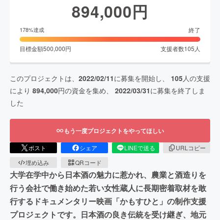
894,000
円
終了
178
%達成
目標金額
500,000
円
支援者数
105
人
このプロジェクトは、
2022/02/11
に募集を開始し、
105
人の支援
により
894,000
円の資金を集め、
2022/03/31
に募集を終了しま
した
もう一度プロジェクトをやってほしい
ポスト
シェア
LINEで送る
URLコピー
埋め込み
QRコード
大学在学中から日本酒の魅力に惹かれ、農業と酒造りを
行う会社で働き始めた若い女性蔵人に長期密着取材を敢
行するドキュメンタリー映画「かもすひと」の制作支援
プロジェクトです。日本酒の良き伝統を受け継ぎ、地元