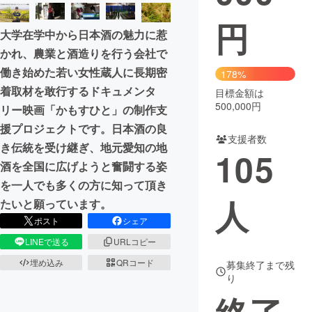
円
まちづくり・地域活性化
大学在学中から日本酒の魅力に惹
かれ、農業と酒造りを行う会社で
CAMPFIRE for Social Good
CAMPFIRE Creation
働き始めた若い女性蔵人に長期密
178%
CAMPFIREふるさと納税
machi-ya
コミュニティ
着取材を敢行するドキュメンタ
目標金額は
500,000円
リー映画「かもすひと」の制作支
援プロジェクトです。日本酒の良
支援者数
き伝統を受け継ぎ、地元愛知の地
105
酒を全国に広げようと奮闘する姿
を一人でも多くの方に知って頂き
人
たいと願っています。
ポスト
シェア
LINEで送る
URLコピー
埋め込み
QRコード
募集終了まで残
り