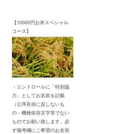
き2名様
までご
参加可
能です
（費用
【10000円お米スペシャル
は1名で
コース】
も2名で
も同
額）。1
回の最
大参加
人数は4
組8名様
で、2回
実施し
ます。
日程：
2022年
・エンドロールに「特別協
5月～6
月頃 (実
力」としてお名前を記載
施日時
は酒蔵
（公序良俗に反しないも
の製造
スケ
の・機種依存文字等でない
ジュー
ものでお願い致します。必
ルの都
合によ
ず備考欄にご希望のお名前
り、水