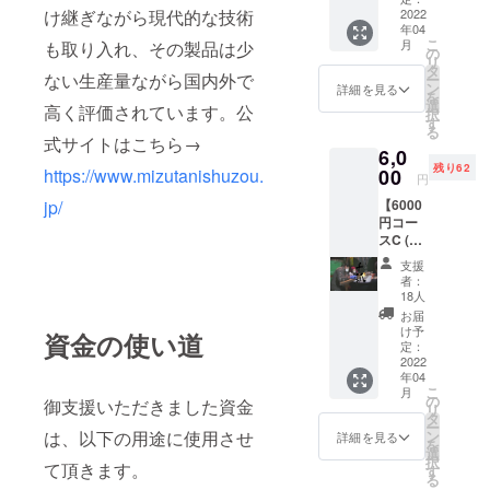
び試写
パー
次第、
け継ぎながら現代的な技術
め、未
2022
の・機
会後の
ティは
参加者
年04
成年者
種依存
パー
新型コ
を募集
こ
月
も取り入れ、その製品は少
の方は
文字等
の
ティ参
ロナウ
致しま
リ
ご購入
でない
タ
加権
イルス
す。）
ない生産量ながら国内外で
ー
いただ
もので
ン
（日時
詳細を見る
の情勢
・作品
を
けませ
お願い
選
未定・
によ
高く評価されています。公
完成
択
ん。 ・
致しま
す
場所は
り、実
後、本
る
エンド
す。必
式サイトはこちら→
名古屋
施しな
編の限
6,0
ロール
ず備考
市又は
い場合
定公開
残り62
に「特
https://www.mizutanishuzou.
00
欄にご
近郊に
がござ
円
(本編
別協
希望の
て行い
いま
データ
jp/
【6000
力」と
お名前
ます。
す。イ
のダウ
円コー
してお
をご記
参加料
ベント
ンロー
スC (純
名前を
入くだ
金は別
の開催
ド用url
米吟醸
記載
さい。
途頂戴
日時が
支援
をメー
千瓢)】
（公序
） ・
致しま
者：
決まり
ルでお
※リター
良俗に
メール
18人
す。な
次第、
送りす
ンに酒
反しな
による
お、
お届
参加者
る予定
類を含
いも
活動報
け予
パー
資金の使い道
を募集
です) ・
むた
の・機
定：
告及び
ティは
致しま
シネマ
め、未
2022
種依存
メッ
新型コ
す。）
フロン
年04
成年者
文字等
セージ
ロナウ
・作品
トの過
こ
月
の方は
でない
の
動画等
御支援いただきました資金
イルス
完成
去作品2
リ
ご購入
もので
タ
の配信
の情勢
後、本
本を提
ー
いただ
お願い
は、以下の用途に使用させ
ン
（作品
詳細を見る
によ
編の限
供致し
を
けませ
致しま
選
完成ま
り、実
定公開
ます。
択
て頂きます。
ん。 ・
す。必
す
で不定
施しな
(本編
『探偵
る
エンド
ず備考
期） ・