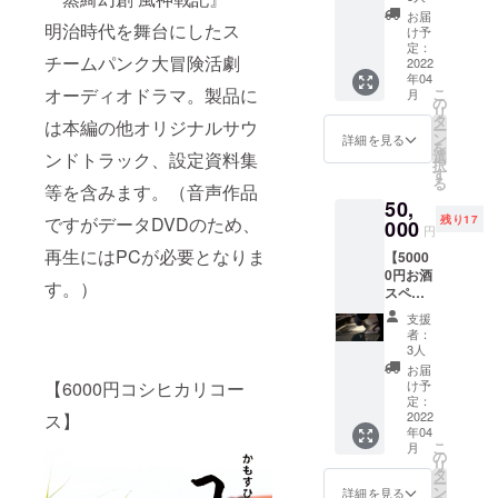
完成
ぎん
ますの
承くだ
リター
良俗に
活動報
（日時
お届
後、本
が）各2
でご了
明治時代を舞台にしたス
さ
ンに酒
反しな
告及び
け予
未定・
編の限
ｋｇず
承くだ
い。）
類を含
いも
定：
メッ
場所は
定公開
つを提
さ
チームパンク大冒険活劇
むた
2022
の・機
セージ
名古屋
(本編
供する
い。）
年04
め、未
種依存
動画等
市又は
データ
オーディオドラマ。製品に
お得な
こ
月
成年者
文字等
の
の配信
近郊に
のダウ
コース
リ
の方は
でない
タ
（作品
て行い
は本編の他オリジナルサウ
ンロー
です。
ー
ご購入
もので
ン
完成ま
詳細を見る
ます。
ド用url
（ラベ
を
いただ
お願い
選
ンドトラック、設定資料集
で不定
参加料
をメー
ルのデ
択
けませ
致しま
す
期） ・
金は別
ルでお
ザイン
る
ん。 ・
等を含みます。（音声作品
す。必
希望者
途頂戴
送りす
は仮の
50,
エンド
ず備考
による
致しま
る予定
もので
ですがデータDVDのため、
残り17
ロール
000
欄にご
零号試
す。な
円
です) ・
す。都
に「特
希望の
写会及
お、
上記の
合によ
再生にはPCが必要となりま
【5000
別協
お名前
び試写
パー
内容全
り変更
0円お酒
力」と
をご記
会後の
ティは
す。）
部に加
になる
スペ
してお
入くだ
パー
新型コ
えて、
場合が
シャル
名前を
さい。
ティ参
ロナウ
支援
水谷酒
ござい
コー
記載
） ・
加権
者：
イルス
造の代
ますの
ス】 ※
（公序
メール
3人
（日時
の情勢
表銘柄
でご了
リター
良俗に
による
未定・
お届
によ
「千
承くだ
ンに酒
反しな
【6000円コシヒカリコー
活動報
け予
場所は
り、実
瓢」の
さ
類を含
いも
定：
告及び
名古屋
施しな
ロゴ入
い。）
むた
2022
ス】
の・機
メッ
市又は
い場合
りオリ
年04
め、未
種依存
セージ
近郊に
がござ
ジナルT
こ
月
成年者
文字等
の
動画等
て行い
いま
シャツ1
リ
の方は
でない
タ
の配信
ます。
す。）
着と前
ー
ご購入
もので
ン
（作品
詳細を見る
参加料
・作品