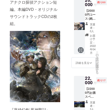
20,
（日時
施しな
部に加
アナクロ探偵アクション短
選び頂
分は日
（ラベ
残り80
に「特
000
欄にご
未定・
い場合
円
えて、
けま
本酒の
ルのデ
別協
希望の
場所は
編。本編DVD・オリジナル
がござ
水谷酒
す。
最高ア
ザイン
【2000
力」と
お名前
名古屋
いま
造の代
（デザ
ルコー
は仮の
0円コー
してお
をご記
サウンドトラックCDの2枚
市又は
す。）
表銘柄
インは
ル度数
もので
ス (純米
名前を
入くだ
近郊に
・作品
「千
仮のも
である
す。都
大吟醸
組。
記載
さい。
て行い
完成
支援
瓢」の
ので
21度。
合によ
千瓢 雫
（公序
） ・
ます。
者：
後、本
ロゴ入
す。都
キレが
り変更
取り)】
良俗に
メール
0人
参加料
編の限
りオリ
合によ
ありな
になる
※リター
反しな
による
金は別
お届
定公開
ジナ前
り変更
がら甘
場合が
ンに酒
いも
活動報
け予
途頂戴
・上記
掛け1着
になる
口で飲
ござい
類を含
の・機
定：
告及び
致しま
の内容
を提供
場合が
みやす
ますの
むた
2022
種依存
メッ
す。な
に加え
致しま
ござい
い普通
年04
でご了
め、未
文字等
セージ
お、
て、本
す。色
こ
ますの
月
酒原酒
承くだ
成年者
でない
の
動画等
パー
作品の
は紺、
リ
でご了
です。
さ
の方は
もので
タ
の配信
ティは
主人公
フリー
ー
承くだ
（ラベ
い。）
ご購入
お願い
ン
（作品
詳細を見る
新型コ
である
サイズ
を
さ
ルのデ
いただ
致しま
選
完成ま
ロナウ
後藤実
です。
択
い。）
ザイン
けませ
す。必
す
で不定
イルス
和さん
（デザ
る
は仮の
ん。 ・
ず備考
期） ・
の情勢
が育て
インは
もので
22,
エンド
欄にご
希望者
によ
た愛知
仮のも
す。都
残り17
ロール
000
希望の
による
り、実
円
県飛島
ので
合によ
に「特
お名前
零号試
施しな
村産の
す。都
り変更
【2200
別協
をご記
写会及
い場合
コシヒ
合によ
になる
0円お酒
力」と
入くだ
び試写
がござ
カリと
り変更
場合が
スペ
してお
さい。
会後の
いま
酒米・
になる
ござい
シャル
名前を
） ・
パー
す。）
支援
夢吟香
場合が
ますの
コー
記載
メール
ティ参
者：
・作品
（ゆめ
ござい
でご了
ス】 ※
（公序
『蒸綺幻創 風神戰記』
による
3人
加権