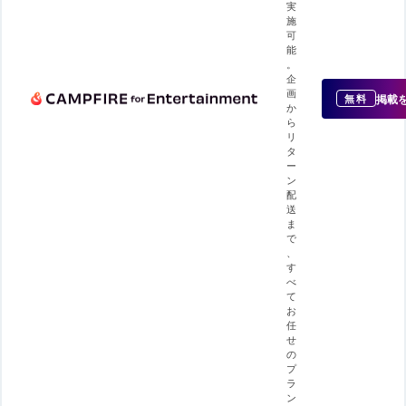
実
施
可
能
。
企
画
掲載
無料
か
ら
リ
タ
ー
ン
配
送
ま
で
、
す
べ
て
お
任
せ
の
プ
ラ
ン