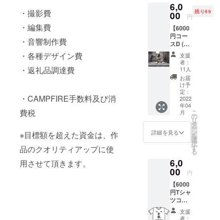
い場合
データ
ノマ
6,0
ロール
欄にご
希望者
がござ
のダウ
ド』 ど
・撮影費
残り69
に「特
00
希望の
による
いま
円
ンロー
ことな
別協
お名前
零号試
す。イ
ド用url
・編集費
く昭和
【6000
力」と
をご記
写会及
ベント
をメー
の香り
円コー
してお
入くだ
び試写
の開催
・音響制作費
ルでお
漂うア
スD (原
名前を
さい。
会後の
日時が
送りす
ナクロ
酒 千
記載
） ・
・各種デザイン費
パー
決まり
支援
る予定
探偵ア
瓢)】 ※
（公序
メール
ティ参
者：
次第、
です) ・
クショ
リター
良俗に
・返礼品調達費
による
11人
加権
参加者
上記の
ン短
ンに酒
反しな
活動報
（日時
お届
を募集
内容に
編。本
類を含
いも
告及び
け予
未定・
致しま
加え
編
むた
の・機
定：
メッ
場所は
す。）
て、 本
DVD・
・CAMPFIRE手数料及び消
め、未
2022
種依存
セージ
名古屋
・作品
作品の
オリジ
年04
成年者
文字等
動画等
市又は
完成
費税
主人公
こ
ナルサ
月
の方は
でない
の
の配信
近郊に
後、本
である
リ
ウンド
ご購入
もので
タ
（作品
て行い
編の限
後藤実
ー
トラッ
いただ
お願い
ン
完成ま
詳細を見る
ます。
※目標額を超えた資金は、作
定公開
和さん
を
クCDの
けませ
致しま
選
で不定
参加料
(本編
が育て
択
2枚組。
ん。 ・
す。必
す
品のクオリティアップに使
期） ・
金は別
データ
た愛知
る
『蒸綺
エンド
ず備考
希望者
途頂戴
のダウ
県飛島
幻創 風
6,0
ロール
用させて頂きます。
欄にご
による
致しま
ンロー
村産の
神戰
に「特
00
希望の
零号試
す。な
円
ド用url
コシヒ
記』 明
別協
お名前
写会及
お、
をメー
カリ2ｋ
治時代
【6000
力」と
をご記
び試写
パー
ルでお
ｇを提
を舞台
円Tシャ
してお
入くだ
会後の
ティは
送りす
供致し
にした
ツコー
名前を
さい。
パー
新型コ
る予定
ます。
スチー
ス】 ・
記載
） ・
ティ参
ロナウ
支援
です) ・
国産米
ムパン
エンド
（公序
メール
加権
者：
イルス