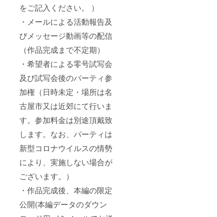
谷酒造
をご記入ください。 ）
より指
定させ
・メールによる活動報告及
て頂き
ますの
びメッセージ動画等の配信
で何卒
（作品完成まで不定期）
ご了承
くださ
・希望者による零号試写会
い) 場
所：水
及び試写会後のパーティ参
谷酒造
(愛知県
加権（日時未定・場所は名
愛西市
高場町
古屋市又は近郊にて行いま
久田山
す。参加料金は別途頂戴致
12) ※往
復交通
します。なお、パーティは
費は購
入費用
新型コロナウイルスの情勢
に含ま
れませ
により、実施しない場合が
ん。
ございます。）
・作品完成後、本編の限定
公開(本編データのダウン