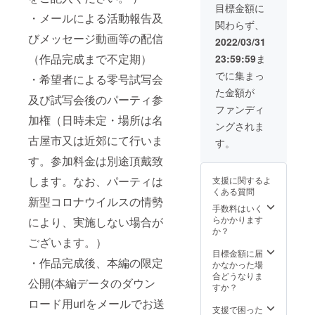
す。都
力」と
入くだ
会後の
目標金額に
新型コ
をメー
記念ラ
合によ
してお
・メールによる活動報告及
さい。
パー
ロナウ
ルでお
ベル）
り変更
関わらず、
名前を
） ・
ティ参
イルス
送りす
を提供
になる
びメッセージ動画等の配信
記載
メール
加権
2022/03/31
の情勢
る予定
致しま
場合が
（公序
による
（日時
によ
です) ・
す。 愛
（作品完成まで不定期）
ござい
23:59:59
ま
良俗に
活動報
未定・
り、実
上記の
知県産
ますの
反しな
告及び
場所は
でに集まっ
施しな
内容全
・希望者による零号試写会
の酒造
でご了
いも
メッ
名古屋
い場合
部に加
好適
承くだ
た金額が
の・機
セージ
市又は
及び試写会後のパーティ参
がござ
えて、
米“夢吟
さ
種依存
動画等
近郊に
ファンディ
いま
水谷酒
香”を愛
い。）
文字等
の配信
加権（日時未定・場所は名
て行い
す。）
造の日
知県の
ングされま
でない
（作品
ます。
・作品
本酒
田んぼ
古屋市又は近郊にて行いま
もので
完成ま
参加料
す。
完成
「純米
で作
お願い
で不定
金は別
後、本
大吟醸
り、愛
す。参加料金は別途頂戴致
致しま
期） ・
途頂戴
編の限
千瓢」
知県産
す。必
希望者
致しま
定公開
720ml
します。なお、パーティは
の酵母
支援に関するよ
ず備考
による
す。な
(本編
瓶1本
を使
くある質問
欄にご
零号試
お、
データ
新型コロナウイルスの情勢
（特別
い、愛
希望の
写会及
手数料はいく
パー
のダウ
記念ラ
知県の
お名前
び試写
らかかります
により、実施しない場合が
ティは
ンロー
ベル）
蔵で醸
をご記
会後の
か？
新型コ
ド用url
を提供
した
入くだ
ございます。）
パー
ロナウ
をメー
致しま
オール
さい。
ティ参
目標金額に届
イルス
ルでお
す。 自
愛知の
・作品完成後、本編の限定
） ・
加権
かなかった場
の情勢
送りす
社ブレ
純米大
メール
（日時
合どうなりま
によ
る予定
ンド酵
吟醸で
公開(本編データのダウン
による
未定・
すか？
り、実
です) ・
母を使
す。
活動報
場所は
施しな
上記の
ロード用urlをメールでお送
用し、
（ラベ
告及び
名古屋
支援で困った
い場合
内容全
華やか
ルのデ