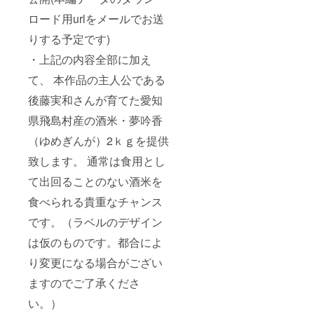
明治時
代に建
ロード用urlをメールでお送
てられ
りする予定です)
た蔵も
現役の
・上記の内容全部に加え
施設や
酒造り
て、 本作品の主人公である
の器具
等を目
後藤実和さんが育てた愛知
にしな
がら酒
県飛島村産の酒米・夢吟香
造りの
工程を
（ゆめぎんが）2ｋｇを提供
学び、
致します。 通常は食用とし
地酒と
地元産
て出回ることのない酒米を
食材で
作った
食べられる貴重なチャンス
肴のマ
リアー
です。（ラベルのデザイン
ジュを
堪能す
は仮のものです。都合によ
る試飲
り変更になる場合がござい
もお楽
しみい
ますのでご了承くださ
ただけ
ます。1
い。）
口につ