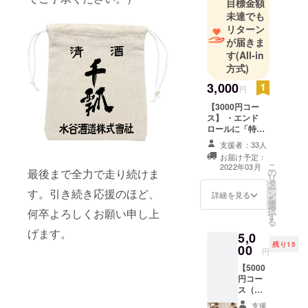
目標金額
未達でも
リターン
が届きま
す
(All-in
方式)
3,000
円
【3000円コー
ス】 ・エンド
ロールに「特別
協力」としてお
支援者：33人
名前を記載（公
お届け予定：
序良俗に反しな
こ
2022年03月
最後まで全力で走り続けま
の
いもの・機種依
リ
タ
存文字等でない
ー
す。引き続き応援のほど、
ン
ものでお願い致
詳細を見る
を
選
します。必ず備
択
何卒よろしくお願い申し上
す
考欄にご希望の
る
お名前をご記入
げます。
5,0
ください。 ） ・
残り15
00
メールによる活
円
動報告及びメッ
【5000
セージ動画等の
円コー
配信（作品完成
ス（シ
まで不定期） ・
ネマフ
希望者による零
支援