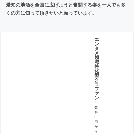
愛知の地酒を全国に広げようと奮闘する姿を一人でも多
くの方に知って頂きたいと願っています。
エ
ン
タ
メ
領
域
特
化
型
ク
ラ
フ
ァ
ン
手
数
料
0
円
か
ら