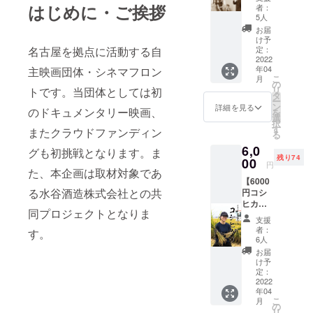
ロント
はじめに・ご挨拶
号試写会及び試
者：
作品二
5人
写会後のパー
本セッ
ティ参加権（日
お届
ト）】
け予
時未定・場所は
・エン
名古屋を拠点に活動する自
定：
名古屋市又は近
ドロー
2022
郊にて行いま
年04
主映画団体・シネマフロン
ルに
す。参加料金は
こ
月
「特別
の
別途頂戴致しま
リ
トです。当団体としては初
協力」
タ
す。なお、パー
ー
として
ン
詳細を見る
ティは新型コロ
のドキュメンタリー映画、
を
お名前
選
ナウイルスの情
択
を記載
す
またクラウドファンディン
勢により、実施
る
（公序
しない場合がご
6,0
良俗に
グも初挑戦となります。ま
ざいます。イベ
残り74
反しな
00
ントの開催日時
円
た、本企画は取材対象であ
いも
が決まり次第、
【6000
の・機
参加者を募集致
る水谷酒造株式会社との共
円コシ
種依存
します。） ・作
ヒカリ
文字等
品完成後、本編
同プロジェクトとなりま
コー
でない
の限定公開(本編
支援
ス】 ・
もので
者：
データのダウン
す。
エンド
お願い
6人
ロード用urlを
ロール
致しま
お届
メールでお送り
に「特
す。必
け予
する予定です)
別協
ず備考
定：
力」と
2022
欄にご
年04
してお
希望の
こ
月
名前を
お名前
の
リ