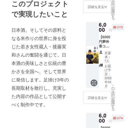
記載
このプロジェクト
をご記
タ
ー
（公序
入くだ
ン
詳細を見る
を
良俗に
さい。
選
で実現したいこと
択
反しな
） ・
す
る
いも
メール
6,0
の・機
による
残り73
種依存
00
活動報
日本酒、そしてその原料と
円
文字等
告及び
【6000
なる米作りの世界に身を投
でない
メッ
円夢吟
もので
セージ
じた若き女性蔵人・後藤実
香コー
お願い
動画等
ス】 ・
致しま
の配信
支援
和さんの奮闘を通じて、日
エンド
す。必
（作品
者：
ロール
ず備考
完成ま
7人
本酒の美味しさと伝統の豊
に「特
欄にご
で不定
お届
別協
希望の
期） ・
け予
かさを全国へ、そして世界
力」と
お名前
定：
希望者
してお
2022
をご記
に発信します。足掛け3年の
による
年04
名前を
入くだ
零号試
こ
月
長期取材を敢行し、充実し
記載
さい。
の
写会及
リ
（公序
） ・
タ
び試写
ー
た内容の作品として公開す
良俗に
メール
ン
会後の
詳細を見る
を
反しな
による
選
パー
べく制作中です。
択
いも
活動報
す
ティ参
る
の・機
告及び
加権
6,0
種依存
メッ
（日時
残り74
文字等
00
セージ
未定・
円
でない
動画等
場所は
【6000