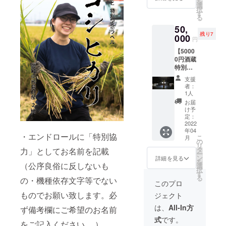
掛けを
を
いただ
お願い
選
完成ま
金は別
完成
セット
択
けませ
致しま
す
で不定
途頂戴
後、本
で提供
る
ん。 ・
す。必
期） ・
致しま
編の限
するお
50,
エンド
ず備考
希望者
す。な
定公開
得な
残り7
ロール
000
欄にご
による
お、
円
(本編
コース
に「特
希望の
零号試
パー
データ
です。T
【5000
別協
お名前
写会及
ティは
のダウ
シャツ
0円酒蔵
力」と
をご記
び試写
新型コ
ンロー
の色は
特別見
してお
入くだ
会後の
ロナウ
ド用url
白、サ
学コー
名前を
さい。
パー
イルス
支援
をメー
イズは
ス（試
記載
） ・
ティ参
者：
の情勢
ルでお
S、M、
飲付
（公序
メール
1人
加権
によ
送りす
L、XL
き）】
良俗に
による
（日時
お届
り、実
る予定
からお
※リター
反しな
活動報
け予
未定・
施しな
です) ・
選び頂
ンに酒
いも
定：
告及び
場所は
い場合
上記の
けま
類を含
2022
の・機
メッ
名古屋
がござ
内容全
す。前
年04
むた
種依存
セージ
市又は
・エンドロールに「特別協
いま
部に加
こ
掛けの
月
め、未
文字等
の
動画等
近郊に
す。）
えて、
リ
色は
成年者
でない
タ
力」としてお名前を記載
の配信
て行い
・作品
水谷酒
ー
紺、フ
の方は
もので
ン
（作品
詳細を見る
ます。
完成
造の日
を
リーサ
ご購入
（公序良俗に反しないも
お願い
選
完成ま
参加料
後、本
本酒
択
イズで
いただ
致しま
す
で不定
金は別
編の限
「純米
る
す。
の・機種依存文字等でない
けませ
す。必
期） ・
このプロ
途頂戴
定公開
大吟醸
（いず
ん。 ・
ず備考
希望者
致しま
(本編
千瓢
ものでお願い致します。必
れもデ
ジェクト
エンド
欄にご
による
す。な
データ
奏」
ザイン
ロール
希望の
零号試
は、
All-In方
お、
ず備考欄にご希望のお名前
のダウ
720ml
は仮の
に「特
お名前
写会及
パー
ンロー
瓶1本
もので
式
です。
別協
をご記
び試写
をご記入ください。 ）
ティは
ド用url
（特別