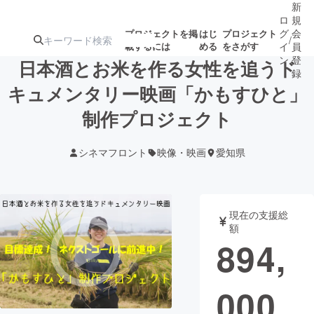
新
ロ
規
グ
会
プロジェクトを掲
はじ
プロジェクト
/
載するには
める
をさがす
イ
員
ン
登
日本酒とお米を作る女性を追うド
録
キュメンタリー映画「かもすひと」
制作プロジェクト
人気のプロ
注目のリ
注目の新着プロ
募集終了が近いプ
もうすぐ公開
ジェクト
ターン
ジェクト
ロジェクト
されます
シネマフロント
映像・映画
愛知県
アート・写真
音楽
現在の支援総
テクノロジー・ガジェット
ゲーム・サ
額
894,
映像・映画
書籍・雑誌
000
ビジネス・起業
チャレンジ