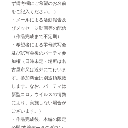
送りす
ベル）
ず備考欄にご希望のお名前
でご了
した自
る予定
720ml
承くだ
信の逸
をご記入ください。 ）
です) ・
瓶各1本
さ
品酒で
上記の
の3本
い。）
す。
・メールによる活動報告及
内容全
セット
（ラベ
部に加
を提供
ルのデ
びメッセージ動画等の配信
えて、
するお
ザイン
本作品
得な
は仮の
（作品完成まで不定期）
の主人
コース
もので
公であ
です。
・希望者による零号試写会
す。都
る後藤
（ラベ
合によ
実和さ
及び試写会後のパーティ参
ルのデ
り変更
ん本人
ザイン
になる
加権（日時未定・場所は名
の案内
は仮の
場合が
によ
もので
ござい
古屋市又は近郊にて行いま
る、水
す。都
ますの
谷酒造
合によ
でご了
す。参加料金は別途頂戴致
(愛知県
り変更
承くだ
愛西市)
になる
します。なお、パーティは
さ
の酒蔵
場合が
い。）
特別見
新型コロナウイルスの情勢
ござい
学およ
ますの
により、実施しない場合が
び製品
でご了
の試飲
承くだ
ございます。）
を体
さ
験。 創
い。）
・作品完成後、本編の限定
業は幕
末頃、
公開(本編データのダウン