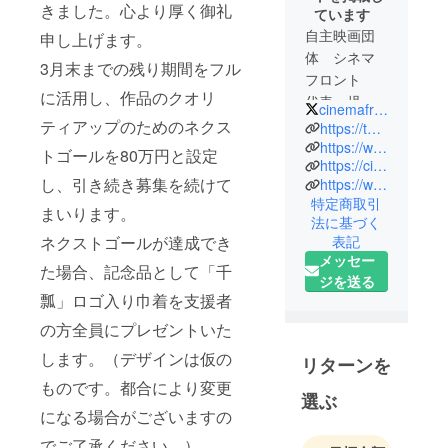
きました。心より厚く御礼
ています
自主映画団
申し上げます。
体 シネマ
3月末までの残り期間をフル
フロント
に活用し、作品のクオリ
代表 児玉
cinemafrontjp
篤史
ティアップのためのネクス
https://twitter.com/cinemafrontjp
https://www.instagram.com/cinemafrontjp/
トゴールを80万円と設定
https://cinemafrontjp.booth.pm/
し、引き続き募集を続けて
https://www.youtube.com/user/cinemafrontjp
特定商取引
まいります。
法に基づく
ネクストゴールが達成でき
表記
メッセー
た場合、記念品として「千
ジを送る
瓢」ロゴ入り巾着を支援者
の方全員にプレゼントいた
します。（デザインは仮の
リターンを
ものです。都合により変更
選ぶ
になる場合がございますの
でご了承ください。）