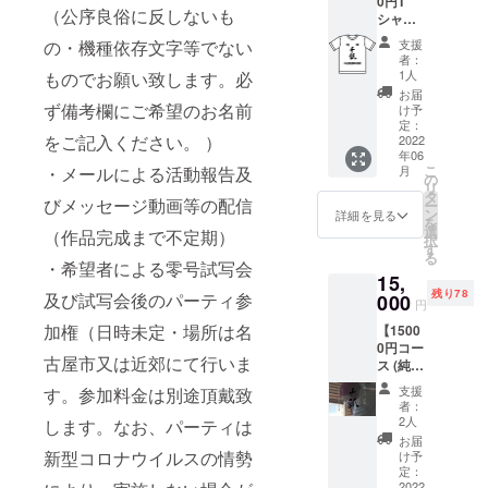
0円T
でない
完成ま
参加料
新型コ
ド用url
（公序良俗に反しないも
ベル）
「あい
シャ
もので
で不定
金は別
ロナウ
をメー
を提供
ちのか
ツ・前
お願い
期） ・
途頂戴
の・機種依存文字等でない
イルス
支援
ルでお
致しま
おり」
掛け
致しま
希望者
致しま
者：
の情勢
送りす
す。 岐
を使っ
セット
す。必
による
1人
ものでお願い致します。必
す。な
によ
る予定
阜県産
た純米
コー
ず備考
零号試
お、
お届
り、実
です) ・
の酒造
酒を、
ス】 ・
ず備考欄にご希望のお名前
欄にご
写会及
け予
パー
施しな
上記の
好適
「R」の
エンド
希望の
定：
び試写
ティは
い場合
内容全
米“ひだ
マーク
をご記入ください。 ）
ロール
2022
お名前
会後の
新型コ
がござ
部に加
ほま
が特徴
年06
に「特
をご記
パー
ロナウ
いま
えて、
こ
・メールによる活動報告及
れ”を
月
のリ
別協
入くだ
の
ティ参
イルス
す。）
水谷酒
リ
60％ま
ユース
力」と
さい。
タ
加権
の情勢
・作品
びメッセージ動画等の配信
造の日
ー
で磨い
瓶に詰
してお
） ・
ン
（日時
詳細を見る
によ
完成
本酒
を
た純米
めまし
名前を
メール
選
未定・
（作品完成まで不定期）
り、実
後、本
「純米
択
酒で
た。
記載
による
す
場所は
施しな
編の限
吟醸 千
る
す。柔
（ラベ
（公序
活動報
・希望者による零号試写会
名古屋
い場合
定公開
瓢」
らかな
ルのデ
15,
良俗に
告及び
市又は
がござ
(本編
720ml
口当た
ザイン
残り78
及び試写会後のパーティ参
反しな
000
メッ
近郊に
いま
円
データ
瓶1本
りです
は仮の
いも
セージ
て行い
す。）
のダウ
（特別
が、の
加権（日時未定・場所は名
もので
【1500
の・機
動画等
ます。
・作品
ンロー
記念ラ
どごし
す。都
0円コー
種依存
の配信
参加料
完成
ド用url
古屋市又は近郊にて行いま
ベル）
にコク
合によ
ス (純米
文字等
（作品
金は別
後、本
をメー
を提供
があ
り変更
大吟醸
でない
完成ま
途頂戴
編の限
支援
す。参加料金は別途頂戴致
ルでお
致しま
り、ど
になる
千瓢
もので
で不定
致しま
者：
定公開
送りす
す。 岐
んな食
場合が
奏)】 ※
お願い
期） ・
2人
します。なお、パーティは
す。な
(本編
る予定
阜県産
事にも
ござい
リター
致しま
希望者
お、
お届
データ
です) ・
の酒造
合わせ
ますの
ンに酒
す。必
新型コロナウイルスの情勢
による
け予
パー
のダウ
上記の
好適
ること
でご了
類を含
ず備考
定：
零号試
ティは
ンロー
内容全
米“ひだ
ができ
承くだ
むた
2022