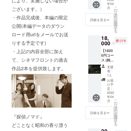
により、実施しない場合が
欄にご
写会及
新型コ
ド用url
部に加
ほま
ます。
年04
さ
め、未
希望の
び試写
ロナウ
をメー
えて、
こ
れ”を
月
ございます。）
（ラベ
い。）
成年者
お名前
の
会後の
イルス
ルでお
水谷酒
リ
55％ま
ルのデ
の方は
をご記
タ
パー
の情勢
送りす
・作品完成後、本編の限定
造の日
ー
で磨い
ザイン
ご購入
入くだ
ン
ティ参
詳細を見る
によ
る予定
本酒
を
た純米
は仮の
いただ
さい。
選
加権
り、実
公開(本編データのダウン
です) ・
「原酒
択
吟醸酒
もので
けませ
） ・
す
（日時
施しな
上記の
千瓢」
る
です。
す。都
ん。 ・
メール
ロード用urlをメールでお送
未定・
い場合
内容全
720ml
柔らか
合によ
18,
エンド
による
場所は
がござ
部に加
瓶1本
な口当
り変更
残り79
ロール
りする予定です)
000
活動報
名古屋
いま
円
えて、
（特別
たりと
になる
に「特
告及び
市又は
す。）
水谷酒
記念ラ
ほのか
・上記の内容全部に加え
場合が
【1800
別協
メッ
近郊に
・作品
造の代
ベル）
な香り
ござい
0円コー
力」と
セージ
て行い
完成
表銘柄
を提供
て、シネマフロントの過去
が料理
ますの
ス (純米
してお
動画等
ます。
後、本
「千
致しま
を引き
でご了
大吟醸
名前を
の配信
参加料
編の限
支援
作品2本を提供致します。
瓢」の
す。 愛
立てま
承くだ
千瓢)】
記載
（作品
金は別
者：
定公開
ロゴ入
知県産
す。水
さ
※リター
（公序
完成ま
1人
途頂戴
(本編
りオリ
の飯米
谷酒造
い。）
ンに酒
良俗に
で不定
致しま
お届
データ
ジナルT
「あい
ののお
類を含
反しな
期） ・
け予
す。な
のダウ
シャツ1
ちのか
酒を
むた
いも
定：
希望者
お、
ンロー
着を提
おり」
知って
め、未
2022
の・機
による
パー
ド用url
供致し
で醸し
頂くに
年04
成年者
種依存
零号試
ティは
をメー
ます。
こ
た当社
月
は持っ
の方は
文字等
の
写会及
新型コ
ルでお
色は
リ
のロン
て来い
ご購入
でない
タ
び試写
ロナウ
送りす
白、サ
ー
グセ
の、ス
いただ
もので
ン
会後の
詳細を見る
イルス
る予定
イズは
を
ラー酒
タン
『探偵ノマド』
けませ
お願い
選
パー
の情勢
です) ・
S、M、
択
です。
ダード
ん。 ・
致しま
す
ティ参
によ
上記の
L、XL
る
どことなく昭和の香り漂う
アル
商品で
エンド
す。必
加権
り、実
内容全
からお
コール
す。
ロール
ず備考