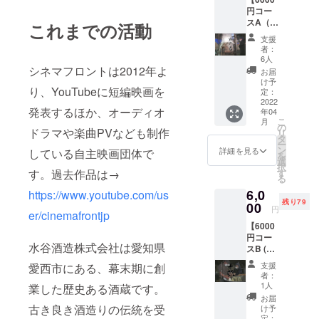
もので
の配信
名古屋
円コー
お願い
（作品
市又は
スA（純
致しま
これまでの活動
完成ま
近郊に
米酒 め
す。必
で不定
て行い
支援
ぐ
ず備考
期） ・
ます。
者：
る）】
欄にご
希望者
6人
参加料
※リター
シネマフロントは2012年よ
希望の
による
金は別
お届
ンに酒
お名前
零号試
け予
途頂戴
り、YouTubeに短編映画を
類を含
をご記
定：
写会及
致しま
むた
2022
入くだ
び試写
す。な
発表するほか、オーディオ
年04
め、未
さい。
会後の
お、
こ
月
成年者
） ・
の
パー
パー
ドラマや楽曲PVなども制作
リ
の方は
メール
タ
ティ参
ティは
ー
ご購入
による
ン
加権
詳細を見る
している自主映画団体で
新型コ
を
いただ
活動報
選
（日時
ロナウ
択
けませ
告及び
す。過去作品は→
す
未定・
イルス
る
ん。 ・
メッ
場所は
の情勢
6,0
https://www.youtube.com/us
エンド
セージ
名古屋
によ
残り79
ロール
00
動画等
市又は
り、実
円
er/cinemafrontjp
に「特
の配信
近郊に
施しな
【6000
別協
（作品
て行い
い場合
円コー
力」と
完成ま
ます。
がござ
水谷酒造株式会社は愛知県
スB (純
してお
で不定
参加料
いま
米酒 千
名前を
期） ・
金は別
す。イ
支援
愛西市にある、幕末期に創
瓢)】 ※
記載
希望者
途頂戴
者：
ベント
リター
（公序
による
1人
業した歴史ある酒蔵です。
致しま
の開催
ンに酒
良俗に
零号試
す。な
お届
日時が
類を含
反しな
古き良き酒造りの伝統を受
写会及
け予
お、
決まり
むた
いも
定：