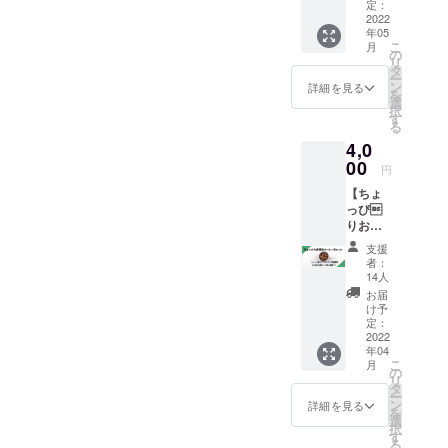
スパイ
ンク一
定：
店が難
スキッ
2022
杯付
しい場
年05
トと応
き！ ご
合は、
こ
月
援セッ
来店時
の
メール
リ
ト！】
にメー
タ
にでお
ー
・なが
ルの画
ン
知らせ
詳細を見る
を
らびっ
面をお
選
くださ
択
と特製
見せく
す
い。 グ
る
カレー
ださ
ランド
4,0
のスパ
い。 と
オープ
イス
00
ちの君
ン後で
円
キット
は恋愛
あって
【ちょ
・作り
初心者
も、同
っぴ
方レシ
なので
内容の
りお得
ピ ・オ
アドバ
品をご
なコー
リジナ
イスは
提供さ
支援
ヒーチ
ルマグ
全く役
せて頂
者：
ケッ
カップ
に立た
14人
きま
ト】
・オリ
ないか
す！ そ
お届
コー
ジナル
と思い
け予
の場
ヒー、
コース
定：
ます
合、3ヶ
もしく
2022
ター ・
が、一
月以内
年04
は通常
thanks
生懸命
にお越
こ
月
ソフト
ギャグ
の
お答え
し頂き
リ
ドリン
動画
タ
させて
ますよ
ー
クの11
〈スパ
ン
頂きま
詳細を見る
うお願
を
杯分の
イス料
選
す！ ※
い致し
択
回数券
理人
す
ご相談
ます。
る