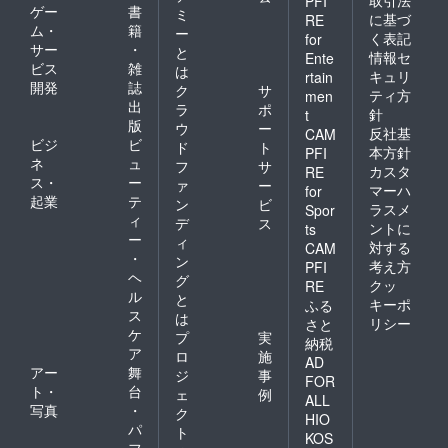
PFI
ゲー
書
ミ
に基づ
RE
ム・
籍
ー
く表記
for
サー
・
と
情報セ
Ente
ビス
雑
は
キュリ
rtain
開発
誌
ク
サ
ティ方
men
出
ラ
ポ
針
t
版
ウ
ー
反社基
CAM
ビジ
ビ
ド
ト
本方針
PFI
ネ
ュ
フ
サ
カスタ
RE
ス・
ー
ァ
ー
マーハ
for
起業
テ
ン
ビ
ラスメ
Spor
ィ
デ
ス
ントに
ts
ー
ィ
対する
CAM
・
ン
考え方
PFI
ヘ
グ
クッ
RE
ル
と
キーポ
ふる
ス
は
リシー
さと
ケ
プ
実
納税
ア
ロ
施
AD
アー
舞
ジ
事
FOR
ト・
台
ェ
例
ALL
写真
・
ク
HIO
パ
ト
KOS
フ