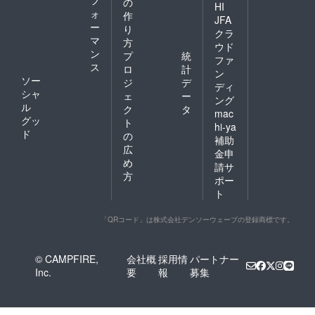
の
HI
ォ
作
JFA
ー
り
クラ
マ
方
ウド
ン
プ
統
ファ
ス
ロ
計
ン
ソー
ジ
デ
ディ
シャ
ェ
ー
ング
ル
ク
タ
mac
グッ
ト
hi-ya
ド
の
補助
広
金申
め
請サ
方
ポー
ト
「QRコード」は株式会社デンソーウェーブの登録商標です。
© CAMPFIRE,
会社概
採用情
パートナー
Inc.
要
報
募集