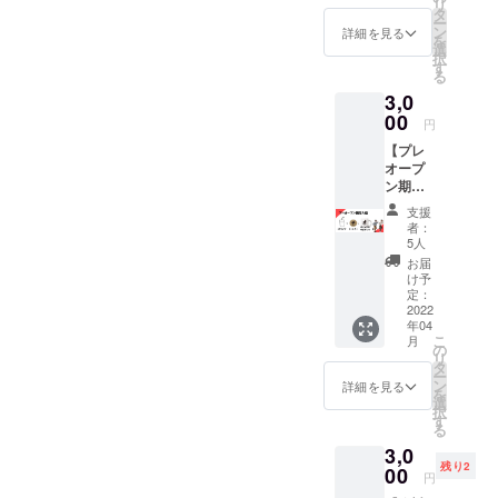
リ
ジナル
表記
タ
せて頂
はでき
ー
コース
は、２
ン
きま
詳細を見る
ません
を
ターの
年間以
選
す。】
択
セット
上の掲
す
リター
る
になり
載をお
ン品の
3,0
ます！
約束い
準備の
thanks
00
たしま
為、5月
円
ギャグ
す。 ※
以降ご
【プレ
動画は
掲載希
来店時
オープ
メール
望のお
にお渡
ン期間
で、お
名前・
しさせ
への入
手紙と
もしく
て頂き
支援
店＆記
コース
は表記
ます。
者：
念品の
ターは
を備考
5人
メール
セッ
ご登録
にてご
画面を
お届
ト！】
頂いた
指定く
け予
ご提示
プレ
住所に
定：
ださ
くださ
オープ
2022
発送さ
い。
い。 ま
年04
ン期間
せて頂
た郵送
こ
月
（3月31
きま
の
は上乗
リ
日(木)〜
す！ 上
タ
せ800円
ー
4月2日
乗せ額
ン
詳細を見る
で可能
を
（土）
が増す
選
になり
択
の3日
毎に、
す
ます。
る
間）へ
とちの
ご希望
3,0
の入店
君の
の方
残り2
＆記念
00
ギャグ
は、そ
円
品のオ
にキレ
の旨と