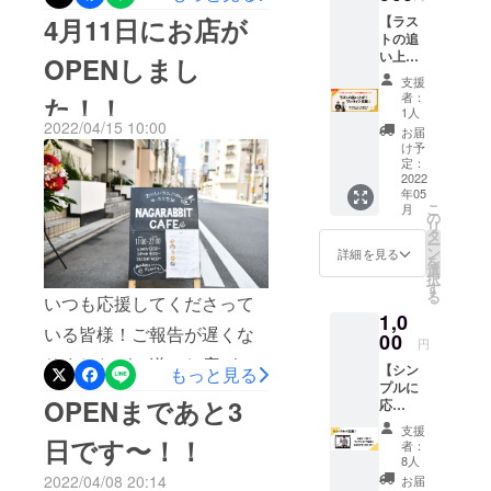
なりました。集まった支援
ような、沢山の方々からの
4月11日にお店が
【ラス
金は、お店の為に大切に使
トの追
応援を感じる日々でした！
い上
わせて頂きます。●リターン
OPENしまし
本当にありがとうございま
げ！ワ
支援
についてリターン品につき
ンコイ
者：
た！！
す。おかげさまで当初の目
ン応援
1人
ましては、これから確認・
2022/04/15 10:00
♪】 直
お届
標額は突破しましたが、よ
筆のお
け予
発注等の準備を行なって行
礼メッ
定：
り良いお店にする為にラス
セージ
2022
きます。情報が整理できて
年05
ト1日まで駆け抜けたいと思
を画像
こ
月
いったものから順にメール
にして
の
います！最後まで応援いた
リ
メール
タ
にてお知らせさせて頂いて
ー
でお送
ン
詳細を見る
だきますと幸いで
を
りさせ
選
おります。想像以上にお店
択
て頂き
す・・・！リターン品につ
す
る
いつも応援してくださって
ます。
の営業が忙しく、なかなか
きまして、明日以降に集計
1,0
上乗せ
いる皆様！ご報告が遅くな
手間取ってしまっている状
はもち
00
円
し順にご連絡させて頂きた
ろん大
りましたが、遂にお店が
況です・・・！お待たせし
【シン
もっと見る
歓迎で
いと思います。ちなみにお
プルに
ござい
OPENしました！！もう
て大変恐縮ではございます
OPENまであと3
応
ます。
店はオープンしてから毎日
援！】
オープン直前と直後は記憶
嬉しく
が、今しばらくお待ちくだ
支援
店長と
奮闘しております！キャ
日です〜！！
て叫び
者：
がおぼろげなくらいドタバ
ちの君
さいませ。●ちなみに・・・
ます。
8人
ロットケーキが現在当店の
の
みん
2022/04/08 20:14
お届
タしておりました。笑リ