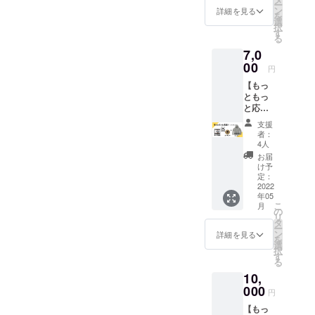
画面を
ー
変更と
スター
向けの
ン
分、×２
詳細を見る
ご提示
を
なる可
＋カ
内容に
選
セット
くださ
択
能性が
フェオ
なりま
す
となり
い。
る
ある事
リジナ
す。
ます。
※thank
をご了
7,0
ルTシャ
《講座
お家に
sギャグ
承くだ
ツの
00
の内
あるよ
円
動画の
さい。
セッ
容》 ぴ
うな簡
みメー
※フー
【もっ
ト。 オ
さきの
単な調
ルにて
ド・2杯
ともっ
リジナ
インス
味料
お送り
目以降
と応
ルTシャ
タ個人
と、お
しま
のドリ
援！
ツのカ
コンサ
好みの
支援
す。 ※
ンク代
（パー
ラー
ル〈60
具材を
者：
画像の
は含ま
カー
は、ホ
分〉 ・
4人
ご用意
商品デ
れてお
ver）限
ワイ
プロ
くださ
お届
ザイン
りませ
定カ
ト、シ
フィー
け予
い。 レ
はサン
ん。
ラー】
マング
定：
ルの設
シピも
プルに
thanks
2022
レー、
定につ
同封さ
なりま
年05
ギャグ
ブラッ
いて ・
れてい
す。実
こ
月
動画＋
ク以外
の
インサ
るの
物と異
リ
お手紙
は、
タ
イトの
で、是
なる場
ー
＋オリ
【今回
ン
設定と
詳細を見る
非本格
合や、
を
ジナル
限定の
選
見方 ＋
的なス
変更と
択
コース
非売品
す
下記3つ
パイス
なる可
る
ター＋
カ
から1つ
カレー
能性が
10,
カフェ
ラー】
を選べ
をお試
ある事
オリジ
000
となり
ます◎
しくだ
円
をご了
ナル
ます！
・ス
さい♪
承くだ
【もっ
パー
（画像
トー
商品は