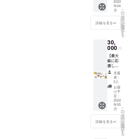
花には
2022
が増す
「白
ギャグ
打ち合
年04
お名前
毎に、
字」
動画は
わせさ
こ
月
カード
とちの
の
or「黒
メール
せて頂
リ
が付き
君の
タ
字」に
にて、
きま
ー
ますの
ギャグ
ン
なりま
詳細を見る
それ以
す。 ※
を
で、支
にキレ
選
す。ご
外は商
より具
択
援者様
と勢い
す
希望が
品はご
体的な
る
のお名
が増し
ある場
登録の
コンサ
30,
前等を
ます。
合は備
住所に
ルティ
入れる
000
笑 ※お
考欄に
郵送さ
円
ングが
事がで
名前表
てご記
せて頂
できる
【最大
きま
記は、
載くだ
きま
よう、
級に応
す。 こ
２年間
さい。
す。 ※
講座を
援した
ちらは
以上の
記載が
画像の
受ける
い！
支援者
掲載を
ない場
商品デ
支援
前にあ
（お好
の元に
お約束
合はこ
者：
ザイン
なたの
きなリ
届くも
いたし
2人
ちらで
はサン
インス
ターン
のでは
ます。
決めさ
お届
プルに
タの現
品4つを
なく、
※掲載希
け予
せて頂
なりま
状を拝
お選び
お花は
定：
望のお
きま
す。実
見させ
頂けま
2022
こちら
名前・
す。
物と異
て頂き
年05
す！）
で購入
もしく
thanks
なる場
ます。
こ
月
お名前
させて
の
は表記
ギャグ
合や、
備考に
リ
掲載
頂き
タ
を備考
動画は
変更と
てイン
ー
（中）
オープ
ン
にてご
詳細を見る
メール
なる可
スタア
を
、お花
ンして
選
指定く
にて、
能性が
カウン
択
を贈る
から1ヶ
す
ださ
それ以
ある事
ト名を
る
（梅）
月間程
い。
外は商
をご了
ご記載