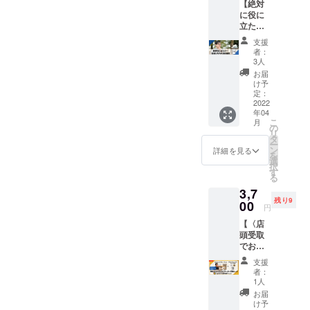
【絶対
リジナ
と勢い
郵送先
に役に
ルマグ
が増し
住所を
立たな
カップ
ます。
備考に
い店長
＆コー
笑 ※商
ご記載
支援
とちの
スター
品デザ
者：
くださ
の恋愛
のセッ
インは
3人
い。 ※
相談】
トにな
サンプ
お届
画像の
カフェ
りま
ルにな
け予
商品デ
内に
す。 ま
定：
りま
ザイン
て、恋
2022
たご来
す。変
はサン
年04
愛初心
店時に
更とな
プルに
こ
月
者の店
ドリン
の
る可能
なりま
リ
長とち
ク１杯
タ
性があ
す。実
ー
の君と
が付い
ン
る事を
詳細を見る
物と異
を
60分間
てきま
選
ご了承
なる場
択
恋愛相
す。 ご
す
くださ
合や、
る
談がで
来店時
い。
変更と
3,7
きま
にプレ
なる可
残り9
す。
00
オープ
円
能性が
（それ
ンご招
ある事
【〈店
以外の
待の
をご了
頭受取
お話も
メール
承くだ
でお
もちろ
画面お
さい。
得〉な
んOK）
見せく
支援
がら
５名様
ださ
者：
びっと
限定！
い。 こ
1人
特製カ
お好き
の期間
お届
レーの
なドリ
にご来
け予