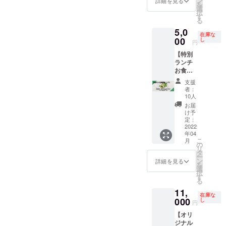
ン
希望の
詳細を見る
程度店
を
援者様
でお渡
選
際は備
内にて
択
のお名
し致し
す
考にて
開店祝
る
前等を
ます。
ご指定
いとし
5,0
入れる
不測の
くださ
て飾ら
在庫な
事がで
00
事態等
し
い。 ※
させて
円
きま
でお店
お花の
頂きま
【特別
す。 こ
が閉店
種類等
す。 HP
ランチ
ちらは
となっ
はご指
のお名
お食事
支援者
た場
定でき
前掲載
券（ペ
の元に
合、同
ませ
は、２
支援
ア）】
届くも
時に本
ん。
者：
年間以
数量限
のでは
商品は
10人
上の掲
定の特
なく、
無効と
お届
載をお
別ラン
お花は
なって
け予
約束さ
チセッ
こちら
定：
しまい
せて頂
ト（ド
2022
で購入
ます。
きま
年04
リンク
させて
長く愛
す。
こ
月
とデ
頂き
の
される
〈オリ
リ
ザート
オープ
タ
お店と
ジナル
ー
付）を
ンして
ン
して継
詳細を見る
グッズ
を
ご提供
から1ヶ
選
続した
をご選
択
させて
月間程
す
いと考
択頂い
る
頂きま
度店内
えてお
た場
11,
す。 こ
にて開
ります
合〉 ご
在庫な
ちらは
000
店祝い
し
が、
円
登録頂
ペア価
として
オープ
いた住
【オリ
格にな
飾らさ
ンして
所に郵
ジナル
りま
せて頂
から１