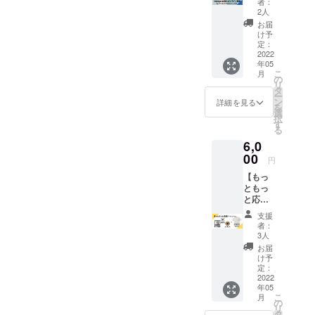
に有効
くださ
者：
連れ様
ながら
カップ
期限は
2人
い。 レ
はお一
びっと
・オリ
ござい
シピも
お届
人まで
劇団員
ジナル
ませ
け予
同封さ
とさせ
で、ト
コース
定：
ん！お
れてい
て頂き
ラベル
2022
ター ・
店が存
るの
ます。
年05
インフ
thanks
在する
で、是
記念品
こ
月
ルエン
ギャグ
の
限り有
非本格
は支援
リ
サーと
動画 ・
タ
効とな
的なス
者様の
ー
しても
お礼の
ン
りま
詳細を見る
パイス
みとな
を
活動し
お手紙
選
す。 ※
カレー
りま
択
ている
〈スパ
す
複数枚
をお試
す。 ※
る
「ぴさ
イス料
のご支
しくだ
記念品
6,0
き
理人
援も可
さい♪
はご来
（piesa
00
Yoshiさ
能で
【商品
円
店の際
ki_）」
ん考
す。 ※
はご来
にお渡
【もっ
が、あ
案！〉
換金等
店時に
ししま
ともっ
なたの
スパイ
はでき
お渡し
す。 ※
と応
インス
スキッ
ませ
になり
画像の
援！（T
タをお
トは、
ん。
ま
支援
商品デ
シャツ
試しコ
調合さ
者：
す。】
ザイン
ver）限
ンサル
れた
3人
商品準
はサン
定カ
ティン
【スパ
お届
備の為
プルに
ラー】
グしま
イスの
け予
2022年
なりま
thanks
す！ 3
定：
み】と
5月以降
す。実
ギャグ
2022
名様限
なりま
ご来店
物と異
年05
動画＋
定、イ
す。 大
時に、
こ
なる場
月
お手紙
ンスタ
の
人３〜
メール
リ
合や、
＋コー
初心者
タ
４人