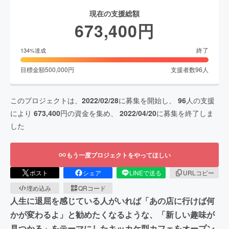
現在の支援総額
673,400
円
終了
134
%達成
目標金額
500,000
円
支援者数
96
人
このプロジェクトは、
2022/02/28
に募集を開始し、
96
人の支援
により
673,400
円の資金を集め、
2022/04/20
に募集を終了しま
した
もう一度プロジェクトをやってほしい
ポスト
シェア
LINEで送る
URLコピー
埋め込み
QRコード
人生に退屈を感じている人がいれば「あの店に行けば何
かが変わるよ」と勧めたくなるような、「新しい趣味が
見つかる」をテーマにしたキッカケ型カフェをオープン