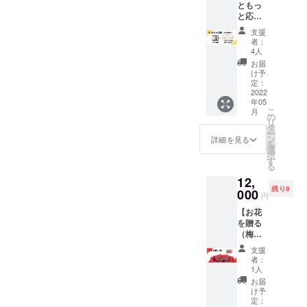
さい。
ともっ
カーの
３枚目
リー&投
ご登録
と応
セット
を参照
稿の工
頂いた
援！(お
オリジ
くださ
夫の仕
住所に
支援
名前掲
ナル
い。）
方 ・
者：
郵送さ
載
パー
ロゴの
4人
フォロ
せて頂
ver)】
カーの
印字は
ワーさ
お届
きま
thanks
カラー
「白
け予
んの増
す。 ※
ギャグ
は、ホ
定：
字」
やし方
画像の
動画＋
2022
ワイ
or「黒
・旅の
商品デ
年05
公式HP
ト、グ
字」に
PR案件
ザイン
こ
月
にお名
レー、
の
なりま
をどう
はサン
リ
前を中
ブラッ
タ
す。ご
やって
プルに
ー
文字で
ク以外
ン
希望が
詳細を見る
取って
なりま
を
掲載
は、
選
ある場
いるか
す。実
択
（企業
【今回
す
合は備
※講座は
物と異
る
名・あ
限定の
考欄に
ZOOM
なる場
12,
だ名で
非売品
てご記
を利用
合や、
残り9
もOK）
000
カ
載くだ
して
円
変更と
thanks
ラー】
さい。
の、オ
なる可
【お花
ギャグ
となり
記載が
ンライ
能性が
を贈る
動画は
ます！
ない場
ンマン
ある事
（梅）
メール
（画像
合はこ
ツーマ
をご了
】 開店
にてお
３枚目
ちらで
ン講座
支援
承くだ
祝いの
送りさ
を参照
決めさ
者：
となり
さい。
為の花
せて頂
くださ
1人
せて頂
ます。
を購入
きま
い。）
きま
お届
※日程は
頂きま
す。 上
ロゴの
け予
す。
メール
す。 お
乗せ額
定：
印字は
thanks
にてお