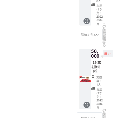
のでは
るをご
2人
ん。
ある事
てから
なく、
選択さ
お届
をご了
１年
お花は
れた場
け予
承くだ
間、
こちら
定：
合〉 表
さい。
コー
2022
で購入
記する
年04
ヒー
させて
お名前
こ
月
（また
頂き
の
（あだ
リ
は同額
オープ
タ
名や企
ー
のドリ
ンして
ン
業名で
詳細を見る
を
ンク）
から1ヶ
選
もOK）
択
を１日
月間程
す
を備考
る
１杯無
度店内
にてご
50,
料でご
にて開
指定く
残り4
注文頂
000
店祝い
ださ
円
けま
として
い。 お
【お花
す！ ご
飾らさ
花は支
を贈る
来店す
せて頂
援者の
（松）
ればす
きま
元に届
】 開店
るほど
す。 ※
くもの
支援
祝いの
お得に
お名前
ではな
者：
為の花
なりま
(あだ名
1人
く、こ
を購入
す♪ チ
や企業
ちらで
お届
頂きま
ケット
名でも
け予
購入さ
す。 お
は初回
定：
OK)を
せて頂
花には
2022
ご来店
入れる
きオー
年04
立札が
時に
事がで
プンし
こ
月
付きま
メール
の
きま
てから
リ
すの
画面を
タ
す。ご
1ヶ月間
ー
で、支
ご提示