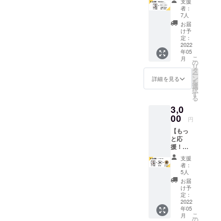
が、肝心なお店はオープン
支援
て完璧な状態にしていきま
載ver】
made
コール
者：
したばかり！！今後ともナ
thanks
with
や、一
7人
す！是非開店した際は、ふ
ギャグ
you 」
部ご注
お届
ガラビットカフェを何卒よ
動画＋
の文字
文頂け
け予
らっと遊びに来て頂けれ
公式HP
が入り
定：
ない商
ろしくお願い致します！！
にお名
2022
ます。
ば！！さて、開店まで残り3
品がご
年05
前を小
thank
大阪市都島区片町2-7-25ア
ざいま
こ
月
日ですが、【クラファンの
文字で
youの後
の
す。 ※
リ
ンシャンテビル
掲載さ
に、お
タ
コー
締め切りは4月20日（水）ま
ー
せて頂
名前
ン
ヒーチ
詳細を見る
2FNAGARABBIT CAFE
を
きま
（あだ
選
ケット
で】となっております。リ
択
す！
名も
す
に有効
る
（企業
可）を
タ－ン品のお届けも、終了
期限は
3,0
名・あ
入れる
ござい
以降に順次準備・発送させ
だ名で
00
ことも
ませ
円
もOK）
できま
ん！お
て頂きますのでもうしばし
【もっ
上乗せ
す。 希
店が存
と応
額が増
望の方
在する
お待ちください!このお店
援！オ
す毎
は概要
限り有
リジナ
に、と
欄にそ
が、多くの方にとって特別
効とな
支援
ルコー
ちの君
の旨を
りま
者：
スター
な場所になればいいなぁと
のギャ
ご記載
5人
す。 ※
ver】
グにキ
くださ
複数枚
お届
引き続き応援・ご支援のほ
thanks
レと勢
い。
け予
のご支
ギャグ
いが増
定：
【商品
援も可
ど、何卒よろしくお願い申
動画＋
2022
しま
は店頭
能で
年05
お手紙
す。笑
受け取
し上げます。森永健太郎
す。 ※
こ
月
＋オリ
※お名前
の
りとさ
換金等