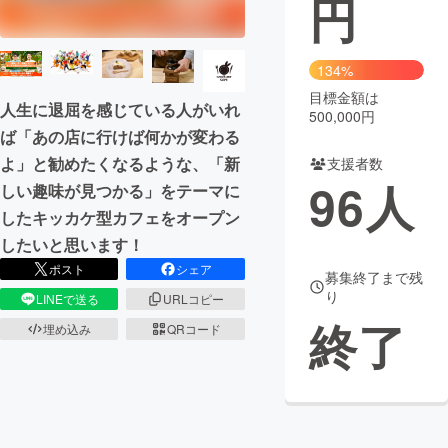
円
まちづくり・地域活性化
134%
目標金額は
CAMPFIRE for Social Good
CAMPFIRE Creation
人生に退屈を感じている人がいれ
500,000円
CAMPFIREふるさと納税
machi-ya
コミュニティ
ば「あの店に行けば何かが変わる
よ」と勧めたくなるような、「新
支援者数
96
人
しい趣味が見つかる」をテーマに
したキッカケ型カフェをオープン
したいと思います！
ポスト
シェア
募集終了まで残
り
LINEで送る
URLコピー
終了
埋め込み
QRコード