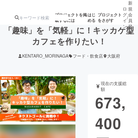
新
ロ
規
グ
会
プロジェクトを掲
はじ
プロジェクト
/
載するには
める
をさがす
イ
員
ン
登
「趣味」を「気軽」に！キッカケ型
録
カフェを作りたい！
人気のプロ
注目のリ
注目の新着プロ
募集終了が近いプ
もうすぐ公開
KENTARO_MORINAGA
フード・飲食店
大阪府
ジェクト
ターン
ジェクト
ロジェクト
されます
アート・写真
音楽
現在の支援総
額
673,
テクノロジー・ガジェット
ゲーム・サ
400
映像・映画
書籍・雑誌
ビジネス・起業
チャレンジ