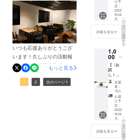
ご支援して頂いた方の中
thanks
な・・
け予
看板メニューになっており
ギャグ
・！ オ
定：
ターン品の1つである、お祝
で、アカウント名しか表示
動画を
2022
ラに力
ます♪是非遊びに来てくださ
年04
メール
いのお花も店頭や店内にて
を分け
されずどなたか分からない
こ
月
にてお
いませ〜！森永健太郎
てく
の
リ
飾らさせて頂きました！い
送りさ
方がチラホラいらっしゃい
れ・・
タ
ー
NAGARABBIT CAFE大阪市
せて頂
・！ 目
ン
詳細を見る
や〜お花って凄いです
を
ます・・・！中にはコメン
きま
指せネ
選
都島区片町2−7−２5ー２
択
す！ と
クスト
す
ね・・・！一気に店内が華
トを拝見するに親しい関係
る
りあえ
ゴール
いつも応援ありがとうござ
F11:00~22:00 (水曜定休
1,0
ず応援
やかになりました。その他
の支援
性であろうって方もいるの
する
います！久しぶりの活動報
日)※Googleで検索したら出
00
者100
円
のリターン品に関しまして
よ！っ
ですが、どなたか特定でき
人！！
告です！毎日開店準備に追
てくるようになりました♪
【〈お
て方は
もっと見る
は、クラファン終了の20日
ずお礼をちゃんと言えずで
試
こちら
われ、お店にこもりきりの
し！〉
からご
以降にご案内・お届けさせ
少し心苦しかったりしま
コー
支援頂
日々を過ごしております。
1
2
次のページ
支援
ヒーチ
きます
て頂きます。もうしばしお
者：
す。「あ、気付かれてない
ケット2
と幸い
お察しの通り、毎日てんや
19人
待ちくださいませ。来店さ
杯分】
でござ
かも！」って方は、差し支
お届
わんやです。笑なかなか自
コー
いま
け予
れた方から「おめでとう」
えなければ一言連絡頂けま
ヒー、
す。 上
定：
分の至らない点も多く、自
もしく
2022
乗せ額
という言葉も沢山頂き、そ
すと幸いです。●最後に、
年04
は通常
が増す
分の見積もりの甘さを痛感
こ
月
ソフト
毎に、
の言葉をいただく度になん
の
SNSやってる方は是非フォ
リ
ドリン
とちの
する事ばかり。誇張なしで
タ
ー
だかグワッと温かい気持ち
クの２
君の
ローお願いします♪今後はリ
ン
詳細を見る
を
むちゃくちゃ沢山の方から
杯分の
ギャグ
選
になります。オープンして
択
回数券