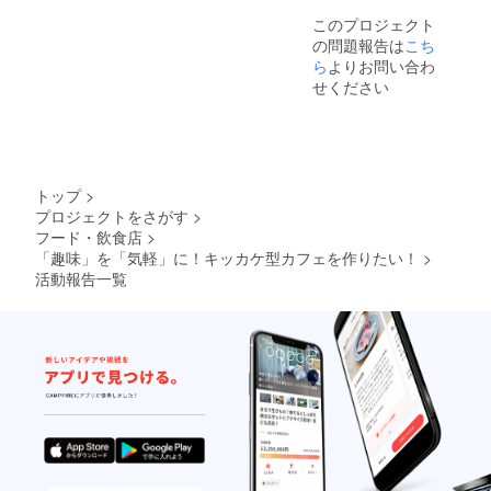
決めさ
るよう
せて頂
このプロジェクト
に全力
きま
の問題報告は
こち
で頑張
す。 画
ります
ら
よりお問い合わ
像の商
が、修
せください
品デザ
正は一
インは
度まで
サンプ
でお願
ルにな
い致し
りま
ます。
す。実
トップ
>
物と異
なる場
プロジェクトをさがす
>
合や、
フード・飲食店
>
変更と
「趣味」を「気軽」に！キッカケ型カフェを作りたい！
>
なる可
活動報告一覧
能性が
ある事
をご了
承くだ
さい。
〈コー
ヒーチ
ケット
をご選
択頂い
た場
合〉 チ