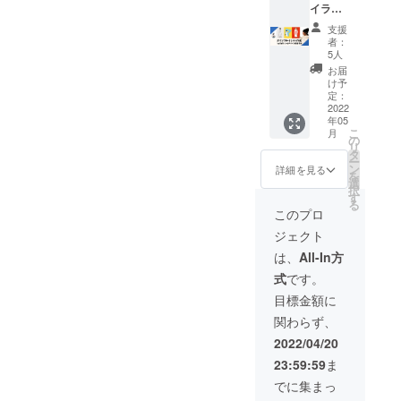
送させ
イラス
す。 店
きま
年以内
て頂き
ト作
内での
す。 ※
にご来
支援
ます。
成！】
ご提供
お名前
店頂
者：
またT
ながら
となり
(あだ名
5人
き、本
シャ
びっと
ます。
や企業
商品の
お届
ツ、も
のデザ
ご来店
名でも
け予
利用を
しくは
イン担
の日時
定：
OK)を
スター
パー
当（ロ
2022
は、
入れる
トして
カーの
年05
ゴ・マ
メール
事がで
頂きま
場合、
こ
月
スコッ
にて取
の
きま
すよう
備考に
リ
トキャ
り決め
タ
す。ご
お願い
てカ
ー
ラク
させて
ン
希望の
詳細を見る
致しま
ラーと
を
ター・
頂きま
選
際は備
す。 ※
サイズ
択
フライ
す。 ※
す
考にて
アル
をお知
る
ヤー
１年以
ご指定
このプロ
コール
らせ下
等）の
内にお
くださ
や、一
さい。
ジェクト
青木氏
越し頂
い。 ※
部ご注
画像を
が、ア
きます
お花の
は、
All-In方
文頂け
ご参照
イコン
ようお
種類等
ない商
くださ
式
です。
やヘッ
願い致
はご指
品がご
い。 ま
ダー等
しま
定でき
目標金額に
ざいま
たカ
に使え
す。
ませ
す。 ※
ラー
関わらず、
るオリ
（有効
ん。
換金等
は、ホ
ジナル
期限：
2022/04/20
はでき
ワイ
イラス
2023年
ません
ト、グ
23:59:59
ま
トを書
5月 ） ※
レー、
かせて
写真は
でに集まっ
ブラッ
頂きま
イメー