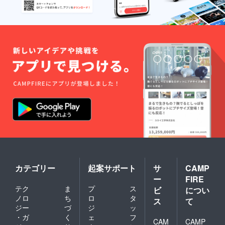
ケット
は初回
ご来店
時に
メール
画面を
ご提示
でお渡
し致し
ます。
アル
コール
や、一
部ご注
文頂け
ない商
品がご
ざいま
す。 有
効期限
はござ
カテゴリー
起案サポート
サ
CAMP
いませ
ー
FIRE
ん！お
店が存
テク
ま
プ
ス
ビ
につい
在する
ノロ
ち
ロ
タ
ス
て
限り有
ジー
づ
ジ
ッ
効とな
・ガ
く
ェ
フ
りま
CAM
CAMP