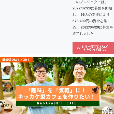
このプロジェクトは、
2022/02/28
に募集を開始
し、
96
人の支援により
673,400
円の資金を集
め、
2022/04/20
に募集を
終了しました
もう一度プロジェク
トをやってほしい