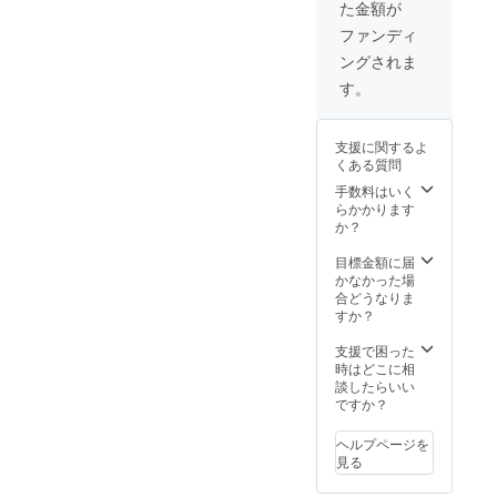
ク以外
た金額が
す！ 青
ジとな
は、
木氏が
りま
ファンディ
【今回
作成し
す。
限定の
ングされま
た作品
非売品
サンプ
す。
カ
ルを載
ラー】
せてお
となり
ります
ます！
支援に関するよ
の、ご
ロゴの
くある質問
参考に
印字は
して下
手数料はいく
「白
さい。
らかかります
字」
※ご利用
か？
or「黒
用途
字」に
や、お
目標金額に届
なりま
渡しの
かなかった場
す。ご
データ
合どうなりま
希望が
形式は
すか？
ある場
ご相談
合は備
くださ
支援で困った
考欄に
い。
時はどこに相
てご記
メール
談したらいい
載くだ
にて納
ですか？
さい。
品とな
記載が
りま
ヘルプページを
ない場
す。 ※
見る
合はこ
ご希望
ちらで
に添え