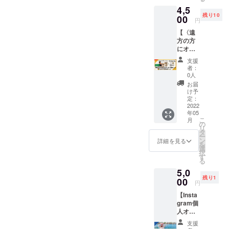
です！
Yoshiさ
の日程
（有効
4,5
定価よ
ん考
はメー
期限：
残り10
り１杯
00
案！〉
ルにて
2022年
円
分お得
スパイ
決めさ
7月末
【〈遠
になり
スキッ
せて頂
） また
方の方
ます♪
トは、
きま
コロナ
にオス
チケッ
調合さ
す。 ※
ウイル
スメ〉
トは初
れた
１年以
スの影
支援
ながら
回ご来
【スパ
内にお
者：
響によ
びっと
店時に
イスの
0人
越し頂
り、プ
特製カ
メール
み】と
きます
お届
レオー
レーの
画面を
なりま
け予
ようお
プン期
スパイ
ご提示
定：
す。 大
願い致
間が若
スキッ
2022
でお渡
人３〜
しま
干遅れ
年05
トと応
し致し
４人
す。
る可能
こ
月
援セッ
ます。
の
分、×２
（有効
性がご
リ
ト！】
※アル
タ
セット
期限：
ざいま
ー
・なが
コール
ン
となり
詳細を見る
2023年
す。 日
を
らびっ
や、一
選
ます。
5月 ）
程変更
択
と特製
部ご注
す
お家に
となる
る
カレー
文頂け
あるよ
場合は
5,0
のスパ
ない商
うな簡
メール
残り1
イス
00
品がご
単な調
円
にてご
キット
ざいま
味料
連絡致
【Insta
・作り
す。 ※
と、お
しま
gram個
方レシ
コー
好みの
す。 ※
人オン
ピ ・オ
ヒーチ
具材を
ご来店
ライン
リジナ
ケット
ご用意
支援
時のお
講座】
ルマグ