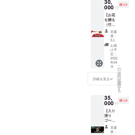
30,
、オリ
度店内
品はご
承くだ
くださ
残り2
ジナル
000
にて開
登録の
円
さい。
い。 ※
グッズ
店祝い
住所に
※Tシャ
講座実
【お花
（Tシャ
として
郵送さ
ツのカ
施の希
を贈る
ツ・
飾らさ
せて頂
ラーと
望日
（竹）
パー
せて頂
きま
サイズ
は、
】 開店
カー・
きま
す。 ※
支援
をご選
2022年
祝いの
マグ
す。 ※
者：
パー
択頂け
9月まで
為の花
カッ
お名前
3人
カーの
ます。
とさせ
を購入
プ）、
(あだ名
お届
サイズ
て頂き
頂きま
コー
や企業
け予
とカ
ます。
す。 お
ヒーチ
定：
名でも
ラーを
花には
2022
ケット
OK)を
ご選択
年04
立札が
(11杯
入れる
頂きま
こ
月
付きま
分)の中
の
事がで
す。 ※
リ
すの
から、
タ
きま
画像の
ー
で、支
お好き
ン
す。ご
詳細を見る
商品デ
を
援者様
なもの
選
希望の
ザイン
択
のお名
を4つま
す
際は備
はサン
る
前等を
で選ん
考にて
プルに
35,
入れる
で頂け
ご指定
なりま
残り8
事がで
000
ます♪
くださ
円
す。実
きま
〈公式
い。 ※
物と異
【入り
す。 こ
HPにお
お花の
なる場
浸り
ちらは
名前掲
種類等
合や、
ゴール
支援者
載・ま
はご指
変更と
ド年間
の元に
たはお
定でき
支援
なる可
パス】
届くも
花を贈
ませ
者：
能性が
発行し