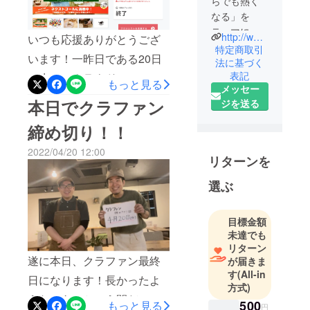
らでも熱く
す。この場をお借りして深
なる」を
くお詫び申し上げます。
テーマにし
http://www.nagarabbit.com/
いつも応援ありがとうござ
NAGARABBIT CAFE
たコメディ
特定商取引
います！一昨日である20日
劇団「なが
法に基づく
表記
（水）、クラウドファン
らびっと」
もっと見る
メッセー
の代表。
ディングが遂に終了しまし
本日でクラファン
ジを送る
2022年4月か
た。最終的に96名という多
ら、大阪京
締め切り！！
くの方々からご支援頂き、
橋で「新し
2022/04/20 12:00
い趣味が見
正直めちゃくちゃ感動して
リターンを
つかる」を
います。このクラファンを
テーマにし
選ぶ
通して懐かしい人達から連
た
絡を頂けたり、沢山の人に
【NAGARAB
目標金額
BIT CAFE】
支えてもらっていると再認
未達でも
をOPENしま
リターン
識できるキッカケになった
す！
遂に本日、クラファン最終
が届きま
り、お金以上にそういった
す
(All-in
日になります！長かったよ
方式)
応援の声が何よりも励みに
うな、あっという間だった
500
もっと見る
円