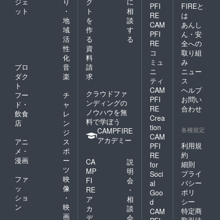
ジェ
り
ク
に
す。
PFI
FIREと
ット
・
ト
相
RE
は
地
を
談
CAM
あんし
域
作
す
PFI
ん・安
活
る
る
RE
全への
性
資
コ
取り組
化
料
ミュ
み
プロ
音
請
ニ
ニュー
ダク
楽
求
ティ
ス
ト
CAM
ヘルプ
クラウドファ
フー
チ
PFI
お問い
ンディングの
ド・
ャ
RE
合わせ
ノウハウを無
飲食
レ
Crea
料で学ぼう
店
ン
tion
各種規定
CAMPFIRE
ジ
CAM
アカデミー
アニ
ス
利用規
PFI
メ・
ポ
約
RE
漫画
ー
CA
説
細則
for
ツ
MP
明
プライ
Soci
ファ
映
FI
会
バシー
al
ッ
像
RE
・
ポリ
Goo
ショ
・
ア
相
シー
d
ン
映
カ
談
特定商
CAM
画
デ
会
取引法