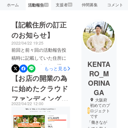
ホーム
支援者
仲間募集
コメント
活動報告
96
10
【記載住所の訂正
のお知らせ】
2022/04/22 19:25
前回と前々回の活動報告投
稿時に記載していた住所に
KENTA
誤りがございました。混乱
もっと見る
RO_M
を招いてしまい誠に申し訳
【お店の開業の為
ORINA
ございません。誤大阪市都
に始めたクラウド
島区片町2-5-27-2F正大阪市
GA
ファンディングが
都島区片町2-7-25-２F誤っ
大阪府
2022/04/22 12:00
初めてのプ
た住所をご案内してしま
遂に終了しまし
ロジェクト
い、道に迷ってしまった方
です
た！】
もいらっしゃるかと思いま
「働きなが