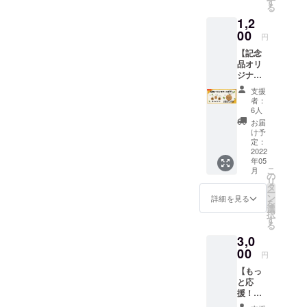
ターン品の発送等で報告等
にキレ
す
の協力で成り立っており、
る
です！
と勢い
まだ全然日は経っていませ
があるかもしれませんが、
1,2
「とり
が増し
本当に感謝が尽きません。
あえず
00
ます。
んが、既に嬉しい言葉や改
クラウドファンディングは
円
お店に
笑
おかげで当初僕が思い描い
【記念
善すべき点も多く見つかっ
行って
これにて終了となります。
品オリ
ていたカフェよりも遥かに
みよう
ています。毎日反省点もあ
ジナル
こちらでお店の活動報告を
かな」
居心地がよく、圧倒的にオ
キーホ
「ちょ
支援
り、毎日学んでいます。で
あげることはなくなります
ル
っと気
者：
シャレなお店になりまし
ダー】
になる
6人
もやってよかったなぁの瞬
ので、今後はお店の公式
オリジ
かも」
た。既にお店への愛着も尋
お届
ナルの
間も沢山。まだスタートラ
そんな
け予
SNSで随時お店の情報・近
木製
常じゃない。笑奇跡的な
方にお
定：
インに立ったばかり！これ
キーホ
2022
況・イベント告知をアップ
勧めの
ラッキーもあればトラブル
年05
ルダー
チケッ
からって感じです！そして
こ
月
していきます！・Twitter＠
になり
トで
の
も多く、ここら辺の裏話は
リ
ます！
す！ チ
タ
クラファンもラスト一週間
Nagarabbit＿cafe・
ー
表面は
ケット
ン
お店で直接お話させて頂い
詳細を見る
を
選べる
を切りました・・・！最後
は初回
選
Instagram＠nagarabbit＿
択
３種類
たり、ゆっくりブログ等で
ご来店
す
る
まで頑張ります〜！引き続
のロゴ
cafe※Instagramはほぼ毎日
時に
まとめていきたいと思いま
3,0
マー
メール
き応援いただけましたら幸
ストーリーあげてます♪是非
ク。 裏
00
画面を
円
す！まだメニュー表や細か
面には
ご提示
いです♪
フォローしてください！ク
【もっ
「thank
でお渡
い装飾が終わってないの
と応
you！
し致し
ラファンは終わりました
援！お
The
で、ラストスパートで整え
ます。
名前記
space
※アル