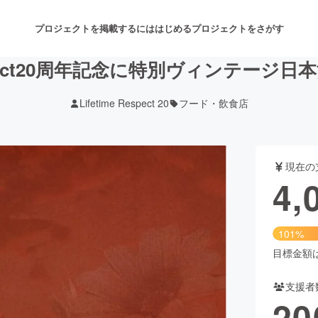
プロジェクトを掲載するには
はじめる
プロジェクトをさがす
Respect20周年記念に特別ヴィンテー
Lifetime Respect 20
フード・飲食店
注目のリターン
注目の新着プロジェクト
募集終了が近いプロジェクト
も
現在の
音楽
舞台・パフォーマンス
4,
ゲーム・サービス開発
フード・飲食店
101%
書籍・雑誌出版
アニメ・漫画
目標金額は3
支援者
チャレンジ
ビューティー・ヘルスケ
20