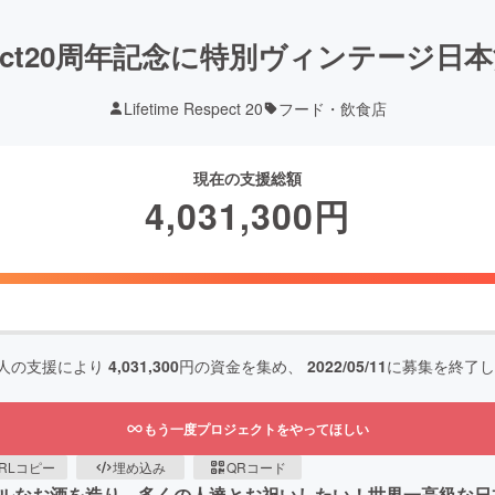
Respect20周年記念に特別ヴィンテー
Lifetime Respect 20
フード・飲食店
現在の支援総額
4,031,300
円
人の支援により
4,031,300
円の資金を集め、
2022/05/11
に募集を終了し
もう一度プロジェクトをやってほしい
RLコピー
埋め込み
QRコード
にスペシャルなお酒を造り、多くの人達とお祝いしたい！世界一高級な日本