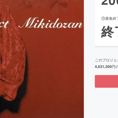
募集終
CAMPFIRE for Social Good
CAMPFIRE Creation
終
CAMPFIREふるさと納税
machi-ya
コミュニティ
このプロジェ
4,031,300
円