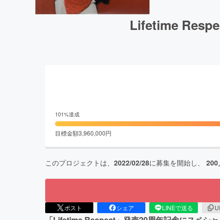
Lifetime 
101
%達成
目標金額
3,960,000
円
このプロジェクトは、
2022/02/28
に募集を開始し、
200
ポスト
シェア
LINEで送る
U
「Lifetime Respect」発売20周年記念