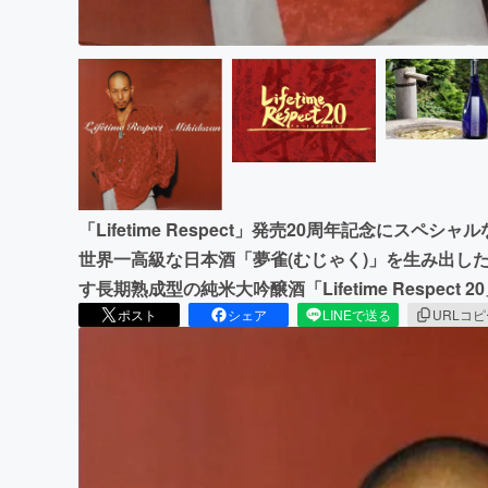
「Lifetime Respect」発売20周年記念にス
世界一高級な日本酒「夢雀(むじゃく)」を生み出したA
す長期熟成型の純米大吟醸酒「Lifetime Respect
ポスト
シェア
LINEで送る
URLコ