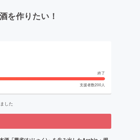
ジ日本酒を作りたい！
終了
支援者数
200
人
ました
酒「夢雀(むじゃく)」を生み出したArchis + 堀