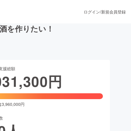
ログイン
/
新規会員登録
ジ日本酒を作りたい！
うすぐ公開されます
支援総額
プロダクト
031,300
円
ファッション
スポーツ
,960,000円
数
ア
ソーシャルグッド
0
人