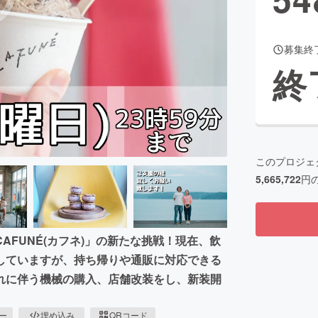
募集終
CAMPFIRE for Social Good
CAMPFIRE Creation
終
CAMPFIREふるさと納税
machi-ya
コミュニティ
このプロジェ
5,665,722
円
FUNÉ(カフネ)」の新たな挑戦！現在、飲
していますが、持ち帰りや通販に対応できる
れに伴う機械の購入、店舗改装をし、新装開
ピー
埋め込み
QRコード