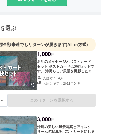
を選ぶ
標金額未達でもリターンが届きます
(All-in方式)
1,000
円
お礼のメッセージとポストカード
セット ポストカードは3枚セットで
す。 沖縄らしい風景を撮影した３枚
の風景写真のポストカードです。
支援者：14人
（写真の３枚の写真をポストカード
お届け予定：2022年04月
に印刷してお送りします。）ナチュ
ラルな紙を選び、少しレトロな仕上
がりにしました。（写真撮影者・タ
イラヒロ） 感謝のメッセージも添え
このリターンを選択する
る
て、郵送でお届けします。
3,000
円
沖縄の美しい風景写真とアイスク
リームの写真をポストカードにしま