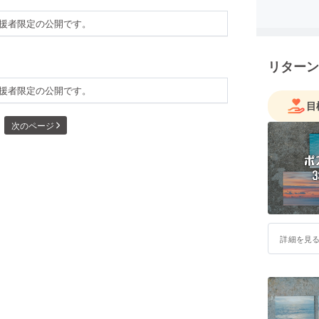
援者限定の公開です。
！
リターン
援者限定の公開です。
目
次のページ
詳細を見