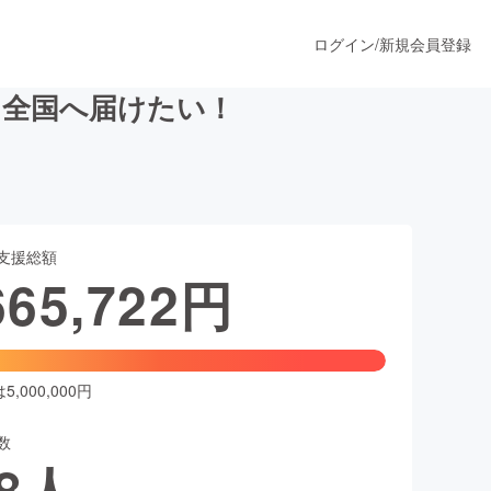
ログイン
/
新規会員登録
を全国へ届けたい！
うすぐ公開されます
支援総額
プロダクト
665,722
円
ファッション
スポーツ
,000,000円
数
ア
ソーシャルグッド
8
人