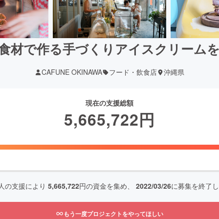
食材で作る手づくりアイスクリーム
CAFUNE OKINAWA
フード・飲食店
沖縄県
現在の支援総額
5,665,722
円
人の支援により
5,665,722
円の資金を集め、
2022/03/26
に募集を終了し
もう一度プロジェクトをやってほしい