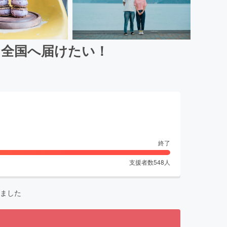
を全国へ届けたい！
終了
支援者数
548
人
ました