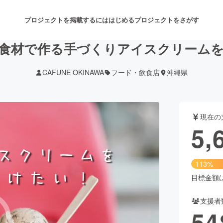
プロジェクトを掲載するには
はじめる
プロジェクトをさがす
食材で作る手づくりアイスクリーム
CAFUNE OKINAWA
フード・飲食店
沖縄県
注目のリターン
注目の新着プロジェクト
募集終了が近いプロジェクト
も
現在の
音楽
舞台・パフォーマンス
5,
ゲーム・サービス開発
フード・飲食店
113%
書籍・雑誌出版
アニメ・漫画
目標金額は5
支援者
チャレンジ
ビューティー・ヘルスケ
54