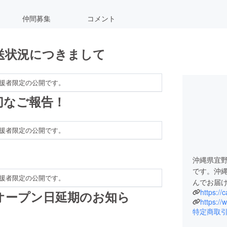
仲間募集
コメント
送状況につきまして
援者限定の公開です。
切なご報告！
援者限定の公開です。
沖縄県宜
です。沖
援者限定の公開です。
んでお届
https://
オープン日延期のお知ら
https:/
特定商取