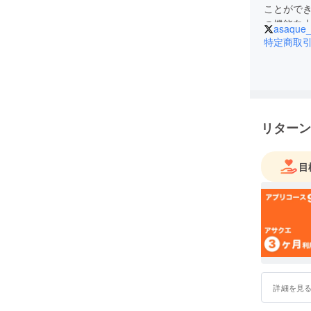
ことがで
の機能向
asaque
特定商取
リターン
目
詳細を見