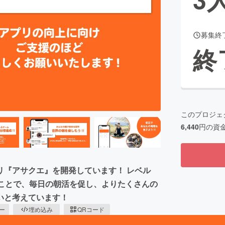
募集終
CAMPFIRE for Social Good
CAMPFIRE Creation
終
CAMPFIREふるさと納税
machi-ya
コミュニティ
このプロジェ
6,440
円の資
リ『アサクエ』を開発しています！ レベル
ることで、毎日の朝活を促し、よりたくさんの
いと考えています！
ピー
埋め込み
QRコード