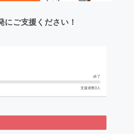
発にご支援ください！
終了
支援者数
3
人