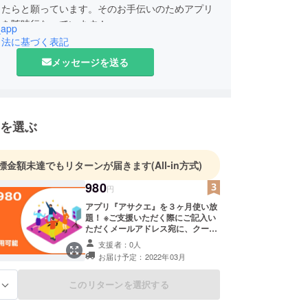
きたらと願っています。そのお手伝いのためアプリ
上を随時行なっています！
_app
引法に基づく表記
メッセージを送る
を選ぶ
標金額未達でもリターンが届きます
(All-in方式)
980
円
アプリ『アサクエ』を３ヶ月使い放
題！ ※ご支援いただく際にご記入い
ただくメールアドレス宛に、クーポ
ンコードを送付致します。 ※クーポ
支援者：0人
ンコードは初回登録のみ適用可能で
お届け予定：2022年03月
す。既に登録いただいる方でご支援
をいただける場合は、応援コースを
よろしくお願いいたします！ ※『ア
このリターンを選択する
る
サクエ』は現在iOSのみの対応で
す。ご使用になる動作環境をよくご