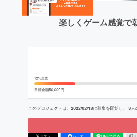
楽しくゲーム感覚で
12
%達成
目標金額
50,000
円
このプロジェクトは、
2022/02/18
に募集を開始し、
3
人
ポスト
シェア
LINEで送る
U