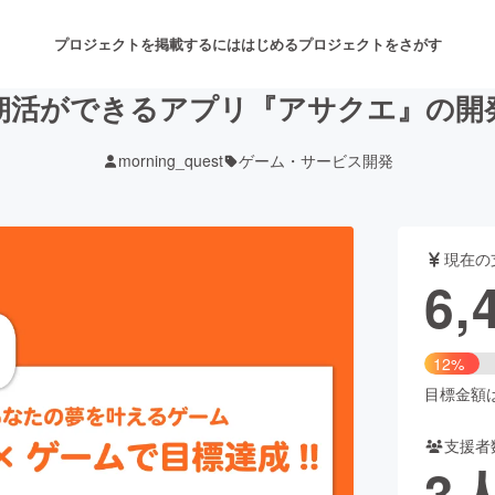
プロジェクトを掲載するには
はじめる
プロジェクトをさがす
朝活ができるアプリ『アサクエ』の開
morning_quest
ゲーム・サービス開発
注目のリターン
注目の新着プロジェクト
募集終了が近いプロジェクト
も
現在の
音楽
舞台・パフォーマンス
6,
ゲーム・サービス開発
フード・飲食店
12%
書籍・雑誌出版
アニメ・漫画
目標金額は5
支援者
チャレンジ
ビューティー・ヘルスケ
3