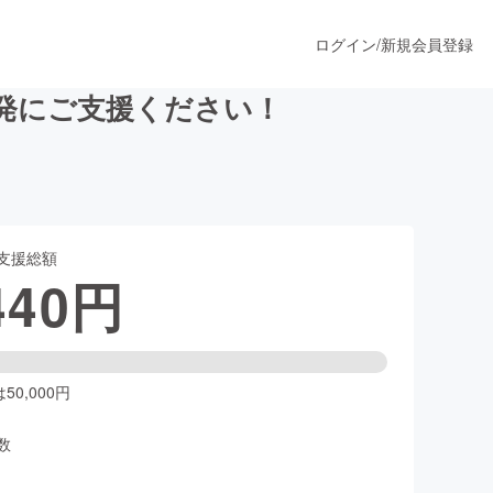
ログイン
/
新規会員登録
発にご支援ください！
うすぐ公開されます
支援総額
プロダクト
440
円
ファッション
スポーツ
0,000円
数
ア
ソーシャルグッド
人