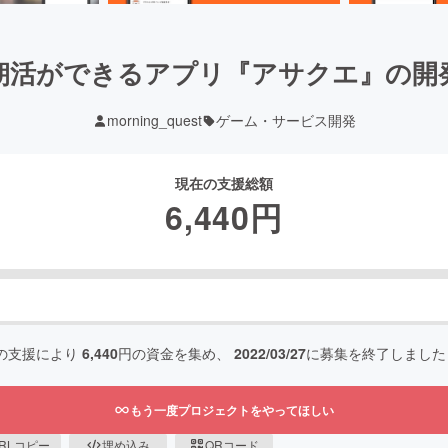
朝活ができるアプリ『アサクエ』の開
morning_quest
ゲーム・サービス開発
現在の支援総額
6,440
円
の支援により
6,440
円の資金を集め、
2022/03/27
に募集を終了しました
もう一度プロジェクトをやってほしい
RLコピー
埋め込み
QRコード