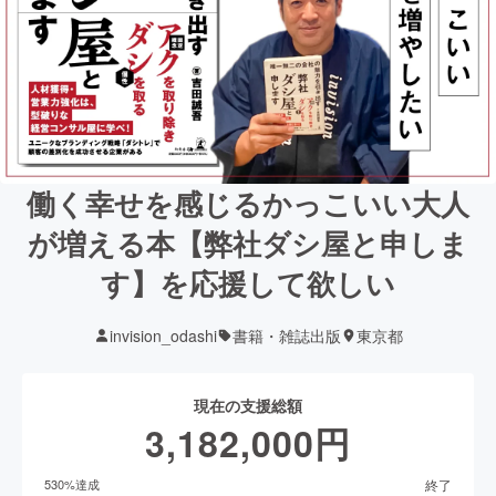
働く幸せを感じるかっこいい大人
が増える本【弊社ダシ屋と申しま
す】を応援して欲しい
invision_odashi
書籍・雑誌出版
東京都
現在の支援総額
3,182,000
円
終了
530
%達成