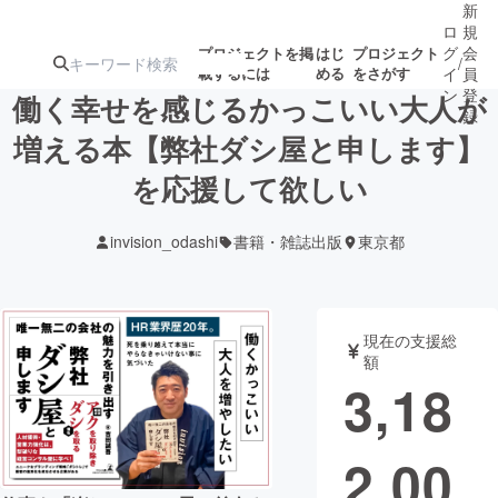
新
ロ
規
グ
会
プロジェクトを掲
はじ
プロジェクト
/
載するには
める
をさがす
イ
員
ン
登
働く幸せを感じるかっこいい大人が
録
増える本【弊社ダシ屋と申します】
を応援して欲しい
人気のプロ
注目のリ
注目の新着プロ
募集終了が近いプ
もうすぐ公開
ジェクト
ターン
ジェクト
ロジェクト
されます
invision_odashi
書籍・雑誌出版
東京都
アート・写真
音楽
現在の支援総
テクノロジー・ガジェット
ゲーム・サ
額
3,18
映像・映画
書籍・雑誌
2,00
ビジネス・起業
チャレンジ