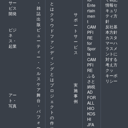
サー
・
と
情報セ
Ente
ビス
雑
は
キュリ
rtain
開発
誌
ク
サ
ティ方
men
出
ラ
ポ
針
t
版
ウ
ー
反社基
CAM
ビジ
ビ
ド
ト
本方針
PFI
ネ
ュ
フ
サ
カスタ
RE
ス・
ー
ァ
ー
マーハ
for
起業
テ
ン
ビ
ラスメ
Spor
ィ
デ
ス
ントに
ts
ー
ィ
対する
CAM
・
ン
考え方
PFI
ヘ
グ
クッ
RE
ル
と
キーポ
ふる
ス
は
リシー
さと
ケ
プ
実
納税
ア
ロ
施
AD
アー
舞
ジ
事
FOR
ト・
台
ェ
例
ALL
写真
・
ク
HIO
パ
ト
KOS
フ
の
HI
ォ
作
JFA
ー