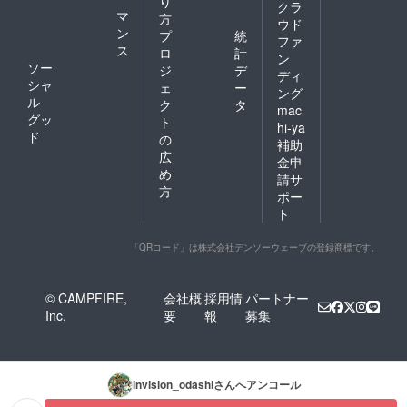
り
クラ
マ
方
ウド
ン
プ
統
ファ
ス
ロ
計
ン
ソー
ジ
デ
ディ
シャ
ェ
ー
ング
ル
ク
タ
mac
グッ
ト
hi-ya
ド
の
補助
広
金申
め
請サ
方
ポー
ト
「QRコード」は株式会社デンソーウェーブの登録商標です。
© CAMPFIRE,
会社概
採用情
パートナー
Inc.
要
報
募集
invision_odashi
さんへアンコール