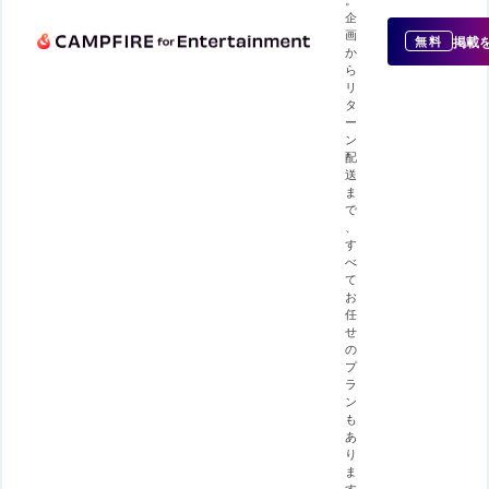
企
画
掲載
無料
か
ら
リ
タ
ー
ン
配
送
ま
で
、
す
べ
て
お
任
せ
の
プ
ラ
ン
も
あ
り
ま
す