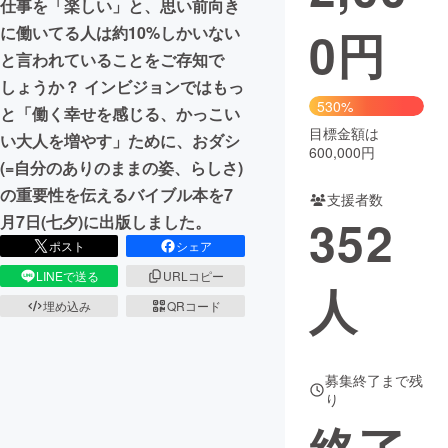
仕事を「楽しい」と、思い前向き
0
円
に働いてる人は約10%しかいない
まちづくり・地域活性化
と言われていることをご存知で
しょうか？ インビジョンではもっ
CAMPFIRE for Social Good
CAMPFIRE Creation
530%
と「働く幸せを感じる、かっこい
CAMPFIREふるさと納税
machi-ya
コミュニティ
目標金額は
い大人を増やす」ために、おダシ
600,000円
(=自分のありのままの姿、らしさ)
の重要性を伝えるバイブル本を7
支援者数
352
月7日(七夕)に出版しました。
ポスト
シェア
LINEで送る
URLコピー
人
埋め込み
QRコード
募集終了まで残
り