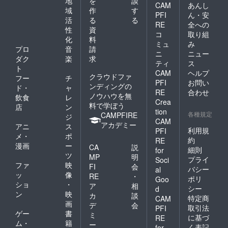
地
を
談
CAM
あんし
域
作
す
PFI
ん・安
活
る
る
RE
全への
性
資
コ
取り組
化
料
ミュ
み
プロ
音
請
ニ
ニュー
ダク
楽
求
ティ
ス
ト
CAM
ヘルプ
クラウドファ
フー
チ
PFI
お問い
ンディングの
ド・
ャ
RE
合わせ
ノウハウを無
飲食
レ
Crea
料で学ぼう
店
ン
tion
各種規定
CAMPFIRE
ジ
CAM
アカデミー
アニ
ス
利用規
PFI
メ・
ポ
約
RE
漫画
ー
CA
説
細則
for
ツ
MP
明
プライ
Soci
ファ
映
FI
会
バシー
al
ッ
像
RE
・
ポリ
Goo
ショ
・
ア
相
シー
d
ン
映
カ
談
特定商
CAM
画
デ
会
取引法
PFI
ゲー
書
ミ
に基づ
RE
ム・
籍
ー
く表記
for