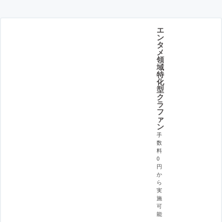
エ
ン
タ
メ
領
域
特
化
型
ク
ラ
フ
ァ
ン
手
数
料
0
円
か
ら
実
施
可
能
。