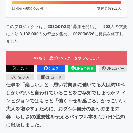
目標金額
600,000
円
支援者数
352
人
このプロジェクトは、
2022/07/22
に募集を開始し、
352
人の支援
により
3,182,000
円の資金を集め、
2022/08/26
に募集を終了し
ました
もう一度プロジェクトをやってほしい
ポスト
シェア
LINEで送る
URLコピー
埋め込み
QRコード
仕事を「楽しい」と、思い前向きに働いてる人は約10%
しかいないと言われていることをご存知でしょうか？ イ
ンビジョンではもっと「働く幸せを感じる、かっこいい
大人を増やす」ために、おダシ(=自分のありのままの
姿、らしさ)の重要性を伝えるバイブル本を7月7日(七夕)
に出版しました。