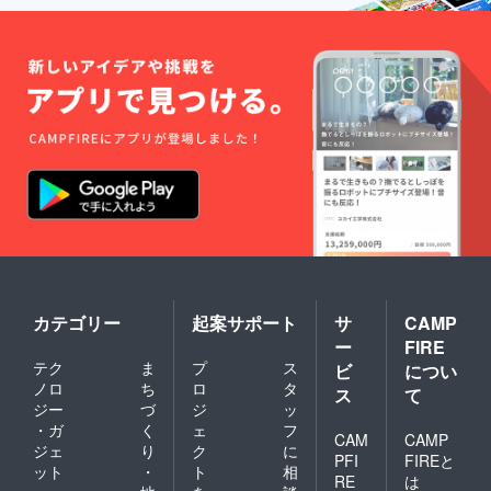
カテゴリー
起案サポート
サ
CAMP
ー
FIRE
テク
ま
プ
ス
ビ
につい
ノロ
ち
ロ
タ
ス
て
ジー
づ
ジ
ッ
・ガ
く
ェ
フ
CAM
CAMP
ジェ
り
ク
に
PFI
FIREと
ット
・
ト
相
RE
は