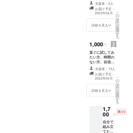
えていま
トを応援してい
トール手順、説
支援者：0人
ただける方を募
す。
明書、基板の
お届け予定：
集 リターンとし
こ
データ、
2022年04月
自宅では、
の
て ・お礼のメー
リ
python、node-
タ
ルと今後の開発
ラズパイが7
ー
redのソースファ
ン
計画案と以下を
詳細を見る
を
台常時稼働
イル これらの
選
併せてお届けし
択
情報があれば、
していま
す
ます。 ・本プロ
る
ご自分で製作が
ジェクトに関す
す。
可能です。 p.s
1,000
る資料のダウン
円
応援メッセージ
学習リモコ
ロード
として、作って
直ぐに試してみ
ン3台、駐車
URL(gitHub) -
欲しいものなど
たい方、時間の
回路図・部品リ
場監視1台、
の要望をいただ
ない方、自信の
スト、インス
けるとありがた
寝室用しゃ
ない方にはセッ
トール手順、説
支援者：13人
いです。 p.s ラ
トアップした
明書、基板の
べる時計1
お届け予定：
ズベリーパイは
microSDを提供
データ、
こ
2022年04月
台、愛犬用
付属しません。
の
いたします。そ
python、node-
リ
タ
の場合は、基板
自動ドア1
redのソースファ
ー
ン
と合わせて本リ
詳細を見る
イル ・基板1枚
を
台、サー
選
ターンの支援お
これらの情報
択
バー1台。
す
願いします。 8G
と部品さえあれ
る
のmicroSDカー
キャンプ
ば、ご自分で製
1,7
ド 1枚。 ラズベ
作が可能です。
ファイヤー
残り3
00
リーパイ専用
円
(必要なセン
でのプロ
OS(Buster)と基
サーのみでの最
自分で
板を使うための
小構成が可能と
ジェクト他
組み立
プログラムを
なります。) p.s
てたい
に関しての