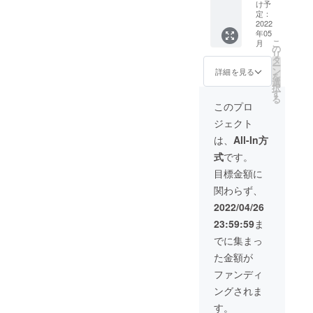
ロジェ
てお届
けしま
け予
クト期
けしま
定：
すとと
間が1月
2022
す。 写
もに、
年05
程あり
真の基
お礼の
こ
月
ますの
板(完成
の
メール
リ
で、追
品)を1
タ
と今後
ー
加製造
つお届
ン
の開発
詳細を見る
を
第二弾
けしま
選
計画案
択
を決定
すとと
す
も併せ
る
しまし
もに、
てお届
このプロ
た。よ
お礼の
けしま
ジェクト
ろしく
メール
す。 ラ
お願い
と今後
ズパイ
は、
All-In方
しま
の開発
で動作
式
です。
す。 写
計画案
させる
真の基
も併せ
ため
目標金額に
板(完成
てお届
の、プ
関わらず、
品)を1
けしま
ログラ
つお届
す。 ラ
ムは指
2022/04/26
けしま
ズパイ
定のサ
23:59:59
ま
すとと
で動作
イトか
もに、
させる
らダウ
でに集まっ
お礼の
ため
ンロー
た金額が
メール
の、プ
ドして
と今後
ログラ
いただ
ファンディ
の開発
ムは指
き、イ
ングされま
計画案
定のサ
ンス
も併せ
イト
トール
す。