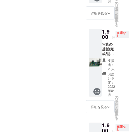
こ
月
の開発
(gitHub)
の
リ
計画案
からダ
タ
ー
も併せ
ウン
ン
詳細を見る
を
てお届
ロード
選
択
けしま
してい
す
る
す。 ラ
ただ
1,9
ズパイ
き、イ
在庫な
で動作
00
ンス
し
円
させる
トール
写真の
ため
手順に
基板(完
の、プ
従いイ
成品)を
ログラ
ンス
1つお届
ムは指
トール
支援
けしま
定のサ
及び設
者：
すとと
イト
定をし
20人
もに、
(gitHub)
ていた
お届
お礼の
からダ
だきま
け予
メール
ウン
定：
す。 p.s
と今後
2022
ロード
ラズベ
年04
の開発
してい
リーパ
こ
月
計画案
ただ
の
イは付
リ
も併せ
き、イ
タ
属しま
ー
てお届
ンス
ン
せん。
詳細を見る
を
けしま
トール
選
択
す。 ラ
手順に
す
る
ズパイ
従いイ
1,9
で動作
ンス
在庫な
させる
00
トール
し
円