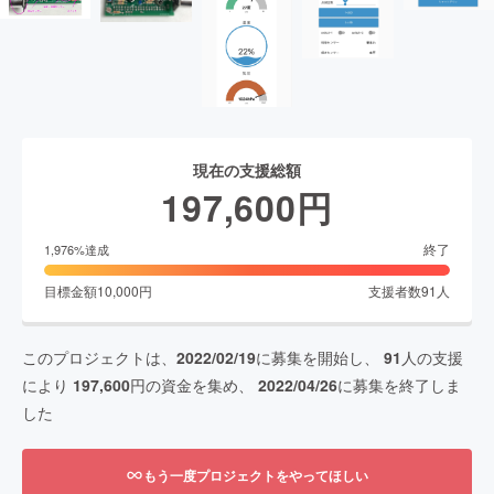
現在の支援総額
197,600
円
終了
1,976
%達成
目標金額
10,000
円
支援者数
91
人
このプロジェクトは、
2022/02/19
に募集を開始し、
91
人の支援
により
197,600
円の資金を集め、
2022/04/26
に募集を終了しま
した
もう一度プロジェクトをやってほしい