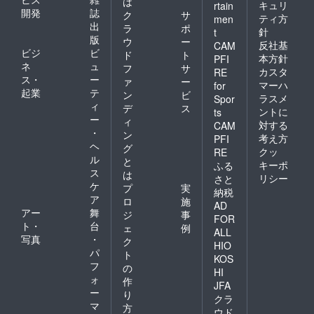
は
キュリ
rtain
開発
誌
ク
サ
ティ方
men
出
ラ
ポ
針
t
版
ウ
ー
反社基
CAM
ビジ
ビ
ド
ト
本方針
PFI
ネ
ュ
フ
サ
カスタ
RE
ス・
ー
ァ
ー
マーハ
for
起業
テ
ン
ビ
ラスメ
Spor
ィ
デ
ス
ントに
ts
ー
ィ
対する
CAM
・
ン
考え方
PFI
ヘ
グ
クッ
RE
ル
と
キーポ
ふる
ス
は
リシー
さと
ケ
プ
実
納税
ア
ロ
施
AD
アー
舞
ジ
事
FOR
ト・
台
ェ
例
ALL
写真
・
ク
HIO
パ
ト
KOS
フ
の
HI
ォ
作
JFA
ー
り
クラ
マ
方
ウド