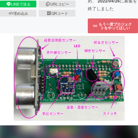
め、
2022/04/26
に募集を
LINEで送る
URLコピー
終了しました
埋め込み
QRコード
もう一度プロジェク
トをやってほしい