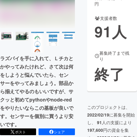
円
支援者数
91
人
募集終了まで残
ラズパイを手に入れて、Ｌチカと
り
かやってみたけれど、さて次は何
終了
をしようと悩んでいたら、セン
サーをやってみましょう。部品か
ら揃えてやるのもいいですが、サ
クッと初めてpythonやnode-red
このプロジェクトは、
をやりたいならこの基板が良いで
2022/02/19
に募集を開始
す。センサーを個別に買うより安
し、
91
人の支援により
いです。
197,600
円の資金を集
ポスト
シェア