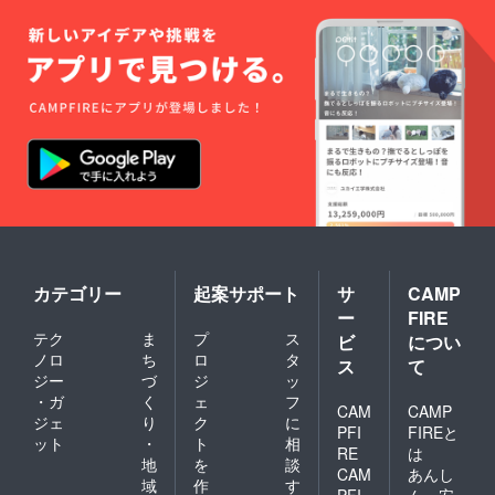
円)も合
ター
わせて
ン、部
お願い
品の配
しま
置等変
す。 p.s
更に
ラズベ
なって
リーパ
いま
イは付
す。 p.s
属しま
追加製
せん。
造のた
p.s 基板
め、お
のパ
届けに
ター
少々時
ン、部
間をい
品の配
ただく
置等変
場合が
更に
ありま
カテゴリー
起案サポート
サ
CAMP
なって
す。
ー
FIRE
いま
テク
ま
プ
ス
す。 p.s
ビ
につい
追加製
ノロ
ち
ロ
タ
ス
て
造のた
ジー
づ
ジ
ッ
め、お
・ガ
く
ェ
フ
届けに
CAM
CAMP
ジェ
り
ク
に
少々時
PFI
FIREと
ット
・
ト
相
間をい
RE
は
ただく
地
を
談
CAM
あんし
場合が
域
作
す