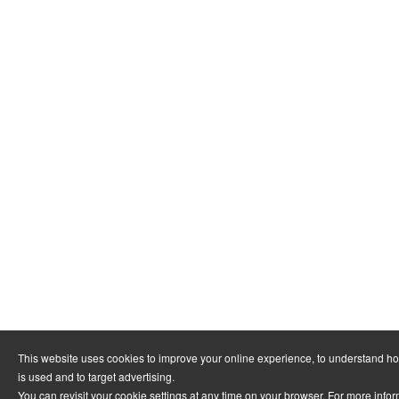
This website uses cookies to improve your online experience, to understand h
is used and to target advertising.
You can revisit your cookie settings at any time on your browser. For more info