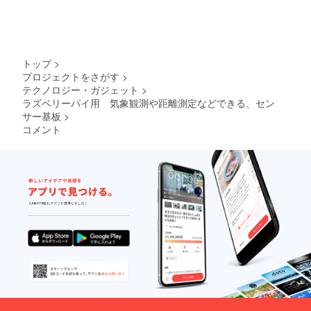
だきま
アップ
す。 直
したOS
ぐに試
とプロ
してみ
グラム
たい
をセッ
方、時
トした
トップ
>
間のな
microS
プロジェクトをさがす
>
い方、
Dを提供
テクノロジー・ガジェット
>
自信の
いたし
ない方
ラズベリーパイ用 気象観測や距離測定などできる、セン
ます。
には
その場
サー基板
>
セット
合は、
コメント
アップ
ＳＤ
したOS
カード
とプロ
の支援
グラム
(1000
をセッ
円)も合
トした
わせて
microS
お願い
Dを提供
しま
いたし
す。 p.s
ます。
ラズベ
その場
リーパ
合は、
イは付
ＳＤ
属しま
カード
せん。
の支援
p.s 基板
(1000
のパ