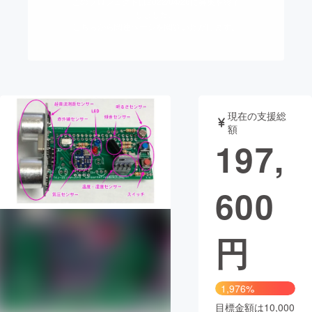
このプロジェクトは2022/04/26に募集を終了
しました。
まちづくり・地域活性化
こちらから関連ページを閲覧いただけます。
CAMPFIRE for Social Good
CAMPFIRE Creation
CAMPFIREふるさと納税
machi-ya
コミュニティ
現在の支援総
額
197,
600
円
1,976%
目標金額は10,000