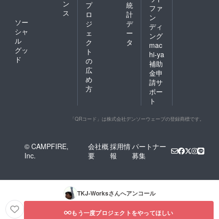
ン
プ
統
ファ
ス
ロ
計
ン
ソー
ジ
デ
ディ
シャ
ェ
ー
ング
ル
ク
タ
mac
グッ
ト
hi-ya
ド
の
補助
広
金申
め
請サ
方
ポー
ト
「QRコード」は株式会社デンソーウェーブの登録商標です。
© CAMPFIRE,
会社概
採用情
パートナー
Inc.
要
報
募集
TKJ-Works
さんへアンコール
もう一度プロジェクトをやってほしい