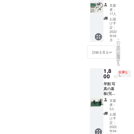
セッティングし
応援メッセージ
人用の
ていますので、
サポートや
支援
として、作って
キット
お手持ちのラズ
者：
欲しいものなど
pythonプロ
です。
17人
パイに装着して
の要望をいただ
写真の
グラムに関
いただくと、設
お届
けるとありがた
基板と
け予
定等の手間なく
しての相談
いです。 p.s ラ
部品一
定：
使用することが
ズベリーパイは
をココログ
式を届
2022
できます。 p.s
付属しません。
年04
けしま
でもやって
ラズベリーパイ
こ
月
すとと
の
は付属しませ
リ
います。
もに、
タ
ん。
ー
お礼の
1960で検索
ン
詳細を見る
を
メール
選
してみてく
択
と今後
す
る
ださい。
の開発
1,8
計画案
在庫な
も併せ
00
し
円
てお届
早割 写
けしま
真の基
す。 ラ
板(完成
ズパイ
品)を1
で動作
支援
つお届
させる
者：
けしま
ため
3人
すとと
の、プ
お届
もに、
ログラ
け予
お礼の
ムは指
定：
メール
2022
定のサ
年04
と今後
イト