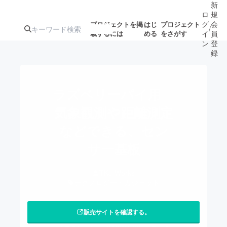
新
ロ
規
グ
会
プロジェクトを掲
はじ
プロジェクト
/
載するには
める
をさがす
イ
員
ン
登
録
人気のプロ
注目のリ
注目の新着プロ
募集終了が近いプ
もうすぐ公開
ラズベリーパイ用
ジェクト
ターン
ジェクト
ロジェクト
されます
気象観測や距離測定
などできる、セン
アート・写真
音楽
サー基板
テクノロジー・ガジェット
ゲーム・サ
TKJ-Works
テクノロジー・ガジェット
映像・映画
書籍・雑誌
販売サイトを確認する。
ビジネス・起業
チャレンジ