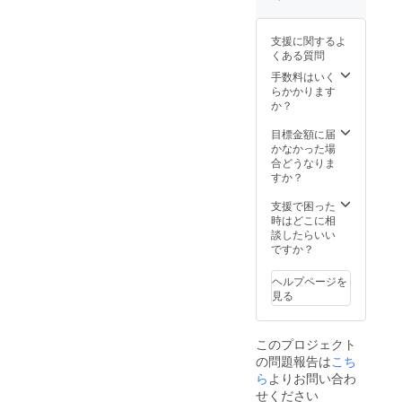
てお届
(GitHub
手順に
けしま
)からダ
従いイ
す。 ラ
ウン
ンス
支援に関するよ
ズパイ
ロード
トール
くある質問
で動作
してい
及び設
させる
ただ
手数料はいく
定をし
ため
き、イ
らかかります
ていた
の、プ
ンス
か？
だきま
ログラ
トール
す。 p.s
ムは指
手順に
目標金額に届
ラズベ
定のサ
従いイ
かなかった場
リーパ
イト
ンス
合どうなりま
イは付
(GitHub
トール
すか？
属しま
)からダ
及び設
せん。
ウン
定をし
支援で困った
ロード
ていた
時はどこに相
してい
だきま
談したらいい
ただ
す。 直
ですか？
き、イ
ぐに試
ンス
してみ
ヘルプページを
トール
たい
見る
手順に
方、時
従いイ
間のな
ンス
い方、
このプロジェクト
トール
自信の
の問題報告は
こち
及び設
ない方
定をし
ら
よりお問い合わ
には
ていた
セット
せください