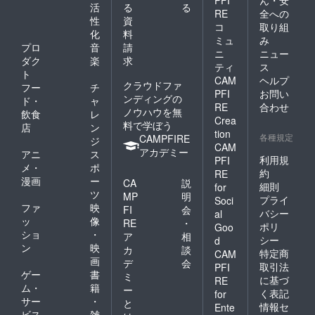
PFI
ん・安
ありま
活
る
る
す。 p.s
RE
全への
性
資
追加製
コ
取り組
化
料
造のた
ミュ
み
め、若
プロ
音
請
ニ
ニュー
干価格
ダク
楽
求
ティ
ス
が上
ト
CAM
ヘルプ
がって
クラウドファ
フー
チ
しまい
PFI
お問い
ンディングの
ド・
ャ
まし
RE
合わせ
ノウハウを無
飲食
レ
た、す
Crea
料で学ぼう
みませ
店
ン
tion
ん。
各種規定
CAMPFIRE
ジ
CAM
アカデミー
アニ
ス
利用規
PFI
メ・
ポ
約
RE
漫画
ー
CA
説
細則
for
ツ
MP
明
プライ
Soci
ファ
映
FI
会
バシー
al
ッ
像
RE
・
ポリ
Goo
ショ
・
ア
相
シー
d
ン
映
カ
談
特定商
CAM
画
デ
会
取引法
PFI
ゲー
書
ミ
に基づ
RE
ム・
籍
ー
く表記
for
サー
・
と
情報セ
Ente
ビス
雑