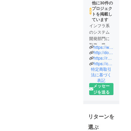
他に30件の
プロジェク
トを掲載し
ています
インフラ系
のシステム
開発部門に
勤務、業務
https://www.facebook.com/groups/3773038759434230
知識を生か
http://dococa.cocolog-nifty.com/blog/
すとともに
https://raspi.thebase.in/
https://camp-fire.jp/profile/junjun1960/projects
60才前に始
特定商取引
めたpython
法に基づく
でプログラ
表記
ミングをし
メッセー
ています。
ジを送る
主に
Raspberry Pi
（ラズベ
リーパイ）
リターンを
での開発を
選ぶ
主にしてい