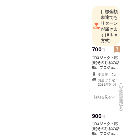
ます。
著書「拡張
目標金額
未達でも
基板で広が
リターン
るラズパイ
が届きま
の世界」
す
(All-in
ISBN「9784
方式)
909793218
700
円
」にて拡張
基板につい
プロジェクト応
援(その1) 私の活
て記す。
動、プロジェク
ラズパイに
トを応援してい
支援者：5人
ただける方を募
よる電子工
お届け予定：
集 リターンとし
こ
作の楽しさ
2022年04月
の
て ・お礼のメー
リ
を広めるた
タ
ルと今後の開発
ー
ン
計画案と以下を
詳細を見る
め、ちょっ
を
選
併せてお届けし
択
と生活を便
す
ます。 ・本プロ
る
利にするた
ジェクトに関す
900
る資料のダウン
円
めのものを
ロード
プロジェクト応
開発してい
URL(gitHub) -
援(その2) 私の活
回路図・部品リ
きたいと考
動、プロジェク
スト、インス