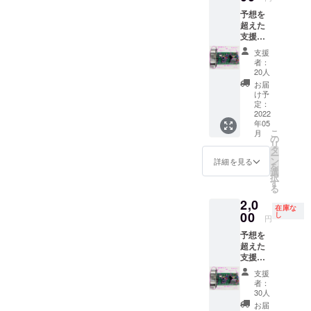
ため
及び設
予想を
の、プ
定をし
超えた
ログラ
ていた
支援を
ムは指
だきま
いただ
定のサ
す。 p.s
支援
いてい
イト
ラズベ
者：
ます、
(gitHub)
リーパ
20人
追加製
からダ
イは付
お届
造を決
ウン
属しま
け予
定しま
ロード
定：
せん。
したの
2022
してい
年05
でよろ
ただ
こ
月
しくお
き、イ
の
リ
願いし
ンス
タ
ー
ます。
トール
ン
詳細を見る
を
写真の
手順に
選
択
基板(完
従いイ
す
る
成品)を
ンス
2,0
1つお届
トール
在庫な
けしま
00
及び設
し
円
すとと
定をし
予想を
もに、
ていた
超えた
お礼の
だきま
支援を
メール
す。写
いただ
と今後
真の基
支援
いてい
の開発
板(完成
者：
ます、
計画案
品)を1
30人
まだプ
も併せ
つお届
お届