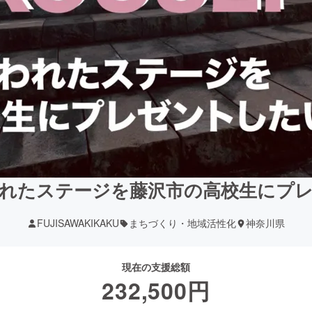
れたステージを藤沢市の高校生にプ
FUJISAWAKIKAKU
まちづくり・地域活性化
神奈川県
現在の支援総額
232,500
円