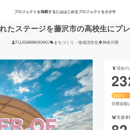
プロジェクトを掲載するには
はじめる
プロジェクトをさがす
れたステージを藤沢市の高校生にプ
FUJISAWAKIKAKU
まちづくり・地域活性化
神奈川県
注目のリターン
注目の新着プロジェクト
募集終了が近いプロジェクト
も
現在の
音楽
舞台・パフォーマンス
23
ゲーム・サービス開発
フード・飲食店
232%
書籍・雑誌出版
アニメ・漫画
目標金額は1
支援者
チャレンジ
ビューティー・ヘルスケ
82