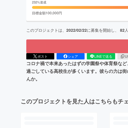
232
%達成
目標金額
100,000
円
このプロジェクトは、
2022/02/22
に募集を開始し、
82
ポスト
シェア
LINEで送る
U
コロナ禍で本来あったはずの学園祭や体育祭など
過ごしている高校生が多くいます。彼らの力は街
んか。
このプロジェクトを見た人はこちらもチ