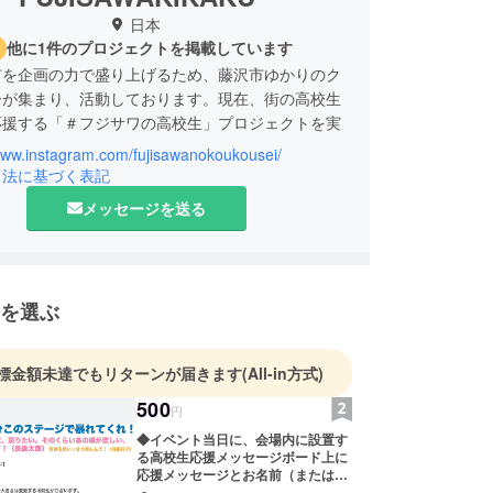
日本
他に1件のプロジェクトを掲載しています
市を企画の力で盛り上げるため、藤沢市ゆかりのク
ーが集まり、活動しております。現在、街の高校生
応援する「＃フジサワの高校生」プロジェクトを実
/www.instagram.com/fujisawanokoukousei/
引法に基づく表記
メッセージを送る
を選ぶ
標金額未達でもリターンが届きます
(All-in方式)
500
円
◆イベント当日に、会場内に設置す
る高校生応援メッセージボード上に
応援メッセージとお名前（または
ニックネーム）を【小サイズ】にて