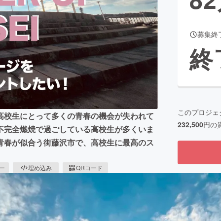
募集終
CAMPFIRE for Social Good
CAMPFIRE Creation
終
CAMPFIREふるさと納税
machi-ya
コミュニティ
このプロジェ
高校生にとって多くの青春の機会が失われて
232,500
円の
不完全燃焼で過ごしている高校生が多くいま
青春が似合う街藤沢市で、高校生に最高のス
ピー
埋め込み
QRコード