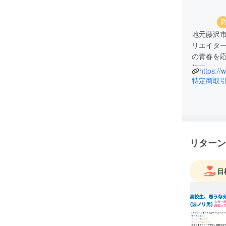
地元藤沢
リエイタ
の青春を
施中。
https:/
特定商取
リターン
目