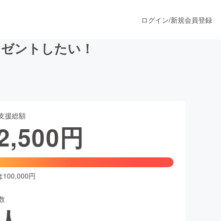
ログイン
/
新規会員登録
レゼントしたい！
うすぐ公開されます
支援総額
プロダクト
2,500
円
ファッション
スポーツ
00,000円
数
ア
ソーシャルグッド
人