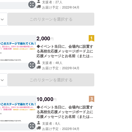
支援者：27人
記載。 例）「高校生、思う存分この
お届け予定：2022年04月
ステージで暴れてくれ！（波ノリ
男）」 ※高校生へのメッセージと記
載希望のお名前を備考欄に記載お願
このリターンを選択する
る
い致します。 ※100文字以内（お名
前除く）でお願いします。 ※メッ
セージ掲載の形（ボードではなく布
2,000
など）が変更する可能性がございま
円
す。 ◆3/21のイベント事後に主催者
◆イベント当日に、会場内に設置す
&高校生からのお礼メッセージと、
る高校生応援メッセージボード上に
当日の様子をまとめた動画や画像を
応援メッセージとお名前（または
送らせていただきます。
ニックネーム）を【中サイズ】にて
支援者：48人
記載。 例）「高校生、思う存分この
お届け予定：2022年04月
ステージで暴れてくれ！（波ノリ
男）」 ※高校生へのメッセージと記
載希望のお名前を備考欄に記載お願
このリターンを選択する
る
い致します。 ※100文字以内（お名
前除く）でお願いします。 ※メッ
セージ掲載の形（ボードではなく布
10,000
など）が変更する可能性がございま
円
す。 ◆3/21のイベント事後に主催者
◆イベント当日に、会場内に設置す
&高校生からのお礼メッセージと、
る高校生応援メッセージボード上に
当日の様子をまとめた動画や画像を
応援メッセージとお名前（または
送らせていただきます。
ニックネーム）を【大サイズ】にて
支援者：8人
記載。 例）「高校生、思う存分この
お届け予定：2022年04月
ステージで暴れてくれ！（波ノリ