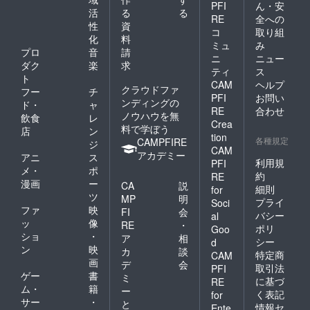
PFI
ん・安
活
る
る
RE
全への
性
資
コ
取り組
化
料
ミュ
み
プロ
音
請
ニ
ニュー
ダク
楽
求
ティ
ス
ト
CAM
ヘルプ
クラウドファ
フー
チ
PFI
お問い
ンディングの
ド・
ャ
RE
合わせ
ノウハウを無
飲食
レ
Crea
料で学ぼう
店
ン
tion
各種規定
CAMPFIRE
ジ
CAM
アカデミー
アニ
ス
利用規
PFI
メ・
ポ
約
RE
漫画
ー
CA
説
細則
for
ツ
MP
明
プライ
Soci
ファ
映
FI
会
バシー
al
ッ
像
RE
・
ポリ
Goo
ショ
・
ア
相
シー
d
ン
映
カ
談
特定商
CAM
画
デ
会
取引法
PFI
ゲー
書
ミ
に基づ
RE
ム・
籍
ー
く表記
for
サー
・
と
情報セ
Ente