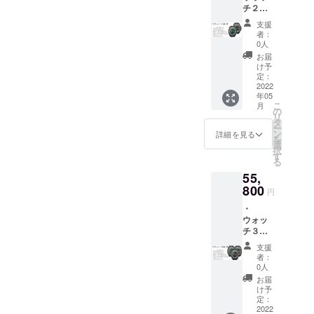
チ２個
となり
い。 ・
をご提
ます。
お礼の
支援
供致し
・本製
メール
者：
ます。
品の一
を差し
0人
・日本
般販売
上げま
お届
語取扱
予定価
す。
け予
説明書
格は1個
定：
が付属
2022
19800
年05
しま
円で
こ
月
す。 ・
す。 ・
の
リ
2022年
１個の
タ
ー
5月下旬
カラー
ン
詳細を見る
を
頃の発
（ダー
選
択
送予定
クグ
す
る
です。
リー
55,
・消費
ン・ブ
税込
800
ラッ
円
み、送
ク）を
・
料込み
お選び
ウォッ
の価格
くださ
チ３個
となり
い。 ・
をご提
ます。
お礼の
支援
供致し
・本製
メール
者：
ます。
品の一
を差し
0人
・日本
般販売
上げま
お届
語取扱
予定価
す。
け予
説明書
格は２
定：
が付属
2022
個