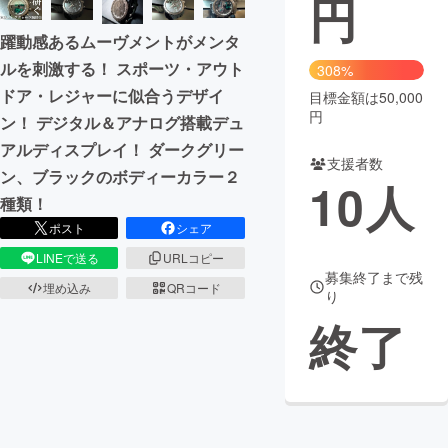
円
まちづくり・地域活性化
躍動感あるムーヴメントがメンタ
ルを刺激する！ スポーツ・アウト
308%
ドア・レジャーに似合うデザイ
目標金額は50,000
CAMPFIRE for Social Good
CAMPFIRE Creation
円
ン！ デジタル＆アナログ搭載デュ
CAMPFIREふるさと納税
machi-ya
コミュニティ
アルディスプレイ！ ダークグリー
支援者数
ン、ブラックのボディーカラー２
10
人
種類！
ポスト
シェア
LINEで送る
URLコピー
募集終了まで残
埋め込み
QRコード
り
終了