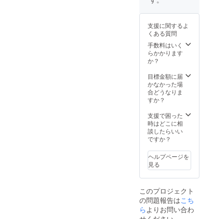
ン・ブ
ラッ
ク）を
支援に関するよ
お選び
くある質問
くださ
い。 ・
手数料はいく
お礼の
らかかります
メール
か？
を差し
上げま
目標金額に届
す。
かなかった場
合どうなりま
すか？
支援で困った
時はどこに相
談したらいい
ですか？
ヘルプページを
見る
このプロジェクト
の問題報告は
こち
ら
よりお問い合わ
せください