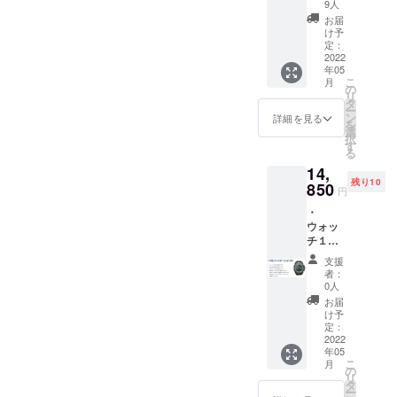
ます。
9人
・日本
お届
語取扱
け予
説明書
定：
が付属
2022
年05
しま
こ
月
す。 ・
の
リ
2022年
タ
ー
5月下旬
ン
詳細を見る
を
頃の発
選
択
送予定
す
る
です。
14,
・消費
残り10
税込
850
円
み、送
・
料込み
ウォッ
の価格
チ１個
となり
をご提
ます。
支援
供致し
・本製
者：
ます。
品の一
0人
・日本
般販売
お届
語取扱
予定価
け予
説明書
格は1個
定：
が付属
2022
19800
年05
しま
円で
こ
月
す。 ・
す。 ・
の
リ
2022年
１個の
タ
ー
5月下旬