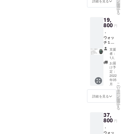
カラー
ン
詳細を見る
を
頃の発
（ダー
選
択
送予定
クグ
す
る
です。
リー
19,
・消費
ン・ブ
税込
800
ラッ
円
み、送
ク）を
・
料込み
お選び
ウォッ
の価格
くださ
チ１個
となり
い。 ・
をご提
ます。
お礼の
支援
供致し
・本製
メール
者：
ます。
品の一
を差し
1人
・日本
般販売
上げま
お届
語取扱
予定価
す。
け予
説明書
格は1個
定：
が付属
2022
19800
年05
しま
円で
こ
月
す。 ・
す。 ・
の
リ
2022年
１個の
タ
ー
5月下旬
カラー
ン
詳細を見る
を
頃の発
（ダー
選
択
送予定
クグ
す
る
です。
リー
37,
・消費
ン・ブ
税込
800
ラッ
円
み、送
ク）を
・
料込み
お選び
ウォッ
の価格
くださ