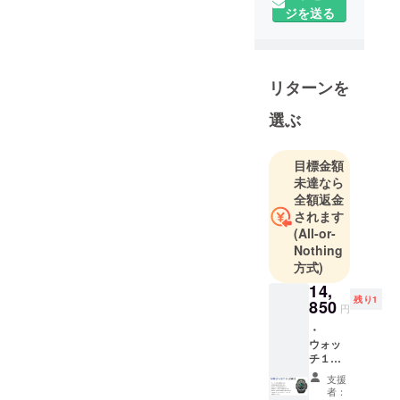
ジを送る
が使ってみ
たい！そん
なプロダク
トを目指し
リターンを
て、製品を
提供してい
選ぶ
ます。私た
ちが使いた
目標金額
い良い製品
未達なら
は、多くの
全額返金
人が求めて
されます
(All-or-
いるはず！
Nothing
そんなコン
方式)
セプトのも
14,
と、常に製
残り1
850
円
品を提供し
・
ていきたい
ウォッ
と思ってい
チ１個
ます！
をご提
支援
供致し
者：