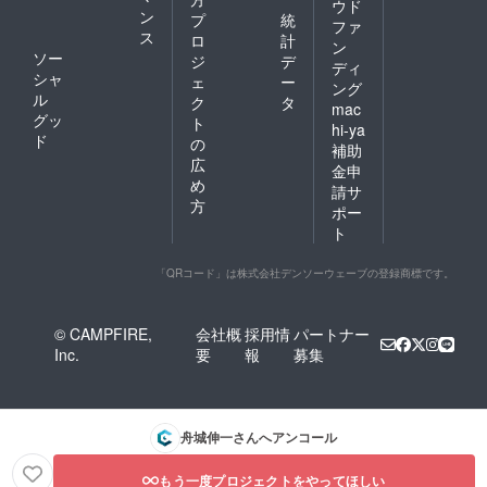
ウド
ン
プ
統
ファ
ス
ロ
計
ン
ソー
ジ
デ
ディ
シャ
ェ
ー
ング
ル
ク
タ
mac
グッ
ト
hi-ya
ド
の
補助
広
金申
め
請サ
方
ポー
ト
「QRコード」は株式会社デンソーウェーブの登録商標です。
© CAMPFIRE,
会社概
採用情
パートナー
Inc.
要
報
募集
舟城伸一
さんへアンコール
もう一度プロジェクトをやってほしい