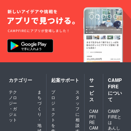
カテゴリー
起案サポート
サ
CAMP
ー
FIRE
テク
ま
プ
ス
ビ
につい
ノロ
ち
ロ
タ
ス
て
ジー
づ
ジ
ッ
・ガ
く
ェ
フ
CAM
CAMP
ジェ
り
ク
に
PFI
FIREと
ット
・
ト
相
RE
は
地
を
談
CAM
あんし
域
作
す