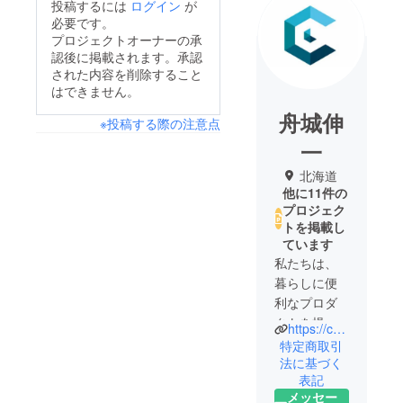
投稿するには
ログイン
が
必要です。
プロジェクトオーナーの承
認後に掲載されます。承認
された内容を削除すること
はできません。
舟城伸
※投稿する際の注意点
一
北海道
他に11件の
プロジェク
トを掲載し
ています
私たちは、
暮らしに便
利なプロダ
クトを提供
https://cyakusin.net/
したいと
特定商取引
思っていま
法に基づく
表記
す。まずは
メッセー
私たち自身