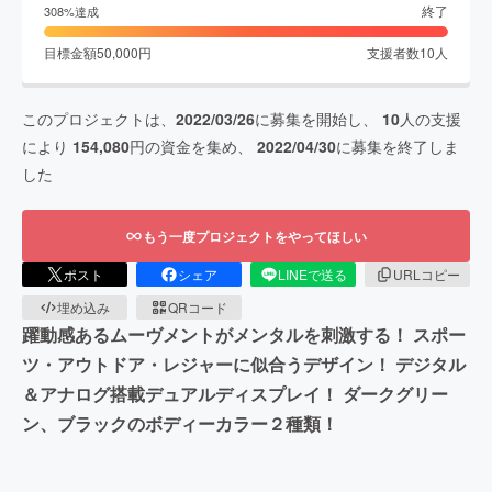
終了
308
%達成
目標金額
50,000
円
支援者数
10
人
このプロジェクトは、
2022/03/26
に募集を開始し、
10
人の支援
により
154,080
円の資金を集め、
2022/04/30
に募集を終了しま
した
もう一度プロジェクトをやってほしい
ポスト
シェア
LINEで送る
URLコピー
埋め込み
QRコード
躍動感あるムーヴメントがメンタルを刺激する！ スポー
ツ・アウトドア・レジャーに似合うデザイン！ デジタル
＆アナログ搭載デュアルディスプレイ！ ダークグリー
ン、ブラックのボディーカラー２種類！