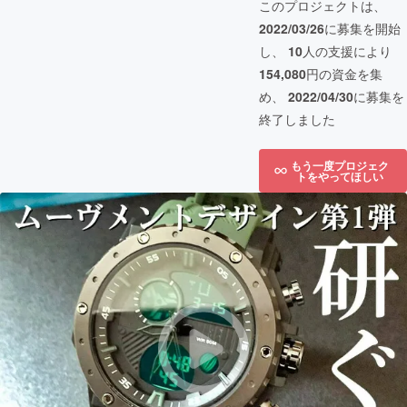
このプロジェクトは、
2022/03/26
に募集を開始
し、
10
人の支援により
154,080
円の資金を集
め、
2022/04/30
に募集を
終了しました
もう一度プロジェク
トをやってほしい