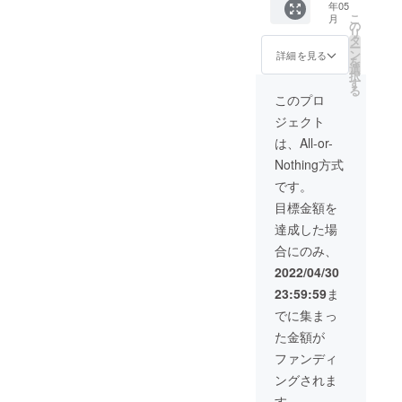
年05
しま
37800
こ
月
す。 ・
円で
の
リ
2022年
す。 ・
タ
ー
5月下旬
２個の
ン
詳細を見る
を
頃の発
カラー
選
択
送予定
（ダー
す
る
です。
クグ
このプロ
・消費
リー
ジェクト
税込
ン・ブ
み、送
ラッ
は、All-or-
料込み
ク）を
Nothing方式
の価格
お選び
となり
くださ
です。
ます。
い。 ・
目標金額を
・本製
お礼の
品の一
メール
達成した場
般販売
を差し
合にのみ、
予定価
上げま
格は３
す。
2022/04/30
個
23:59:59
ま
55800
円で
でに集まっ
す。 ・
た金額が
３個の
カラー
ファンディ
（ダー
ングされま
クグ
リー
す。