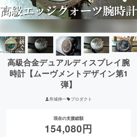
高級合金デュアルディスプレイ腕
時計【ムーヴメントデザイン第1
弾】
舟城伸一
プロダクト
現在の支援総額
154,080
円