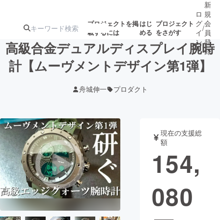
新
ロ
規
グ
会
プロジェクトを掲
はじ
プロジェクト
/
載するには
める
をさがす
イ
員
ン
登
高級合金デュアルディスプレイ腕時
録
計【ムーヴメントデザイン第1弾】
人気のプロ
注目のリ
注目の新着プロ
募集終了が近いプ
もうすぐ公開
舟城伸一
プロダクト
ジェクト
ターン
ジェクト
ロジェクト
されます
アート・写真
音楽
現在の支援総
額
154,
テクノロジー・ガジェット
ゲーム・サ
080
映像・映画
書籍・雑誌
ビジネス・起業
チャレンジ