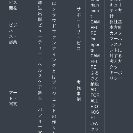
ビス
雑
は
キュリ
rtain
開発
誌
ク
サ
ティ方
men
出
ラ
ポ
針
t
版
ウ
ー
反社基
CAM
ビジ
ビ
ド
ト
本方針
PFI
ネ
ュ
フ
サ
カスタ
RE
ス・
ー
ァ
ー
マーハ
for
起業
テ
ン
ビ
ラスメ
Spor
ィ
デ
ス
ントに
ts
ー
ィ
対する
CAM
・
ン
考え方
PFI
ヘ
グ
クッ
RE
ル
と
キーポ
ふる
ス
は
リシー
さと
ケ
プ
実
納税
ア
ロ
施
AD
アー
舞
ジ
事
FOR
ト・
台
ェ
例
ALL
写真
・
ク
HIO
パ
ト
KOS
フ
の
HI
ォ
作
JFA
ー
り
クラ
マ
方