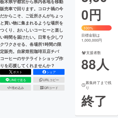
栃木県宇都宮から県内各地を移動
0
円
販売車で回ります。コロナ禍の今
まちづくり・地域活性化
だからこそ、ご近所さんがちょっ
と買い物に集まれるような場所を
CAMPFIRE for Social Good
CAMPFIRE Creation
100%
つくり、おいしいコーヒーと楽し
CAMPFIREふるさと納税
machi-ya
コミュニティ
目標金額は
い時間を届けたい。日常を少しワ
1,000,000円
クワクさせる、各場所1時間の限
定販売。自家焙煎珈琲豆店チバ
支援者数
88
人
コーヒーのサテライトショップ作
りを応援してくれませんか？
ポスト
シェア
LINEで送る
URLコピー
募集終了まで残
り
埋め込み
QRコード
終了