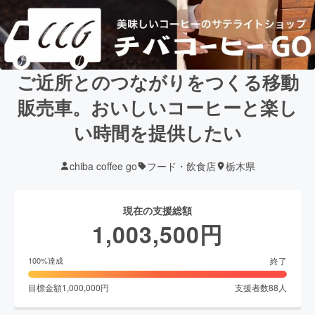
ご近所とのつながりをつくる移動
販売車。おいしいコーヒーと楽し
い時間を提供したい
chiba coffee go
フード・飲食店
栃木県
現在の支援総額
1,003,500
円
終了
100
%達成
目標金額
1,000,000
円
支援者数
88
人