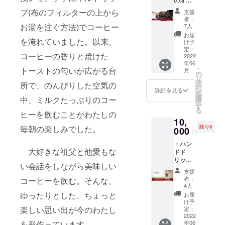
は、今
を店頭
しませ
す。場
ジナル
回ご支
で販売
プ(布のフィルターの上から
ん。）
支援
所に
ブレン
援いた
する予
者：
よって
ド500ｇ
だく方
お湯を注ぐ方法)でコーヒー
定はあ
7人
は、ご
が作れ
のため
りませ
お届
訪問が
を淹れていました。以来、
る権利
に特別
ん。こ
け予
難しい
チバ
に作ら
定：
の機会
場合も
コーヒーの香りと焼けた
コー
2022
せて頂
にぜひ
ありま
年06
ヒーで
きま
ご賞味
トーストの匂いが広がる台
こ
すの
月
売って
す。今
の
頂けれ
リ
で、そ
いる豆
後、同
タ
ば幸い
所で、のんびりした空気の
ー
の際は
を試飲
じもの
ン
です。
詳細を見る
を
ご支援
しなが
を店頭
選
中、ミルクたっぷりのコー
ま
択
額をご
ら、あ
で販売
す
た、珈
る
返金い
なただ
ヒーを飲むことがわたしの
する予
琲染め
たしま
10,
けのオ
定はあ
コット
す。
毎朝の楽しみでした。
残り6
リジナ
000
りませ
ンバッ
円
（お貸
ルブレ
ん。こ
グは、
しい頂
・ハン
ントを
の機会
フード
大好きな祖父と他愛もな
くス
ドド
作れる
にぜひ
ロス削
ペース
リップ
権利で
ご賞味
減の一
い会話をしながら美味しい
は、ご
体験
す。ス
頂けれ
環とし
支援
支援者
本格的
タッフ
ば幸い
てド
者：
コーヒーを飲む。そんな、
様に所
なハン
と一緒
です。
4人
リップ
有権が
ドド
にあな
ゆったりとした、ちょっと
ま
した後
お届
ある場
リップ
たのお
た、珈
け予
のコー
所に限
に挑戦
楽しい思い出が今のわたし
好みの
定：
琲染め
ヒーカ
らせて
しませ
2022
味を探
コット
スや品
を形作っています。
頂きま
年06
んか。
しませ