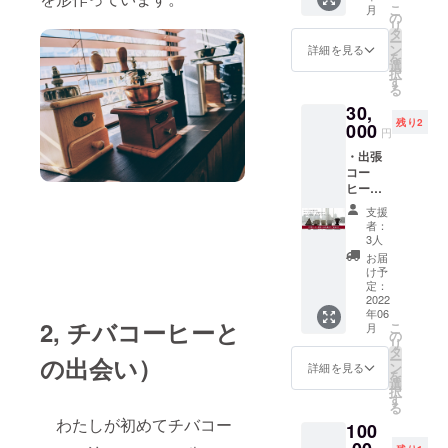
ンバッ
質検査
こ
月
す。）
チバ
んか。
の
グは、
規格外
リ
コー
１支
タ
フード
の豆を
ー
ヒーの
援で500
ン
ロス削
詳細を見る
再利用
を
スタッ
ｇのオ
選
減の一
し、ス
択
フがマ
リジナ
す
環とし
タッフ
る
ンツー
ルブレ
てド
が1枚ず
30,
マン
ンドを
リップ
つ丁寧
残り2
で、ハ
000
１種類
した後
に染め
円
ンドド
お作り
のコー
て、シ
・出張
リップ
頂けま
ヒーカ
ルクス
コー
のコツ
す。お
スや品
クリー
ヒー教
をレク
ひとり
質検査
ンプリ
室 10
チャー
の方で
規格外
ントを
支援
名様ま
しま
複数ご
の豆を
者：
施しま
で
す。1支
支援頂
3人
再利用
す。手
コー
援で2名
いた場
し、ス
お届
作りの
ヒー豆
様まで
合は、
け予
タッフ
ため、
の選び
ご参加
定：
ご支援
が1枚ず
発送ま
方か
2022
が可能
いただ
つ丁寧
でお時
年06
ら、お
です。
いた数
に染め
間がか
2, チバコーヒーと
こ
月
いしく
おひと
の
量に応
て、シ
かりま
リ
淹れる
りの方
タ
じて、
ルクス
すこと
ー
の出会い）
ハンド
で複数
ン
お作り
詳細を見る
クリー
をご容
を
ドリッ
ご支援
選
いただ
ンプリ
赦くだ
択
プのコ
頂いた
す
ける数
ントを
さいま
る
ツなど
場合、
量も変
施しま
せ。
わたしが初めてチバコー
100
を楽し
一度に
更にな
す。手
コー
く覚え
ご参加
りま