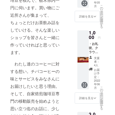
琲豆を積んで、栃木県内一
年05
に呼び
こ
月
円に伺います。買い物にご
たい
の
リ
方、会
タ
ー
近所さんが集まって、
社に呼
ン
詳細を見る
を
びたい
選
ちょっとだけお茶飲み話を
択
方。私
す
る
有地に
していける。そんな楽しい
1,0
て軽自
動車2台
00
ショップを皆さんと一緒に
円
分のス
・お礼
ペース
作っていければと思ってい
状、ク
をお貸
ます。
ラウド
しいた
ファン
だける
支援
ディン
方。あ
者：
わたし達のコーヒーに対
グ限定
なたも
4人
オリジ
チバ
お届
する想い。チバコーヒーの
ナルブ
コー
け予
レンド
ヒーGO
定：
味とサービスをみなさんに
のド
2022
の販売
年06
リップ
スペー
お届けしたいと思う理由。
こ
月
パック1
スオー
の
リ
ケ こ
そして、自家焙煎珈琲豆専
ナーに
タ
ー
ちらの
なって
ン
詳細を見る
を
門の移動販売を始めようと
オリジ
いただ
選
択
ナルブ
けませ
す
思い立つ迄のお話に、少し
る
レンド
んか。2
3,0
は、今
週間に1