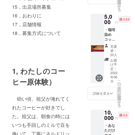
100ｇの
す。今
選
は付属
所をご
択
15，出店場所募集
セッ
後、同
す
しませ
記入下
る
ト
じもの
ん。）
さい。
16，おわりに
5,0
粉（挽
を店頭
クラ
残り30
き方）
00
で販売
円
ウド
17，店舗情報
か豆
する予
ファン
・珈琲
か、を
定はあ
18，募集方式について
ディン
染め
備考欄
りませ
グが終
コット
にご記
ん。こ
了しま
ンバッ
入くだ
の機会
支援
した
グとク
さい。
にぜひ
者：
ら、お
ラウド
こち
ご賞味
20人
電話か
ファン
らのオ
頂けれ
お届
メール
ディン
リジナ
ば幸い
け予
にてお
グ限定
1, わたしのコー
ルブレ
定：
です。
打ち合
オリジ
2022
ンド
コー
わせの
年06
ナルブ
は、今
ヒー豆
ヒー原体験）
上、訪
こ
月
レンド
回ご支
の
内容
問日時
リ
のド
援いた
タ
量 100
等の詳
ー
リップ
だく方
ン
ｇｘ1ケ
詳細を見る
細を決
を
パック5
のため
幼い頃、祖父が淹れてく
選
（写真
めさせ
択
ケの
に特別
す
はイ
て頂き
る
れたコーヒーが好きでし
セット
に作ら
メージ
ます。
10,
こち
せて頂
です。
2022年
た。祖父は、朝食の時には
残り3
らのオ
000
きま
コー
円
5月以
リジナ
す。今
ヒー豆
いつも手回しのミルで豆を
降、訪
・あな
ルブレ
後、同
の容器
問開始
ただけ
ンド
じもの
は付属
挽いて、丁寧にネルドリッ
予定で
のオリ