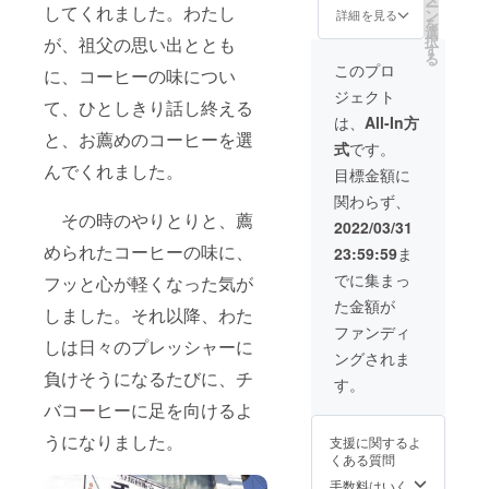
ー
してくれました。わたし
あなた
記念し
場所と
ける方
ン
をする
詳細を見る
の支援
を
の好み
て、
日時の
限定と
選
ことは
者様と
択
が、祖父の思い出ととも
のコー
2022年
予定を
させて
す
ありま
の合同
る
ヒの味
6月から
組ませ
いただ
せん。
このプロ
での同
に、コーヒーの味につい
わい
半年間
ていた
きま
チバ
時開催
ジェクト
と、名
限定で
だきま
す。お
コー
をする
て、ひとしきり話し終える
付けた
チバ
す。各
越し頂
ヒーま
は、
All-In方
ことは
い商品
コー
支援者
く日時
と、お薦めのコーヒーを選
での交
ありま
式
です。
名をお
ヒーGO
様個別
につき
通費
せん。
伝え下
で販売
んでくれました。
で対応
まして
は、恐
目標金額に
チバ
さい。
する、
させて
は、
れ入り
コー
関わらず、
それに
新商品
頂きま
2022年
ますが
ヒーま
その時のやりとりと、薦
合わせ
のオリ
す。他
6月以
支援者
2022/03/31
での交
て、チ
ジナル
の支援
降、支
様でご
通費
められたコーヒーの味に、
23:59:59
ま
バコー
ブレン
者様と
援者様
負担頂
は、恐
ヒーの
ドに、
の合同
とお電
きます
でに集まっ
れ入り
フッと心が軽くなった気が
スタッ
お好き
での同
話もし
ようお
ますが
た金額が
フがオ
な名前
時開催
くは
願いい
しました。それ以降、わた
支援者
リジナ
を付け
するこ
メール
たしま
ファンディ
様でご
ルブレ
られま
しは日々のプレッシャーに
とはあ
にてご
す。
負担頂
ングされま
ンドを
す。
りませ
相談の
なお、
きます
負けそうになるたびに、チ
調合い
あなた
ん。栃
上決定
面会時
す。
ようお
たしま
の好み
木県内
させて
には同
願いい
バコーヒーに足を向けるよ
す。お
のコー
に限ら
頂きま
伴者を
たしま
打ち合
ヒの味
せてい
す。チ
つけさ
す。
うになりました。
支援に関するよ
わせ
わい
ただき
バコー
せてい
なお、
くある質問
は、
と、名
ます。
ヒーま
ただき
面会時
2022年
付けた
私共の
での交
手数料はいく
ます。
には同