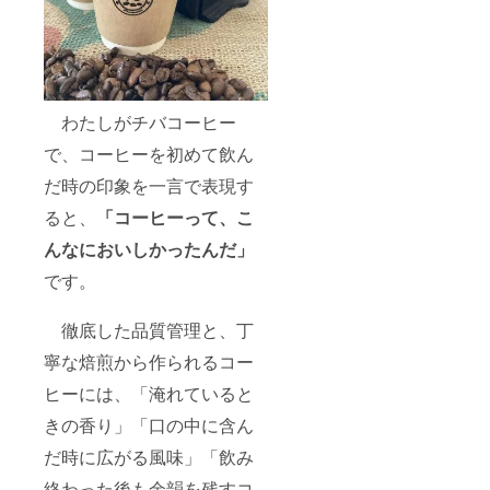
なお、
形とさ
公序良
せてい
俗に反
ただき
する名
ます。
称、特
さ
定の人
らに発
物や団
売後に
わたしがチバコーヒー
体を誹
は、命
で、コーヒーを初めて飲ん
謗中傷
名して
する名
頂いた
だ時の印象を一言で表現す
称、著
コー
作権法
ヒー豆
ると、
「コーヒーって、こ
上問題
を毎月
のある
1kgず
んなにおいしかったんだ」
名称、
つ、３
極端に
か月間
です。
長い名
無償で
称等は
お届け
変更い
させて
徹底した品質管理と、丁
ただく
頂きま
寧な焙煎から作られるコー
場合が
す。
ござい
なお、
ヒーには、「淹れていると
ますの
公序良
で、予
俗に反
きの香り」「口の中に含ん
めご了
する名
承くだ
称、特
だ時に広がる風味」「飲み
さい。
定の人
物や団
終わった後も余韻を残すコ