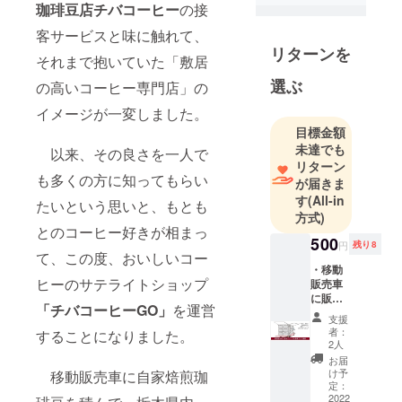
宇都宮市に
珈琲豆店チバコーヒー
の接
住んでいま
客サービスと味に触れて、
す。おいし
リターンを
いコーヒー
それまで抱いていた「敷居
と楽しい時
選ぶ
の高いコーヒー専門店」の
間をみなさ
イメージが一変しました。
んにお届け
目標金額
したいと
未達でも
以来、その良さを一人で
思っていま
リターン
す。どうぞ
も多くの方に知ってもらい
が届きま
よろしくお
す
(All-in
たいという思いと、もとも
方式)
願いいたし
とのコーヒー好きが相まっ
ます。
500
円
残り8
て、この度、おいしいコー
・移動
ヒーのサテライトショップ
販売車
に販売
「チバコーヒーGO」
を運営
スペー
支援
スを提
者：
することになりました。
供でき
2人
る権利
お届
移動
け予
移動販売車に自家焙煎珈
販売車
定：
を自宅
2022