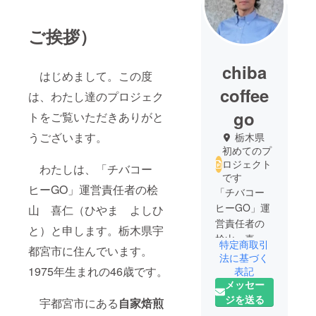
ご挨拶）
chiba
はじめまして。この度
coffee
は、わたし達のプロジェク
go
トをご覧いただきありがと
うございます。
栃木県
初めてのプ
ロジェクト
わたしは、「チバコー
です
ヒーGO」運営責任者の桧
「チバコー
ヒーGO」運
山 喜仁（ひやま よしひ
営責任者の
と）と申します。栃木県宇
桧山 喜仁
特定商取引
都宮市に住んでいます。
（ひやま
法に基づく
よしひと）
1975年生まれの46歳です。
表記
メッセー
と申しま
ジを送る
す。栃木県
宇都宮市にある
自家焙煎