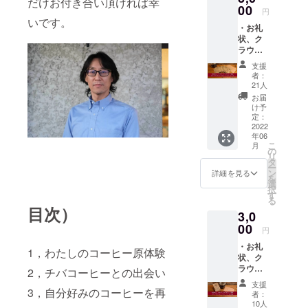
だけお付き合い頂ければ幸
回ご支
00
度程度
円
援いた
利用さ
いです。
・お礼
だく方
せて頂
状、ク
のため
く予定
ラウド
に特別
です。
ファン
に作ら
ご成
支援
ディン
せて頂
約いた
者：
グ限定
きま
だいた
21人
オリジ
す。今
場合
お届
ナルブ
後、同
は、初
け予
レンド
じもの
定：
回にハ
のド
2022
を店頭
ンドド
年06
リップ
で販売
リップ
こ
月
パック5
する予
の
を始め
リ
ケ こ
定はあ
タ
られる
ー
ちらの
りませ
ン
ドリッ
詳細を見る
を
オリジ
ん。こ
選
パーと
択
ナルブ
の機会
す
ペー
る
レンド
にぜひ
パー
目次）
3,0
は、今
ご賞味
フィル
回ご支
00
頂けれ
ターの
円
援いた
ば幸い
セット
・お礼
だく方
です。
とお好
1，わたしのコーヒー原体験
状、ク
のため
ド
きな
ラウド
に特別
2，チバコーヒーとの出会い
リップ
コーヒ
ファン
に作ら
パック
豆100g
支援
ディン
3，自分好みのコーヒーを再
せて頂
内容
を、お
者：
グ限定
きま
量 10
10人
届けし