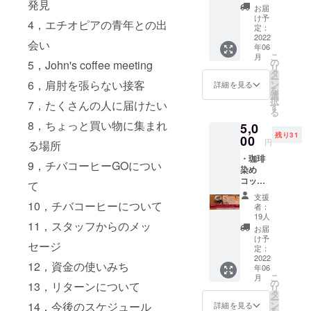
発見
オリジ
す。今
ｇｘ1ケ
ます。
お届
ナルブ
後、同
（写真
け予
対応
4，エチオピアの青年との出
レンド
じもの
定：
はイ
可能範
のコー
2022
を店頭
メージ
囲は栃
会い
年06
ヒー豆
で販売
です。
木県内
こ
月
100ｇ
する予
の
コー
5，John's coffee meeting
とさせ
リ
粉
定はあ
タ
ヒー豆
ていた
ー
（挽き
6，肩肘を張らない接客
りませ
ン
の容器
詳細を見る
だきま
を
方）か
ん。こ
選
は付属
す。具
択
7，たくさんの人に届けたい
豆か、
の機会
す
しませ
体的に
る
を備考
にぜひ
ん。）
はチバ
8，ちょっと買い物に集まれ
5,0
欄にご
ご賞味
コー
残り31
記入く
00
頂けれ
ヒーか
円
る場所
ださ
ば幸い
ら（栃
・珈琲
い。
です。
9，チバコーヒーGOについ
木県宇
染め
こちら
ド
都宮市
コット
のオリ
リップ
て
陽東３
ンバッ
ジナル
パック
丁目か
支援
グとク
10，チバコーヒーについて
ブレン
内容
者：
ら）走
ラウド
ドは、
量 10
19人
行距離
11，スタッフからのメッ
ファン
今回ご
ｇｘ5ケ
お届
で片道
ディン
支援い
（写真
け予
60km圏
セージ
グ限定
ただく
定：
はイ
内とさ
オリジ
2022
方のた
メージ
せてい
12，資金の使いみち
年06
ナルブ
めに特
です。
ただき
こ
月
レンド
別に作
の
コー
13，リターンについて
ます。
リ
のコー
らせて
タ
ヒー豆
備考欄
ー
ヒー豆
頂きま
14，今後のスケジュール
ン
の容器
詳細を見る
にご住
を