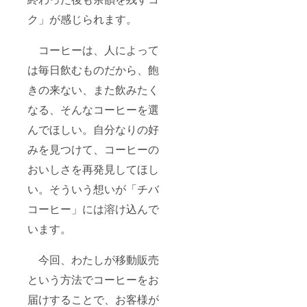
体を誹
ク」が感じられます。
謗中傷
する名
称、著
コーヒーは、人によって
作権法
上問題
は毎日飲むものだから、飽
のある
名称、
きの来ない、また飲みたく
極端に
長い名
なる、そんなコーヒーを選
称等は
んでほしい。自分なりの好
変更い
ただく
みを見つけて、コーヒーの
場合が
ござい
おいしさを再発見してほし
ますの
で、予
い。そういう想いが「チバ
めご了
承くだ
コーヒー」には溶け込んで
さい。
います。
今回、わたしが移動販売
という方法でコーヒーをお
届けすることで、お客様が