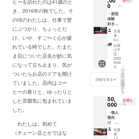
,00
作りの
残り1
ヒーを訪れたのは41歳のと
ヒー豆
られる
いただ
0
す。
ため、
内容
円
２時間
く人数
例）お
き、2016年の秋でした。そ
発送ま
量 100
程度の
・焙煎
は、ご
一人様
でお時
ｇｘ1ケ
コー
体験
の頃のわたしは、仕事で壁
支援者
で、２
間がか
コッ
ヒー教
好きな
様とお
口
かりま
トン
にぶつかり、ちょっとだ
室で
豆を焙
電話ま
（20,00
すこと
バック
支援
す。１
煎でき
たは
0円）ご
をご容
者：
サイ
け、いや、すご〜く心が疲
支援に
る権
メール
支援い
0人
赦くだ
ズ 本
つき10
利。
にてご
ただい
さいま
お届
体／約
れている時でした。たまた
名様ま
焙煎士
相談の
た場
け予
せ。
W30cm
でご参
がそば
上決定
定：
合、
ま目についた店名が妙に気
ドリッ
×H36c
加が可
につい
2022
させて
500gの
プパッ
m(持ち
年06
能で
て焙煎
頂きま
になって立ち止まり、気が
オリジ
ク内容
手含む
こ
月
す。お
のやり
す。
の
ナルブ
量 10
H53cm)
リ
ついたらお店のドアを開け
友達
方を教
また、
タ
レンド
ｇｘ5ケ
折りた
ー
と、会
えま
チバ
ン
を2種類
詳細を見る
コッ
たみマ
を
ていました。店内はコー
社のお
す。そ
コー
選
お作り
トン
チ／約
択
仲間と
の後、
ヒーに
す
頂けま
バック
10cm
ヒーの香りと、ゆったりと
る
一緒に
チバ
お越し
す。
サイ
コット
50,
お好み
コー
いただ
また、
ズ 本
した雰囲気に包まれていま
ンバッ
在庫な
の味を
ヒーで
000
ける方
し
チバ
体／約
円
ク材
探しま
取り扱
限定と
した。
コー
W30cm
質
・個人
せん
いのあ
させて
ヒーに
×H36c
コット
様向
か。お
るコー
いただ
お越し
m(持ち
ン
け 新
ひとり
ヒー豆
わたしは、初めて
きま
いただ
手含む
100%
商品ブ
の方で
からお
す。お
ける方
H53cm)
支援
生地の
（チェーン店とかではな
レンド
複数ご
好きな
越し頂
限定と
者：
折りた
厚み5オ
コー
支援頂
ものを
く日時
1人
させて