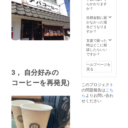
6月以
い商品
会場ま
通費
らかかります
伴者を
降、お
名をお
での交
は、恐
か？
つけさ
電話ま
伝え下
通費
れ入り
せてい
たは
さい。
は、ご
ますが
目標金額に届
ただき
メール
それに
支援額
支援者
かなかった場
ます。
でお話
合わせ
に含ま
様でご
合どうなりま
を伺う
て、チ
れてお
負担頂
すか？
形とさ
バコー
りま
きます
せてい
ヒーの
す。
ようお
支援で困った
ただき
スタッ
なお、
願いい
時はどこに相
ます。
フがオ
面会時
たしま
談したらいい
さ
リジナ
には同
す。
ですか？
らに発
ルブレ
伴者を
なお、
売後に
ンドを
つけさ
面会時
ヘルプページを
は、命
調合い
せてい
には同
見る
3， 自分好みの
名して
たしま
ただき
伴者を
頂いた
す。お
ます。
つけさ
コーヒーを再発見)
コー
打ち合
せてい
このプロジェクト
ヒー豆
わせ
ただき
の問題報告は
こち
を毎月
は、
ます。
500ｇず
2022年
ら
よりお問い合わ
つ、３
6月以
せください
か月間
降、お
無償で
電話ま
お届け
たは
させて
メール
頂きま
でお話
す。
を伺う