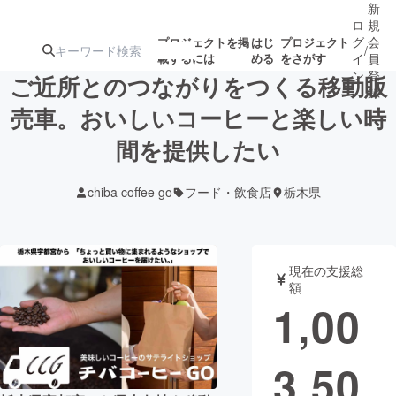
新
ロ
規
グ
会
プロジェクトを掲
はじ
プロジェクト
/
載するには
める
をさがす
イ
員
ン
登
ご近所とのつながりをつくる移動販
録
売車。おいしいコーヒーと楽しい時
間を提供したい
人気のプロ
注目のリ
注目の新着プロ
募集終了が近いプ
もうすぐ公開
ジェクト
ターン
ジェクト
ロジェクト
されます
chiba coffee go
フード・飲食店
栃木県
アート・写真
音楽
現在の支援総
テクノロジー・ガジェット
ゲーム・サ
額
1,00
映像・映画
書籍・雑誌
3,50
ビジネス・起業
チャレンジ