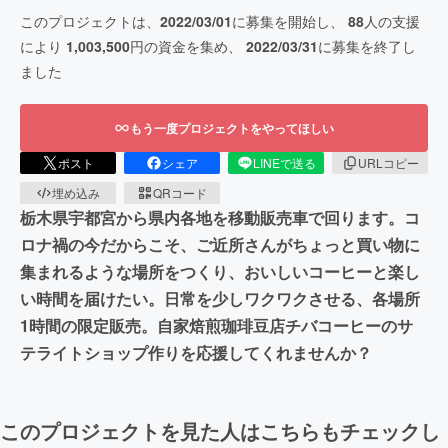
このプロジェクトは、
2022/03/01
に募集を開始し、
88
人の支援
により
1,003,500
円の資金を集め、
2022/03/31
に募集を終了し
ました
もう一度プロジェクトをやってほしい
ポスト
シェア
LINEで送る
URLコピー
埋め込み
QRコード
栃木県宇都宮から県内各地を移動販売車で回ります。コ
ロナ禍の今だからこそ、ご近所さんがちょっと買い物に
集まれるような場所をつくり、おいしいコーヒーと楽し
い時間を届けたい。日常を少しワクワクさせる、各場所
1時間の限定販売。自家焙煎珈琲豆店チバコーヒーのサ
テライトショップ作りを応援してくれませんか？
このプロジェクトを見た人はこちらもチェックし