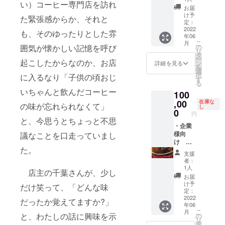
たみマ
ンス
い）コーヒー専門店を訪れ
ヒー命
いた場
お選び
につき
いただ
お届
チ／約
（写真
名権
合、一
頂き、
まして
け予
きま
10cm
た緊張感からか、それと
はイ
チバ
度にご
お好み
定：
は、
す。お
コット
メージ
コー
2022
参加い
に合わ
2022年
越し頂
も、そのゆったりとした雰
ンバッ
です。
年06
ヒーGO
ただく
せて自
6月以
く日時
ク材
コー
こ
月
のオー
人数
由に焙
の
囲気が懐かしい記憶を呼び
降、支
につき
質
ヒー豆
リ
プンを
は、ご
煎して
タ
援者様
まして
コット
の容器
ー
記念し
起こしたからなのか、お店
支援者
頂けま
ン
とお電
詳細を見る
は、
ン
は付属
を
て、
様とお
す。焙
選
話もし
2022年
100%
しませ
択
に入るなり「子供の頃おじ
2022年
電話ま
煎した
す
くは
6月以
生地の
ん。）
る
6月から
たは
豆は全
メール
降、支
厚み5オ
いちゃんと飲んだコーヒー
100
半年間
メール
てお持
にてご
援者様
ンス
限定で
,00
にてご
ち帰り
在庫な
相談の
とお電
の味が忘れられなくて」
（写真
し
チバ
相談の
いただ
0
上決定
話もし
はイ
円
コー
上決定
けま
させて
と、今思うとちょっと不思
くは
メージ
ヒーGO
・企業
させて
す。今
頂きま
メール
です。
で販売
様向
議なことを口走っていまし
頂きま
回だけ
す。各
にてご
コー
する、
け 新
す。
の特別
支援者
相談の
ヒー豆
た。
新商品
商品の
2022年
な体験
様個別
上決定
の容器
支援
のオリ
ブレン
6月以
をして
で対応
させて
者：
は付属
ジナル
ドコー
降、支
みませ
させて
1人
頂きま
しませ
店主の千葉さんが、少し
ブレン
ヒー命
援者様
んか。
頂きま
す。各
お届
ん。）
ドに、
名権
とお電
ま
す。他
け予
支援者
だけ笑って、「どんな味
お好き
チバ
話また
た、チ
定：
の支援
様個別
な名前
コー
2022
はメー
バコー
者様と
だったか覚えてますか?」
で対応
年06
を付け
ヒーGO
ルにて
ヒーに
の合同
させて
こ
月
られま
のオー
ご相談
お越し
と、わたしの話に興味を示
の
での同
頂きま
リ
す。
プンを
の上、
いただ
タ
時開催
す。他