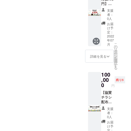
ＰＦＩ
きませ
理容室
円】
ん大き
ＲＥの
ん。そ
に入り8
只々応
な大会
プラッ
の場合
店舗の
支援
援！
にして
ト
の返金
者：
運営に
只々感
いこう
フォー
0人
もいた
携わる
謝の応
と日々
ムを利
しかね
お届
も、本
援枠！
運営ス
用した
け予
ます。
物の美
【内
タッフ
定：
履行と
※配布期
と健康
容】 ・
2022
が奮闘
なりま
間は当
を追求
年07
当協議
してい
す。
日のみ
するた
こ
月
会より
ます。
の
となり
めに、
リ
お礼の
あなた
タ
ます。
自然栽
ー
（直
の力を
ン
詳細を見る
培農家
を
筆・郵
私達に
選
になる
択
送）と
お貸し
す
べく、
る
進捗状
くださ
2019年
100
況を随
い！
に転
時お知
,00
【内
残り5
身。休
らせ。
容】 ・
0
耕地の
円
・感謝
運営ス
再生と
状を贈
【協賛
タッフ
オンラ
らせて
チラシ
として
インで
いただ
配布権
一緒に
の美と
きま
DX】 ダ
働いて
健康の
支援
す。 ・
イエッ
いただ
者：
セミ
当日の
ト大会
きま
0人
ナーを
LIVE観
当日の
す。 ・
お届
開催
戦がで
会場に
毎月開
け予
中。ア
きる
会場に
催され
定：