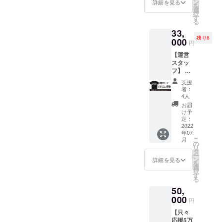
お手紙
イズの
ン
卒 2021
詳細を見る
を
（直
チラシ
選
年京都
択
筆・郵
300枚は
す
大学大
る
送）と
支援者
学院農
33,
進捗状
様側で
学研究
残り6
況を随
000
ご準備
科社会
円
時お知
の上、
人履修
【運営
らせ。
事務局
プログ
スタッ
・当日
までご
ラム受
フ】 私
のLIVE
郵送く
講 祖父
達と一
観戦が
ださ
の代か
支援
緒にみ
できる
い。 ※
らの家
者：
んなで
URL（
郵送料
4人
業であ
楽しめ
一般公
金は支
る理容
お届
るダイ
開あ
援者様
け予
室を継
エット
り）を
定：
のご負
ぐため
大会を
2022
お知ら
担でお
美容商
年07
運営し
せいた
願いし
材の
こ
月
ていき
しま
の
ます。
ディー
リ
ません
す。 ※
タ
※公序良
ラーに
ー
か？ 今
スマホ
ン
俗に反
詳細を見る
転職
を
回は第
やパソ
選
する内
し、美
択
一回目
コンか
す
容、法
容商材
る
の大会
ら観戦
令に違
や健康
50,
となり
してい
反する
食品な
ますの
000
ただけ
内容な
どを学
円
で、こ
ます。
どはお
ぶ。 70
【只々
れから
※ＣＡＭ
受けで
年続く
応援5万
どんど