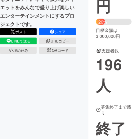
円
エットをみんなで盛り上げ楽しい
まちづくり・地域活性化
エンターテインメントにするプロ
26%
ジェクトです。
目標金額は
CAMPFIRE for Social Good
CAMPFIRE Creation
ポスト
シェア
3,000,000円
CAMPFIREふるさと納税
machi-ya
コミュニティ
LINEで送る
URLコピー
支援者数
埋め込み
QRコード
196
人
募集終了まで残
り
終了