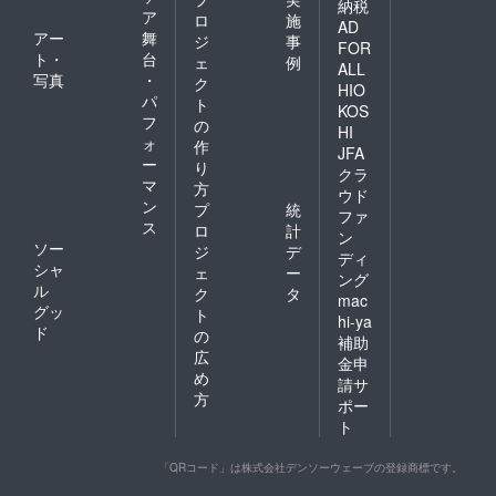
納税
ア
ロ
施
AD
アー
舞
ジ
事
FOR
ト・
台
ェ
例
ALL
写真
・
ク
HIO
パ
ト
KOS
フ
の
HI
ォ
作
JFA
ー
り
クラ
マ
方
ウド
ン
プ
統
ファ
ス
ロ
計
ン
ソー
ジ
デ
ディ
シャ
ェ
ー
ング
ル
ク
タ
mac
グッ
ト
hi-ya
ド
の
補助
広
金申
め
請サ
方
ポー
ト
「QRコード」は株式会社デンソーウェーブの登録商標です。