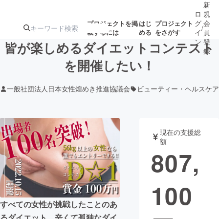
新
ロ
規
グ
会
プロジェクトを掲
はじ
プロジェクト
/
載するには
める
をさがす
イ
員
ン
登
皆が楽しめるダイエットコンテスト
録
を開催したい！
人気のプロ
注目のリ
注目の新着プロ
募集終了が近いプ
もうすぐ公開
一般社団法人日本女性煌めき推進協議会
ビューティー・ヘルスケア
ジェクト
ターン
ジェクト
ロジェクト
されます
アート・写真
音楽
現在の支援総
額
807,
テクノロジー・ガジェット
ゲーム・サ
100
映像・映画
書籍・雑誌
すべての女性が挑戦したことのあ
ビジネス・起業
チャレンジ
るダイエット。辛くて孤独なダイ