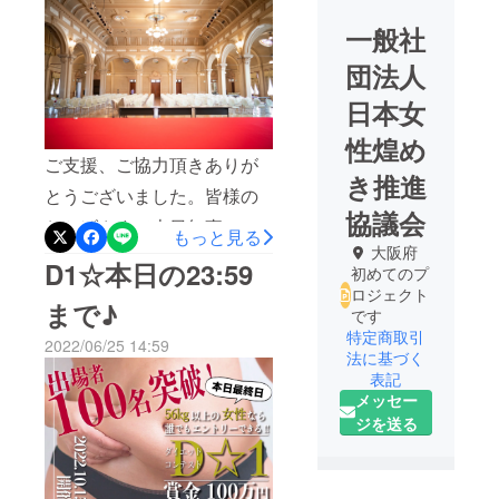
テスト開催です♪
一般社
団法人
日本女
性煌め
ご支援、ご協力頂きありが
き推進
とうございました。皆様の
協議会
おかげさまで本日無事に『D
もっと見る
大阪府
１ダイエットコンテスト』
D1☆本日の23:59
初めてのプ
を開催する運びになりまし
ロジェクト
まで♪
です
た。本日の生LIVE観戦が出
特定商取引
2022/06/25 14:59
来るURLです。こちらをス
法に基づく
表記
マホやパソコンから観戦い
メッセー
ただけたらと思います。
ジを送る
↓https://youtu.be/YwvlnWEv
AdMさぁ始まります！！！