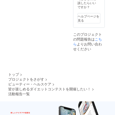
ライン
（土）
談したらいい
きませ
糖質制
18日
ですか？
ん。そ
限美
（日）
の場合
BODY
の間
の返金
ヘルプページを
ダイ
いずれ
もいた
見る
エット
か1日、
しかね
の食事
体重測
ます。
指導を
定に参
※配布期
このプロジェクト
行い、
加でき
間は当
リバウ
の問題報告は
こち
る ※購
日のみ
ンドさ
ら
よりお問い合わ
入後参
となり
せない
加資格
ます。
せください
食指導
のない
として
方への
精神的
返金は
ケア・
致しか
思考変
ねま
換のア
す。
トップ
>
ドバイ
（測定
プロジェクトをさがす
>
スにも
日に
力を入
ビューティー・ヘルスケア
>
56kg以
れ全国
皆が楽しめるダイエットコンテストを開催したい！
>
下な
の方々
ど） ※
活動報告一覧
へ配信
期間中
中。 詳
スター
しいプ
トとラ
ロ
ストの2
フィー
回体重