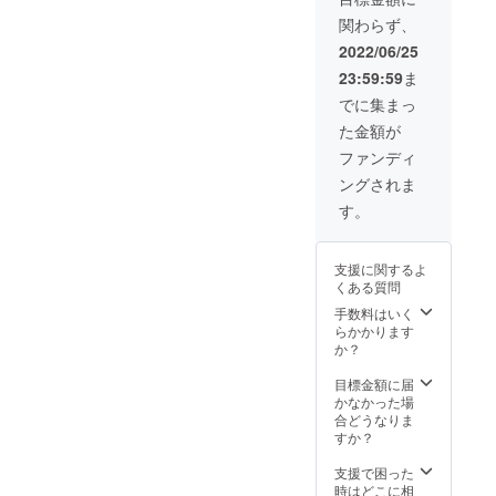
ける38
・56㎏
者様負
15日大
歳2児の
関わらず、
以上
担とな
阪中央
母。
（上限
りま
公会堂
2022/06/25
鬱・不
なし）
す。 ※
に来れ
妊・子
23:59:59
ま
の女性
チラシ
る方に
供アト
【ス
のサイ
限りま
でに集まっ
ピーを
ター
ズはA4
す。
自身自
た金額が
ト】 ・
限定と
ら
2022年
なりま
ファンディ
「食」
7月8日
す。 ※
で乗り
ングされま
（金）
事務局
越えた
9日
への郵
す。
経験を
（土）
送料金
生か
10日
は支援
し、ナ
（日）
者様の
支援に関するよ
チュラ
の間
ご負担
くある質問
ルフー
いずれ
でお願
ドコー
か1日、
手数料はいく
いしま
ディ
体重測
らかかります
す。 ※
ネー
定に参
か？
公序良
ター、
加でき
俗に反
ヨガイ
る。
目標金額に届
する内
ンスト
【ラス
かなかった場
容、法
ラク
ト】 ・
合どうなりま
令に違
ター資
2022年
すか？
反する
格を習
9月16日
内容な
得。更
（金）
支援で困った
どはお
にオン
17日
時はどこに相
受けで