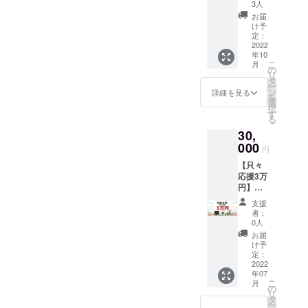
ト大会
による
ムを利
3人
性ス
（女
き、SNS等で拡散・応援頂
当日の
zoomセ
用した
お届
タッフ
性）を
会場に
ミナー
履行と
け予
が行い
けたら嬉しいです！一般社
つけま
会場に
です。
定：
なりま
ます。
す。 ※
訪れた
2022
当日そ
す。
団法人日本女性煌めき推進
※体重測
面会時
年10
皆様
の時間
定時は
は公共
こ
月
に、協
協議会第３小委員会 鎌野
に生で
の
同伴者
の場で
リ
賛企業
受講出
タ
（女
面会い
ー
ゆきからの活動報告でした
PRとし
来なく
ン
詳細を見る
性）を
たしま
を
てチラ
ても、
選
つけま
(^^)
す。
択
シを配
アーカ
す
す。 ※
る
布いた
イブで
面会時
30,
しま
お届け
は公共
す。
000
します
円
の場で
【内
ので、
面会い
【只々
容】 ・
ご安心
たしま
応援3万
大会当
くださ
す。
円】
日受付
い。
只々応
にて支
◆7月18
支援
援！
援者様
日
者：
只々感
の希望
(月)10:0
0人
謝の応
するチ
0-11:30
お届
援枠！
ラシを
〈講
け予
【内
300枚配
定：
師〉坂
容】 ・
2022
布いた
東 諭 明
年07
当協議
しま
治大学
こ
月
会より
す。
の
政治経
リ
お礼の
※A4サ
タ
済学部
ー