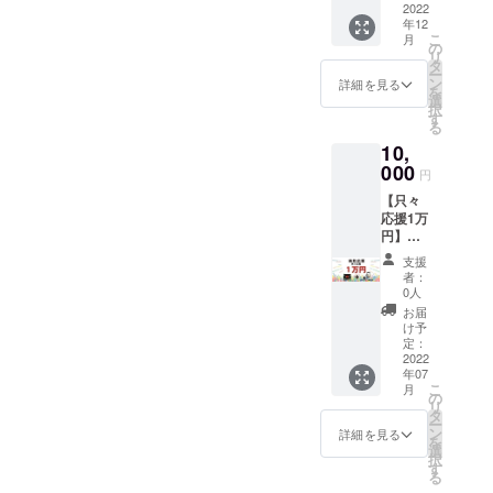
ト3名の
2022
【ス
エット
て続々とエントリーが集
年12
2カ月間
ター
前後の
こ
月
のダイ
ト】 ・
まってきてます！締め切り
の
体重測
リ
エット
2022年
タ
定への
ー
まであと４日です♪出場者が
記録を
7月8日
ン
参加必
詳細を見る
を
もと
（金）
選
須】
集まって来るからこそ気に
択
に、メ
9日
す
〈ス
る
ソッド
（土）
ター
なる鎌野はやっぱりココ 笑
10,
を製作
10日
ト〉
し 「み
000
（日）
↓↓↓100人以上の中から魅
2022年
円
んなで
の間
7月8日
【只々
力的に健康的にダイエット
作るダ
いずれ
(金)/9日
応援1万
イエッ
か1日、
(土)/10
に成功されたベスト３の
円】
トメ
体重測
日(日)の
只々応
ソッ
定に参
いずれ
支援
方々のそれぞれ３パターン
援！
ド」を
加でき
かの1日
者：
只々感
お届け
る。
0人
の最強のダイエット方法が
〈ラス
謝の応
いたし
【ラス
ト〉
お届
援枠！
手に入るですよ！すごくな
ます。
ト】 ・
け予
2022年
【内
【内
定：
2022年
9月16日
いですか？十人十色という
容】 ・
2022
容】 ・
9月16日
(金)/17
年07
当協議
みんな
（金）
日
言葉があるように全国各地
こ
月
会より
で作る
の
17日
(土)/18
リ
お礼の
ダイ
タ
（土）
から集まる100通り以上のダ
日(日)の
ー
お手紙
エット
ン
18日
詳細を見る
いずれ
を
（郵
イエット方法の中からのベ
メソッ
選
（日）
かの1日
択
送）と
ド ※
す
の間
※購入後
る
スト3ですよーーーこれぞ秘
進捗状
ファイ
いずれ
参加資