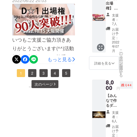
2022/06/22 20:03
員は、全力で最強最高のコ
だきました♪LIFE-MAKE
出場
トの進
※ＣＡＭ
権】 ダ
捗状況
ＰＦＩ
ンテスト設営を行いま
PERSONAL ▷ WEBページ
イエッ
を随時
ＲＥの
支援
ト大会
お知ら
す！！！６月25日まであと
プラッ
ありがとうございますヽ
者：
に出場
せ 【特
ト
7人
２日頑張ります！ご支援及
できま
(^ω^)ﾉ６月25日まであと3日
典】 １.
フォー
お届
す。
コンテ
ムを利
け予
びエントリー、SNSなどで
最後まで頑張ります！！！
【内
スト当
定：
用した
いつもご支援ご協力頂きあ
容】 ・
2022
日観覧
履行と
拡散して頂いた皆様感謝い
ご支援及びエントリー、
年07
大会参
りがとうございます(^^)活動
２.上司
なりま
こ
月
加権 ・
のあさ
の
たします。引き続き、SNS
す。
SNSなどで拡散して頂いた
リ
報告を上げたい！と勝手に
お礼の
みと記
タ
もっと見る
ー
等で拡散・応援頂けたら嬉
メール
皆様感謝申し上げます。引
念撮影
ン
詳細を見る
手を挙げた鎌野ゆき 46歳で
を
とプロ
３.上司
選
択
しいです！一般社団法人日
き続き、SNS等で拡散・応
ジェク
のあさ
す
すw6月22日 19時4６分時点
1
2
3
4
5
る
トの進
み主催
本女性煌めき推進協議会第
援頂けたら嬉しいです！一
8,0
捗状況
でエントリー出場者数 90
“BAコ
次のページ
残り44
...
を随時
00
レク
３小委員会 鎌野ゆきから
般社団法人日本女性煌めき
円
人に突破しました!!!エント
お知ら
ショ
【みん
の活動報告でした(^^)
せしま
推進協議会第３小委員会
ン”御招
リー締め切りまであと４日
なで作
す。
待 【参
鎌野ゆきからの活動報告で
るダイ
【参加
加資
「悩んだまんま忘れて
エット
資格】
格】 ・
支援
した(^^)
メソッ
・56㎏
たぁ！」「へー知らんかっ
56kg以
者：
ド】 本
以上
上(上限
6人
た！面白そう♪やってみた
大会
（上限
なし)の
お届
ファイ
なし）
女性
け予
い！」という方がここにき
ナリス
の女性
定：
【ダイ