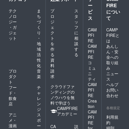
ー
FIRE
テク
ま
プ
ス
ビ
につい
ノロ
ち
ロ
タ
ス
て
ジー
づ
ジ
ッ
・ガ
く
ェ
フ
CAM
CAMP
ジェ
り
ク
に
PFI
FIREと
ット
・
ト
相
RE
は
地
を
談
CAM
あんし
域
作
す
PFI
ん・安
活
る
る
RE
全への
性
資
コ
取り組
化
料
ミュ
み
プロ
音
請
ニ
ニュー
ダク
楽
求
ティ
ス
ト
CAM
ヘルプ
クラウドファ
フー
チ
PFI
お問い
ンディングの
ド・
ャ
RE
合わせ
ノウハウを無
飲食
レ
Crea
料で学ぼう
店
ン
tion
各種規定
CAMPFIRE
ジ
CAM
アカデミー
アニ
ス
利用規
PFI
メ・
ポ
約
RE
漫画
ー
CA
説
細則
for