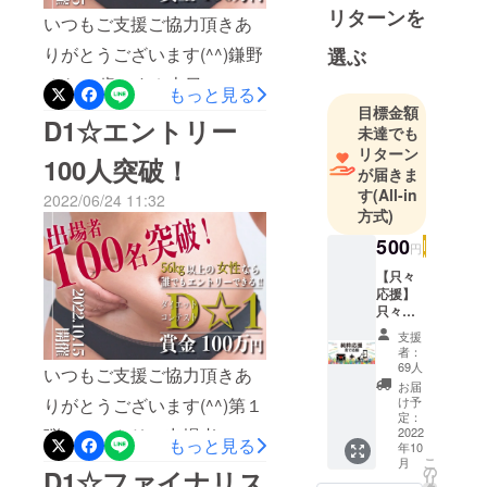
一般社団法人日本女性煌め
リターンを
いつもご支援ご協力頂きあ
き推進協議会第３小委員
りがとうございます(^^)鎌野
選ぶ
会 鎌野ゆきでした(^^)
ゆき46歳です☆本日の23:59
もっと見る
目標金額
までエントリー受付です♪た
D1☆エントリー
未達でも
だいまエントリー者数100人
リターン
100人突破！
が届きま
超え☆「絶対100万もらって
す
(All-in
2022/06/24 11:32
○○したい！」「モチベー
方式)
ションを保つためだけでも
500
円
エントリーする（そんなん
【只々
応援】
で100万もらえたらラッ
只々応
キー）笑」「痩せたいって
援！ ダ
支援
イエッ
者：
ずっと思ってここまで来
トや美
69人
いつもご支援ご協力頂きあ
容の事
た。これをきっかけに頑張
お届
に関心
りがとうございます(^^)第１
け予
がある
る！」只今さらにエント
定：
弾のエントリー出場者100人
方にお
2022
もっと見る
リーが続出しております
年10
勧め！
こ
突破でsold outになりまし
月
【内
の
D1☆ファイナリス
♪D1ダイエットコンテスト
リ
容】 ・