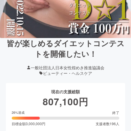
皆が楽しめるダイエットコンテス
トを開催したい！
一般社団法人日本女性煌めき推進協議会
ビューティー・ヘルスケア
現在の支援総額
807,100
円
終了
26
%達成
目標金額
3,000,000
円
支援者数
196
人