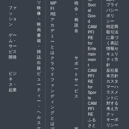
ツ
MP
明
プライ
Soci
ファ
映
FI
会
バシー
al
ッ
像
RE
・
ポリ
Goo
ショ
・
ア
相
シー
d
ン
映
カ
談
特定商
CAM
画
デ
会
取引法
PFI
ゲー
書
ミ
に基づ
RE
ム・
籍
ー
く表記
for
サー
・
と
情報セ
Ente
ビス
雑
は
キュリ
rtain
開発
誌
ク
サ
ティ方
men
出
ラ
ポ
針
t
版
ウ
ー
反社基
CAM
ビジ
ビ
ド
ト
本方針
PFI
ネ
ュ
フ
サ
カスタ
RE
ス・
ー
ァ
ー
マーハ
for
起業
テ
ン
ビ
ラスメ
Spor
ィ
デ
ス
ントに
ts
ー
ィ
対する
CAM
・
ン
考え方
PFI
ヘ
グ
クッ
RE
ル
と
キーポ
ふる
ス
は
リシー
さと
ケ
プ
実