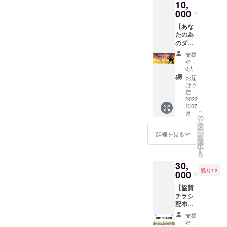
10,
況を随
ナリス
か1日、
格のな
蔵のダイエット方法♪（エス
時お知
000
ト3名分
体重測
い方へ
円
らせ。
のダイ
定に参
テサロン２代目の私鎌野も
の返金
【あな
・当日
エット
加でき
は致し
たの為
のLIVE
購入しました♪）しつこいで
方法を
る ※購
かねま
のダイ
観戦が
我々が
入後参
す。
すが（爆笑）押しすぎです
エット
できる
まとめ
加資格
（測定
支援
セミ
URL（
てPDF
のない
者：
日に
が（爆笑）やっぱり鎌野は
ナー】
一般公
データ
0人
方への
56kg以
目から
開あ
をメー
返金は
お届
ここが一押しなんです！ダ
下な
ウロコ
り）を
ルで送
け予
致しか
ど） ※
の、あ
お知ら
定：
イエットを提供されてる店
らせて
ねま
期間中
なたが
2022
せいた
いただ
す。
スター
年07
や個人様ダイエットに何度
即実践
しま
きま
（測定
トとラ
こ
月
できる
す。 ※
の
す。 ・
日に
ストの2
も失敗されてるあなた未来
リ
コト満
スマホ
タ
大会当
56kg以
回体重
ー
載のダ
やパソ
ン
日会場
詳細を見る
下な
が変わる貴重なメソッドに
測定を
を
イエッ
コンか
選
での観
ど） ※
行いま
択
トセミ
ら観戦
なるはずです♪６月25日ま
す
戦 ・大
期間中
す。 ※
る
ナーを2
してい
会LIVE
スター
体重測
であと４日ラストスパート
30,
回受講
ただけ
動画観
トとラ
定は女
残り12
出来ま
000
ます。
戦
ストの2
円
性ス
最後まで頑張ります！！！
す。
※ＣＡＭ
回体重
タッフ
【協賛
【内
ＰＦＩ
測定を
ご支援及びエントリーSNS
が行い
チラシ
容】 厳
ＲＥの
行いま
ます。
配布
選され
プラッ
などで拡散して頂いた皆様
す。 ※
※体重測
権】 ダ
た２人
ト
体重測
支援
定時は
イエッ
感謝申し上げます。引き続
の講師
フォー
者：
定は女
同伴者