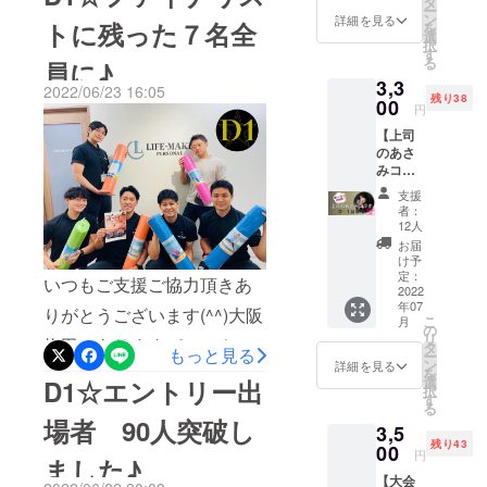
タ
た！（支援者99人って100
ー
当協議
ン
詳細を見る
のエントリー受付は、本日
トに残った７名全
を
会より
選
人ちゃうやーんって気に
択
お礼の
の23:59まで(^^)迷ってた！
す
る
員に♪
なった私（細かい 笑）２枚
メール
やろうと思ってた！という
3,3
と進捗
2022/06/23 16:05
（お友達の分）を買った方
残り38
状況を
00
円
方お急ぎくださいませ♪ご支
随時お
がいらっしゃるらしい♪）友
【上司
知ら
援及びエントリー、SNSな
のあさ
せ。 ・
達と賞金100万目指す！め
みコラ
当日の
どで拡散して頂いた皆様あ
ボ★D１
ちゃ素敵★親子で、姉妹で
LIVE観
支援
りがとうございます！一般
出場
戦がで
者：
という方も聞きます！ただ
権】特
きる
12人
社団法人日本女性煌めき推
典付き
URL（
お届
いま104人のエントリー出場
でダイ
一般公
け予
進協議会第３小委員会 鎌
エット
開あ
定：
者決定全国各地よりエント
いつもご支援ご協力頂きあ
大会に
2022
り）を
野ゆきからの活動報告でし
年07
出場で
リーいただいております♪こ
お知ら
りがとうございます(^^)大阪
こ
月
た(^^)
きま
せいた
の
リ
れをきっかけにダイエット
梅田にありますパーソナル
す。
しま
タ
もっと見る
ー
【内
す。 ※
ン
詳細を見る
を第一歩踏み出された皆様
を
ジムのLIFE-MAKE
容】 ・
スマホ
選
D1☆エントリー出
択
大会参
やパソ
す
に「やってよかった！」
PERSONAL様よりファイナ
る
加権 ・
コンか
場者 90人突破し
3,5
お礼の
「楽しかった！」と思って
ら観戦
リストに残った７名様にヨ
残り43
メール
00
してい
円
ました♪
もらうために私たち実行委
ガマットのプレゼントいた
とプロ
ただけ
【大会
ジェク
ます。