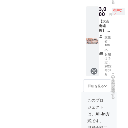
ジアム
る
大会当
※特別審
など
3,0
日受付
査員は
詳しい
在庫な
にて支
全員で8
00
し
円
プロ
援者様
名 【内
フィー
【大会
のチラ
容】 ・
ルを見
出場
シを配
当日は
る
権】 ダ
布いた
特別審
▽▽▽
イエッ
しま
査員席
支援
https://
ト大会
す。 ※
をご用
者：
aiaiaiai
に出場
出来上
意いた
100
ai0305a
できま
がった
しま
人
iai.wixsi
す。
チラシ
す。 ・
お届
te.com/
【内
を事務
各ファ
け予
food-
容】 ・
定：
局まで
イナリ
lab/pro
2022
大会参
ご郵送
ストへ
files-
年07
加権 ・
くださ
のコメ
こ
bando
月
お礼の
の
い。そ
ントを
リ
◆7月25
メール
タ
の際の
いただ
ー
日
とプロ
ン
郵送料
きま
詳細を見る
を
(月)10:0
ジェク
選
金は支
す。 ・
択
0-11:00
トの進
す
援者様
企業PR
る
〈講
捗状況
ご負担
の時間
このプロ
師〉齋
を随時
でお
を設け
藤 望美
ジェクト
お知ら
願いい
ており
ウエス
せしま
たしま
ます。
は、
All-In方
ト58cm
す。
す。 ※
（5分程
をキー
式
です。
【参加
印刷代
度）
プし続
資格】
は支援
※10月
目標金額に