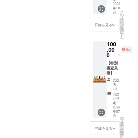
ナログ
URL（
訪れた
2022
る会議
とデジ
年10
一般公
皆様
に参加
タルを
こ
月
開あ
に、協
できま
の
融合し
リ
り）を
賛企業
す。 ・
タ
自分自
ー
お知ら
PRとし
大会当
ン
詳細を見る
身が体
を
せいた
てチラ
日は役
選
験し学
択
しま
シを配
割分担
す
んだ情
る
す。 ※
布いた
をしお
報だけ
100
スマホ
しま
手伝い
を発
やパソ
す。 更
,00
してい
残り2
信。 公
コンか
にこち
ただき
0
演実績
円
ら観戦
らのDX
ます。
・日本
してい
に関し
【特別
※会議は
生命保
ただけ
てはチ
審査員
公共の
険相互
ます。
ラシの
権】 大
場で開
会社ラ
※ＣＡＭ
制作も
会当日
催いた
イフプ
支援
ＰＦＩ
させて
特別審
しま
者：
ラザ本
ＲＥの
いただ
査員席
す。
1人
店 ・一
プラッ
きま
にて
お届
般社団
ト
す。
ファイ
け予
法人国
フォー
【内
ナリス
定：
際リン
ムを利
容】 ・
ト7人か
2022
パディ
年07
用した
支援者
ら3人に
メール
こ
月
履行と
様企業
絞る大
の
協会 ・
リ
なりま
のチラ
役を務
タ
大阪ガ
ー
す。
シを制
めてい
ン
詳細を見る
スhug
を
作しま
ただき
選
ミュー
択
す。 ・
ます！
す